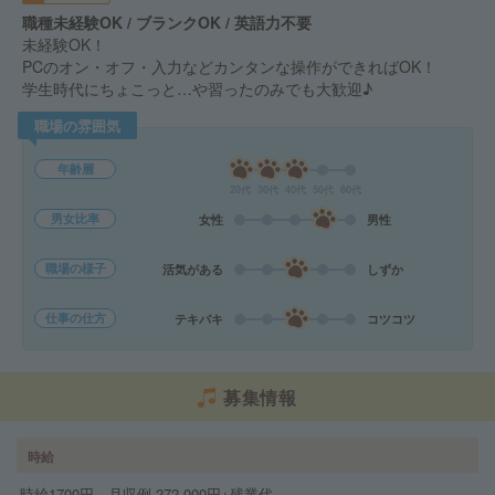
職種未経験OK / ブランクOK / 英語力不要
未経験OK！
PCのオン・オフ・入力などカンタンな操作ができればOK！
学生時代にちょこっと…や習ったのみでも大歓迎♪
職場の雰囲気
年齢層
20代
30代
40代
50代
60代
男女比率
女性
男性
職場の様子
活気がある
しずか
仕事の仕方
テキパキ
コツコツ
募集情報
時給
時給1700円 月収例 272,000円+残業代