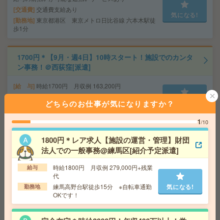
交通費
交通費支給あり
気になる!
勤務地
東京都港区 東京メトロ日比谷線 六本木駅徒
歩1分
1700円＊【9月・週4日】10時スタート！施設でのカンタ
ン事務！＠西荻窪[派遣]
給 与
時給1700円 月収例 163,200円
交通費
全額支給
気になる!
どちらのお仕事が気になりますか？
勤務地
西荻窪駅徒歩17分、久我山駅徒歩13分
1
/10
時給1700円！週3日＆10-16時勤務！事務局での運営サポ
1800円＊レア求人【施設の運営・管理】財団
ート業務[派遣]
法人での一般事務@練馬区[紹介予定派遣]
給 与
時給1700円＋交 ■給与の前払いが可能な速
時給1800円 月収例 279,000円+残業
給与
払いサービスあり
代
交通費
交通費支給あり
練馬高野台駅徒歩15分 ※自転車通勤
気になる!
勤務地
気になる!
勤務地
東京都新宿区 東京メトロ副都心線 西早稲田
OKです！
駅徒歩3分、都営大江戸線 東新宿駅徒歩7分