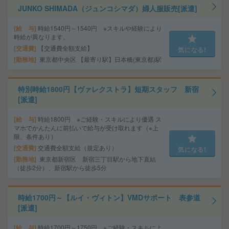
JUNKO SHIMADA（ジュンコシマダ）婦人服販売[派遣]
給 与
時給1540円～1540円 ※スキルや経験により
時給が異なります。
交通費
【交通費全額支給】
気になる!
勤務地
東京都中央区 【最寄り駅】日本橋(東京都)駅
特別時給1800円【ヴァレクストラ】短期スタッフ 新宿
[派遣]
給 与
時給1800円 ※ご経験・スキルにより優遇 ス
マホでかんたんに前払いで給与が受け取れます（※上
限、条件あり）
交通費
交通費全額支給（規定あり）
気になる!
勤務地
東京都新宿区 新宿三丁目駅から地下直結
（徒歩2分）、新宿駅から徒歩5分
時給1700円～【ルイ・ヴィトン】VMDサポート 表参道
[派遣]
給 与
時給1700円～1750円 ※ご経験・スキルによ