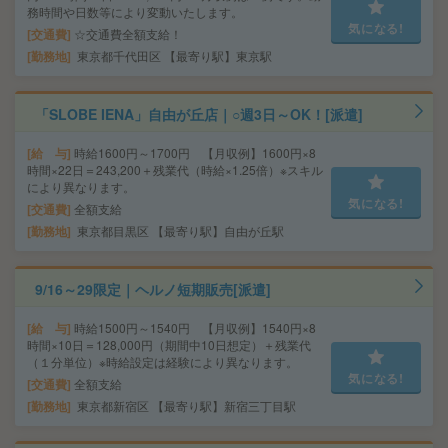
務時間や日数等により変動いたします。
気になる!
交通費
☆交通費全額支給！
勤務地
東京都千代田区 【最寄り駅】東京駅
「SLOBE IENA」自由が丘店｜○週3日～OK！[派遣]
給 与
時給1600円～1700円 【月収例】1600円×8
時間×22日＝243,200＋残業代（時給×1.25倍）※スキル
により異なります。
気になる!
交通費
全額支給
勤務地
東京都目黒区 【最寄り駅】自由が丘駅
9/16～29限定｜ヘルノ短期販売[派遣]
給 与
時給1500円～1540円 【月収例】1540円×8
時間×10日＝128,000円（期間中10日想定）＋残業代
（１分単位）※時給設定は経験により異なります。
気になる!
交通費
全額支給
勤務地
東京都新宿区 【最寄り駅】新宿三丁目駅