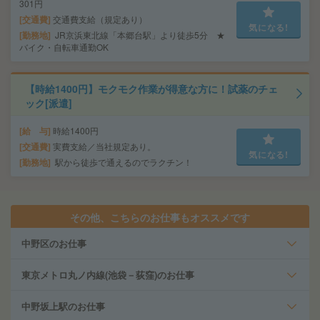
301円
交通費
交通費支給（規定あり）
気になる!
勤務地
JR京浜東北線「本郷台駅」より徒歩5分 ★
バイク・自転車通勤OK
【時給1400円】モクモク作業が得意な方に！試薬のチェ
ック[派遣]
給 与
時給1400円
交通費
実費支給／当社規定あり。
気になる!
勤務地
駅から徒歩で通えるのでラクチン！
その他、こちらのお仕事もオススメです
中野区のお仕事
東京メトロ丸ノ内線(池袋－荻窪)のお仕事
中野坂上駅のお仕事