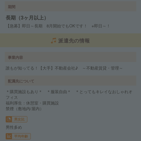
期間
長期（3ヶ月以上）
【急募】即日～長期 8月開始でもOKです！ ※即日～！
派遣先の情報
事業内容
誰もが知ってる！【大手】不動産会社♪ ～不動産賃貸・管理～
配属先について
＊購買施設もあり＊ ＊服装自由＊ ＊とってもキレイなおしゃれオ
フィス
福利厚生：休憩室・購買施設
禁煙（敷地内/屋内）
男女比
男性多め
平均年齢