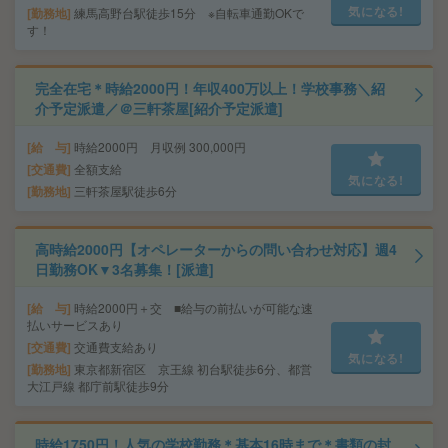
気になる!
勤務地
練馬高野台駅徒歩15分 ※自転車通勤OKで
す！
完全在宅＊時給2000円！年収400万以上！学校事務＼紹
介予定派遣／＠三軒茶屋[紹介予定派遣]
給 与
時給2000円 月収例 300,000円
交通費
全額支給
気になる!
勤務地
三軒茶屋駅徒歩6分
高時給2000円【オペレーターからの問い合わせ対応】週4
日勤務OK▼3名募集！[派遣]
給 与
時給2000円＋交 ■給与の前払いが可能な速
払いサービスあり
交通費
交通費支給あり
気になる!
勤務地
東京都新宿区 京王線 初台駅徒歩6分、都営
大江戸線 都庁前駅徒歩9分
時給1750円！人気の学校勤務＊基本16時まで＊書類の封