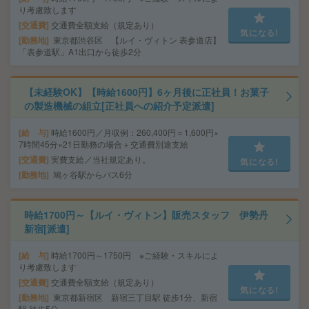
り考慮致します
交通費
交通費全額支給（規定あり）
気になる!
勤務地
東京都渋谷区 【ルイ・ヴィトン 表参道店】
「表参道駅」A1出口から徒歩2分
【未経験OK】【時給1600円】6ヶ月後に正社員！お菓子
の製造機械の組立[正社員への紹介予定派遣]
給 与
時給1600円／月収例：260,400円＝1,600円×
7時間45分×21日勤務の場合＋交通費別途支給
交通費
実費支給／当社規定あり。
気になる!
勤務地
鳩ヶ谷駅からバス6分
時給1700円～【ルイ・ヴィトン】販売スタッフ 伊勢丹
新宿[派遣]
給 与
時給1700円～1750円 ※ご経験・スキルによ
り考慮致します
交通費
交通費全額支給（規定あり）
気になる!
勤務地
東京都新宿区 新宿三丁目駅 徒歩1分、新宿
駅 徒歩5分