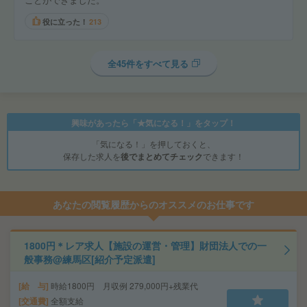
役に立った！
213
全45件をすべて見る
興味があったら「★気になる！」をタップ！
「気になる！」を押しておくと、
保存した求人を
後でまとめてチェック
できます！
あなたの閲覧履歴からのオススメのお仕事です
1800円＊レア求人【施設の運営・管理】財団法人での一
般事務@練馬区[紹介予定派遣]
給 与
時給1800円 月収例 279,000円+残業代
交通費
全額支給