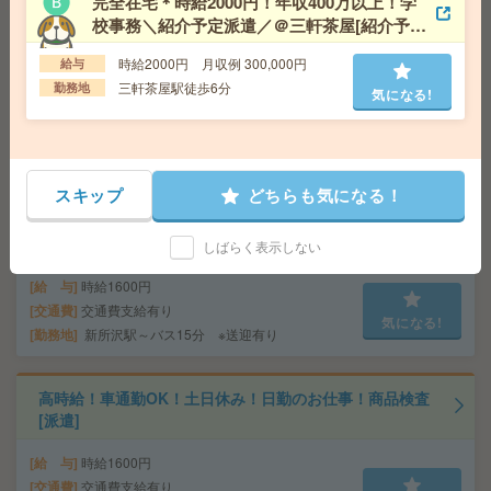
完全在宅＊時給2000円！年収400万以上！学
校事務＼紹介予定派遣／＠三軒茶屋[紹介予定
9-15時もOK＊週3から4日勤務！時給1800円のデータ入
派遣]
力[派遣]
時給2000円 月収例 300,000円
給与
三軒茶屋駅徒歩6分
勤務地
給 与
時給1800円＋交 ■給与の前払いが可能な速
気になる!
払いサービスあり
交通費
交通費支給あり
気になる!
勤務地
東京都豊島区 山手線 池袋駅徒歩5分
スキップ
どちらも気になる！
座り仕事！給与即払いOK！高時給！卓球ラケットの製造
[派遣]
しばらく表示しない
給 与
時給1600円
交通費
交通費支給有り
気になる!
勤務地
新所沢駅～バス15分 ※送迎有り
高時給！車通勤OK！土日休み！日勤のお仕事！商品検査
[派遣]
給 与
時給1600円
交通費
交通費支給有り