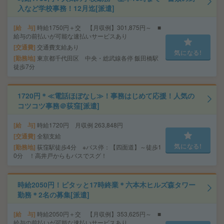
入など学校事務！12月迄[派遣]
給 与
時給1750円＋交 【月収例】301,875円～ ■
給与の前払いが可能な速払いサービスあり
交通費
交通費支給あり
気になる!
勤務地
東京都千代田区 中央・総武線各停 飯田橋駅
徒歩7分
1720円＊≪電話ほぼなし≫！事務はじめて応援！人気の
コツコツ事務＠荻窪[派遣]
給 与
時給1720円 月収例 263,848円
交通費
全額支給
気になる!
勤務地
荻窪駅徒歩4分 ※バス停：【四面道】～徒歩1
0分 ！高井戸からもバスでスグ！
時給2050円！ピタッと17時終業＊六本木ヒルズ森タワー
勤務＊2名の募集[派遣]
給 与
時給2050円＋交 【月収例】353,625円～ ■
給与の前払いが可能な速払いサービスあり