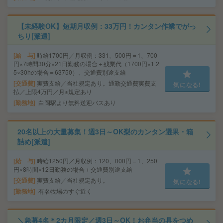
【未経験OK】短期月収例：33万円！カンタン作業でがっ
ちり[派遣]
給 与
時給1700円／月収例：331、500円＝1、700
円×7時間30分×21日勤務の場合＋残業代（1700円×1.2
5×30hの場合＝63750）、交通費別途支給
交通費
実費支給／当社規定あり。通勤交通費実費支
気になる!
払／上限4万円／月※規定あり
勤務地
白岡駅より無料送迎バスあり
20名以上の大量募集！週3日～OK梨のカンタン選果・箱
詰め[派遣]
給 与
時給1250円／月収例：120、000円＝1、250
円×8時間×12日勤務の場合＋交通費別途支給
交通費
実費支給／当社規定あり。
気になる!
勤務地
有名牧場のすぐ近く
＼急募4名＊2カ月限定／週3日～OK！お弁当の具をつめ