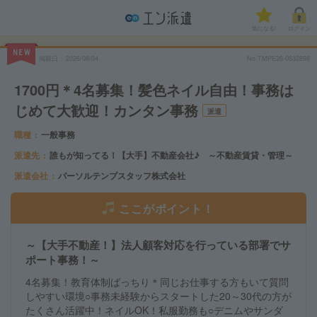
気になる!
ログイン
NEW
掲載日
2026/08/04
No.TMPE26-0532898
1700円＊4名募集！髪色ネイル自由！事務は
じめて大歓迎！カンタン事務
派遣
職種
一般事務
派遣先
誰もが知ってる！【大手】不動産会社♪ ～不動産賃貸・管理～
派遣会社
パーソルテンプスタッフ株式会社
ここがポイント！
～【大手不動産！】法人顧客対応を行っている部署でサ
ポート事務！～
4名募集！教育体制ばっちり＊同じお仕事する方もいて質問
しやすい環境○事務未経験からスタートした20～30代の方が
たくさん活躍中！ネイルOK！私服勤務も○デニムやサンダ