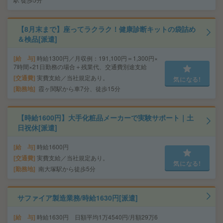
【8月末まで】座ってラクラク！健康診断キットの袋詰め
＆検品[派遣]
給 与
時給1300円／月収例：191,100円＝1,300円×
7時間×21日勤務の場合＋残業代、交通費別途支給
交通費
実費支給／当社規定あり。
気になる!
勤務地
霞ヶ関駅から車7分、徒歩15分
【時給1600円】大手化粧品メーカーで実験サポート｜土
日祝休[派遣]
給 与
時給1600円
交通費
実費支給／当社規定あり。
気になる!
勤務地
南大塚駅から徒歩5分
サファイア製造業務/時給1630円[派遣]
給 与
時給1630円 日額平均1万4540円/月額29万6