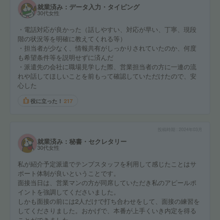
就業済み：データ入力・タイピング
30代女性
・電話対応が良かった（話しやすい、対応が早い、丁寧、現段
階の状況等を明確に教えてくれる等）
・担当者が少なく、情報共有がしっかりされていたのか、何度
も希望条件等を説明せずに済んだ
・派遣先の会社に職場見学した際、営業担当者の方に一連の流
れや話してほしいことを前もって確認していただけたので、安
心した
役に立った！
217
投稿時期
2024年03月
就業済み：秘書・セクレタリー
30代女性
私が紹介予定派遣でテンプスタッフを利用して感じたことはサ
ポート体制が良いということです。
面接当日は、営業マンの方が同席していただき私のアピールポ
イントを強調してくださいました。
しかも面接の前には2人だけで打ち合わせをして、面接の練習を
してくださりました。おかげで、本番が上手くいき内定を得る
ことができました。