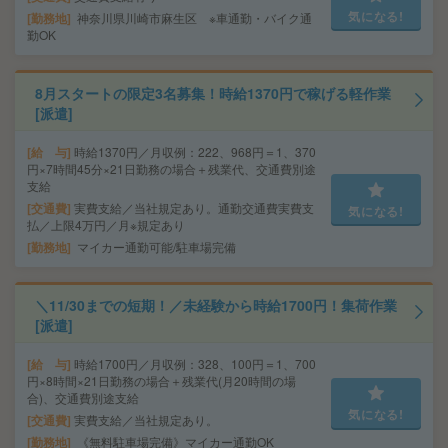
気になる!
勤務地
神奈川県川崎市麻生区 ※車通勤・バイク通
勤OK
8月スタートの限定3名募集！時給1370円で稼げる軽作業
[派遣]
給 与
時給1370円／月収例：222、968円＝1、370
円×7時間45分×21日勤務の場合＋残業代、交通費別途
支給
交通費
実費支給／当社規定あり。通勤交通費実費支
気になる!
払／上限4万円／月※規定あり
勤務地
マイカー通勤可能/駐車場完備
＼11/30までの短期！／未経験から時給1700円！集荷作業
[派遣]
給 与
時給1700円／月収例：328、100円＝1、700
円×8時間×21日勤務の場合＋残業代(月20時間の場
合)、交通費別途支給
気になる!
交通費
実費支給／当社規定あり。
勤務地
《無料駐車場完備》マイカー通勤OK