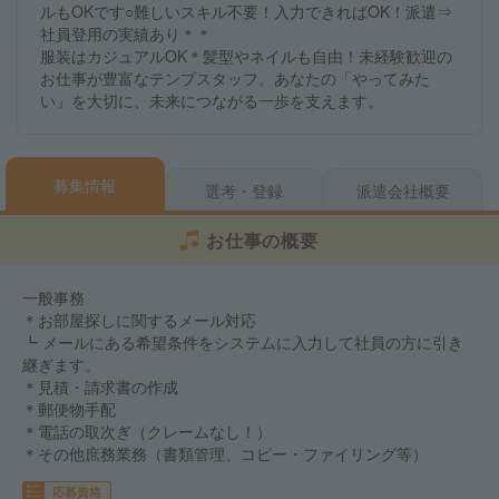
ルもOKです○難しいスキル不要！入力できればOK！派遣⇒
社員登用の実績あり＊＊
服装はカジュアルOK＊髪型やネイルも自由！未経験歓迎の
お仕事が豊富なテンプスタッフ。あなたの「やってみた
い」を大切に、未来につながる一歩を支えます。
募集情報
選考・登録
派遣会社概要
お仕事の概要
一般事務
＊お部屋探しに関するメール対応
┗ メールにある希望条件をシステムに入力して社員の方に引き
継ぎます。
＊見積・請求書の作成
＊郵便物手配
＊電話の取次ぎ（クレームなし！）
＊その他庶務業務（書類管理、コピー・ファイリング等）
応募資格