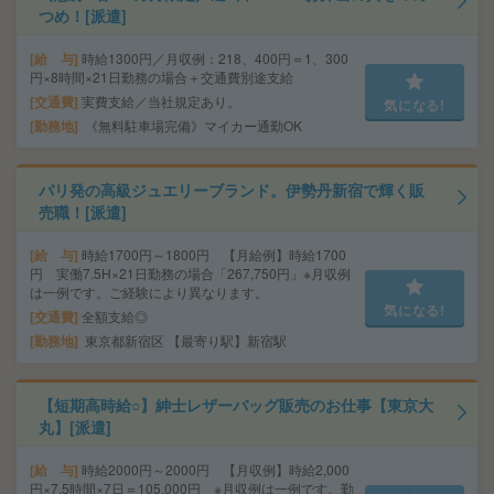
つめ！[派遣]
給 与
時給1300円／月収例：218、400円＝1、300
円×8時間×21日勤務の場合＋交通費別途支給
交通費
実費支給／当社規定あり。
気になる!
勤務地
《無料駐車場完備》マイカー通勤OK
パリ発の高級ジュエリーブランド。伊勢丹新宿で輝く販
売職！[派遣]
給 与
時給1700円～1800円 【月給例】時給1700
円 実働7.5H×21日勤務の場合「267,750円」※月収例
は一例です。ご経験により異なります。
気になる!
交通費
全額支給◎
勤務地
東京都新宿区 【最寄り駅】新宿駅
【短期高時給○】紳士レザーバッグ販売のお仕事【東京大
丸】[派遣]
給 与
時給2000円～2000円 【月収例】時給2,000
円×7.5時間×7日＝105,000円 ※月収例は一例です。勤