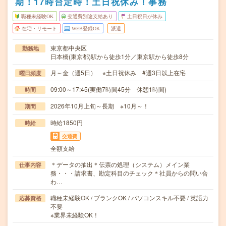
期！17時台定時！土日祝休み！事務
職種未経験OK
交通費別途支給あり
土日祝日が休み
在宅・リモート
WEB登録OK
派遣
東京都中央区
勤務地
日本橋(東京都)駅から徒歩1分／東京駅から徒歩8分
月～金（週5日） ※土日祝休み #週3日以上在宅
曜日頻度
09:00～17:45(実働7時間45分 休憩1時間)
時間
2026年10月上旬～長期 ※10月～！
期間
時給1850円
時給
交通費
全額支給
＊データの抽出＊伝票の処理（システム）メイン業
仕事内容
務・・・請求書、勘定科目のチェック＊社員からの問い合
わ…
職種未経験OK / ブランクOK / パソコンスキル不要 / 英語力
応募資格
不要
※業界未経験OK！