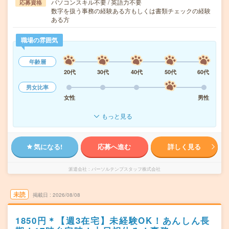
パソコンスキル不要 / 英語力不要
応募資格
数字を扱う事務の経験ある方もしくは書類チェックの経験
ある方
職場の雰囲気
年齢層
20代
30代
40代
50代
60代
男女比率
女性
男性
もっと見る
気になる!
応募へ進む
詳しく見る
派遣会社
パーソルテンプスタッフ株式会社
未読
掲載日
2026/08/08
1850円＊【週3在宅】未経験OK！あんしん長