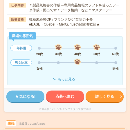
＊製品規格書の作成→専用商品情報のソフトを使ったデー
仕事内容
タ作成・提出です＊データ格納 など＊マスターデー…
職種未経験OK / ブランクOK / 英語力不要
応募資格
eBASE・Quebel・MerQuriusの経験者歓迎★
職場の雰囲気
年齢層
20代
30代
40代
50代
60代
男女比率
女性
男性
もっと見る
気になる!
応募へ進む
詳しく見る
派遣会社
パーソルテンプスタッフ株式会社
未読
掲載日
2026/08/08