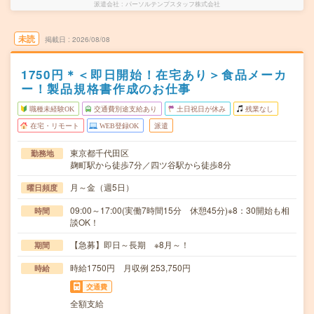
派遣会社
パーソルテンプスタッフ株式会社
未読
掲載日
2026/08/08
1750円＊＜即日開始！在宅あり＞食品メーカ
ー！製品規格書作成のお仕事
職種未経験OK
交通費別途支給あり
土日祝日が休み
残業なし
在宅・リモート
WEB登録OK
派遣
東京都千代田区
勤務地
麹町駅から徒歩7分／四ツ谷駅から徒歩8分
月～金（週5日）
曜日頻度
09:00～17:00(実働7時間15分 休憩45分)※8：30開始も相
時間
談OK！
【急募】即日～長期 ※8月～！
期間
時給1750円 月収例 253,750円
時給
交通費
全額支給