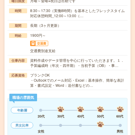
月曜～金曜※祝日は出勤です
曜日頻度
8:30～17:30（実働8時間）を基本としたフレックスタイム
時間
対応休憩時間_12:00～13:00（…
長期（3ヶ月更新）
期間
1900円～
時給
交通費
交通費別途支給
資料作成やデータ管理を中心に行っていただきます。１．
仕事内容
予算編成時（年次・四半期）・当初予算（OB）・事…
ブランクOK
応募資格
・Outlookでのメール対応・Excel：基本操作、簡単な表計
算・書式設定・Word：送付書などの…
職場の雰囲気
年齢層
20代
30代
40代
50代
60代
男女比率
女性
男性