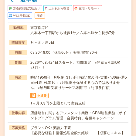
交通費別途支給あり
土日祝日が休み
在宅・リモート
WEB登録OK
派遣
東京都港区
勤務地
六本木一丁目駅から徒歩1分／六本木駅から徒歩7分
月～金／週5日
曜日頻度
09:30-18:00（休憩60分）実働7時間30分
時間
2026年08月24日スタート、期間限定 ※開始日相談OK
期間
※8月～！
時給1950円 月収例 31万円 時給1950円×実働7h30m×週5
時給
日×4週+残業10h ※月収例を保証するものではありませ
ん。※給与即受取りサービス利用可（利用条件有）
交通費
1ヶ月3万円を上限として実費支給
店舗運営に関するアシスタント業務・CRM運営業務（ポイ
仕事内容
ントプログラム管理、会員特典、各種キャンペーン…
ブランクOK / 英語力不要
応募資格
【必要な経験】情報処理全般の経験 【必要なスキル】