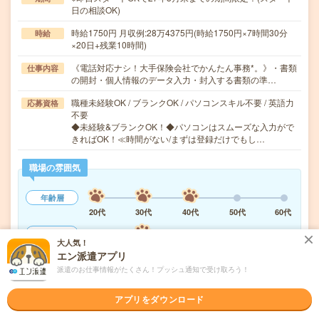
日の相談OK)
時給1750円 月収例:28万4375円(時給1750円×7時間30分
時給
×20日+残業10時間)
《電話対応ナシ！大手保険会社でかんたん事務*。》・書類
仕事内容
の開封・個人情報のデータ入力・封入する書類の準…
職種未経験OK / ブランクOK / パソコンスキル不要 / 英語力
応募資格
不要
◆未経験&ブランクOK！◆パソコンはスムーズな入力がで
きればOK！≪時間がない/まずは登録だけでもし…
職場の雰囲気
年齢層
20代
30代
40代
50代
60代
男女比率
大人気！
女性
男性
エン派遣アプリ
派遣のお仕事情報がたくさん！プッシュ通知で受け取ろう！
もっと見る
アプリをダウンロード
気になる!
応募へ進む
詳しく見る