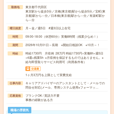
東京都千代田区
勤務地
東京駅から徒歩3分／京橋(東京都)駅から徒歩5分／宝町(東
京都)駅から---分／日本橋(東京都)駅から---分／有楽町駅か
ら---分
月～金／週5日 #週3日以上在宅
曜日頻度
09:00-18:00（休憩60分）実働8時間（残業少なめ！）
時間
2026年10月01日～長期 ※開始日相談OK ※10月～！
期間
時給1730円 月収例 28万円 時給1730円×実働8h×週5日
時給
×4週+残業5h ※月収例を保証するものではありません。※
給与即受取りサービス利用可（利用条件有）
交通費
1ヶ月3万円を上限として実費支給
キャリアアドバイザーのアシスタントとして・メールでの
仕事内容
問合せ対応(メール、専用システム使用※フォーマッ…
ブランクOK / 英語力不要
応募資格
事務の経験がある方
職場の雰囲気