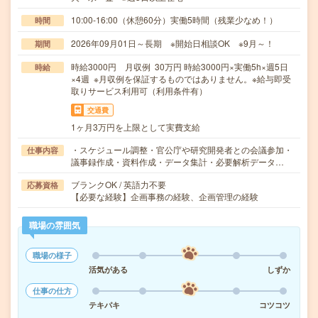
10:00-16:00（休憩60分）実働5時間（残業少なめ！）
時間
2026年09月01日～長期 ※開始日相談OK ※9月～！
期間
時給3000円 月収例 30万円 時給3000円×実働5h×週5日
時給
×4週 ※月収例を保証するものではありません。※給与即受
取りサービス利用可（利用条件有）
交通費
1ヶ月3万円を上限として実費支給
・スケジュール調整・官公庁や研究開発者との会議参加・
仕事内容
議事録作成・資料作成・データ集計・必要解析データ…
ブランクOK / 英語力不要
応募資格
【必要な経験】企画事務の経験、企画管理の経験
職場の雰囲気
職場の様子
活気がある
しずか
仕事の仕方
テキパキ
コツコツ