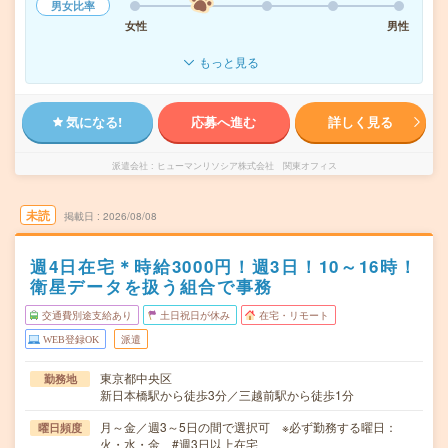
男女比率
女性
男性
もっと見る
気になる!
応募へ進む
詳しく見る
派遣会社
ヒューマンリソシア株式会社 関東オフィス
未読
掲載日
2026/08/08
週4日在宅＊時給3000円！週3日！10～16時！
衛星データを扱う組合で事務
交通費別途支給あり
土日祝日が休み
在宅・リモート
WEB登録OK
派遣
東京都中央区
勤務地
新日本橋駅から徒歩3分／三越前駅から徒歩1分
月～金／週3～5日の間で選択可 ※必ず勤務する曜日：
曜日頻度
火・水・金 #週3日以上在宅