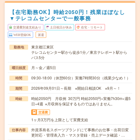
【在宅勤務OK】時給2050円！残業ほぼなし
▼テレコムセンターで一般事務
交通費別途支給あり
土日祝日が休み
在宅・リモート
WEB登録OK
派遣
東京都江東区
勤務地
テレコムセンター駅から徒歩1分／東京テレポート駅から
バス5分
月～金／週5日
曜日頻度
09:30-18:00（休憩60分）実働7時間30分（残業少なめ！）
時間
2026年09月01日～長期 ※開始日相談OK ※9月～！
期間
時給2050円 月収例 30万円 時給2050円×実働7h30m×週5
時給
日×4週 ※月収例を保証するものではありません。
交通費
1ヶ月3万円を上限として実費支給
外資系有名スポーツブランドにて事務のお仕事・出荷日変
仕事内容
更対応・管理表入力・マスタ登録・売上データ確認・…