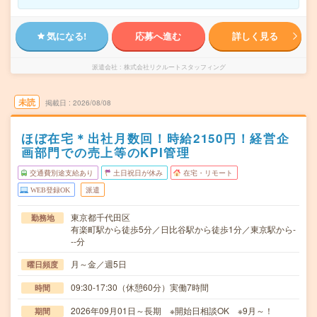
気になる!
応募へ進む
詳しく見る
派遣会社
株式会社リクルートスタッフィング
未読
掲載日
2026/08/08
ほぼ在宅＊出社月数回！時給2150円！経営企
画部門での売上等のKPI管理
交通費別途支給あり
土日祝日が休み
在宅・リモート
WEB登録OK
派遣
東京都千代田区
勤務地
有楽町駅から徒歩5分／日比谷駅から徒歩1分／東京駅から-
--分
月～金／週5日
曜日頻度
09:30-17:30（休憩60分）実働7時間
時間
2026年09月01日～長期 ※開始日相談OK ※9月～！
期間