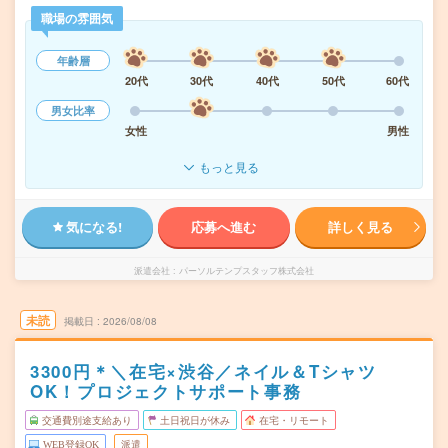
職場の雰囲気
年齢層
20代
30代
40代
50代
60代
男女比率
女性
男性
もっと見る
気になる!
応募へ進む
詳しく見る
派遣会社
パーソルテンプスタッフ株式会社
未読
掲載日
2026/08/08
3300円＊＼在宅×渋谷／ネイル＆Tシャツ
OK！プロジェクトサポート事務
交通費別途支給あり
土日祝日が休み
在宅・リモート
WEB登録OK
派遣