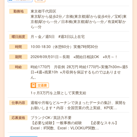
東京都千代田区
勤務地
東京駅から徒歩2分／京橋(東京都)駅から徒歩4分／宝町(東
京都)駅から---分／日本橋(東京都)駅から---分／有楽町駅か
ら---分
月～金／週5日 #週3日以上在宅
曜日頻度
10:00-18:30（休憩60分）実働7時間30分
時間
2026年09月01日～長期 ※開始日相談OK ※9月～！
期間
時給1770円 月収例 28万円 時給1770円×実働7h30m×週5
時給
日×4週+残業10h ※月収例を保証するものではありませ
ん。
交通費
1ヶ月3万円を上限として実費支給
週報や月報などルーチンで決まったデータの集計、展開を
仕事内容
お願いします＊内容：全国営業の売上実績、KPI実…
ブランクOK / 英語力不要
応募資格
【必要な経験】一般事務の経験 【必要なスキル】
Excel：IF関数、Excel：VLOOKUP関数…