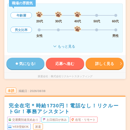
職場の雰囲気
年齢層
20代
30代
40代
50代
60代
男女比率
女性
男性
もっと見る
気になる!
応募へ進む
詳しく見る
派遣会社
株式会社リクルートスタッフィング
未読
掲載日
2026/08/08
完全在宅＊時給1730円！電話なし！リクルー
トGr！事務アシスタント
交通費別途支給あり
土日祝日が休み
在宅・リモート
WEB登録OK
派遣