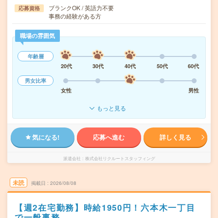
ブランクOK / 英語力不要
応募資格
事務の経験がある方
職場の雰囲気
年齢層
20代
30代
40代
50代
60代
男女比率
女性
男性
もっと見る
気になる!
応募へ進む
詳しく見る
派遣会社
株式会社リクルートスタッフィング
未読
掲載日
2026/08/08
【週2在宅勤務】時給1950円！六本木一丁目
で一般事務