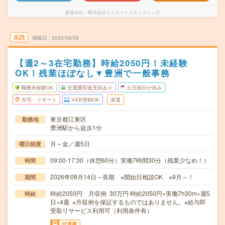
派遣会社
株式会社リクルートスタッフィング
未読
掲載日
2026/08/08
【週2～3在宅勤務】時給2050円！未経験
OK！残業ほぼなし▼豊洲で一般事務
職種未経験OK
交通費別途支給あり
土日祝日が休み
在宅・リモート
WEB登録OK
派遣
東京都江東区
勤務地
豊洲駅から徒歩1分
月～金／週5日
曜日頻度
09:00-17:30（休憩60分）実働7時間30分（残業少なめ！）
時間
2026年09月14日～長期 ※開始日相談OK ※9月～！
期間
時給2050円 月収例 30万円 時給2050円×実働7h30m×週5
時給
日×4週 ※月収例を保証するものではありません。※給与即
受取りサービス利用可（利用条件有）
交通費