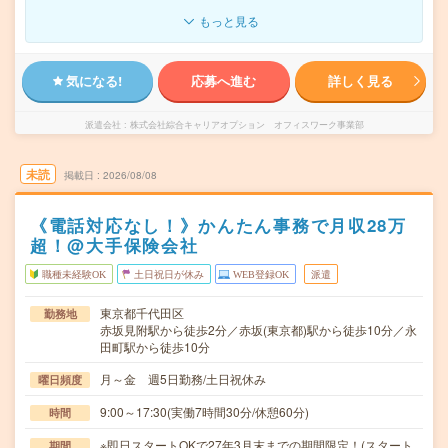
もっと見る
気になる!
応募へ進む
詳しく見る
派遣会社
株式会社綜合キャリアオプション オフィスワーク事業部
未読
掲載日
2026/08/08
《電話対応なし！》かんたん事務で月収28万
超！@大手保険会社
職種未経験OK
土日祝日が休み
WEB登録OK
派遣
東京都千代田区
勤務地
赤坂見附駅から徒歩2分／赤坂(東京都)駅から徒歩10分／永
田町駅から徒歩10分
月～金 週5日勤務/土日祝休み
曜日頻度
9:00～17:30(実働7時間30分/休憩60分)
時間
※即日スタートOKで27年3月末までの期間限定！(スタート
期間