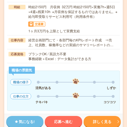
時給2150円 月収例 32万円 時給2150円×実働7h×週5日
時給
×4週+残業10h ※月収例を保証するものではありません。※
給与即受取りサービス利用可（利用条件有）
交通費
1ヶ月3万円を上限として実費支給
経営企画部門にて・各部門毎のKPIレポート作成 ⇒売
仕事内容
上、社員数、稼働率などの実績のサマリーレポートの…
ブランクOK / 英語力不要
応募資格
事務経験＋Excel：データ集計ができる方
職場の雰囲気
職場の様子
活気がある
しずか
仕事の仕方
テキパキ
コツコツ
気になる!
応募へ進む
詳しく見る