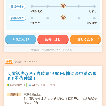
職場の様子
活気がある
しずか
仕事の仕方
テキパキ
コツコツ
気になる!
応募へ進む
詳しく見る
派遣会社
株式会社リクルートスタッフィング
未読
掲載日
2026/08/08
＼電話少なめ×高時給1650円/補助金申請の審
査&不備確認！
職種未経験OK
WEB登録OK
派遣
東京都新宿区
勤務地
都庁前駅から徒歩5分／新宿駅から徒歩10分／西新宿駅か
ら徒歩10分