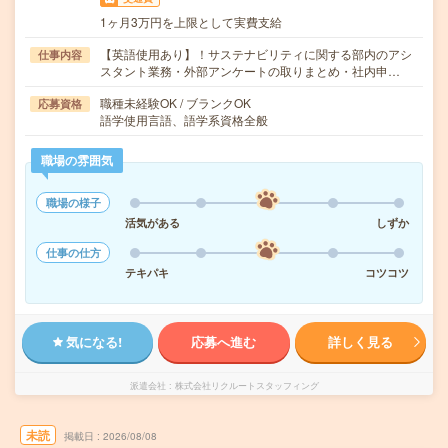
1ヶ月3万円を上限として実費支給
【英語使用あり】！サステナビリティに関する部内のアシ
仕事内容
スタント業務・外部アンケートの取りまとめ・社内申…
職種未経験OK / ブランクOK
応募資格
語学使用言語、語学系資格全般
職場の雰囲気
職場の様子
活気がある
しずか
仕事の仕方
テキパキ
コツコツ
気になる!
応募へ進む
詳しく見る
派遣会社
株式会社リクルートスタッフィング
未読
掲載日
2026/08/08