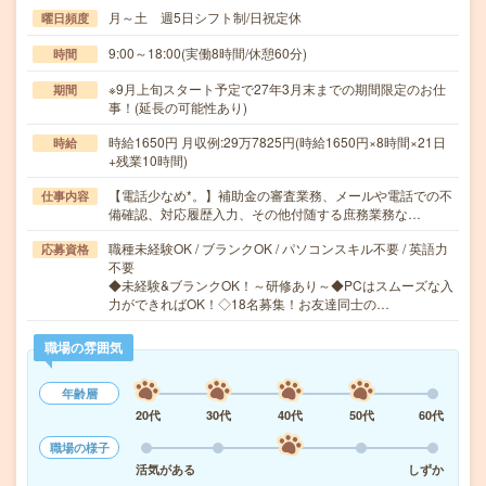
月～土 週5日シフト制/日祝定休
曜日頻度
9:00～18:00(実働8時間/休憩60分)
時間
※9月上旬スタート予定で27年3月末までの期間限定のお仕
期間
事！(延長の可能性あり)
時給1650円 月収例:29万7825円(時給1650円×8時間×21日
時給
+残業10時間)
【電話少なめ*。】補助金の審査業務、メールや電話での不
仕事内容
備確認、対応履歴入力、その他付随する庶務業務な…
職種未経験OK / ブランクOK / パソコンスキル不要 / 英語力
応募資格
不要
◆未経験&ブランクOK！～研修あり～◆PCはスムーズな入
力ができればOK！◇18名募集！お友達同士の…
職場の雰囲気
年齢層
20代
30代
40代
50代
60代
職場の様子
活気がある
しずか