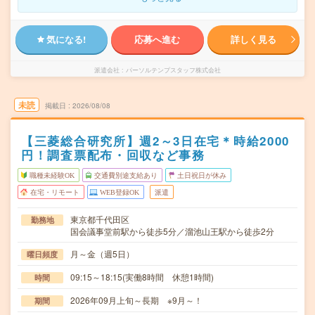
気になる!
応募へ進む
詳しく見る
派遣会社
パーソルテンプスタッフ株式会社
未読
掲載日
2026/08/08
【三菱総合研究所】週2～3日在宅＊時給2000
円！調査票配布・回収など事務
職種未経験OK
交通費別途支給あり
土日祝日が休み
在宅・リモート
WEB登録OK
派遣
東京都千代田区
勤務地
国会議事堂前駅から徒歩5分／溜池山王駅から徒歩2分
月～金（週5日）
曜日頻度
09:15～18:15(実働8時間 休憩1時間)
時間
2026年09月上旬～長期 ※9月～！
期間