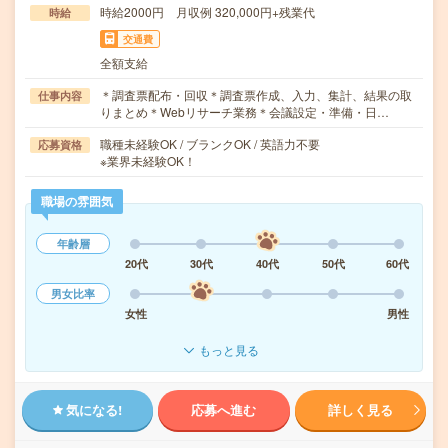
時給2000円 月収例 320,000円+残業代
時給
交通費
全額支給
＊調査票配布・回収＊調査票作成、入力、集計、結果の取
仕事内容
りまとめ＊Webリサーチ業務＊会議設定・準備・日…
職種未経験OK / ブランクOK / 英語力不要
応募資格
※業界未経験OK！
職場の雰囲気
年齢層
20代
30代
40代
50代
60代
男女比率
女性
男性
もっと見る
気になる!
応募へ進む
詳しく見る