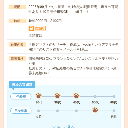
2026年09月上旬～長期 約1年間の期間限定 延長の可能
期間
性あり！10月開始相談OK！ ※9月～！
時給2000円～2100円
時給
交通費
全額支給
＊顧客リストのリサーチ・作成(LinkedInというアプリを使
仕事内容
用)＊↑のリスト顧客へメール(FMTあ…
職種未経験OK / ブランクOK / パソコンスキル不要 / 英語力
応募資格
不要
社外とのメール対応経験のある方♪（事務未経験OK）※業
界未経験OK！
職場の雰囲気
年齢層
20代
30代
40代
50代
60代
男女比率
女性
男性
もっと見る