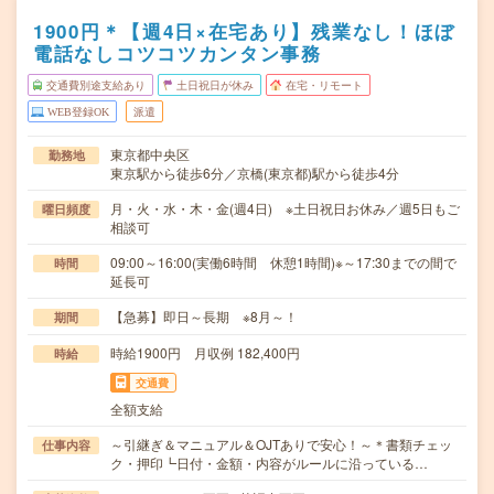
1900円＊【週4日×在宅あり】残業なし！ほぼ
電話なしコツコツカンタン事務
交通費別途支給あり
土日祝日が休み
在宅・リモート
WEB登録OK
派遣
東京都中央区
勤務地
東京駅から徒歩6分／京橋(東京都)駅から徒歩4分
月・火・水・木・金(週4日) ※土日祝日お休み／週5日もご
曜日頻度
相談可
09:00～16:00(実働6時間 休憩1時間)※～17:30までの間で
時間
延長可
【急募】即日～長期 ※8月～！
期間
時給1900円 月収例 182,400円
時給
交通費
全額支給
～引継ぎ＆マニュアル＆OJTありで安心！～＊書類チェッ
仕事内容
ク・押印┗日付・金額・内容がルールに沿っている…