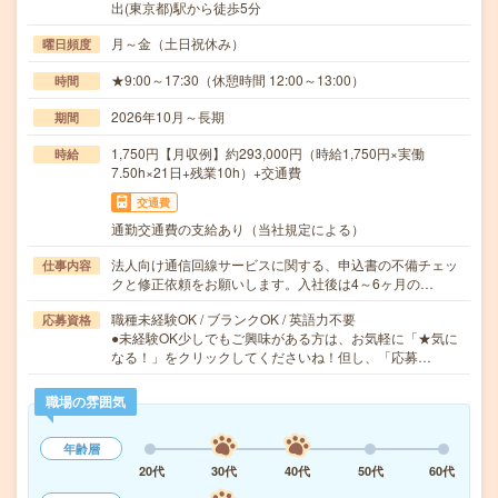
出(東京都)駅から徒歩5分
月～金（土日祝休み）
曜日頻度
★9:00～17:30（休憩時間 12:00～13:00）
時間
2026年10月～長期
期間
1,750円【月収例】約293,000円（時給1,750円×実働
時給
7.50h×21日+残業10h）+交通費
交通費
通勤交通費の支給あり（当社規定による）
法人向け通信回線サービスに関する、申込書の不備チェッ
仕事内容
クと修正依頼をお願いします。入社後は4～6ヶ月の…
職種未経験OK / ブランクOK / 英語力不要
応募資格
●未経験OK少しでもご興味がある方は、お気軽に「★気に
なる！」をクリックしてくださいね！但し、「応募…
職場の雰囲気
年齢層
20代
30代
40代
50代
60代