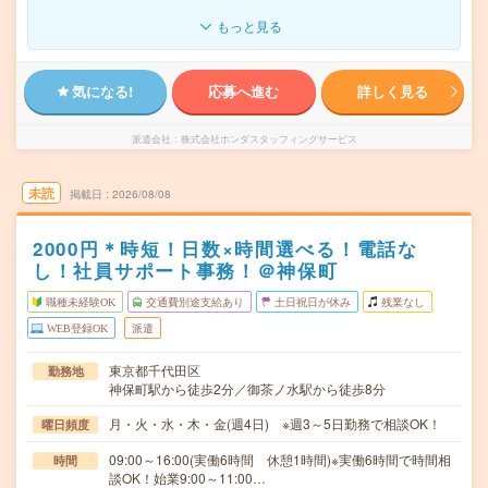
もっと見る
気になる!
応募へ進む
詳しく見る
派遣会社
株式会社ホンダスタッフィングサービス
未読
掲載日
2026/08/08
2000円＊時短！日数×時間選べる！電話な
し！社員サポート事務！＠神保町
職種未経験OK
交通費別途支給あり
土日祝日が休み
残業なし
WEB登録OK
派遣
東京都千代田区
勤務地
神保町駅から徒歩2分／御茶ノ水駅から徒歩8分
月・火・水・木・金(週4日) ※週3～5日勤務で相談OK！
曜日頻度
09:00～16:00(実働6時間 休憩1時間)※実働6時間で時間相
時間
談OK！始業9:00～11:00…