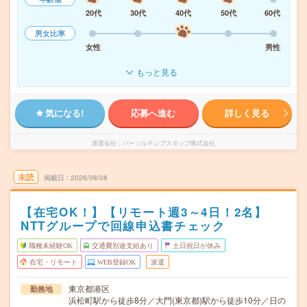
20代
30代
40代
50代
60代
男女比率
女性
男性
もっと見る
気になる!
応募へ進む
詳しく見る
派遣会社
パーソルテンプスタッフ株式会社
未読
掲載日
2026/08/08
【在宅OK！】【リモート週3～4日！2名】
NTTグループで回線申込書チェック
職種未経験OK
交通費別途支給あり
土日祝日が休み
在宅・リモート
WEB登録OK
派遣
東京都港区
勤務地
浜松町駅から徒歩8分／大門(東京都)駅から徒歩10分／日の