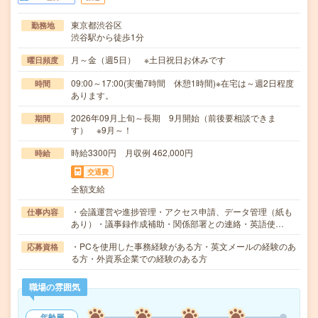
東京都渋谷区
勤務地
渋谷駅から徒歩1分
月～金（週5日） ※土日祝日お休みです
曜日頻度
09:00～17:00(実働7時間 休憩1時間)※在宅は～週2日程度
時間
あります。
2026年09月上旬～長期 9月開始（前後要相談できま
期間
す） ※9月～！
時給3300円 月収例 462,000円
時給
交通費
全額支給
・会議運営や進捗管理・アクセス申請、データ管理（紙も
仕事内容
あり）・議事録作成補助・関係部署との連絡・英語使…
・PCを使用した事務経験がある方・英文メールの経験のあ
応募資格
る方・外資系企業での経験のある方
職場の雰囲気
年齢層