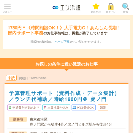
メニュー
気になる!
ログイン
検索
1750円＊《時間相談OK！》大手電力G！あんしん長期！
部内サポート事務
のお仕事情報は、掲載が終了しています
掲載時の情報は、
ページ下部
からご覧いただけます。
お探しの条件に近い派遣のお仕事
未読
掲載日
2026/08/08
予算管理サポート（資料作成・データ集計）
／ランチ代補助／時給1900円＠ 虎ノ門
交通費別途支給あり
土日祝日が休み
WEB登録OK
派遣
東京都港区
勤務地
虎ノ門駅から徒歩4分／虎ノ門ヒルズ駅から徒歩4分