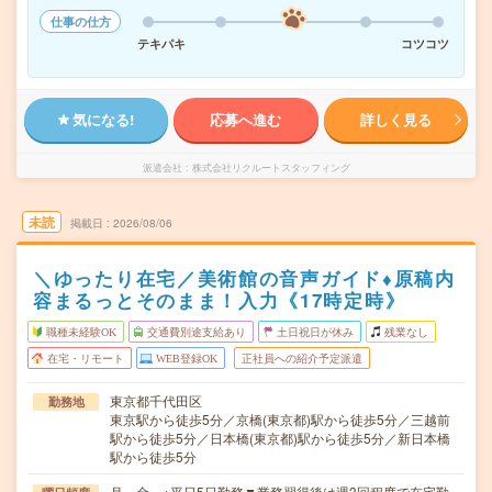
仕事の仕方
テキパキ
コツコツ
気になる!
応募へ進む
詳しく見る
派遣会社
株式会社リクルートスタッフィング
未読
掲載日
2026/08/06
＼ゆったり在宅／美術館の音声ガイド♦原稿内
容まるっとそのまま！入力《17時定時》
職種未経験OK
交通費別途支給あり
土日祝日が休み
残業なし
在宅・リモート
WEB登録OK
正社員への紹介予定派遣
東京都千代田区
勤務地
東京駅から徒歩5分／京橋(東京都)駅から徒歩5分／三越前
駅から徒歩5分／日本橋(東京都)駅から徒歩5分／新日本橋
駅から徒歩5分
月～金 ※平日5日勤務▼業務習得後は週3回程度で在宅勤