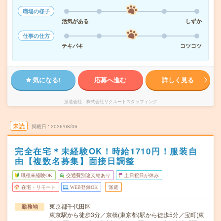
職場の様子
活気がある
しずか
仕事の仕方
テキパキ
コツコツ
気になる!
応募へ進む
詳しく見る
派遣会社
株式会社リクルートスタッフィング
未読
掲載日
2026/08/06
完全在宅＊未経験OK！時給1710円！服装自
由【複数名募集】面接日調整
職種未経験OK
交通費別途支給あり
土日祝日が休み
在宅・リモート
WEB登録OK
派遣
東京都千代田区
勤務地
東京駅から徒歩3分／京橋(東京都)駅から徒歩5分／宝町(東