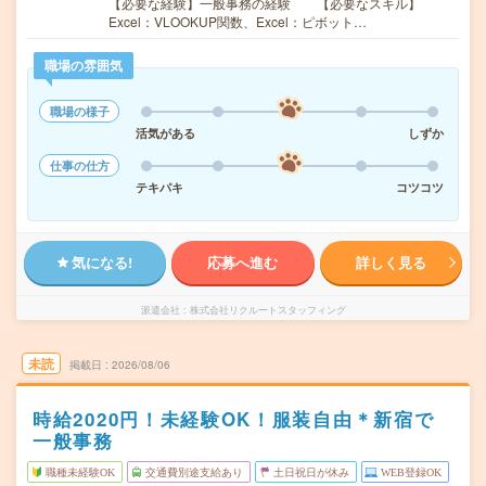
【必要な経験】一般事務の経験 【必要なスキル】
Excel：VLOOKUP関数、Excel：ピボット…
職場の雰囲気
職場の様子
活気がある
しずか
仕事の仕方
テキパキ
コツコツ
気になる!
応募へ進む
詳しく見る
派遣会社
株式会社リクルートスタッフィング
未読
掲載日
2026/08/06
時給2020円！未経験OK！服装自由＊新宿で
一般事務
職種未経験OK
交通費別途支給あり
土日祝日が休み
WEB登録OK