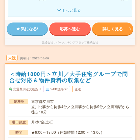
もっと見る
気になる!
応募へ進む
詳しく見る
派遣会社
パーソルテンプスタッフ株式会社
未読
掲載日
2026/08/06
＜時給1800円＞立川／大手住宅グループで問
合せ対応＆物件資料の収集など
交通費別途支給あり
WEB登録OK
派遣
東京都立川市
勤務地
立川北駅から徒歩4分／立川駅から徒歩9分／立川南駅から
徒歩10分
月/木/金/土/日
曜日頻度
★9:00～18:00（休憩時間 12:00 ～ 13:00）
時間