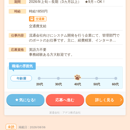
2026/9/上旬～長期（3カ月以上） ★9月～OK！
期間
時給1850円
時給
交通費
交通費支給
流通会社向けにシステム開発を行う企業にて、管理部門で
仕事内容
のポートのお仕事です。主に、経費精算、インターネ…
英語力不要
応募資格
事務経験ある方大歓迎です。
職場の雰囲気
年齢層
20代
30代
40代
50代
60代
気になる!
応募へ進む
詳しく見る
派遣会社
アデコ株式会社
未読
掲載日
2026/08/06