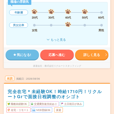
職場の雰囲気
年齢層
20代
30代
40代
50代
60代
男女比率
女性
男性
もっと見る
気になる!
応募へ進む
詳しく見る
派遣会社
株式会社リクルートスタッフィング
未読
掲載日
2026/08/06
完全在宅＊未経験OK！時給1710円！リクル
ートGrで面接日程調整のオシゴト
職種未経験OK
交通費別途支給あり
土日祝日が休み
在宅・リモート
WEB登録OK
派遣