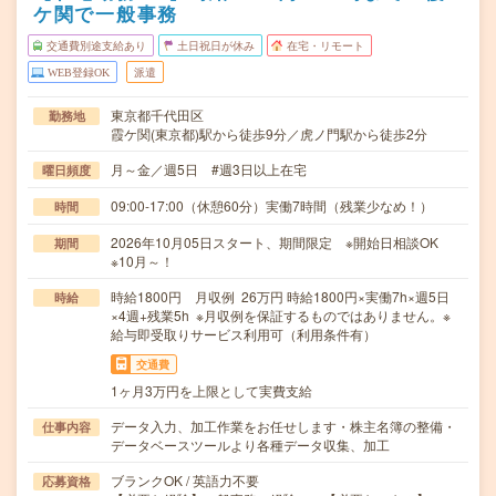
ケ関で一般事務
交通費別途支給あり
土日祝日が休み
在宅・リモート
WEB登録OK
派遣
東京都千代田区
勤務地
霞ケ関(東京都)駅から徒歩9分／虎ノ門駅から徒歩2分
月～金／週5日 #週3日以上在宅
曜日頻度
09:00-17:00（休憩60分）実働7時間（残業少なめ！）
時間
2026年10月05日スタート、期間限定 ※開始日相談OK
期間
※10月～！
時給1800円 月収例 26万円 時給1800円×実働7h×週5日
時給
×4週+残業5h ※月収例を保証するものではありません。※
給与即受取りサービス利用可（利用条件有）
交通費
1ヶ月3万円を上限として実費支給
データ入力、加工作業をお任せします・株主名簿の整備・
仕事内容
データベースツールより各種データ収集、加工
ブランクOK / 英語力不要
応募資格