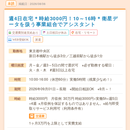
未読
掲載日
2026/08/06
週4日在宅＊時給3000円！10～16時＊衛星デ
ータを扱う事業組合でアシスタント
交通費別途支給あり
土日祝日が休み
在宅・リモート
WEB登録OK
派遣
東京都中央区
勤務地
新日本橋駅から徒歩3分／三越前駅から徒歩1分
月～金／週3～5日の間で選択可 ※必ず勤務する曜日：
曜日頻度
火・水・木 #週3日以上在宅
10:00-16:00（休憩60分）実働5時間（残業少なめ！）
時間
2026年09月01日～長期 ※開始日相談OK ※9月～！
期間
時給3000円 月収例 30万円 時給3000円×実働5h×週5日
時給
×4週 ※月収例を保証するものではありません。※給与即受
取りサービス利用可（利用条件有）
交通費
1ヶ月3万円を上限として実費支給