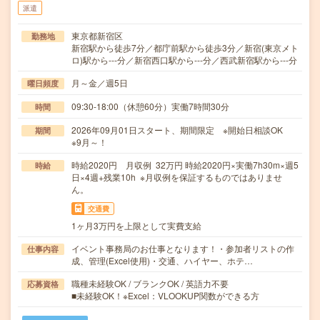
派遣
東京都新宿区
勤務地
新宿駅から徒歩7分／都庁前駅から徒歩3分／新宿(東京メト
ロ)駅から---分／新宿西口駅から---分／西武新宿駅から---分
月～金／週5日
曜日頻度
09:30-18:00（休憩60分）実働7時間30分
時間
2026年09月01日スタート、期間限定 ※開始日相談OK
期間
※9月～！
時給2020円 月収例 32万円 時給2020円×実働7h30m×週5
時給
日×4週+残業10h ※月収例を保証するものではありませ
ん。
交通費
1ヶ月3万円を上限として実費支給
イベント事務局のお仕事となります！・参加者リストの作
仕事内容
成、管理(Excel使用)・交通、ハイヤー、ホテ…
職種未経験OK / ブランクOK / 英語力不要
応募資格
■未経験OK！※Excel：VLOOKUP関数ができる方