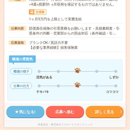
×4週+残業5h ※月収例を保証するものではありません。
交通費
1ヶ月3万円を上限として実費支給
賠償責任保険の引受業務をお願いします・見積書精査・引
仕事内容
受条件の判断・営業部からの照会対応（条件確認・引…
ブランクOK / 英語力不要
応募資格
【必要な業界経験】損害保険業
職場の雰囲気
職場の様子
活気がある
しずか
仕事の仕方
テキパキ
コツコツ
気になる!
応募へ進む
詳しく見る
派遣会社
株式会社リクルートスタッフィング