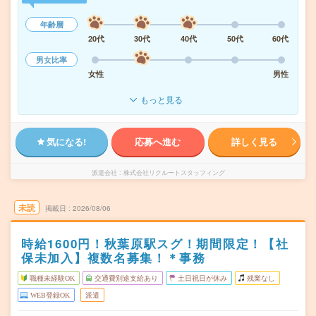
年齢層
20代
30代
40代
50代
60代
男女比率
女性
男性
もっと見る
気になる!
応募へ進む
詳しく見る
派遣会社
株式会社リクルートスタッフィング
未読
掲載日
2026/08/06
時給1600円！秋葉原駅スグ！期間限定！【社
保未加入】複数名募集！＊事務
職種未経験OK
交通費別途支給あり
土日祝日が休み
残業なし
WEB登録OK
派遣