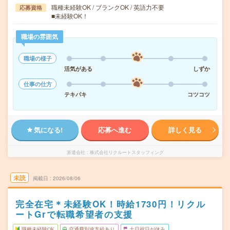
職種未経験OK / ブランクOK / 英語力不要
応募資格
■未経験OK！
職場の雰囲気
職場の様子
活気がある
しずか
仕事の仕方
テキパキ
コツコツ
気になる!
応募へ進む
詳しく見る
派遣会社
株式会社リクルートスタッフィング
未読
掲載日
2026/08/06
完全在宅＊未経験OK！時給1730円！リクル
ートGrで転職希望者の支援
職種未経験OK
交通費別途支給あり
土日祝日が休み