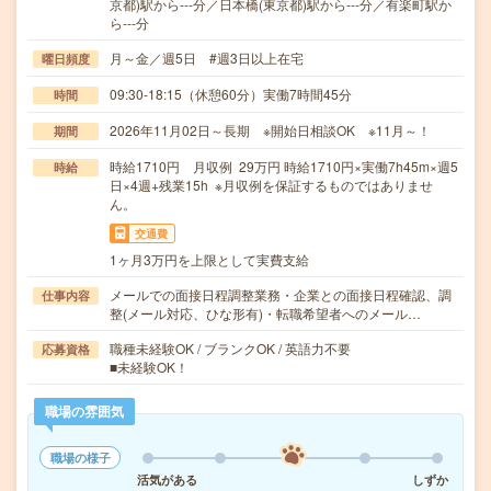
京都)駅から---分／日本橋(東京都)駅から---分／有楽町駅か
ら---分
月～金／週5日 #週3日以上在宅
曜日頻度
09:30-18:15（休憩60分）実働7時間45分
時間
2026年11月02日～長期 ※開始日相談OK ※11月～！
期間
時給1710円 月収例 29万円 時給1710円×実働7h45m×週5
時給
日×4週+残業15h ※月収例を保証するものではありませ
ん。
交通費
1ヶ月3万円を上限として実費支給
メールでの面接日程調整業務・企業との面接日程確認、調
仕事内容
整(メール対応、ひな形有)・転職希望者へのメール…
職種未経験OK / ブランクOK / 英語力不要
応募資格
■未経験OK！
職場の雰囲気
職場の様子
活気がある
しずか