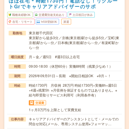
ほぼ在宅＊時給1730円！電話なし！リクルー
トGrでキャリアアドバイザーのサポ
職種未経験OK
交通費別途支給あり
土日祝日が休み
在宅・リモート
WEB登録OK
派遣
東京都千代田区
勤務地
東京駅から徒歩3分／京橋(東京都)駅から徒歩5分／宝町(東
京都)駅から---分／日本橋(東京都)駅から---分／有楽町駅か
ら---分
月～金／週5日 #週3日以上在宅
曜日頻度
09:00-18:00（休憩60分）実働8時間（残業少なめ！）
時間
2026年09月01日～長期 ※開始日相談OK ※9月～！
期間
時給1730円 月収例 28万円 時給1730円×実働8h×週5日
時給
×4週+残業5h ※月収例を保証するものではありません。※
給与即受取りサービス利用可（利用条件有）
交通費
1ヶ月3万円を上限として実費支給
キャリアアドバイザーのアシスタントとして・メールでの
仕事内容
問合せ対応(メール、専用システム使用※フォーマッ…