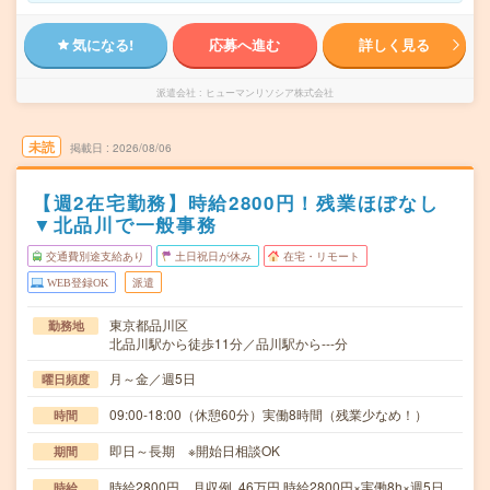
気になる!
応募へ進む
詳しく見る
派遣会社
ヒューマンリソシア株式会社
未読
掲載日
2026/08/06
【週2在宅勤務】時給2800円！残業ほぼなし
▼北品川で一般事務
交通費別途支給あり
土日祝日が休み
在宅・リモート
WEB登録OK
派遣
東京都品川区
勤務地
北品川駅から徒歩11分／品川駅から---分
月～金／週5日
曜日頻度
09:00-18:00（休憩60分）実働8時間（残業少なめ！）
時間
即日～長期 ※開始日相談OK
期間
時給2800円 月収例 46万円 時給2800円×実働8h×週5日
時給