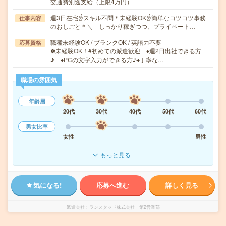
交通費別途支給（上限4万円）
週3日在宅☝スキル不問＊未経験OK☝簡単なコツコツ事務
仕事内容
のおしごと＊＼ しっかり稼ぎつつ、プライベート…
職種未経験OK / ブランクOK / 英語力不要
応募資格
✽未経験OK！#初めての派遣歓迎 ♦︎週2日出社できる方
♪ ♦︎PCの文字入力ができる方♪♦︎丁寧な…
職場の雰囲気
年齢層
20代
30代
40代
50代
60代
男女比率
女性
男性
もっと見る
気になる!
応募へ進む
詳しく見る
派遣会社
ランスタッド株式会社 第2営業部