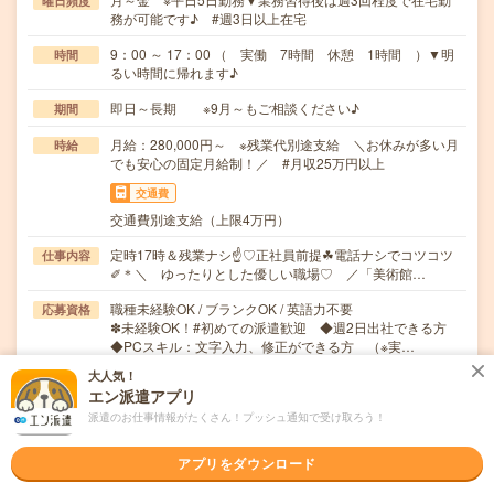
曜日頻度
務が可能です♪ #週3日以上在宅
9：00 ～ 17：00 （ 実働 7時間 休憩 1時間 ）▼明
時間
るい時間に帰れます♪
即日～長期 ※9月～もご相談ください♪
期間
月給：280,000円～ ※残業代別途支給 ＼お休みが多い月
時給
でも安心の固定月給制！／ #月収25万円以上
交通費
交通費別途支給（上限4万円）
定時17時＆残業ナシ☝♡正社員前提☘電話ナシでコツコツ
仕事内容
✐＊＼ ゆったりとした優しい職場♡ ／「美術館…
職種未経験OK / ブランクOK / 英語力不要
応募資格
✽未経験OK！#初めての派遣歓迎 ◆週2日出社できる方
◆PCスキル：文字入力、修正ができる方 （※実…
大人気！
職場の雰囲気
エン派遣アプリ
派遣のお仕事情報がたくさん！プッシュ通知で受け取ろう！
年齢層
20代
30代
40代
50代
60代
アプリをダウンロード
男女比率