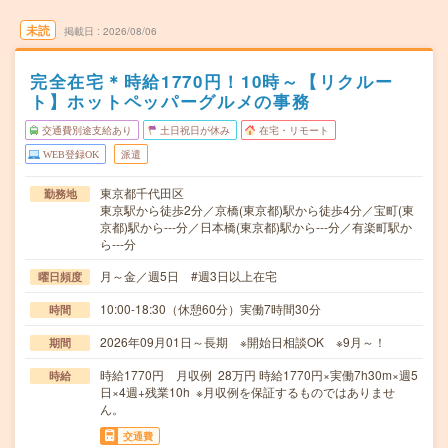
未読
掲載日
2026/08/06
完全在宅＊時給1770円！10時～【リクルー
ト】ホットペッパーグルメの事務
交通費別途支給あり
土日祝日が休み
在宅・リモート
WEB登録OK
派遣
東京都千代田区
勤務地
東京駅から徒歩2分／京橋(東京都)駅から徒歩4分／宝町(東
京都)駅から---分／日本橋(東京都)駅から---分／有楽町駅か
ら---分
月～金／週5日 #週3日以上在宅
曜日頻度
10:00-18:30（休憩60分）実働7時間30分
時間
2026年09月01日～長期 ※開始日相談OK ※9月～！
期間
時給1770円 月収例 28万円 時給1770円×実働7h30m×週5
時給
日×4週+残業10h ※月収例を保証するものではありませ
ん。
交通費