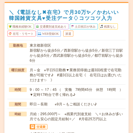
＼《電話なし✖在宅》で月30万✨／かわいい
韓国雑貨文具♥受注データ♢コツコツ入力
職種未経験OK
交通費別途支給あり
土日祝日が休み
残業なし
在宅・リモート
WEB登録OK
派遣
東京都新宿区
勤務地
新宿駅から徒歩5分／西新宿駅から徒歩5分／新宿三丁目駅
から徒歩5分／西武新宿駅から徒歩5分／都庁前駅から徒歩
6分
月～金 ※平日5日勤務▼業務習得後は週3回程度で在宅勤
曜日頻度
務が可能です♪ #週3日以上在宅《 在宅日はお選びいた
だけます✨ 》
9：00 ～ 17：45 （ 実働 7時間45分 休憩 1時間 ）
時間
▼定時17時台で早く帰れる♪
即日～長期 ※9月～もご相談ください♪
期間
月給：295,000円～ ※残業代別途支給 ＼✧お休みが多い
時給
月でも安心の固定月給制✧／ #月収25万円以上
交通費