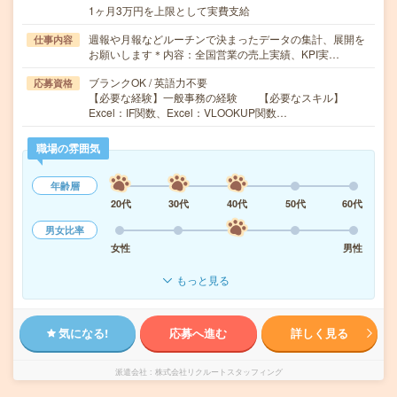
1ヶ月3万円を上限として実費支給
週報や月報などルーチンで決まったデータの集計、展開を
仕事内容
お願いします＊内容：全国営業の売上実績、KPI実…
ブランクOK / 英語力不要
応募資格
【必要な経験】一般事務の経験 【必要なスキル】
Excel：IF関数、Excel：VLOOKUP関数…
職場の雰囲気
年齢層
20代
30代
40代
50代
60代
男女比率
女性
男性
もっと見る
気になる!
応募へ進む
詳しく見る
派遣会社
株式会社リクルートスタッフィング