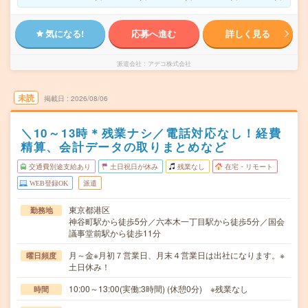
気になる!
応募へ進む
詳しく見る
派遣会社
アデコ株式会社
未読
掲載日
2026/08/06
＼10～13時＊残業ナシ／電話対応なし！経費
精算、会計データの取りまとめなど
交通費別途支給あり
土日祝日が休み
残業なし
在宅・リモート
WEB登録OK
派遣
東京都港区
勤務地
神谷町駅から徒歩5分／六本木一丁目駅から徒歩5分／国会
議事堂前駅から徒歩11分
月～金※月初７営業日、月末４営業日は出社になります。※
曜日頻度
土日休み！
10:00～13:00(実働:3時間) (休憩0分) ※残業なし
時間