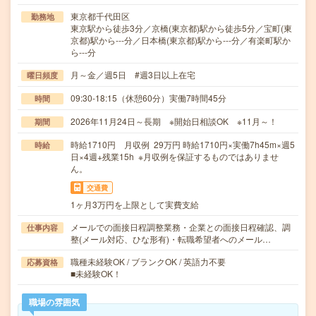
東京都千代田区
勤務地
東京駅から徒歩3分／京橋(東京都)駅から徒歩5分／宝町(東
京都)駅から---分／日本橋(東京都)駅から---分／有楽町駅か
ら---分
月～金／週5日 #週3日以上在宅
曜日頻度
09:30-18:15（休憩60分）実働7時間45分
時間
2026年11月24日～長期 ※開始日相談OK ※11月～！
期間
時給1710円 月収例 29万円 時給1710円×実働7h45m×週5
時給
日×4週+残業15h ※月収例を保証するものではありませ
ん。
交通費
1ヶ月3万円を上限として実費支給
メールでの面接日程調整業務・企業との面接日程確認、調
仕事内容
整(メール対応、ひな形有)・転職希望者へのメール…
職種未経験OK / ブランクOK / 英語力不要
応募資格
■未経験OK！
職場の雰囲気