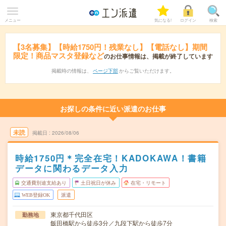
メニュー
気になる!
ログイン
検索
【3名募集】【時給1750円！残業なし】【電話なし】期間
限定！商品マスタ登録など
のお仕事情報は、掲載が終了しています
掲載時の情報は、
ページ下部
からご覧いただけます。
お探しの条件に近い派遣のお仕事
未読
掲載日
2026/08/06
時給1750円＊完全在宅！KADOKAWA！書籍
データに関わるデータ入力
交通費別途支給あり
土日祝日が休み
在宅・リモート
WEB登録OK
派遣
東京都千代田区
勤務地
飯田橋駅から徒歩3分／九段下駅から徒歩7分