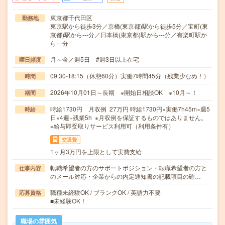
東京都千代田区
勤務地
東京駅から徒歩3分／京橋(東京都)駅から徒歩5分／宝町(東
京都)駅から---分／日本橋(東京都)駅から---分／有楽町駅か
ら---分
月～金／週5日 #週3日以上在宅
曜日頻度
09:30-18:15（休憩60分）実働7時間45分（残業少なめ！）
時間
2026年10月01日～長期 ※開始日相談OK ※10月～！
期間
時給1730円 月収例 27万円 時給1730円×実働7h45m×週5
時給
日×4週+残業5h ※月収例を保証するものではありません。
※給与即受取りサービス利用可（利用条件有）
交通費
1ヶ月3万円を上限として実費支給
転職希望者の方のサポートポジション・転職希望者の方と
仕事内容
のメール対応・企業からの内定通知書の記載項目の確…
職種未経験OK / ブランクOK / 英語力不要
応募資格
■未経験OK！
職場の雰囲気