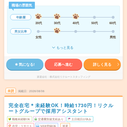
職場の雰囲気
年齢層
20代
30代
40代
50代
60代
男女比率
女性
男性
もっと見る
気になる!
応募へ進む
詳しく見る
派遣会社
株式会社リクルートスタッフィング
未読
掲載日
2026/08/06
完全在宅＊未経験OK！時給1730円！リクル
ートグループで採用アシスタント
職種未経験OK
交通費別途支給あり
土日祝日が休み
在宅・リモート
WEB登録OK
派遣