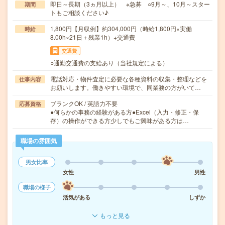
即日～長期（3ヵ月以上） ※急募 ○9月～、10月～スター
期間
トもご相談ください♪
1,800円【月収例】約304,000円（時給1,800円×実働
時給
8.00h×21日＋残業1h）+交通費
交通費
○通勤交通費の支給あり（当社規定による）
電話対応・物件査定に必要な各種資料の収集・整理などを
仕事内容
お願いします。働きやすい環境で、同業務の方がいて…
ブランクOK / 英語力不要
応募資格
●何らかの事務の経験がある方●Excel（入力・修正・保
存）の操作ができる方少しでもご興味がある方は…
職場の雰囲気
男女比率
女性
男性
職場の様子
活気がある
しずか
もっと見る