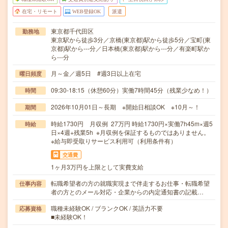
在宅・リモート
WEB登録OK
派遣
東京都千代田区
勤務地
東京駅から徒歩3分／京橋(東京都)駅から徒歩5分／宝町(東
京都)駅から---分／日本橋(東京都)駅から---分／有楽町駅か
ら---分
月～金／週5日 #週3日以上在宅
曜日頻度
09:30-18:15（休憩60分）実働7時間45分（残業少なめ！）
時間
2026年10月01日～長期 ※開始日相談OK ※10月～！
期間
時給1730円 月収例 27万円 時給1730円×実働7h45m×週5
時給
日×4週+残業5h ※月収例を保証するものではありません。
※給与即受取りサービス利用可（利用条件有）
交通費
1ヶ月3万円を上限として実費支給
転職希望者の方の就職実現まで伴走するお仕事・転職希望
仕事内容
者の方とのメール対応・企業からの内定通知書の記載…
職種未経験OK / ブランクOK / 英語力不要
応募資格
■未経験OK！