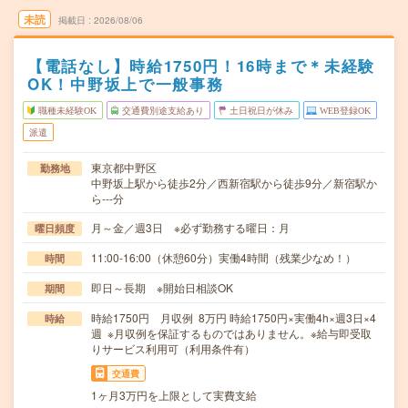
未読
掲載日
2026/08/06
【電話なし】時給1750円！16時まで＊未経験
OK！中野坂上で一般事務
職種未経験OK
交通費別途支給あり
土日祝日が休み
WEB登録OK
派遣
東京都中野区
勤務地
中野坂上駅から徒歩2分／西新宿駅から徒歩9分／新宿駅か
ら---分
月～金／週3日 ※必ず勤務する曜日：月
曜日頻度
11:00-16:00（休憩60分）実働4時間（残業少なめ！）
時間
即日～長期 ※開始日相談OK
期間
時給1750円 月収例 8万円 時給1750円×実働4h×週3日×4
時給
週 ※月収例を保証するものではありません。※給与即受取
りサービス利用可（利用条件有）
交通費
1ヶ月3万円を上限として実費支給