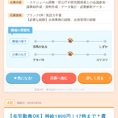
・スケジュール調整・官公庁や研究開発者との会議参加・
仕事内容
議事録作成・資料作成・データ集計・必要解析データ…
ブランクOK / 英語力不要
応募資格
【必要な経験】企画事務の経験、企画管理の経験
職場の雰囲気
職場の様子
活気がある
しずか
仕事の仕方
テキパキ
コツコツ
気になる!
応募へ進む
詳しく見る
派遣会社
株式会社リクルートスタッフィング
未読
掲載日
2026/08/06
【在宅勤務OK】時給1800円！17時まで＊霞