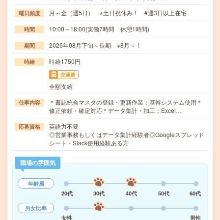
月～金（週5日） ※土日祝休み！ #週3日以上在宅
曜日頻度
10:00～18:00(実働7時間 休憩1時間)
時間
2026年08月下旬～長期 ※8月～！
期間
時給1750円
時給
交通費
全額支給
＊書誌統合マスタの登録・更新作業：基幹システム使用＊
仕事内容
修正依頼・確定対応＊データ集計・加工：Excel…
英語力不要
応募資格
◎営業事務もしくはデータ集計経験者◎Googleスプレッド
シート・Slack使用経験ある方
職場の雰囲気
年齢層
20代
30代
40代
50代
60代
男女比率
女性
男性