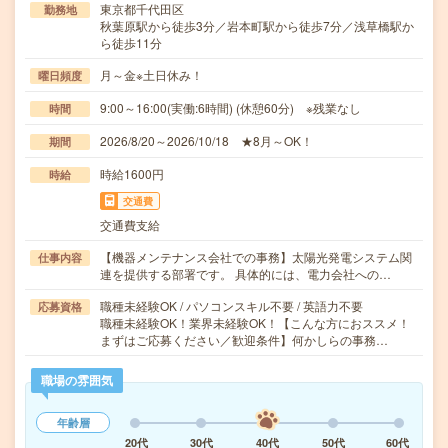
東京都千代田区
勤務地
秋葉原駅から徒歩3分／岩本町駅から徒歩7分／浅草橋駅か
ら徒歩11分
月～金※土日休み！
曜日頻度
9:00～16:00(実働:6時間) (休憩60分) ※残業なし
時間
2026/8/20～2026/10/18 ★8月～OK！
期間
時給1600円
時給
交通費
交通費支給
【機器メンテナンス会社での事務】太陽光発電システム関
仕事内容
連を提供する部署です。 具体的には、電力会社への…
職種未経験OK / パソコンスキル不要 / 英語力不要
応募資格
職種未経験OK！業界未経験OK！【こんな方におススメ！
まずはご応募ください／歓迎条件】何かしらの事務…
職場の雰囲気
年齢層
20代
30代
40代
50代
60代