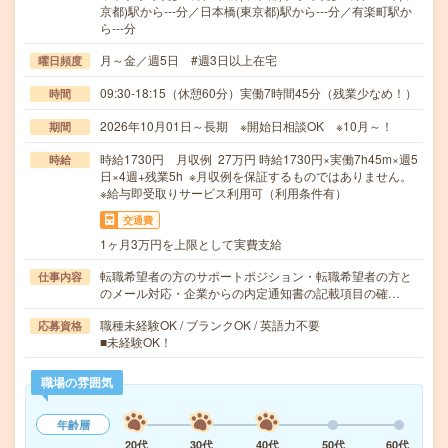
京都)駅から---分／日本橋(東京都)駅から---分／有楽町駅か
ら---分
月～金／週5日 #週3日以上在宅
曜日頻度
09:30-18:15（休憩60分）実働7時間45分（残業少なめ！）
時間
2026年10月01日～長期 ※開始日相談OK ※10月～！
期間
時給1730円 月収例 27万円 時給1730円×実働7h45m×週5
時給
日×4週+残業5h ※月収例を保証するものではありません。
※給与即受取りサービス利用可（利用条件有）
交通費
1ヶ月3万円を上限として実費支給
転職希望者の方のサポートポジション・転職希望者の方と
仕事内容
のメール対応・企業からの内定通知書の記載項目の確…
職種未経験OK / ブランクOK / 英語力不要
応募資格
■未経験OK！
職場の雰囲気
年齢層
20代
30代
40代
50代
60代