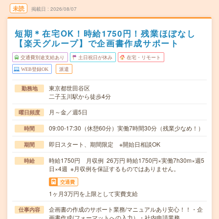
未読
掲載日
2026/08/07
短期＊在宅OK！時給1750円！残業ほぼなし
【楽天グループ】で企画書作成サポート
交通費別途支給あり
土日祝日が休み
在宅・リモート
WEB登録OK
派遣
東京都世田谷区
勤務地
二子玉川駅から徒歩4分
月～金／週5日
曜日頻度
09:00-17:30（休憩60分）実働7時間30分（残業少なめ！）
時間
即日スタート、期間限定 ※開始日相談OK
期間
時給1750円 月収例 26万円 時給1750円×実働7h30m×週5
時給
日×4週 ※月収例を保証するものではありません。
交通費
1ヶ月3万円を上限として実費支給
企画書の作成のサポート業務/マニュアルあり安心！！・企
仕事内容
画書作成(フォーマットへの入力）・社内申請業務…