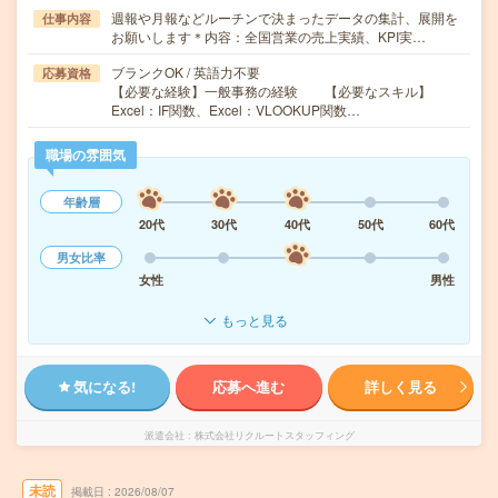
週報や月報などルーチンで決まったデータの集計、展開を
仕事内容
お願いします＊内容：全国営業の売上実績、KPI実…
ブランクOK / 英語力不要
応募資格
【必要な経験】一般事務の経験 【必要なスキル】
Excel：IF関数、Excel：VLOOKUP関数…
職場の雰囲気
年齢層
20代
30代
40代
50代
60代
男女比率
女性
男性
もっと見る
気になる!
応募へ進む
詳しく見る
派遣会社
株式会社リクルートスタッフィング
未読
掲載日
2026/08/07