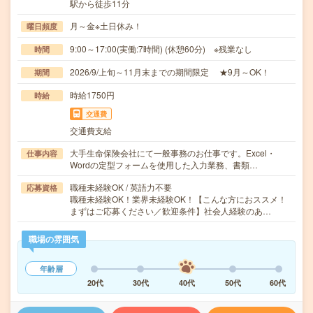
駅から徒歩11分
月～金※土日休み！
曜日頻度
9:00～17:00(実働:7時間) (休憩60分) ※残業なし
時間
2026/9/上旬～11月末までの期間限定 ★9月～OK！
期間
時給1750円
時給
交通費
交通費支給
大手生命保険会社にて一般事務のお仕事です。Excel・
仕事内容
Wordの定型フォームを使用した入力業務、書類…
職種未経験OK / 英語力不要
応募資格
職種未経験OK！業界未経験OK！【こんな方におススメ！
まずはご応募ください／歓迎条件】社会人経験のあ…
職場の雰囲気
年齢層
20代
30代
40代
50代
60代