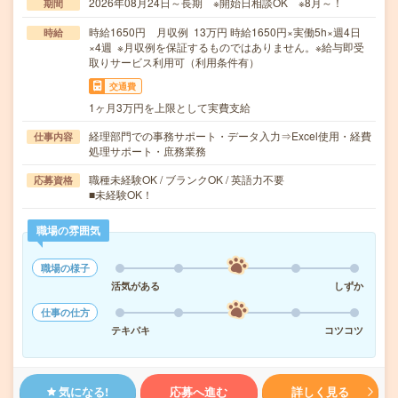
2026年08月24日～長期 ※開始日相談OK ※8月～！
期間
時給1650円 月収例 13万円 時給1650円×実働5h×週4日
時給
×4週 ※月収例を保証するものではありません。※給与即受
取りサービス利用可（利用条件有）
交通費
1ヶ月3万円を上限として実費支給
経理部門での事務サポート・データ入力⇒Excel使用・経費
仕事内容
処理サポート・庶務業務
職種未経験OK / ブランクOK / 英語力不要
応募資格
■未経験OK！
職場の雰囲気
職場の様子
活気がある
しずか
仕事の仕方
テキパキ
コツコツ
気になる!
応募へ進む
詳しく見る