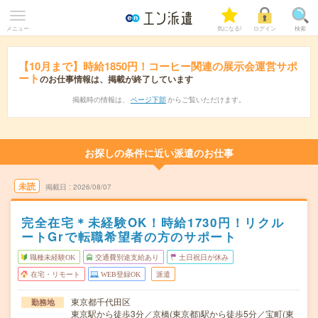
メニュー
気になる!
ログイン
検索
【10月まで】時給1850円！コーヒー関連の展示会運営サポ
ート
のお仕事情報は、掲載が終了しています
掲載時の情報は、
ページ下部
からご覧いただけます。
お探しの条件に近い派遣のお仕事
未読
掲載日
2026/08/07
完全在宅＊未経験OK！時給1730円！リクル
ートGrで転職希望者の方のサポート
職種未経験OK
交通費別途支給あり
土日祝日が休み
在宅・リモート
WEB登録OK
派遣
東京都千代田区
勤務地
東京駅から徒歩3分／京橋(東京都)駅から徒歩5分／宝町(東