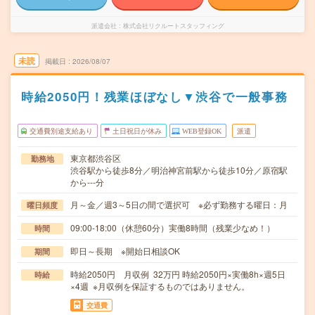
派遣会社
株式会社リクルートスタッフィング
未読
掲載日
2026/08/07
時給2050円！残業ほぼなし▼渋谷で一般事務
交通費別途支給あり
土日祝日が休み
WEB登録OK
派遣
東京都渋谷区
勤務地
渋谷駅から徒歩8分／明治神宮前駅から徒歩10分／原宿駅
から---分
月～金／週3～5日の間で選択可 ※必ず勤務する曜日：月
曜日頻度
09:00-18:00（休憩60分）実働8時間（残業少なめ！）
時間
即日～長期 ※開始日相談OK
期間
時給2050円 月収例 32万円 時給2050円×実働8h×週5日
時給
×4週 ※月収例を保証するものではありません。
交通費