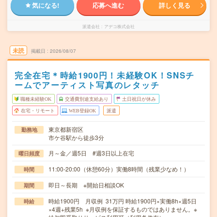
気になる!
応募へ進む
詳しく見る
派遣会社
アデコ株式会社
未読
掲載日
2026/08/07
完全在宅＊時給1900円！未経験OK！SNSチ
ームでアーティスト写真のレタッチ
職種未経験OK
交通費別途支給あり
土日祝日が休み
在宅・リモート
WEB登録OK
派遣
東京都新宿区
勤務地
市ケ谷駅から徒歩3分
月～金／週5日 #週3日以上在宅
曜日頻度
11:00-20:00（休憩60分）実働8時間（残業少なめ！）
時間
即日～長期 ※開始日相談OK
期間
時給1900円 月収例 31万円 時給1900円×実働8h×週5日
時給
×4週+残業5h ※月収例を保証するものではありません。※