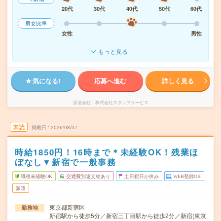
20代
30代
40代
50代
60代
男女比率
女性
男性
もっと見る
気になる!
応募へ進む
詳しく見る
派遣会社
株式会社スタッフサービス
未読
掲載日
2026/08/07
時給1850円！16時まで＊未経験OK！残業ほ
ぼなし▼新宿で一般事務
職種未経験OK
交通費別途支給あり
土日祝日が休み
WEB登録OK
派遣
東京都新宿区
勤務地
新宿駅から徒歩5分／新宿三丁目駅から徒歩2分／新宿(東京