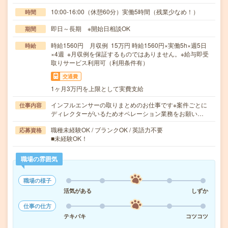
10:00-16:00（休憩60分）実働5時間（残業少なめ！）
時間
即日～長期 ※開始日相談OK
期間
時給1560円 月収例 15万円 時給1560円×実働5h×週5日
時給
×4週 ※月収例を保証するものではありません。※給与即受
取りサービス利用可（利用条件有）
交通費
1ヶ月3万円を上限として実費支給
インフルエンサーの取りまとめのお仕事です※案件ごとに
仕事内容
ディレクターがいるためオペレーション業務をお願い…
職種未経験OK / ブランクOK / 英語力不要
応募資格
■未経験OK！
職場の雰囲気
職場の様子
活気がある
しずか
仕事の仕方
テキパキ
コツコツ