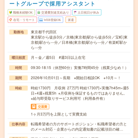
ートグループで採用アシスタント
職種未経験OK
交通費別途支給あり
土日祝日が休み
在宅・リモート
WEB登録OK
派遣
東京都千代田区
勤務地
東京駅から徒歩3分／京橋(東京都)駅から徒歩5分／宝町(東
京都)駅から---分／日本橋(東京都)駅から---分／有楽町駅か
ら---分
月～金／週5日 #週3日以上在宅
曜日頻度
09:30-18:15（休憩60分）実働7時間45分（残業少なめ！）
時間
2026年10月01日～長期 ※開始日相談OK ※10月～！
期間
時給1730円 月収例 27万円 時給1730円×実働7h45m×週5
時給
日×4週+残業5h ※月収例を保証するものではありません。
※給与即受取りサービス利用可（利用条件有）
交通費
1ヶ月3万円を上限として実費支給
転職希望者の方のサポートポジション・転職希望者の方と
仕事内容
のメール対応・企業からの内定通知書の記載項目の確…