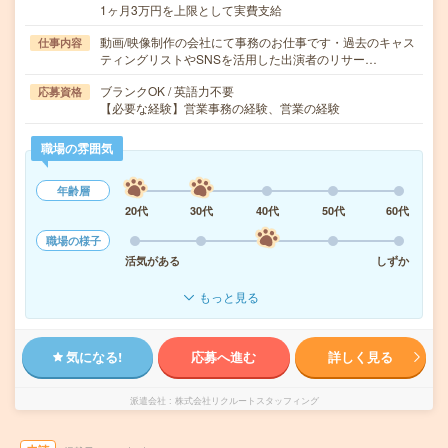
1ヶ月3万円を上限として実費支給
動画/映像制作の会社にて事務のお仕事です・過去のキャス
仕事内容
ティングリストやSNSを活用した出演者のリサー…
ブランクOK / 英語力不要
応募資格
【必要な経験】営業事務の経験、営業の経験
職場の雰囲気
年齢層
20代
30代
40代
50代
60代
職場の様子
活気がある
しずか
もっと見る
気になる!
応募へ進む
詳しく見る
派遣会社
株式会社リクルートスタッフィング