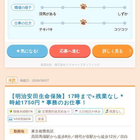
職場の様子
活気がある
しずか
仕事の仕方
テキパキ
コツコツ
気になる!
応募へ進む
詳しく見る
派遣会社
株式会社リクルートスタッフィング
未読
掲載日
2026/08/07
【明治安田生命保険】17時まで×残業なし＊
時給1750円＊事務のお仕事！
職種未経験OK
交通費別途支給あり
土日祝日が休み
残業なし
WEB登録OK
派遣
東京都豊島区
勤務地
高田馬場駅から徒歩8分／雑司が谷駅から徒歩12分／目白