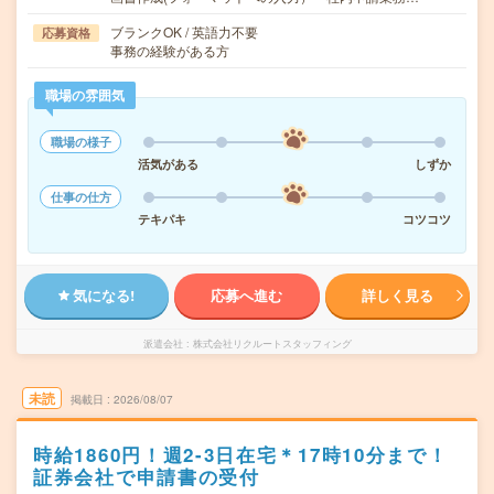
ブランクOK / 英語力不要
応募資格
事務の経験がある方
職場の雰囲気
職場の様子
活気がある
しずか
仕事の仕方
テキパキ
コツコツ
気になる!
応募へ進む
詳しく見る
派遣会社
株式会社リクルートスタッフィング
未読
掲載日
2026/08/07
時給1860円！週2-3日在宅＊17時10分まで！
証券会社で申請書の受付