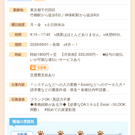
東京都千代田区
勤務地
竹橋駅から徒歩5分／神保町駅から徒歩8分
月～金 ※土日祝休み
曜日頻度
9:15～17:45 ※残業はほとんどありません。※休憩60分。
時間
2026/09/01～長期 ※9月～！
期間
時給1800円＋交 【月収例】333,000円～ ■給与の前払
時給
いが可能な速払いサービスあり
交通費
交通費支給あり
＊システムなどへの入力業務＊Excelなどへのデータ入力＊
仕事内容
請求書などの書面作成・発送＊各種社内申請書…
ブランクOK / 英語力不要
応募資格
◆事務経験がある方◆【必要なOAスキル】Excel（VLOOK
関数） #初めての派遣歓迎
職場の雰囲気
年齢層