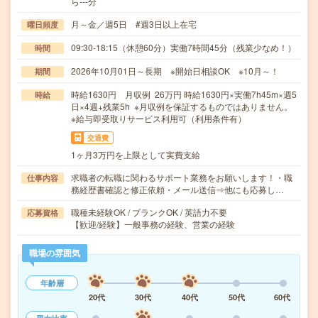
ら---分
月～金／週5日 #週3日以上在宅
曜日頻度
09:30-18:15（休憩60分）実働7時間45分（残業少なめ！）
時間
2026年10月01日～長期 ※開始日相談OK ※10月～！
期間
時給1630円 月収例 26万円 時給1630円×実働7h45m×週5
時給
日×4週+残業5h ※月収例を保証するものではありません。
※給与即受取りサービス利用可（利用条件有）
交通費
1ヶ月3万円を上限として実費支給
求職者の転職に関わるサポート業務をお願いします！・職
仕事内容
務経歴書確認と修正依頼・メール送信⇒他にも応募し…
職種未経験OK / ブランクOK / 英語力不要
応募資格
【歓迎/経験】一般事務の経験、営業の経験
職場の雰囲気
年齢層
20代
30代
40代
50代
60代