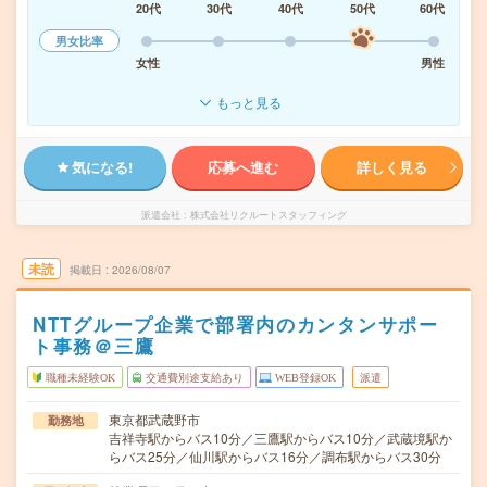
20代
30代
40代
50代
60代
男女比率
女性
男性
もっと見る
気になる!
応募へ進む
詳しく見る
派遣会社
株式会社リクルートスタッフィング
未読
掲載日
2026/08/07
NTTグループ企業で部署内のカンタンサポー
ト事務＠三鷹
職種未経験OK
交通費別途支給あり
WEB登録OK
派遣
東京都武蔵野市
勤務地
吉祥寺駅からバス10分／三鷹駅からバス10分／武蔵境駅か
らバス25分／仙川駅からバス16分／調布駅からバス30分