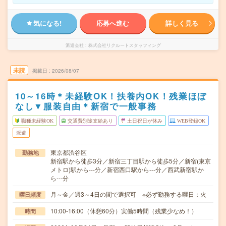
気になる!
応募へ進む
詳しく見る
派遣会社
株式会社リクルートスタッフィング
未読
掲載日
2026/08/07
10～16時＊未経験OK！扶養内OK！残業ほぼ
なし▼服装自由＊新宿で一般事務
職種未経験OK
交通費別途支給あり
土日祝日が休み
WEB登録OK
派遣
東京都渋谷区
勤務地
新宿駅から徒歩3分／新宿三丁目駅から徒歩5分／新宿(東京
メトロ)駅から---分／新宿西口駅から---分／西武新宿駅か
ら---分
月～金／週3～4日の間で選択可 ※必ず勤務する曜日：火
曜日頻度
10:00-16:00（休憩60分）実働5時間（残業少なめ！）
時間