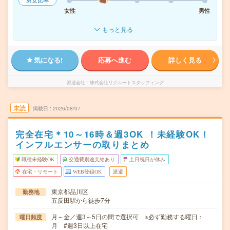
男女比率
女性
男性
もっと見る
気になる!
応募へ進む
詳しく見る
派遣会社
株式会社リクルートスタッフィング
未読
掲載日
2026/08/07
完全在宅＊10～16時＆週3OK ！未経験OK！
インフルエンサーの取りまとめ
職種未経験OK
交通費別途支給あり
土日祝日が休み
在宅・リモート
WEB登録OK
派遣
東京都品川区
勤務地
五反田駅から徒歩7分
月～金／週3～5日の間で選択可 ※必ず勤務する曜日：
曜日頻度
月 #週3日以上在宅