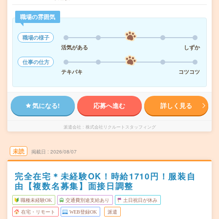
職場の雰囲気
職場の様子
活気がある
しずか
仕事の仕方
テキパキ
コツコツ
気になる!
応募へ進む
詳しく見る
派遣会社
株式会社リクルートスタッフィング
未読
掲載日
2026/08/07
完全在宅＊未経験OK！時給1710円！服装自
由【複数名募集】面接日調整
職種未経験OK
交通費別途支給あり
土日祝日が休み
在宅・リモート
WEB登録OK
派遣