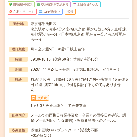
職種未経験OK
交通費別途支給あり
土日祝日が休み
在宅・リモート
WEB登録OK
派遣
東京都千代田区
勤務地
東京駅から徒歩3分／京橋(東京都)駅から徒歩5分／宝町(東
京都)駅から---分／日本橋(東京都)駅から---分／有楽町駅か
ら---分
月～金／週5日 #週3日以上在宅
曜日頻度
09:30-18:15（休憩60分）実働7時間45分
時間
2026年11月24日～長期 ※開始日相談OK ※11月～！
期間
時給1710円 月収例 29万円 時給1710円×実働7h45m×週5
時給
日×4週+残業15h ※月収例を保証するものではありませ
ん。
交通費
1ヶ月3万円を上限として実費支給
メールでの面接日程調整業務・企業との面接日程確認、調
仕事内容
整(メール対応、ひな形有)・転職希望者へのメール…
職種未経験OK / ブランクOK / 英語力不要
応募資格
■未経験OK！