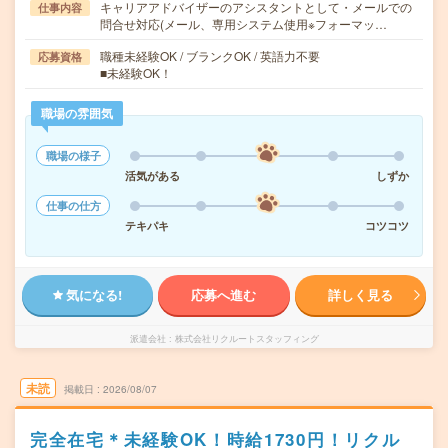
キャリアアドバイザーのアシスタントとして・メールでの
仕事内容
問合せ対応(メール、専用システム使用※フォーマッ…
職種未経験OK / ブランクOK / 英語力不要
応募資格
■未経験OK！
職場の雰囲気
職場の様子
活気がある
しずか
仕事の仕方
テキパキ
コツコツ
気になる!
応募へ進む
詳しく見る
派遣会社
株式会社リクルートスタッフィング
未読
掲載日
2026/08/07
完全在宅＊未経験OK！時給1730円！リクル