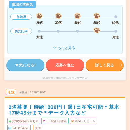
職場の雰囲気
年齢層
20代
30代
40代
50代
60代
男女比率
女性
男性
もっと見る
気になる!
応募へ進む
詳しく見る
派遣会社
株式会社スタッフサービス
未読
掲載日
2026/08/07
2名募集！時給1800円！週1日在宅可能＊基本
17時45分まで＊データ入力など
交通費別途支給あり
土日祝日が休み
在宅・リモート
WEB登録OK
派遣