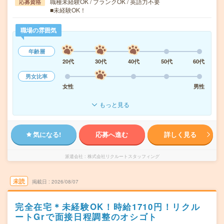
職種未経験OK / ブランクOK / 英語力不要
応募資格
■未経験OK！
職場の雰囲気
年齢層
20代
30代
40代
50代
60代
男女比率
女性
男性
もっと見る
気になる!
応募へ進む
詳しく見る
派遣会社
株式会社リクルートスタッフィング
未読
掲載日
2026/08/07
完全在宅＊未経験OK！時給1710円！リクル
ートGrで面接日程調整のオシゴト