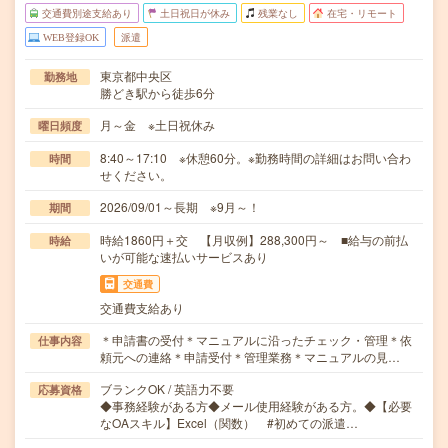
交通費別途支給あり
土日祝日が休み
残業なし
在宅・リモート
WEB登録OK
派遣
東京都中央区
勤務地
勝どき駅から徒歩6分
月～金 ※土日祝休み
曜日頻度
8:40～17:10 ※休憩60分。※勤務時間の詳細はお問い合わ
時間
せください。
2026/09/01～長期 ※9月～！
期間
時給1860円＋交 【月収例】288,300円～ ■給与の前払
時給
いが可能な速払いサービスあり
交通費
交通費支給あり
＊申請書の受付＊マニュアルに沿ったチェック・管理＊依
仕事内容
頼元への連絡＊申請受付＊管理業務＊マニュアルの見…
ブランクOK / 英語力不要
応募資格
◆事務経験がある方◆メール使用経験がある方。◆【必要
なOAスキル】Excel（関数） #初めての派遣…