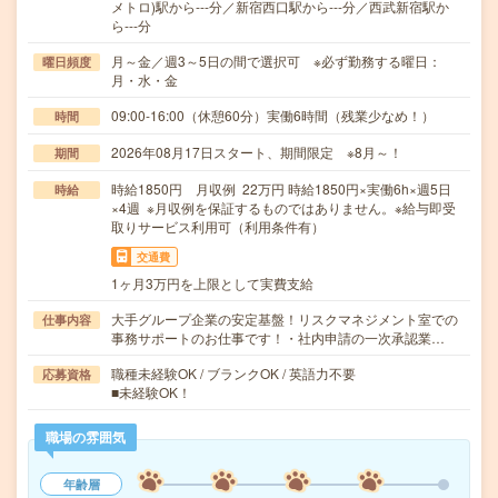
メトロ)駅から---分／新宿西口駅から---分／西武新宿駅か
ら---分
月～金／週3～5日の間で選択可 ※必ず勤務する曜日：
曜日頻度
月・水・金
09:00-16:00（休憩60分）実働6時間（残業少なめ！）
時間
2026年08月17日スタート、期間限定 ※8月～！
期間
時給1850円 月収例 22万円 時給1850円×実働6h×週5日
時給
×4週 ※月収例を保証するものではありません。※給与即受
取りサービス利用可（利用条件有）
交通費
1ヶ月3万円を上限として実費支給
大手グループ企業の安定基盤！リスクマネジメント室での
仕事内容
事務サポートのお仕事です！・社内申請の一次承認業…
職種未経験OK / ブランクOK / 英語力不要
応募資格
■未経験OK！
職場の雰囲気
年齢層