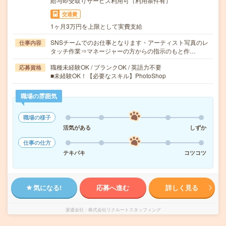
給与即受取りサービス利用可（利用条件有）
交通費
1ヶ月3万円を上限として実費支給
SNSチームでのお仕事となります・アーティスト写真のレ
仕事内容
タッチ作業⇒マネージャーの方からの指示のもと作…
職種未経験OK / ブランクOK / 英語力不要
応募資格
■未経験OK！【必要なスキル】PhotoShop
職場の雰囲気
職場の様子
活気がある
しずか
仕事の仕方
テキパキ
コツコツ
気になる!
応募へ進む
詳しく見る
派遣会社
株式会社リクルートスタッフィング