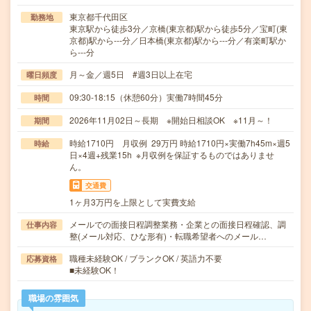
東京都千代田区
勤務地
東京駅から徒歩3分／京橋(東京都)駅から徒歩5分／宝町(東
京都)駅から---分／日本橋(東京都)駅から---分／有楽町駅か
ら---分
月～金／週5日 #週3日以上在宅
曜日頻度
09:30-18:15（休憩60分）実働7時間45分
時間
2026年11月02日～長期 ※開始日相談OK ※11月～！
期間
時給1710円 月収例 29万円 時給1710円×実働7h45m×週5
時給
日×4週+残業15h ※月収例を保証するものではありませ
ん。
交通費
1ヶ月3万円を上限として実費支給
メールでの面接日程調整業務・企業との面接日程確認、調
仕事内容
整(メール対応、ひな形有)・転職希望者へのメール…
職種未経験OK / ブランクOK / 英語力不要
応募資格
■未経験OK！
職場の雰囲気