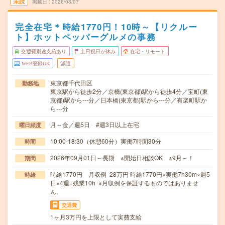
未読
掲載日
2026/08/07
完全在宅＊時給1770円！10時～【リクルー
ト】ホットペッパーグルメの事務
交通費別途支給あり
土日祝日が休み
在宅・リモート
WEB登録OK
派遣
東京都千代田区
勤務地
東京駅から徒歩2分／京橋(東京都)駅から徒歩4分／宝町(東
京都)駅から---分／日本橋(東京都)駅から---分／有楽町駅か
ら---分
月～金／週5日 #週3日以上在宅
曜日頻度
10:00-18:30（休憩60分）実働7時間30分
時間
2026年09月01日～長期 ※開始日相談OK ※9月～！
期間
時給1770円 月収例 28万円 時給1770円×実働7h30m×週5
時給
日×4週+残業10h ※月収例を保証するものではありませ
ん。
交通費
1ヶ月3万円を上限として実費支給