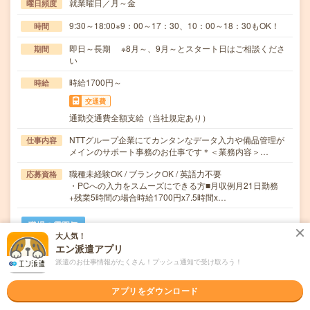
就業曜日／月～金
曜日頻度
9:30～18:00※9：00～17：30、10：00～18：30もOK！
時間
即日～長期 ※8月～、9月～とスタート日はご相談くださ
期間
い
時給1700円～
時給
交通費
通勤交通費全額支給（当社規定あり）
NTTグループ企業にてカンタンなデータ入力や備品管理が
仕事内容
メインのサポート事務のお仕事です＊＜業務内容＞…
職種未経験OK / ブランクOK / 英語力不要
応募資格
・PCへの入力をスムーズにできる方■月収例月21日勤務
+残業5時間の場合時給1700円x7.5時間x…
職場の雰囲気
大人気！
エン派遣アプリ
年齢層
派遣のお仕事情報がたくさん！プッシュ通知で受け取ろう！
20代
30代
40代
50代
60代
男女比率
アプリをダウンロード
女性
男性