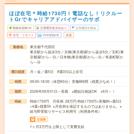
ほぼ在宅＊時給1730円！電話なし！リクルー
トGrでキャリアアドバイザーのサポ
職種未経験OK
交通費別途支給あり
土日祝日が休み
在宅・リモート
WEB登録OK
派遣
東京都千代田区
勤務地
東京駅から徒歩3分／京橋(東京都)駅から徒歩5分／宝町(東
京都)駅から---分／日本橋(東京都)駅から---分／有楽町駅か
ら---分
月～金／週5日 #週3日以上在宅
曜日頻度
09:00-18:00（休憩60分）実働8時間（残業少なめ！）
時間
2026年09月01日～長期 ※開始日相談OK ※9月～！
期間
時給1730円 月収例 28万円 時給1730円×実働8h×週5日
時給
×4週+残業5h ※月収例を保証するものではありません。※
給与即受取りサービス利用可（利用条件有）
交通費
1ヶ月3万円を上限として実費支給