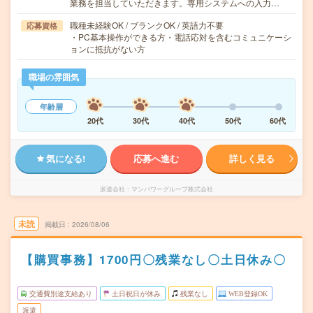
業務を担当していただきます。専用システムへの入力…
職種未経験OK / ブランクOK / 英語力不要
応募資格
・PC基本操作ができる方・電話応対を含むコミュニケーシ
ョンに抵抗がない方
職場の雰囲気
年齢層
20代
30代
40代
50代
60代
気になる!
応募へ進む
詳しく見る
派遣会社
マンパワーグループ株式会社
未読
掲載日
2026/08/06
【購買事務】1700円〇残業なし〇土日休み〇
交通費別途支給あり
土日祝日が休み
残業なし
WEB登録OK
派遣