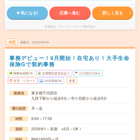
気になる!
応募へ進む
詳しく見る
派遣会社
マンパワーグループ株式会社
未読
掲載日
2026/08/06
事務デビュー！9月開始！在宅あり！大手生命
保険Gで契約事務
職種未経験OK
交通費別途支給あり
土日祝日が休み
在宅・リモート
WEB登録OK
派遣
東京都千代田区
勤務地
九段下駅から徒歩5分／市ケ谷駅から徒歩5分
月～金
曜日頻度
9:00～17:00
時間
2026/9/1～長期 ※9月～OK！
期間
時給1850円＋交
時給