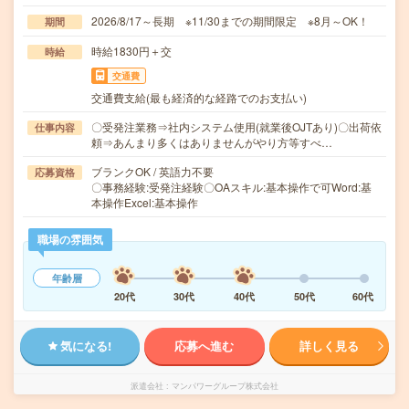
2026/8/17～長期 ※11/30までの期間限定 ※8月～OK！
期間
時給1830円＋交
時給
交通費
交通費支給(最も経済的な経路でのお支払い)
〇受発注業務⇒社内システム使用(就業後OJTあり)〇出荷依
仕事内容
頼⇒あんまり多くはありませんがやり方等すべ…
ブランクOK / 英語力不要
応募資格
〇事務経験:受発注経験〇OAスキル:基本操作で可Word:基
本操作Excel:基本操作
職場の雰囲気
年齢層
20代
30代
40代
50代
60代
気になる!
応募へ進む
詳しく見る
派遣会社
マンパワーグループ株式会社