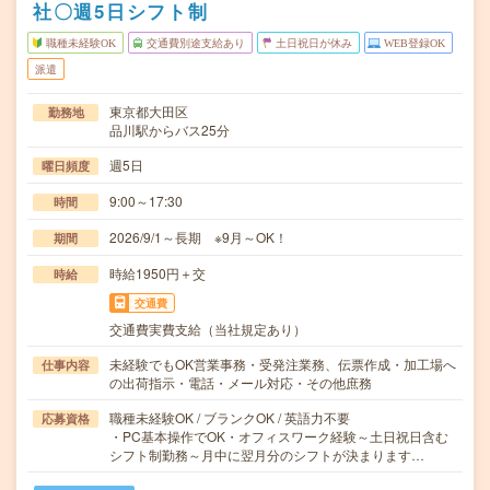
社〇週5日シフト制
職種未経験OK
交通費別途支給あり
土日祝日が休み
WEB登録OK
派遣
東京都大田区
勤務地
品川駅からバス25分
週5日
曜日頻度
9:00～17:30
時間
2026/9/1～長期 ※9月～OK！
期間
時給1950円＋交
時給
交通費
交通費実費支給（当社規定あり）
未経験でもOK営業事務・受発注業務、伝票作成・加工場へ
仕事内容
の出荷指示・電話・メール対応・その他庶務
職種未経験OK / ブランクOK / 英語力不要
応募資格
・PC基本操作でOK・オフィスワーク経験～土日祝日含む
シフト制勤務～月中に翌月分のシフトが決まります…