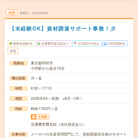
未読
掲載日
2026/08/06
【未経験OK】資材調達サポート事務！彡
職種未経験OK
交通費別途支給あり
土日祝日が休み
WEB登録OK
派遣
東京都羽村市
勤務地
小作駅から徒歩15分
月～金
曜日頻度
8:30～17:10
時間
2026/8/24～長期 ※8月～OK！
期間
時給1700円＋交
時給
交通費
交通費実費支給（当社規定あり）
メーカーの生産管理部門にて、資材調達担当者のサポート
仕事内容