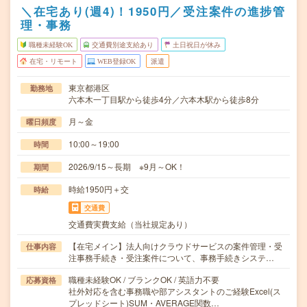
＼在宅あり(週4)！1950円／受注案件の進捗管
理・事務
職種未経験OK
交通費別途支給あり
土日祝日が休み
在宅・リモート
WEB登録OK
派遣
東京都港区
勤務地
六本木一丁目駅から徒歩4分／六本木駅から徒歩8分
月～金
曜日頻度
10:00～19:00
時間
2026/9/15～長期 ※9月～OK！
期間
時給1950円＋交
時給
交通費
交通費実費支給（当社規定あり）
【在宅メイン】法人向けクラウドサービスの案件管理・受
仕事内容
注事務手続き・受注案件について、事務手続きシステ…
職種未経験OK / ブランクOK / 英語力不要
応募資格
社外対応を含む事務職や部アシスタントのご経験Excel(ス
プレッドシート)SUM・AVERAGE関数…