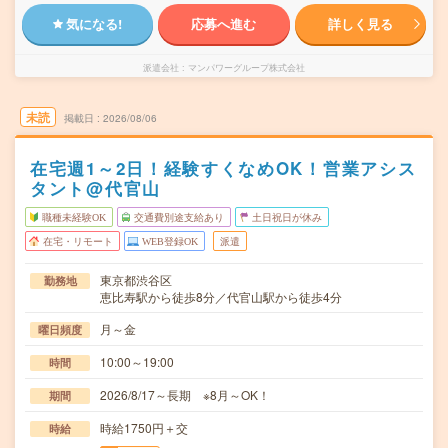
気になる!
応募へ進む
詳しく見る
派遣会社
マンパワーグループ株式会社
未読
掲載日
2026/08/06
在宅週1～2日！経験すくなめOK！営業アシス
タント@代官山
職種未経験OK
交通費別途支給あり
土日祝日が休み
在宅・リモート
WEB登録OK
派遣
東京都渋谷区
勤務地
恵比寿駅から徒歩8分／代官山駅から徒歩4分
月～金
曜日頻度
10:00～19:00
時間
2026/8/17～長期 ※8月～OK！
期間
時給1750円＋交
時給