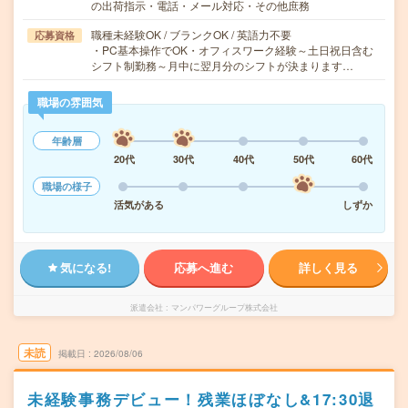
の出荷指示・電話・メール対応・その他庶務
職種未経験OK / ブランクOK / 英語力不要
応募資格
・PC基本操作でOK・オフィスワーク経験～土日祝日含む
シフト制勤務～月中に翌月分のシフトが決まります…
職場の雰囲気
年齢層
20代
30代
40代
50代
60代
職場の様子
活気がある
しずか
気になる!
応募へ進む
詳しく見る
派遣会社
マンパワーグループ株式会社
未読
掲載日
2026/08/06
未経験事務デビュー！残業ほぼなし&17:30退