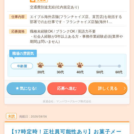
交通費別途支給(社内規定あり)
エイブル海外店舗(フランチャイズ店、直営店)を統括する
仕事内容
部署でのお仕事です・フランチャイズ店舗(海外1…
職種未経験OK / ブランクOK / 英語力不要
応募資格
・社会人経験が3年以上ある方・事務作業経験必須(業界や
期間は問いません)
職場の雰囲気
年齢層
20代
30代
40代
50代
60代
気になる!
応募へ進む
詳しく見る
派遣会社
マンパワーグループ株式会社
未読
掲載日
2026/08/06
【17時定時！正社員可能性あり】お菓子メー