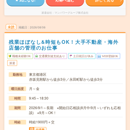
派遣会社
マンパワーグループ株式会社
未読
掲載日
2026/08/06
残業ほぼなし&時短もOK！大手不動産・海外
店舗の管理のお仕事
職種未経験OK
交通費別途支給あり
土日祝日が休み
WEB登録OK
派遣
東京都港区
勤務地
赤坂見附駅から徒歩3分／永田町駅から徒歩3分
月～金
曜日頻度
9:45～18:30
時間
2026/9/1～長期 ※開始日応相談(8月中/9月～いずれも応相
期間
談) ※9月～OK！
時給1900円＋交
時給
交通費