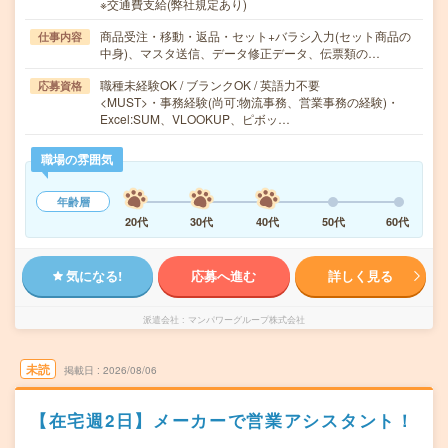
※交通費支給(弊社規定あり)
商品受注・移動・返品・セット+バラシ入力(セット商品の
仕事内容
中身)、マスタ送信、データ修正データ、伝票類の…
職種未経験OK / ブランクOK / 英語力不要
応募資格
<MUST>・事務経験(尚可:物流事務、営業事務の経験)・
Excel:SUM、VLOOKUP、ピボッ…
職場の雰囲気
年齢層
20代
30代
40代
50代
60代
気になる!
応募へ進む
詳しく見る
派遣会社
マンパワーグループ株式会社
未読
掲載日
2026/08/06
【在宅週2日】メーカーで営業アシスタント！