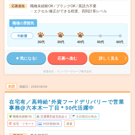
職種未経験OK / ブランクOK / 英語力不要
応募資格
・エクセル:修正ができる程度、四則計算レベル
職場の雰囲気
年齢層
20代
30代
40代
50代
60代
気になる!
応募へ進む
詳しく見る
派遣会社
マンパワーグループ株式会社
未読
掲載日
2026/08/06
在宅有／高時給*外資フードデリバリーで営業
事務@六本木一丁目＊50代活躍中
職種未経験OK
交通費別途支給あり
土日祝日が休み
在宅・リモート
WEB登録OK
派遣