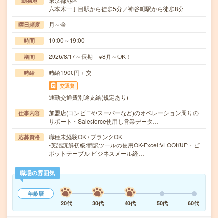
東京都港区
勤務地
六本木一丁目駅から徒歩5分／神谷町駅から徒歩8分
月～金
曜日頻度
10:00～19:00
時間
2026/8/17～長期 ※8月～OK！
期間
時給1900円＋交
時給
交通費
通勤交通費別途支給(規定あり)
加盟店(コンビニやスーパーなど)のオペレーション周りの
仕事内容
サポート・Salesforce使用し営業データ…
職種未経験OK / ブランクOK
応募資格
-英語読解初級:翻訳ツールの使用OK-Excel:VLOOKUP・ピ
ポットテーブル-ビジネスメール経…
職場の雰囲気
年齢層
20代
30代
40代
50代
60代