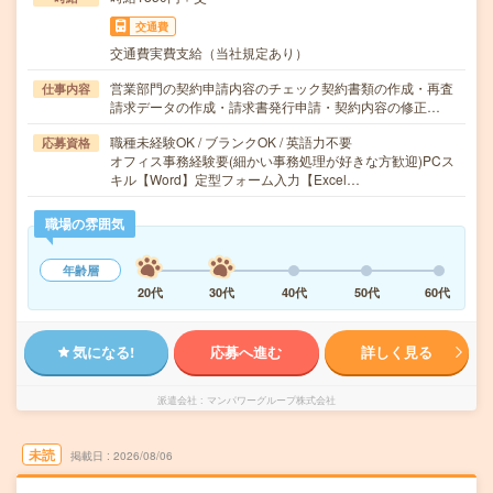
交通費
交通費実費支給（当社規定あり）
営業部門の契約申請内容のチェック契約書類の作成・再査
仕事内容
請求データの作成・請求書発行申請・契約内容の修正…
職種未経験OK / ブランクOK / 英語力不要
応募資格
オフィス事務経験要(細かい事務処理が好きな方歓迎)PCス
キル【Word】定型フォーム入力【Excel…
職場の雰囲気
年齢層
20代
30代
40代
50代
60代
気になる!
応募へ進む
詳しく見る
派遣会社
マンパワーグループ株式会社
未読
掲載日
2026/08/06