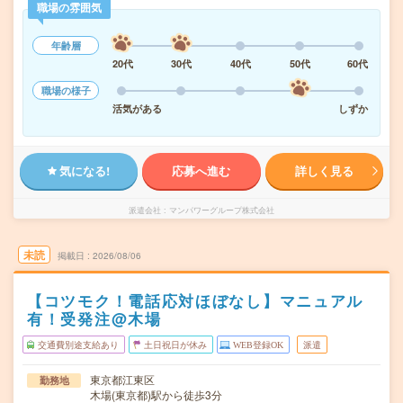
職場の雰囲気
年齢層
20代
30代
40代
50代
60代
職場の様子
活気がある
しずか
気になる!
応募へ進む
詳しく見る
派遣会社
マンパワーグループ株式会社
未読
掲載日
2026/08/06
【コツモク！電話応対ほぼなし】マニュアル
有！受発注@木場
交通費別途支給あり
土日祝日が休み
WEB登録OK
派遣
東京都江東区
勤務地
木場(東京都)駅から徒歩3分