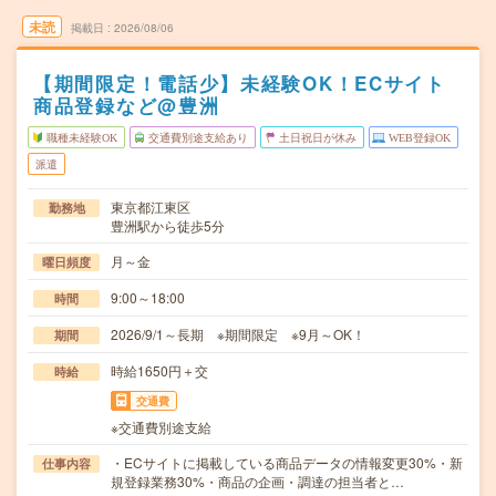
未読
掲載日
2026/08/06
【期間限定！電話少】未経験OK！ECサイト
商品登録など@豊洲
職種未経験OK
交通費別途支給あり
土日祝日が休み
WEB登録OK
派遣
東京都江東区
勤務地
豊洲駅から徒歩5分
月～金
曜日頻度
9:00～18:00
時間
2026/9/1～長期 ※期間限定 ※9月～OK！
期間
時給1650円＋交
時給
交通費
※交通費別途支給
・ECサイトに掲載している商品データの情報変更30%・新
仕事内容
規登録業務30%・商品の企画・調達の担当者と…