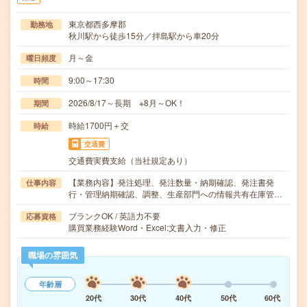
東京都西多摩郡
勤務地
秋川駅から徒歩15分／拝島駅から車20分
月～金
曜日頻度
9:00～17:30
時間
2026/8/17～長期 ※8月～OK！
期間
時給1700円＋交
時給
交通費
交通費実費支給（当社規定あり）
【業務内容】発注処理、発注数量・納期確認、発注書発
仕事内容
行・管理納期確認、調整、生産部門への情報共有在庫管…
ブランクOK / 英語力不要
応募資格
購買業務経験Word・Excel:文書入力・修正
職場の雰囲気
年齢層
20代
30代
40代
50代
60代