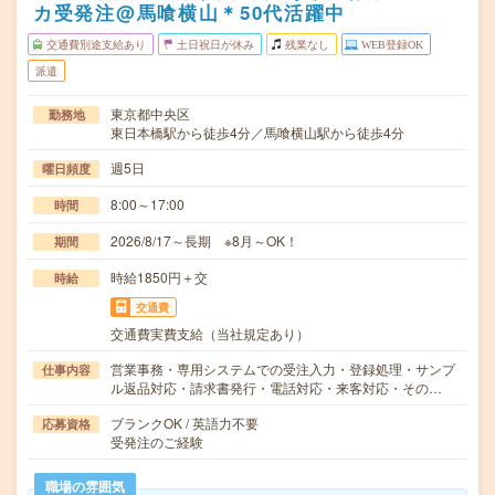
カ受発注@馬喰横山＊50代活躍中
交通費別途支給あり
土日祝日が休み
残業なし
WEB登録OK
派遣
東京都中央区
勤務地
東日本橋駅から徒歩4分／馬喰横山駅から徒歩4分
週5日
曜日頻度
8:00～17:00
時間
2026/8/17～長期 ※8月～OK！
期間
時給1850円＋交
時給
交通費
交通費実費支給（当社規定あり）
営業事務・専用システムでの受注入力・登録処理・サンプ
仕事内容
ル返品対応・請求書発行・電話対応・来客対応・その…
ブランクOK / 英語力不要
応募資格
受発注のご経験
職場の雰囲気