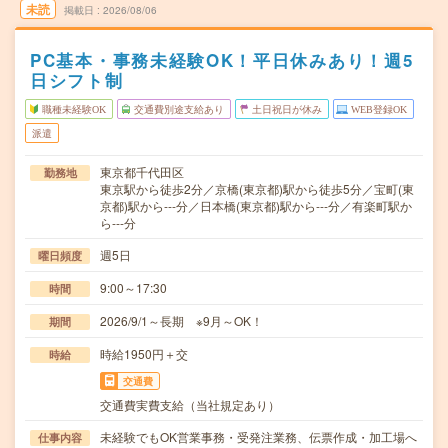
未読
掲載日
2026/08/06
PC基本・事務未経験OK！平日休みあり！週5
日シフト制
職種未経験OK
交通費別途支給あり
土日祝日が休み
WEB登録OK
派遣
東京都千代田区
勤務地
東京駅から徒歩2分／京橋(東京都)駅から徒歩5分／宝町(東
京都)駅から---分／日本橋(東京都)駅から---分／有楽町駅か
ら---分
週5日
曜日頻度
9:00～17:30
時間
2026/9/1～長期 ※9月～OK！
期間
時給1950円＋交
時給
交通費
交通費実費支給（当社規定あり）
未経験でもOK営業事務・受発注業務、伝票作成・加工場へ
仕事内容