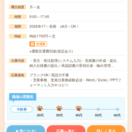
月～金
曜日頻度
9:00～17:45
時間
2026/8/17～長期 ※8月～OK！
期間
時給1700円＋交
時給
交通費
※通勤交通費別途(規定あり)
・受注・発注処理(システム入力)・見積書の作成・提出、
仕事内容
納入仕様書の提出／承認請書の受領伝達・輸出管理…
ブランクOK / 英語力不要
応募資格
・営業事務、受発注業務経験必須・Word／Excel／PPT:フ
ォーマット入力やコピペ
職場の雰囲気
年齢層
20代
30代
40代
50代
60代
気になる!
応募へ進む
詳しく見る