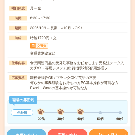
月～金
曜日頻度
8:30～17:30
時間
2026/10/1～長期 ※10月～OK！
期間
時給1720円＋交
時給
交通費
交通費別途支給
食品関連商品の受発注事務をお任せします受発注データ入
仕事内容
力(FAX・専用システム)出荷指示対応伝票処理フ…
職種未経験OK / ブランクOK / 英語力不要
応募資格
何らかの事務経験をお持ちの方PC基本操作が可能な方
Excel・Wordの基本操作が可能な方
職場の雰囲気
年齢層
20代
30代
40代
50代
60代
気になる!
応募へ進む
詳しく見る