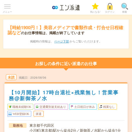
メニュー
気になる!
ログイン
検索
【時給1900円！】美容メディアで書類作成・打合せ日程確
認など
のお仕事情報は、掲載が終了しています
掲載時の情報は、
ページ下部
からご覧いただけます。
お探しの条件に近い派遣のお仕事
未読
掲載日
2026/08/06
【10月開始】17時台退社×残業無し！営業事
務@新御茶ノ水
職種未経験OK
交通費別途支給あり
土日祝日が休み
残業なし
WEB登録OK
派遣
東京都千代田区
勤務地
小川町(東京都)駅から徒歩2分／新御茶ノ水駅から徒歩1分