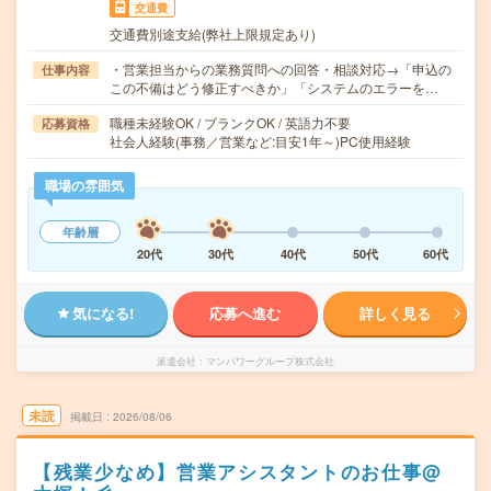
交通費
交通費別途支給(弊社上限規定あり)
・営業担当からの業務質問への回答・相談対応→「申込の
仕事内容
この不備はどう修正すべきか」「システムのエラーを…
職種未経験OK / ブランクOK / 英語力不要
応募資格
社会人経験(事務／営業など:目安1年～)PC使用経験
職場の雰囲気
年齢層
20代
30代
40代
50代
60代
気になる!
応募へ進む
詳しく見る
派遣会社
マンパワーグループ株式会社
未読
掲載日
2026/08/06
【残業少なめ】営業アシスタントのお仕事@