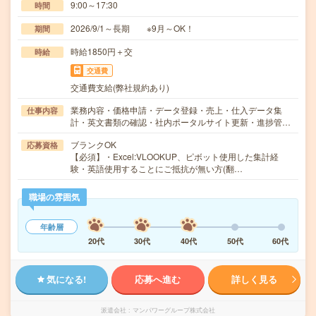
9:00～17:30
時間
2026/9/1～長期 ※9月～OK！
期間
時給1850円＋交
時給
交通費
交通費支給(弊社規約あり)
業務内容・価格申請・データ登録・売上・仕入データ集
仕事内容
計・英文書類の確認・社内ポータルサイト更新・進捗管…
ブランクOK
応募資格
【必須】・Excel:VLOOKUP、ピボット使用した集計経
験・英語使用することにご抵抗が無い方(翻…
職場の雰囲気
年齢層
20代
30代
40代
50代
60代
気になる!
応募へ進む
詳しく見る
派遣会社
マンパワーグループ株式会社