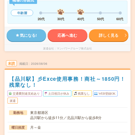
職場の雰囲気
年齢層
20代
30代
40代
50代
60代
気になる!
応募へ進む
詳しく見る
派遣会社
マンパワーグループ株式会社
未読
掲載日
2026/08/06
【品川駅】彡Exce使用事務！商社～1850円！
残業なし！
交通費別途支給あり
土日祝日が休み
残業なし
WEB登録OK
派遣
東京都港区
勤務地
品川駅から徒歩11分／北品川駅から徒歩8分
月～金
曜日頻度