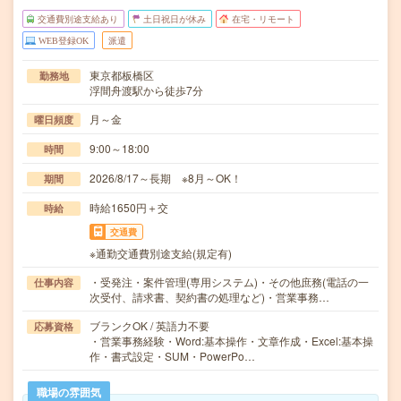
交通費別途支給あり
土日祝日が休み
在宅・リモート
WEB登録OK
派遣
東京都板橋区
勤務地
浮間舟渡駅から徒歩7分
月～金
曜日頻度
9:00～18:00
時間
2026/8/17～長期 ※8月～OK！
期間
時給1650円＋交
時給
交通費
※通勤交通費別途支給(規定有)
・受発注・案件管理(専用システム)・その他庶務(電話の一
仕事内容
次受付、請求書、契約書の処理など)・営業事務…
ブランクOK / 英語力不要
応募資格
・営業事務経験・Word:基本操作・文章作成・Excel:基本操
作・書式設定・SUM・PowerPo…
職場の雰囲気