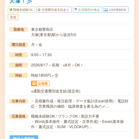
大塚！彡
職種未経験OK
交通費別途支給あり
土日祝日が休み
WEB登録OK
派遣
東京都豊島区
勤務地
大塚(東京都)駅から徒歩5分
月～金
曜日頻度
9:00～17:30
時間
2026/8/17～長期 ※8月～OK！
期間
時給1800円＋交
時給
交通費
※通勤交通費別途支給(規定有)
・見積書作成・発注処理・データ集計(Excel使用)・電話対
仕事内容
応・営業職員の補助・臨床検査を募る為のメ…
職種未経験OK / ブランクOK / 英語力不要
応募資格
・Word(基本操作・書式設定・文章作成)・Excel(基本操
作・書式設定・SUM・VLOOKUP)…