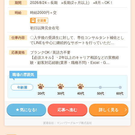
2026/8/24～長期 ※長期(2ヶ月以上) ※8月～OK！
期間
時給2000円＋交
時給
交通費
初日以降完全在宅
〇入学後の受講生に対して、専任コンサルタント補佐とし
仕事内容
てLINEを中心に継続的なサポートを行っていただ…
ブランクOK / 英語力不要
応募資格
【必須スキル】・2年以上のキャリア相談などの実務経
験・顧客対応経験(業界・職種不問)・Excel・G…
職場の雰囲気
年齢層
20代
30代
40代
50代
60代
気になる!
応募へ進む
詳しく見る
派遣会社
マンパワーグループ株式会社