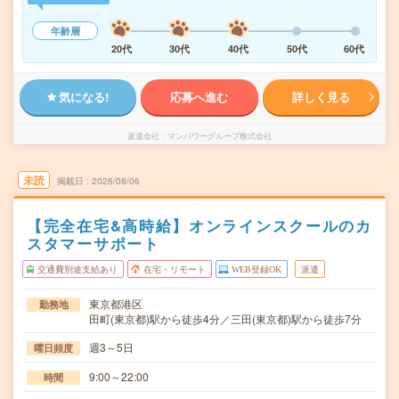
年齢層
20代
30代
40代
50代
60代
気になる!
応募へ進む
詳しく見る
派遣会社
マンパワーグループ株式会社
未読
掲載日
2026/08/06
【完全在宅&高時給】オンラインスクールのカ
スタマーサポート
交通費別途支給あり
在宅・リモート
WEB登録OK
派遣
東京都港区
勤務地
田町(東京都)駅から徒歩4分／三田(東京都)駅から徒歩7分
週3～5日
曜日頻度
9:00～22:00
時間