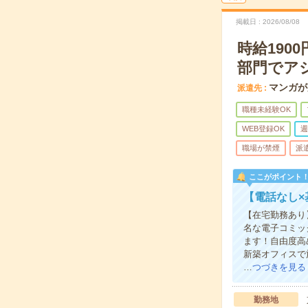
掲載日
2026/08/08
時給19
部門でア
マンガが
派遣先
職種未経験OK
WEB登録OK
週
職場が禁煙
派
ここがポイント
【電話なし
【在宅勤務あり
名な電子コミッ
ます！自由度高
新築オフィスで
…
つづきを見る
勤務地