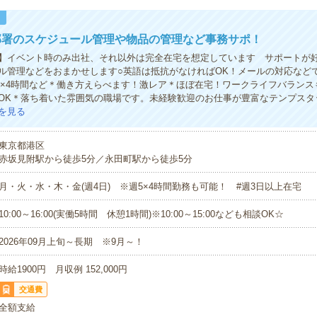
！
部署のスケジュール管理や物品の管理など事務サポ！
】イベント時のみ出社、それ以外は完全在宅を想定しています サポートが
ル管理などをおまかせします○英語は抵抗がなければOK！メールの対応など
週5×4時間など＊働き方えらべます！激レア＊ほぼ在宅！ワークライフバラン
OK＊落ち着いた雰囲気の職場です。未経験歓迎のお仕事が豊富なテンプスタ
を見る
東京都港区
赤坂見附駅から徒歩5分／永田町駅から徒歩5分
月・火・水・木・金(週4日) ※週5×4時間勤務も可能！ #週3日以上在宅
10:00～16:00(実働5時間 休憩1時間)※10:00～15:00なども相談OK☆
2026年09月上旬～長期 ※9月～！
時給1900円 月収例 152,000円
交通費
全額支給