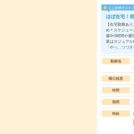
ここがポイント
ほぼ在宅！
【在宅勤務あり
め＊スケジュー
週4×5時間や
装はカジュアル
「やっ…
つづき
勤務地
曜日頻度
時間
期間
時給