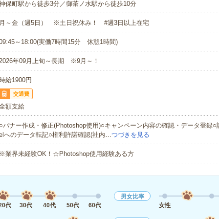
神保町駅から徒歩3分／御茶ノ水駅から徒歩10分
月～金（週5日） ※土日祝休み！ #週3日以上在宅
09:45～18:00(実働7時間15分 休憩1時間)
2026年09月上旬～長期 ※9月～！
時給1900円
交通費
全額支給
○バナー作成・修正(Photoshop使用)○キャンペーン内容の確認・データ登録○
elへのデータ転記○権利許諾確認(社内…
つづきを見る
※業界未経験OK！☆Photoshop使用経験ある方
男女比率
20代
30代
40代
50代
60代
女性