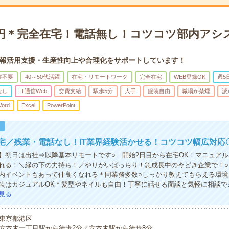
00円＊完全在宅！電話無し！コツコツ部内アシ
報活用支援・生産性向上や合理化をサポートしています！
書不要
40～50代活躍
在宅・リモートワーク
完全在宅
WEB登録OK
週5
なし
IT通信Web
交費支給
駅歩5分
大手
服装自由
職場が禁煙
派
ord
Excel
PowerPoint
！
宅／残業・電話なし！IT業界経験活かせる！コツコツ幅広対応
】初日は出社⇒以降基本リモートです○ 開始2日目から在宅OK！マニュア
れる！＼縁の下の力持ち！／やりがいばっちり！急成長中の今どき企業で！○
内イベントもあって仲良くなれる＊同業務多数○しっかり教えてもらえる環境
装はカジュアルOK＊髪型やネイルも自由！丁寧に話せる面談と気軽に相談で
見る
東京都港区
六本木一丁目駅から徒歩2分／六本木駅から徒歩8分