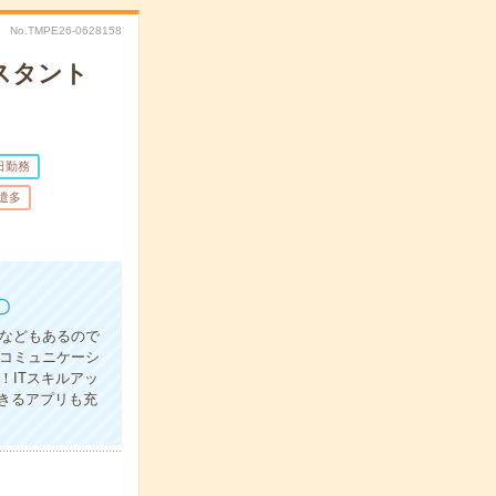
No.TMPE26-0628158
スタント
日勤務
遣多
〇
ルなどもあるので
コミュニケーシ
！ITスキルアッ
きるアプリも充