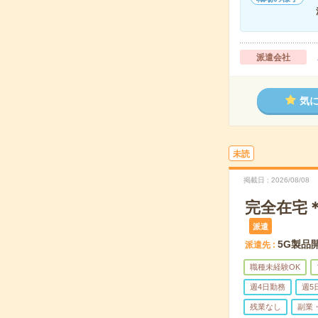
派遣会社
気
未読
掲載日
2026/08/08
完全在宅＊
派遣
5G製品
派遣先
職種未経験OK
週4日勤務
週5
残業なし
副業