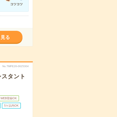
コツコツ
く見る
No.TMPE26-0625304
アシスタント
WEB登録OK
5ｈ以内OK