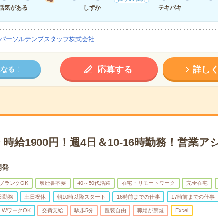
活気がある
しずか
テキパキ
パーソルテンプスタッフ株式会社
応募する
詳し
になる！
時給1900円！週4日＆10-16時勤務！営業
開発
ブランクOK
履歴書不要
40～50代活躍
在宅・リモートワーク
完全在宅
日勤務
土日祝休
朝10時以降スタート
16時前までの仕事
17時前までの仕事
・WワークOK
交費支給
駅歩5分
服装自由
職場が禁煙
Excel