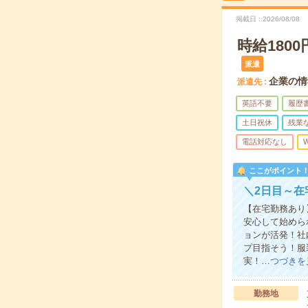
掲載日
2026/08/08
時給18
派遣
企業の情
派遣先
英語不要
履歴
土日祝休
残業
電話対応なし
W
ここがポイント
＼2日目～在
【在宅勤務あり
安心して始めら
ョンが活発！社
プ目指そう！服
実！…
つづきを
勤務地