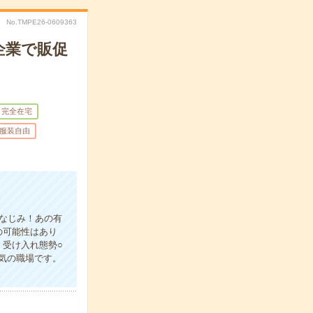
No.TMPE26-0609363
企業で販促
完全在宅
服装自由
おなじみ！あの有
の可能性はあり
受け入れ態勢○
気の職場です。