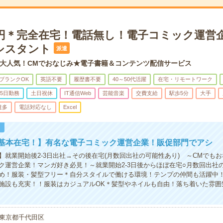
00円＊完全在宅！電話無し！電子コミック運営
シスタント
派遣
大人気！CMでおなじみ★電子書籍＆コンテンツ配信サービス
ブランクOK
英語不要
履歴書不要
40～50代活躍
在宅・リモートワーク
5日勤務
土日祝休
IT通信Web
芸能音楽
交費支給
駅歩5分
大手
遣多
電話対応なし
Excel
！
×基本在宅！】有名な電子コミック運営企業！販促部門でアシ
】就業開始後2-3日出社→その後在宅(月数回出社の可能性あり) ～CMでも
ク運営企業！マンガ好き必見！～就業開始2-3日後からほぼ在宅○月数回出社
め！服装・髪型フリー＊自分スタイルで働ける環境！テンプの仲間も活躍中！
施設も充実！！服装はカジュアルOK＊髪型やネイルも自由！落ち着いた雰囲
東京都千代田区