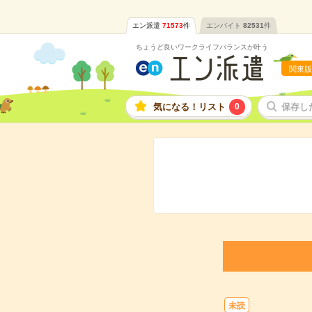
エン派遣
71573
件
エンバイト
82531
件
ちょうど良いワークライフバランスが叶う
関東版
気になる！リスト
0
保存し
未読