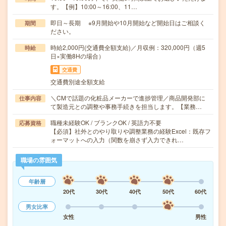
す。【例】10:00～16:00、11…
即日～長期 ※9月開始や10月開始など開始日はご相談く
期間
ださい。
時給2,000円(交通費全額支給)／月収例：320,000円（週5
時給
日×実働8Hの場合）
交通費
交通費別途全額支給
＼CMで話題の化粧品メーカーで進捗管理／商品開発部に
仕事内容
て製造元との調整や事務手続きを担当します。【業務…
職種未経験OK / ブランクOK / 英語力不要
応募資格
【必須】社外とのやり取りや調整業務の経験Excel：既存フ
ォーマットへの入力（関数を崩さず入力できれ…
職場の雰囲気
年齢層
20代
30代
40代
50代
60代
男女比率
女性
男性