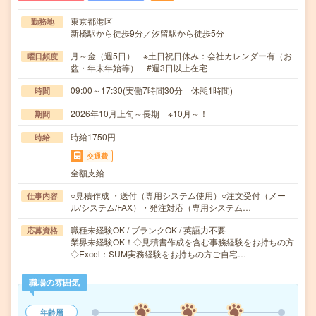
東京都港区
勤務地
新橋駅から徒歩9分／汐留駅から徒歩5分
月～金（週5日） ※土日祝日休み：会社カレンダー有（お
曜日頻度
盆・年末年始等） #週3日以上在宅
09:00～17:30(実働7時間30分 休憩1時間)
時間
2026年10月上旬～長期 ※10月～！
期間
時給1750円
時給
交通費
全額支給
○見積作成 ・送付（専用システム使用）○注文受付（メー
仕事内容
ル/システム/FAX）・発注対応（専用システム…
職種未経験OK / ブランクOK / 英語力不要
応募資格
業界未経験OK！◇見積書作成を含む事務経験をお持ちの方
◇Excel：SUM実務経験をお持ちの方ご自宅…
職場の雰囲気
年齢層