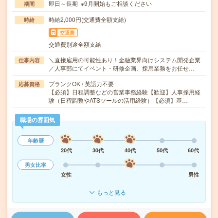
即日～長期 ※9月開始もご相談ください
期間
時給2,000円(交通費全額支給)
時給
交通費
交通費別途全額支給
＼直接雇用の可能性あり！金融業界向けシステム開発企業
仕事内容
／人事部にてイベント・研修企画、採用業務をお任せ…
ブランクOK / 英語力不要
応募資格
【必須】日程調整などの営業事務経験【歓迎】人事採用経
験（日程調整やATSツールの活用経験）【必須】基…
職場の雰囲気
年齢層
20代
30代
40代
50代
60代
男女比率
女性
男性
もっと見る