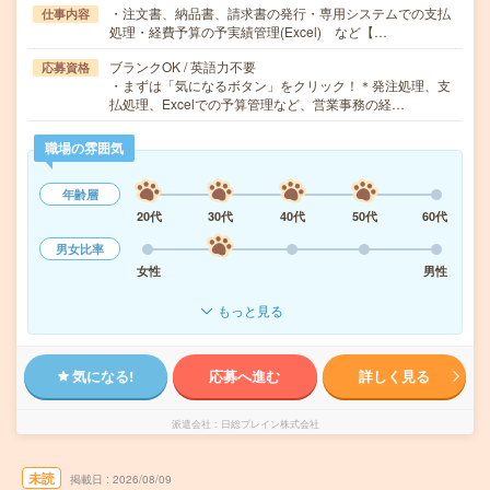
・注文書、納品書、請求書の発行・専用システムでの支払
仕事内容
処理・経費予算の予実績管理(Excel) など【…
ブランクOK / 英語力不要
応募資格
・まずは「気になるボタン」をクリック！＊発注処理、支
払処理、Excelでの予算管理など、営業事務の経…
職場の雰囲気
年齢層
20代
30代
40代
50代
60代
男女比率
女性
男性
もっと見る
気になる!
応募へ進む
詳しく見る
派遣会社
日総ブレイン株式会社
未読
掲載日
2026/08/09