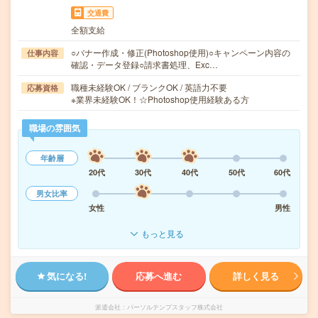
交通費
全額支給
○バナー作成・修正(Photoshop使用)○キャンペーン内容の
仕事内容
確認・データ登録○請求書処理、Exc…
職種未経験OK / ブランクOK / 英語力不要
応募資格
※業界未経験OK！☆Photoshop使用経験ある方
職場の雰囲気
年齢層
20代
30代
40代
50代
60代
男女比率
女性
男性
もっと見る
気になる!
応募へ進む
詳しく見る
派遣会社
パーソルテンプスタッフ株式会社