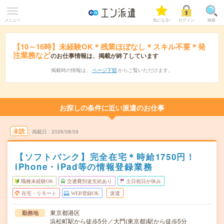
メニュー
気になる!
ログイン
検索
【10～16時】未経験OK＊残業ほぼなし＊スキル不要＊発
注業務など
のお仕事情報は、掲載が終了しています
掲載時の情報は、
ページ下部
からご覧いただけます。
お探しの条件に近い派遣のお仕事
未読
掲載日
2026/08/09
【ソフトバンク】完全在宅＊時給1750円！
iPhone・iPad等の情報登録業務
職種未経験OK
交通費別途支給あり
土日祝日が休み
在宅・リモート
WEB登録OK
派遣
東京都港区
勤務地
浜松町駅から徒歩5分／大門(東京都)駅から徒歩5分