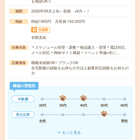
も相談OK☆
2026年09月上旬～長期 ※9月～！
期間
時給1900円 月収例 152,000円
時給
交通費
全額支給
＊スケジュール管理・調整＊物品購入・管理＊電話対応、
仕事内容
メール対応＊Webサイト構築＊イベント準備※年に…
職種未経験OK / ブランクOK
応募資格
在宅勤務の経験をお持ちの方法人顧客対応経験をお持ちの
方
職場の雰囲気
年齢層
20代
30代
40代
50代
60代
男女比率
女性
男性
もっと見る