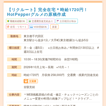
【リクルート】完全在宅＊時給1720円！
HotPepperグルメの原稿作成
職種未経験OK
交通費別途支給あり
土日祝日が休み
在宅・リモート
WEB登録OK
派遣
東京都千代田区
勤務地
東京駅から徒歩1分／大手町(東京都)駅から徒歩5分
月～金（週5日） ※土日祝お休み／年間休日130日以上 #
曜日頻度
週3日以上在宅
10:00～18:30(実働7時間30分 休憩1時間)
時間
2026年10月上旬～長期 ※10月～！
期間
時給1720円 月収例 258,000円 交通費・残業代別途支給
時給
交通費
全額支給
＊WEB掲載原稿の作成・修正・チェック⇒シーズンごとの
仕事内容
メニュー変更や料理の画像アップなど！＊クライア…
職種未経験OK / ブランクOK / 英語力不要