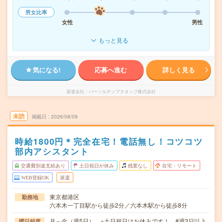
男女比率
女性
男性
もっと見る
気になる!
応募へ進む
詳しく見る
派遣会社
パーソルテンプスタッフ株式会社
未読
掲載日
2026/08/09
時給1800円＊完全在宅！電話無し！コツコツ
部内アシスタント
交通費別途支給あり
土日祝日が休み
残業なし
在宅・リモート
WEB登録OK
派遣
東京都港区
勤務地
六本木一丁目駅から徒歩2分／六本木駅から徒歩8分
月～金（週5日） ※土日祝日はお休みです！ #週3日以上
曜日頻度