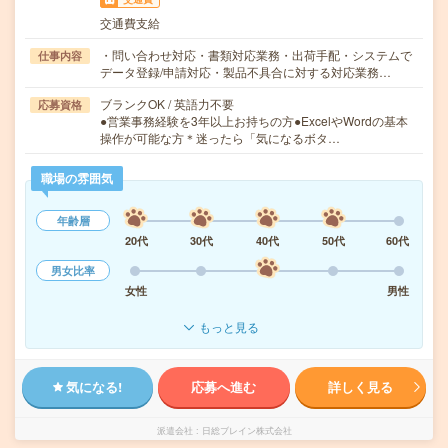
交通費支給
・問い合わせ対応・書類対応業務・出荷手配・システムで
仕事内容
データ登録/申請対応・製品不具合に対する対応業務…
ブランクOK / 英語力不要
応募資格
●営業事務経験を3年以上お持ちの方●ExcelやWordの基本
操作が可能な方＊迷ったら「気になるボタ…
職場の雰囲気
年齢層
20代
30代
40代
50代
60代
男女比率
女性
男性
もっと見る
気になる!
応募へ進む
詳しく見る
派遣会社
日総ブレイン株式会社