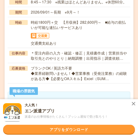
8:45～17:30 ※残業はほとんどありません。※休憩60分。
時間
2026/09/01～長期 ※9月～！
期間
時給1800円＋交 【月収例】282,600円～ ■給与の前払
時給
いが可能な速払いサービスあり
交通費
交通費支給あり
＊受注内容の入力・確認・修正｜見積書作成｜営業担当や
仕事内容
取引先とのやりとり｜納期調整｜出荷指示｜調査依頼…
ブランクOK / 英語力不要
応募資格
◆業界経験問いません！◆営業事務（受発注業務）の経験
がある方◆【必要なOAスキル】Excel（SUM…
職場の雰囲気
年齢層
大人気！
エン派遣アプリ
20代
30代
40代
50代
60代
派遣のお仕事情報がたくさん！プッシュ通知で受け取ろう！
男女比率
女性
男性
アプリをダウンロード
もっと見る