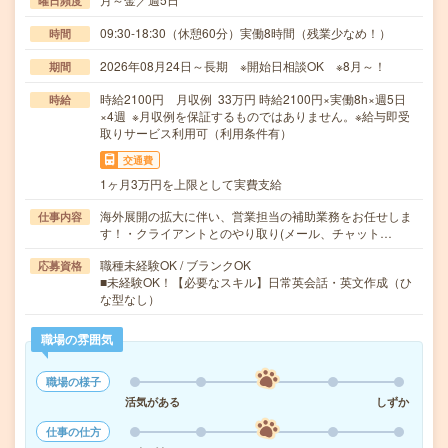
曜日頻度
09:30-18:30（休憩60分）実働8時間（残業少なめ！）
時間
2026年08月24日～長期 ※開始日相談OK ※8月～！
期間
時給2100円 月収例 33万円 時給2100円×実働8h×週5日
時給
×4週 ※月収例を保証するものではありません。※給与即受
取りサービス利用可（利用条件有）
交通費
1ヶ月3万円を上限として実費支給
海外展開の拡大に伴い、営業担当の補助業務をお任せしま
仕事内容
す！・クライアントとのやり取り(メール、チャット…
職種未経験OK / ブランクOK
応募資格
■未経験OK！【必要なスキル】日常英会話・英文作成（ひ
な型なし）
職場の雰囲気
職場の様子
活気がある
しずか
仕事の仕方