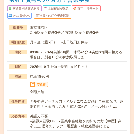
交通費別途支給あり
土日祝日が休み
在宅・リモート
WEB登録OK
正社員への紹介予定派遣
東京都港区
勤務地
新橋駅から徒歩3分／内幸町駅から徒歩2分
月～金（週5日） ※土日祝日お休み
曜日頻度
09:00～17:45(実働8時間 休憩45分)※実働8時間を超える
時間
場合は、別途15分の休憩取得しま…
2026年10月上旬～長期 ※10月～！
期間
時給1850円
時給
交通費
全額支給
＊受発注データ入力（アルミニウム製品）＊在庫管理、納
仕事内容
期管理＊入金消しこみ＊電話取次ぎ、メール対応＊E…
英語力不要
応募資格
※業界未経験OK！●営業事務経験をお持ちの方【学歴】高
卒以上 選考ステップ：履歴書・職務経歴書による…