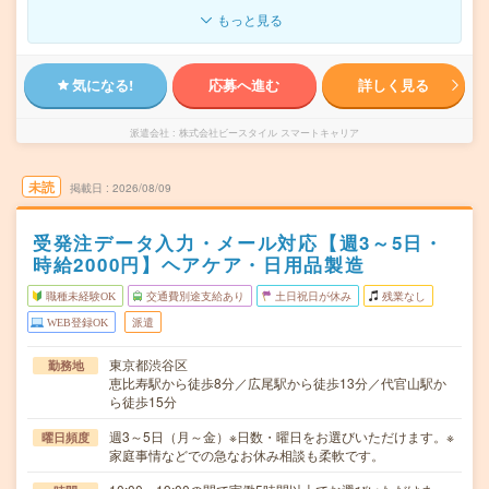
もっと見る
気になる!
応募へ進む
詳しく見る
派遣会社
株式会社ビースタイル スマートキャリア
未読
掲載日
2026/08/09
受発注データ入力・メール対応【週3～5日・
時給2000円】ヘアケア・日用品製造
職種未経験OK
交通費別途支給あり
土日祝日が休み
残業なし
WEB登録OK
派遣
東京都渋谷区
勤務地
恵比寿駅から徒歩8分／広尾駅から徒歩13分／代官山駅か
ら徒歩15分
週3～5日（月～金）※日数・曜日をお選びいただけます。※
曜日頻度
家庭事情などでの急なお休み相談も柔軟です。