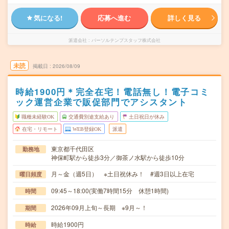
気になる!
応募へ進む
詳しく見る
派遣会社
パーソルテンプスタッフ株式会社
未読
掲載日
2026/08/09
時給1900円＊完全在宅！電話無し！電子コミ
ック運営企業で販促部門でアシスタント
職種未経験OK
交通費別途支給あり
土日祝日が休み
在宅・リモート
WEB登録OK
派遣
東京都千代田区
勤務地
神保町駅から徒歩3分／御茶ノ水駅から徒歩10分
月～金（週5日） ※土日祝休み！ #週3日以上在宅
曜日頻度
09:45～18:00(実働7時間15分 休憩1時間)
時間
2026年09月上旬～長期 ※9月～！
期間
時給1900円
時給