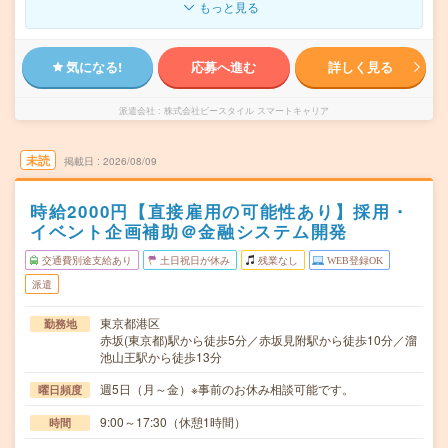
もっと見る
気になる!
応募へ進む
詳しく見る
派遣会社
株式会社ビースタイル スマートキャリア
未読
掲載日
2026/08/09
時給2000円【直接雇用の可能性あり】採用・
イベント企画補助＠金融システム開発
交通費別途支給あり
土日祝日が休み
残業なし
WEB登録OK
派遣
東京都港区
勤務地
赤坂(東京都)駅から徒歩5分／赤坂見附駅から徒歩10分／溜
池山王駅から徒歩13分
週5日（月～金）※事前のお休み相談可能です。
曜日頻度
9:00～17:30（休憩1時間）
時間