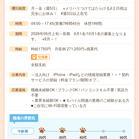
月～金（週5日） ※メリハリつけてはたらける♪土日祝は
曜日頻度
完全にお休み！ #週3日以上在宅
09:00～17:45(実働7時間45分 休憩1時間)
時間
2026年09月上旬～長期 9月1名/10月1名の募集となりま
期間
す。 ※9月～！
時給1750円 月収例 271,250円+残業代
時給
交通費
全額支給
～法人向け iPhone・iPadなどの情報登録業務！～＊契約
仕事内容
サービスの登録（料金プラン/期間/オプ…
職種未経験OK / ブランクOK / パソコンスキル不要 / 英語力
応募資格
不要
＜業界未経験OK＞★モバイル関連の業務のご経験がある方
■ご自宅にWi-Fi環境整っている方
職場の雰囲気
年齢層
20代
30代
40代
50代
60代