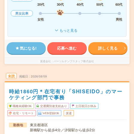
20代
30代
40代
50代
60代
男女比率
女性
男性
もっと見る
気になる!
応募へ進む
詳しく見る
派遣会社
パーソルテンプスタッフ株式会社
未読
掲載日
2026/08/09
時給1860円＊在宅有り「SHISEIDO」のマー
ケティング部門で事務
職種未経験OK
交通費別途支給あり
土日祝日が休み
在宅・リモート
WEB登録OK
派遣
東京都港区
勤務地
新橋駅から徒歩4分／汐留駅から徒歩2分