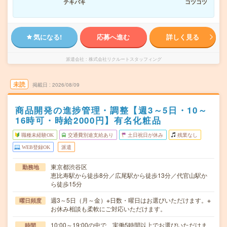
テキパキ
コツコツ
気になる!
応募へ進む
詳しく見る
派遣会社
株式会社リクルートスタッフィング
未読
掲載日
2026/08/09
商品開発の進捗管理・調整【週3～5日・10～
16時可・時給2000円】有名化粧品
職種未経験OK
交通費別途支給あり
土日祝日が休み
残業なし
WEB登録OK
派遣
東京都渋谷区
勤務地
恵比寿駅から徒歩8分／広尾駅から徒歩13分／代官山駅か
ら徒歩15分
週3～5日（月～金）※日数・曜日はお選びいただけます。※
曜日頻度
お休み相談も柔軟にご対応いただけます。
10:00～19:00の中で、実働5時間以上でお選びいただけま
時間