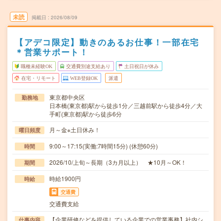
未読
掲載日
2026/08/09
【アデコ限定】動きのあるお仕事！一部在宅
＊営業サポート！
職種未経験OK
交通費別途支給あり
土日祝日が休み
在宅・リモート
WEB登録OK
派遣
東京都中央区
勤務地
日本橋(東京都)駅から徒歩1分／三越前駅から徒歩4分／大
手町(東京都)駅から徒歩6分
月～金※土日休み！
曜日頻度
9:00～17:15(実働:7時間15分) (休憩60分)
時間
2026/10/上旬～長期（3カ月以上） ★10月～OK！
期間
時給1900円
時給
交通費
交通費支給
【企業研修などを提供している企業での営業事務】社内シ
仕事内容