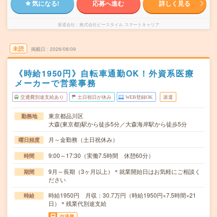
気になる!
応募へ進む
詳しく見る
派遣会社
株式会社ビースタイル スマートキャリア
未読
掲載日
2026/08/09
《時給1950円》自転車通勤OK！外資系医療
メーカーで営業事務
交通費別途支給あり
土日祝日が休み
WEB登録OK
派遣
東京都品川区
勤務地
大森(東京都)駅から徒歩5分／大森海岸駅から徒歩5分
月～金勤務（土日祝休み）
曜日頻度
9:00～17:30（実働7.5時間 休憩60分）
時間
9月～長期（3ヶ月以上）＊就業開始日はお気軽にご相談く
期間
ださい
時給1950円 月収：30.7万円（時給1950円×7.5時間×21
時給
日）＊残業代別途支給
交通費