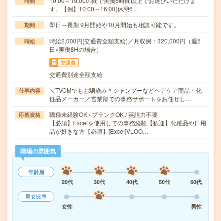
10:00～19:00の間で実働5時間以上でお選びいただけま
時間
す。【例】10:00～16:00(休憩6…
即日～長期 9月開始や10月開始も相談可能です。
期間
時給2,000円(交通費全額支給)／月収例：320,000円（週5
時給
日×実働8Hの場合）
交通費
交通費別途全額支給
＼TVCMでもお馴染み＊シャンプーなどヘアケア商品・化
仕事内容
粧品メーカー／営業部での事務サポートをお任せし…
職種未経験OK / ブランクOK / 英語力不要
応募資格
【必須】Excelを使用しての事務経験【歓迎】化粧品や日用
品が好きな方【必須】[Excel]VLOO…
職場の雰囲気
年齢層
20代
30代
40代
50代
60代
男女比率
女性
男性