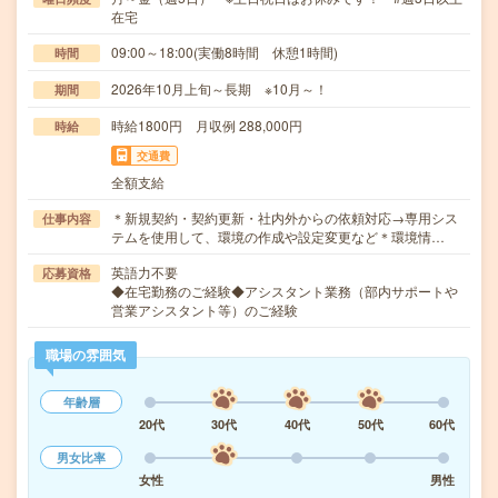
在宅
09:00～18:00(実働8時間 休憩1時間)
時間
2026年10月上旬～長期 ※10月～！
期間
時給1800円 月収例 288,000円
時給
交通費
全額支給
＊新規契約・契約更新・社内外からの依頼対応→専用シス
仕事内容
テムを使用して、環境の作成や設定変更など＊環境情…
英語力不要
応募資格
◆在宅勤務のご経験◆アシスタント業務（部内サポートや
営業アシスタント等）のご経験
職場の雰囲気
年齢層
20代
30代
40代
50代
60代
男女比率
女性
男性