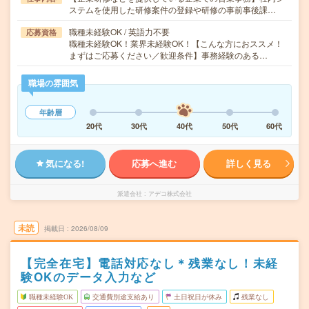
ステムを使用した研修案件の登録や研修の事前事後課…
職種未経験OK / 英語力不要
応募資格
職種未経験OK！業界未経験OK！【こんな方におススメ！
まずはご応募ください／歓迎条件】事務経験のある…
職場の雰囲気
年齢層
20代
30代
40代
50代
60代
気になる!
応募へ進む
詳しく見る
派遣会社
アデコ株式会社
未読
掲載日
2026/08/09
【完全在宅】電話対応なし＊残業なし！未経
験OKのデータ入力など
職種未経験OK
交通費別途支給あり
土日祝日が休み
残業なし