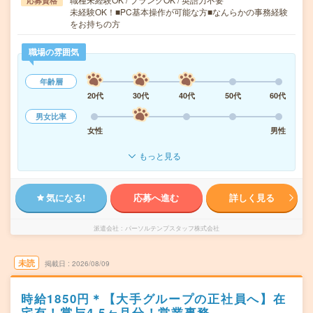
応募資格
未経験OK！■PC基本操作が可能な方■なんらかの事務経験
をお持ちの方
職場の雰囲気
年齢層
20代
30代
40代
50代
60代
男女比率
女性
男性
もっと見る
気になる!
応募へ進む
詳しく見る
派遣会社
パーソルテンプスタッフ株式会社
未読
掲載日
2026/08/09
時給1850円＊【大手グループの正社員へ】在
宅有！賞与4.5ヶ月分！営業事務