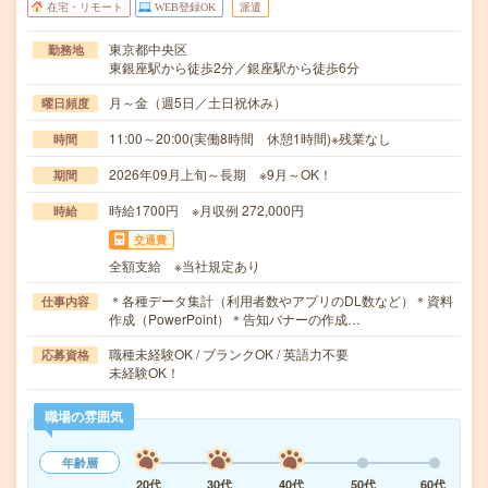
在宅・リモート
WEB登録OK
派遣
東京都中央区
勤務地
東銀座駅から徒歩2分／銀座駅から徒歩6分
月～金（週5日／土日祝休み）
曜日頻度
11:00～20:00(実働8時間 休憩1時間)※残業なし
時間
2026年09月上旬～長期 ※9月～OK！
期間
時給1700円 ※月収例 272,000円
時給
交通費
全額支給 ※当社規定あり
＊各種データ集計（利用者数やアプリのDL数など）＊資料
仕事内容
作成（PowerPoint）＊告知バナーの作成…
職種未経験OK / ブランクOK / 英語力不要
応募資格
未経験OK！
職場の雰囲気
年齢層
20代
30代
40代
50代
60代