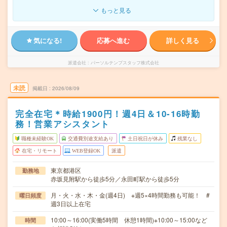
もっと見る
気になる!
応募へ進む
詳しく見る
派遣会社
パーソルテンプスタッフ株式会社
未読
掲載日
2026/08/09
完全在宅＊時給1900円！週4日＆10-16時勤
務！営業アシスタント
職種未経験OK
交通費別途支給あり
土日祝日が休み
残業なし
在宅・リモート
WEB登録OK
派遣
東京都港区
勤務地
赤坂見附駅から徒歩5分／永田町駅から徒歩5分
月・火・水・木・金(週4日) ※週5×4時間勤務も可能！ #
曜日頻度
週3日以上在宅
10:00～16:00(実働5時間 休憩1時間)※10:00～15:00など
時間