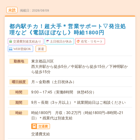
未読
掲載日
2026/08/09
都内駅チカ！超大手＊営業サポート▽発注処
理など《電話ほぼなし》時給1800円
交通費別途支給あり
土日祝日が休み
在宅・リモート
WEB登録OK
派遣
東京都品川区
勤務地
西大井駅から徒歩5分／中延駅から徒歩15分／下神明駅か
ら徒歩15分
月～金勤務（土日祝休み）
曜日頻度
9:00～17:45（実働8時間 休憩45分）
時間
9月～長期（3ヶ月以上）＊就業開始日はご相談ください
期間
時給1800円 月収：30.2万円（時給1800円×8時間×21
時給
日）＊残業代は別途支給
交通費
交通費支給