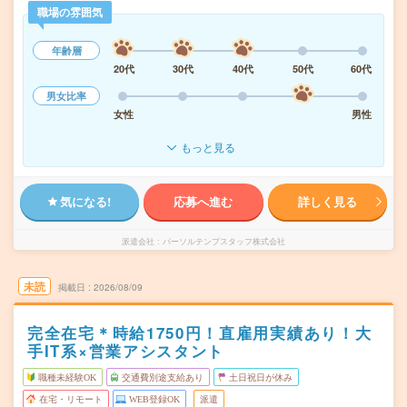
職場の雰囲気
年齢層
20代
30代
40代
50代
60代
男女比率
女性
男性
もっと見る
気になる!
応募へ進む
詳しく見る
派遣会社
パーソルテンプスタッフ株式会社
未読
掲載日
2026/08/09
完全在宅＊時給1750円！直雇用実績あり！大
手IT系×営業アシスタント
職種未経験OK
交通費別途支給あり
土日祝日が休み
在宅・リモート
WEB登録OK
派遣