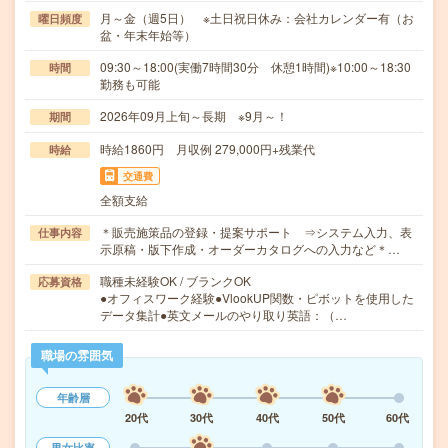
月～金（週5日） ※土日祝日休み：会社カレンダー有（お
曜日頻度
盆・年末年始等）
09:30～18:00(実働7時間30分 休憩1時間)※10:00～18:30
時間
勤務も可能
2026年09月上旬～長期 ※9月～！
期間
時給1860円 月収例 279,000円+残業代
時給
交通費
全額支給
＊販売施策品の登録・提案サポート ⇒システム入力、表
仕事内容
示原稿・版下作成・オーダーカタログへの入力など＊…
職種未経験OK / ブランクOK
応募資格
●オフィスワーク経験●VlookUP関数・ピボットを使用した
データ集計●英文メールのやり取り英語：（…
職場の雰囲気
年齢層
20代
30代
40代
50代
60代
男女比率