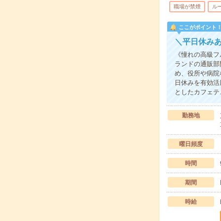
職場が禁煙
ル
ここがポイント
＼平日休み
《憧れの高級フ
ランドの通販部
め、役所や病院
日休みを有効活
としたカフェテ
勤務地
曜日頻度
時間
期間
時給