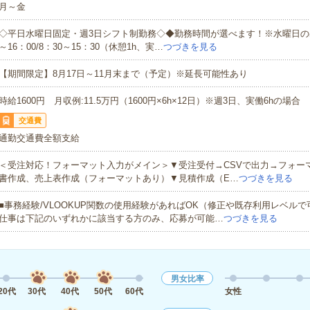
月～金
◇平日水曜日固定・週3日シフト制勤務◇◆勤務時間が選べます！※水曜日の出勤
～16：00/8：30～15：30（休憩1h、実…
つづきを見る
【期間限定】8月17日～11月末まで（予定）※延長可能性あり
時給1600円 月収例:11.5万円（1600円×6h×12日）※週3日、実働6hの場合
交通費
通勤交通費全額支給
＜受注対応！フォーマット入力がメイン＞▼受注受付→CSVで出力→フォー
書作成、売上表作成（フォーマットあり）▼見積作成（E…
つづきを見る
■事務経験/VLOOKUP関数の使用経験があればOK（修正や既存利用レベル
仕事は下記のいずれかに該当する方のみ、応募が可能…
つづきを見る
男女比率
20代
30代
40代
50代
60代
女性