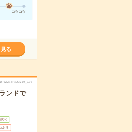
コツコツ
く見る
No.WMSTH223719_C07
ブランドで
録OK
助あり