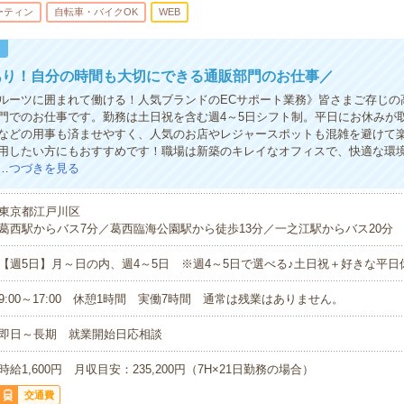
ーティン
自転車・バイクOK
WEB
！
あり！自分の時間も大切にできる通販部門のお仕事／
ルーツに囲まれて働ける！人気ブランドのECサポート業務》皆さまご存じの
門でのお仕事です。勤務は土日祝を含む週4～5日シフト制。平日にお休みが
などの用事も済ませやすく、人気のお店やレジャースポットも混雑を避けて
用したい方にもおすすめです！職場は新築のキレイなオフィスで、快適な環
…
つづきを見る
東京都江戸川区
葛西駅からバス7分／葛西臨海公園駅から徒歩13分／一之江駅からバス20分
【週5日】月～日の内、週4～5日 ※週4～5日で選べる♪土日祝＋好きな平日
9:00～17:00 休憩1時間 実働7時間 通常は残業はありません。
即日～長期 就業開始日応相談
時給1,600円 月収目安：235,200円（7H×21日勤務の場合）
交通費