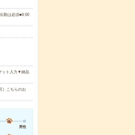
は必須■9:00
マット入力▼納品
で可）こちらのお
男性