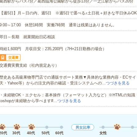
葛西駅からバス7分／葛西臨海公園駅から徒歩13分／一之江駅からバス20分
【週5日】月～日の内、週5日 ※週5日で選べる♪土日祝＋好きな平日休みO
9:00～17:00 休憩1時間 実働7時間 通常は残業はありません。
即日～長期 就業開始日応相談
時給1,600円 月収目安：235,200円（7H×21日勤務の場合）
交通費
交通費実費支給（社内規定あり）
歴史ある高級果物専門店での通販サポート業務▼具体的な業務内容・ECサイ
天・Yahoo等）からの注文内容の確認・受注システムへの…
つづきを見る
・未経験OK・エクセル：基本操作（フォーマット入力など）※HTMLの知識・Illus
toshopが未経験から学べます#…
つづきを見る
男女比率
20代
30代
40代
50代
60代
女性