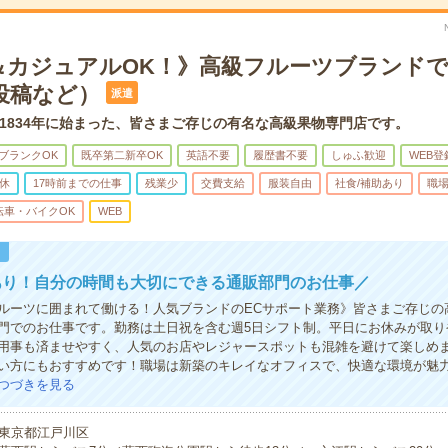
＆カジュアルOK！》高級フルーツブランドで
投稿など）
派遣
1834年に始まった、皆さまご存じの有名な高級果物専門店です。
ブランクOK
既卒第二新卒OK
英語不要
履歴書不要
しゅふ歓迎
WEB登
休
17時前までの仕事
残業少
交費支給
服装自由
社食/補助あり
職
転車・バイクOK
WEB
！
あり！自分の時間も大切にできる通販部門のお仕事／
ルーツに囲まれて働ける！人気ブランドのECサポート業務》皆さまご存じの
門でのお仕事です。勤務は土日祝を含む週5日シフト制。平日にお休みが取り
用事も済ませやすく、人気のお店やレジャースポットも混雑を避けて楽しめ
い方にもおすすめです！職場は新築のキレイなオフィスで、快適な環境が魅
つづきを見る
東京都江戸川区