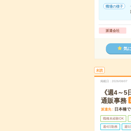
職場の様子
派遣会社
気
未読
掲載日
2026/08/07
《週4～
通販事務
日本橋で
派遣先
職種未経験OK
週4日勤務
週5