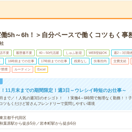
実働5h～6h！＞自分ペースで働くコツもく事
社
語不要
履歴書不要
40～50代活躍
しゅふ歓迎
WEB登録OK
週2～3日勤
ト
16時前までの仕事
17時前までの仕事
残業なし
扶養控内
交費支給
が禁煙
ルーティン
Excel
！
！11月末までの期間限定！週3日～ウレシイ時短のお仕事～
1月まで／！人気の週3日のオシゴト！ ！実働4～6時間で無理なく勤務！！
コツもくだけど皆さんフレンドリーで質問しやすい環境
東京都千代田区
秋葉原駅から徒歩5分／岩本町駅から徒歩6分