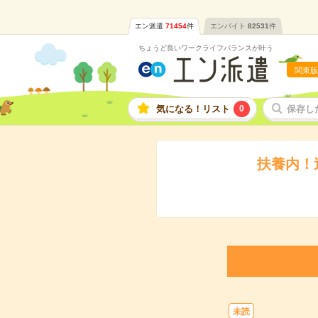
エン派遣
71454
件
エンバイト
82531
件
ちょうど良いワークライフバランスが叶う
関東版
気になる！リスト
0
保存し
扶養内！
未読