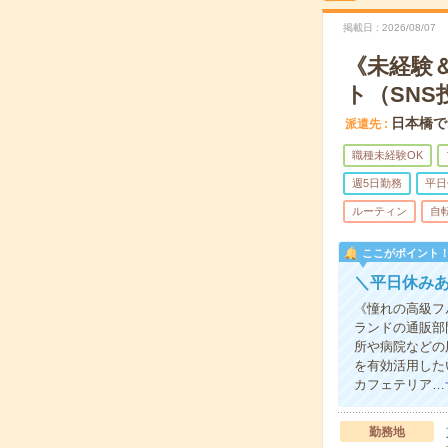
掲載日
2026/08/07
《未経験
ト（SNS
日本橋で
派遣先
職種未経験OK
週5日勤務
平日
ルーティン
自
ここがポイント
＼平日休み
《憧れの高級フ
ランドの通販部
所や病院などの
を有効活用した
カフェテリア…
勤務地