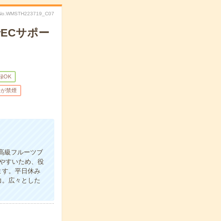
No.WMSTH223719_C07
ECサポー
録OK
場が禁煙
高級フルーツブ
やすいため、役
ます。平日休み
力。広々とした