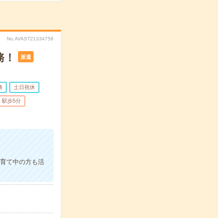
No.AVAST21334758
務！
派遣
務
土日祝休
駅歩5分
子育て中の方も活