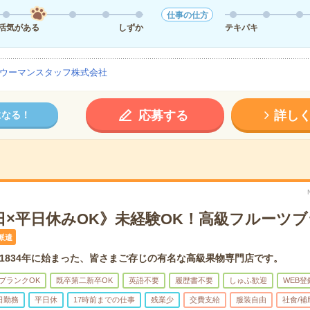
仕事の仕方
活気がある
しずか
テキパキ
ウーマンスタッフ株式会社
応募する
詳し
になる！
5日×平日休みOK》未経験OK！高級フルーツ
派遣
1834年に始まった、皆さまご存じの有名な高級果物専門店です。
ブランクOK
既卒第二新卒OK
英語不要
履歴書不要
しゅふ歓迎
WEB登
日勤務
平日休
17時前までの仕事
残業少
交費支給
服装自由
社食/補