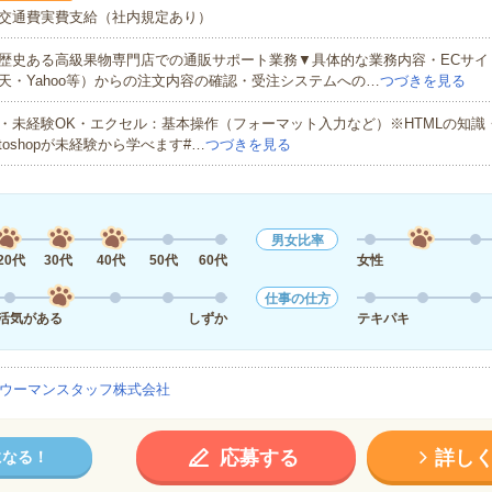
交通費実費支給（社内規定あり）
歴史ある高級果物専門店での通販サポート業務▼具体的な業務内容・ECサイ
天・Yahoo等）からの注文内容の確認・受注システムへの…
つづきを見る
・未経験OK・エクセル：基本操作（フォーマット入力など）※HTMLの知識・Illus
toshopが未経験から学べます#…
つづきを見る
男女比率
20代
30代
40代
50代
60代
女性
仕事の仕方
活気がある
しずか
テキパキ
ウーマンスタッフ株式会社
応募する
詳し
になる！