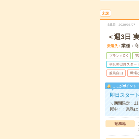
未読
掲載日
2026/08/07
＜週3日 
業種：商
派遣先
ブランクOK
英
朝10時以降スター
服装自由
職場
ここがポイント
即日スタート
＼期間限定！1
躍中！！業務は
勤務地