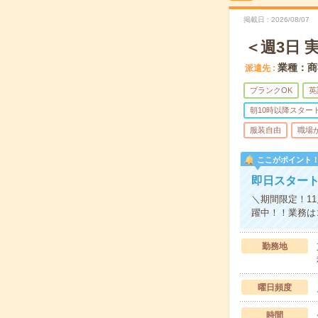
掲載日
2026/08/07
＜週3日 
業種：商
派遣先
ブランクOK
英
朝10時以降スター
服装自由
職場
ここがポイント
即日スタート
＼期間限定！1
躍中！！業務は
勤務地
曜日頻度
時間