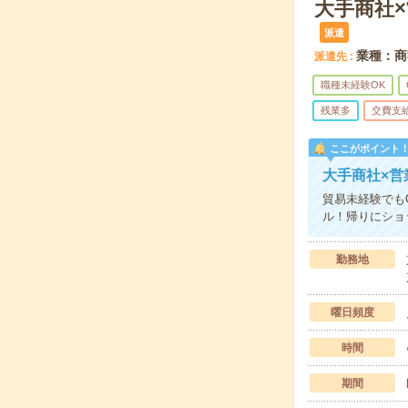
大手商社
派遣
業種：商
派遣先
職種未経験OK
残業多
交費支
ここがポイント
大手商社×
貿易未経験でも
ル！帰りにショ
勤務地
曜日頻度
時間
期間