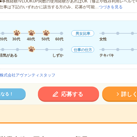
■事務経験/VLOOKUP関数の使用経験があればOK（修正や既存利用レベル
仕事は下記のいずれかに該当する方のみ、応募が可能…
つづきを見る
男女比率
20代
30代
40代
50代
60代
女性
仕事の仕方
活気がある
しずか
テキパキ
株式会社アヴァンティスタッフ
応募する
詳し
になる！