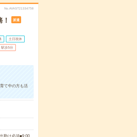
No.AVAST21334758
務！
派遣
務
土日祝休
駅歩5分
子育て中の方も活
は必須■9:00