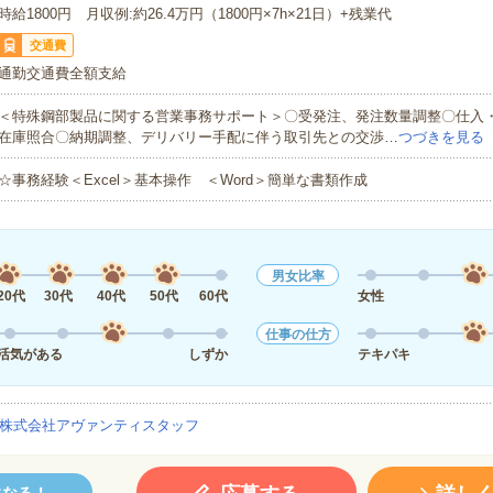
時給1800円 月収例:約26.4万円（1800円×7h×21日）+残業代
交通費
通勤交通費全額支給
＜特殊鋼部製品に関する営業事務サポート＞〇受発注、発注数量調整〇仕入
在庫照合〇納期調整、デリバリー手配に伴う取引先との交渉…
つづきを見る
☆事務経験＜Excel＞基本操作 ＜Word＞簡単な書類作成
男女比率
20代
30代
40代
50代
60代
女性
仕事の仕方
活気がある
しずか
テキパキ
株式会社アヴァンティスタッフ
になる！