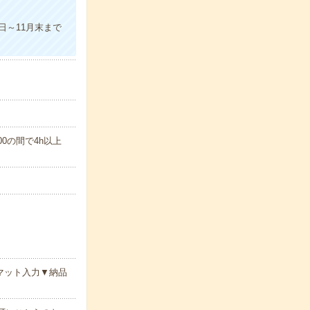
日～11月末まで
0の間で4h以上
マット入力▼納品