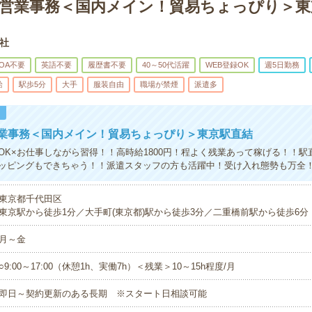
×営業事務＜国内メイン！貿易ちょっぴり＞東
社
OA不要
英語不要
履歴書不要
40～50代活躍
WEB登録OK
週5日勤務
給
駅歩5分
大手
服装自由
職場が禁煙
派遣多
！
営業事務＜国内メイン！貿易ちょっぴり＞東京駅直結
OK×お仕事しながら習得！！高時給1800円！程よく残業あって稼げる！！駅
ッピングもできちゃう！！派遣スタッフの方も活躍中！受け入れ態勢も万全
東京都千代田区
東京駅から徒歩1分／大手町(東京都)駅から徒歩3分／二重橋前駅から徒歩6分
月～金
○9:00～17:00（休憩1h、実働7h）＜残業＞10～15h程度/月
即日～契約更新のある長期 ※スタート日相談可能