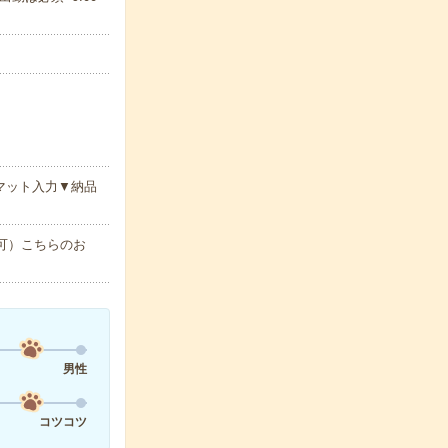
マット入力▼納品
で可）こちらのお
男性
コツコツ