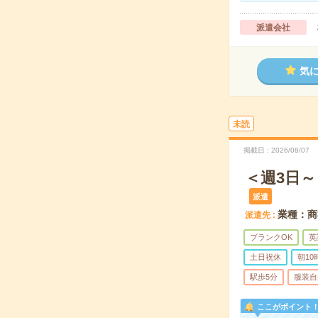
派遣会社
気
未読
掲載日
2026/08/07
＜週3日
派遣
業種：商
派遣先
ブランクOK
英
土日祝休
朝1
駅歩5分
服装自
ここがポイント