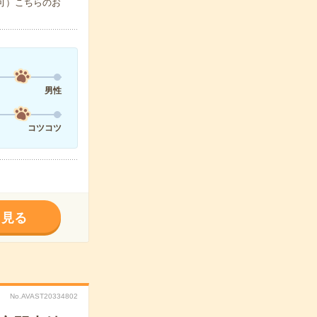
で可）こちらのお
男性
コツコツ
く見る
No.AVAST20334802