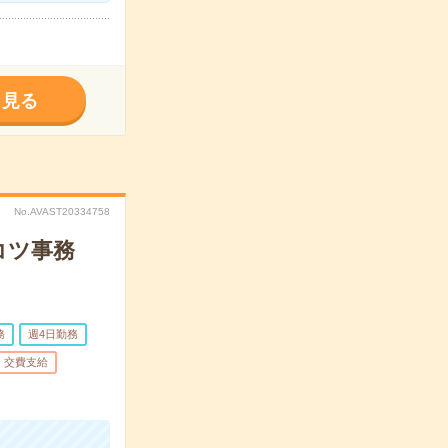
く見る
No.AVAST20334758
コツ事務
務
週4日勤務
交費支給