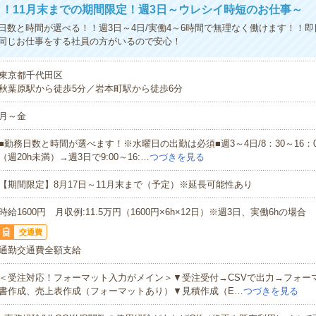
！11月末までの期間限定！週3日～ウレシイ時短のお仕事～
日数と時間が選べる！！週3日～4日/実働4～6時間で無理なく働けます！！即
同じお仕事をする社員の方がいるので安心！
東京都千代田区
秋葉原駅から徒歩5分／岩本町駅から徒歩6分
月～金
■勤務日数と時間が選べます！※水曜日の出勤は必須■週3～4日/8：30～16：0
（週20h未満）→週3日で9:00～16:…
つづきを見る
【期間限定】8月17日～11月末まで（予定）※延長可能性あり
時給1600円 月収例:11.5万円（1600円×6h×12日）※週3日、実働6hの場合
交通費
通勤交通費全額支給
＜受注対応！フォーマット入力がメイン＞▼受注受付→CSVで出力→フォー
書作成、売上表作成（フォーマットあり）▼見積作成（E…
つづきを見る