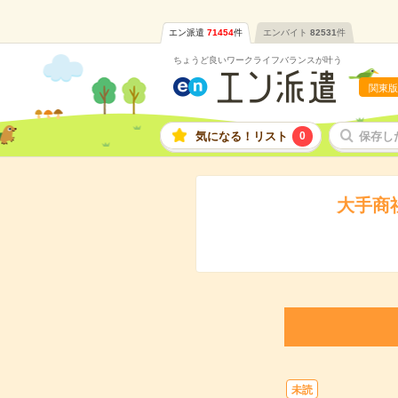
エン派遣
71454
件
エンバイト
82531
件
ちょうど良いワークライフバランスが叶う
関東版
気になる！リスト
0
保存し
大手商
未読