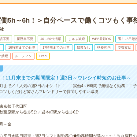
実働5h～6h！＞自分ペースで働くコツもく事
社
語不要
履歴書不要
40～50代活躍
しゅふ歓迎
WEB登録OK
週2～3日勤
ト
16時前までの仕事
17時前までの仕事
残業なし
扶養控内
交費支給
が禁煙
ルーティン
Excel
！
！11月末までの期間限定！週3日～ウレシイ時短のお仕事～
1月まで／！人気の週3日のオシゴト！ ！実働4～6時間で無理なく勤務！！
コツもくだけど皆さんフレンドリーで質問しやすい環境
東京都千代田区
秋葉原駅から徒歩5分／岩本町駅から徒歩6分
月～金
◇平日水曜日固定・週3日シフト制勤務◇◆勤務時間が選べます！※水曜日の出勤