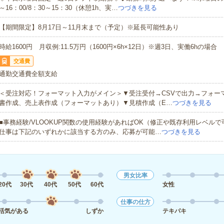
～16：00/8：30～15：30（休憩1h、実…
つづきを見る
【期間限定】8月17日～11月末まで（予定）※延長可能性あり
時給1600円 月収例:11.5万円（1600円×6h×12日）※週3日、実働6hの場合
交通費
通勤交通費全額支給
＜受注対応！フォーマット入力がメイン＞▼受注受付→CSVで出力→フォー
書作成、売上表作成（フォーマットあり）▼見積作成（E…
つづきを見る
■事務経験/VLOOKUP関数の使用経験があればOK（修正や既存利用レベル
仕事は下記のいずれかに該当する方のみ、応募が可能…
つづきを見る
男女比率
20代
30代
40代
50代
60代
女性
仕事の仕方
活気がある
しずか
テキパキ