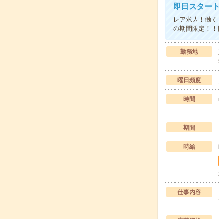
即日スタート
レア求人！働く
の期間限定！！
勤務地
曜日頻度
時間
期間
時給
仕事内容