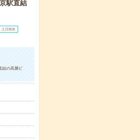
京駅直結
土日祝休
直結の高層ビ
！