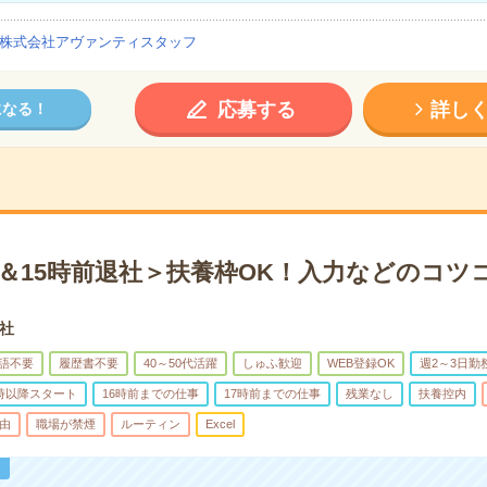
株式会社アヴァンティスタッフ
応募する
詳し
になる！
～＆15時前退社＞扶養枠OK！入力などのコツ
社
語不要
履歴書不要
40～50代活躍
しゅふ歓迎
WEB登録OK
週2～3日勤
0時以降スタート
16時前までの仕事
17時前までの仕事
残業なし
扶養控内
由
職場が禁煙
ルーティン
Excel
！