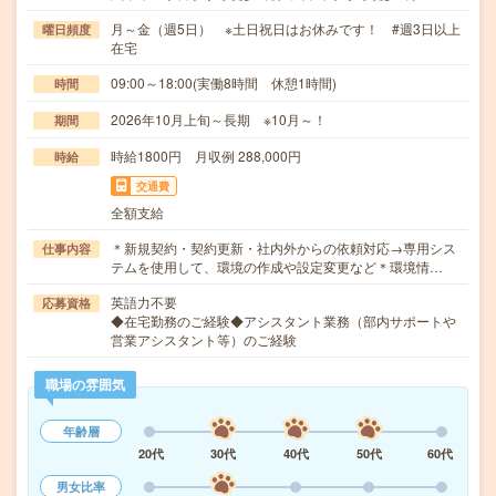
月～金（週5日） ※土日祝日はお休みです！ #週3日以上
曜日頻度
在宅
09:00～18:00(実働8時間 休憩1時間)
時間
2026年10月上旬～長期 ※10月～！
期間
時給1800円 月収例 288,000円
時給
交通費
全額支給
＊新規契約・契約更新・社内外からの依頼対応→専用シス
仕事内容
テムを使用して、環境の作成や設定変更など＊環境情…
英語力不要
応募資格
◆在宅勤務のご経験◆アシスタント業務（部内サポートや
営業アシスタント等）のご経験
職場の雰囲気
年齢層
20代
30代
40代
50代
60代
男女比率