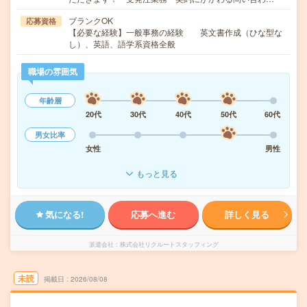
ブランクOK
応募資格
【必要な経験】一般事務の経験 英文書作成（ひな型な
し）、英語、語学系資格全般
職場の雰囲気
年齢層
20代
30代
40代
50代
60代
男女比率
女性
男性
もっと見る
気になる!
応募へ進む
詳しく見る
派遣会社
株式会社リクルートスタッフィング
未読
掲載日
2026/08/08