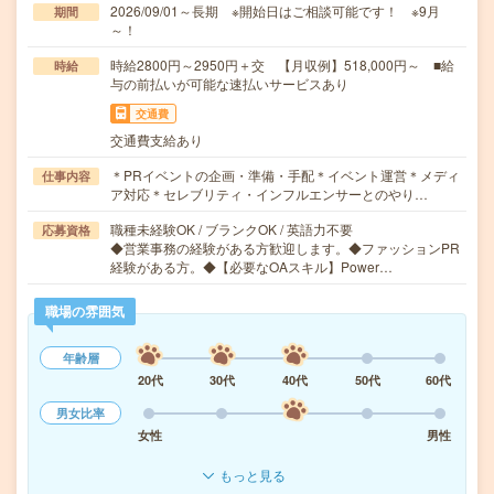
2026/09/01～長期 ※開始日はご相談可能です！ ※9月
期間
～！
時給2800円～2950円＋交 【月収例】518,000円～ ■給
時給
与の前払いが可能な速払いサービスあり
交通費
交通費支給あり
＊PRイベントの企画・準備・手配＊イベント運営＊メディ
仕事内容
ア対応＊セレブリティ・インフルエンサーとのやり…
職種未経験OK / ブランクOK / 英語力不要
応募資格
◆営業事務の経験がある方歓迎します。◆ファッションPR
経験がある方。◆【必要なOAスキル】Power…
職場の雰囲気
年齢層
20代
30代
40代
50代
60代
男女比率
女性
男性
もっと見る