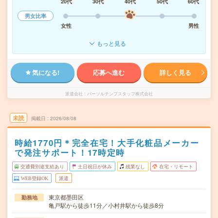
20代
30代
40代
50代
60代
男女比率
女性
男性
もっと見る
気になる!
応募へ進む
詳しく見る
派遣会社
パーソルテンプスタッフ株式会社
未読
掲載日
2026/08/08
時給1770円＊完全在宅！大手化粧品メーカー
で発注サポート！17時定時
交通費別途支給あり
土日祝日が休み
残業なし
在宅・リモート
WEB登録OK
派遣
東京都墨田区
勤務地
亀戸駅から徒歩11分／小村井駅から徒歩8分