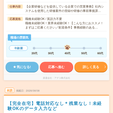
【企業研修などを提供している企業での営業事務】社内シ
仕事内容
ステムを使用した研修案件の登録や研修の事前事後課…
職種未経験OK / 英語力不要
応募資格
職種未経験OK！業界未経験OK！【こんな方におススメ！
まずはご応募ください／歓迎条件】事務経験のある…
職場の雰囲気
年齢層
20代
30代
40代
50代
60代
気になる!
応募へ進む
詳しく見る
派遣会社
アデコ株式会社
未読
掲載日
2026/08/08
【完全在宅】電話対応なし＊残業なし！未経
験OKのデータ入力など