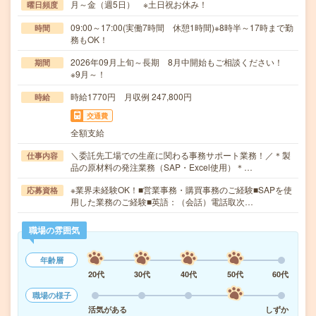
月～金（週5日） ※土日祝お休み！
曜日頻度
09:00～17:00(実働7時間 休憩1時間)※8時半～17時まで勤
時間
務もOK！
2026年09月上旬～長期 8月中開始もご相談ください！
期間
※9月～！
時給1770円 月収例 247,800円
時給
交通費
全額支給
＼委託先工場での生産に関わる事務サポート業務！／＊製
仕事内容
品の原材料の発注業務（SAP・Excel使用）＊…
※業界未経験OK！■営業事務・購買事務のご経験■SAPを使
応募資格
用した業務のご経験■英語：（会話）電話取次…
職場の雰囲気
年齢層
20代
30代
40代
50代
60代
職場の様子
活気がある
しずか