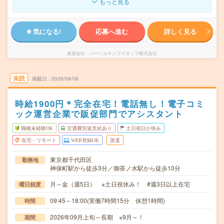
もっと見る
気になる!
応募へ進む
詳しく見る
派遣会社
パーソルテンプスタッフ株式会社
未読
掲載日
2026/08/08
時給1900円＊完全在宅！電話無し！電子コミ
ック運営企業で販促部門でアシスタント
職種未経験OK
交通費別途支給あり
土日祝日が休み
在宅・リモート
WEB登録OK
派遣
東京都千代田区
勤務地
神保町駅から徒歩3分／御茶ノ水駅から徒歩10分
月～金（週5日） ※土日祝休み！ #週3日以上在宅
曜日頻度
09:45～18:00(実働7時間15分 休憩1時間)
時間
2026年09月上旬～長期 ※9月～！
期間