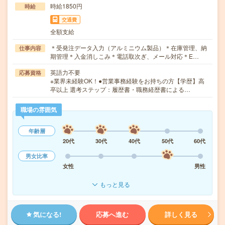
時給1850円
時給
交通費
全額支給
＊受発注データ入力（アルミニウム製品）＊在庫管理、納
仕事内容
期管理＊入金消しこみ＊電話取次ぎ、メール対応＊E…
英語力不要
応募資格
※業界未経験OK！●営業事務経験をお持ちの方【学歴】高
卒以上 選考ステップ：履歴書・職務経歴書による…
職場の雰囲気
年齢層
20代
30代
40代
50代
60代
男女比率
女性
男性
もっと見る
気になる!
応募へ進む
詳しく見る