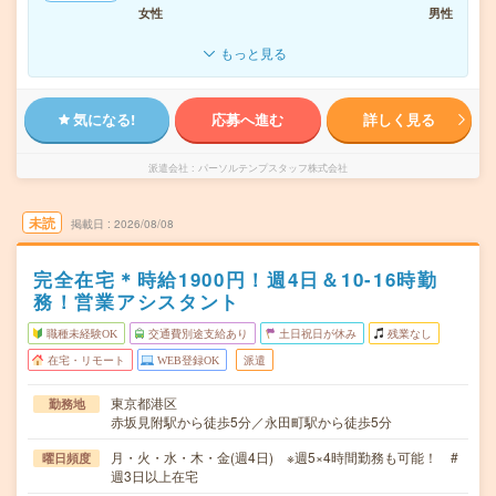
女性
男性
もっと見る
気になる!
応募へ進む
詳しく見る
派遣会社
パーソルテンプスタッフ株式会社
未読
掲載日
2026/08/08
完全在宅＊時給1900円！週4日＆10-16時勤
務！営業アシスタント
職種未経験OK
交通費別途支給あり
土日祝日が休み
残業なし
在宅・リモート
WEB登録OK
派遣
東京都港区
勤務地
赤坂見附駅から徒歩5分／永田町駅から徒歩5分
月・火・水・木・金(週4日) ※週5×4時間勤務も可能！ #
曜日頻度
週3日以上在宅