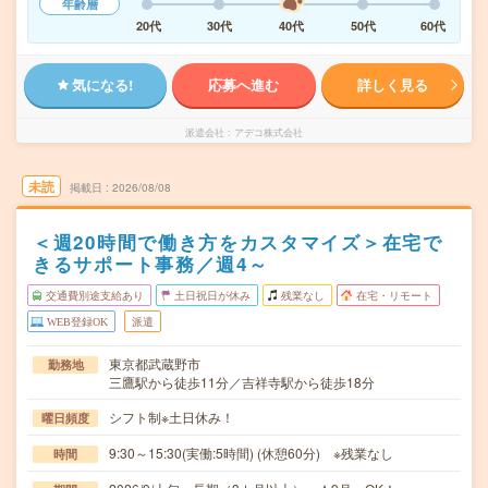
年齢層
20代
30代
40代
50代
60代
気になる!
応募へ進む
詳しく見る
派遣会社
アデコ株式会社
未読
掲載日
2026/08/08
＜週20時間で働き方をカスタマイズ＞在宅で
きるサポート事務／週4～
交通費別途支給あり
土日祝日が休み
残業なし
在宅・リモート
WEB登録OK
派遣
東京都武蔵野市
勤務地
三鷹駅から徒歩11分／吉祥寺駅から徒歩18分
シフト制※土日休み！
曜日頻度
9:30～15:30(実働:5時間) (休憩60分) ※残業なし
時間