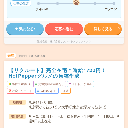
仕事の仕方
テキパキ
コツコツ
気になる!
応募へ進む
詳しく見る
派遣会社
株式会社リクルートスタッフィング
未読
掲載日
2026/08/08
【リクルート】完全在宅＊時給1720円！
HotPepperグルメの原稿作成
職種未経験OK
交通費別途支給あり
土日祝日が休み
在宅・リモート
WEB登録OK
派遣
東京都千代田区
勤務地
東京駅から徒歩1分／大手町(東京都)駅から徒歩5分
月～金（週5日） ※土日祝お休み／年間休日130日以上 #
曜日頻度
週3日以上在宅