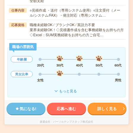
全額支給
○見積作成 ・送付（専用システム使用）○注文受付（メー
仕事内容
ル/システム/FAX）・発注対応（専用システム…
職種未経験OK / ブランクOK / 英語力不要
応募資格
業界未経験OK！◇見積書作成を含む事務経験をお持ちの方
◇Excel：SUM実務経験をお持ちの方ご自宅…
職場の雰囲気
年齢層
20代
30代
40代
50代
60代
男女比率
女性
男性
もっと見る
気になる!
応募へ進む
詳しく見る
派遣会社
パーソルテンプスタッフ株式会社