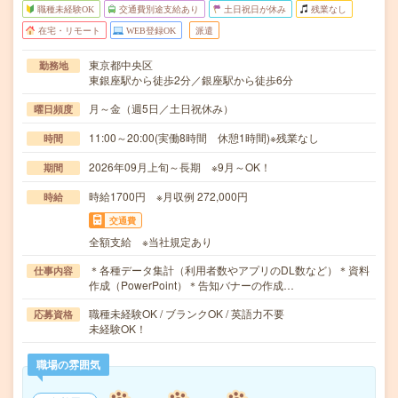
職種未経験OK
交通費別途支給あり
土日祝日が休み
残業なし
在宅・リモート
WEB登録OK
派遣
東京都中央区
勤務地
東銀座駅から徒歩2分／銀座駅から徒歩6分
月～金（週5日／土日祝休み）
曜日頻度
11:00～20:00(実働8時間 休憩1時間)※残業なし
時間
2026年09月上旬～長期 ※9月～OK！
期間
時給1700円 ※月収例 272,000円
時給
交通費
全額支給 ※当社規定あり
＊各種データ集計（利用者数やアプリのDL数など）＊資料
仕事内容
作成（PowerPoint）＊告知バナーの作成…
職種未経験OK / ブランクOK / 英語力不要
応募資格
未経験OK！
職場の雰囲気