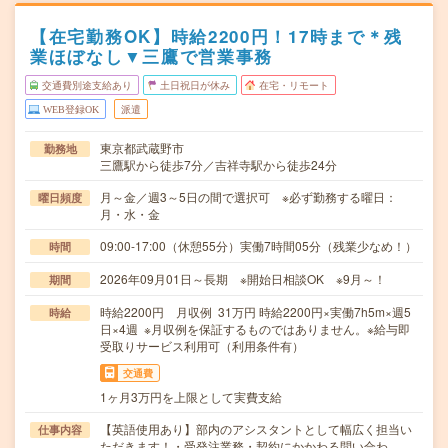
【在宅勤務OK】時給2200円！17時まで＊残
業ほぼなし▼三鷹で営業事務
交通費別途支給あり
土日祝日が休み
在宅・リモート
WEB登録OK
派遣
東京都武蔵野市
勤務地
三鷹駅から徒歩7分／吉祥寺駅から徒歩24分
月～金／週3～5日の間で選択可 ※必ず勤務する曜日：
曜日頻度
月・水・金
09:00-17:00（休憩55分）実働7時間05分（残業少なめ！）
時間
2026年09月01日～長期 ※開始日相談OK ※9月～！
期間
時給2200円 月収例 31万円 時給2200円×実働7h5m×週5
時給
日×4週 ※月収例を保証するものではありません。※給与即
受取りサービス利用可（利用条件有）
交通費
1ヶ月3万円を上限として実費支給
【英語使用あり】部内のアシスタントとして幅広く担当い
仕事内容
ただきます！・受発注業務・契約にかかわる問い合わ…