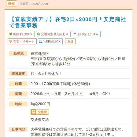
未読
掲載日
2026/08/08
【直雇実績アリ】在宅2日×2000円＊安定商社
で営業事務
職種未経験OK
交通費別途支給あり
土日祝日が休み
在宅・リモート
WEB登録OK
派遣
東京都港区
勤務地
三田(東京都)駅から徒歩8分／芝公園駅から徒歩9分／田町
(東京都)駅から徒歩12分
月～金※土日休み！
曜日頻度
9:00～17:00(実働:7時間) (休憩60分)
時間
2026/9/上旬～長期（3カ月以上） ★9月～OK！
期間
時給2000円
時給
交通費
交通費支給
大手電機商社での営業事務です。OJT期間は原則出社で、
仕事内容
業務習得後は業務状況に応じて週1~2日程度リモ…