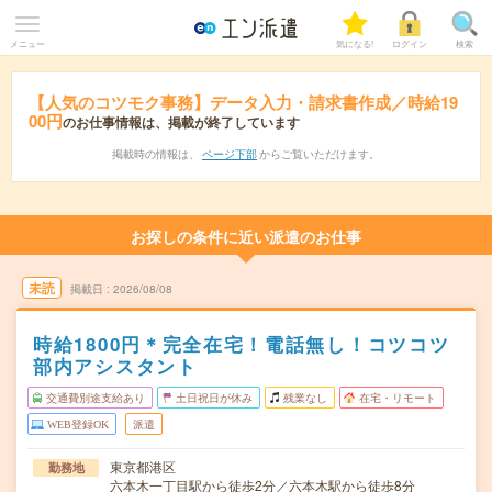
メニュー
気になる!
ログイン
検索
【人気のコツモク事務】データ入力・請求書作成／時給19
00円
のお仕事情報は、掲載が終了しています
掲載時の情報は、
ページ下部
からご覧いただけます。
お探しの条件に近い派遣のお仕事
未読
掲載日
2026/08/08
時給1800円＊完全在宅！電話無し！コツコツ
部内アシスタント
交通費別途支給あり
土日祝日が休み
残業なし
在宅・リモート
WEB登録OK
派遣
東京都港区
勤務地
六本木一丁目駅から徒歩2分／六本木駅から徒歩8分