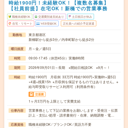
時給1900円！未経験OK！【複数名募集】
【社員前提】在宅OK！新橋での営業事務
職種未経験OK
交通費別途支給あり
土日祝日が休み
在宅・リモート
WEB登録OK
正社員への紹介予定派遣
東京都港区
勤務地
新橋駅から徒歩3分／内幸町駅から徒歩2分
月～金／週5日
曜日頻度
09:00-17:45（休憩45分）実働8時間
時間
2026年09月01日～長期 ※開始日相談OK ※9月～！
期間
時給1900円 月収例 33万円 時給1900円×実働8h×週5日
時給
×4週+残業15h ※月収例を保証するものではありません。※
給与即受取りサービス利用可（利用条件有）
交通費
1ヶ月3万円を上限として実費支給
営業事務として下記の業務をお願いします・受発注・伝票
仕事内容
計上・支払い処理・請求書発行・在庫、納期調整・電…
職種未経験OK / ブランクOK / 英語力不要
応募資格