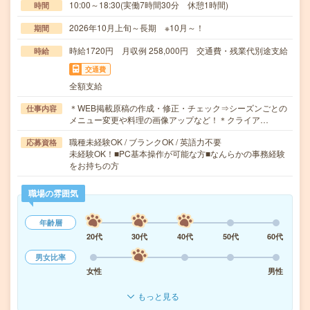
10:00～18:30(実働7時間30分 休憩1時間)
時間
2026年10月上旬～長期 ※10月～！
期間
時給1720円 月収例 258,000円 交通費・残業代別途支給
時給
交通費
全額支給
＊WEB掲載原稿の作成・修正・チェック⇒シーズンごとの
仕事内容
メニュー変更や料理の画像アップなど！＊クライア…
職種未経験OK / ブランクOK / 英語力不要
応募資格
未経験OK！■PC基本操作が可能な方■なんらかの事務経験
をお持ちの方
職場の雰囲気
年齢層
20代
30代
40代
50代
60代
男女比率
女性
男性
もっと見る