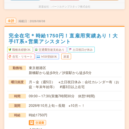
派遣会社
パーソルテンプスタッフ株式会社
未読
掲載日
2026/08/08
完全在宅＊時給1750円！直雇用実績あり！大
手IT系×営業アシスタント
職種未経験OK
交通費別途支給あり
土日祝日が休み
在宅・リモート
WEB登録OK
派遣
東京都港区
勤務地
新橋駅から徒歩9分／汐留駅から徒歩5分
月～金（週5日） ※土日祝日休み：会社カレンダー有（お
曜日頻度
盆・年末年始等） #週3日以上在宅
09:00～17:30(実働7時間30分 休憩1時間)
時間
2026年10月上旬～長期 ※10月～！
期間
時給1750円
時給
交通費