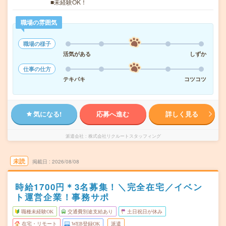
■未経験OK！
職場の雰囲気
職場の様子
活気がある
しずか
仕事の仕方
テキパキ
コツコツ
気になる!
応募へ進む
詳しく見る
派遣会社
株式会社リクルートスタッフィング
未読
掲載日
2026/08/08
時給1700円＊3名募集！＼完全在宅／イベン
ト運営企業！事務サポ
職種未経験OK
交通費別途支給あり
土日祝日が休み
在宅・リモート
WEB登録OK
派遣