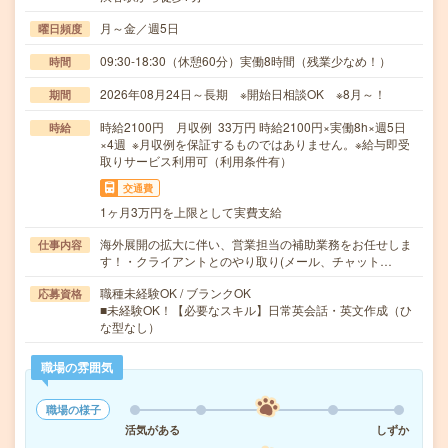
月～金／週5日
曜日頻度
09:30-18:30（休憩60分）実働8時間（残業少なめ！）
時間
2026年08月24日～長期 ※開始日相談OK ※8月～！
期間
時給2100円 月収例 33万円 時給2100円×実働8h×週5日
時給
×4週 ※月収例を保証するものではありません。※給与即受
取りサービス利用可（利用条件有）
交通費
1ヶ月3万円を上限として実費支給
海外展開の拡大に伴い、営業担当の補助業務をお任せしま
仕事内容
す！・クライアントとのやり取り(メール、チャット…
職種未経験OK / ブランクOK
応募資格
■未経験OK！【必要なスキル】日常英会話・英文作成（ひ
な型なし）
職場の雰囲気
職場の様子
活気がある
しずか