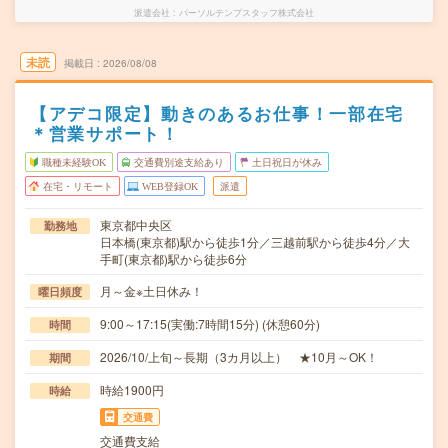
派遣会社
パーソルテンプスタッフ株式会社
未読
掲載日
2026/08/08
【アデコ限定】動きのあるお仕事！一部在宅
＊営業サポート！
職種未経験OK
交通費別途支給あり
土日祝日が休み
在宅・リモート
WEB登録OK
派遣
東京都中央区
勤務地
日本橋(東京都)駅から徒歩1分／三越前駅から徒歩4分／大
手町(東京都)駅から徒歩6分
月～金※土日休み！
曜日頻度
9:00～17:15(実働:7時間15分) (休憩60分)
時間
2026/10/上旬～長期（3カ月以上） ★10月～OK！
期間
時給1900円
時給
交通費
交通費支給