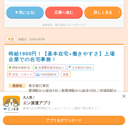
気になる!
応募へ進む
詳しく見る
派遣会社
株式会社スタッフサービス
未読
掲載日
2026/08/08
時給1900円！【基本在宅×働きやすさ】上場
企業での在宅事務！
職種未経験OK
交通費別途支給あり
土日祝日が休み
在宅・リモート
WEB登録OK
派遣
東京都江東区
勤務地
豊洲駅から徒歩1分／新豊洲駅から徒歩13分／市場前駅か
ら徒歩19分
大人気！
エン派遣アプリ
月～金※土日休み！
曜日頻度
派遣のお仕事情報がたくさん！プッシュ通知で受け取ろう！
9:00～17:30(実働:7時間30分) (休憩60分)
時間
アプリをダウンロード
2026/10/上旬～長期（3カ月以上） ★10月～OK！
期間