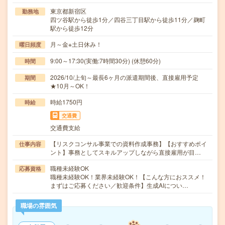
東京都新宿区
勤務地
四ツ谷駅から徒歩1分／四谷三丁目駅から徒歩11分／麹町
駅から徒歩12分
月～金※土日休み！
曜日頻度
9:00～17:30(実働:7時間30分) (休憩60分)
時間
2026/10/上旬～最長6ヶ月の派遣期間後、直接雇用予定
期間
★10月～OK！
時給1750円
時給
交通費
交通費支給
【リスクコンサル事業での資料作成事務】【おすすめポイ
仕事内容
ント】事務としてスキルアップしながら直接雇用が目…
職種未経験OK
応募資格
職種未経験OK！業界未経験OK！【こんな方におススメ！
まずはご応募ください／歓迎条件】生成AIについ…
職場の雰囲気