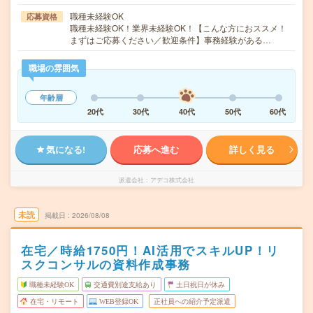
職種未経験OK
応募資格
職種未経験OK！業界未経験OK！【こんな方におススメ！
まずはご応募ください／歓迎条件】事務経験がある…
職場の雰囲気
年齢層
20代
30代
40代
50代
60代
気になる!
応募へ進む
詳しく見る
派遣会社
アデコ株式会社
未読
掲載日
2026/08/08
在宅／時給1750円！AI活用でスキルUP！リ
スクコンサルの資料作成事務
職種未経験OK
交通費別途支給あり
土日祝日が休み
在宅・リモート
WEB登録OK
正社員への紹介予定派遣