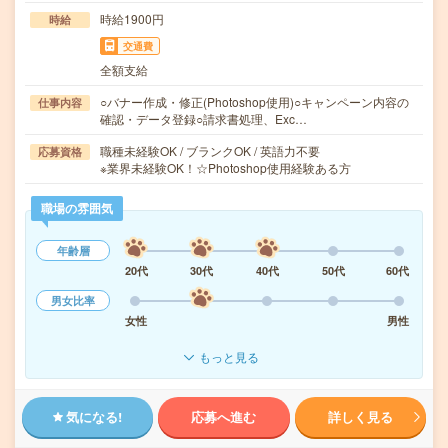
時給1900円
時給
交通費
全額支給
○バナー作成・修正(Photoshop使用)○キャンペーン内容の
仕事内容
確認・データ登録○請求書処理、Exc…
職種未経験OK / ブランクOK / 英語力不要
応募資格
※業界未経験OK！☆Photoshop使用経験ある方
職場の雰囲気
年齢層
20代
30代
40代
50代
60代
男女比率
女性
男性
もっと見る
気になる!
応募へ進む
詳しく見る