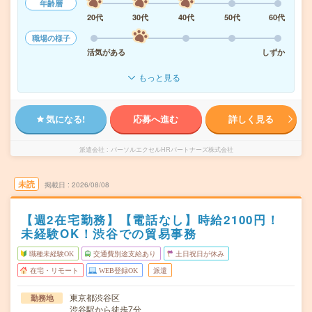
年齢層
20代
30代
40代
50代
60代
職場の様子
活気がある
しずか
もっと見る
気になる!
応募へ進む
詳しく見る
派遣会社
パーソルエクセルHRパートナーズ株式会社
未読
掲載日
2026/08/08
【週2在宅勤務】【電話なし】時給2100円！
未経験OK！渋谷での貿易事務
職種未経験OK
交通費別途支給あり
土日祝日が休み
在宅・リモート
WEB登録OK
派遣
東京都渋谷区
勤務地
渋谷駅から徒歩7分