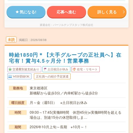
気になる!
応募へ進む
詳しく見る
派遣会社
パーソルテンプスタッフ株式会社
未読
掲載日
2026/08/08
時給1850円＊【大手グループの正社員へ】在
宅有！賞与4.5ヶ月分！営業事務
交通費別途支給あり
土日祝日が休み
在宅・リモート
WEB登録OK
正社員への紹介予定派遣
東京都港区
勤務地
新橋駅から徒歩3分／内幸町駅から徒歩2分
月～金（週5日） ※土日祝日お休み
曜日頻度
09:00～17:45(実働8時間 休憩45分)※実働8時間を超える
時間
場合は、別途15分の休憩取得しま…
2026年10月上旬～長期 ※10月～！
期間