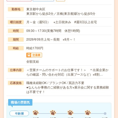
東京都中央区
勤務地
東京駅から徒歩2分／京橋(東京都)駅から徒歩5分
月～金（週5日） ※土日祝休み #週3日以上在宅
曜日頻度
09:30～17:30(実働7時間 休憩1時間)
時間
2026年09月上旬～長期 ※9月～！
期間
時給1700円
時給
交通費
全額支給
＜営業チームのサポートのお仕事です！＞ ＊出展企業か
仕事内容
らの確認・問い合わせ対応（出展ブースなど）※8割…
職種未経験OK / ブランクOK / 英語力不要
応募資格
●なんらか事務のご経験がある方※展示会に関する業務経験
は不要です！
職場の雰囲気
年齢層