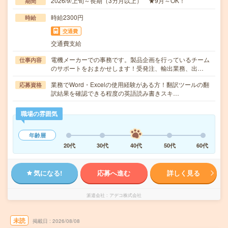
2026/9/上旬～長期（3カ月以上） ★9月～OK！
期間
時給2300円
時給
交通費
交通費支給
電機メーカーでの事務です。製品企画を行っているチーム
仕事内容
のサポートをおまかせします！受発注、輸出業務、出…
業務でWord・Excelの使用経験がある方！翻訳ツールの翻
応募資格
訳結果を確認できる程度の英語読み書きスキ…
職場の雰囲気
年齢層
20代
30代
40代
50代
60代
気になる!
応募へ進む
詳しく見る
派遣会社
アデコ株式会社
未読
掲載日
2026/08/08