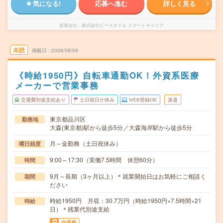
気になる!
応募へ進む
詳しく見る
派遣会社
株式会社ビースタイル スマートキャリア
未読
掲載日
2026/08/09
《時給1950円》自転車通勤OK！外資系医療
メーカーで営業事務
交通費別途支給あり
土日祝日が休み
WEB登録OK
派遣
東京都品川区
勤務地
大森(東京都)駅から徒歩5分／大森海岸駅から徒歩5分
月～金勤務（土日祝休み）
曜日頻度
9:00～17:30（実働7.5時間 休憩60分）
時間
9月～長期（3ヶ月以上）＊就業開始日はお気軽にご相談く
期間
ださい
時給1950円 月収：30.7万円（時給1950円×7.5時間×21
時給
日）＊残業代別途支給
交通費