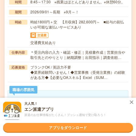
8:45～17:30 ※残業はほとんどありません。※休憩60分。
時間
2026/09/01～長期 ※9月～！
期間
時給1800円＋交 【月収例】282,600円～ ■給与の前払
時給
いが可能な速払いサービスあり
交通費
交通費支給あり
＊受注内容の入力・確認・修正｜見積書作成｜営業担当や
仕事内容
取引先とのやりとり｜納期調整｜出荷指示｜調査依頼…
ブランクOK / 英語力不要
応募資格
◆業界経験問いません！◆営業事務（受発注業務）の経験
がある方◆【必要なOAスキル】Excel（SUM…
職場の雰囲気
年齢層
大人気！
エン派遣アプリ
20代
30代
40代
50代
60代
派遣のお仕事情報がたくさん！プッシュ通知で受け取ろう！
男女比率
女性
男性
アプリをダウンロード
もっと見る