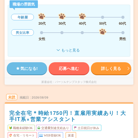
職場の雰囲気
年齢層
20代
30代
40代
50代
60代
男女比率
女性
男性
もっと見る
気になる!
応募へ進む
詳しく見る
派遣会社
パーソルテンプスタッフ株式会社
未読
掲載日
2026/08/09
完全在宅＊時給1750円！直雇用実績あり！大
手IT系×営業アシスタント
職種未経験OK
交通費別途支給あり
土日祝日が休み
在宅・リモート
WEB登録OK
派遣