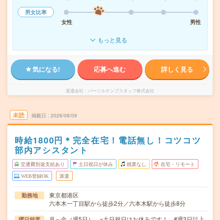
男女比率
女性
男性
もっと見る
気になる!
応募へ進む
詳しく見る
派遣会社
パーソルテンプスタッフ株式会社
未読
掲載日
2026/08/09
時給1800円＊完全在宅！電話無し！コツコツ
部内アシスタント
交通費別途支給あり
土日祝日が休み
残業なし
在宅・リモート
WEB登録OK
派遣
東京都港区
勤務地
六本木一丁目駅から徒歩2分／六本木駅から徒歩8分
月～金（週5日） ※土日祝日はお休みです！ #週3日以上
曜日頻度