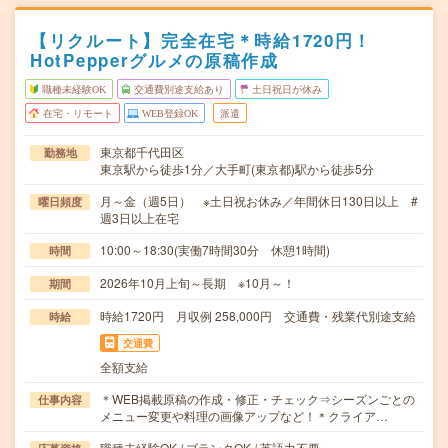
【リクルート】完全在宅＊時給1720円！
HotPepperグルメの原稿作成
職種未経験OK
交通費別途支給あり
土日祝日が休み
在宅・リモート
WEB登録OK
派遣
東京都千代田区
勤務地
東京駅から徒歩1分／大手町(東京都)駅から徒歩5分
月～金（週5日） ※土日祝お休み／年間休日130日以上 #
曜日頻度
週3日以上在宅
10:00～18:30(実働7時間30分 休憩1時間)
時間
2026年10月上旬～長期 ※10月～！
期間
時給1720円 月収例 258,000円 交通費・残業代別途支給
時給
交通費
全額支給
＊WEB掲載原稿の作成・修正・チェック⇒シーズンごとの
仕事内容
メニュー変更や料理の画像アップなど！＊クライア…
職種未経験OK / ブランクOK / 英語力不要