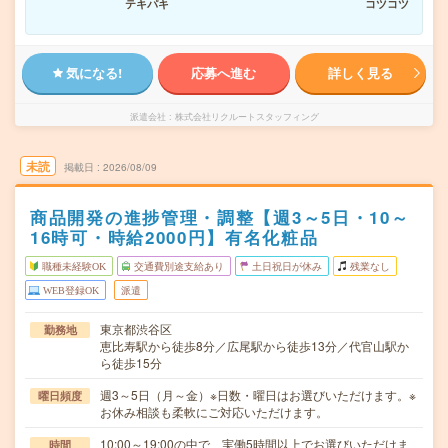
テキパキ
コツコツ
気になる!
応募へ進む
詳しく見る
派遣会社
株式会社リクルートスタッフィング
未読
掲載日
2026/08/09
商品開発の進捗管理・調整【週3～5日・10～
16時可・時給2000円】有名化粧品
職種未経験OK
交通費別途支給あり
土日祝日が休み
残業なし
WEB登録OK
派遣
東京都渋谷区
勤務地
恵比寿駅から徒歩8分／広尾駅から徒歩13分／代官山駅か
ら徒歩15分
週3～5日（月～金）※日数・曜日はお選びいただけます。※
曜日頻度
お休み相談も柔軟にご対応いただけます。
10:00～19:00の中で、実働5時間以上でお選びいただけま
時間