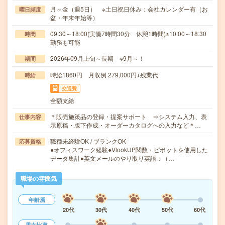
月～金（週5日） ※土日祝日休み：会社カレンダー有（お
曜日頻度
盆・年末年始等）
09:30～18:00(実働7時間30分 休憩1時間)※10:00～18:30
時間
勤務も可能
2026年09月上旬～長期 ※9月～！
期間
時給1860円 月収例 279,000円+残業代
時給
交通費
全額支給
＊販売施策品の登録・提案サポート ⇒システム入力、表
仕事内容
示原稿・版下作成・オーダーカタログへの入力など＊…
職種未経験OK / ブランクOK
応募資格
●オフィスワーク経験●VlookUP関数・ピボットを使用した
データ集計●英文メールのやり取り英語：（…
職場の雰囲気
年齢層
20代
30代
40代
50代
60代
男女比率