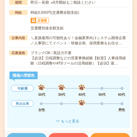
即日～長期 ※9月開始もご相談ください
期間
時給2,000円(交通費全額支給)
時給
交通費
交通費別途全額支給
＼直接雇用の可能性あり！金融業界向けシステム開発企業
仕事内容
／人事部にてイベント・研修企画、採用業務をお任せ…
ブランクOK / 英語力不要
応募資格
【必須】日程調整などの営業事務経験【歓迎】人事採用経
験（日程調整やATSツールの活用経験）【必須】基…
職場の雰囲気
年齢層
20代
30代
40代
50代
60代
男女比率
女性
男性
もっと見る