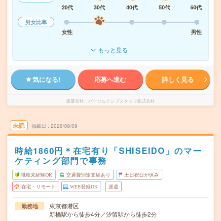
20代
30代
40代
50代
60代
男女比率
女性
男性
もっと見る
気になる!
応募へ進む
詳しく見る
派遣会社
パーソルテンプスタッフ株式会社
未読
掲載日
2026/08/09
時給1860円＊在宅有り「SHISEIDO」のマー
ケティング部門で事務
職種未経験OK
交通費別途支給あり
土日祝日が休み
在宅・リモート
WEB登録OK
派遣
東京都港区
勤務地
新橋駅から徒歩4分／汐留駅から徒歩2分