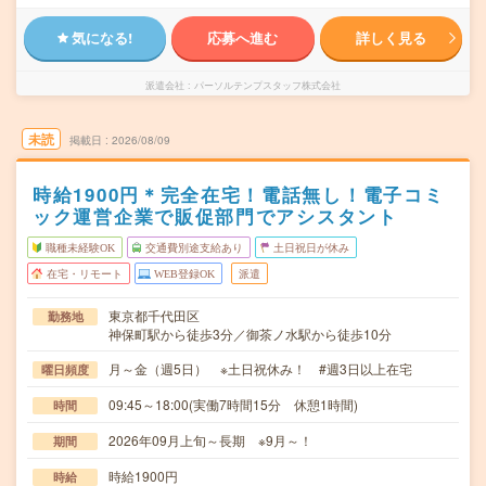
気になる!
応募へ進む
詳しく見る
派遣会社
パーソルテンプスタッフ株式会社
未読
掲載日
2026/08/09
時給1900円＊完全在宅！電話無し！電子コミ
ック運営企業で販促部門でアシスタント
職種未経験OK
交通費別途支給あり
土日祝日が休み
在宅・リモート
WEB登録OK
派遣
東京都千代田区
勤務地
神保町駅から徒歩3分／御茶ノ水駅から徒歩10分
月～金（週5日） ※土日祝休み！ #週3日以上在宅
曜日頻度
09:45～18:00(実働7時間15分 休憩1時間)
時間
2026年09月上旬～長期 ※9月～！
期間
時給1900円
時給