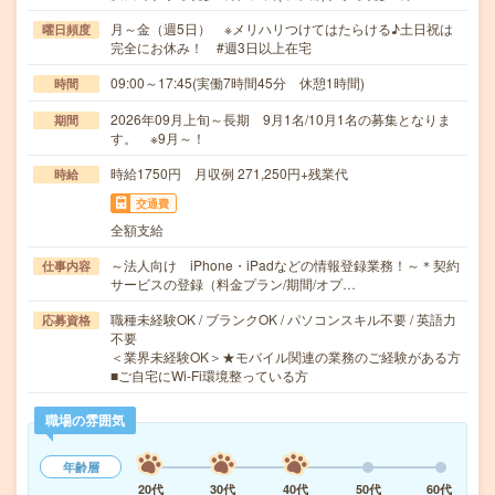
月～金（週5日） ※メリハリつけてはたらける♪土日祝は
曜日頻度
完全にお休み！ #週3日以上在宅
09:00～17:45(実働7時間45分 休憩1時間)
時間
2026年09月上旬～長期 9月1名/10月1名の募集となりま
期間
す。 ※9月～！
時給1750円 月収例 271,250円+残業代
時給
交通費
全額支給
～法人向け iPhone・iPadなどの情報登録業務！～＊契約
仕事内容
サービスの登録（料金プラン/期間/オプ…
職種未経験OK / ブランクOK / パソコンスキル不要 / 英語力
応募資格
不要
＜業界未経験OK＞★モバイル関連の業務のご経験がある方
■ご自宅にWi-Fi環境整っている方
職場の雰囲気
年齢層
20代
30代
40代
50代
60代