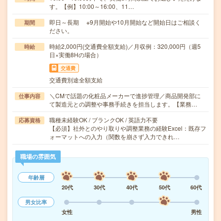
す。【例】10:00～16:00、11…
即日～長期 ※9月開始や10月開始など開始日はご相談く
期間
ださい。
時給2,000円(交通費全額支給)／月収例：320,000円（週5
時給
日×実働8Hの場合）
交通費
交通費別途全額支給
＼CMで話題の化粧品メーカーで進捗管理／商品開発部に
仕事内容
て製造元との調整や事務手続きを担当します。【業務…
職種未経験OK / ブランクOK / 英語力不要
応募資格
【必須】社外とのやり取りや調整業務の経験Excel：既存フ
ォーマットへの入力（関数を崩さず入力できれ…
職場の雰囲気
年齢層
20代
30代
40代
50代
60代
男女比率
女性
男性