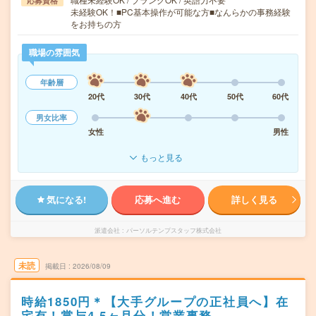
応募資格
未経験OK！■PC基本操作が可能な方■なんらかの事務経験
をお持ちの方
職場の雰囲気
年齢層
20代
30代
40代
50代
60代
男女比率
女性
男性
もっと見る
気になる!
応募へ進む
詳しく見る
派遣会社
パーソルテンプスタッフ株式会社
未読
掲載日
2026/08/09
時給1850円＊【大手グループの正社員へ】在
宅有！賞与4.5ヶ月分！営業事務