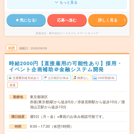
もっと見る
気になる!
応募へ進む
詳しく見る
派遣会社
株式会社ビースタイル スマートキャリア
未読
掲載日
2026/08/09
時給2000円【直接雇用の可能性あり】採用・
イベント企画補助＠金融システム開発
交通費別途支給あり
土日祝日が休み
残業なし
WEB登録OK
派遣
東京都港区
勤務地
赤坂(東京都)駅から徒歩5分／赤坂見附駅から徒歩10分／溜
池山王駅から徒歩13分
週5日（月～金）※事前のお休み相談可能です。
曜日頻度
9:00～17:30（休憩1時間）
時間