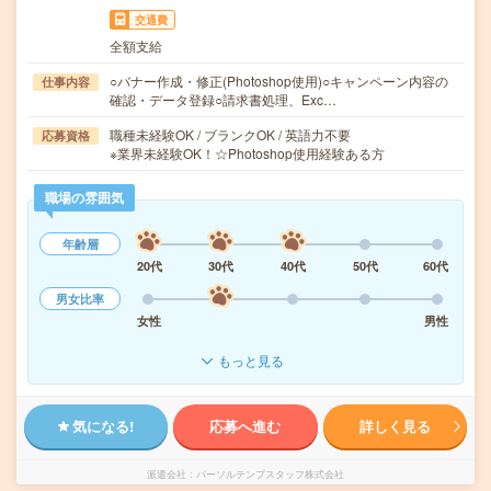
交通費
全額支給
○バナー作成・修正(Photoshop使用)○キャンペーン内容の
仕事内容
確認・データ登録○請求書処理、Exc…
職種未経験OK / ブランクOK / 英語力不要
応募資格
※業界未経験OK！☆Photoshop使用経験ある方
職場の雰囲気
年齢層
20代
30代
40代
50代
60代
男女比率
女性
男性
もっと見る
気になる!
応募へ進む
詳しく見る
派遣会社
パーソルテンプスタッフ株式会社