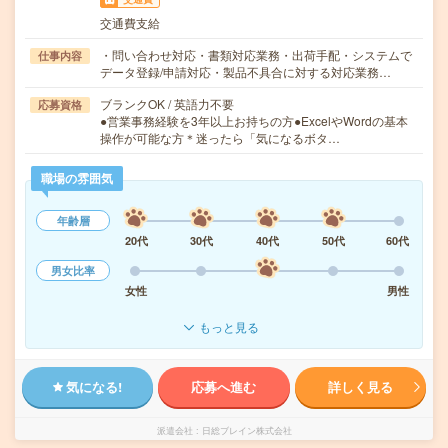
交通費支給
・問い合わせ対応・書類対応業務・出荷手配・システムで
仕事内容
データ登録/申請対応・製品不具合に対する対応業務…
ブランクOK / 英語力不要
応募資格
●営業事務経験を3年以上お持ちの方●ExcelやWordの基本
操作が可能な方＊迷ったら「気になるボタ…
職場の雰囲気
年齢層
20代
30代
40代
50代
60代
男女比率
女性
男性
もっと見る
気になる!
応募へ進む
詳しく見る
派遣会社
日総ブレイン株式会社