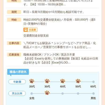
10:00～19:00の間で実働5時間以上でお選びいただけま
時間
す。【例】10:00～16:00(休憩6…
即日～長期 9月開始や10月開始も相談可能です。
期間
時給2,000円(交通費全額支給)／月収例：320,000円（週5
時給
日×実働8Hの場合）
交通費
交通費別途全額支給
＼TVCMでもお馴染み＊シャンプーなどヘアケア商品・化
仕事内容
粧品メーカー／営業部での事務サポートをお任せし…
職種未経験OK / ブランクOK / 英語力不要
応募資格
【必須】Excelを使用しての事務経験【歓迎】化粧品や日用
品が好きな方【必須】[Excel]VLOO…
職場の雰囲気
年齢層
20代
30代
40代
50代
60代
男女比率
女性
男性