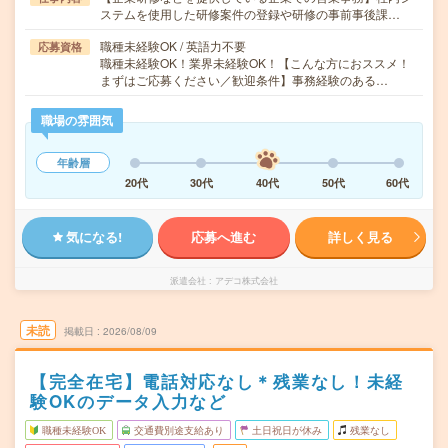
ステムを使用した研修案件の登録や研修の事前事後課…
職種未経験OK / 英語力不要
応募資格
職種未経験OK！業界未経験OK！【こんな方におススメ！
まずはご応募ください／歓迎条件】事務経験のある…
職場の雰囲気
年齢層
20代
30代
40代
50代
60代
気になる!
応募へ進む
詳しく見る
派遣会社
アデコ株式会社
未読
掲載日
2026/08/09
【完全在宅】電話対応なし＊残業なし！未経
験OKのデータ入力など
職種未経験OK
交通費別途支給あり
土日祝日が休み
残業なし