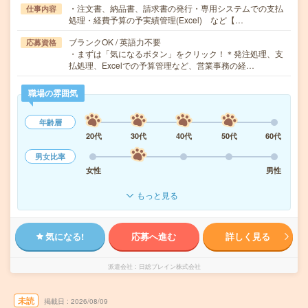
・注文書、納品書、請求書の発行・専用システムでの支払
仕事内容
処理・経費予算の予実績管理(Excel) など【…
ブランクOK / 英語力不要
応募資格
・まずは「気になるボタン」をクリック！＊発注処理、支
払処理、Excelでの予算管理など、営業事務の経…
職場の雰囲気
年齢層
20代
30代
40代
50代
60代
男女比率
女性
男性
もっと見る
気になる!
応募へ進む
詳しく見る
派遣会社
日総ブレイン株式会社
未読
掲載日
2026/08/09