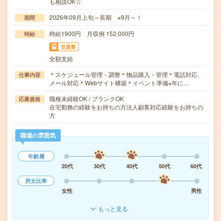
も相談OK☆
2026年09月上旬～長期 ※9月～！
期間
時給1900円 月収例 152,000円
時給
交通費
全額支給
＊スケジュール管理・調整＊物品購入・管理＊電話対応、
仕事内容
メール対応＊Webサイト構築＊イベント準備※年に…
職種未経験OK / ブランクOK
応募資格
在宅勤務の経験をお持ちの方法人顧客対応経験をお持ちの
方
職場の雰囲気
年齢層
20代
30代
40代
50代
60代
男女比率
女性
男性
もっと見る