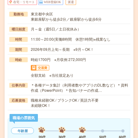
在宅・リモート
WEB登録OK
派遣
東京都中央区
勤務地
東銀座駅から徒歩2分／銀座駅から徒歩6分
月～金（週5日／土日祝休み）
曜日頻度
11:00～20:00(実働8時間 休憩1時間)※残業なし
時間
2026年09月上旬～長期 ※9月～OK！
期間
時給1700円 ※月収例 272,000円
時給
交通費
全額支給 ※当社規定あり
＊各種データ集計（利用者数やアプリのDL数など）＊資料
仕事内容
作成（PowerPoint）＊告知バナーの作成…
職種未経験OK / ブランクOK / 英語力不要
応募資格
未経験OK！
職場の雰囲気
年齢層
20代
30代
40代
50代
60代