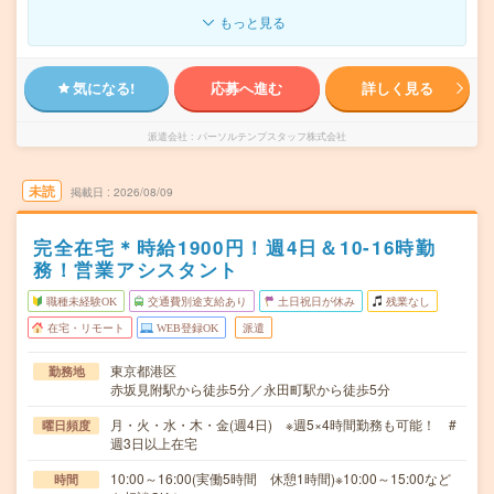
もっと見る
気になる!
応募へ進む
詳しく見る
派遣会社
パーソルテンプスタッフ株式会社
未読
掲載日
2026/08/09
完全在宅＊時給1900円！週4日＆10-16時勤
務！営業アシスタント
職種未経験OK
交通費別途支給あり
土日祝日が休み
残業なし
在宅・リモート
WEB登録OK
派遣
東京都港区
勤務地
赤坂見附駅から徒歩5分／永田町駅から徒歩5分
月・火・水・木・金(週4日) ※週5×4時間勤務も可能！ #
曜日頻度
週3日以上在宅
10:00～16:00(実働5時間 休憩1時間)※10:00～15:00など
時間