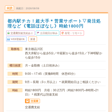
未読
掲載日
2026/08/09
都内駅チカ！超大手＊営業サポート▽発注処
理など《電話ほぼなし》時給1800円
交通費別途支給あり
土日祝日が休み
在宅・リモート
WEB登録OK
派遣
東京都品川区
勤務地
西大井駅から徒歩5分／中延駅から徒歩15分／下神明駅か
ら徒歩15分
月～金勤務（土日祝休み）
曜日頻度
9:00～17:45（実働8時間 休憩45分）
時間
9月～長期（3ヶ月以上）＊就業開始日はご相談ください
期間
時給1800円 月収：30.2万円（時給1800円×8時間×21
時給
日）＊残業代は別途支給
交通費
交通費支給