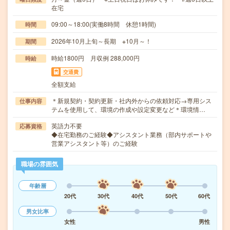
在宅
09:00～18:00(実働8時間 休憩1時間)
時間
2026年10月上旬～長期 ※10月～！
期間
時給1800円 月収例 288,000円
時給
交通費
全額支給
＊新規契約・契約更新・社内外からの依頼対応→専用シス
仕事内容
テムを使用して、環境の作成や設定変更など＊環境情…
英語力不要
応募資格
◆在宅勤務のご経験◆アシスタント業務（部内サポートや
営業アシスタント等）のご経験
職場の雰囲気
年齢層
20代
30代
40代
50代
60代
男女比率
女性
男性