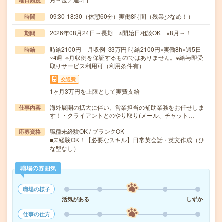
曜日頻度
09:30-18:30（休憩60分）実働8時間（残業少なめ！）
時間
2026年08月24日～長期 ※開始日相談OK ※8月～！
期間
時給2100円 月収例 33万円 時給2100円×実働8h×週5日
時給
×4週 ※月収例を保証するものではありません。※給与即受
取りサービス利用可（利用条件有）
交通費
1ヶ月3万円を上限として実費支給
海外展開の拡大に伴い、営業担当の補助業務をお任せしま
仕事内容
す！・クライアントとのやり取り(メール、チャット…
職種未経験OK / ブランクOK
応募資格
■未経験OK！【必要なスキル】日常英会話・英文作成（ひ
な型なし）
職場の雰囲気
職場の様子
活気がある
しずか
仕事の仕方