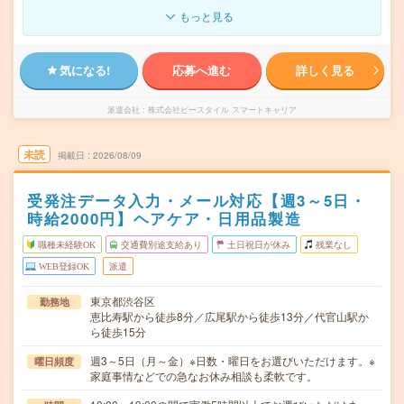
もっと見る
気になる!
応募へ進む
詳しく見る
派遣会社
株式会社ビースタイル スマートキャリア
未読
掲載日
2026/08/09
受発注データ入力・メール対応【週3～5日・
時給2000円】ヘアケア・日用品製造
職種未経験OK
交通費別途支給あり
土日祝日が休み
残業なし
WEB登録OK
派遣
東京都渋谷区
勤務地
恵比寿駅から徒歩8分／広尾駅から徒歩13分／代官山駅か
ら徒歩15分
週3～5日（月～金）※日数・曜日をお選びいただけます。※
曜日頻度
家庭事情などでの急なお休み相談も柔軟です。