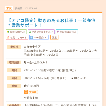
未読
掲載日
2026/08/09
【アデコ限定】動きのあるお仕事！一部在宅
＊営業サポート！
職種未経験OK
交通費別途支給あり
土日祝日が休み
在宅・リモート
WEB登録OK
派遣
東京都中央区
勤務地
日本橋(東京都)駅から徒歩1分／三越前駅から徒歩4分／大
手町(東京都)駅から徒歩6分
月～金※土日休み！
曜日頻度
9:00～17:15(実働:7時間15分) (休憩60分)
時間
2026/10/上旬～長期（3カ月以上） ★10月～OK！
期間
時給1900円
時給
交通費
交通費支給
【企業研修などを提供している企業での営業事務】社内シ
仕事内容