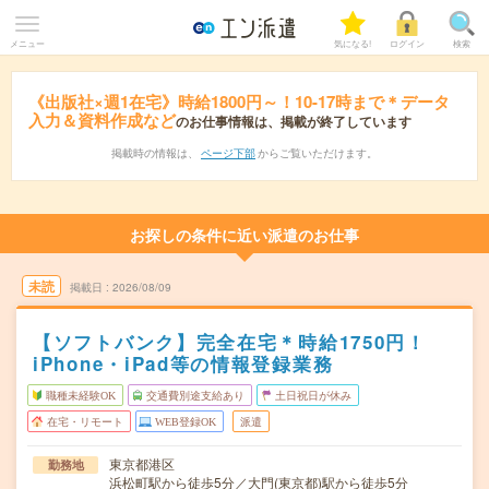
メニュー
気になる!
ログイン
検索
《出版社×週1在宅》時給1800円～！10-17時まで＊データ
入力＆資料作成など
のお仕事情報は、掲載が終了しています
掲載時の情報は、
ページ下部
からご覧いただけます。
お探しの条件に近い派遣のお仕事
未読
掲載日
2026/08/09
【ソフトバンク】完全在宅＊時給1750円！
iPhone・iPad等の情報登録業務
職種未経験OK
交通費別途支給あり
土日祝日が休み
在宅・リモート
WEB登録OK
派遣
東京都港区
勤務地
浜松町駅から徒歩5分／大門(東京都)駅から徒歩5分