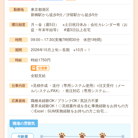
東京都港区
勤務地
新橋駅から徒歩9分／汐留駅から徒歩5分
月～金（週5日） ※土日祝日休み：会社カレンダー有（お
曜日頻度
盆・年末年始等） #週3日以上在宅
09:00～17:30(実働7時間30分 休憩1時間)
時間
2026年10月上旬～長期 ※10月～！
期間
時給1750円
時給
交通費
全額支給
○見積作成 ・送付（専用システム使用）○注文受付（メー
仕事内容
ル/システム/FAX）・発注対応（専用システム…
職種未経験OK / ブランクOK / 英語力不要
応募資格
業界未経験OK！◇見積書作成を含む事務経験をお持ちの方
◇Excel：SUM実務経験をお持ちの方ご自宅…
職場の雰囲気
年齢層