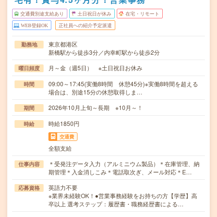
交通費別途支給あり
土日祝日が休み
在宅・リモート
WEB登録OK
正社員への紹介予定派遣
東京都港区
勤務地
新橋駅から徒歩3分／内幸町駅から徒歩2分
月～金（週5日） ※土日祝日お休み
曜日頻度
09:00～17:45(実働8時間 休憩45分)※実働8時間を超える
時間
場合は、別途15分の休憩取得しま…
2026年10月上旬～長期 ※10月～！
期間
時給1850円
時給
交通費
全額支給
＊受発注データ入力（アルミニウム製品）＊在庫管理、納
仕事内容
期管理＊入金消しこみ＊電話取次ぎ、メール対応＊E…
英語力不要
応募資格
※業界未経験OK！●営業事務経験をお持ちの方【学歴】高
卒以上 選考ステップ：履歴書・職務経歴書による…