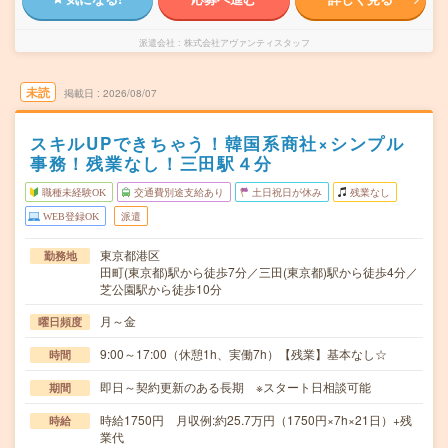
派遣会社
株式会社アヴァンティスタッフ
未読
掲載日
2026/08/07
スキルUPできちゃう！韓国系商社×シンプル
事務！残業なし！三田駅４分
職種未経験OK
交通費別途支給あり
土日祝日が休み
残業なし
WEB登録OK
派遣
東京都港区
勤務地
田町(東京都)駅から徒歩7分／三田(東京都)駅から徒歩4分／
芝公園駅から徒歩10分
月～金
曜日頻度
9:00～17:00（休憩1h、実働7h）【残業】基本なし☆
時間
即日～契約更新のある長期 ※スタート日相談可能
期間
時給1750円 月収例:約25.7万円（1750円×7h×21日）+残
時給
業代