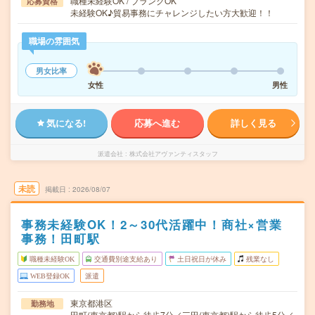
職種未経験OK / ブランクOK
応募資格
未経験OK♪貿易事務にチャレンジしたい方大歓迎！！
職場の雰囲気
男女比率
女性
男性
気になる!
応募へ進む
詳しく見る
派遣会社
株式会社アヴァンティスタッフ
未読
掲載日
2026/08/07
事務未経験OK！2～30代活躍中！商社×営業
事務！田町駅
職種未経験OK
交通費別途支給あり
土日祝日が休み
残業なし
WEB登録OK
派遣
東京都港区
勤務地
田町(東京都)駅から徒歩7分／三田(東京都)駅から徒歩5分／