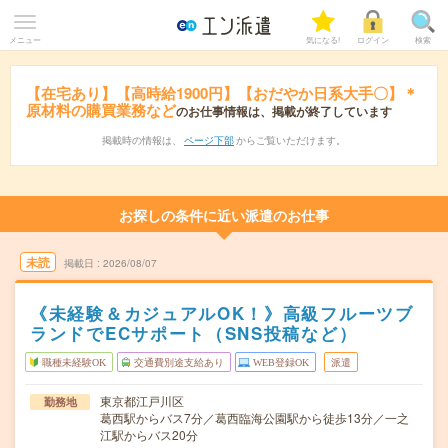
メニュー
気になる!
ログイン
検索
【在宅あり】【高時給1900円】【おだやか日系大手〇】＊
原材料の購買業務など
のお仕事情報は、掲載が終了しています
掲載時の情報は、
ページ下部
からご覧いただけます。
お探しの条件に近い派遣のお仕事
未読
掲載日
2026/08/07
《未経験＆カジュアルOK！》高級フルーツブ
ランドでECサポート（SNS投稿など）
職種未経験OK
交通費別途支給あり
WEB登録OK
派遣
東京都江戸川区
勤務地
葛西駅からバス7分／葛西臨海公園駅から徒歩13分／一之
江駅からバス20分