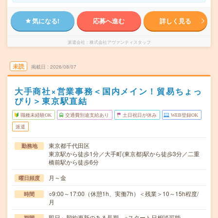
気になる!
応募へ進む
詳しく見る
派遣会社
株式会社アヴァンティスタッフ
未読
掲載日
2026/08/07
大手商社×営業事務＜国内メイン！貿易ちょっ
ぴり＞東京駅直結
職種未経験OK
交通費別途支給あり
土日祝日が休み
WEB登録OK
派遣
東京都千代田区
勤務地
東京駅から徒歩1分／大手町(東京都)駅から徒歩3分／二重
橋前駅から徒歩6分
月～金
曜日頻度
○9:00～17:00（休憩1h、実働7h）＜残業＞10～15h程度/
時間
月
即日～契約更新のある長期 ※スタート日相談可能
期間