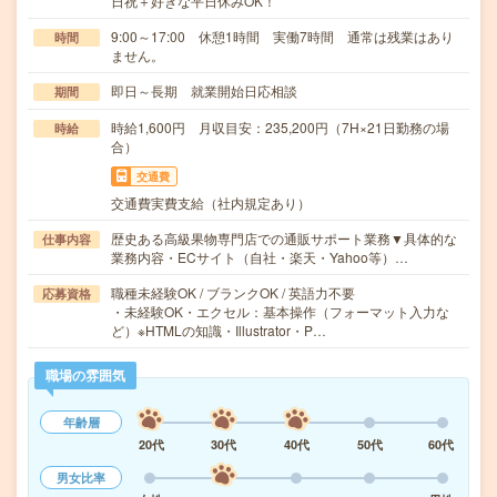
日祝＋好きな平日休みOK！
9:00～17:00 休憩1時間 実働7時間 通常は残業はあり
時間
ません。
即日～長期 就業開始日応相談
期間
時給1,600円 月収目安：235,200円（7H×21日勤務の場
時給
合）
交通費
交通費実費支給（社内規定あり）
歴史ある高級果物専門店での通販サポート業務▼具体的な
仕事内容
業務内容・ECサイト（自社・楽天・Yahoo等）…
職種未経験OK / ブランクOK / 英語力不要
応募資格
・未経験OK・エクセル：基本操作（フォーマット入力な
ど）※HTMLの知識・Illustrator・P…
職場の雰囲気
年齢層
20代
30代
40代
50代
60代
男女比率