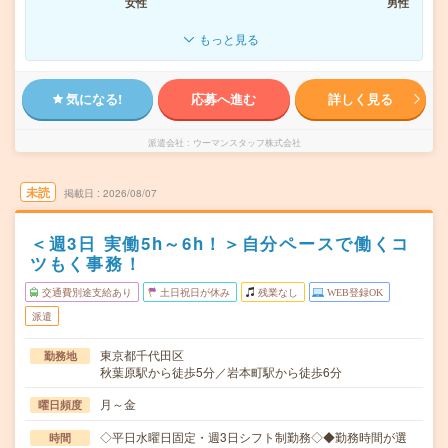
女性
男性
もっと見る
気になる!
応募へ進む
詳しく見る
派遣会社
ウーマンスタッフ株式会社
未読
掲載日
2026/08/07
＜週3日 実働5h～6h！＞自分ペースで働くコ
ツもく事務！
交通費別途支給あり
土日祝日が休み
残業なし
WEB登録OK
派遣
東京都千代田区
勤務地
秋葉原駅から徒歩5分／岩本町駅から徒歩6分
月～金
曜日頻度
◇平日水曜日固定・週3日シフト制勤務◇◆勤務時間が選
時間