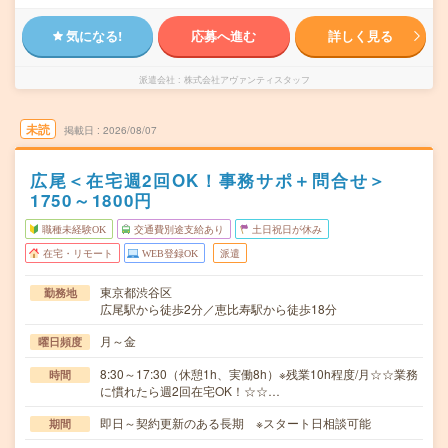
気になる!
応募へ進む
詳しく見る
派遣会社
株式会社アヴァンティスタッフ
未読
掲載日
2026/08/07
広尾＜在宅週2回OK！事務サポ＋問合せ＞
1750～1800円
職種未経験OK
交通費別途支給あり
土日祝日が休み
在宅・リモート
WEB登録OK
派遣
東京都渋谷区
勤務地
広尾駅から徒歩2分／恵比寿駅から徒歩18分
月～金
曜日頻度
8:30～17:30（休憩1h、実働8h）※残業10h程度/月☆☆業務
時間
に慣れたら週2回在宅OK！☆☆…
即日～契約更新のある長期 ※スタート日相談可能
期間