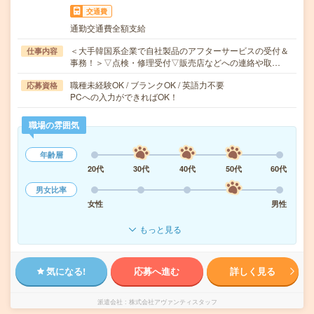
交通費
通勤交通費全額支給
＜大手韓国系企業で自社製品のアフターサービスの受付＆
仕事内容
事務！＞▽点検・修理受付▽販売店などへの連絡や取…
職種未経験OK / ブランクOK / 英語力不要
応募資格
PCへの入力ができればOK！
職場の雰囲気
年齢層
20代
30代
40代
50代
60代
男女比率
女性
男性
もっと見る
気になる!
応募へ進む
詳しく見る
派遣会社
株式会社アヴァンティスタッフ