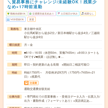
＼貿易事務にチャレンジ/未経験OK！残業少
なめ×17時前退勤
職種未経験OK
交通費別途支給あり
土日祝日が休み
残業なし
WEB登録OK
派遣
東京都中央区
勤務地
小伝馬町駅から徒歩2分／新日本橋駅から徒歩4分／三越前
駅から徒歩9分
月～金
曜日頻度
■8:10～16:55（休憩50m、実働7h55m）※9:00スタートも
時間
OKです♪■残業：ほぼ無し★…
即日～契約更新のある長期 ※開始日ご相談可能◎
期間
時給1750円～ 月収例:約29万円（1750円×7h55m×21
時給
日）+残業代
交通費
通勤交通費全額支給
＜専門商社での営業事務＞・受発注データ入力・伝票入力/
仕事内容
出力・書類作成（フォーマットあり）※英語表記あ…