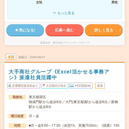
女性
男性
もっと見る
気になる!
応募へ進む
詳しく見る
派遣会社
株式会社アヴァンティスタッフ
未読
掲載日
2026/08/07
大手商社グループ《Excel活かせる事務ア
シ》派遣社員活躍中
交通費別途支給あり
土日祝日が休み
WEB登録OK
派遣
東京都港区
勤務地
御成門駅から徒歩6分／大門(東京都)駅から徒歩6分／新橋
駅から徒歩8分
月～金
曜日頻度
■月～金9:00～17:30（休憩1h、実働7h30m）《残業》15h
時間