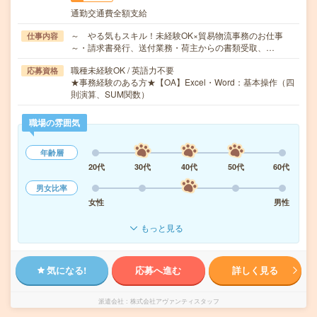
通勤交通費全額支給
～ やる気もスキル！未経験OK×貿易物流事務のお仕事
仕事内容
～・請求書発行、送付業務・荷主からの書類受取、…
職種未経験OK / 英語力不要
応募資格
★事務経験のある方★【OA】Excel・Word：基本操作（四
則演算、SUM関数）
職場の雰囲気
年齢層
20代
30代
40代
50代
60代
男女比率
女性
男性
もっと見る
気になる!
応募へ進む
詳しく見る
派遣会社
株式会社アヴァンティスタッフ