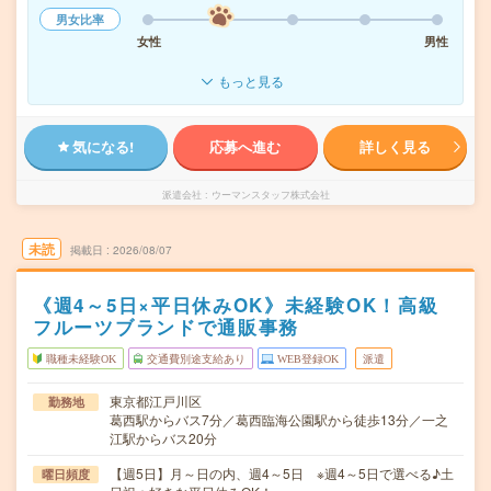
男女比率
女性
男性
もっと見る
気になる!
応募へ進む
詳しく見る
派遣会社
ウーマンスタッフ株式会社
未読
掲載日
2026/08/07
《週4～5日×平日休みOK》未経験OK！高級
フルーツブランドで通販事務
職種未経験OK
交通費別途支給あり
WEB登録OK
派遣
東京都江戸川区
勤務地
葛西駅からバス7分／葛西臨海公園駅から徒歩13分／一之
江駅からバス20分
【週5日】月～日の内、週4～5日 ※週4～5日で選べる♪土
曜日頻度