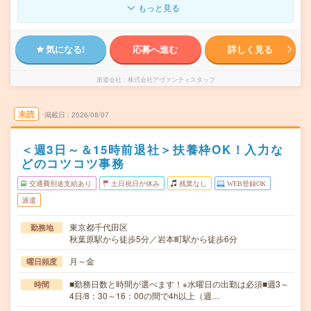
もっと見る
気になる!
応募へ進む
詳しく見る
派遣会社
株式会社アヴァンティスタッフ
未読
掲載日
2026/08/07
＜週3日～＆15時前退社＞扶養枠OK！入力な
どのコツコツ事務
交通費別途支給あり
土日祝日が休み
残業なし
WEB登録OK
派遣
東京都千代田区
勤務地
秋葉原駅から徒歩5分／岩本町駅から徒歩6分
月～金
曜日頻度
■勤務日数と時間が選べます！※水曜日の出勤は必須■週3～
時間
4日/8：30～16：00の間で4h以上（週…