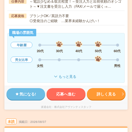
～電話少なめ＆取次程度！～受注入力と出荷依頼のオシゴ
仕事内容
ト～▼注文書を受注し入力（FAX/メールで届く→…
ブランクOK / 英語力不要
応募資格
◎受発注のご経験 …業界未経験かんげい！
職場の雰囲気
年齢層
20代
30代
40代
50代
60代
男女比率
女性
男性
もっと見る
気になる!
応募へ進む
詳しく見る
派遣会社
株式会社アヴァンティスタッフ
未読
掲載日
2026/08/07