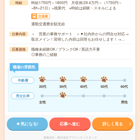
時給1750円～1800円 月収例:29.4万円～（1750円～
時給
×8h×21日）+残業代 ※時給は経験・スキルによる
交通費
通勤交通費全額支給
＜ 営業の事務サポート ＞▼社内外からの問合せ対応→
仕事内容
取次メイン！習得した内容は回答もお任せします！→…
職種未経験OK / ブランクOK / 英語力不要
応募資格
◎事務のご経験
職場の雰囲気
年齢層
20代
30代
40代
50代
60代
男女比率
女性
男性
気になる!
応募へ進む
詳しく見る
派遣会社
株式会社アヴァンティスタッフ