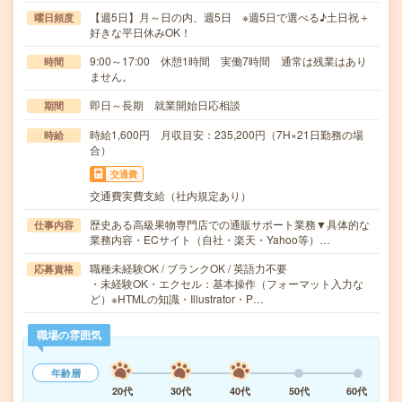
【週5日】月～日の内、週5日 ※週5日で選べる♪土日祝＋
曜日頻度
好きな平日休みOK！
9:00～17:00 休憩1時間 実働7時間 通常は残業はあり
時間
ません。
即日～長期 就業開始日応相談
期間
時給1,600円 月収目安：235,200円（7H×21日勤務の場
時給
合）
交通費
交通費実費支給（社内規定あり）
歴史ある高級果物専門店での通販サポート業務▼具体的な
仕事内容
業務内容・ECサイト（自社・楽天・Yahoo等）…
職種未経験OK / ブランクOK / 英語力不要
応募資格
・未経験OK・エクセル：基本操作（フォーマット入力な
ど）※HTMLの知識・Illustrator・P…
職場の雰囲気
年齢層
20代
30代
40代
50代
60代