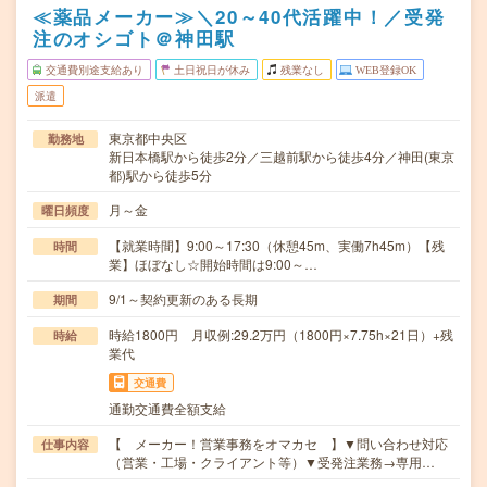
≪薬品メーカー≫＼20～40代活躍中！／受発
注のオシゴト＠神田駅
交通費別途支給あり
土日祝日が休み
残業なし
WEB登録OK
派遣
東京都中央区
勤務地
新日本橋駅から徒歩2分／三越前駅から徒歩4分／神田(東京
都)駅から徒歩5分
月～金
曜日頻度
【就業時間】9:00～17:30（休憩45m、実働7h45m）【残
時間
業】ほぼなし☆開始時間は9:00～…
9/1～契約更新のある長期
期間
時給1800円 月収例:29.2万円（1800円×7.75h×21日）+残
時給
業代
交通費
通勤交通費全額支給
【 メーカー！営業事務をオマカセ 】▼問い合わせ対応
仕事内容
（営業・工場・クライアント等）▼受発注業務→専用…