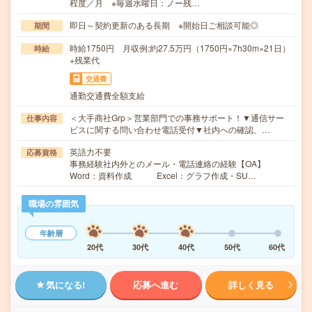
程度／月 ※毎週水曜日：ノー残…
即日～契約更新のある長期 ※開始日ご相談可能◎
期間
時給1750円 月収例:約27.5万円（1750円×7h30m×21日）
時給
+残業代
交通費
通勤交通費全額支給
＜大手商社Grp＞営業部門での事務サポート！▼通信サー
仕事内容
ビスに関する問い合わせ電話受付▼社内への確認、…
英語力不要
応募資格
事務経験社内外とのメール・電話連絡の経験【OA】
Word：資料作成 Excel：グラフ作成・SU…
職場の雰囲気
年齢層
20代
30代
40代
50代
60代
気になる!
応募へ進む
詳しく見る