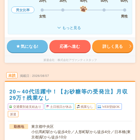
20代
30代
40代
50代
60代
男女比率
女性
男性
もっと見る
気になる!
応募へ進む
詳しく見る
派遣会社
株式会社アヴァンティスタッフ
未読
掲載日
2026/08/07
20～40代活躍中！【お砂糖等の受発注】月収
29万↑残業なし
交通費別途支給あり
土日祝日が休み
残業なし
WEB登録OK
派遣
東京都中央区
勤務地
小伝馬町駅から徒歩4分／人形町駅から徒歩4分／日本橋(東
京都)駅から徒歩10分