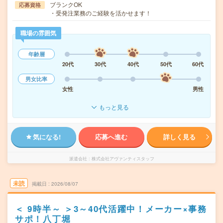
ブランクOK
応募資格
・受発注業務のご経験を活かせます！
職場の雰囲気
年齢層
20代
30代
40代
50代
60代
男女比率
女性
男性
もっと見る
気になる!
応募へ進む
詳しく見る
派遣会社
株式会社アヴァンティスタッフ
未読
掲載日
2026/08/07
＜ 9時半～ ＞3～40代活躍中！メーカー×事務
サポ！八丁堀