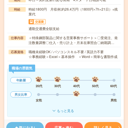
時給1800円 月収例:約26.4万円（1800円×7h×21日）+残
時給
業代
交通費
通勤交通費全額支給
＜特殊鋼部製品に関する営業事務サポート＞〇受発注、発
仕事内容
注数量調整〇仕入・売り計上・月末在庫照合〇納期調…
職種未経験OK / パソコンスキル不要 / 英語力不要
応募資格
☆事務経験＜Excel＞基本操作 ＜Word＞簡単な書類作成
職場の雰囲気
年齢層
20代
30代
40代
50代
60代
男女比率
女性
男性
もっと見る
気になる!
応募へ進む
詳しく見る