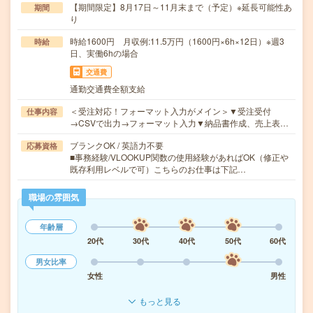
【期間限定】8月17日～11月末まで（予定）※延長可能性あ
期間
り
時給1600円 月収例:11.5万円（1600円×6h×12日）※週3
時給
日、実働6hの場合
交通費
通勤交通費全額支給
＜受注対応！フォーマット入力がメイン＞▼受注受付
仕事内容
→CSVで出力→フォーマット入力▼納品書作成、売上表…
ブランクOK / 英語力不要
応募資格
■事務経験/VLOOKUP関数の使用経験があればOK（修正や
既存利用レベルで可）こちらのお仕事は下記…
職場の雰囲気
年齢層
20代
30代
40代
50代
60代
男女比率
女性
男性
もっと見る