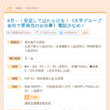
未読
掲載日
2026/08/07
9月～！安定してはたらける！《大手グループ
会社で受発注のお仕事》電話少なめ！
交通費別途支給あり
土日祝日が休み
WEB登録OK
派遣
東京都千代田区
勤務地
九段下駅から徒歩3分／水道橋駅から徒歩8分／神保町駅か
ら徒歩6分
月～金
曜日頻度
■月～金9：00～17：30（休憩1h、実働7h30m）◆残業：
時間
5～10h/月程度 ※月末月初にお願…
9月1日～契約更新のある長期
期間
時給1850円～ 月収例:約29.1万円（1850円×7h30m×21
時給
日） + 残業代
交通費
通勤交通費全額支給