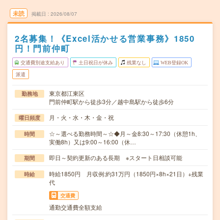
未読
掲載日
2026/08/07
2名募集！《Excel活かせる営業事務》1850
円！門前仲町
交通費別途支給あり
土日祝日が休み
残業なし
WEB登録OK
派遣
東京都江東区
勤務地
門前仲町駅から徒歩3分／越中島駅から徒歩6分
月・火・水・木・金・祝
曜日頻度
☆～選べる勤務時間～☆◆月～金8:30～17:30（休憩1h、
時間
実働8h）又は9:00～16:00（休…
即日～契約更新のある長期 ※スタート日相談可能
期間
時給1850円 月収例:約31万円（1850円×8h×21日）+残業
時給
代
交通費
通勤交通費全額支給