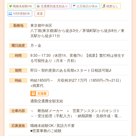
職種未経験OK
交通費別途支給あり
土日祝日が休み
残業なし
WEB登録OK
派遣
東京都中央区
勤務地
八丁堀(東京都)駅から徒歩3分／茅場町駅から徒歩8分／東
京駅から徒歩11分
月～金
曜日頻度
9:30～17:30（休憩1h、実働7h）【残業】繁忙時は発生す
時間
る可能性あり（月末・月初）
即日～契約更新のある長期※スタート日相談可能♪
期間
時給1850円～ 月収例:約27.1万円（1850円×7h×21日）
時給
+残業代
交通費
通勤交通費全額支給
～ 断熱材メーカー × 営業アシスタントのオシゴト
仕事内容
～・受注処理（手配入力）・納期調整・見積作成・電…
職種未経験OK / 英語力不要
応募資格
■営業事務のご経験