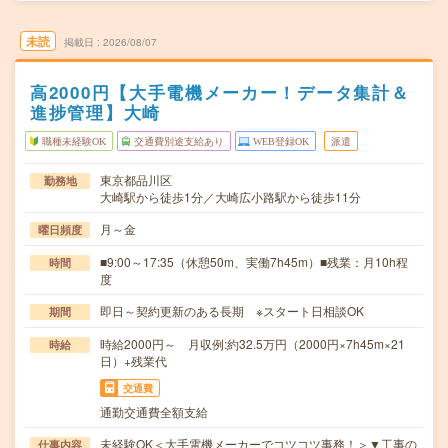
未読
掲載日
2026/08/07
高2000円【大手電機メーカー！データ集計＆
進捗管理】大崎
職種未経験OK
交通費別途支給あり
WEB登録OK
派遣
東京都品川区
勤務地
大崎駅から徒歩1分／大崎広小路駅から徒歩11分
月～金
曜日頻度
■9:00～17:35（休憩50m、実働7h45m）■残業：月10h程
時間
度
即日～契約更新のある長期 ※スタート日相談OK
期間
時給2000円～ 月収例:約32.5万円（2000円×7h45m×21
時給
日）+残業代
交通費
通勤交通費全額支給
未経験OK＜大手電機メーカーでコツコツ事務！＞▼工事の
仕事内容