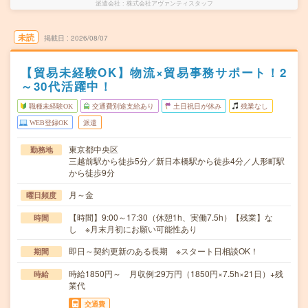
派遣会社
株式会社アヴァンティスタッフ
未読
掲載日
2026/08/07
【貿易未経験OK】物流×貿易事務サポート！2
～30代活躍中！
職種未経験OK
交通費別途支給あり
土日祝日が休み
残業なし
WEB登録OK
派遣
東京都中央区
勤務地
三越前駅から徒歩5分／新日本橋駅から徒歩4分／人形町駅
から徒歩9分
月～金
曜日頻度
【時間】9:00～17:30（休憩1h、実働7.5h）【残業】な
時間
し ※月末月初にお願い可能性あり
即日～契約更新のある長期 ※スタート日相談OK！
期間
時給1850円～ 月収例:29万円（1850円×7.5h×21日）+残
時給
業代
交通費