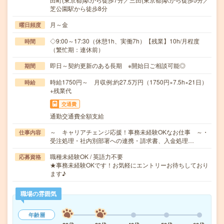
芝公園駅から徒歩8分
月～金
曜日頻度
◇9:00～17:30（休憩1h、実働7h）【残業】10h/月程度
時間
（繁忙期：連休前）
即日～契約更新のある長期 ※開始日ご相談可能◎
期間
時給1750円～ 月収例:約27.5万円（1750円×7.5h×21日）
時給
+残業代
交通費
通勤交通費全額支給
～ キャリアチェンジ応援！事務未経験OKなお仕事 ～・
仕事内容
受注処理・社内別部署への連携・請求書、入金処理…
職種未経験OK / 英語力不要
応募資格
★事務未経験OKです！お気軽にエントリーお待ちしており
ます♪
職場の雰囲気
年齢層