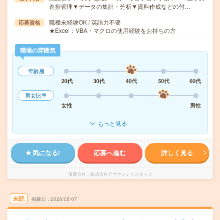
進捗管理▼データの集計・分析▼資料作成などの付…
職種未経験OK / 英語力不要
応募資格
★Excel：VBA・マクロの使用経験をお持ちの方
職場の雰囲気
年齢層
20代
30代
40代
50代
60代
男女比率
女性
男性
もっと見る
気になる!
応募へ進む
詳しく見る
派遣会社
株式会社アヴァンティスタッフ
未読
掲載日
2026/08/07