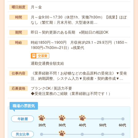
月～金
曜日頻度
月～金9:00～17:30（休憩1h、実働7h30m）【残業】ほぼ
時間
なし（繁忙期：月末月初、大型連休前…
即日～契約更新のある長期 ※開始日の相談OK
期間
時給1850円～1900円 月収例:約29.1～29.9万円（1850～
時給
1900円×7h30m×21日）+残業代
交通費
通勤交通費全額支給
《業界経験不問！お砂糖などの食品原料の受発注》▼受発
仕事内容
注、納期調整、システム入力▼見積書・契約書作成▼…
ブランクOK / 英語力不要
応募資格
◆受発注業務のご経験（業界経験は不問です！）
職場の雰囲気
年齢層
20代
30代
40代
50代
60代
男女比率