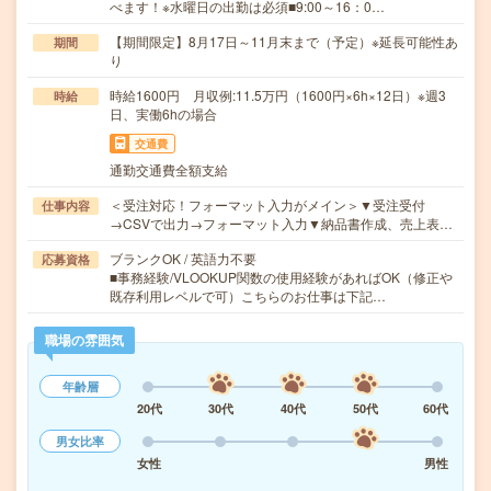
べます！※水曜日の出勤は必須■9:00～16：0…
【期間限定】8月17日～11月末まで（予定）※延長可能性あ
期間
り
時給1600円 月収例:11.5万円（1600円×6h×12日）※週3
時給
日、実働6hの場合
交通費
通勤交通費全額支給
＜受注対応！フォーマット入力がメイン＞▼受注受付
仕事内容
→CSVで出力→フォーマット入力▼納品書作成、売上表…
ブランクOK / 英語力不要
応募資格
■事務経験/VLOOKUP関数の使用経験があればOK（修正や
既存利用レベルで可）こちらのお仕事は下記…
職場の雰囲気
年齢層
20代
30代
40代
50代
60代
男女比率
女性
男性