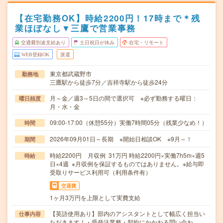
【在宅勤務OK】時給2200円！17時まで＊残
業ほぼなし▼三鷹で営業事務
交通費別途支給あり
土日祝日が休み
在宅・リモート
WEB登録OK
派遣
東京都武蔵野市
勤務地
三鷹駅から徒歩7分／吉祥寺駅から徒歩24分
月～金／週3～5日の間で選択可 ※必ず勤務する曜日：
曜日頻度
月・水・金
09:00-17:00（休憩55分）実働7時間05分（残業少なめ！）
時間
2026年09月01日～長期 ※開始日相談OK ※9月～！
期間
時給2200円 月収例 31万円 時給2200円×実働7h5m×週5
時給
日×4週 ※月収例を保証するものではありません。※給与即
受取りサービス利用可（利用条件有）
交通費
1ヶ月3万円を上限として実費支給
【英語使用あり】部内のアシスタントとして幅広く担当い
仕事内容
ただきます！・受発注業務・契約にかかわる問い合わ…