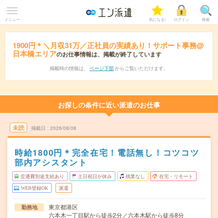
メニュー
気になる!
ログイン
検索
1900円＊＼月収31万／正社員の実績あり！サポート事務@
日本橋エリア
のお仕事情報は、掲載が終了しています
掲載時の情報は、
ページ下部
からご覧いただけます。
お探しの条件に近い派遣のお仕事
未読
掲載日
2026/08/08
時給1800円＊完全在宅！電話無し！コツコツ
部内アシスタント
交通費別途支給あり
土日祝日が休み
残業なし
在宅・リモート
WEB登録OK
派遣
東京都港区
勤務地
六本木一丁目駅から徒歩2分／六本木駅から徒歩8分