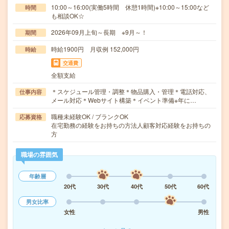
10:00～16:00(実働5時間 休憩1時間)※10:00～15:00など
時間
も相談OK☆
2026年09月上旬～長期 ※9月～！
期間
時給1900円 月収例 152,000円
時給
交通費
全額支給
＊スケジュール管理・調整＊物品購入・管理＊電話対応、
仕事内容
メール対応＊Webサイト構築＊イベント準備※年に…
職種未経験OK / ブランクOK
応募資格
在宅勤務の経験をお持ちの方法人顧客対応経験をお持ちの
方
職場の雰囲気
年齢層
20代
30代
40代
50代
60代
男女比率
女性
男性