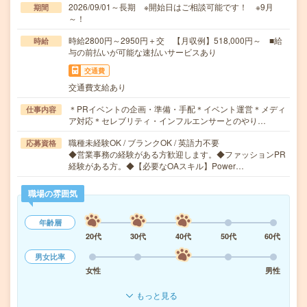
2026/09/01～長期 ※開始日はご相談可能です！ ※9月
期間
～！
時給2800円～2950円＋交 【月収例】518,000円～ ■給
時給
与の前払いが可能な速払いサービスあり
交通費
交通費支給あり
＊PRイベントの企画・準備・手配＊イベント運営＊メディ
仕事内容
ア対応＊セレブリティ・インフルエンサーとのやり…
職種未経験OK / ブランクOK / 英語力不要
応募資格
◆営業事務の経験がある方歓迎します。◆ファッションPR
経験がある方。◆【必要なOAスキル】Power…
職場の雰囲気
年齢層
20代
30代
40代
50代
60代
男女比率
女性
男性
もっと見る