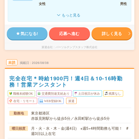
女性
男性
もっと見る
気になる!
応募へ進む
詳しく見る
派遣会社
パーソルテンプスタッフ株式会社
未読
掲載日
2026/08/08
完全在宅＊時給1900円！週4日＆10-16時勤
務！営業アシスタント
職種未経験OK
交通費別途支給あり
土日祝日が休み
残業なし
在宅・リモート
WEB登録OK
派遣
東京都港区
勤務地
赤坂見附駅から徒歩5分／永田町駅から徒歩5分
月・火・水・木・金(週4日) ※週5×4時間勤務も可能！ #
曜日頻度
週3日以上在宅