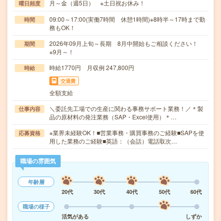
月～金（週5日） ※土日祝お休み！
曜日頻度
09:00～17:00(実働7時間 休憩1時間)※8時半～17時まで勤
時間
務もOK！
2026年09月上旬～長期 8月中開始もご相談ください！
期間
※9月～！
時給1770円 月収例 247,800円
時給
交通費
全額支給
＼委託先工場での生産に関わる事務サポート業務！／＊製
仕事内容
品の原材料の発注業務（SAP・Excel使用）＊…
※業界未経験OK！■営業事務・購買事務のご経験■SAPを使
応募資格
用した業務のご経験■英語：（会話）電話取次…
職場の雰囲気
年齢層
20代
30代
40代
50代
60代
職場の様子
活気がある
しずか