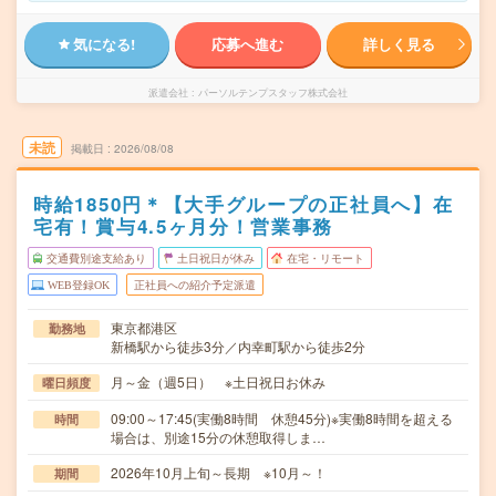
気になる!
応募へ進む
詳しく見る
派遣会社
パーソルテンプスタッフ株式会社
未読
掲載日
2026/08/08
時給1850円＊【大手グループの正社員へ】在
宅有！賞与4.5ヶ月分！営業事務
交通費別途支給あり
土日祝日が休み
在宅・リモート
WEB登録OK
正社員への紹介予定派遣
東京都港区
勤務地
新橋駅から徒歩3分／内幸町駅から徒歩2分
月～金（週5日） ※土日祝日お休み
曜日頻度
09:00～17:45(実働8時間 休憩45分)※実働8時間を超える
時間
場合は、別途15分の休憩取得しま…
2026年10月上旬～長期 ※10月～！
期間