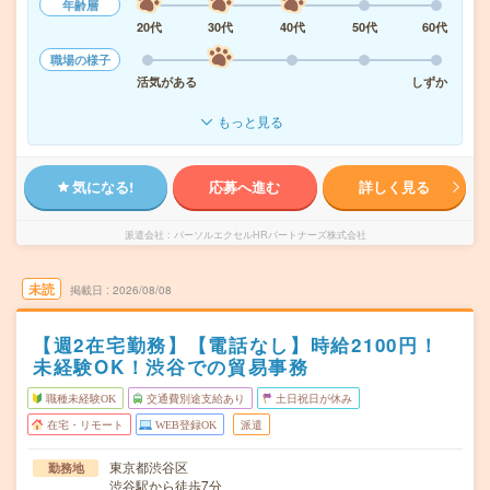
年齢層
20代
30代
40代
50代
60代
職場の様子
活気がある
しずか
もっと見る
気になる!
応募へ進む
詳しく見る
派遣会社
パーソルエクセルHRパートナーズ株式会社
未読
掲載日
2026/08/08
【週2在宅勤務】【電話なし】時給2100円！
未経験OK！渋谷での貿易事務
職種未経験OK
交通費別途支給あり
土日祝日が休み
在宅・リモート
WEB登録OK
派遣
東京都渋谷区
勤務地
渋谷駅から徒歩7分