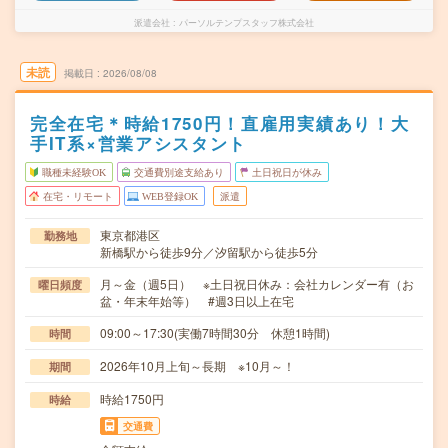
派遣会社
パーソルテンプスタッフ株式会社
未読
掲載日
2026/08/08
完全在宅＊時給1750円！直雇用実績あり！大
手IT系×営業アシスタント
職種未経験OK
交通費別途支給あり
土日祝日が休み
在宅・リモート
WEB登録OK
派遣
東京都港区
勤務地
新橋駅から徒歩9分／汐留駅から徒歩5分
月～金（週5日） ※土日祝日休み：会社カレンダー有（お
曜日頻度
盆・年末年始等） #週3日以上在宅
09:00～17:30(実働7時間30分 休憩1時間)
時間
2026年10月上旬～長期 ※10月～！
期間
時給1750円
時給
交通費