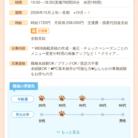
10:00～18:30(実働7時間30分 休憩1時間)
時間
2026年10月上旬～長期 ※10月～！
期間
時給1720円 月収例 258,000円 交通費・残業代別途支給
時給
交通費
全額支給
＊WEB掲載原稿の作成・修正・チェック⇒シーズンごとの
仕事内容
メニュー変更や料理の画像アップなど！＊クライア…
職種未経験OK / ブランクOK / 英語力不要
応募資格
未経験OK！■PC基本操作が可能な方■なんらかの事務経験
をお持ちの方
職場の雰囲気
年齢層
20代
30代
40代
50代
60代
男女比率
女性
男性
もっと見る