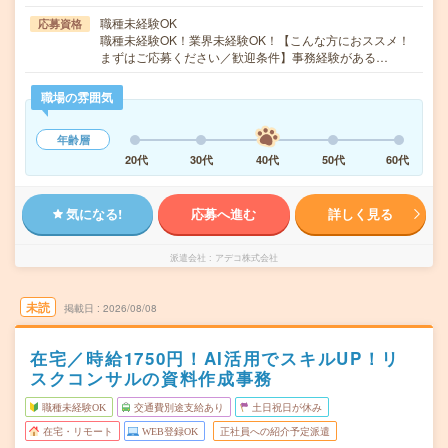
職種未経験OK
応募資格
職種未経験OK！業界未経験OK！【こんな方におススメ！
まずはご応募ください／歓迎条件】事務経験がある…
職場の雰囲気
年齢層
20代
30代
40代
50代
60代
気になる!
応募へ進む
詳しく見る
派遣会社
アデコ株式会社
未読
掲載日
2026/08/08
在宅／時給1750円！AI活用でスキルUP！リ
スクコンサルの資料作成事務
職種未経験OK
交通費別途支給あり
土日祝日が休み
在宅・リモート
WEB登録OK
正社員への紹介予定派遣