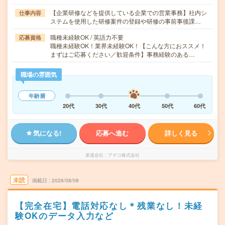
【企業研修などを提供している企業での営業事務】社内シ
仕事内容
ステムを使用した研修案件の登録や研修の事前事後課…
職種未経験OK / 英語力不要
応募資格
職種未経験OK！業界未経験OK！【こんな方におススメ！
まずはご応募ください／歓迎条件】事務経験のある…
職場の雰囲気
年齢層
20代
30代
40代
50代
60代
気になる!
応募へ進む
詳しく見る
派遣会社
アデコ株式会社
未読
掲載日
2026/08/08
【完全在宅】電話対応なし＊残業なし！未経
験OKのデータ入力など