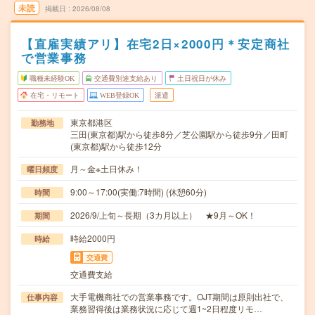
未読
掲載日
2026/08/08
【直雇実績アリ】在宅2日×2000円＊安定商社
で営業事務
職種未経験OK
交通費別途支給あり
土日祝日が休み
在宅・リモート
WEB登録OK
派遣
東京都港区
勤務地
三田(東京都)駅から徒歩8分／芝公園駅から徒歩9分／田町
(東京都)駅から徒歩12分
月～金※土日休み！
曜日頻度
9:00～17:00(実働:7時間) (休憩60分)
時間
2026/9/上旬～長期（3カ月以上） ★9月～OK！
期間
時給2000円
時給
交通費
交通費支給
大手電機商社での営業事務です。OJT期間は原則出社で、
仕事内容
業務習得後は業務状況に応じて週1~2日程度リモ…