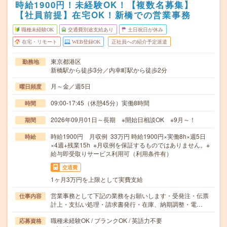
時給1900円！未経験OK！【複数名募集】
【社員前提】在宅OK！新橋での営業事務
職種未経験OK
交通費別途支給あり
土日祝日が休み
在宅・リモート
WEB登録OK
正社員への紹介予定派遣
東京都港区
勤務地
新橋駅から徒歩3分／内幸町駅から徒歩2分
月～金／週5日
曜日頻度
09:00-17:45（休憩45分）実働8時間
時間
2026年09月01日～長期 ※開始日相談OK ※9月～！
期間
時給1900円 月収例 33万円 時給1900円×実働8h×週5日
時給
×4週+残業15h ※月収例を保証するものではありません。※
給与即受取りサービス利用可（利用条件有）
交通費
1ヶ月3万円を上限として実費支給
営業事務として下記の業務をお願いします・受発注・伝票
仕事内容
計上・支払い処理・請求書発行・在庫、納期調整・電…
職種未経験OK / ブランクOK / 英語力不要
応募資格