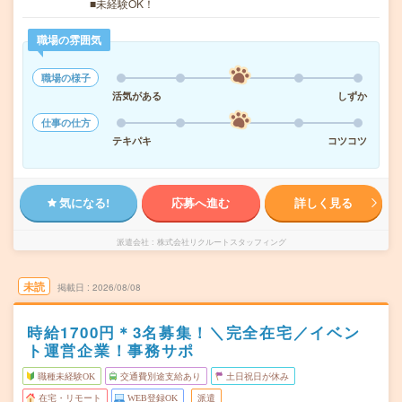
■未経験OK！
職場の雰囲気
職場の様子
活気がある
しずか
仕事の仕方
テキパキ
コツコツ
気になる!
応募へ進む
詳しく見る
派遣会社
株式会社リクルートスタッフィング
未読
掲載日
2026/08/08
時給1700円＊3名募集！＼完全在宅／イベン
ト運営企業！事務サポ
職種未経験OK
交通費別途支給あり
土日祝日が休み
在宅・リモート
WEB登録OK
派遣