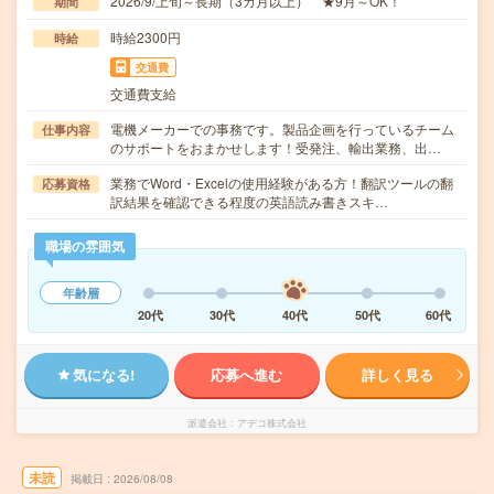
2026/9/上旬～長期（3カ月以上） ★9月～OK！
期間
時給2300円
時給
交通費
交通費支給
電機メーカーでの事務です。製品企画を行っているチーム
仕事内容
のサポートをおまかせします！受発注、輸出業務、出…
業務でWord・Excelの使用経験がある方！翻訳ツールの翻
応募資格
訳結果を確認できる程度の英語読み書きスキ…
職場の雰囲気
年齢層
20代
30代
40代
50代
60代
気になる!
応募へ進む
詳しく見る
派遣会社
アデコ株式会社
未読
掲載日
2026/08/08