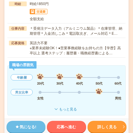
時給1850円
時給
交通費
全額支給
＊受発注データ入力（アルミニウム製品）＊在庫管理、納
仕事内容
期管理＊入金消しこみ＊電話取次ぎ、メール対応＊E…
英語力不要
応募資格
※業界未経験OK！●営業事務経験をお持ちの方【学歴】高
卒以上 選考ステップ：履歴書・職務経歴書による…
職場の雰囲気
年齢層
20代
30代
40代
50代
60代
男女比率
女性
男性
もっと見る
気になる!
応募へ進む
詳しく見る