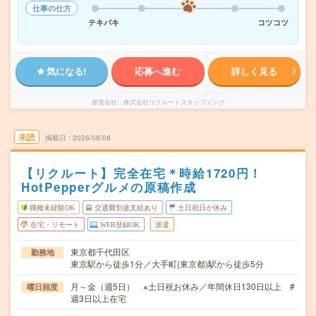
仕事の仕方
テキパキ
コツコツ
気になる!
応募へ進む
詳しく見る
派遣会社
株式会社リクルートスタッフィング
未読
掲載日
2026/08/08
【リクルート】完全在宅＊時給1720円！
HotPepperグルメの原稿作成
職種未経験OK
交通費別途支給あり
土日祝日が休み
在宅・リモート
WEB登録OK
派遣
東京都千代田区
勤務地
東京駅から徒歩1分／大手町(東京都)駅から徒歩5分
月～金（週5日） ※土日祝お休み／年間休日130日以上 #
曜日頻度
週3日以上在宅