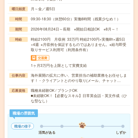
月～金／週5日
曜日頻度
09:30-18:30（休憩60分）実働8時間（残業少なめ！）
時間
2026年08月24日～長期 ※開始日相談OK ※8月～！
期間
時給2100円 月収例 33万円 時給2100円×実働8h×週5日
時給
×4週 ※月収例を保証するものではありません。※給与即受
取りサービス利用可（利用条件有）
交通費
1ヶ月3万円を上限として実費支給
海外展開の拡大に伴い、営業担当の補助業務をお任せしま
仕事内容
す！・クライアントとのやり取り(メール、チャット…
職種未経験OK / ブランクOK
応募資格
■未経験OK！【必要なスキル】日常英会話・英文作成（ひ
な型なし）
職場の雰囲気
職場の様子
活気がある
しずか