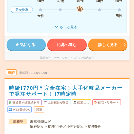
20代
30代
40代
50代
60代
男女比率
女性
男性
もっと見る
気になる!
応募へ進む
詳しく見る
派遣会社
パーソルテンプスタッフ株式会社
未読
掲載日
2026/08/08
時給1770円＊完全在宅！大手化粧品メーカー
で発注サポート！17時定時
交通費別途支給あり
土日祝日が休み
残業なし
在宅・リモート
WEB登録OK
派遣
東京都墨田区
勤務地
亀戸駅から徒歩11分／小村井駅から徒歩8分