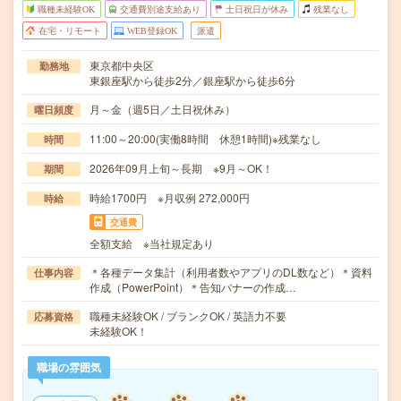
職種未経験OK
交通費別途支給あり
土日祝日が休み
残業なし
在宅・リモート
WEB登録OK
派遣
東京都中央区
勤務地
東銀座駅から徒歩2分／銀座駅から徒歩6分
月～金（週5日／土日祝休み）
曜日頻度
11:00～20:00(実働8時間 休憩1時間)※残業なし
時間
2026年09月上旬～長期 ※9月～OK！
期間
時給1700円 ※月収例 272,000円
時給
交通費
全額支給 ※当社規定あり
＊各種データ集計（利用者数やアプリのDL数など）＊資料
仕事内容
作成（PowerPoint）＊告知バナーの作成…
職種未経験OK / ブランクOK / 英語力不要
応募資格
未経験OK！
職場の雰囲気