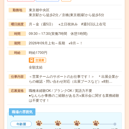
東京都中央区
勤務地
東京駅から徒歩2分／京橋(東京都)駅から徒歩5分
月～金（週5日） ※土日祝休み #週3日以上在宅
曜日頻度
09:30～17:30(実働7時間 休憩1時間)
時間
2026年09月上旬～長期 ※9月～！
期間
時給1700円
時給
交通費
全額支給
＜営業チームのサポートのお仕事です！＞ ＊出展企業か
仕事内容
らの確認・問い合わせ対応（出展ブースなど）※8割…
職種未経験OK / ブランクOK / 英語力不要
応募資格
●なんらか事務のご経験がある方※展示会に関する業務経験
は不要です！
職場の雰囲気
年齢層