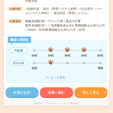
全額支給
○見積作成 ・送付（専用システム使用）○注文受付（メー
仕事内容
ル/システム/FAX）・発注対応（専用システム…
職種未経験OK / ブランクOK / 英語力不要
応募資格
業界未経験OK！◇見積書作成を含む事務経験をお持ちの方
◇Excel：SUM実務経験をお持ちの方ご自宅…
職場の雰囲気
年齢層
20代
30代
40代
50代
60代
男女比率
女性
男性
もっと見る
気になる!
応募へ進む
詳しく見る
派遣会社
パーソルテンプスタッフ株式会社