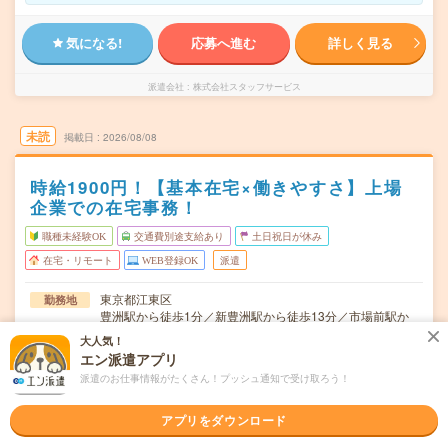
気になる!
応募へ進む
詳しく見る
派遣会社
株式会社スタッフサービス
未読
掲載日
2026/08/08
時給1900円！【基本在宅×働きやすさ】上場
企業での在宅事務！
職種未経験OK
交通費別途支給あり
土日祝日が休み
在宅・リモート
WEB登録OK
派遣
東京都江東区
勤務地
豊洲駅から徒歩1分／新豊洲駅から徒歩13分／市場前駅か
ら徒歩19分
大人気！
エン派遣アプリ
月～金※土日休み！
曜日頻度
派遣のお仕事情報がたくさん！プッシュ通知で受け取ろう！
9:00～17:30(実働:7時間30分) (休憩60分)
時間
アプリをダウンロード
2026/10/上旬～長期（3カ月以上） ★10月～OK！
期間