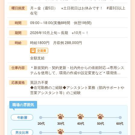
月～金（週5日） ※土日祝日はお休みです！ #週3日以上
曜日頻度
在宅
09:00～18:00(実働8時間 休憩1時間)
時間
2026年10月上旬～長期 ※10月～！
期間
時給1800円 月収例 288,000円
時給
交通費
全額支給
＊新規契約・契約更新・社内外からの依頼対応→専用シス
仕事内容
テムを使用して、環境の作成や設定変更など＊環境情…
英語力不要
応募資格
◆在宅勤務のご経験◆アシスタント業務（部内サポートや
営業アシスタント等）のご経験
職場の雰囲気
年齢層
20代
30代
40代
50代
60代
男女比率