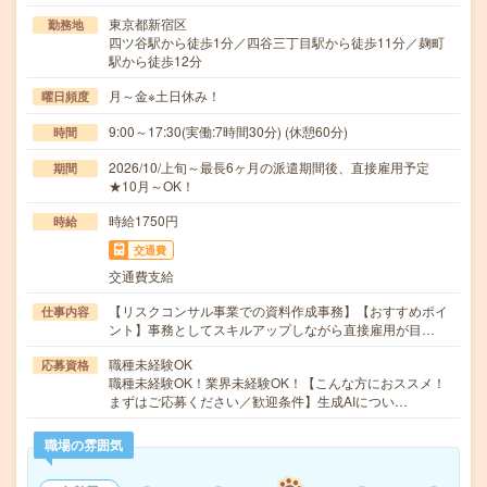
東京都新宿区
勤務地
四ツ谷駅から徒歩1分／四谷三丁目駅から徒歩11分／麹町
駅から徒歩12分
月～金※土日休み！
曜日頻度
9:00～17:30(実働:7時間30分) (休憩60分)
時間
2026/10/上旬～最長6ヶ月の派遣期間後、直接雇用予定
期間
★10月～OK！
時給1750円
時給
交通費
交通費支給
【リスクコンサル事業での資料作成事務】【おすすめポイ
仕事内容
ント】事務としてスキルアップしながら直接雇用が目…
職種未経験OK
応募資格
職種未経験OK！業界未経験OK！【こんな方におススメ！
まずはご応募ください／歓迎条件】生成AIについ…
職場の雰囲気