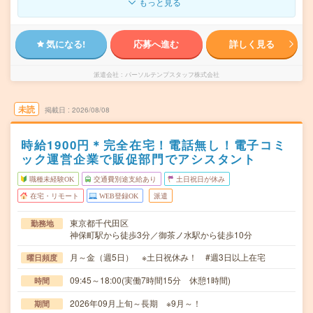
もっと見る
気になる!
応募へ進む
詳しく見る
派遣会社
パーソルテンプスタッフ株式会社
未読
掲載日
2026/08/08
時給1900円＊完全在宅！電話無し！電子コミ
ック運営企業で販促部門でアシスタント
職種未経験OK
交通費別途支給あり
土日祝日が休み
在宅・リモート
WEB登録OK
派遣
東京都千代田区
勤務地
神保町駅から徒歩3分／御茶ノ水駅から徒歩10分
月～金（週5日） ※土日祝休み！ #週3日以上在宅
曜日頻度
09:45～18:00(実働7時間15分 休憩1時間)
時間
2026年09月上旬～長期 ※9月～！
期間