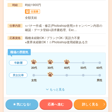
時給1900円
時給
交通費
全額支給
○バナー作成・修正(Photoshop使用)○キャンペーン内容の
仕事内容
確認・データ登録○請求書処理、Exc…
職種未経験OK / ブランクOK / 英語力不要
応募資格
※業界未経験OK！☆Photoshop使用経験ある方
職場の雰囲気
年齢層
20代
30代
40代
50代
60代
男女比率
女性
男性
もっと見る
気になる!
応募へ進む
詳しく見る