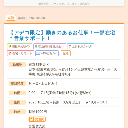
派遣会社
パーソルテンプスタッフ株式会社
未読
掲載日
2026/08/08
【アデコ限定】動きのあるお仕事！一部在宅
＊営業サポート！
職種未経験OK
交通費別途支給あり
土日祝日が休み
在宅・リモート
WEB登録OK
派遣
東京都中央区
勤務地
日本橋(東京都)駅から徒歩1分／三越前駅から徒歩4分／大
手町(東京都)駅から徒歩6分
月～金※土日休み！
曜日頻度
9:00～17:15(実働:7時間15分) (休憩60分)
時間
2026/10/上旬～長期（3カ月以上） ★10月～OK！
期間
時給1900円
時給
交通費
交通費支給