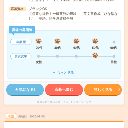
ブランクOK
応募資格
【必要な経験】一般事務の経験 英文書作成（ひな型な
し）、英語、語学系資格全般
職場の雰囲気
年齢層
20代
30代
40代
50代
60代
男女比率
女性
男性
もっと見る
気になる!
応募へ進む
詳しく見る
派遣会社
株式会社リクルートスタッフィング
未読
掲載日
2026/08/08