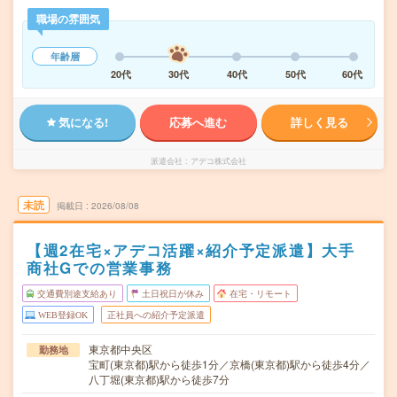
職場の雰囲気
年齢層
20代
30代
40代
50代
60代
気になる!
応募へ進む
詳しく見る
派遣会社
アデコ株式会社
未読
掲載日
2026/08/08
【週2在宅×アデコ活躍×紹介予定派遣】大手
商社Gでの営業事務
交通費別途支給あり
土日祝日が休み
在宅・リモート
WEB登録OK
正社員への紹介予定派遣
東京都中央区
勤務地
宝町(東京都)駅から徒歩1分／京橋(東京都)駅から徒歩4分／
八丁堀(東京都)駅から徒歩7分