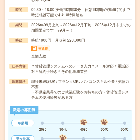
09:30～18:00(実働7時間30分 休憩1時間)※実動6時間まで
時間
時短相談可能です♪10時開始も…
2026年09月上旬～2026年12月下旬 2026年12月末までの
期間
期間限定です ※9月～！
時給1900円 月収例 228,000円
時給
交通費
全額支給
＊賃貸管理システムへのデータ入力＊メール対応＊電話応
仕事内容
対＊解約手続き＊その他事務業務
職種未経験OK / ブランクOK / パソコンスキル不要 / 英語力
応募資格
不要
・不動産業界でのご就業経験をお持ちの方・賃貸管理シス
テムの使用経験がある方
職場の雰囲気
年齢層
20代
30代
40代
50代
60代
男女比率