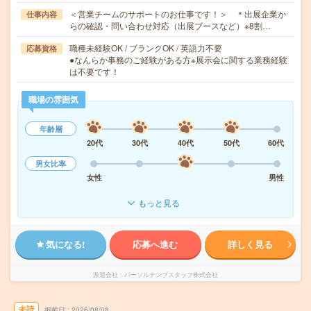
＜営業チームのサポートのお仕事です！＞ ＊出展企業か
仕事内容
らの確認・問い合わせ対応（出展ブースなど）※8割…
職種未経験OK / ブランクOK / 英語力不要
応募資格
●なんらか事務のご経験がある方※展示会に関する業務経験
は不要です！
職場の雰囲気
年齢層
20代
30代
40代
50代
60代
男女比率
女性
男性
もっと見る
気になる!
応募へ進む
詳しく見る
派遣会社
パーソルテンプスタッフ株式会社
未読
掲載日
2026/08/08