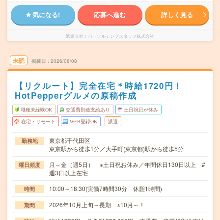
気になる!
応募へ進む
詳しく見る
派遣会社
パーソルテンプスタッフ株式会社
未読
掲載日
2026/08/08
【リクルート】完全在宅＊時給1720円！
HotPepperグルメの原稿作成
職種未経験OK
交通費別途支給あり
土日祝日が休み
在宅・リモート
WEB登録OK
派遣
東京都千代田区
勤務地
東京駅から徒歩1分／大手町(東京都)駅から徒歩5分
月～金（週5日） ※土日祝お休み／年間休日130日以上 #
曜日頻度
週3日以上在宅
10:00～18:30(実働7時間30分 休憩1時間)
時間
2026年10月上旬～長期 ※10月～！
期間