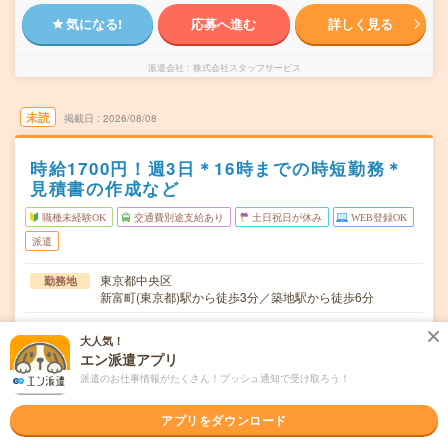
気になる!
応募へ進む
詳しく見る
派遣会社
株式会社スタッフサービス
未読
掲載日
2026/08/08
時給1700円！週3日＊16時までの時短勤務＊
見積書の作成など
職種未経験OK
交通費別途支給あり
土日祝日が休み
WEB登録OK
派遣
東京都中央区
勤務地
新富町(東京都)駅から徒歩3分／築地駅から徒歩6分
月・水・金 ※週3日勤務。表記曜日は一例。※週5日勤務も
曜日頻度
大人気！
相談可能です。
エン派遣アプリ
10:00～16:00 ※休憩は60分。※9時～18時の勤務も相談可
時間
派遣のお仕事情報がたくさん！プッシュ通知で受け取ろう！
能です。
アプリをダウンロード
【急募】即日～長期 ※開始日はご相談可能です！ ※8月
期間
～！