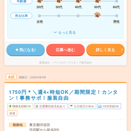
年齢層
20代
30代
40代
50代
60代
男女比率
女性
男性
もっと見る
気になる!
応募へ進む
詳しく見る
派遣会社
パーソルテンプスタッフ株式会社
未読
掲載日
2026/08/08
1750円＊＼週4×時短OK／期間限定！カンタ
ン！事務サポ！服装自由
職種未経験OK
交通費別途支給あり
土日祝日が休み
WEB登録OK
派遣
東京都渋谷区
勤務地
渋谷駅から徒歩3分