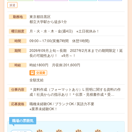
派遣
東京都目黒区
勤務地
都立大学駅から徒歩1分
月・火・水・木・金(週4日) ※土日祝休み！
曜日頻度
09:00～17:00(実働7時間 休憩1時間)
時間
2026年09月上旬～長期 2027年2月末までの期間限定！延
期間
長の可能性あり！ ※9月～！
時給1800円 月収例 201,600円
時給
交通費
全額支給
＊資料作成（フォーマットあり）L 照明に関する資料の作
仕事内容
成！社員からの指示あり！＊伝票・見積書作成＊受…
職種未経験OK / ブランクOK / 英語力不要
応募資格
※業界未経験OK！
職場の雰囲気