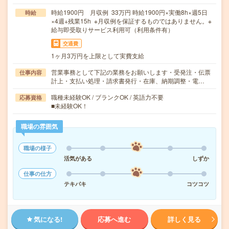
時給1900円 月収例 33万円 時給1900円×実働8h×週5日
時給
×4週+残業15h ※月収例を保証するものではありません。※
給与即受取りサービス利用可（利用条件有）
交通費
1ヶ月3万円を上限として実費支給
営業事務として下記の業務をお願いします・受発注・伝票
仕事内容
計上・支払い処理・請求書発行・在庫、納期調整・電…
職種未経験OK / ブランクOK / 英語力不要
応募資格
■未経験OK！
職場の雰囲気
職場の様子
活気がある
しずか
仕事の仕方
テキパキ
コツコツ
気になる!
応募へ進む
詳しく見る