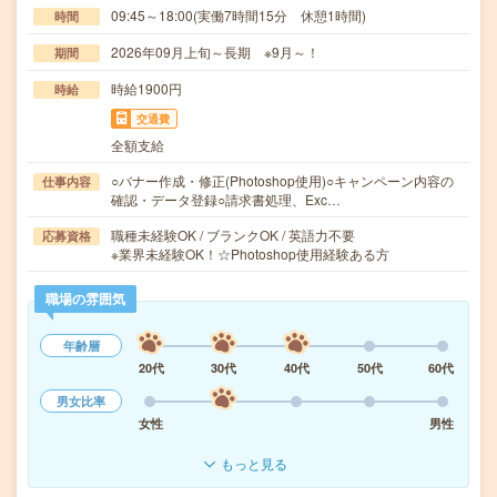
09:45～18:00(実働7時間15分 休憩1時間)
時間
2026年09月上旬～長期 ※9月～！
期間
時給1900円
時給
交通費
全額支給
○バナー作成・修正(Photoshop使用)○キャンペーン内容の
仕事内容
確認・データ登録○請求書処理、Exc…
職種未経験OK / ブランクOK / 英語力不要
応募資格
※業界未経験OK！☆Photoshop使用経験ある方
職場の雰囲気
年齢層
20代
30代
40代
50代
60代
男女比率
女性
男性
もっと見る