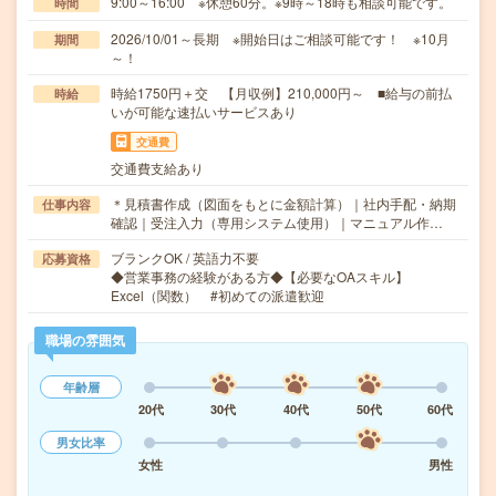
9:00～16:00 ※休憩60分。※9時～18時も相談可能です。
時間
2026/10/01～長期 ※開始日はご相談可能です！ ※10月
期間
～！
時給1750円＋交 【月収例】210,000円～ ■給与の前払
時給
いが可能な速払いサービスあり
交通費
交通費支給あり
＊見積書作成（図面をもとに金額計算）｜社内手配・納期
仕事内容
確認｜受注入力（専用システム使用）｜マニュアル作…
ブランクOK / 英語力不要
応募資格
◆営業事務の経験がある方◆【必要なOAスキル】
Excel（関数） #初めての派遣歓迎
職場の雰囲気
年齢層
20代
30代
40代
50代
60代
男女比率
女性
男性