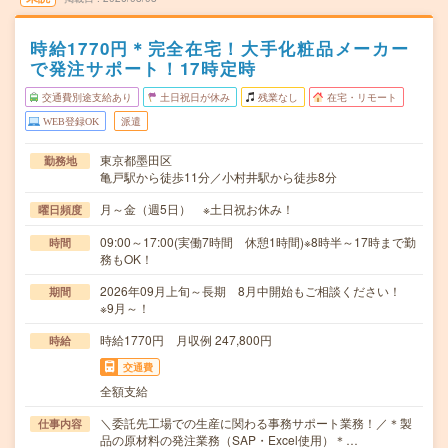
時給1770円＊完全在宅！大手化粧品メーカー
で発注サポート！17時定時
交通費別途支給あり
土日祝日が休み
残業なし
在宅・リモート
WEB登録OK
派遣
東京都墨田区
勤務地
亀戸駅から徒歩11分／小村井駅から徒歩8分
月～金（週5日） ※土日祝お休み！
曜日頻度
09:00～17:00(実働7時間 休憩1時間)※8時半～17時まで勤
時間
務もOK！
2026年09月上旬～長期 8月中開始もご相談ください！
期間
※9月～！
時給1770円 月収例 247,800円
時給
交通費
全額支給
＼委託先工場での生産に関わる事務サポート業務！／＊製
仕事内容
品の原材料の発注業務（SAP・Excel使用）＊…