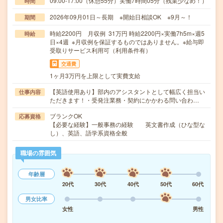
09:00-17:00（休憩55分）実働7時間05分（残業少なめ！）
時間
2026年09月01日～長期 ※開始日相談OK ※9月～！
期間
時給2200円 月収例 31万円 時給2200円×実働7h5m×週5
時給
日×4週 ※月収例を保証するものではありません。※給与即
受取りサービス利用可（利用条件有）
交通費
1ヶ月3万円を上限として実費支給
【英語使用あり】部内のアシスタントとして幅広く担当い
仕事内容
ただきます！・受発注業務・契約にかかわる問い合わ…
ブランクOK
応募資格
【必要な経験】一般事務の経験 英文書作成（ひな型な
し）、英語、語学系資格全般
職場の雰囲気
年齢層
20代
30代
40代
50代
60代
男女比率
女性
男性