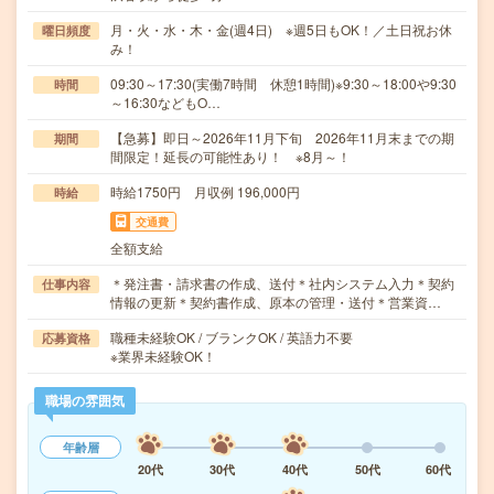
月・火・水・木・金(週4日) ※週5日もOK！／土日祝お休
曜日頻度
み！
09:30～17:30(実働7時間 休憩1時間)※9:30～18:00や9:30
時間
～16:30などもO…
【急募】即日～2026年11月下旬 2026年11月末までの期
期間
間限定！延長の可能性あり！ ※8月～！
時給1750円 月収例 196,000円
時給
交通費
全額支給
＊発注書・請求書の作成、送付＊社内システム入力＊契約
仕事内容
情報の更新＊契約書作成、原本の管理・送付＊営業資…
職種未経験OK / ブランクOK / 英語力不要
応募資格
※業界未経験OK！
職場の雰囲気
年齢層
20代
30代
40代
50代
60代