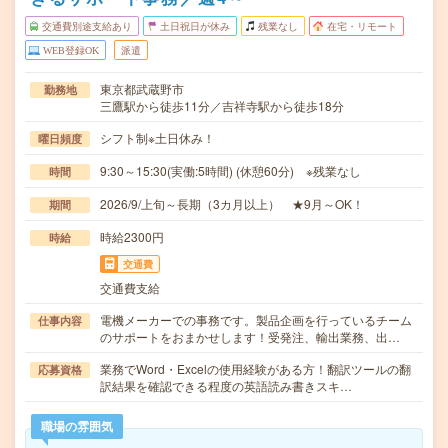
交通費別途支給あり
土日祝日が休み
残業なし
在宅・リモート
WEB登録OK
派遣
東京都武蔵野市
勤務地
三鷹駅から徒歩11分／吉祥寺駅から徒歩18分
シフト制※土日休み！
曜日頻度
9:30～15:30(実働:5時間) (休憩60分) ※残業なし
時間
2026/9/上旬～長期（3カ月以上） ★9月～OK！
期間
時給2300円
時給
交通費
交通費支給
電機メーカーでの事務です。製品企画を行っているチーム
仕事内容
のサポートをおまかせします！受発注、輸出業務、出…
業務でWord・Excelの使用経験がある方！翻訳ツールの翻
応募資格
訳結果を確認できる程度の英語読み書きスキ…
職場の雰囲気