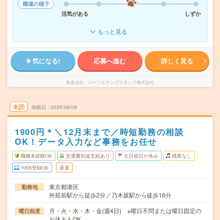
職場の様子
活気がある
しずか
もっと見る
気になる!
応募へ進む
詳しく見る
派遣会社
パーソルテンプスタッフ株式会社
未読
掲載日
2026/08/08
1900円＊＼12月末まで／時短勤務の相談
OK！データ入力など事務をお任せ
職種未経験OK
交通費別途支給あり
土日祝日が休み
残業なし
WEB登録OK
派遣
東京都港区
勤務地
外苑前駅から徒歩2分／乃木坂駅から徒歩16分
月・火・水・木・金(週4日) ※曜日不問または曜日固定の
曜日頻度
お休みもOK