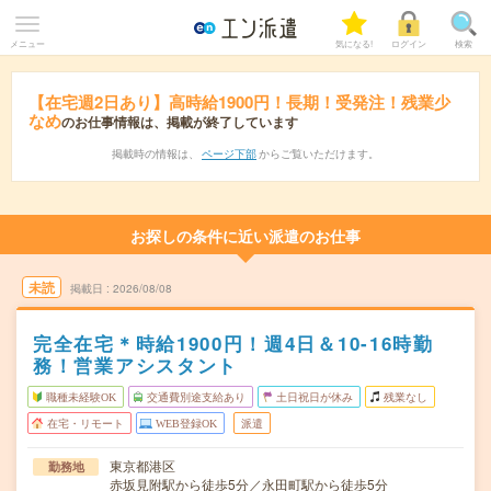
メニュー
気になる!
ログイン
検索
【在宅週2日あり】高時給1900円！長期！受発注！残業少
なめ
のお仕事情報は、掲載が終了しています
掲載時の情報は、
ページ下部
からご覧いただけます。
お探しの条件に近い派遣のお仕事
未読
掲載日
2026/08/08
完全在宅＊時給1900円！週4日＆10-16時勤
務！営業アシスタント
職種未経験OK
交通費別途支給あり
土日祝日が休み
残業なし
在宅・リモート
WEB登録OK
派遣
東京都港区
勤務地
赤坂見附駅から徒歩5分／永田町駅から徒歩5分