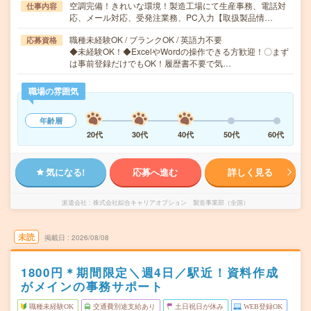
空調完備！きれいな環境！製造工場にて生産事務、電話対
仕事内容
応、メール対応、受発注業務、PC入力【取扱製品情…
職種未経験OK / ブランクOK / 英語力不要
応募資格
◆未経験OK！◆ExcelやWordの操作できる方歓迎！〇まず
は事前登録だけでもOK！履歴書不要で気…
職場の雰囲気
年齢層
20代
30代
40代
50代
60代
気になる!
応募へ進む
詳しく見る
派遣会社
株式会社綜合キャリアオプション 製造事業部（全国）
未読
掲載日
2026/08/08
1800円＊期間限定＼週4日／駅近！資料作成
がメインの事務サポート
職種未経験OK
交通費別途支給あり
土日祝日が休み
WEB登録OK