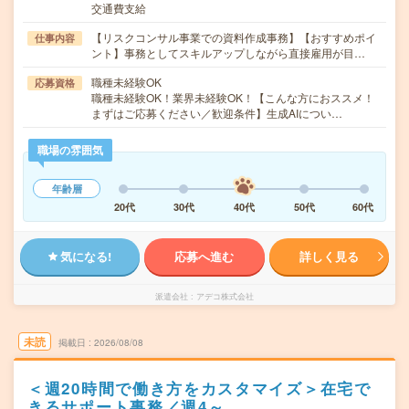
交通費支給
【リスクコンサル事業での資料作成事務】【おすすめポイ
仕事内容
ント】事務としてスキルアップしながら直接雇用が目…
職種未経験OK
応募資格
職種未経験OK！業界未経験OK！【こんな方におススメ！
まずはご応募ください／歓迎条件】生成AIについ…
職場の雰囲気
年齢層
20代
30代
40代
50代
60代
気になる!
応募へ進む
詳しく見る
派遣会社
アデコ株式会社
未読
掲載日
2026/08/08
＜週20時間で働き方をカスタマイズ＞在宅で
きるサポート事務／週4～