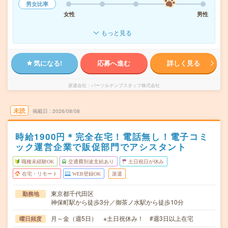
男女比率
女性
男性
もっと見る
気になる!
応募へ進む
詳しく見る
派遣会社
パーソルテンプスタッフ株式会社
未読
掲載日
2026/08/08
時給1900円＊完全在宅！電話無し！電子コミ
ック運営企業で販促部門でアシスタント
職種未経験OK
交通費別途支給あり
土日祝日が休み
在宅・リモート
WEB登録OK
派遣
東京都千代田区
勤務地
神保町駅から徒歩3分／御茶ノ水駅から徒歩10分
月～金（週5日） ※土日祝休み！ #週3日以上在宅
曜日頻度