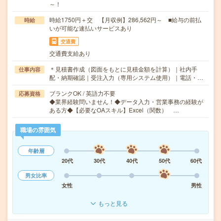
～！
時給1750円＋交 【月収例】286,562円～ ■給与の前払
時給
いが可能な速払いサービスあり
交通費
交通費支給あり
＊見積書作成（図面をもとに見積金額を計算）｜社内手
仕事内容
配・納期確認｜受注入力（専用システム使用）｜電話・…
ブランクOK / 英語力不要
応募資格
◆業界経験問いません！◆データ入力・営業事務の経験が
ある方◆【必要なOAスキル】Excel（関数） …
職場の雰囲気
年齢層
20代
30代
40代
50代
60代
男女比率
女性
男性
もっと見る