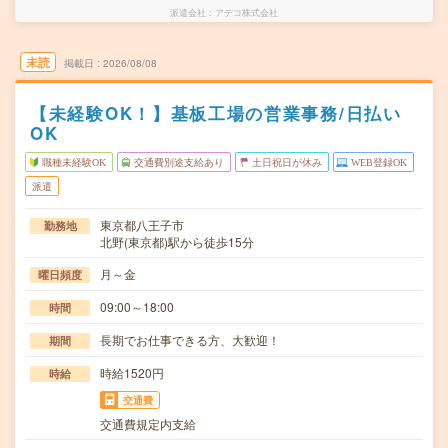
派遣会社
アデコ株式会社
未読
掲載日
2026/08/08
【未経験OK！】基板工場の営業事務/日払い
OK
職種未経験OK
交通費別途支給あり
土日祝日が休み
WEB登録OK
派遣
東京都八王子市
勤務地
北野(東京都)駅から徒歩15分
月～金
曜日頻度
09:00～18:00
時間
長期でお仕事できる方、大歓迎！
期間
時給1520円
時給
交通費
交通費規定内支給