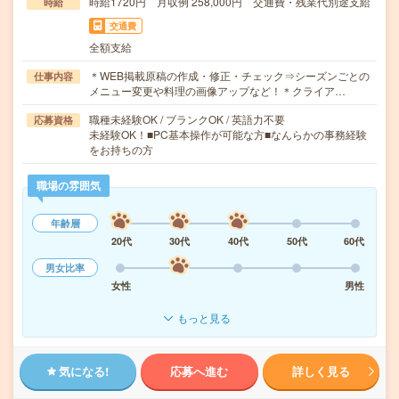
時給1720円 月収例 258,000円 交通費・残業代別途支給
時給
交通費
全額支給
＊WEB掲載原稿の作成・修正・チェック⇒シーズンごとの
仕事内容
メニュー変更や料理の画像アップなど！＊クライア…
職種未経験OK / ブランクOK / 英語力不要
応募資格
未経験OK！■PC基本操作が可能な方■なんらかの事務経験
をお持ちの方
職場の雰囲気
年齢層
20代
30代
40代
50代
60代
男女比率
女性
男性
もっと見る
気になる!
応募へ進む
詳しく見る