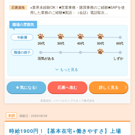
※業界未経験OK！■営業事務・購買事務のご経験■SAPを使
応募資格
用した業務のご経験■英語：（会話）電話取次…
職場の雰囲気
年齢層
20代
30代
40代
50代
60代
職場の様子
活気がある
しずか
もっと見る
気になる!
応募へ進む
詳しく見る
派遣会社
パーソルテンプスタッフ株式会社
未読
掲載日
2026/08/08
時給1900円！【基本在宅×働きやすさ】上場