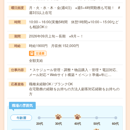
月・火・水・木・金(週4日) ※週5×4時間勤務も可能！ #
曜日頻度
週3日以上在宅
10:00～16:00(実働5時間 休憩1時間)※10:00～15:00など
時間
も相談OK☆
2026年09月上旬～長期 ※9月～！
期間
時給1900円 月収例 152,000円
時給
交通費
全額支給
＊スケジュール管理・調整＊物品購入・管理＊電話対応、
仕事内容
メール対応＊Webサイト構築＊イベント準備※年に…
職種未経験OK / ブランクOK
応募資格
在宅勤務の経験をお持ちの方法人顧客対応経験をお持ちの
方
職場の雰囲気
年齢層
20代
30代
40代
50代
60代