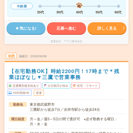
年齢層
20代
30代
40代
50代
60代
気になる!
応募へ進む
詳しく見る
派遣会社
アデコ株式会社
未読
掲載日
2026/08/08
【在宅勤務OK】時給2200円！17時まで＊残
業ほぼなし▼三鷹で営業事務
交通費別途支給あり
土日祝日が休み
在宅・リモート
WEB登録OK
派遣
東京都武蔵野市
勤務地
三鷹駅から徒歩7分／吉祥寺駅から徒歩24分
月～金／週3～5日の間で選択可 ※必ず勤務する曜日：
曜日頻度
月・水・金