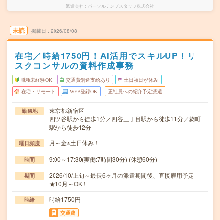
派遣会社
パーソルテンプスタッフ株式会社
未読
掲載日
2026/08/08
在宅／時給1750円！AI活用でスキルUP！リ
スクコンサルの資料作成事務
職種未経験OK
交通費別途支給あり
土日祝日が休み
在宅・リモート
WEB登録OK
正社員への紹介予定派遣
東京都新宿区
勤務地
四ツ谷駅から徒歩1分／四谷三丁目駅から徒歩11分／麹町
駅から徒歩12分
月～金※土日休み！
曜日頻度
9:00～17:30(実働:7時間30分) (休憩60分)
時間
2026/10/上旬～最長6ヶ月の派遣期間後、直接雇用予定
期間
★10月～OK！
時給1750円
時給
交通費