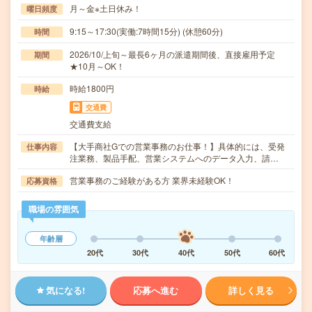
月～金※土日休み！
曜日頻度
9:15～17:30(実働:7時間15分) (休憩60分)
時間
2026/10/上旬～最長6ヶ月の派遣期間後、直接雇用予定
期間
★10月～OK！
時給1800円
時給
交通費
交通費支給
【大手商社Gでの営業事務のお仕事！】具体的には、受発
仕事内容
注業務、製品手配、営業システムへのデータ入力、請…
営業事務のご経験がある方 業界未経験OK！
応募資格
職場の雰囲気
年齢層
20代
30代
40代
50代
60代
気になる!
応募へ進む
詳しく見る