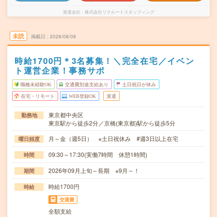
派遣会社
株式会社リクルートスタッフィング
未読
掲載日
2026/08/08
時給1700円＊3名募集！＼完全在宅／イベン
ト運営企業！事務サポ
職種未経験OK
交通費別途支給あり
土日祝日が休み
在宅・リモート
WEB登録OK
派遣
東京都中央区
勤務地
東京駅から徒歩2分／京橋(東京都)駅から徒歩5分
月～金（週5日） ※土日祝休み #週3日以上在宅
曜日頻度
09:30～17:30(実働7時間 休憩1時間)
時間
2026年09月上旬～長期 ※9月～！
期間
時給1700円
時給
交通費
全額支給