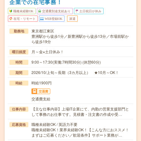
企業での在宅事務！
職種未経験OK
交通費別途支給あり
土日祝日が休み
在宅・リモート
WEB登録OK
派遣
東京都江東区
勤務地
豊洲駅から徒歩1分／新豊洲駅から徒歩13分／市場前駅か
ら徒歩19分
月～金※土日休み！
曜日頻度
9:00～17:30(実働:7時間30分) (休憩60分)
時間
2026/10/上旬～長期（3カ月以上） ★10月～OK！
期間
時給1900円
時給
交通費
交通費支給
【主な仕事内容】上場IT企業にて、内勤の営業支援部門と
仕事内容
して事務のお仕事です。見積書・注文書の作成や受…
職種未経験OK / 英語力不要
応募資格
職種未経験OK！業界未経験OK！【こんな方におススメ！
まずはご応募ください／歓迎条件】サポート業務が…