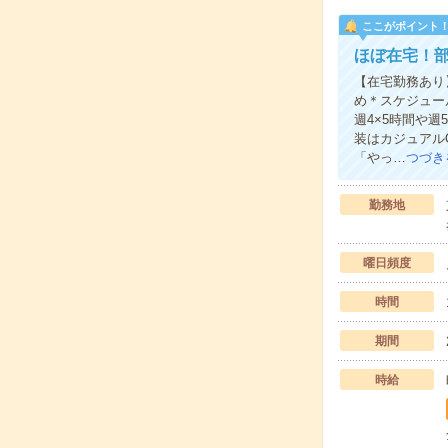
ここがポイント
ほぼ在宅！
【在宅勤務あり
め＊スケジュー
週4×5時間や
装はカジュアル
「やっ…
つづき
勤務地
曜日頻度
時間
期間
時給