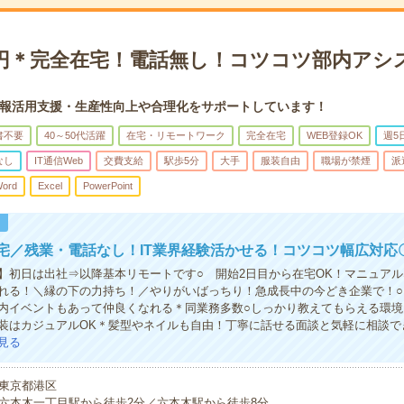
00円＊完全在宅！電話無し！コツコツ部内アシ
報活用支援・生産性向上や合理化をサポートしています！
書不要
40～50代活躍
在宅・リモートワーク
完全在宅
WEB登録OK
週5
なし
IT通信Web
交費支給
駅歩5分
大手
服装自由
職場が禁煙
派
ord
Excel
PowerPoint
！
宅／残業・電話なし！IT業界経験活かせる！コツコツ幅広対応
】初日は出社⇒以降基本リモートです○ 開始2日目から在宅OK！マニュア
れる！＼縁の下の力持ち！／やりがいばっちり！急成長中の今どき企業で！○
内イベントもあって仲良くなれる＊同業務多数○しっかり教えてもらえる環境
装はカジュアルOK＊髪型やネイルも自由！丁寧に話せる面談と気軽に相談で
見る
東京都港区
六本木一丁目駅から徒歩2分／六本木駅から徒歩8分