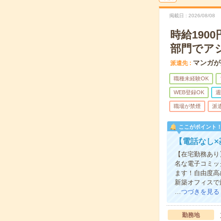
掲載日
2026/08/08
時給19
部門でア
マンガが
派遣先
職種未経験OK
WEB登録OK
週
職場が禁煙
派
ここがポイント
【電話なし
【在宅勤務あり
名な電子コミッ
ます！自由度高
新築オフィスで
…
つづきを見る
勤務地