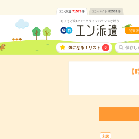
エン派遣
71573
件
エンバイト
82531
件
ちょうど良いワークライフバランスが叶う
関東版
気になる！リスト
0
保存し
【
未読