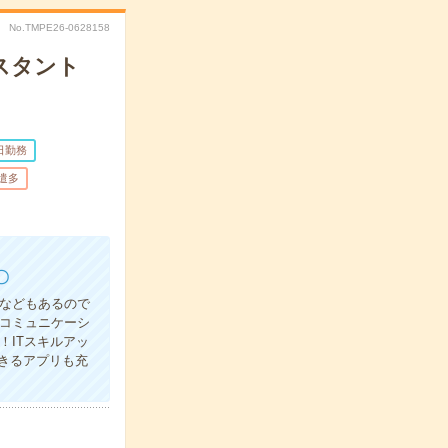
No.TMPE26-0628158
スタント
日勤務
遣多
〇
ルなどもあるので
コミュニケーシ
！ITスキルアッ
きるアプリも充