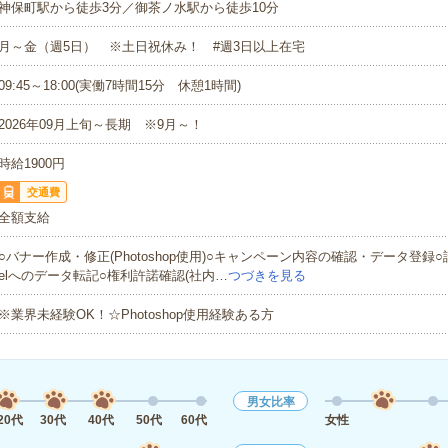
神保町駅から徒歩3分／御茶ノ水駅から徒歩10分
月～金（週5日） ※土日祝休み！ #週3日以上在宅
09:45～18:00(実働7時間15分 休憩1時間)
2026年09月上旬～長期 ※9月～！
時給1900円
交通費
全額支給
○バナー作成・修正(Photoshop使用)○キャンペーン内容の確認・データ登録○
elへのデータ転記○権利許諾確認(社内…
つづきを見る
※業界未経験OK！☆Photoshop使用経験ある方
男女比率
20代
30代
40代
50代
60代
女性