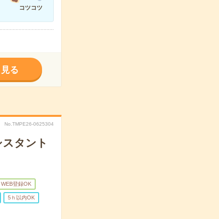
コツコツ
く見る
No.TMPE26-0625304
アシスタント
WEB登録OK
5ｈ以内OK