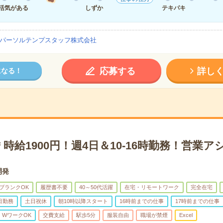
活気がある
しずか
テキパキ
パーソルテンプスタッフ株式会社
応募する
詳し
になる！
時給1900円！週4日＆10-16時勤務！営業
開発
ブランクOK
履歴書不要
40～50代活躍
在宅・リモートワーク
完全在宅
日勤務
土日祝休
朝10時以降スタート
16時前までの仕事
17時前までの仕事
・WワークOK
交費支給
駅歩5分
服装自由
職場が禁煙
Excel