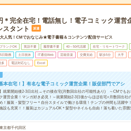
00円＊完全在宅！電話無し！電子コミック運営
シスタント
派遣
大人気！CMでおなじみ★電子書籍＆コンテンツ配信サービス
ブランクOK
英語不要
履歴書不要
40～50代活躍
在宅・リモートワーク
5日勤務
土日祝休
IT通信Web
芸能音楽
交費支給
駅歩5分
大手
遣多
電話対応なし
Excel
！
×基本在宅！】有名な電子コミック運営企業！販促部門でアシ
】就業開始後2-3日出社→その後在宅(月数回出社の可能性あり) ～CMでも
ク運営企業！マンガ好き必見！～就業開始2-3日後からほぼ在宅○月数回出社
め！服装・髪型フリー＊自分スタイルで働ける環境！テンプの仲間も活躍中！
施設も充実！！服装はカジュアルOK＊髪型やネイルも自由！落ち着いた雰囲
東京都千代田区