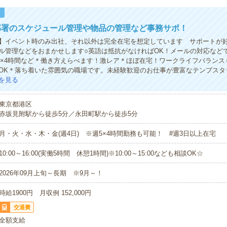
！
部署のスケジュール管理や物品の管理など事務サポ！
】イベント時のみ出社、それ以外は完全在宅を想定しています サポートが
ル管理などをおまかせします○英語は抵抗がなければOK！メールの対応など
週5×4時間など＊働き方えらべます！激レア＊ほぼ在宅！ワークライフバラン
OK＊落ち着いた雰囲気の職場です。未経験歓迎のお仕事が豊富なテンプスタ
を見る
東京都港区
赤坂見附駅から徒歩5分／永田町駅から徒歩5分
月・火・水・木・金(週4日) ※週5×4時間勤務も可能！ #週3日以上在宅
10:00～16:00(実働5時間 休憩1時間)※10:00～15:00なども相談OK☆
2026年09月上旬～長期 ※9月～！
時給1900円 月収例 152,000円
交通費
全額支給