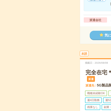
派遣会社
気
未読
掲載日
2026/08/08
完全在宅＊
派遣
5G製品
派遣先
職種未経験OK
週4日勤務
週5
残業なし
副業