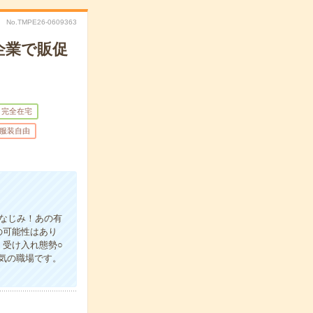
No.TMPE26-0609363
企業で販促
完全在宅
服装自由
おなじみ！あの有
の可能性はあり
受け入れ態勢○
気の職場です。