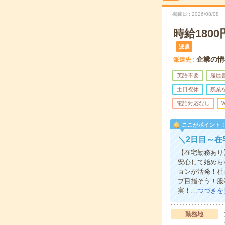
掲載日
2026/08/08
時給18
派遣
企業の情
派遣先
英語不要
履歴
土日祝休
残業
電話対応なし
W
ここがポイント
＼2日目～在
【在宅勤務あり
安心して始めら
ョンが活発！社
プ目指そう！服
実！…
つづきを
勤務地