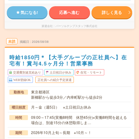
気になる!
応募へ進む
詳しく見る
派遣会社
パーソルテンプスタッフ株式会社
未読
掲載日
2026/08/08
時給1850円＊【大手グループの正社員へ】在
宅有！賞与4.5ヶ月分！営業事務
交通費別途支給あり
土日祝日が休み
在宅・リモート
WEB登録OK
正社員への紹介予定派遣
東京都港区
勤務地
新橋駅から徒歩3分／内幸町駅から徒歩2分
月～金（週5日） ※土日祝日お休み
曜日頻度
09:00～17:45(実働8時間 休憩45分)※実働8時間を超える
時間
場合は、別途15分の休憩取得しま…
2026年10月上旬～長期 ※10月～！
期間