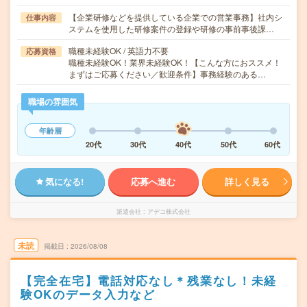
【企業研修などを提供している企業での営業事務】社内シ
仕事内容
ステムを使用した研修案件の登録や研修の事前事後課…
職種未経験OK / 英語力不要
応募資格
職種未経験OK！業界未経験OK！【こんな方におススメ！
まずはご応募ください／歓迎条件】事務経験のある…
職場の雰囲気
年齢層
20代
30代
40代
50代
60代
気になる!
応募へ進む
詳しく見る
派遣会社
アデコ株式会社
未読
掲載日
2026/08/08
【完全在宅】電話対応なし＊残業なし！未経
験OKのデータ入力など