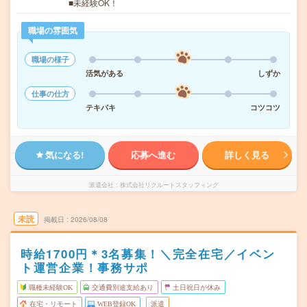
■未経験OK！
職場の雰囲気
職場の様子
活気がある
しずか
仕事の仕方
テキパキ
コツコツ
気になる!
応募へ進む
詳しく見る
派遣会社
株式会社リクルートスタッフィング
未読
掲載日
2026/08/08
時給1700円＊3名募集！＼完全在宅／イベン
ト運営企業！事務サポ
職種未経験OK
交通費別途支給あり
土日祝日が休み
在宅・リモート
WEB登録OK
派遣