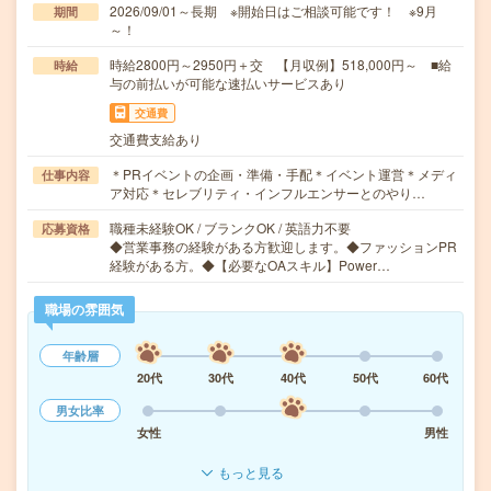
2026/09/01～長期 ※開始日はご相談可能です！ ※9月
期間
～！
時給2800円～2950円＋交 【月収例】518,000円～ ■給
時給
与の前払いが可能な速払いサービスあり
交通費
交通費支給あり
＊PRイベントの企画・準備・手配＊イベント運営＊メディ
仕事内容
ア対応＊セレブリティ・インフルエンサーとのやり…
職種未経験OK / ブランクOK / 英語力不要
応募資格
◆営業事務の経験がある方歓迎します。◆ファッションPR
経験がある方。◆【必要なOAスキル】Power…
職場の雰囲気
年齢層
20代
30代
40代
50代
60代
男女比率
女性
男性
もっと見る