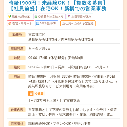
時給1900円！未経験OK！【複数名募集】
【社員前提】在宅OK！新橋での営業事務
職種未経験OK
交通費別途支給あり
土日祝日が休み
在宅・リモート
WEB登録OK
正社員への紹介予定派遣
東京都港区
勤務地
新橋駅から徒歩3分／内幸町駅から徒歩2分
月～金／週5日
曜日頻度
09:00-17:45（休憩45分）実働8時間
時間
2026年09月01日～長期 ※開始日相談OK ※9月～！
期間
時給1900円 月収例 33万円 時給1900円×実働8h×週5日
時給
×4週+残業15h ※月収例を保証するものではありません。※
給与即受取りサービス利用可（利用条件有）
交通費
1ヶ月3万円を上限として実費支給
営業事務として下記の業務をお願いします・受発注・伝票
仕事内容
計上・支払い処理・請求書発行・在庫、納期調整・電…
職種未経験OK / ブランクOK / 英語力不要
応募資格