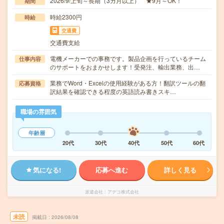
2026/9/上旬～長期（3カ月以上） ★9月～OK！
期間
時給2300円
時給
交通費
交通費支給
電機メーカーでの事務です。製品企画を行っているチーム
仕事内容
のサポートをおまかせします！受発注、輸出業務、出…
業務でWord・Excelの使用経験がある方！翻訳ツールの翻
応募資格
訳結果を確認できる程度の英語読み書きスキ…
職場の雰囲気
年齢層
20代
30代
40代
50代
60代
気になる!
応募へ進む
詳しく見る
派遣会社
アデコ株式会社
未読
掲載日
2026/08/08