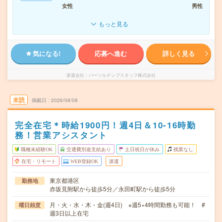
女性
男性
もっと見る
気になる!
応募へ進む
詳しく見る
派遣会社
パーソルテンプスタッフ株式会社
未読
掲載日
2026/08/08
完全在宅＊時給1900円！週4日＆10-16時勤
務！営業アシスタント
職種未経験OK
交通費別途支給あり
土日祝日が休み
残業なし
在宅・リモート
WEB登録OK
派遣
東京都港区
勤務地
赤坂見附駅から徒歩5分／永田町駅から徒歩5分
月・火・水・木・金(週4日) ※週5×4時間勤務も可能！ #
曜日頻度
週3日以上在宅