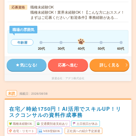
職種未経験OK
応募資格
職種未経験OK！業界未経験OK！【こんな方におススメ！
まずはご応募ください／歓迎条件】事務経験がある…
職場の雰囲気
年齢層
20代
30代
40代
50代
60代
気になる!
応募へ進む
詳しく見る
派遣会社
アデコ株式会社
未読
掲載日
2026/08/08
在宅／時給1750円！AI活用でスキルUP！リ
スクコンサルの資料作成事務
職種未経験OK
交通費別途支給あり
土日祝日が休み
在宅・リモート
WEB登録OK
正社員への紹介予定派遣