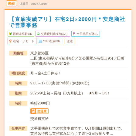
未読
掲載日
2026/08/08
【直雇実績アリ】在宅2日×2000円＊安定商社
で営業事務
職種未経験OK
交通費別途支給あり
土日祝日が休み
在宅・リモート
WEB登録OK
派遣
東京都港区
勤務地
三田(東京都)駅から徒歩8分／芝公園駅から徒歩9分／田町
(東京都)駅から徒歩12分
月～金※土日休み！
曜日頻度
9:00～17:00(実働:7時間) (休憩60分)
時間
2026/9/上旬～長期（3カ月以上） ★9月～OK！
期間
時給2000円
時給
交通費
交通費支給
大手電機商社での営業事務です。OJT期間は原則出社で、
仕事内容
業務習得後は業務状況に応じて週1~2日程度リモ…