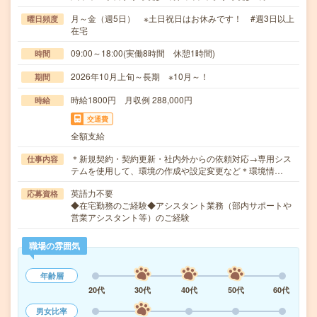
月～金（週5日） ※土日祝日はお休みです！ #週3日以上
曜日頻度
在宅
09:00～18:00(実働8時間 休憩1時間)
時間
2026年10月上旬～長期 ※10月～！
期間
時給1800円 月収例 288,000円
時給
交通費
全額支給
＊新規契約・契約更新・社内外からの依頼対応→専用シス
仕事内容
テムを使用して、環境の作成や設定変更など＊環境情…
英語力不要
応募資格
◆在宅勤務のご経験◆アシスタント業務（部内サポートや
営業アシスタント等）のご経験
職場の雰囲気
年齢層
20代
30代
40代
50代
60代
男女比率