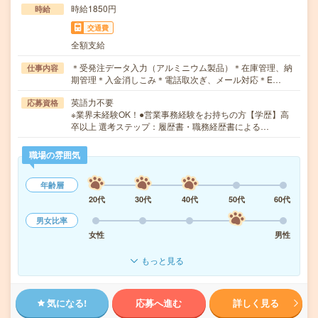
時給1850円
時給
交通費
全額支給
＊受発注データ入力（アルミニウム製品）＊在庫管理、納
仕事内容
期管理＊入金消しこみ＊電話取次ぎ、メール対応＊E…
英語力不要
応募資格
※業界未経験OK！●営業事務経験をお持ちの方【学歴】高
卒以上 選考ステップ：履歴書・職務経歴書による…
職場の雰囲気
年齢層
20代
30代
40代
50代
60代
男女比率
女性
男性
もっと見る
気になる!
応募へ進む
詳しく見る