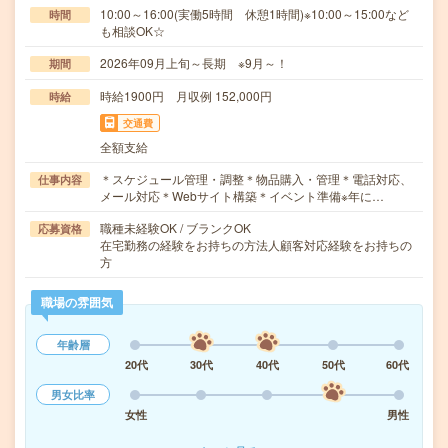
10:00～16:00(実働5時間 休憩1時間)※10:00～15:00など
時間
も相談OK☆
2026年09月上旬～長期 ※9月～！
期間
時給1900円 月収例 152,000円
時給
交通費
全額支給
＊スケジュール管理・調整＊物品購入・管理＊電話対応、
仕事内容
メール対応＊Webサイト構築＊イベント準備※年に…
職種未経験OK / ブランクOK
応募資格
在宅勤務の経験をお持ちの方法人顧客対応経験をお持ちの
方
職場の雰囲気
年齢層
20代
30代
40代
50代
60代
男女比率
女性
男性