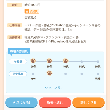
時給1900円
時給
交通費
全額支給
○バナー作成・修正(Photoshop使用)○キャンペーン内容の
仕事内容
確認・データ登録○請求書処理、Exc…
職種未経験OK / ブランクOK / 英語力不要
応募資格
※業界未経験OK！☆Photoshop使用経験ある方
職場の雰囲気
年齢層
20代
30代
40代
50代
60代
男女比率
女性
男性
もっと見る
気になる!
応募へ進む
詳しく見る