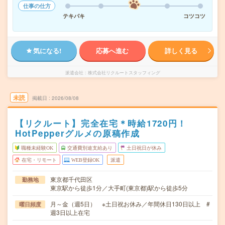
仕事の仕方
テキパキ
コツコツ
気になる!
応募へ進む
詳しく見る
派遣会社
株式会社リクルートスタッフィング
未読
掲載日
2026/08/08
【リクルート】完全在宅＊時給1720円！
HotPepperグルメの原稿作成
職種未経験OK
交通費別途支給あり
土日祝日が休み
在宅・リモート
WEB登録OK
派遣
東京都千代田区
勤務地
東京駅から徒歩1分／大手町(東京都)駅から徒歩5分
月～金（週5日） ※土日祝お休み／年間休日130日以上 #
曜日頻度
週3日以上在宅