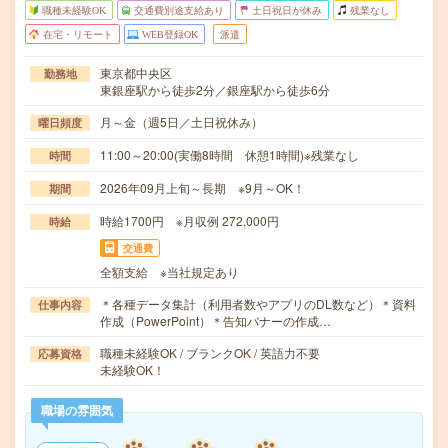
職種未経験OK
交通費別途支給あり
土日祝日が休み
残業なし
在宅・リモート
WEB登録OK
派遣
東京都中央区
勤務地
東銀座駅から徒歩2分／銀座駅から徒歩6分
月～金（週5日／土日祝休み）
曜日頻度
11:00～20:00(実働8時間 休憩1時間)※残業なし
時間
2026年09月上旬～長期 ※9月～OK！
期間
時給1700円 ※月収例 272,000円
時給
交通費
全額支給 ※当社規定あり
＊各種データ集計（利用者数やアプリのDL数など）＊資料
仕事内容
作成（PowerPoint）＊告知バナーの作成…
職種未経験OK / ブランクOK / 英語力不要
応募資格
未経験OK！
職場の雰囲気