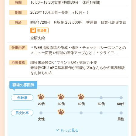
10:00～18:30(実働7時間30分 休憩1時間)
時間
2026年10月上旬～長期 ※10月～！
期間
時給1720円 月収例 258,000円 交通費・残業代別途支給
時給
交通費
全額支給
＊WEB掲載原稿の作成・修正・チェック⇒シーズンごとの
仕事内容
メニュー変更や料理の画像アップなど！＊クライア…
職種未経験OK / ブランクOK / 英語力不要
応募資格
未経験OK！■PC基本操作が可能な方■なんらかの事務経験
をお持ちの方
職場の雰囲気
年齢層
20代
30代
40代
50代
60代
男女比率
女性
男性
もっと見る