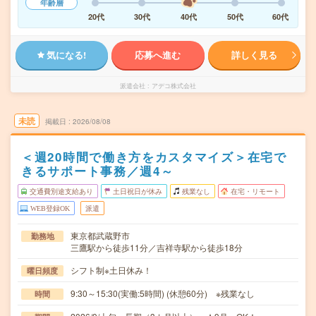
年齢層
20代
30代
40代
50代
60代
気になる!
応募へ進む
詳しく見る
派遣会社
アデコ株式会社
未読
掲載日
2026/08/08
＜週20時間で働き方をカスタマイズ＞在宅で
きるサポート事務／週4～
交通費別途支給あり
土日祝日が休み
残業なし
在宅・リモート
WEB登録OK
派遣
東京都武蔵野市
勤務地
三鷹駅から徒歩11分／吉祥寺駅から徒歩18分
シフト制※土日休み！
曜日頻度
9:30～15:30(実働:5時間) (休憩60分) ※残業なし
時間