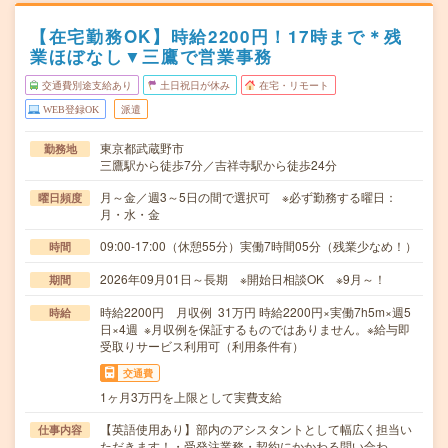
【在宅勤務OK】時給2200円！17時まで＊残
業ほぼなし▼三鷹で営業事務
交通費別途支給あり
土日祝日が休み
在宅・リモート
WEB登録OK
派遣
東京都武蔵野市
勤務地
三鷹駅から徒歩7分／吉祥寺駅から徒歩24分
月～金／週3～5日の間で選択可 ※必ず勤務する曜日：
曜日頻度
月・水・金
09:00-17:00（休憩55分）実働7時間05分（残業少なめ！）
時間
2026年09月01日～長期 ※開始日相談OK ※9月～！
期間
時給2200円 月収例 31万円 時給2200円×実働7h5m×週5
時給
日×4週 ※月収例を保証するものではありません。※給与即
受取りサービス利用可（利用条件有）
交通費
1ヶ月3万円を上限として実費支給
【英語使用あり】部内のアシスタントとして幅広く担当い
仕事内容
ただきます！・受発注業務・契約にかかわる問い合わ…