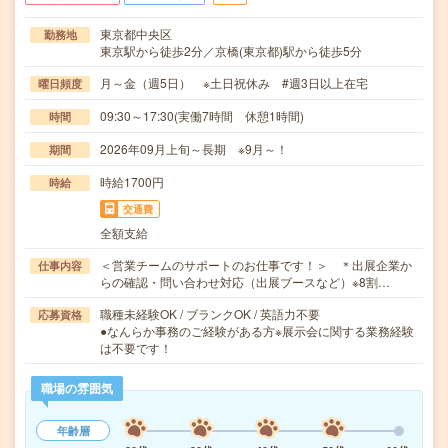
東京都中央区
勤務地
東京駅から徒歩2分／京橋(東京都)駅から徒歩5分
月～金（週5日） ※土日祝休み #週3日以上在宅
曜日頻度
09:30～17:30(実働7時間 休憩1時間)
時間
2026年09月上旬～長期 ※9月～！
期間
時給1700円
時給
交通費
全額支給
＜営業チームのサポートのお仕事です！＞ ＊出展企業か
仕事内容
らの確認・問い合わせ対応（出展ブースなど）※8割…
職種未経験OK / ブランクOK / 英語力不要
応募資格
●なんらか事務のご経験がある方※展示会に関する業務経験
は不要です！
職場の雰囲気
年齢層