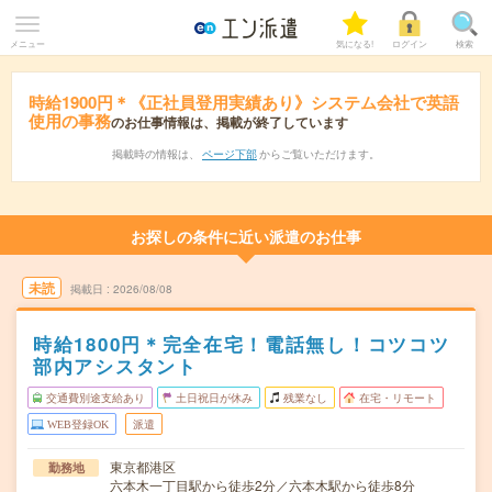
メニュー
気になる!
ログイン
検索
時給1900円＊《正社員登用実績あり》システム会社で英語
使用の事務
のお仕事情報は、掲載が終了しています
掲載時の情報は、
ページ下部
からご覧いただけます。
お探しの条件に近い派遣のお仕事
未読
掲載日
2026/08/08
時給1800円＊完全在宅！電話無し！コツコツ
部内アシスタント
交通費別途支給あり
土日祝日が休み
残業なし
在宅・リモート
WEB登録OK
派遣
東京都港区
勤務地
六本木一丁目駅から徒歩2分／六本木駅から徒歩8分