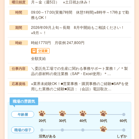
月～金（週5日） ※土日祝お休み！
曜日頻度
09:00～17:00(実働7時間 休憩1時間)※8時半～17時まで勤
時間
務もOK！
2026年09月上旬～長期 8月中開始もご相談ください！
期間
※9月～！
時給1770円 月収例 247,800円
時給
交通費
全額支給
＼委託先工場での生産に関わる事務サポート業務！／＊製
仕事内容
品の原材料の発注業務（SAP・Excel使用）＊…
※業界未経験OK！■営業事務・購買事務のご経験■SAPを使
応募資格
用した業務のご経験■英語：（会話）電話取次…
職場の雰囲気
年齢層
20代
30代
40代
50代
60代
職場の様子
活気がある
しずか