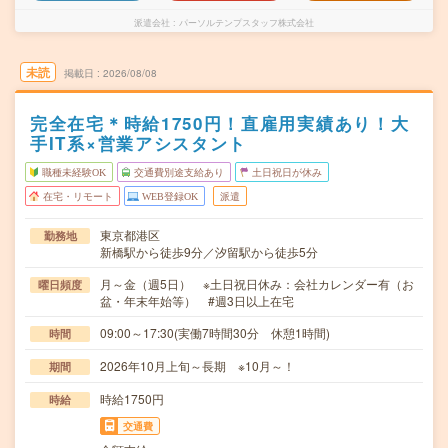
派遣会社
パーソルテンプスタッフ株式会社
未読
掲載日
2026/08/08
完全在宅＊時給1750円！直雇用実績あり！大
手IT系×営業アシスタント
職種未経験OK
交通費別途支給あり
土日祝日が休み
在宅・リモート
WEB登録OK
派遣
東京都港区
勤務地
新橋駅から徒歩9分／汐留駅から徒歩5分
月～金（週5日） ※土日祝日休み：会社カレンダー有（お
曜日頻度
盆・年末年始等） #週3日以上在宅
09:00～17:30(実働7時間30分 休憩1時間)
時間
2026年10月上旬～長期 ※10月～！
期間
時給1750円
時給
交通費