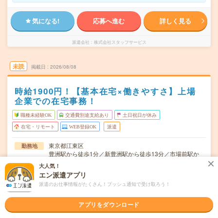
気になる!
応募へ進む
詳しく見る
派遣会社
株式会社スタッフサービス
未読
掲載日
2026/08/08
時給1900円！【基本在宅×働きやすさ】上場
企業での在宅事務！
職種未経験OK
交通費別途支給あり
土日祝日が休み
在宅・リモート
WEB登録OK
派遣
東京都江東区
勤務地
豊洲駅から徒歩1分／新豊洲駅から徒歩13分／市場前駅か
ら徒歩19分
大人気！
エン派遣アプリ
月～金※土日休み！
曜日頻度
派遣のお仕事情報がたくさん！プッシュ通知で受け取ろう！
9:00～17:30(実働:7時間30分) (休憩60分)
時間
アプリをダウンロード
2026/10/上旬～長期（3カ月以上） ★10月～OK！
期間