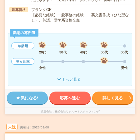
ブランクOK
応募資格
【必要な経験】一般事務の経験 英文書作成（ひな型な
し）、英語、語学系資格全般
職場の雰囲気
年齢層
20代
30代
40代
50代
60代
男女比率
女性
男性
もっと見る
気になる!
応募へ進む
詳しく見る
派遣会社
株式会社リクルートスタッフィング
未読
掲載日
2026/08/08