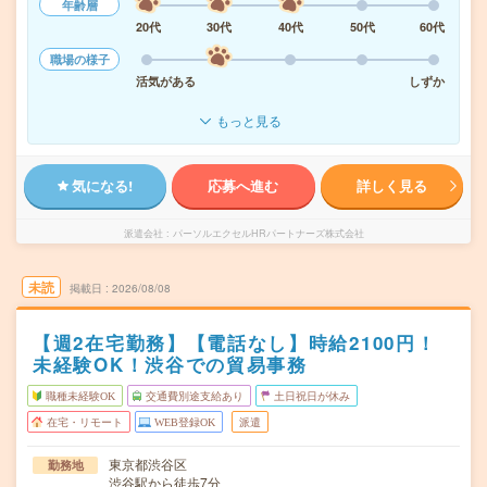
年齢層
20代
30代
40代
50代
60代
職場の様子
活気がある
しずか
もっと見る
気になる!
応募へ進む
詳しく見る
派遣会社
パーソルエクセルHRパートナーズ株式会社
未読
掲載日
2026/08/08
【週2在宅勤務】【電話なし】時給2100円！
未経験OK！渋谷での貿易事務
職種未経験OK
交通費別途支給あり
土日祝日が休み
在宅・リモート
WEB登録OK
派遣
東京都渋谷区
勤務地
渋谷駅から徒歩7分