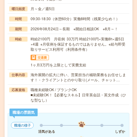
月～金／週5日
曜日頻度
09:30-18:30（休憩60分）実働8時間（残業少なめ！）
時間
2026年08月24日～長期 ※開始日相談OK ※8月～！
期間
時給2100円 月収例 33万円 時給2100円×実働8h×週5日
時給
×4週 ※月収例を保証するものではありません。※給与即受
取りサービス利用可（利用条件有）
交通費
1ヶ月3万円を上限として実費支給
海外展開の拡大に伴い、営業担当の補助業務をお任せしま
仕事内容
す！・クライアントとのやり取り(メール、チャット…
職種未経験OK / ブランクOK
応募資格
■未経験OK！【必要なスキル】日常英会話・英文作成（ひ
な型なし）
職場の雰囲気
職場の様子
活気がある
しずか