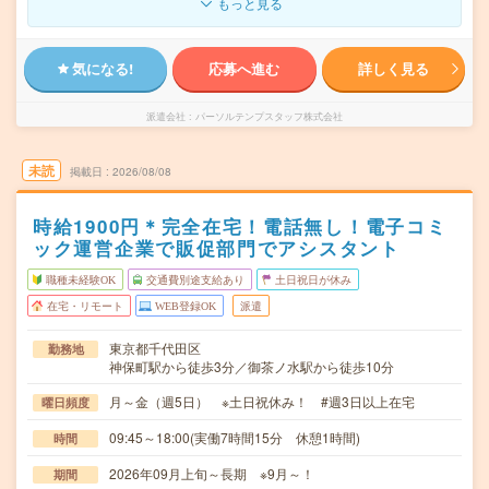
もっと見る
気になる!
応募へ進む
詳しく見る
派遣会社
パーソルテンプスタッフ株式会社
未読
掲載日
2026/08/08
時給1900円＊完全在宅！電話無し！電子コミ
ック運営企業で販促部門でアシスタント
職種未経験OK
交通費別途支給あり
土日祝日が休み
在宅・リモート
WEB登録OK
派遣
東京都千代田区
勤務地
神保町駅から徒歩3分／御茶ノ水駅から徒歩10分
月～金（週5日） ※土日祝休み！ #週3日以上在宅
曜日頻度
09:45～18:00(実働7時間15分 休憩1時間)
時間
2026年09月上旬～長期 ※9月～！
期間