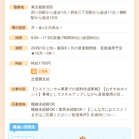
東京都新宿区
勤務地
四ツ谷駅から徒歩1分／四谷三丁目駅から徒歩11分／麹町
駅から徒歩12分
月～金※土日休み！
曜日頻度
9:00～17:30(実働:7時間30分) (休憩60分)
時間
2026/10/上旬～最長6ヶ月の派遣期間後、直接雇用予定
期間
★10月～OK！
時給1750円
時給
交通費
交通費支給
【リスクコンサル事業での資料作成事務】【おすすめポイ
仕事内容
ント】事務としてスキルアップしながら直接雇用が目…
職種未経験OK
応募資格
職種未経験OK！業界未経験OK！【こんな方におススメ！
まずはご応募ください／歓迎条件】生成AIについ…
職場の雰囲気