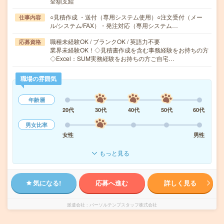
全額支給
○見積作成 ・送付（専用システム使用）○注文受付（メー
仕事内容
ル/システム/FAX）・発注対応（専用システム…
職種未経験OK / ブランクOK / 英語力不要
応募資格
業界未経験OK！◇見積書作成を含む事務経験をお持ちの方
◇Excel：SUM実務経験をお持ちの方ご自宅…
職場の雰囲気
年齢層
20代
30代
40代
50代
60代
男女比率
女性
男性
もっと見る
気になる!
応募へ進む
詳しく見る
派遣会社
パーソルテンプスタッフ株式会社