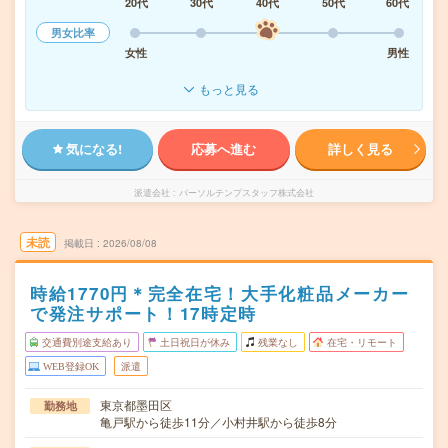
20代
30代
40代
50代
60代
男女比率
女性
男性
もっと見る
気になる!
応募へ進む
詳しく見る
派遣会社
パーソルテンプスタッフ株式会社
未読
掲載日
2026/08/08
時給1770円＊完全在宅！大手化粧品メーカー
で発注サポート！17時定時
交通費別途支給あり
土日祝日が休み
残業なし
在宅・リモート
WEB登録OK
派遣
東京都墨田区
勤務地
亀戸駅から徒歩11分／小村井駅から徒歩8分