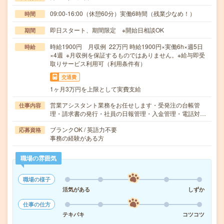
09:00-16:00（休憩60分）実働6時間（残業少なめ！）
時間
即日スタート、期間限定 ※開始日相談OK
期間
時給1900円 月収例 22万円 時給1900円×実働6h×週5日
時給
×4週 ※月収例を保証するものではありません。※給与即受
取りサービス利用可（利用条件有）
交通費
1ヶ月3万円を上限として実費支給
営業アシスタント業務をお任せします・受発注の台帳管
仕事内容
理・請求書の発行・社員の日報管理・入金管理・電話対…
ブランクOK / 英語力不要
応募資格
事務の経験がある方
職場の雰囲気
職場の様子
活気がある
しずか
仕事の仕方
テキパキ
コツコツ