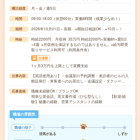
月～金／週5日
曜日頻度
09:00-18:00（休憩60分）実働8時間（残業少なめ！）
時間
2026年10月01日～長期 ※開始日相談OK ※10月～！
期間
時給2200円 月収例 35万円 時給2200円×実働8h×週5日
時給
×4週 ※月収例を保証するものではありません。※給与即受
取りサービス利用可（利用条件有）
交通費
1ヶ月3万円を上限として実費支給
【英語使用あり】・会議室の予約調整・来訪者のビルの入
仕事内容
館証発行・来客者へのお茶出し・会議設定・タクシー…
職種未経験OK / ブランクOK
応募資格
簡単な英会話、英文書作成（ひな型なし） 【歓迎/経
験】秘書の経験、営業アシスタントの経験
職場の雰囲気
職場の様子
活気がある
しずか