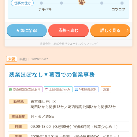
仕事の仕方
テキパキ
コツコツ
気になる!
応募へ進む
詳しく見る
派遣会社
株式会社リクルートスタッフィング
未読
掲載日
2026/08/07
残業ほぼなし▼葛西での営業事務
交通費別途支給あり
土日祝日が休み
WEB登録OK
派遣
東京都江戸川区
勤務地
葛西駅から徒歩18分／葛西臨海公園駅から徒歩23分
月～金／週5日
曜日頻度
09:00-18:00（休憩60分）実働8時間（残業少なめ！）
時間
2026年10月01日～長期 ※開始日相談OK ※10月～！
期間