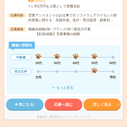
1ヶ月3万円を上限として実費支給
営業アシスタントのお仕事ですソフトウェアライセンス契
仕事内容
約更新に関する・見積作成、送付・受注処理・顧客対…
職種未経験OK / ブランクOK / 英語力不要
応募資格
【歓迎/経験】営業事務の経験
職場の雰囲気
年齢層
20代
30代
40代
50代
60代
男女比率
女性
男性
もっと見る
気になる!
応募へ進む
詳しく見る
派遣会社
株式会社リクルートスタッフィング