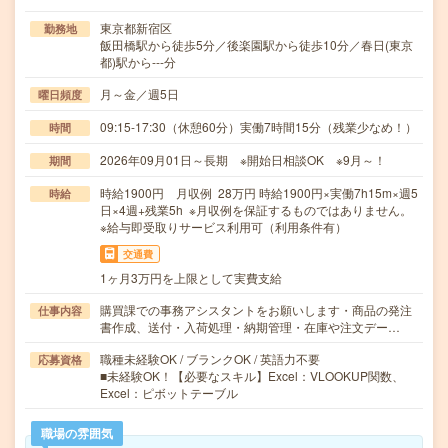
東京都新宿区
勤務地
飯田橋駅から徒歩5分／後楽園駅から徒歩10分／春日(東京
都)駅から---分
月～金／週5日
曜日頻度
09:15-17:30（休憩60分）実働7時間15分（残業少なめ！）
時間
2026年09月01日～長期 ※開始日相談OK ※9月～！
期間
時給1900円 月収例 28万円 時給1900円×実働7h15m×週5
時給
日×4週+残業5h ※月収例を保証するものではありません。
※給与即受取りサービス利用可（利用条件有）
交通費
1ヶ月3万円を上限として実費支給
購買課での事務アシスタントをお願いします・商品の発注
仕事内容
書作成、送付・入荷処理・納期管理・在庫や注文デー…
職種未経験OK / ブランクOK / 英語力不要
応募資格
■未経験OK！【必要なスキル】Excel：VLOOKUP関数、
Excel：ピボットテーブル
職場の雰囲気