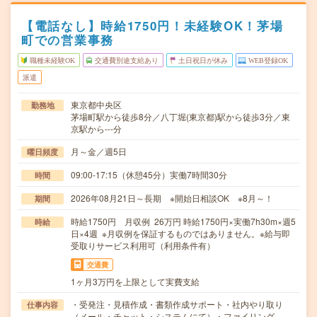
【電話なし】時給1750円！未経験OK！茅場
町での営業事務
職種未経験OK
交通費別途支給あり
土日祝日が休み
WEB登録OK
派遣
東京都中央区
勤務地
茅場町駅から徒歩8分／八丁堀(東京都)駅から徒歩3分／東
京駅から---分
月～金／週5日
曜日頻度
09:00-17:15（休憩45分）実働7時間30分
時間
2026年08月21日～長期 ※開始日相談OK ※8月～！
期間
時給1750円 月収例 26万円 時給1750円×実働7h30m×週5
時給
日×4週 ※月収例を保証するものではありません。※給与即
受取りサービス利用可（利用条件有）
交通費
1ヶ月3万円を上限として実費支給
・受発注・見積作成・書類作成サポート・社内やり取り
仕事内容
（メール・チャット・システムにて）・ファイリング、…