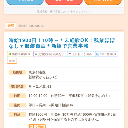
派遣会社
株式会社リクルートスタッフィング
未読
掲載日
2026/08/07
時給1900円！10時～＊未経験OK！残業ほぼ
なし▼服装自由＊新橋で営業事務
職種未経験OK
交通費別途支給あり
土日祝日が休み
WEB登録OK
派遣
東京都港区
勤務地
新橋駅から徒歩4分
月～金／週5日
曜日頻度
10:00-19:00（休憩60分）実働8時間（残業少なめ！）
時間
即日～長期 ※開始日相談OK
期間
時給1900円 月収例 30万円 時給1900円×実働8h×週5日
時給
×4週 ※月収例を保証するものではありません。
交通費