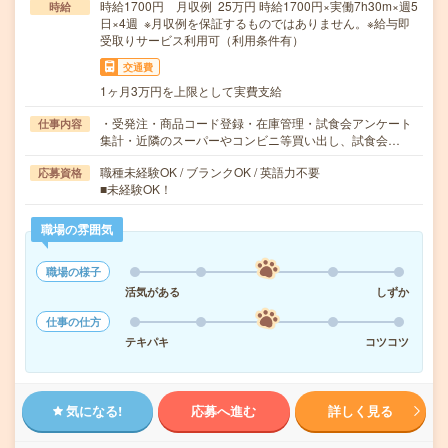
時給1700円 月収例 25万円 時給1700円×実働7h30m×週5
時給
日×4週 ※月収例を保証するものではありません。※給与即
受取りサービス利用可（利用条件有）
交通費
1ヶ月3万円を上限として実費支給
・受発注・商品コード登録・在庫管理・試食会アンケート
仕事内容
集計・近隣のスーパーやコンビニ等買い出し、試食会…
職種未経験OK / ブランクOK / 英語力不要
応募資格
■未経験OK！
職場の雰囲気
職場の様子
活気がある
しずか
仕事の仕方
テキパキ
コツコツ
気になる!
応募へ進む
詳しく見る