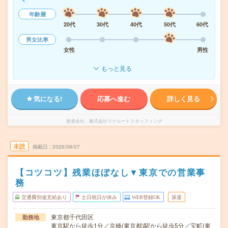
年齢層
20代
30代
40代
50代
60代
男女比率
女性
男性
もっと見る
気になる!
応募へ進む
詳しく見る
派遣会社
株式会社リクルートスタッフィング
未読
掲載日
2026/08/07
【コツコツ】残業ほぼなし▼東京での営業事
務
交通費別途支給あり
土日祝日が休み
WEB登録OK
派遣
東京都千代田区
勤務地
東京駅から徒歩1分／京橋(東京都)駅から徒歩5分／宝町(東