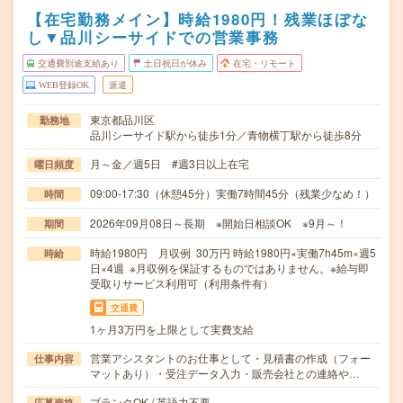
【在宅勤務メイン】時給1980円！残業ほぼな
し▼品川シーサイドでの営業事務
交通費別途支給あり
土日祝日が休み
在宅・リモート
WEB登録OK
派遣
東京都品川区
勤務地
品川シーサイド駅から徒歩1分／青物横丁駅から徒歩8分
月～金／週5日 #週3日以上在宅
曜日頻度
09:00-17:30（休憩45分）実働7時間45分（残業少なめ！）
時間
2026年09月08日～長期 ※開始日相談OK ※9月～！
期間
時給1980円 月収例 30万円 時給1980円×実働7h45m×週5
時給
日×4週 ※月収例を保証するものではありません。※給与即
受取りサービス利用可（利用条件有）
交通費
1ヶ月3万円を上限として実費支給
営業アシスタントのお仕事として・見積書の作成（フォー
仕事内容
マットあり）・受注データ入力・販売会社との連絡や…
ブランクOK / 英語力不要
応募資格