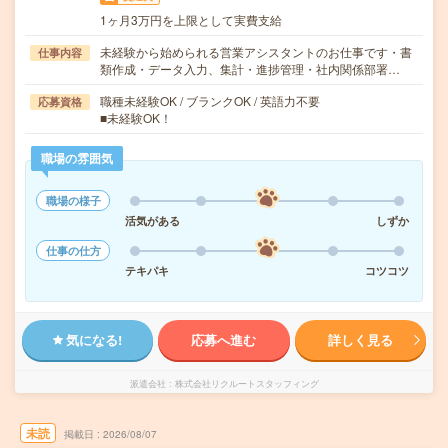
1ヶ月3万円を上限として実費支給
未経験から始められる営業アシスタントのお仕事です・書
仕事内容
類作成・データ入力、集計・進捗管理・社内関係部署…
職種未経験OK / ブランクOK / 英語力不要
応募資格
■未経験OK！
職場の雰囲気
職場の様子
活気がある
しずか
仕事の仕方
テキパキ
コツコツ
気になる!
応募へ進む
詳しく見る
派遣会社
株式会社リクルートスタッフィング
未読
掲載日
2026/08/07