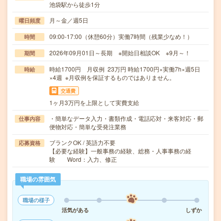
池袋駅から徒歩1分
月～金／週5日
曜日頻度
09:00-17:00（休憩60分）実働7時間（残業少なめ！）
時間
2026年09月01日～長期 ※開始日相談OK ※9月～！
期間
時給1700円 月収例 23万円 時給1700円×実働7h×週5日
時給
×4週 ※月収例を保証するものではありません。
交通費
1ヶ月3万円を上限として実費支給
・簡単なデータ入力・書類作成・電話応対・来客対応・郵
仕事内容
便物対応・簡単な受発注業務
ブランクOK / 英語力不要
応募資格
【必要な経験】一般事務の経験、総務・人事事務の経
験 Word：入力、修正
職場の雰囲気
職場の様子
活気がある
しずか