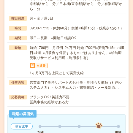
京都)駅から---分／日本橋(東京都)駅から---分／有楽町駅か
ら---分
月～金／週5日
曜日頻度
09:00-17:15（休憩60分）実働7時間15分（残業少なめ！）
時間
即日～長期 ※開始日相談OK
期間
時給1700円 月収例 24万円 時給1700円×実働7h15m×週5
時給
日×4週 ※月収例を保証するものではありません。※給与即
受取りサービス利用可（利用条件有）
交通費
1ヶ月3万円を上限として実費支給
営業部門で事務サポートのお仕事・見積もり依頼（社内シ
仕事内容
ステム入力）・システム入力・書類確認・メール対応…
ブランクOK / 英語力不要
応募資格
営業事務の経験がある方
職場の雰囲気
男女比率
女性
男性