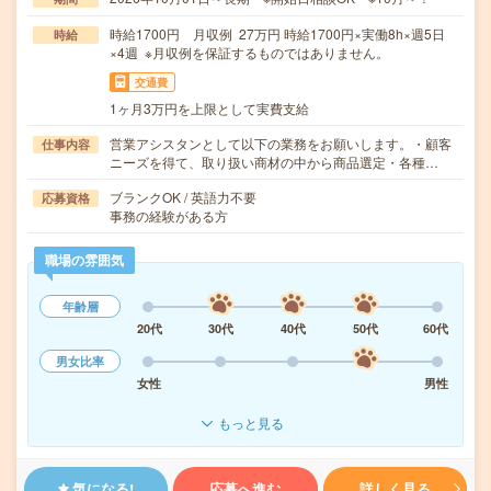
時給1700円 月収例 27万円 時給1700円×実働8h×週5日
時給
×4週 ※月収例を保証するものではありません。
交通費
1ヶ月3万円を上限として実費支給
営業アシスタンとして以下の業務をお願いします。・顧客
仕事内容
ニーズを得て、取り扱い商材の中から商品選定・各種…
ブランクOK / 英語力不要
応募資格
事務の経験がある方
職場の雰囲気
年齢層
20代
30代
40代
50代
60代
男女比率
女性
男性
もっと見る
気になる!
応募へ進む
詳しく見る