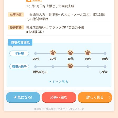
1ヶ月3万円を上限として実費支給
・受発注入力・管理表への入力・メール対応、電話対応・
仕事内容
その他関連業務
職種未経験OK / ブランクOK / 英語力不要
応募資格
■未経験OK！
職場の雰囲気
年齢層
20代
30代
40代
50代
60代
職場の様子
活気がある
しずか
もっと見る
気になる!
応募へ進む
詳しく見る
派遣会社
株式会社リクルートスタッフィング