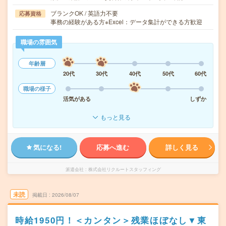
ブランクOK / 英語力不要
応募資格
事務の経験がある方※Excel：データ集計ができる方歓迎
職場の雰囲気
年齢層
20代
30代
40代
50代
60代
職場の様子
活気がある
しずか
もっと見る
気になる!
応募へ進む
詳しく見る
派遣会社
株式会社リクルートスタッフィング
未読
掲載日
2026/08/07
時給1950円！＜カンタン＞残業ほぼなし▼東