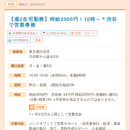
未読
掲載日
2026/08/07
【週2在宅勤務】時給2000円！10時～＊渋谷
で営業事務
交通費別途支給あり
土日祝日が休み
在宅・リモート
WEB登録OK
派遣
東京都渋谷区
勤務地
渋谷駅から徒歩2分
月～金／週5日
曜日頻度
10:00-19:00（休憩60分）実働8時間
時間
即日～長期 ※開始日相談OK
期間
時給2000円 月収例 34万円 時給2000円×実働8h×週5日
時給
×4週+残業10h ※月収例を保証するものではありません。
交通費
1ヶ月3万円を上限として実費支給
バックオフィスで営業サポート ・請求書発行・処理・業績
仕事内容
数値の集計・加工・資料作成サポート・入金確認・…