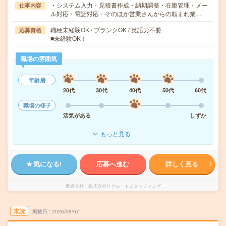
・システム入力・見積書作成・納期調整・在庫管理・メー
仕事内容
ル対応・電話対応・そのほか営業さんからの頼まれ業…
職種未経験OK / ブランクOK / 英語力不要
応募資格
■未経験OK！
職場の雰囲気
年齢層
20代
30代
40代
50代
60代
職場の様子
活気がある
しずか
もっと見る
気になる!
応募へ進む
詳しく見る
派遣会社
株式会社リクルートスタッフィング
未読
掲載日
2026/08/07