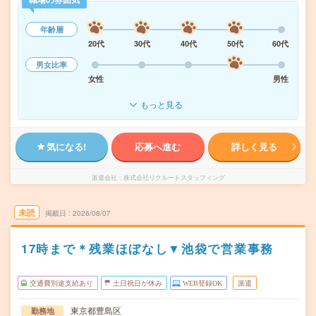
年齢層
20代
30代
40代
50代
60代
男女比率
女性
男性
もっと見る
気になる!
応募へ進む
詳しく見る
派遣会社
株式会社リクルートスタッフィング
未読
掲載日
2026/08/07
17時まで＊残業ほぼなし▼池袋で営業事務
交通費別途支給あり
土日祝日が休み
WEB登録OK
派遣
東京都豊島区
勤務地