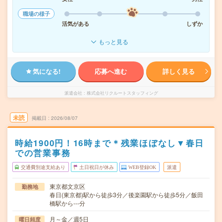
職場の様子
活気がある
しずか
もっと見る
気になる!
応募へ進む
詳しく見る
派遣会社
株式会社リクルートスタッフィング
未読
掲載日
2026/08/07
時給1900円！16時まで＊残業ほぼなし▼春日
での営業事務
交通費別途支給あり
土日祝日が休み
WEB登録OK
派遣
東京都文京区
勤務地
春日(東京都)駅から徒歩3分／後楽園駅から徒歩5分／飯田
橋駅から---分
月～金／週5日
曜日頻度