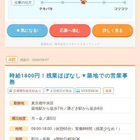
仕事の仕方
テキパキ
コツコツ
気になる!
応募へ進む
詳しく見る
派遣会社
株式会社リクルートスタッフィング
未読
掲載日
2026/08/07
時給1800円！残業ほぼなし▼築地での営業事
務
交通費別途支給あり
土日祝日が休み
WEB登録OK
派遣
東京都中央区
勤務地
築地駅から徒歩7分／勝どき駅から徒歩8分
月～金／週5日
曜日頻度
09:00-18:00（休憩60分）実働8時間（残業少なめ！）
時間
即日～長期 ※開始日相談OK
期間