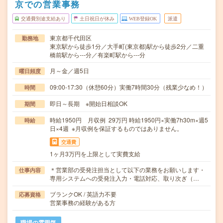
京での営業事務
交通費別途支給あり
土日祝日が休み
WEB登録OK
派遣
東京都千代田区
勤務地
東京駅から徒歩1分／大手町(東京都)駅から徒歩2分／二重
橋前駅から---分／有楽町駅から---分
月～金／週5日
曜日頻度
09:00-17:30（休憩60分）実働7時間30分（残業少なめ！）
時間
即日～長期 ※開始日相談OK
期間
時給1950円 月収例 29万円 時給1950円×実働7h30m×週5
時給
日×4週 ※月収例を保証するものではありません。
交通費
1ヶ月3万円を上限として実費支給
＊営業部の受発注担当として以下の業務をお願いします・
仕事内容
専用システムへの受発注入力・電話対応、取り次ぎ（…
ブランクOK / 英語力不要
応募資格
営業事務の経験がある方
職場の雰囲気