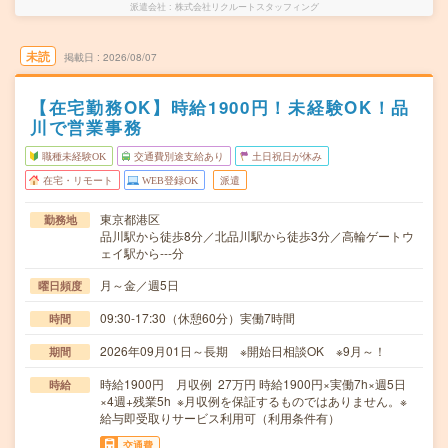
派遣会社
株式会社リクルートスタッフィング
未読
掲載日
2026/08/07
【在宅勤務OK】時給1900円！未経験OK！品
川で営業事務
職種未経験OK
交通費別途支給あり
土日祝日が休み
在宅・リモート
WEB登録OK
派遣
東京都港区
勤務地
品川駅から徒歩8分／北品川駅から徒歩3分／高輪ゲートウ
ェイ駅から---分
月～金／週5日
曜日頻度
09:30-17:30（休憩60分）実働7時間
時間
2026年09月01日～長期 ※開始日相談OK ※9月～！
期間
時給1900円 月収例 27万円 時給1900円×実働7h×週5日
時給
×4週+残業5h ※月収例を保証するものではありません。※
給与即受取りサービス利用可（利用条件有）
交通費