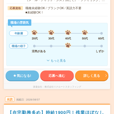
職種未経験OK / ブランクOK / 英語力不要
応募資格
■未経験OK！
職場の雰囲気
年齢層
20代
30代
40代
50代
60代
職場の様子
活気がある
しずか
もっと見る
気になる!
応募へ進む
詳しく見る
派遣会社
株式会社リクルートスタッフィング
未読
掲載日
2026/08/07
【在宅勤務多め】時給1900円！残業ほぼなし