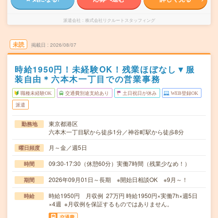
派遣会社
株式会社リクルートスタッフィング
未読
掲載日
2026/08/07
時給1950円！未経験OK！残業ほぼなし▼服
装自由＊六本木一丁目での営業事務
職種未経験OK
交通費別途支給あり
土日祝日が休み
WEB登録OK
派遣
東京都港区
勤務地
六本木一丁目駅から徒歩1分／神谷町駅から徒歩8分
月～金／週5日
曜日頻度
09:30-17:30（休憩60分）実働7時間（残業少なめ！）
時間
2026年09月01日～長期 ※開始日相談OK ※9月～！
期間
時給1950円 月収例 27万円 時給1950円×実働7h×週5日
時給
×4週 ※月収例を保証するものではありません。
交通費