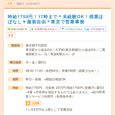
未読
掲載日
2026/08/07
時給1750円！17時まで＊未経験OK！残業ほ
ぼなし▼服装自由＊東京で営業事務
職種未経験OK
交通費別途支給あり
土日祝日が休み
WEB登録OK
派遣
東京都千代田区
勤務地
東京駅から徒歩2分／大手町(東京都)駅から徒歩5分／二重
橋前駅から---分／有楽町駅から---分
月～金／週5日
曜日頻度
09:00-17:00（休憩60分）実働7時間（残業少なめ！）
時間
即日～長期 ※開始日相談OK
期間
時給1750円 月収例 24万円 時給1750円×実働7h×週5日
時給
×4週 ※月収例を保証するものではありません。※給与即受
取りサービス利用可（利用条件有）
交通費
1ヶ月3万円を上限として実費支給