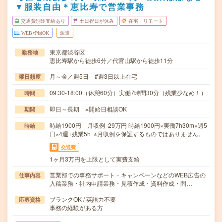
▼服装自由＊恵比寿で営業事務
交通費別途支給あり
土日祝日が休み
在宅・リモート
WEB登録OK
派遣
東京都渋谷区
勤務地
恵比寿駅から徒歩6分／代官山駅から徒歩11分
月～金／週5日 #週3日以上在宅
曜日頻度
09:30-18:00（休憩60分）実働7時間30分（残業少なめ！）
時間
即日～長期 ※開始日相談OK
期間
時給1900円 月収例 29万円 時給1900円×実働7h30m×週5
時給
日×4週+残業5h ※月収例を保証するものではありません。
交通費
1ヶ月3万円を上限として実費支給
営業部での事務サポート・キャンペーンなどのWEB広告の
仕事内容
入稿業務・社内申請業務・見積作成・資料作成・問…
ブランクOK / 英語力不要
応募資格
事務の経験がある方