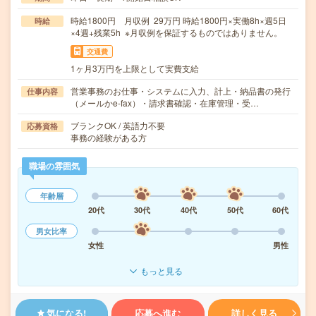
時給1800円 月収例 29万円 時給1800円×実働8h×週5日
時給
×4週+残業5h ※月収例を保証するものではありません。
交通費
1ヶ月3万円を上限として実費支給
営業事務のお仕事・システムに入力、計上・納品書の発行
仕事内容
（メールかe-fax）・請求書確認・在庫管理・受…
ブランクOK / 英語力不要
応募資格
事務の経験がある方
職場の雰囲気
年齢層
20代
30代
40代
50代
60代
男女比率
女性
男性
もっと見る
気になる!
応募へ進む
詳しく見る