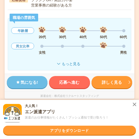
営業事務の経験がある方
職場の雰囲気
年齢層
20代
30代
40代
50代
60代
男女比率
女性
男性
もっと見る
気になる!
応募へ進む
詳しく見る
派遣会社
株式会社リクルートスタッフィング
大人気！
未読
エン派遣アプリ
掲載日
2026/08/07
派遣のお仕事情報がたくさん！プッシュ通知で受け取ろう！
【在宅勤務OK】時給2000円！残業ほぼなし
アプリをダウンロード
▼麻布十番での営業事務