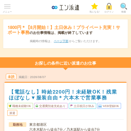
メニュー
気になる!
ログイン
検索
1800円＊【8月開始！】土日休み！プライベート充実！サ
ポート事務
のお仕事情報は、掲載が終了しています
掲載時の情報は、
ページ下部
からご覧いただけます。
お探しの条件に近い派遣のお仕事
未読
掲載日
2026/08/07
【電話なし】時給2200円！未経験OK！残業
ほぼなし▼服装自由＊六本木で営業事務
職種未経験OK
交通費別途支給あり
土日祝日が休み
WEB登録OK
派遣
東京都港区
勤務地
六本木駅から徒歩7分／乃木坂駅から徒歩7分