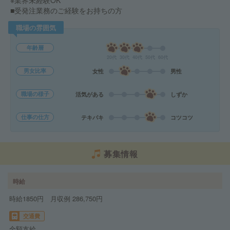
※業界未経験OK
■受発注業務のご経験をお持ちの方
職場の雰囲気
年齢層
20代
30代
40代
50代
60代
男女比率
女性
男性
職場の様子
活気がある
しずか
仕事の仕方
テキパキ
コツコツ
募集情報
時給
時給1850円 月収例 286,750円
交通費
全額支給