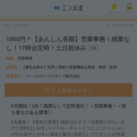
気になる!
ログイン
掲載日
2026/08/04
No.TMPE26-0534460
1850円＊【あんしん長期】営業事務！残業な
し！17時台定時！土日祝休み
派遣
職種
営業事務
派遣先
【優良企業★】世界に貢献☆医療機器を開発・製造・販売
派遣会社
パーソルテンプスタッフ株式会社
ここがポイント！
9月開始！2名！残業なしで定時退社！＜営業事務！＞落
ち着きのある環境〇
2名募集！【受発注業務】経験活かそう＊同業務の方もいる
ので質問はしやすい○メール・チャットコミュニケーション
が中心集中しやすい環境が魅力○残業なしでピタッと定時退