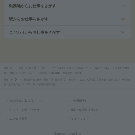
勤務地からお仕事をさがす
駅からお仕事をさがす
こだわりからお仕事をさがす
派遣TOP
関東
東京都
港区
パーソルテンプスタッフ株式会社
1850円＊【あんしん長期】営業事
務！残業なし！17時台定時！土日祝休み（111446415）の派遣の仕事詳細
派遣TOP
ＪＲ東海道本線(東京－熱海)
品川駅
1850円＊【あんしん長期】営業事務！残業なし！17時台定
時！土日祝休み（111446415）の派遣の仕事詳細
個人情報の取り扱いについて
ご利用規約
ヘルプ・お問い合わせ
掲載のお問い合わせ
エン会社概要
サイトマップ
Copyright © en Inc.