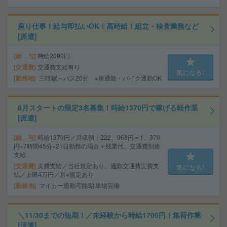
座り仕事！給与即払いOK！高時給！組立・検査業務など
[派遣]
給 与
時給2000円
交通費
交通費支給有り
気になる!
勤務地
三咲駅～バス20分 ※車通勤・バイク通勤OK
8月スタートの限定3名募集！時給1370円で稼げる軽作業
[派遣]
給 与
時給1370円／月収例：222、968円＝1、370
円×7時間45分×21日勤務の場合＋残業代、交通費別途
支給
交通費
実費支給／当社規定あり。通勤交通費実費支
気になる!
払／上限4万円／月※規定あり
勤務地
マイカー通勤可能/駐車場完備
＼11/30までの短期！／未経験から時給1700円！集荷作業
[派遣]