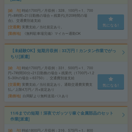
給 与
時給1700円／月収例：328、100円＝1、700
円×8時間×21日勤務の場合＋残業代(月20時間の場
合)、交通費別途支給
気になる!
交通費
実費支給／当社規定あり。
勤務地
《無料駐車場完備》マイカー通勤OK
【未経験OK】短期月収例：33万円！カンタン作業でがっ
ちり[派遣]
給 与
時給1700円／月収例：331、500円＝1、700
円×7時間30分×21日勤務の場合＋残業代（1700円×1.2
5×30hの場合＝63750）、交通費別途支給
交通費
実費支給／当社規定あり。通勤交通費実費支
気になる!
払／上限4万円／月※規定あり
勤務地
白岡駅より無料送迎バスあり
11/6までの短期！深夜でガッツリ稼ぐ金属部品のセット
作業[派遣]
給 与
時給1800円／月収例：316、575円＝1、800