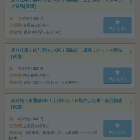
グ業務[派遣]
給 与
時給1530円
交通費
交通費支給有り
気になる!
勤務地
藤沢本町駅～徒歩14分
座り仕事！給与即払いOK！高時給！卓球ラケットの製造
[派遣]
給 与
時給1600円
交通費
交通費支給有り
気になる!
勤務地
新所沢駅～バス15分 ※送迎有り
高時給！車通勤OK！土日休み！日勤のお仕事！商品検査
[派遣]
給 与
時給1600円
交通費
交通費支給有り
気になる!
勤務地
神奈川県川崎市麻生区 ※車通勤・バイク通
勤OK