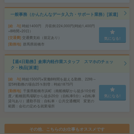
一般事務（かんたんなデータ入力・サポート業務）[派遣]
給 与
時給1400円 月収例:224,000円(時給1,400円
×8時間×20日）
交通費
交通費支給（規定あり）
気になる!
勤務地
群馬県前橋市
【週4日勤務】倉庫内軽作業スタッフ スマホのチェッ
ク・検品[派遣]
給 与
時給1500円※実働8時間を超える勤務、22時～
翌5時勤務の場合25％割増：時給1875円
勤務地
千葉県船橋市浜町（南船橋駅から徒歩10分程
度／船橋競馬場駅から徒歩20分（自転車5分）※自転車
気になる!
貸与あり）通勤手段：自転車・公共交通機関 変更の
範囲：会社の定める就業場所
その他、こちらのお仕事もオススメです