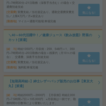
円×7時間30分×21日勤務（深夜手当含む）の場合＋交
通費別途支給
交通費
実費支給／当社規定あり。通勤交通費実費支
気になる!
払／上限4万円／月※規定あり
勤務地
マイカー通勤可能/駐車場完備
＼40～60代活躍中！／健康ジュース《飲み放題》野菜の
カット[派遣]
給 与
時給1350円／月収例：259、548円＝1、350
円×7時間45分×20日勤務の場合＋残業代（月10ｈの場
合）、交通費、深夜手当別途支給
気になる!
交通費
実費支給／当社規定あり。
勤務地
無料駐車場完備
【短期高時給○】紳士レザーバッグ販売のお仕事【東京大
丸】[派遣]
給 与
時給2000円～2000円 【月収例】時給2,000
円×7.5時間×7日＝105,000円 ※月収例は一例です。勤
務時間や日数等により変動いたします。