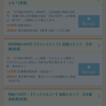
ルを＊[派遣]
給 与
時給1540円～1600円 【月給例】時給1,540
円 実働7.5H×22日勤務の場合「254,100円」※月収例
は一例です。ご経験により異なります。
気になる!
交通費
全額支給◎
勤務地
東京都世田谷区 【最寄り駅】二子玉川駅
特別時給1800円【ヴァレクストラ】短期スタッフ 日本
橋[派遣]
給 与
時給1800円 ※ご経験・スキルにより優遇 ス
マホでかんたんに前払いで給与が受け取れます（※上
限、条件あり）
交通費
交通費全額支給（規定あり）
気になる!
勤務地
東京都中央区 東京メトロ 日本橋駅から直結
（徒歩1分）
時給1700円～【マックス＆コー】短期スタッフ 日本橋
高島屋[派遣]