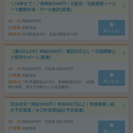
＼16時まで！／高時給2000円！化粧品・化粧雑貨メーカ
ーで書類作成・データ集計[派遣]
給 与
時給2000円
交通費
全額支給
気になる!
勤務地
品川駅徒歩3分、北品川駅徒歩10分
《週4日もOK》時給2000円！電話対応なし＊日程調整な
ど採用サポート[派遣]
給 与
時給2000円 月収例 320,000円
交通費
全額支給
気になる!
勤務地
三軒茶屋駅徒歩12分、若林駅徒歩5分 ※松陰
神社前駅、西太子堂駅からも徒歩圏内！
完全在宅＊時給2000円！年収400万以上！学校事務＼紹
介予定派遣／＠三軒茶屋[紹介予定派遣]
給 与
時給2000円 月収例 300,000円
交通費
全額支給
気になる!