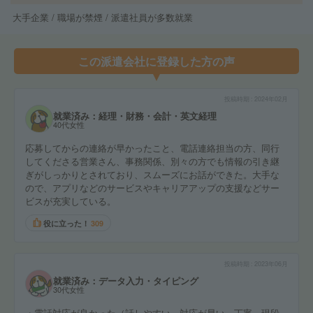
大手企業 / 職場が禁煙 / 派遣社員が多数就業
この派遣会社に登録した方の声
投稿時期
2024年02月
就業済み：経理・財務・会計・英文経理
40代女性
応募してからの連絡が早かったこと、電話連絡担当の方、同行
してくださる営業さん、事務関係、別々の方でも情報の引き継
ぎがしっかりとされており、スムーズにお話ができた。大手な
ので、アプリなどのサービスやキャリアアップの支援などサー
ビスが充実している。
役に立った！
309
投稿時期
2023年06月
就業済み：データ入力・タイピング
30代女性
・電話対応が良かった（話しやすい、対応が早い、丁寧、現段