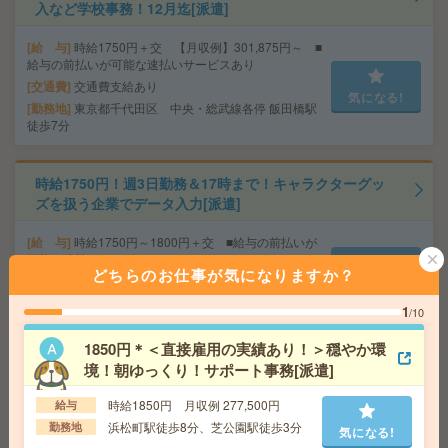
入など学校事務！12月迄[派遣]
給 与
時給1750円＋交 【月収例】301,875円～ ■
給与の前払いが可能な速払いサービスあり
交通費
交通費支給あり
気になる!
勤務地
東京都千代田区 中央・総武線各停 飯田橋駅
徒歩7分
時給1750円！週3日勤務＆17時まで！キャラクターグッ
ズを扱う企業でデータ入力[派遣]
給 与
時給1750円～1800円＋交 ■給与の前払いが
可能な速払いサービスあり
どちらのお仕事が気になりますか？
交通費
交通費支給あり
気になる!
勤務地
東京都葛飾区 京成本線 青砥駅徒歩10分
1
/10
1850円＊＜直接雇用の実績あり！＞穏やか環
時給1850円！ピタッと16時まで＊時短＊2名の募集＊受
境！朝ゆっくり！サポート事務[派遣]
注データ入力など[派遣]
時給1850円 月収例 277,500円
給与
給 与
時給1850円～1970円＋交 ■給与の前払いが
浜松町駅徒歩8分、芝公園駅徒歩3分
勤務地
気になる!
可能な速払いサービスあり