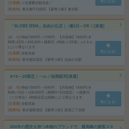
気になる!
交通費
☆交通費全額支給！
勤務地
東京都千代田区 【最寄り駅】東京駅
「SLOBE IENA」自由が丘店｜○週3日～OK！[派遣]
給 与
時給1600円～1700円 【月収例】1600円×8
時間×22日＝243,200＋残業代（時給×1.25倍）※スキル
により異なります。
気になる!
交通費
全額支給
勤務地
東京都目黒区 【最寄り駅】自由が丘駅
9/16～29限定｜ヘルノ短期販売[派遣]
給 与
時給1500円～1540円 【月収例】1540円×8
時間×10日＝128,000円（期間中10日想定）＋残業代
（１分単位）※時給設定は経験により異なります。
気になる!
交通費
全額支給
勤務地
東京都新宿区 【最寄り駅】新宿三丁目駅
800年の歴史を持つ本物のブランドで、最高峰の接客スキ