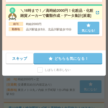
交通費
交通費支給あり
気になる!
勤務地
東京都足立区 常磐線 北千住駅徒歩5分
＼16時まで！／高時給2000円！化粧品・化粧
雑貨メーカーで書類作成・データ集計[派遣]
座り仕事！給与即払いOK！高時給！品質検査・データ入
時給2000円
給与
力[派遣]
品川駅徒歩3分、北品川駅徒歩10分
勤務地
気になる!
給 与
時給1800円
交通費
交通費支給有り
気になる!
勤務地
みどりの駅～徒歩20分 ※車通勤・バイク通
勤OK
スキップ
どちらも気になる！
【エルダー／シニア歓迎】休職・復職支援に関する事務
サポート＊50代活躍中[派遣]
しばらく表示しない
給 与
時給2000円＋交
交通費
交通費支給(社内規定あり)
気になる!
勤務地
東京メトロ丸ノ内線 大手町駅 1分/JR線 東京
駅 6分
座り仕事！給与即払いOK！高時給！土日休み！マスキン