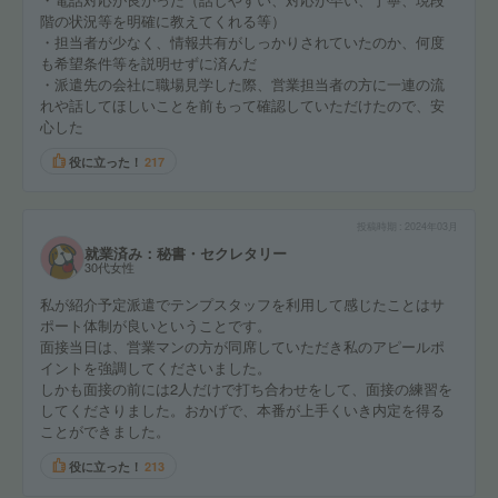
階の状況等を明確に教えてくれる等）
・担当者が少なく、情報共有がしっかりされていたのか、何度
も希望条件等を説明せずに済んだ
・派遣先の会社に職場見学した際、営業担当者の方に一連の流
れや話してほしいことを前もって確認していただけたので、安
心した
役に立った！
217
投稿時期
2024年03月
就業済み：秘書・セクレタリー
30代女性
私が紹介予定派遣でテンプスタッフを利用して感じたことはサ
ポート体制が良いということです。
面接当日は、営業マンの方が同席していただき私のアピールポ
イントを強調してくださいました。
しかも面接の前には2人だけで打ち合わせをして、面接の練習を
してくださりました。おかげで、本番が上手くいき内定を得る
ことができました。
役に立った！
213