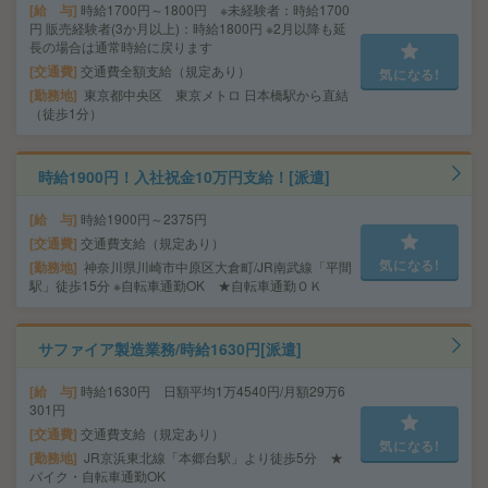
給 与
時給1700円～1800円 ※未経験者：時給1700
円 販売経験者(3か月以上)：時給1800円 ※2月以降も延
長の場合は通常時給に戻ります
交通費
交通費全額支給（規定あり）
気になる!
勤務地
東京都中央区 東京メトロ 日本橋駅から直結
（徒歩1分）
時給1900円！入社祝金10万円支給！[派遣]
給 与
時給1900円～2375円
交通費
交通費支給（規定あり）
気になる!
勤務地
神奈川県川崎市中原区大倉町/JR南武線「平間
駅」徒歩15分 ※自転車通勤OK ★自転車通勤ＯＫ
サファイア製造業務/時給1630円[派遣]
給 与
時給1630円 日額平均1万4540円/月額29万6
301円
交通費
交通費支給（規定あり）
気になる!
勤務地
JR京浜東北線「本郷台駅」より徒歩5分 ★
バイク・自転車通勤OK