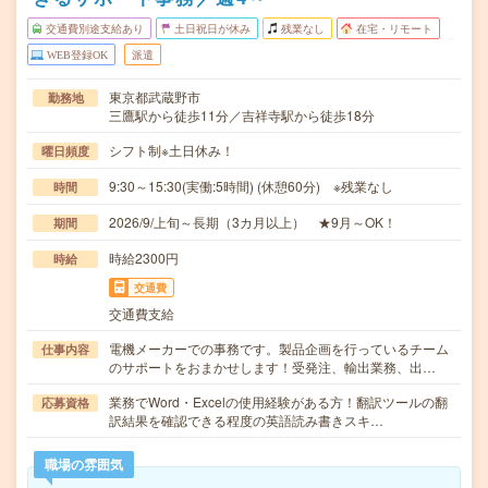
交通費別途支給あり
土日祝日が休み
残業なし
在宅・リモート
WEB登録OK
派遣
東京都武蔵野市
勤務地
三鷹駅から徒歩11分／吉祥寺駅から徒歩18分
シフト制※土日休み！
曜日頻度
9:30～15:30(実働:5時間) (休憩60分) ※残業なし
時間
2026/9/上旬～長期（3カ月以上） ★9月～OK！
期間
時給2300円
時給
交通費
交通費支給
電機メーカーでの事務です。製品企画を行っているチーム
仕事内容
のサポートをおまかせします！受発注、輸出業務、出…
業務でWord・Excelの使用経験がある方！翻訳ツールの翻
応募資格
訳結果を確認できる程度の英語読み書きスキ…
職場の雰囲気