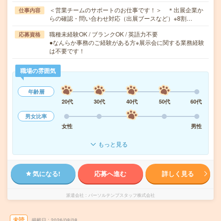
＜営業チームのサポートのお仕事です！＞ ＊出展企業か
仕事内容
らの確認・問い合わせ対応（出展ブースなど）※8割…
職種未経験OK / ブランクOK / 英語力不要
応募資格
●なんらか事務のご経験がある方※展示会に関する業務経験
は不要です！
職場の雰囲気
年齢層
20代
30代
40代
50代
60代
男女比率
女性
男性
もっと見る
気になる!
応募へ進む
詳しく見る
派遣会社
パーソルテンプスタッフ株式会社
未読
掲載日
2026/08/08