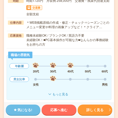
時給1720円 月収例 258,000円 交通費・残業代別途支給
時給
交通費
全額支給
＊WEB掲載原稿の作成・修正・チェック⇒シーズンごとの
仕事内容
メニュー変更や料理の画像アップなど！＊クライア…
職種未経験OK / ブランクOK / 英語力不要
応募資格
未経験OK！■PC基本操作が可能な方■なんらかの事務経験
をお持ちの方
職場の雰囲気
年齢層
20代
30代
40代
50代
60代
男女比率
女性
男性
もっと見る
気になる!
応募へ進む
詳しく見る