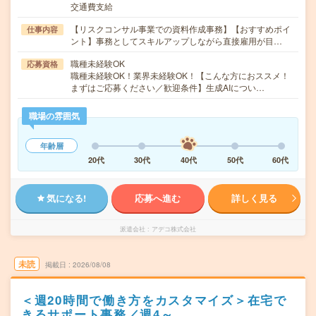
交通費支給
【リスクコンサル事業での資料作成事務】【おすすめポイ
仕事内容
ント】事務としてスキルアップしながら直接雇用が目…
職種未経験OK
応募資格
職種未経験OK！業界未経験OK！【こんな方におススメ！
まずはご応募ください／歓迎条件】生成AIについ…
職場の雰囲気
年齢層
20代
30代
40代
50代
60代
気になる!
応募へ進む
詳しく見る
派遣会社
アデコ株式会社
未読
掲載日
2026/08/08
＜週20時間で働き方をカスタマイズ＞在宅で
きるサポート事務／週4～