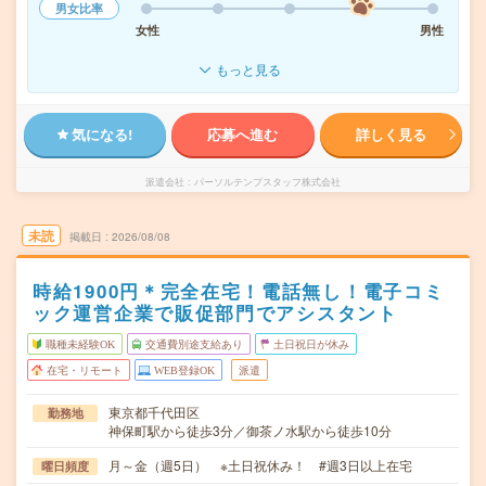
男女比率
女性
男性
もっと見る
気になる!
応募へ進む
詳しく見る
派遣会社
パーソルテンプスタッフ株式会社
未読
掲載日
2026/08/08
時給1900円＊完全在宅！電話無し！電子コミ
ック運営企業で販促部門でアシスタント
職種未経験OK
交通費別途支給あり
土日祝日が休み
在宅・リモート
WEB登録OK
派遣
東京都千代田区
勤務地
神保町駅から徒歩3分／御茶ノ水駅から徒歩10分
月～金（週5日） ※土日祝休み！ #週3日以上在宅
曜日頻度