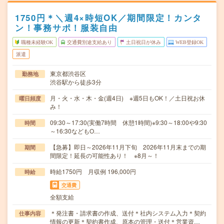
1750円＊＼週4×時短OK／期間限定！カンタ
ン！事務サポ！服装自由
職種未経験OK
交通費別途支給あり
土日祝日が休み
WEB登録OK
派遣
東京都渋谷区
勤務地
渋谷駅から徒歩3分
月・火・水・木・金(週4日) ※週5日もOK！／土日祝お休
曜日頻度
み！
09:30～17:30(実働7時間 休憩1時間)※9:30～18:00や9:30
時間
～16:30などもO…
【急募】即日～2026年11月下旬 2026年11月末までの期
期間
間限定！延長の可能性あり！ ※8月～！
時給1750円 月収例 196,000円
時給
交通費
全額支給
＊発注書・請求書の作成、送付＊社内システム入力＊契約
仕事内容
情報の更新＊契約書作成、原本の管理・送付＊営業資…