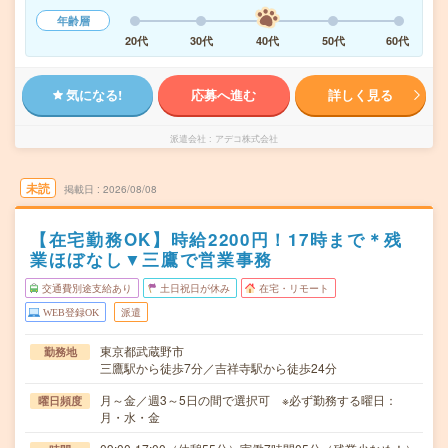
年齢層
20代
30代
40代
50代
60代
気になる!
応募へ進む
詳しく見る
派遣会社
アデコ株式会社
未読
掲載日
2026/08/08
【在宅勤務OK】時給2200円！17時まで＊残
業ほぼなし▼三鷹で営業事務
交通費別途支給あり
土日祝日が休み
在宅・リモート
WEB登録OK
派遣
東京都武蔵野市
勤務地
三鷹駅から徒歩7分／吉祥寺駅から徒歩24分
月～金／週3～5日の間で選択可 ※必ず勤務する曜日：
曜日頻度
月・水・金