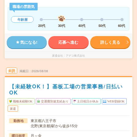
職場の雰囲気
年齢層
20代
30代
40代
50代
60代
気になる!
応募へ進む
詳しく見る
派遣会社
アデコ株式会社
未読
掲載日
2026/08/08
【未経験OK！】基板工場の営業事務/日払い
OK
職種未経験OK
交通費別途支給あり
土日祝日が休み
WEB登録OK
派遣
東京都八王子市
勤務地
北野(東京都)駅から徒歩15分
月～金
曜日頻度