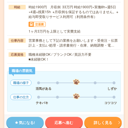
時給1900円 月収例 33万円 時給1900円×実働8h×週5日
時給
×4週+残業15h ※月収例を保証するものではありません。※
給与即受取りサービス利用可（利用条件有）
交通費
1ヶ月3万円を上限として実費支給
営業事務として下記の業務をお願いします・受発注・伝票
仕事内容
計上・支払い処理・請求書発行・在庫、納期調整・電…
職種未経験OK / ブランクOK / 英語力不要
応募資格
■未経験OK！
職場の雰囲気
職場の様子
活気がある
しずか
仕事の仕方
テキパキ
コツコツ
気になる!
応募へ進む
詳しく見る