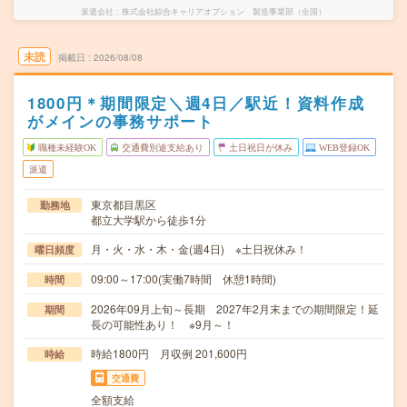
派遣会社
株式会社綜合キャリアオプション 製造事業部（全国）
未読
掲載日
2026/08/08
1800円＊期間限定＼週4日／駅近！資料作成
がメインの事務サポート
職種未経験OK
交通費別途支給あり
土日祝日が休み
WEB登録OK
派遣
東京都目黒区
勤務地
都立大学駅から徒歩1分
月・火・水・木・金(週4日) ※土日祝休み！
曜日頻度
09:00～17:00(実働7時間 休憩1時間)
時間
2026年09月上旬～長期 2027年2月末までの期間限定！延
期間
長の可能性あり！ ※9月～！
時給1800円 月収例 201,600円
時給
交通費
全額支給