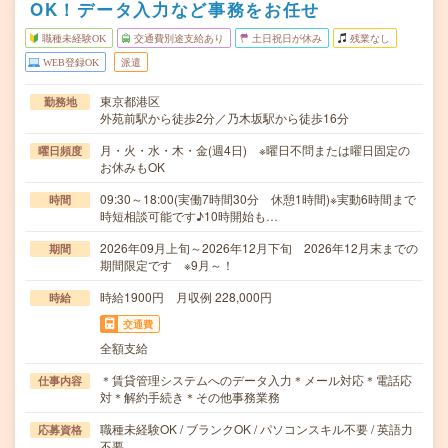
OK！データ入力など事務をお任せ
職種未経験OK
交通費別途支給あり
土日祝日が休み
残業なし
WEB登録OK
派遣
東京都港区
勤務地
外苑前駅から徒歩2分／乃木坂駅から徒歩16分
月・火・水・木・金(週4日) ※曜日不問または曜日固定の
曜日頻度
お休みもOK
09:30～18:00(実働7時間30分 休憩1時間)※実動6時間まで
時間
時短相談可能です♪10時開始も…
2026年09月上旬～2026年12月下旬 2026年12月末までの
期間
期間限定です ※9月～！
時給1900円 月収例 228,000円
時給
交通費
全額支給
＊賃貸管理システムへのデータ入力＊メール対応＊電話応
仕事内容
対＊解約手続き＊その他事務業務
職種未経験OK / ブランクOK / パソコンスキル不要 / 英語力
応募資格
不要