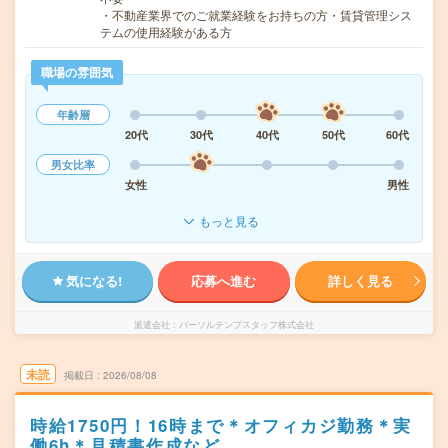
・不動産業界でのご就業経験をお持ちの方・賃貸管理シス
テムの使用経験がある方
職場の雰囲気
年齢層
20代
30代
40代
50代
60代
男女比率
女性
男性
もっと見る
気になる!
応募へ進む
詳しく見る
派遣会社
パーソルテンプスタッフ株式会社
未読
掲載日
2026/08/08
時給1750円！16時まで＊オフィカジ勤務＊実
働6h＊見積書作成など