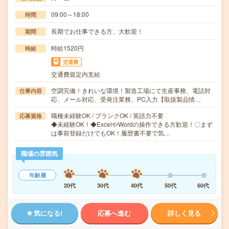
09:00～18:00
時間
長期でお仕事できる方、大歓迎！
期間
時給1520円
時給
交通費
交通費規定内支給
空調完備！きれいな環境！製造工場にて生産事務、電話対
仕事内容
応、メール対応、受発注業務、PC入力【取扱製品情…
職種未経験OK / ブランクOK / 英語力不要
応募資格
◆未経験OK！◆ExcelやWordの操作できる方歓迎！〇まず
は事前登録だけでもOK！履歴書不要で気…
職場の雰囲気
年齢層
20代
30代
40代
50代
60代
気になる!
応募へ進む
詳しく見る