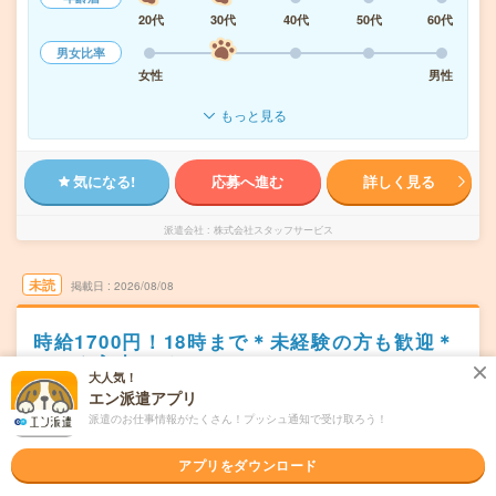
20代
30代
40代
50代
60代
男女比率
女性
男性
もっと見る
気になる!
応募へ進む
詳しく見る
派遣会社
株式会社スタッフサービス
未読
掲載日
2026/08/08
時給1700円！18時まで＊未経験の方も歓迎＊
データ入力メイン
大人気！
エン派遣アプリ
職種未経験OK
交通費別途支給あり
土日祝日が休み
WEB登録OK
派遣のお仕事情報がたくさん！プッシュ通知で受け取ろう！
派遣
東京都中央区
アプリをダウンロード
勤務地
新富町(東京都)駅から徒歩3分／築地駅から徒歩6分