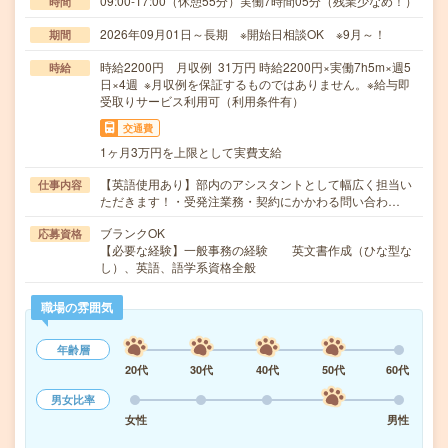
09:00-17:00（休憩55分）実働7時間05分（残業少なめ！）
時間
2026年09月01日～長期 ※開始日相談OK ※9月～！
期間
時給2200円 月収例 31万円 時給2200円×実働7h5m×週5
時給
日×4週 ※月収例を保証するものではありません。※給与即
受取りサービス利用可（利用条件有）
交通費
1ヶ月3万円を上限として実費支給
【英語使用あり】部内のアシスタントとして幅広く担当い
仕事内容
ただきます！・受発注業務・契約にかかわる問い合わ…
ブランクOK
応募資格
【必要な経験】一般事務の経験 英文書作成（ひな型な
し）、英語、語学系資格全般
職場の雰囲気
年齢層
20代
30代
40代
50代
60代
男女比率
女性
男性