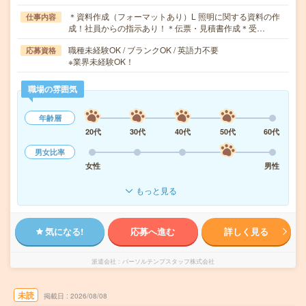
＊資料作成（フォーマットあり）L 照明に関する資料の作
仕事内容
成！社員からの指示あり！＊伝票・見積書作成＊受…
職種未経験OK / ブランクOK / 英語力不要
応募資格
※業界未経験OK！
職場の雰囲気
年齢層
20代
30代
40代
50代
60代
男女比率
女性
男性
もっと見る
気になる!
応募へ進む
詳しく見る
派遣会社
パーソルテンプスタッフ株式会社
未読
掲載日
2026/08/08