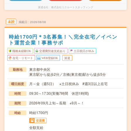
派遣会社
株式会社リクルートスタッフィング
未読
掲載日
2026/08/08
時給1700円＊3名募集！＼完全在宅／イベン
ト運営企業！事務サポ
職種未経験OK
交通費別途支給あり
土日祝日が休み
在宅・リモート
WEB登録OK
派遣
東京都中央区
勤務地
東京駅から徒歩2分／京橋(東京都)駅から徒歩5分
月～金（週5日） ※土日祝休み #週3日以上在宅
曜日頻度
09:30～17:30(実働7時間 休憩1時間)
時間
2026年09月上旬～長期 ※9月～！
期間
時給1700円
時給
交通費
全額支給