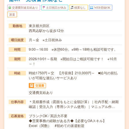
交通費別途支給あり
土日祝日が休み
残業なし
WEB登録OK
派遣
東京都大田区
勤務地
西馬込駅から徒歩12分
月～金 ※土日祝休み
曜日頻度
9:00～16:00 ※休憩60分。※9時～18時も相談可能です。
時間
2026/10/01～長期 ※開始日はご相談可能です！ ※10月
期間
～！
時給1750円＋交 【月収例】210,000円～ ■給与の前払
時給
いが可能な速払いサービスあり
交通費
交通費支給あり
＊見積書作成（図面をもとに金額計算）｜社内手配・納期
仕事内容
確認｜受注入力（専用システム使用）｜マニュアル作…
ブランクOK / 英語力不要
応募資格
◆営業事務の経験がある方◆【必要なOAスキル】
Excel（関数） #初めての派遣歓迎