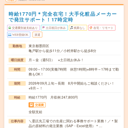
時給1770円＊完全在宅！大手化粧品メーカー
で発注サポート！17時定時
交通費別途支給あり
土日祝日が休み
残業なし
在宅・リモート
WEB登録OK
派遣
東京都墨田区
勤務地
亀戸駅から徒歩11分／小村井駅から徒歩8分
月～金（週5日） ※土日祝お休み！
曜日頻度
09:00～17:00(実働7時間 休憩1時間)※8時半～17時まで勤
時間
務もOK！
2026年09月上旬～長期 8月中開始もご相談ください！
期間
※9月～！
時給1770円 月収例 247,800円
時給
交通費
全額支給
＼委託先工場での生産に関わる事務サポート業務！／＊製
仕事内容
品の原材料の発注業務（SAP・Excel使用）＊…