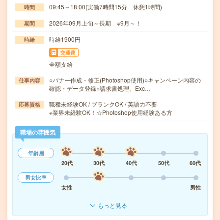
09:45～18:00(実働7時間15分 休憩1時間)
時間
2026年09月上旬～長期 ※9月～！
期間
時給1900円
時給
交通費
全額支給
○バナー作成・修正(Photoshop使用)○キャンペーン内容の
仕事内容
確認・データ登録○請求書処理、Exc…
職種未経験OK / ブランクOK / 英語力不要
応募資格
※業界未経験OK！☆Photoshop使用経験ある方
職場の雰囲気
年齢層
20代
30代
40代
50代
60代
男女比率
女性
男性
もっと見る