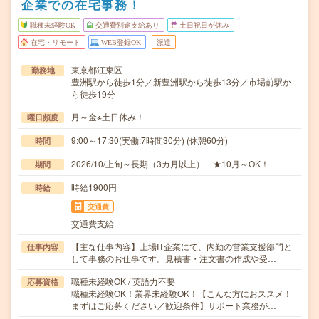
企業での在宅事務！
職種未経験OK
交通費別途支給あり
土日祝日が休み
在宅・リモート
WEB登録OK
派遣
東京都江東区
勤務地
豊洲駅から徒歩1分／新豊洲駅から徒歩13分／市場前駅か
ら徒歩19分
月～金※土日休み！
曜日頻度
9:00～17:30(実働:7時間30分) (休憩60分)
時間
2026/10/上旬～長期（3カ月以上） ★10月～OK！
期間
時給1900円
時給
交通費
交通費支給
【主な仕事内容】上場IT企業にて、内勤の営業支援部門と
仕事内容
して事務のお仕事です。見積書・注文書の作成や受…
職種未経験OK / 英語力不要
応募資格
職種未経験OK！業界未経験OK！【こんな方におススメ！
まずはご応募ください／歓迎条件】サポート業務が…