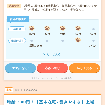
※業界未経験OK！■営業事務・購買事務のご経験■SAPを使
応募資格
用した業務のご経験■英語：（会話）電話取次…
職場の雰囲気
年齢層
20代
30代
40代
50代
60代
職場の様子
活気がある
しずか
もっと見る
気になる!
応募へ進む
詳しく見る
派遣会社
パーソルテンプスタッフ株式会社
未読
掲載日
2026/08/08
時給1900円！【基本在宅×働きやすさ】上場