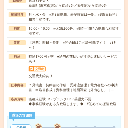
東京都中央区
勤務地
新富町(東京都)駅から徒歩3分／築地駅から徒歩6分
月・水・金 ※週3日勤務。表記曜日は一例。※週5日勤務も
曜日頻度
相談可能です。
10:00～16:00 ※休憩は60分。※9時～18時の勤務も相談可
時間
能です。
【急募】即日～長期 ※開始日はご相談可能です！ ※8月
期間
～！
時給1700円＋交 ■給与の前払いが可能な速払いサービス
時給
あり
交通費
交通費支給あり
＊見積書・契約書の作成｜受発注処理｜電力会社への申請
仕事内容
書・申込書作成｜資料整理｜地図調査（外出なし）｜…
職種未経験OK / ブランクOK / 英語力不要
応募資格
◆事務経験がある方歓迎します。◆ #初めての派遣歓迎
職場の雰囲気
年齢層