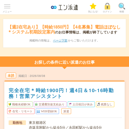
メニュー
気になる!
ログイン
検索
【週2在宅あり】【時給1850円】【4名募集】電話ほぼなし
＊システム初期設定案内
のお仕事情報は、掲載が終了しています
掲載時の情報は、
ページ下部
からご覧いただけます。
お探しの条件に近い派遣のお仕事
未読
掲載日
2026/08/08
完全在宅＊時給1900円！週4日＆10-16時勤
務！営業アシスタント
職種未経験OK
交通費別途支給あり
土日祝日が休み
残業なし
在宅・リモート
WEB登録OK
派遣
東京都港区
勤務地
赤坂見附駅から徒歩5分／永田町駅から徒歩5分