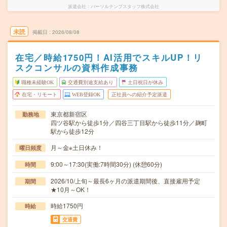
派遣会社
パーソルテンプスタッフ株式会社
未読
掲載日
2026/08/08
在宅／時給1750円！AI活用でスキルUP！リ
スクコンサルの資料作成事務
職種未経験OK
交通費別途支給あり
土日祝日が休み
在宅・リモート
WEB登録OK
正社員への紹介予定派遣
東京都新宿区
勤務地
四ツ谷駅から徒歩1分／四谷三丁目駅から徒歩11分／麹町
駅から徒歩12分
月～金※土日休み！
曜日頻度
9:00～17:30(実働:7時間30分) (休憩60分)
時間
2026/10/上旬～最長6ヶ月の派遣期間後、直接雇用予定
期間
★10月～OK！
時給1750円
時給
交通費