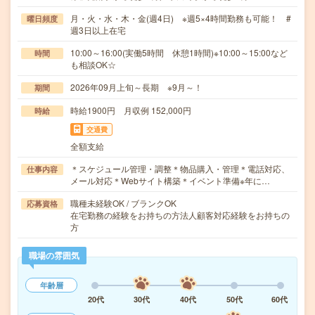
月・火・水・木・金(週4日) ※週5×4時間勤務も可能！ #
曜日頻度
週3日以上在宅
10:00～16:00(実働5時間 休憩1時間)※10:00～15:00など
時間
も相談OK☆
2026年09月上旬～長期 ※9月～！
期間
時給1900円 月収例 152,000円
時給
交通費
全額支給
＊スケジュール管理・調整＊物品購入・管理＊電話対応、
仕事内容
メール対応＊Webサイト構築＊イベント準備※年に…
職種未経験OK / ブランクOK
応募資格
在宅勤務の経験をお持ちの方法人顧客対応経験をお持ちの
方
職場の雰囲気
年齢層
20代
30代
40代
50代
60代