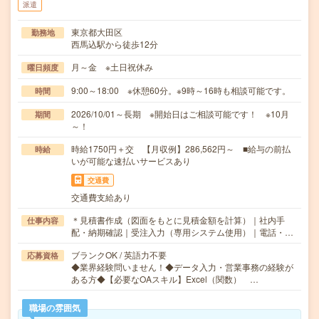
派遣
東京都大田区
勤務地
西馬込駅から徒歩12分
月～金 ※土日祝休み
曜日頻度
9:00～18:00 ※休憩60分。※9時～16時も相談可能です。
時間
2026/10/01～長期 ※開始日はご相談可能です！ ※10月
期間
～！
時給1750円＋交 【月収例】286,562円～ ■給与の前払
時給
いが可能な速払いサービスあり
交通費
交通費支給あり
＊見積書作成（図面をもとに見積金額を計算）｜社内手
仕事内容
配・納期確認｜受注入力（専用システム使用）｜電話・…
ブランクOK / 英語力不要
応募資格
◆業界経験問いません！◆データ入力・営業事務の経験が
ある方◆【必要なOAスキル】Excel（関数） …
職場の雰囲気