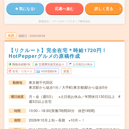
気になる!
応募へ進む
詳しく見る
派遣会社
パーソルテンプスタッフ株式会社
未読
掲載日
2026/08/08
【リクルート】完全在宅＊時給1720円！
HotPepperグルメの原稿作成
職種未経験OK
交通費別途支給あり
土日祝日が休み
在宅・リモート
WEB登録OK
派遣
東京都千代田区
勤務地
東京駅から徒歩1分／大手町(東京都)駅から徒歩5分
月～金（週5日） ※土日祝お休み／年間休日130日以上 #
曜日頻度
週3日以上在宅
10:00～18:30(実働7時間30分 休憩1時間)
時間
2026年10月上旬～長期 ※10月～！
期間