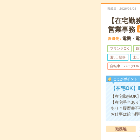
掲載日
2026/08/08
【在宅勤務
営業事務
電機・電
派遣先
ブランクOK
既
週5日勤務
土日
自転車・バイクOK
ここがポイント
【在宅OK】
【在宅勤務OK
【在宅手当あり
あり＊履歴書不
お仕事は給与即
勤務地