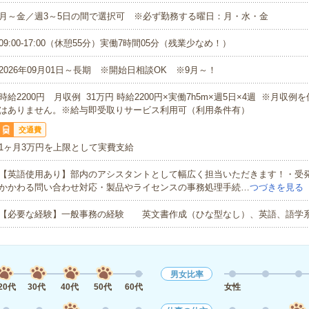
月～金／週3～5日の間で選択可 ※必ず勤務する曜日：月・水・金
09:00-17:00（休憩55分）実働7時間05分（残業少なめ！）
2026年09月01日～長期 ※開始日相談OK ※9月～！
時給2200円 月収例 31万円 時給2200円×実働7h5m×週5日×4週 ※月収
はありません。※給与即受取りサービス利用可（利用条件有）
交通費
1ヶ月3万円を上限として実費支給
【英語使用あり】部内のアシスタントとして幅広く担当いただきます！・受
かかわる問い合わせ対応・製品やライセンスの事務処理手続…
つづきを見る
【必要な経験】一般事務の経験 英文書作成（ひな型なし）、英語、語学
男女比率
20代
30代
40代
50代
60代
女性