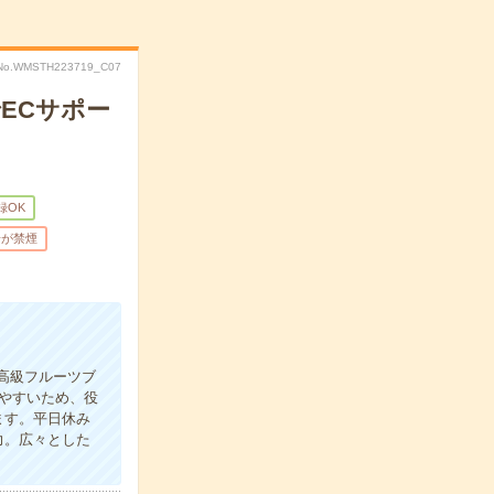
No.WMSTH223719_C07
ECサポー
録OK
場が禁煙
高級フルーツブ
やすいため、役
ます。平日休み
力。広々とした