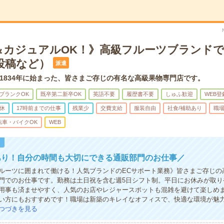
＆カジュアルOK！》高級フルーツブランドで
投稿など）
派遣
1834年に始まった、皆さまご存じの有名な高級果物専門店です。
ブランクOK
既卒第二新卒OK
英語不要
履歴書不要
しゅふ歓迎
WEB登
休
17時前までの仕事
残業少
交費支給
服装自由
社食/補助あり
職
転車・バイクOK
WEB
！
あり！自分の時間も大切にできる通販部門のお仕事／
ルーツに囲まれて働ける！人気ブランドのECサポート業務》皆さまご存じの
門でのお仕事です。勤務は土日祝を含む週5日シフト制。平日にお休みが取り
用事も済ませやすく、人気のお店やレジャースポットも混雑を避けて楽しめ
い方にもおすすめです！職場は新築のキレイなオフィスで、快適な環境が魅
つづきを見る