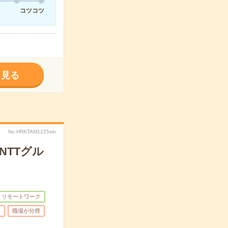
コツコツ
く見る
No.HRKTAM1225sin
NTTグル
・リモートワーク
り
職場が分煙