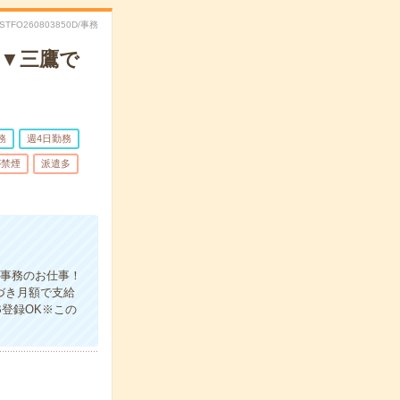
RSTFO260803850D/事務
し▼三鷹で
務
週4日勤務
が禁煙
派遣多
の事務のお仕事！
づき月額で支給
B登録OK※この