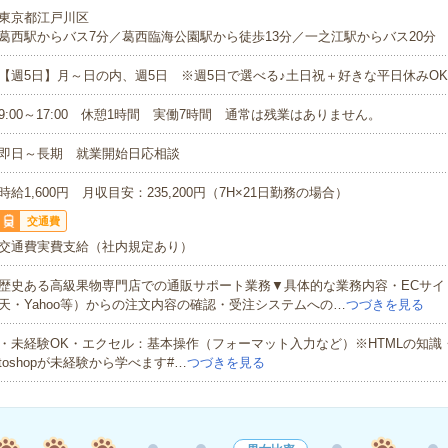
東京都江戸川区
葛西駅からバス7分／葛西臨海公園駅から徒歩13分／一之江駅からバス20分
【週5日】月～日の内、週5日 ※週5日で選べる♪土日祝＋好きな平日休みO
9:00～17:00 休憩1時間 実働7時間 通常は残業はありません。
即日～長期 就業開始日応相談
時給1,600円 月収目安：235,200円（7H×21日勤務の場合）
交通費
交通費実費支給（社内規定あり）
歴史ある高級果物専門店での通販サポート業務▼具体的な業務内容・ECサイ
天・Yahoo等）からの注文内容の確認・受注システムへの…
つづきを見る
・未経験OK・エクセル：基本操作（フォーマット入力など）※HTMLの知識・Illus
toshopが未経験から学べます#…
つづきを見る