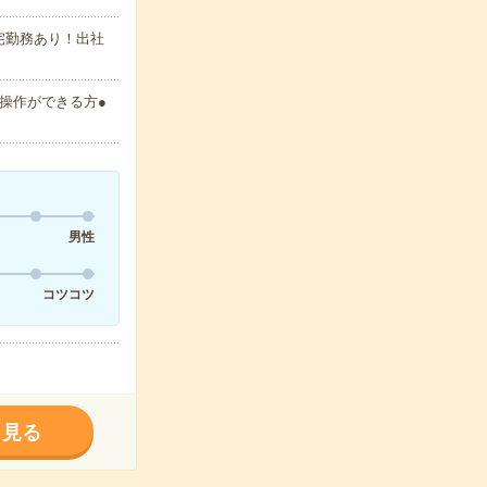
宅勤務あり！出社
の操作ができる方●
男性
コツコツ
く見る