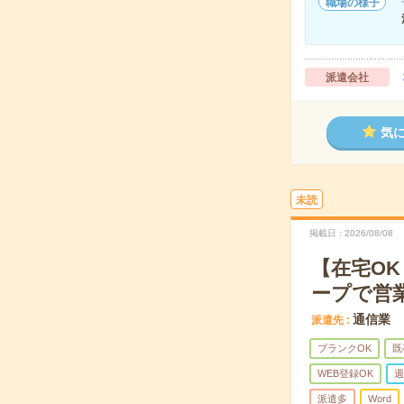
職場の様子
派遣会社
気
未読
掲載日
2026/08/08
【在宅OK
ープで営
通信業
派遣先
ブランクOK
既
WEB登録OK
週
派遣多
Word