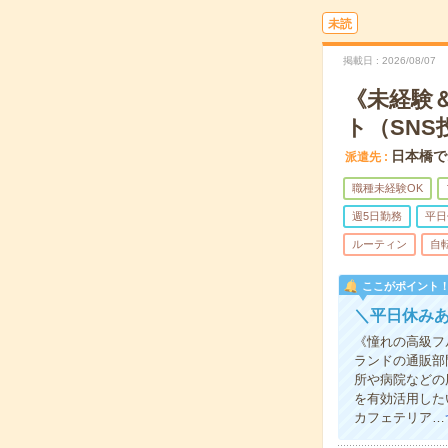
未読
掲載日
2026/08/07
《未経験
ト（SNS
日本橋で
派遣先
職種未経験OK
週5日勤務
平日
ルーティン
自
ここがポイント
＼平日休み
《憧れの高級フ
ランドの通販部
所や病院などの
を有効活用した
カフェテリア…