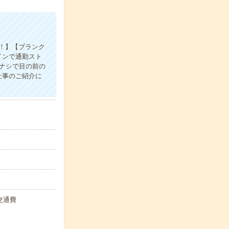
K！】【ブランク
インで通勤スト
ナシで目の前の
仕事のご紹介に
+交通費