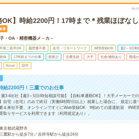
No.
OK】時給2200円！17時まで＊残業ほぼな
派遣
子・OA・精密機器メ－カ－
卒第二新卒OK
履歴書不要
在宅・リモートワーク
WEB登録OK
週2～3日勤
祝休
17時前までの仕事
残業少
交費支給
大手
社食/補助あり
職場
Excel
語学
！
時給2200円！三鷹でのお仕事
】週3-4出社【週3～5日/時短相談可能】【自転車通勤OK】！大手メーカーで
】自宅（在宅）のみで終日（実働6時間/日以上）就業した場合に、 規定に基
要＆来社不要、オンラインですぐにWeb登録OK #初めての派遣歓迎 #WE
受取りサービスを利用できます（利用規定あり）。
東京都武蔵野市
三鷹駅から徒歩7分／吉祥寺駅から徒歩24分