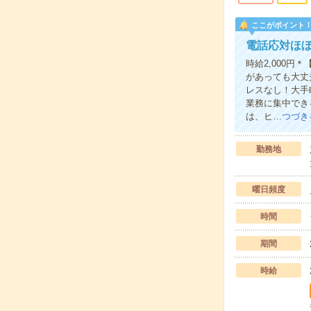
ここがポイント
電話応対ほ
時給2,000
があっても大丈
レスなし！大手
業務に集中でき
は、ヒ…
つづき
勤務地
曜日頻度
時間
期間
時給