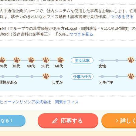
大手通信企業グループで、社内システムを使用した事務をお願いします。在
時は、駅チカのきれいなオフィス勤務！請求書発行見積作成…
つづきを見る
●NTTグループでの就業経験がある方●Excel（四則演算・VLOOKUP関数）
Word（既存資料の文字修正）・Powe…
つづきを見る
男女比率
20代
30代
40代
50代
60代
女性
仕事の仕方
活気がある
しずか
テキパキ
ヒューマンリソシア株式会社 関東オフィス
応募する
詳し
になる！