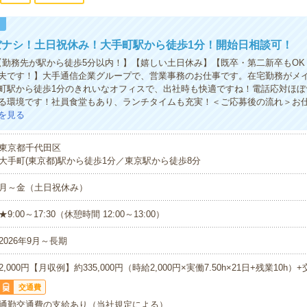
！
ぼナシ！土日祝休み！大手町駅から徒歩1分！開始日相談可！
円＊【勤務先が駅から徒歩5分以内！】【嬉しい土日休み】【既卒・第二新卒もO
夫です！】大手通信企業グループで、営業事務のお仕事です。在宅勤務がメ
町駅から徒歩1分のきれいなオフィスで、出社時も快適ですね！電話応対ほぼ
る環境です！社員食堂もあり、ランチタイムも充実！＜ご応募後の流れ＞お
を見る
東京都千代田区
大手町(東京都)駅から徒歩1分／東京駅から徒歩8分
月～金（土日祝休み）
★9:00～17:30（休憩時間 12:00～13:00）
2026年9月～長期
2,000円【月収例】約335,000円（時給2,000円×実働7.50h×21日+残業10h）
交通費
通勤交通費の支給あり（当社規定による）