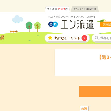
エン派遣
71573
件
エンバイト
82531
件
ちょうど良いワークライフバランスが叶う
関東版
気になる！リスト
0
保存し
【週
未読