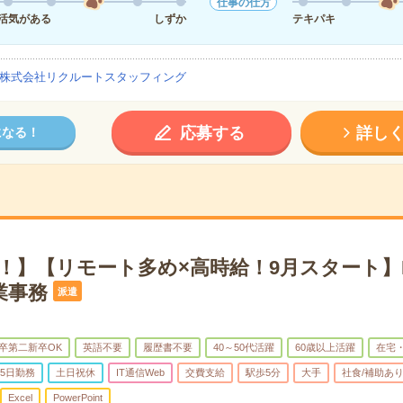
仕事の仕方
活気がある
しずか
テキパキ
株式会社リクルートスタッフィング
応募する
詳し
になる！
！】【リモート多め×高時給！9月スタート】
業事務
派遣
卒第二新卒OK
英語不要
履歴書不要
40～50代活躍
60歳以上活躍
在宅
5日勤務
土日祝休
IT通信Web
交費支給
駅歩5分
大手
社食/補助あ
Excel
PowerPoint