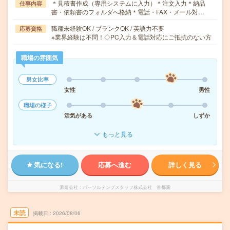
＊見積書作成（専用システムに入力）＊注文入力＊納品
仕事内容
書・依頼書のフォルダへ格納＊電話・FAX・メール対…
職種未経験OK / ブランクOK / 英語力不要
応募資格
※業界経験は不問！◇PC入力＆電話対応にご抵抗のない方
職場の雰囲気
男女比率
女性
男性
職場の様子
活気がある
しずか
もっと見る
気になる!
応募へ進む
詳しく見る
派遣会社
パーソルテンプスタッフ株式会社 首都圏
未読
掲載日
2026/08/06