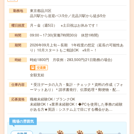
東京都品川区
勤務地
品川駅から送迎バス5分／北品川駅から徒歩5分
月～金（週5日） ※土日祝はお休みです！
曜日頻度
09:00～17:30(実働7時間30分 休憩1時間)
時間
2026年09月上旬～長期 1年程度の想定（延長の可能性あ
期間
り）10月スタートもご相談OK ※9月～！
時給1800円 月収例：283,500円(21日勤務の場合)
時給
交通費
全額支給
＊受注データの入力・集計・チェック＊資料の作成（フォ
仕事内容
ーマットあり）＊請求書発行、伝票処理＊郵便物・配…
職種未経験OK / ブランクOK
応募資格
未経験OK！※業界未経験OK！◆PCを使用した事務の経験
がある方★英語：システム上で目にする機会があ…
職場の雰囲気
年齢層