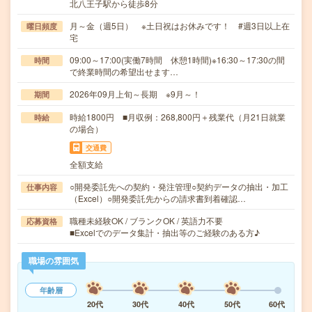
北八王子駅から徒歩8分
月～金（週5日） ※土日祝はお休みです！ #週3日以上在
曜日頻度
宅
09:00～17:00(実働7時間 休憩1時間)※16:30～17:30の間
時間
で終業時間の希望出せます…
2026年09月上旬～長期 ※9月～！
期間
時給1800円 ■月収例：268,800円＋残業代（月21日就業
時給
の場合）
交通費
全額支給
○開発委託先への契約・発注管理○契約データの抽出・加工
仕事内容
（Excel）○開発委託先からの請求書到着確認…
職種未経験OK / ブランクOK / 英語力不要
応募資格
■Excelでのデータ集計・抽出等のご経験のある方♪
職場の雰囲気
年齢層
20代
30代
40代
50代
60代