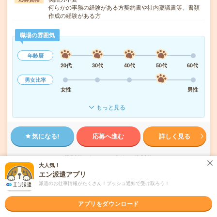
何らかの事務の経験がある方契約書や社内稟議書等、書類
作成の経験がある方
職場の雰囲気
年齢層
20代
30代
40代
50代
60代
男女比率
女性
男性
もっと見る
気になる!
応募へ進む
詳しく見る
派遣会社
パーソルテンプスタッフ株式会社
大人気！
エン派遣アプリ
未読
掲載日
2026/08/06
派遣のお仕事情報がたくさん！プッシュ通知で受け取ろう！
アプリをダウンロード
1750円＊＼いまどきIT企業で働こう／法人対
応経験あればOK！いろいろ事務