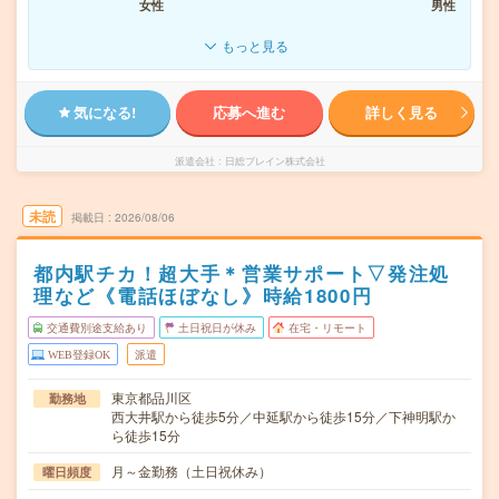
女性
男性
もっと見る
気になる!
応募へ進む
詳しく見る
派遣会社
日総ブレイン株式会社
未読
掲載日
2026/08/06
都内駅チカ！超大手＊営業サポート▽発注処
理など《電話ほぼなし》時給1800円
交通費別途支給あり
土日祝日が休み
在宅・リモート
WEB登録OK
派遣
東京都品川区
勤務地
西大井駅から徒歩5分／中延駅から徒歩15分／下神明駅か
ら徒歩15分
月～金勤務（土日祝休み）
曜日頻度