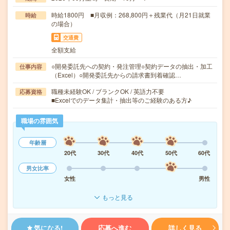
時給1800円 ■月収例：268,800円＋残業代（月21日就業
時給
の場合）
交通費
全額支給
○開発委託先への契約・発注管理○契約データの抽出・加工
仕事内容
（Excel）○開発委託先からの請求書到着確認…
職種未経験OK / ブランクOK / 英語力不要
応募資格
■Excelでのデータ集計・抽出等のご経験のある方♪
職場の雰囲気
年齢層
20代
30代
40代
50代
60代
男女比率
女性
男性
もっと見る
気になる!
応募へ進む
詳しく見る