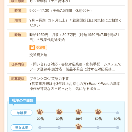
月～金勤務（土日祝休み）
曜日頻度
9:00～17:30（実働7.5時間 休憩60分）
時間
9月～長期（3ヶ月以上）＊就業開始日はお気軽にご相談く
期間
ださい
時給1950円 月収：30.7万円（時給1950円×7.5時間×21
時給
日）＊残業代別途支給
交通費
交通費支給
・問い合わせ対応・書類対応業務・出荷手配・システムで
仕事内容
データ登録/申請対応・製品不具合に対する対応業務…
ブランクOK / 英語力不要
応募資格
●営業事務経験を3年以上お持ちの方●ExcelやWordの基本
操作が可能な方＊迷ったら「気になるボタ…
職場の雰囲気
年齢層
20代
30代
40代
50代
60代
男女比率