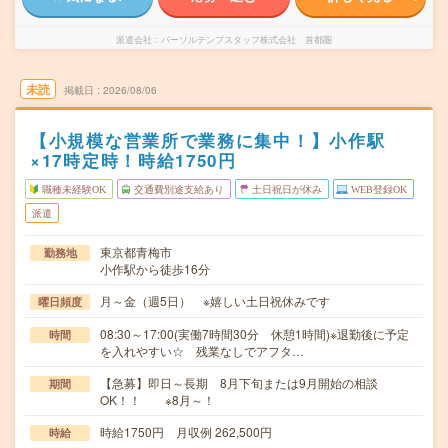
派遣会社
パーソルテンプスタッフ株式会社 首都圏
未読
掲載日
2026/08/06
【小規模な営業所で業務に集中！】小作駅
×17時定時！時給1750円
職種未経験OK
交通費別途支給あり
土日祝日が休み
WEB登録OK
派遣
東京都青梅市
勤務地
小作駅から徒歩16分
月～金（週5日） ※嬉しい土日祝休みです
曜日頻度
08:30～17:00(実働7時間30分 休憩1時間)※退勤後に予定
時間
を入れやすい☆ 残業なしでアフタ…
【急募】即日～長期 8月下旬または9月開始の相談
期間
OK！！ ※8月～！
時給1750円 月収例 262,500円
時給