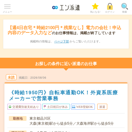
メニュー
気になる!
ログイン
検索
【週4日在宅＊時給2100円＊残業なし】電力の会社！申込
内容のデータ入力など
のお仕事情報は、掲載が終了しています
掲載時の情報は、
ページ下部
からご覧いただけます。
お探しの条件に近い派遣のお仕事
未読
掲載日
2026/08/06
《時給1950円》自転車通勤OK！外資系医療
メーカーで営業事務
交通費別途支給あり
土日祝日が休み
WEB登録OK
派遣
東京都品川区
勤務地
大森(東京都)駅から徒歩5分／大森海岸駅から徒歩5分