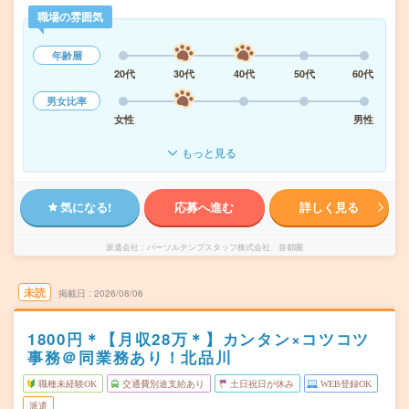
職場の雰囲気
年齢層
20代
30代
40代
50代
60代
男女比率
女性
男性
もっと見る
気になる!
応募へ進む
詳しく見る
派遣会社
パーソルテンプスタッフ株式会社 首都圏
未読
掲載日
2026/08/06
1800円＊【月収28万＊】カンタン×コツコツ
事務＠同業務あり！北品川
職種未経験OK
交通費別途支給あり
土日祝日が休み
WEB登録OK
派遣