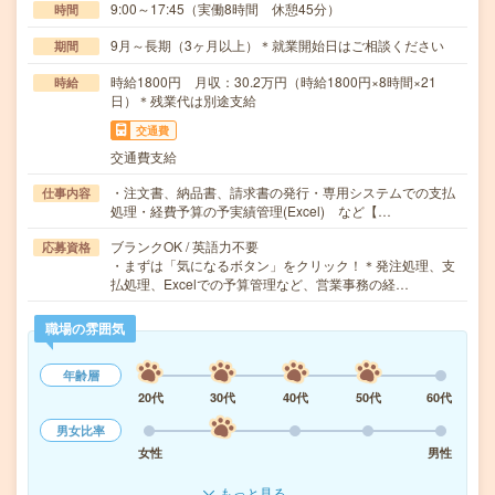
9:00～17:45（実働8時間 休憩45分）
時間
9月～長期（3ヶ月以上）＊就業開始日はご相談ください
期間
時給1800円 月収：30.2万円（時給1800円×8時間×21
時給
日）＊残業代は別途支給
交通費
交通費支給
・注文書、納品書、請求書の発行・専用システムでの支払
仕事内容
処理・経費予算の予実績管理(Excel) など【…
ブランクOK / 英語力不要
応募資格
・まずは「気になるボタン」をクリック！＊発注処理、支
払処理、Excelでの予算管理など、営業事務の経…
職場の雰囲気
年齢層
20代
30代
40代
50代
60代
男女比率
女性
男性
もっと見る