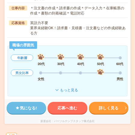
＊注文書の作成＊請求書の作成＊データ入力＊在庫帳票の
仕事内容
作成＊書類の到着確認＊電話対応
英語力不要
応募資格
業界未経験OK！請求書・見積書・注文書などの作成経験あ
る方
職場の雰囲気
年齢層
20代
30代
40代
50代
60代
男女比率
女性
男性
もっと見る
気になる!
応募へ進む
詳しく見る
派遣会社
パーソルテンプスタッフ株式会社