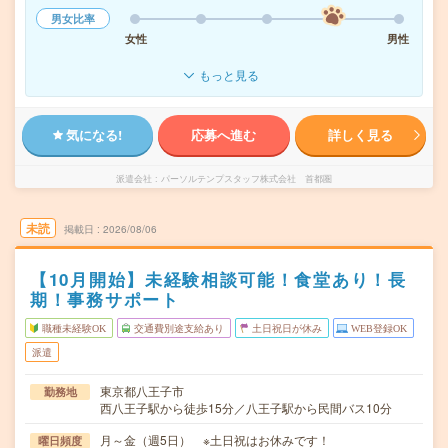
男女比率
女性
男性
もっと見る
気になる!
応募へ進む
詳しく見る
派遣会社
パーソルテンプスタッフ株式会社 首都圏
未読
掲載日
2026/08/06
【10月開始】未経験相談可能！食堂あり！長
期！事務サポート
職種未経験OK
交通費別途支給あり
土日祝日が休み
WEB登録OK
派遣
東京都八王子市
勤務地
西八王子駅から徒歩15分／八王子駅から民間バス10分
月～金（週5日） ※土日祝はお休みです！
曜日頻度