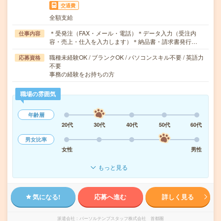
交通費
全額支給
＊受発注（FAX・メール・電話）＊データ入力（受注内
仕事内容
容・売上・仕入を入力します）＊納品書・請求書発行…
職種未経験OK / ブランクOK / パソコンスキル不要 / 英語力
応募資格
不要
事務の経験をお持ちの方
職場の雰囲気
年齢層
20代
30代
40代
50代
60代
男女比率
女性
男性
もっと見る
気になる!
応募へ進む
詳しく見る
派遣会社
パーソルテンプスタッフ株式会社 首都圏