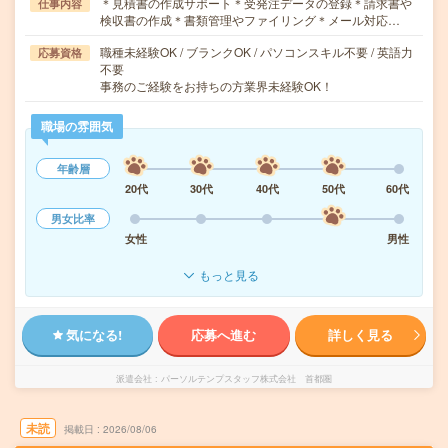
＊見積書の作成サポート＊受発注データの登録＊請求書や
仕事内容
検収書の作成＊書類管理やファイリング＊メール対応…
職種未経験OK / ブランクOK / パソコンスキル不要 / 英語力
応募資格
不要
事務のご経験をお持ちの方業界未経験OK！
職場の雰囲気
年齢層
20代
30代
40代
50代
60代
男女比率
女性
男性
もっと見る
気になる!
応募へ進む
詳しく見る
派遣会社
パーソルテンプスタッフ株式会社 首都圏
未読
掲載日
2026/08/06