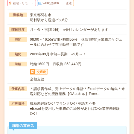
在宅・リモート
WEB登録OK
派遣
東京都羽村市
勤務地
羽村駅から送迎バス6分
月～金・祝(週5日) ※会社カレンダーがあります
曜日頻度
08:00～16:55(実働7時間55分 休憩1時間)※業務スケジュ
時間
ールに合わせて在宅勤務可能です
2026年09月中旬～長期 ※9月～！
期間
時給1600円 月収例 253,440円
時給
交通費
全額支給
＊請求書作成、売上データの集計＊Excelデータの編集＊来
仕事内容
客対応などの庶務業務【OAスキル】Exce…
職種未経験OK / ブランクOK / 英語力不要
応募資格
■Excelを使用した事務のご経験があればOK※業界未経験
OK！
職場の雰囲気