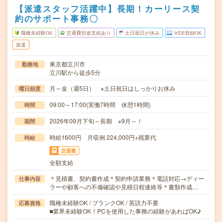
【派遣スタッフ活躍中】長期！カーリース契
約のサポート事務〇
職種未経験OK
交通費別途支給あり
土日祝日が休み
WEB登録OK
派遣
東京都立川市
勤務地
立川駅から徒歩5分
月～金（週5日） ※土日祝日はしっかりお休み
曜日頻度
09:00～17:00(実働7時間 休憩1時間)
時間
2026年09月下旬～長期 ※9月～！
期間
時給1600円 月収例 224,000円+残業代
時給
交通費
全額支給
＊見積書、契約書作成＊契約申請業務＊電話対応→ディー
仕事内容
ラーや顧客への不備確認や見積日程連絡等＊書類作成…
職種未経験OK / ブランクOK / 英語力不要
応募資格
■業界未経験OK！PCを使用した事務の経験があればOK♪