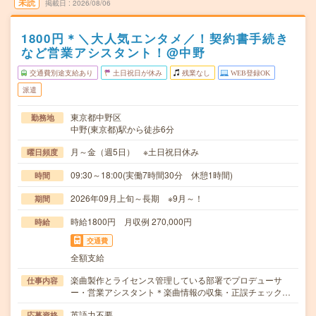
未読
掲載日
2026/08/06
1800円＊＼大人気エンタメ／！契約書手続き
など営業アシスタント！@中野
交通費別途支給あり
土日祝日が休み
残業なし
WEB登録OK
派遣
東京都中野区
勤務地
中野(東京都)駅から徒歩6分
月～金（週5日） ※土日祝日休み
曜日頻度
09:30～18:00(実働7時間30分 休憩1時間)
時間
2026年09月上旬～長期 ※9月～！
期間
時給1800円 月収例 270,000円
時給
交通費
全額支給
楽曲製作とライセンス管理している部署でプロデューサ
仕事内容
ー・営業アシスタント＊楽曲情報の収集・正誤チェック…
英語力不要
応募資格