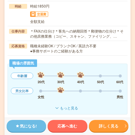
時給1850円
時給
交通費
全額支給
＊FAXの仕分け＊客先への納期回答＊郵便物の仕分け＊そ
仕事内容
の他庶務業務（コピー、スキャン、ファイリング、…
職種未経験OK / ブランクOK / 英語力不要
応募資格
●事務サポートのご経験がある方
職場の雰囲気
年齢層
20代
30代
40代
50代
60代
男女比率
女性
男性
もっと見る
気になる!
応募へ進む
詳しく見る