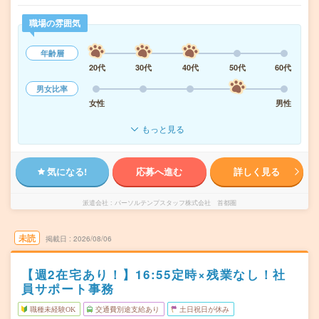
職場の雰囲気
年齢層
20代
30代
40代
50代
60代
男女比率
女性
男性
もっと見る
気になる!
応募へ進む
詳しく見る
派遣会社
パーソルテンプスタッフ株式会社 首都圏
未読
掲載日
2026/08/06
【週2在宅あり！】16:55定時×残業なし！社
員サポート事務
職種未経験OK
交通費別途支給あり
土日祝日が休み