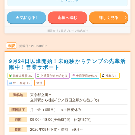
気になる!
応募へ進む
詳しく見る
派遣会社
日総ブレイン株式会社
未読
掲載日
2026/08/06
9月24日以降開始！未経験からテンプの先輩活
躍中！営業サポート
職種未経験OK
交通費別途支給あり
土日祝日が休み
残業なし
WEB登録OK
派遣
東京都立川市
勤務地
立川駅から徒歩8分／西国立駅から徒歩9分
月～金（週5日） ※土日祝休み
曜日頻度
09:00～18:00(実働8時間 休憩1時間)
時間
2026年09月下旬～長期 ※9月～！
期間