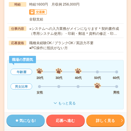
時給1600円 月収例 256,000円
時給
交通費
全額支給
※システムへの入力業務がメインになります＊契約書作成
仕事内容
（専用システム使用）・印刷・郵送＊資料の修正・印…
職種未経験OK / ブランクOK / 英語力不要
応募資格
●PC操作に抵抗がない方
職場の雰囲気
年齢層
20代
30代
40代
50代
60代
男女比率
女性
男性
もっと見る
気になる!
応募へ進む
詳しく見る