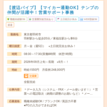
【渡辺パイプ】【マイカー通勤OK】テンプの
仲間が活躍中！営業サポート事務
職種未経験OK
交通費別途支給あり
土日祝日が休み
WEB登録OK
派遣
東京都羽村市
勤務地
羽村駅から徒歩20分／東福生駅から車6分
月～金（週5日） ※土日祝完全お休み！
曜日頻度
08:30～17:30(実働8時間 休憩1時間)
時間
2026年09月上旬～長期 ※9月～！
期間
時給1550円 月収例 248,000円
時給
交通費
全額支給
＊データ入力（システム・FAX・メール使います！）＊営
仕事内容
業への電話取次（納期の調整のお願いなど）＊メー…
職種未経験OK / ブランクOK / 英語力不要
応募資格
●PCの入力ができればOK