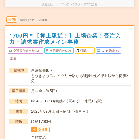
派遣会社
パーソルテンプスタッフ株式会社
未読
掲載日
2026/08/06
1700円＊【押上駅近！】上場企業！受注入
力・請求書作成メイン事務
交通費別途支給あり
土日祝日が休み
残業なし
WEB登録OK
派遣
東京都墨田区
勤務地
とうきょうスカイツリー駅から徒歩3分／押上駅から徒歩3
分
月～金（週5日）
曜日頻度
08:45～17:30(実働7時間45分 休憩1時間)
時間
2026年09月上旬～長期 ※9月～！
期間
時給1700円
時給
交通費
全額支給