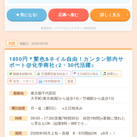
気になる!
応募へ進む
詳しく見る
派遣会社
パーソルテンプスタッフ株式会社
未読
掲載日
2026/08/06
1850円＊髪色&ネイル自由！カンタン部内サ
ポート@化学商社<2・30代活躍>
職種未経験OK
交通費別途支給あり
土日祝日が休み
残業なし
在宅・リモート
WEB登録OK
派遣
東京都千代田区
勤務地
大手町(東京都)駅から徒歩1分／竹橋駅から徒歩1分
月～金（週5日） ※土日祝休み
曜日頻度
09:00～17:30(実働7時間30分 休憩1時間)※業務に慣れた
時間
ら早出もOK（始業8時～9時でそ…
2026年09月上旬～長期 8・9月開始OK ※9月～！
期間