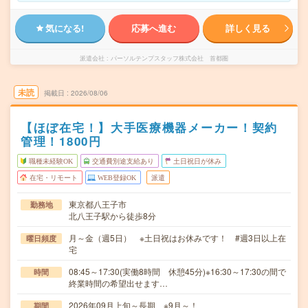
気になる!
応募へ進む
詳しく見る
派遣会社
パーソルテンプスタッフ株式会社 首都圏
未読
掲載日
2026/08/06
【ほぼ在宅！】大手医療機器メーカー！契約
管理！1800円
職種未経験OK
交通費別途支給あり
土日祝日が休み
在宅・リモート
WEB登録OK
派遣
東京都八王子市
勤務地
北八王子駅から徒歩8分
月～金（週5日） ※土日祝はお休みです！ #週3日以上在
曜日頻度
宅
08:45～17:30(実働8時間 休憩45分)※16:30～17:30の間で
時間
終業時間の希望出せます…
2026年09月上旬～長期 ※9月～！
期間