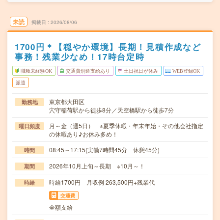
未読
掲載日
2026/08/06
1700円＊【穏やか環境】長期！見積作成など
事務！残業少なめ！17時台定時
職種未経験OK
交通費別途支給あり
土日祝日が休み
WEB登録OK
派遣
東京都大田区
勤務地
穴守稲荷駅から徒歩8分／天空橋駅から徒歩7分
月～金（週5日） ※夏季休暇・年末年始・その他会社指定
曜日頻度
の休暇あり♪お休み多め！
08:45～17:15(実働7時間45分 休憩45分)
時間
2026年10月上旬～長期 ※10月～！
期間
時給1700円 月収例 263,500円+残業代
時給
交通費
全額支給