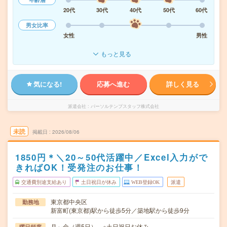
20代
30代
40代
50代
60代
男女比率
女性
男性
もっと見る
気になる!
応募へ進む
詳しく見る
派遣会社
パーソルテンプスタッフ株式会社
未読
掲載日
2026/08/06
1850円＊＼20～50代活躍中／Excel入力がで
きればOK！受発注のお仕事！
交通費別途支給あり
土日祝日が休み
WEB登録OK
派遣
東京都中央区
勤務地
新富町(東京都)駅から徒歩5分／築地駅から徒歩9分
月～金（週5日） ※土日祝日お休み
曜日頻度