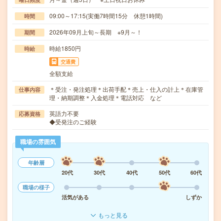
09:00～17:15(実働7時間15分 休憩1時間)
時間
2026年09月上旬～長期 ※9月～！
期間
時給1850円
時給
交通費
全額支給
＊受注・発注処理＊出荷手配＊売上・仕入の計上＊在庫管
仕事内容
理・納期調整＊入金処理＊電話対応 など
英語力不要
応募資格
◆受発注のご経験
職場の雰囲気
年齢層
20代
30代
40代
50代
60代
職場の様子
活気がある
しずか
もっと見る