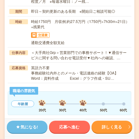
程度／月 ※毎週水曜日：ノー残…
即日～契約更新のある長期 ※開始日ご相談可能◎
期間
時給1750円 月収例:約27.5万円（1750円×7h30m×21日）
時給
+残業代
交通費
通勤交通費全額支給
＜大手商社Grp＞営業部門での事務サポート！▼通信サー
仕事内容
ビスに関する問い合わせ電話受付▼社内への確認、…
英語力不要
応募資格
事務経験社内外とのメール・電話連絡の経験【OA】
Word：資料作成 Excel：グラフ作成・SU…
職場の雰囲気
年齢層
20代
30代
40代
50代
60代
気になる!
応募へ進む
詳しく見る