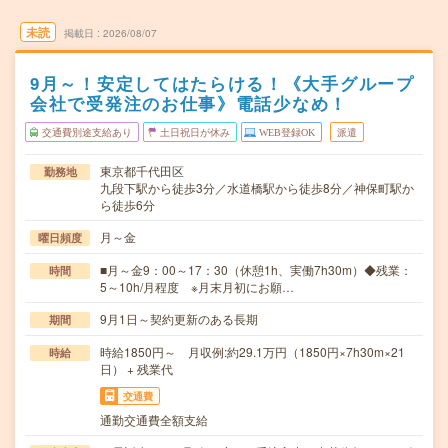
未読
掲載日
2026/08/07
9月～！安定してはたらける！《大手グループ
会社で受発注のお仕事》電話少なめ！
交通費別途支給あり
土日祝日が休み
WEB登録OK
派遣
東京都千代田区
勤務地
九段下駅から徒歩3分／水道橋駅から徒歩8分／神保町駅か
ら徒歩6分
月～金
曜日頻度
■月～金9：00～17：30（休憩1h、実働7h30m）◆残業：
時間
5～10h/月程度 ※月末月初にお願…
9月1日～契約更新のある長期
期間
時給1850円～ 月収例:約29.1万円（1850円×7h30m×21
時給
日） + 残業代
交通費
通勤交通費全額支給