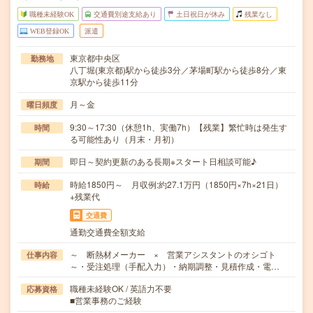
職種未経験OK
交通費別途支給あり
土日祝日が休み
残業なし
WEB登録OK
派遣
東京都中央区
勤務地
八丁堀(東京都)駅から徒歩3分／茅場町駅から徒歩8分／東
京駅から徒歩11分
月～金
曜日頻度
9:30～17:30（休憩1h、実働7h）【残業】繁忙時は発生す
時間
る可能性あり（月末・月初）
即日～契約更新のある長期※スタート日相談可能♪
期間
時給1850円～ 月収例:約27.1万円（1850円×7h×21日）
時給
+残業代
交通費
通勤交通費全額支給
～ 断熱材メーカー × 営業アシスタントのオシゴト
仕事内容
～・受注処理（手配入力）・納期調整・見積作成・電…
職種未経験OK / 英語力不要
応募資格
■営業事務のご経験