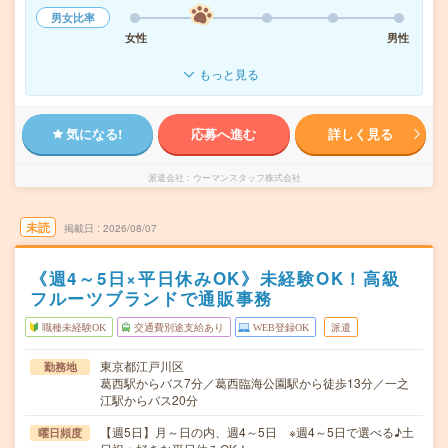
男女比率
女性
男性
もっと見る
気になる!
応募へ進む
詳しく見る
派遣会社
ウーマンスタッフ株式会社
未読
掲載日
2026/08/07
《週4～5日×平日休みOK》未経験OK！高級
フルーツブランドで通販事務
職種未経験OK
交通費別途支給あり
WEB登録OK
派遣
東京都江戸川区
勤務地
葛西駅からバス7分／葛西臨海公園駅から徒歩13分／一之
江駅からバス20分
【週5日】月～日の内、週4～5日 ※週4～5日で選べる♪土
曜日頻度