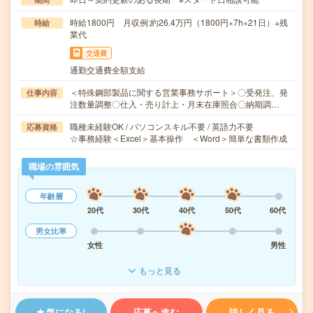
時給1800円 月収例:約26.4万円（1800円×7h×21日）+残
時給
業代
交通費
通勤交通費全額支給
＜特殊鋼部製品に関する営業事務サポート＞〇受発注、発
仕事内容
注数量調整〇仕入・売り計上・月末在庫照合〇納期調…
職種未経験OK / パソコンスキル不要 / 英語力不要
応募資格
☆事務経験＜Excel＞基本操作 ＜Word＞簡単な書類作成
職場の雰囲気
年齢層
20代
30代
40代
50代
60代
男女比率
女性
男性
もっと見る
気になる!
応募へ進む
詳しく見る