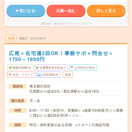
気になる!
応募へ進む
詳しく見る
派遣会社
株式会社アヴァンティスタッフ
未読
掲載日
2026/08/07
広尾＜在宅週2回OK！事務サポ＋問合せ＞
1750～1800円
職種未経験OK
交通費別途支給あり
土日祝日が休み
在宅・リモート
WEB登録OK
派遣
東京都渋谷区
勤務地
広尾駅から徒歩2分／恵比寿駅から徒歩18分
月～金
曜日頻度
8:30～17:30（休憩1h、実働8h）※残業10h程度/月☆☆業務
時間
に慣れたら週2回在宅OK！☆☆…
即日～契約更新のある長期 ※スタート日相談可能
期間