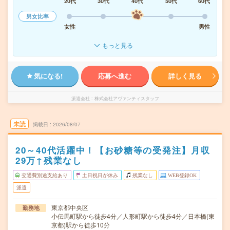
20代
30代
40代
50代
60代
男女比率
女性
男性
もっと見る
気になる!
応募へ進む
詳しく見る
派遣会社
株式会社アヴァンティスタッフ
未読
掲載日
2026/08/07
20～40代活躍中！【お砂糖等の受発注】月収
29万↑残業なし
交通費別途支給あり
土日祝日が休み
残業なし
WEB登録OK
派遣
東京都中央区
勤務地
小伝馬町駅から徒歩4分／人形町駅から徒歩4分／日本橋(東
京都)駅から徒歩10分