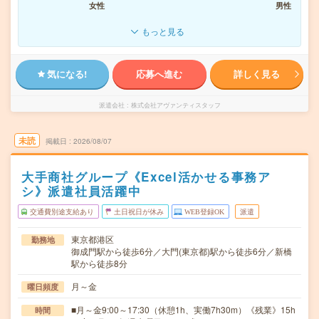
女性
男性
もっと見る
気になる!
応募へ進む
詳しく見る
派遣会社
株式会社アヴァンティスタッフ
未読
掲載日
2026/08/07
大手商社グループ《Excel活かせる事務ア
シ》派遣社員活躍中
交通費別途支給あり
土日祝日が休み
WEB登録OK
派遣
東京都港区
勤務地
御成門駅から徒歩6分／大門(東京都)駅から徒歩6分／新橋
駅から徒歩8分
月～金
曜日頻度
■月～金9:00～17:30（休憩1h、実働7h30m）《残業》15h
時間