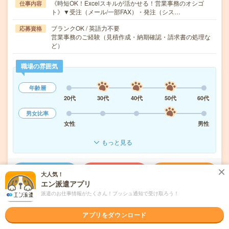
《時短OK！Excelスキルが活かせる！営業事務のオシゴ
仕事内容
ト》▼受注（メール/一部FAX）・発注（シス…
ブランクOK / 英語力不要
応募資格
営業事務のご経験（見積作成・納期確認・請求書の処理な
ど）
職場の雰囲気
年齢層
20代
30代
40代
50代
60代
男女比率
女性
男性
もっと見る
気になる!
応募へ進む
詳しく見る
大人気！
エン派遣アプリ
派遣のお仕事情報がたくさん！プッシュ通知で受け取ろう！
派遣会社
株式会社アヴァンティスタッフ
アプリをダウンロード
未読
掲載日
2026/08/07