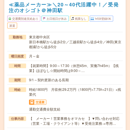
≪薬品メーカー≫＼20～40代活躍中！／受発
注のオシゴト＠神田駅
交通費別途支給あり
土日祝日が休み
残業なし
WEB登録OK
派遣
東京都中央区
勤務地
新日本橋駅から徒歩2分／三越前駅から徒歩4分／神田(東京
都)駅から徒歩5分
月～金
曜日頻度
【就業時間】9:00～17:30（休憩45m、実働7h45m）【残
時間
業】ほぼなし☆開始時間は9:00～…
9/1～契約更新のある長期
期間
時給1800円 月収例:29.2万円（1800円×7.75h×21日）+残
時給
業代
交通費
通勤交通費全額支給
【 メーカー！営業事務をオマカセ 】▼問い合わせ対応
仕事内容
（営業・工場・クライアント等）▼受発注業務→専用…