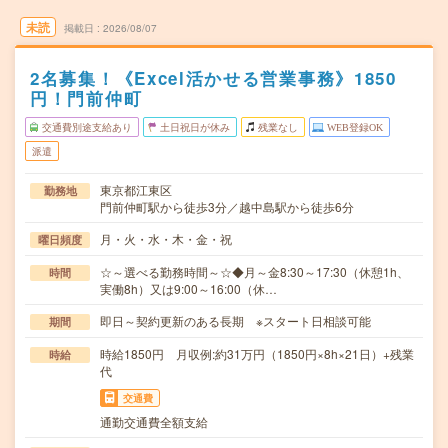
未読
掲載日
2026/08/07
2名募集！《Excel活かせる営業事務》1850
円！門前仲町
交通費別途支給あり
土日祝日が休み
残業なし
WEB登録OK
派遣
東京都江東区
勤務地
門前仲町駅から徒歩3分／越中島駅から徒歩6分
月・火・水・木・金・祝
曜日頻度
☆～選べる勤務時間～☆◆月～金8:30～17:30（休憩1h、
時間
実働8h）又は9:00～16:00（休…
即日～契約更新のある長期 ※スタート日相談可能
期間
時給1850円 月収例:約31万円（1850円×8h×21日）+残業
時給
代
交通費
通勤交通費全額支給