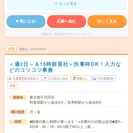
もっと見る
気になる!
応募へ進む
詳しく見る
派遣会社
株式会社アヴァンティスタッフ
未読
掲載日
2026/08/07
＜週3日～＆15時前退社＞扶養枠OK！入力な
どのコツコツ事務
交通費別途支給あり
土日祝日が休み
残業なし
WEB登録OK
派遣
東京都千代田区
勤務地
秋葉原駅から徒歩5分／岩本町駅から徒歩6分
月～金
曜日頻度
■勤務日数と時間が選べます！※水曜日の出勤は必須■週3～
時間
4日/8：30～16：00の間で4h以上（週…