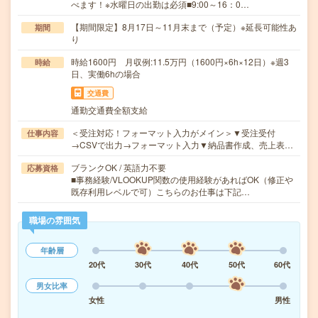
べます！※水曜日の出勤は必須■9:00～16：0…
【期間限定】8月17日～11月末まで（予定）※延長可能性あ
期間
り
時給1600円 月収例:11.5万円（1600円×6h×12日）※週3
時給
日、実働6hの場合
交通費
通勤交通費全額支給
＜受注対応！フォーマット入力がメイン＞▼受注受付
仕事内容
→CSVで出力→フォーマット入力▼納品書作成、売上表…
ブランクOK / 英語力不要
応募資格
■事務経験/VLOOKUP関数の使用経験があればOK（修正や
既存利用レベルで可）こちらのお仕事は下記…
職場の雰囲気
年齢層
20代
30代
40代
50代
60代
男女比率
女性
男性