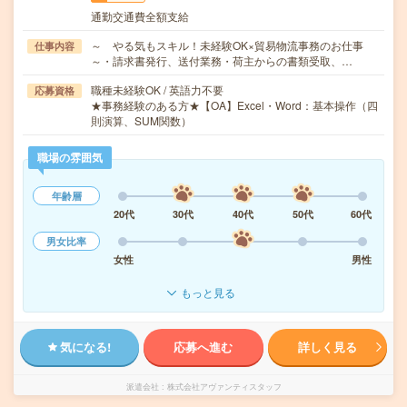
通勤交通費全額支給
～ やる気もスキル！未経験OK×貿易物流事務のお仕事
仕事内容
～・請求書発行、送付業務・荷主からの書類受取、…
職種未経験OK / 英語力不要
応募資格
★事務経験のある方★【OA】Excel・Word：基本操作（四
則演算、SUM関数）
職場の雰囲気
年齢層
20代
30代
40代
50代
60代
男女比率
女性
男性
もっと見る
気になる!
応募へ進む
詳しく見る
派遣会社
株式会社アヴァンティスタッフ