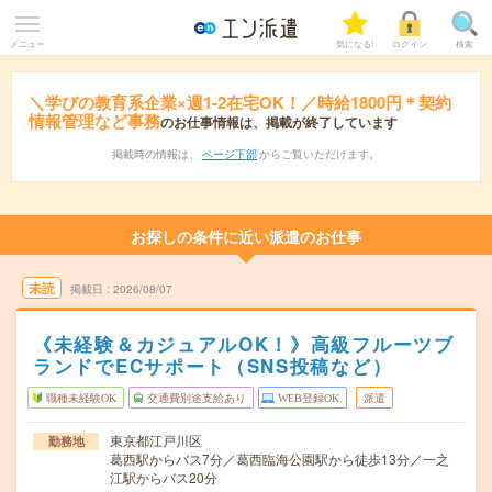
メニュー
気になる!
ログイン
検索
＼学びの教育系企業×週1-2在宅OK！／時給1800円＊契約
情報管理など事務
のお仕事情報は、掲載が終了しています
掲載時の情報は、
ページ下部
からご覧いただけます。
お探しの条件に近い派遣のお仕事
未読
掲載日
2026/08/07
《未経験＆カジュアルOK！》高級フルーツブ
ランドでECサポート（SNS投稿など）
職種未経験OK
交通費別途支給あり
WEB登録OK
派遣
東京都江戸川区
勤務地
葛西駅からバス7分／葛西臨海公園駅から徒歩13分／一之
江駅からバス20分