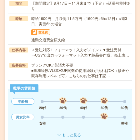
【期間限定】8月17日～11月末まで（予定）※延長可能性あ
期間
り
時給1600円 月収例:11.5万円（1600円×6h×12日）※週3
時給
日、実働6hの場合
交通費
通勤交通費全額支給
＜受注対応！フォーマット入力がメイン＞▼受注受付
仕事内容
→CSVで出力→フォーマット入力▼納品書作成、売上表…
ブランクOK / 英語力不要
応募資格
■事務経験/VLOOKUP関数の使用経験があればOK（修正や
既存利用レベルで可）こちらのお仕事は下記…
職場の雰囲気
年齢層
20代
30代
40代
50代
60代
男女比率
女性
男性
もっと見る