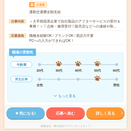
交通費
通勤交通費全額支給
＜大手韓国系企業で自社製品のアフターサービスの受付＆
仕事内容
事務！＞▽点検・修理受付▽販売店などへの連絡や取…
職種未経験OK / ブランクOK / 英語力不要
応募資格
PCへの入力ができればOK！
職場の雰囲気
年齢層
20代
30代
40代
50代
60代
男女比率
女性
男性
もっと見る
気になる!
応募へ進む
詳しく見る
派遣会社
株式会社アヴァンティスタッフ