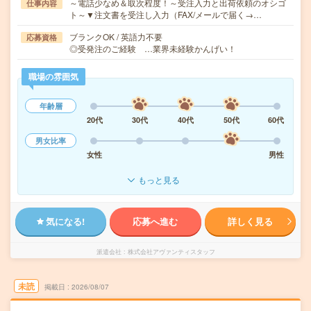
～電話少なめ＆取次程度！～受注入力と出荷依頼のオシゴ
仕事内容
ト～▼注文書を受注し入力（FAX/メールで届く→…
ブランクOK / 英語力不要
応募資格
◎受発注のご経験 …業界未経験かんげい！
職場の雰囲気
年齢層
20代
30代
40代
50代
60代
男女比率
女性
男性
もっと見る
気になる!
応募へ進む
詳しく見る
派遣会社
株式会社アヴァンティスタッフ
未読
掲載日
2026/08/07