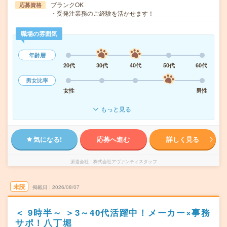
ブランクOK
応募資格
・受発注業務のご経験を活かせます！
職場の雰囲気
年齢層
20代
30代
40代
50代
60代
男女比率
女性
男性
もっと見る
気になる!
応募へ進む
詳しく見る
派遣会社
株式会社アヴァンティスタッフ
未読
掲載日
2026/08/07
＜ 9時半～ ＞3～40代活躍中！メーカー×事務
サポ！八丁堀