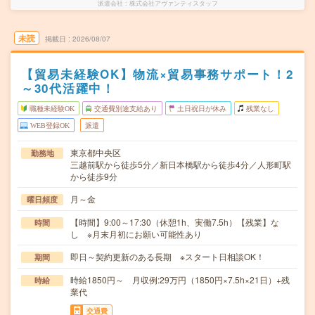
派遣会社
株式会社アヴァンティスタッフ
未読
掲載日
2026/08/07
【貿易未経験OK】物流×貿易事務サポート！2
～30代活躍中！
職種未経験OK
交通費別途支給あり
土日祝日が休み
残業なし
WEB登録OK
派遣
東京都中央区
勤務地
三越前駅から徒歩5分／新日本橋駅から徒歩4分／人形町駅
から徒歩9分
月～金
曜日頻度
【時間】9:00～17:30（休憩1h、実働7.5h）【残業】な
時間
し ※月末月初にお願い可能性あり
即日～契約更新のある長期 ※スタート日相談OK！
期間
時給1850円～ 月収例:29万円（1850円×7.5h×21日）+残
時給
業代
交通費