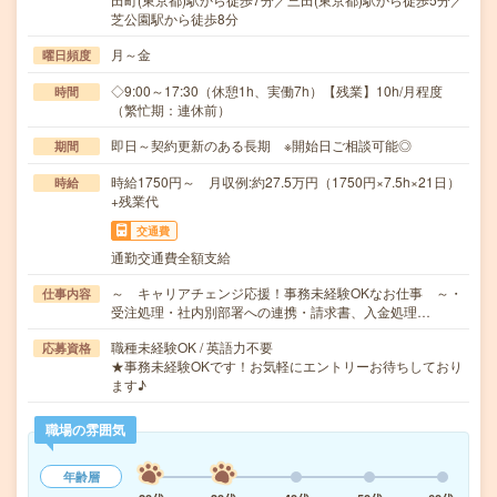
芝公園駅から徒歩8分
月～金
曜日頻度
◇9:00～17:30（休憩1h、実働7h）【残業】10h/月程度
時間
（繁忙期：連休前）
即日～契約更新のある長期 ※開始日ご相談可能◎
期間
時給1750円～ 月収例:約27.5万円（1750円×7.5h×21日）
時給
+残業代
交通費
通勤交通費全額支給
～ キャリアチェンジ応援！事務未経験OKなお仕事 ～・
仕事内容
受注処理・社内別部署への連携・請求書、入金処理…
職種未経験OK / 英語力不要
応募資格
★事務未経験OKです！お気軽にエントリーお待ちしており
ます♪
職場の雰囲気
年齢層