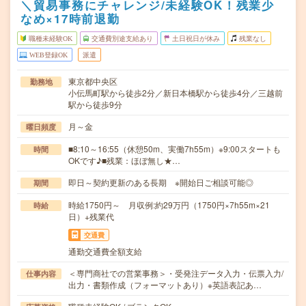
＼貿易事務にチャレンジ/未経験OK！残業少
なめ×17時前退勤
職種未経験OK
交通費別途支給あり
土日祝日が休み
残業なし
WEB登録OK
派遣
東京都中央区
勤務地
小伝馬町駅から徒歩2分／新日本橋駅から徒歩4分／三越前
駅から徒歩9分
月～金
曜日頻度
■8:10～16:55（休憩50m、実働7h55m）※9:00スタートも
時間
OKです♪■残業：ほぼ無し★…
即日～契約更新のある長期 ※開始日ご相談可能◎
期間
時給1750円～ 月収例:約29万円（1750円×7h55m×21
時給
日）+残業代
交通費
通勤交通費全額支給
＜専門商社での営業事務＞・受発注データ入力・伝票入力/
仕事内容
出力・書類作成（フォーマットあり）※英語表記あ…