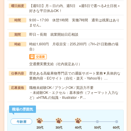
【週5日】月～日の内、週5日 ※週5日で選べる♪土日祝＋
曜日頻度
好きな平日休みOK！
9:00～17:00 休憩1時間 実働7時間 通常は残業はあり
時間
ません。
即日～長期 就業開始日応相談
期間
時給1,600円 月収目安：235,200円（7H×21日勤務の場
時給
合）
交通費
交通費実費支給（社内規定あり）
歴史ある高級果物専門店での通販サポート業務▼具体的な
仕事内容
業務内容・ECサイト（自社・楽天・Yahoo等）…
職種未経験OK / ブランクOK / 英語力不要
応募資格
・未経験OK・エクセル：基本操作（フォーマット入力な
ど）※HTMLの知識・Illustrator・P…
職場の雰囲気
年齢層
20代
30代
40代
50代
60代