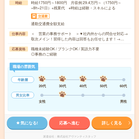
時給1750円～1800円 月収例:29.4万円～（1750円～
時給
×8h×21日）+残業代 ※時給は経験・スキルによる
交通費
通勤交通費全額支給
＜ 営業の事務サポート ＞▼社内外からの問合せ対応→
仕事内容
取次メイン！習得した内容は回答もお任せします！→…
職種未経験OK / ブランクOK / 英語力不要
応募資格
◎事務のご経験
職場の雰囲気
年齢層
20代
30代
40代
50代
60代
男女比率
女性
男性
気になる!
応募へ進む
詳しく見る
派遣会社
株式会社アヴァンティスタッフ