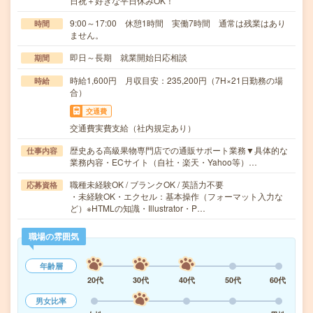
日祝＋好きな平日休みOK！
9:00～17:00 休憩1時間 実働7時間 通常は残業はあり
時間
ません。
即日～長期 就業開始日応相談
期間
時給1,600円 月収目安：235,200円（7H×21日勤務の場
時給
合）
交通費
交通費実費支給（社内規定あり）
歴史ある高級果物専門店での通販サポート業務▼具体的な
仕事内容
業務内容・ECサイト（自社・楽天・Yahoo等）…
職種未経験OK / ブランクOK / 英語力不要
応募資格
・未経験OK・エクセル：基本操作（フォーマット入力な
ど）※HTMLの知識・Illustrator・P…
職場の雰囲気
年齢層
20代
30代
40代
50代
60代
男女比率