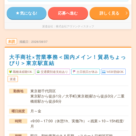
気になる!
応募へ進む
詳しく見る
派遣会社
株式会社アヴァンティスタッフ
未読
掲載日
2026/08/07
大手商社×営業事務＜国内メイン！貿易ちょっ
ぴり＞東京駅直結
職種未経験OK
交通費別途支給あり
土日祝日が休み
WEB登録OK
派遣
東京都千代田区
勤務地
東京駅から徒歩1分／大手町(東京都)駅から徒歩3分／二重
橋前駅から徒歩6分
月～金
曜日頻度
○9:00～17:00（休憩1h、実働7h）＜残業＞10～15h程度/
時間
月
即日～契約更新のある長期 ※スタート日相談可能
期間