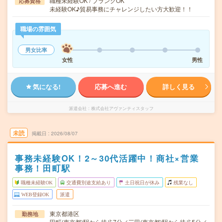
職種未経験OK / ブランクOK
応募資格
未経験OK♪貿易事務にチャレンジしたい方大歓迎！！
職場の雰囲気
男女比率
女性
男性
気になる!
応募へ進む
詳しく見る
派遣会社
株式会社アヴァンティスタッフ
未読
掲載日
2026/08/07
事務未経験OK！2～30代活躍中！商社×営業
事務！田町駅
職種未経験OK
交通費別途支給あり
土日祝日が休み
残業なし
WEB登録OK
派遣
東京都港区
勤務地
田町(東京都)駅から徒歩7分／三田(東京都)駅から徒歩5分／