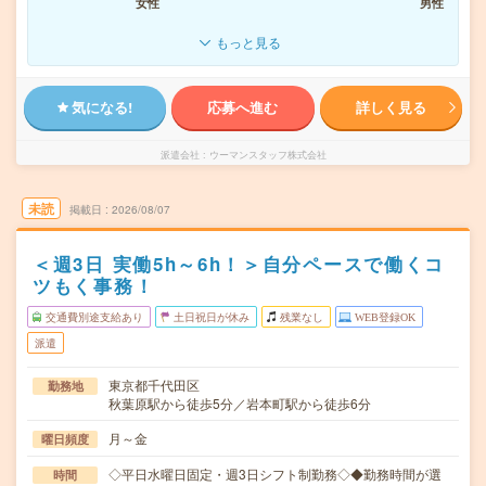
女性
男性
もっと見る
気になる!
応募へ進む
詳しく見る
派遣会社
ウーマンスタッフ株式会社
未読
掲載日
2026/08/07
＜週3日 実働5h～6h！＞自分ペースで働くコ
ツもく事務！
交通費別途支給あり
土日祝日が休み
残業なし
WEB登録OK
派遣
東京都千代田区
勤務地
秋葉原駅から徒歩5分／岩本町駅から徒歩6分
月～金
曜日頻度
◇平日水曜日固定・週3日シフト制勤務◇◆勤務時間が選
時間