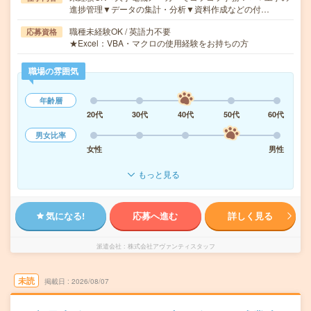
進捗管理▼データの集計・分析▼資料作成などの付…
職種未経験OK / 英語力不要
応募資格
★Excel：VBA・マクロの使用経験をお持ちの方
職場の雰囲気
年齢層
20代
30代
40代
50代
60代
男女比率
女性
男性
もっと見る
気になる!
応募へ進む
詳しく見る
派遣会社
株式会社アヴァンティスタッフ
未読
掲載日
2026/08/07