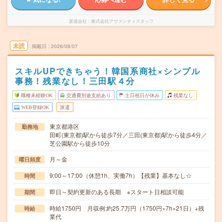
派遣会社
株式会社アヴァンティスタッフ
未読
掲載日
2026/08/07
スキルUPできちゃう！韓国系商社×シンプル
事務！残業なし！三田駅４分
職種未経験OK
交通費別途支給あり
土日祝日が休み
残業なし
WEB登録OK
派遣
東京都港区
勤務地
田町(東京都)駅から徒歩7分／三田(東京都)駅から徒歩4分／
芝公園駅から徒歩10分
月～金
曜日頻度
9:00～17:00（休憩1h、実働7h）【残業】基本なし☆
時間
即日～契約更新のある長期 ※スタート日相談可能
期間
時給1750円 月収例:約25.7万円（1750円×7h×21日）+残
時給
業代