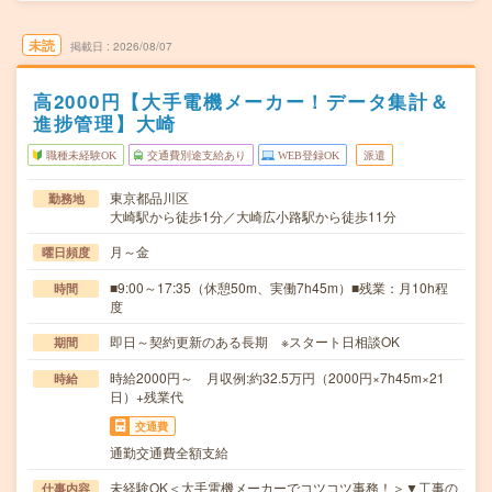
未読
掲載日
2026/08/07
高2000円【大手電機メーカー！データ集計＆
進捗管理】大崎
職種未経験OK
交通費別途支給あり
WEB登録OK
派遣
東京都品川区
勤務地
大崎駅から徒歩1分／大崎広小路駅から徒歩11分
月～金
曜日頻度
■9:00～17:35（休憩50m、実働7h45m）■残業：月10h程
時間
度
即日～契約更新のある長期 ※スタート日相談OK
期間
時給2000円～ 月収例:約32.5万円（2000円×7h45m×21
時給
日）+残業代
交通費
通勤交通費全額支給
未経験OK＜大手電機メーカーでコツコツ事務！＞▼工事の
仕事内容