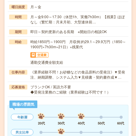
月～金
曜日頻度
月～金9:00～17:30（休憩1h、実働7h30m）【残業】ほぼ
時間
なし（繁忙期：月末月初、大型連休前…
即日～契約更新のある長期 ※開始日の相談OK
期間
時給1850円～1900円 月収例:約29.1～29.9万円（1850～
時給
1900円×7h30m×21日）+残業代
交通費
通勤交通費全額支給
《業界経験不問！お砂糖などの食品原料の受発注》▼受発
仕事内容
注、納期調整、システム入力▼見積書・契約書作成▼…
ブランクOK / 英語力不要
応募資格
◆受発注業務のご経験（業界経験は不問です！）
職場の雰囲気
年齢層
20代
30代
40代
50代
60代
男女比率