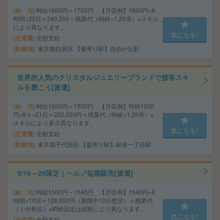
給 与
時給1600円～1700円 【月収例】1600円×8
時間×22日＝243,200＋残業代（時給×1.25倍）※スキル
により異なります。
気になる!
交通費
全額支給
勤務地
東京都目黒区 【最寄り駅】自由が丘駅
世界的人気のクリスタルジュエリーブランドで接客スキ
ルを磨こう[派遣]
給 与
時給1500円～1500円 【月収例】時給1500
円×8ｈ×21日＝252,000円＋残業代（時給×1.25倍）※
スキルにより多少異なります。
気になる!
交通費
全額支給
勤務地
東京都千代田区 【最寄り駅】銀座一丁目駅
9/16～29限定｜ヘルノ短期販売[派遣]
給 与
時給1500円～1540円 【月収例】1540円×8
時間×10日＝128,000円（期間中10日想定）＋残業代
（１分単位）※時給設定は経験により異なります。
気になる!
交通費
全額支給