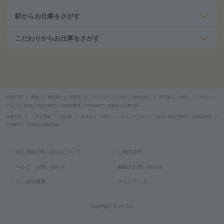
駅からお仕事をさがす
こだわりからお仕事をさがす
派遣TOP
関東
東京都
渋谷区
パーソルテンプスタッフ株式会社
在宅あり《10時～！》サイバー
グループ【AJA】時給1900円！日程調整等（111446377）の派遣の仕事詳細
派遣TOP
ＪＲ山手線
渋谷駅
在宅あり《10時～！》サイバーグループ【AJA】時給1900円！日程調整等（1
11446377）の派遣の仕事詳細
個人情報の取り扱いについて
ご利用規約
ヘルプ・お問い合わせ
掲載のお問い合わせ
エン会社概要
サイトマップ
Copyright © en Inc.