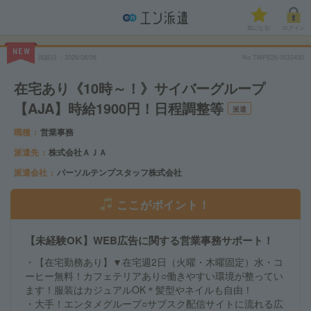
気になる!
ログイン
NEW
掲載日
2026/08/06
No.TMPE26-0533430
在宅あり《10時～！》サイバーグループ
【AJA】時給1900円！日程調整等
派遣
職種
営業事務
派遣先
株式会社ＡＪＡ
派遣会社
パーソルテンプスタッフ株式会社
ここがポイント！
【未経験OK】WEB広告に関する営業事務サポート！
・【在宅勤務あり】▼在宅週2日（火曜・木曜固定）水・コ
ーヒー無料！カフェテリアあり○働きやすい環境が整ってい
ます！服装はカジュアルOK＊髪型やネイルも自由！
・大手！エンタメグループ○サブスク配信サイトに流れる広