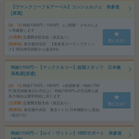
【ヴァンクリーフ＆アーペル】コンシェルジュ 表参道
[派遣]
給 与
時給1500円～1600円 ※ご経験・スキルによ
り考慮致します
交通費
交通費全額支給（規定あり）
気になる!
勤務地
東京都渋谷区 【表参道ガーデンブティッ
ク】明治神宮前駅から徒歩3分
時給1700円～【マックス＆コー】短期スタッフ 日本橋
高島屋[派遣]
給 与
時給1700円～1800円 ※未経験者：時給1700
円 販売経験者(3か月以上)：時給1800円 ※2月以降も延
長の場合は通常時給に戻ります
交通費
交通費全額支給（規定あり）
気になる!
勤務地
東京都中央区 東京メトロ 日本橋駅から直結
（徒歩1分）
時給1700円～【ルイ・ヴィトン】VMDサポート 表参道