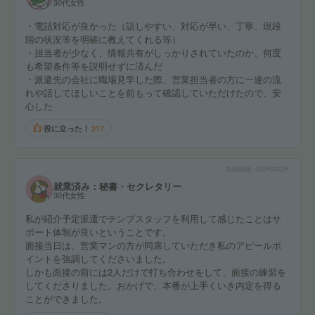
30代女性
・電話対応が良かった（話しやすい、対応が早い、丁寧、現段
階の状況等を明確に教えてくれる等）
・担当者が少なく、情報共有がしっかりされていたのか、何度
も希望条件等を説明せずに済んだ
・派遣先の会社に職場見学した際、営業担当者の方に一連の流
れや話してほしいことを前もって確認していただけたので、安
心した
役に立った！
217
投稿時期
2024年03月
就業済み：秘書・セクレタリー
30代女性
私が紹介予定派遣でテンプスタッフを利用して感じたことはサ
ポート体制が良いということです。
面接当日は、営業マンの方が同席していただき私のアピールポ
イントを強調してくださいました。
しかも面接の前には2人だけで打ち合わせをして、面接の練習を
してくださりました。おかげで、本番が上手くいき内定を得る
ことができました。