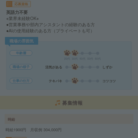
応募資格
英語力不要
※業界未経験OK※
●営業事務や部内アシスタントの経験のある方
●AIの使用経験のある方（プライベートも可）
職場の雰囲気
年齢層
20代
30代
40代
50代
60代
職場の様子
活気がある
しずか
仕事の仕方
テキパキ
コツコツ
募集情報
時給
時給1900円 月収例 304,000円