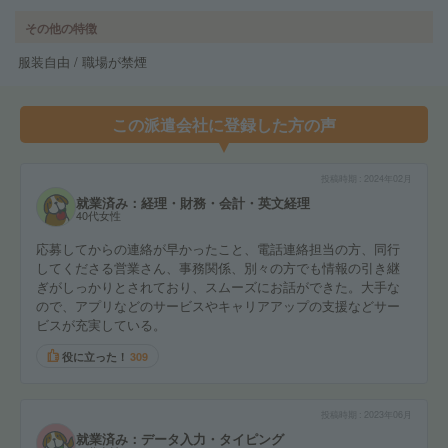
その他の特徴
服装自由 / 職場が禁煙
この派遣会社に登録した方の声
投稿時期
2024年02月
就業済み：経理・財務・会計・英文経理
40代女性
応募してからの連絡が早かったこと、電話連絡担当の方、同行
してくださる営業さん、事務関係、別々の方でも情報の引き継
ぎがしっかりとされており、スムーズにお話ができた。大手な
ので、アプリなどのサービスやキャリアアップの支援などサー
ビスが充実している。
役に立った！
309
投稿時期
2023年06月
就業済み：データ入力・タイピング