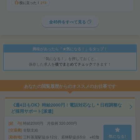
役に立った！
213
全45件をすべて見る
興味があったら「★気になる！」をタップ！
「気になる！」を押しておくと、
保存した求人を
後でまとめてチェック
できます！
あなたの閲覧履歴からのオススメのお仕事です
《週4日もOK》時給2000円！電話対応なし＊日程調整な
ど採用サポート[派遣]
給 与
時給2000円 月収例 320,000円
交通費
全額支給
気になる!
勤務地
三軒茶屋駅徒歩12分、若林駅徒歩5分 ※松陰