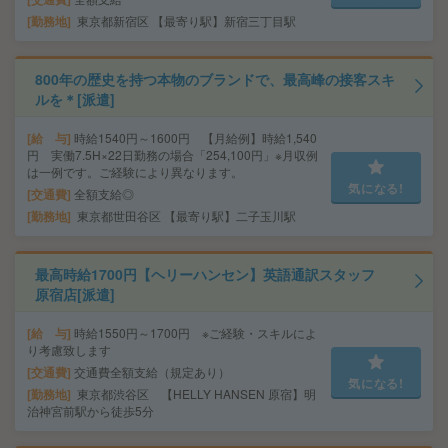
勤務地
東京都新宿区 【最寄り駅】新宿三丁目駅
800年の歴史を持つ本物のブランドで、最高峰の接客スキ
ルを＊[派遣]
給 与
時給1540円～1600円 【月給例】時給1,540
円 実働7.5H×22日勤務の場合「254,100円」※月収例
は一例です。ご経験により異なります。
気になる!
交通費
全額支給◎
勤務地
東京都世田谷区 【最寄り駅】二子玉川駅
最高時給1700円【ヘリーハンセン】英語通訳スタッフ
原宿店[派遣]
給 与
時給1550円～1700円 ※ご経験・スキルによ
り考慮致します
交通費
交通費全額支給（規定あり）
気になる!
勤務地
東京都渋谷区 【HELLY HANSEN 原宿】明
治神宮前駅から徒歩5分