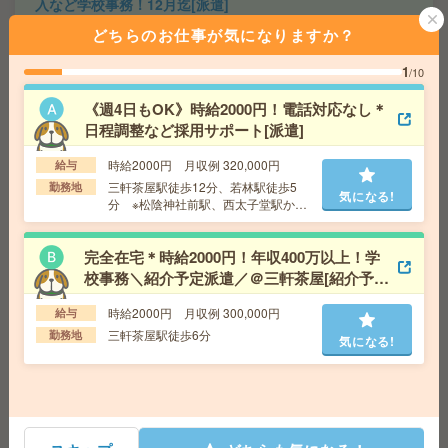
入など学校事務！12月迄[派遣]
どちらのお仕事が気になりますか？
給 与
時給1750円＋交 【月収例】301,875円～ ■
給与の前払いが可能な速払いサービスあり
1
/10
交通費
交通費支給あり
気になる!
勤務地
東京都千代田区 中央・総武線各停 飯田橋駅
《週4日もOK》時給2000円！電話対応なし＊
徒歩7分
日程調整など採用サポート[派遣]
時給2000円 月収例 320,000円
給与
座り仕事！給与即払いOK！高時給！卓球ラケットの製造
三軒茶屋駅徒歩12分、若林駅徒歩5
勤務地
気になる!
[派遣]
分 ※松陰神社前駅、西太子堂駅から
も徒歩圏内！
給 与
時給1600円
完全在宅＊時給2000円！年収400万以上！学
交通費
交通費支給有り
気になる!
校事務＼紹介予定派遣／＠三軒茶屋[紹介予定
勤務地
新所沢駅～バス15分 ※送迎有り
派遣]
時給2000円 月収例 300,000円
給与
三軒茶屋駅徒歩6分
勤務地
時給2050円！ピタッと17時終業＊六本木ヒルズ森タワー
気になる!
勤務＊2名の募集[派遣]
給 与
時給2050円＋交 【月収例】353,625円～ ■
給与の前払いが可能な速払いサービスあり
交通費
交通費支給あり