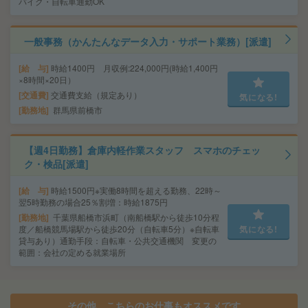
バイク・自転車通勤OK
一般事務（かんたんなデータ入力・サポート業務）[派遣]
給 与
時給1400円 月収例:224,000円(時給1,400円
×8時間×20日）
交通費
交通費支給（規定あり）
気になる!
勤務地
群馬県前橋市
【週4日勤務】倉庫内軽作業スタッフ スマホのチェッ
ク・検品[派遣]
給 与
時給1500円※実働8時間を超える勤務、22時～
翌5時勤務の場合25％割増：時給1875円
勤務地
千葉県船橋市浜町（南船橋駅から徒歩10分程
度／船橋競馬場駅から徒歩20分（自転車5分）※自転車
気になる!
貸与あり）通勤手段：自転車・公共交通機関 変更の
範囲：会社の定める就業場所
その他、こちらのお仕事もオススメです