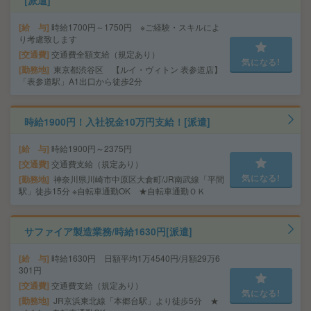
[派遣]
給 与
時給1700円～1750円 ※ご経験・スキルによ
り考慮致します
交通費
交通費全額支給（規定あり）
気になる!
勤務地
東京都渋谷区 【ルイ・ヴィトン 表参道店】
「表参道駅」A1出口から徒歩2分
時給1900円！入社祝金10万円支給！[派遣]
給 与
時給1900円～2375円
交通費
交通費支給（規定あり）
気になる!
勤務地
神奈川県川崎市中原区大倉町/JR南武線「平間
駅」徒歩15分 ※自転車通勤OK ★自転車通勤ＯＫ
サファイア製造業務/時給1630円[派遣]
給 与
時給1630円 日額平均1万4540円/月額29万6
301円
交通費
交通費支給（規定あり）
気になる!
勤務地
JR京浜東北線「本郷台駅」より徒歩5分 ★