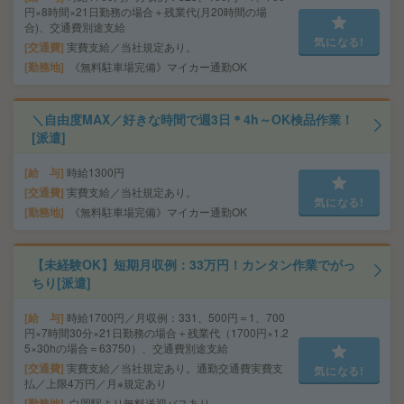
円×8時間×21日勤務の場合＋残業代(月20時間の場
合)、交通費別途支給
気になる!
交通費
実費支給／当社規定あり。
勤務地
《無料駐車場完備》マイカー通勤OK
＼自由度MAX／好きな時間で週3日＊4h～OK検品作業！
[派遣]
給 与
時給1300円
交通費
実費支給／当社規定あり。
気になる!
勤務地
《無料駐車場完備》マイカー通勤OK
【未経験OK】短期月収例：33万円！カンタン作業でがっ
ちり[派遣]
給 与
時給1700円／月収例：331、500円＝1、700
円×7時間30分×21日勤務の場合＋残業代（1700円×1.2
5×30hの場合＝63750）、交通費別途支給
交通費
実費支給／当社規定あり。通勤交通費実費支
気になる!
払／上限4万円／月※規定あり
勤務地
白岡駅より無料送迎バスあり