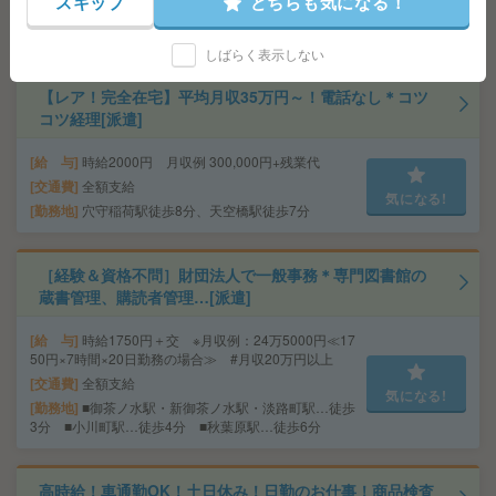
スキップ
どちらも気になる！
気になる!
勤務地
東京都港区 東京メトロ日比谷線 六本木駅徒
歩1分
しばらく表示しない
【レア！完全在宅】平均月収35万円～！電話なし＊コツ
コツ経理[派遣]
給 与
時給2000円 月収例 300,000円+残業代
交通費
全額支給
気になる!
勤務地
穴守稲荷駅徒歩8分、天空橋駅徒歩7分
［経験＆資格不問］財団法人で一般事務＊専門図書館の
蔵書管理、購読者管理…[派遣]
給 与
時給1750円＋交 ※月収例：24万5000円≪17
50円×7時間×20日勤務の場合≫ #月収20万円以上
交通費
全額支給
気になる!
勤務地
■御茶ノ水駅・新御茶ノ水駅・淡路町駅…徒歩
3分 ■小川町駅…徒歩4分 ■秋葉原駅…徒歩6分
高時給！車通勤OK！土日休み！日勤のお仕事！商品検査