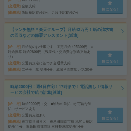
交通費
全額支給
気になる!
勤務地
飯田橋駅徒歩3分、九段下駅徒歩7分
【ランチ無料＊楽天グループ】月給42万円！紙の請求書
の回収などの部署アシスタント[派遣]
給 与
月給制のお仕事です：固定月給 425300円 ※
時給換算 時給2800円（残業代・交通費は別途支給あ
り）
気になる!
交通費
交通費規定に基づき交通費支給
勤務地
二子玉川駅 徒歩4分、成城学園前駅 バス30分
時給2000円！週4日在宅！17時まで！電話無し！情報サ
ービス会社で給与計算[派遣]
給 与
時給2000円＋交 ■給与の前払いが可能な速
払いサービスあり
交通費
交通費支給あり
気になる!
勤務地
東京都世田谷区 東急田園都市線 池尻大橋駅
徒歩11分、東急田園都市線 三軒茶屋駅徒歩14分