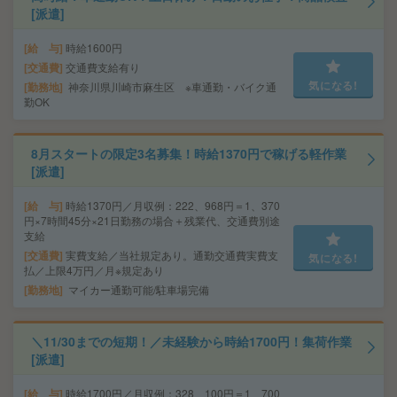
[派遣]
給 与
時給1600円
交通費
交通費支給有り
気になる!
勤務地
神奈川県川崎市麻生区 ※車通勤・バイク通
勤OK
8月スタートの限定3名募集！時給1370円で稼げる軽作業
[派遣]
給 与
時給1370円／月収例：222、968円＝1、370
円×7時間45分×21日勤務の場合＋残業代、交通費別途
支給
交通費
実費支給／当社規定あり。通勤交通費実費支
気になる!
払／上限4万円／月※規定あり
勤務地
マイカー通勤可能/駐車場完備
＼11/30までの短期！／未経験から時給1700円！集荷作業
[派遣]
給 与
時給1700円／月収例：328、100円＝1、700