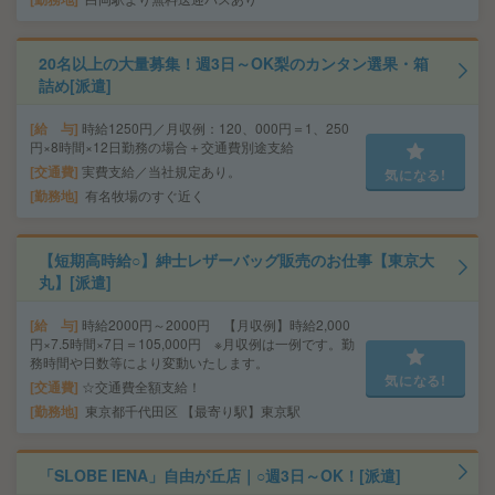
20名以上の大量募集！週3日～OK梨のカンタン選果・箱
詰め[派遣]
給 与
時給1250円／月収例：120、000円＝1、250
円×8時間×12日勤務の場合＋交通費別途支給
交通費
実費支給／当社規定あり。
気になる!
勤務地
有名牧場のすぐ近く
【短期高時給○】紳士レザーバッグ販売のお仕事【東京大
丸】[派遣]
給 与
時給2000円～2000円 【月収例】時給2,000
円×7.5時間×7日＝105,000円 ※月収例は一例です。勤
務時間や日数等により変動いたします。
気になる!
交通費
☆交通費全額支給！
勤務地
東京都千代田区 【最寄り駅】東京駅
「SLOBE IENA」自由が丘店｜○週3日～OK！[派遣]