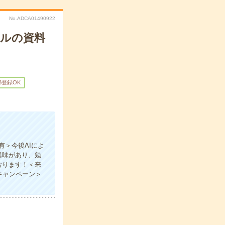
No.ADCA01490922
サルの資料
B登録OK
有＞今後AIによ
興味があり、勉
おります！＜来
キャンペーン＞