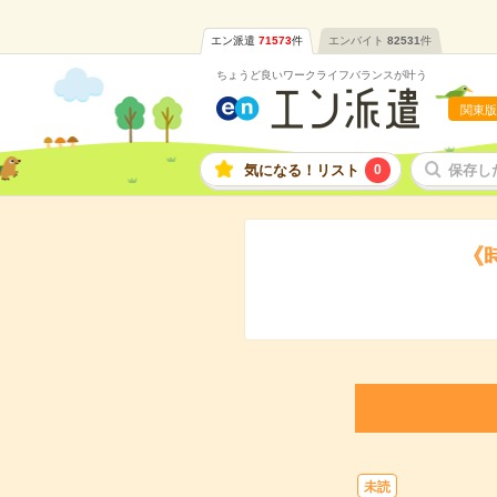
エン派遣
71573
件
エンバイト
82531
件
ちょうど良いワークライフバランスが叶う
関東版
気になる！リスト
0
保存し
《時
未読