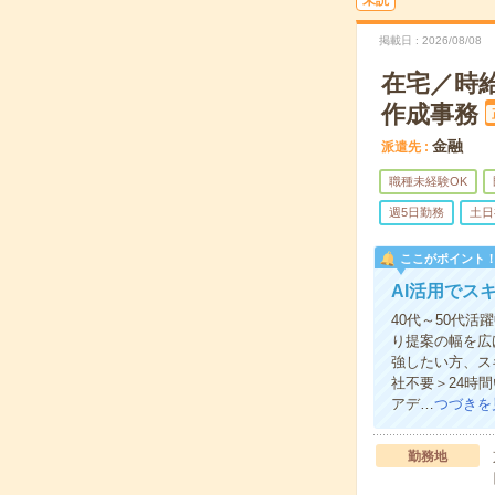
未読
掲載日
2026/08/08
在宅／時給
作成事務
金融
派遣先
職種未経験OK
週5日勤務
土日
ここがポイント
AI活用でス
40代～50代
り提案の幅を広
強したい方、ス
社不要＞24時
アデ…
つづきを
勤務地