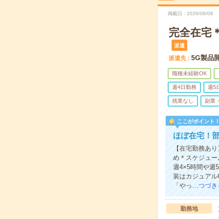
掲載日
2026/08/08
完全在宅＊
派遣
5G製品
派遣先
職種未経験OK
週4日勤務
週5
残業なし
副業
ここがポイント
ほぼ在宅！
【在宅勤務あり
め＊スケジュー
週4×5時間や
装はカジュアル
「やっ…
つづき
勤務地