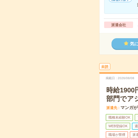
派遣会社
気
未読
掲載日
2026/08/08
時給19
部門でア
マンガが
派遣先
職種未経験OK
WEB登録OK
週
職場が禁煙
派