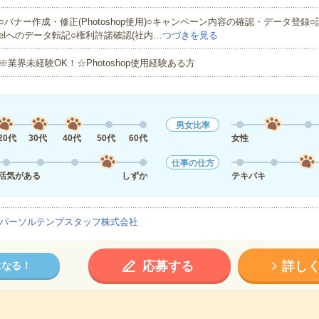
○バナー作成・修正(Photoshop使用)○キャンペーン内容の確認・データ登録○
elへのデータ転記○権利許諾確認(社内…
つづきを見る
※業界未経験OK！☆Photoshop使用経験ある方
男女比率
20代
30代
40代
50代
60代
女性
仕事の仕方
活気がある
しずか
テキパキ
パーソルテンプスタッフ株式会社
応募する
詳し
になる！