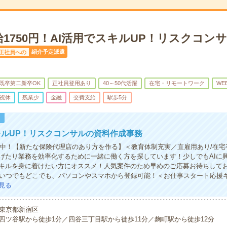
1750円！AI活用でスキルUP！リスクコン
紹介予定派遣
正社員への
既卒第二新卒OK
正社員登用あり
40～50代活躍
在宅・リモートワーク
WE
祝休
残業少
金融
交費支給
駅歩5分
！
キルUP！リスクコンサルの資料作成事務
活躍中！【新たな保険代理店のあり方を作る】＜教育体制充実／直雇用あり/在宅
げたり業務を効率化するために一緒に働く方を探しています！少しでもAIに
キルを身に着けたい方にオススメ！人気案件のため早めのご応募お待ちして
間いつでもどこでも、パソコンやスマホから登録可能！＜お仕事スタート応援
見る
東京都新宿区
四ツ谷駅から徒歩1分／四谷三丁目駅から徒歩11分／麹町駅から徒歩12分