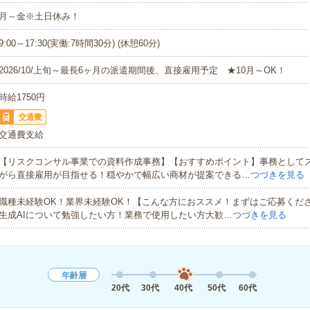
月～金※土日休み！
9:00～17:30(実働:7時間30分) (休憩60分)
2026/10/上旬～最長6ヶ月の派遣期間後、直接雇用予定 ★10月～OK！
時給1750円
交通費
交通費支給
【リスクコンサル事業での資料作成事務】【おすすめポイント】事務として
がら直接雇用が目指せる！穏やかで幅広い商材が提案できる…
つづきを見る
職種未経験OK！業界未経験OK！【こんな方におススメ！まずはご応募くだ
生成AIについて勉強したい方！業務で使用したい方大歓…
つづきを見る
年齢層
20代
30代
40代
50代
60代