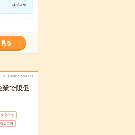
コツコツ
く見る
No.TMPE26-0609363
企業で販促
完全在宅
服装自由