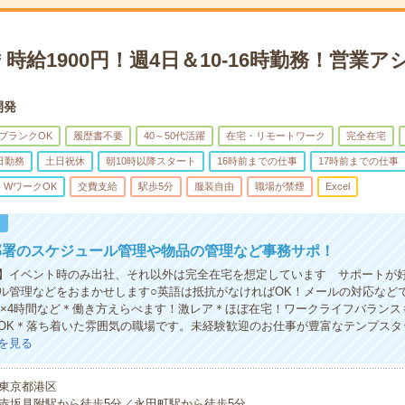
時給1900円！週4日＆10-16時勤務！営業
開発
ブランクOK
履歴書不要
40～50代活躍
在宅・リモートワーク
完全在宅
日勤務
土日祝休
朝10時以降スタート
16時前までの仕事
17時前までの仕事
・WワークOK
交費支給
駅歩5分
服装自由
職場が禁煙
Excel
！
部署のスケジュール管理や物品の管理など事務サポ！
】イベント時のみ出社、それ以外は完全在宅を想定しています サポートが
ル管理などをおまかせします○英語は抵抗がなければOK！メールの対応など
週5×4時間など＊働き方えらべます！激レア＊ほぼ在宅！ワークライフバラン
OK＊落ち着いた雰囲気の職場です。未経験歓迎のお仕事が豊富なテンプスタ
を見る
東京都港区
赤坂見附駅から徒歩5分／永田町駅から徒歩5分