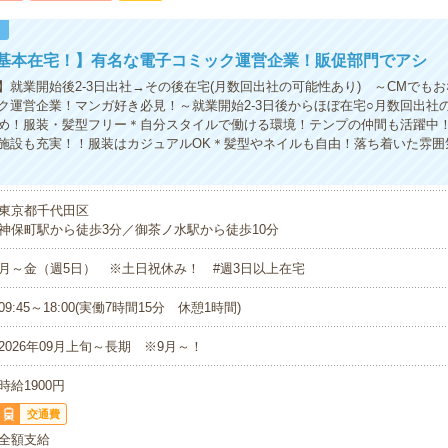
！
×基本在宅！】有名な電子コミック運営企業！販促部門でアシ
】就業開始後2-3日出社→その後在宅(月数回出社の可能性あり) ～CMでも
ク運営企業！マンガ好き必見！～就業開始2-3日後からほぼ在宅○月数回出社
め！服装・髪型フリー＊自分スタイルで働ける環境！テンプの仲間も活躍中！
施設も充実！！服装はカジュアルOK＊髪型やネイルも自由！落ち着いた雰囲
東京都千代田区
神保町駅から徒歩3分／御茶ノ水駅から徒歩10分
月～金（週5日） ※土日祝休み！ #週3日以上在宅
09:45～18:00(実働7時間15分 休憩1時間)
2026年09月上旬～長期 ※9月～！
時給1900円
交通費
全額支給