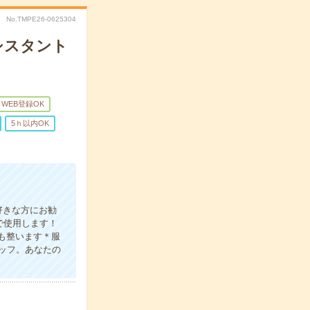
No.TMPE26-0625304
アシスタント
WEB登録OK
5ｈ以内OK
好きな方にお勧
で使用します！
スも整います＊服
ッフ。あなたの