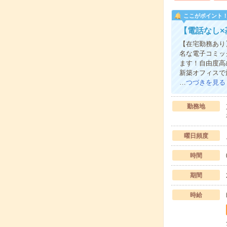
ここがポイント
【電話なし
【在宅勤務あり
名な電子コミッ
ます！自由度高
新築オフィスで
…
つづきを見る
勤務地
曜日頻度
時間
期間
時給