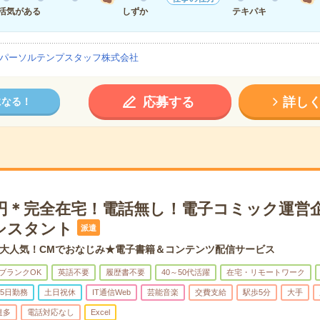
活気がある
しずか
テキパキ
パーソルテンプスタッフ株式会社
応募する
詳し
になる！
00円＊完全在宅！電話無し！電子コミック運営
シスタント
派遣
大人気！CMでおなじみ★電子書籍＆コンテンツ配信サービス
ブランクOK
英語不要
履歴書不要
40～50代活躍
在宅・リモートワーク
5日勤務
土日祝休
IT通信Web
芸能音楽
交費支給
駅歩5分
大手
遣多
電話対応なし
Excel