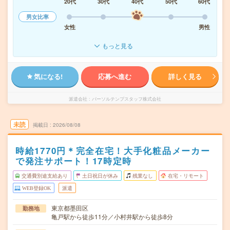
20代
30代
40代
50代
60代
男女比率
女性
男性
もっと見る
気になる!
応募へ進む
詳しく見る
派遣会社
パーソルテンプスタッフ株式会社
未読
掲載日
2026/08/08
時給1770円＊完全在宅！大手化粧品メーカー
で発注サポート！17時定時
交通費別途支給あり
土日祝日が休み
残業なし
在宅・リモート
WEB登録OK
派遣
東京都墨田区
勤務地
亀戸駅から徒歩11分／小村井駅から徒歩8分