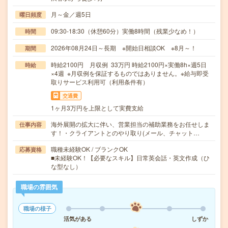
月～金／週5日
曜日頻度
09:30-18:30（休憩60分）実働8時間（残業少なめ！）
時間
2026年08月24日～長期 ※開始日相談OK ※8月～！
期間
時給2100円 月収例 33万円 時給2100円×実働8h×週5日
時給
×4週 ※月収例を保証するものではありません。※給与即受
取りサービス利用可（利用条件有）
交通費
1ヶ月3万円を上限として実費支給
海外展開の拡大に伴い、営業担当の補助業務をお任せしま
仕事内容
す！・クライアントとのやり取り(メール、チャット…
職種未経験OK / ブランクOK
応募資格
■未経験OK！【必要なスキル】日常英会話・英文作成（ひ
な型なし）
職場の雰囲気
職場の様子
活気がある
しずか