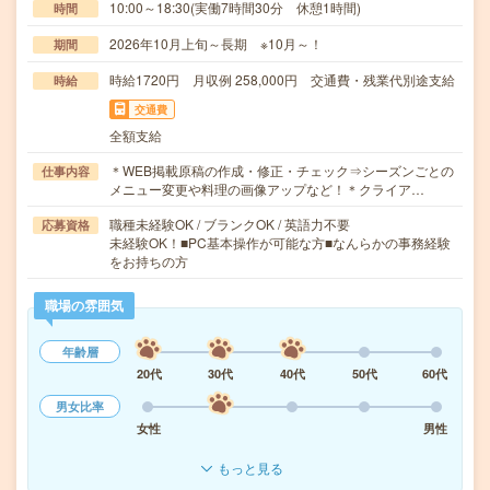
10:00～18:30(実働7時間30分 休憩1時間)
時間
2026年10月上旬～長期 ※10月～！
期間
時給1720円 月収例 258,000円 交通費・残業代別途支給
時給
交通費
全額支給
＊WEB掲載原稿の作成・修正・チェック⇒シーズンごとの
仕事内容
メニュー変更や料理の画像アップなど！＊クライア…
職種未経験OK / ブランクOK / 英語力不要
応募資格
未経験OK！■PC基本操作が可能な方■なんらかの事務経験
をお持ちの方
職場の雰囲気
年齢層
20代
30代
40代
50代
60代
男女比率
女性
男性
もっと見る