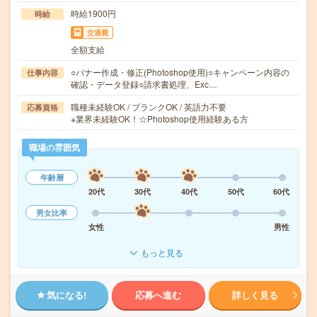
時給1900円
時給
交通費
全額支給
○バナー作成・修正(Photoshop使用)○キャンペーン内容の
仕事内容
確認・データ登録○請求書処理、Exc…
職種未経験OK / ブランクOK / 英語力不要
応募資格
※業界未経験OK！☆Photoshop使用経験ある方
職場の雰囲気
年齢層
20代
30代
40代
50代
60代
男女比率
女性
男性
もっと見る
気になる!
応募へ進む
詳しく見る