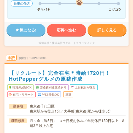
仕事の仕方
テキパキ
コツコツ
気になる!
応募へ進む
詳しく見る
派遣会社
株式会社リクルートスタッフィング
未読
掲載日
2026/08/08
【リクルート】完全在宅＊時給1720円！
HotPepperグルメの原稿作成
職種未経験OK
交通費別途支給あり
土日祝日が休み
在宅・リモート
WEB登録OK
派遣
東京都千代田区
勤務地
東京駅から徒歩1分／大手町(東京都)駅から徒歩5分
月～金（週5日） ※土日祝お休み／年間休日130日以上 #
曜日頻度
週3日以上在宅