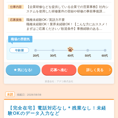
【企業研修などを提供している企業での営業事務】社内シ
仕事内容
ステムを使用した研修案件の登録や研修の事前事後課…
職種未経験OK / 英語力不要
応募資格
職種未経験OK！業界未経験OK！【こんな方におススメ！
まずはご応募ください／歓迎条件】事務経験のある…
職場の雰囲気
年齢層
20代
30代
40代
50代
60代
気になる!
応募へ進む
詳しく見る
派遣会社
アデコ株式会社
未読
掲載日
2026/08/08
【完全在宅】電話対応なし＊残業なし！未経
験OKのデータ入力など