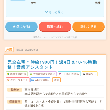
女性
男性
もっと見る
気になる!
応募へ進む
詳しく見る
派遣会社
パーソルテンプスタッフ株式会社
未読
掲載日
2026/08/08
完全在宅＊時給1900円！週4日＆10-16時勤
務！営業アシスタント
職種未経験OK
交通費別途支給あり
土日祝日が休み
残業なし
在宅・リモート
WEB登録OK
派遣
東京都港区
勤務地
赤坂見附駅から徒歩5分／永田町駅から徒歩5分
月・火・水・木・金(週4日) ※週5×4時間勤務も可能！ #
曜日頻度
週3日以上在宅