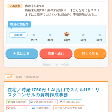
職種未経験OK
応募資格
職種未経験OK！業界未経験OK！【こんな方におススメ！
まずはご応募ください／歓迎条件】事務経験がある…
職場の雰囲気
年齢層
20代
30代
40代
50代
60代
気になる!
応募へ進む
詳しく見る
派遣会社
アデコ株式会社
未読
掲載日
2026/08/08
在宅／時給1750円！AI活用でスキルUP！リ
スクコンサルの資料作成事務
職種未経験OK
交通費別途支給あり
土日祝日が休み
在宅・リモート
WEB登録OK
正社員への紹介予定派遣