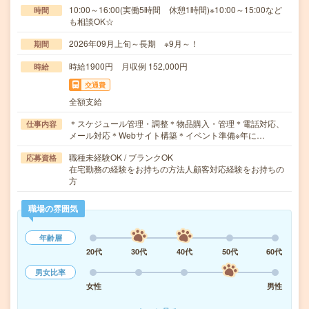
10:00～16:00(実働5時間 休憩1時間)※10:00～15:00など
時間
も相談OK☆
2026年09月上旬～長期 ※9月～！
期間
時給1900円 月収例 152,000円
時給
交通費
全額支給
＊スケジュール管理・調整＊物品購入・管理＊電話対応、
仕事内容
メール対応＊Webサイト構築＊イベント準備※年に…
職種未経験OK / ブランクOK
応募資格
在宅勤務の経験をお持ちの方法人顧客対応経験をお持ちの
方
職場の雰囲気
年齢層
20代
30代
40代
50代
60代
男女比率
女性
男性