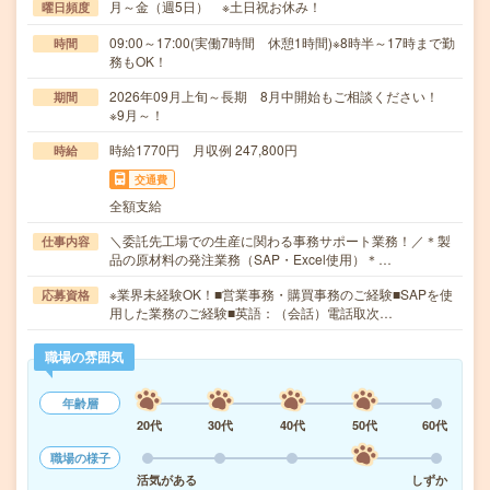
月～金（週5日） ※土日祝お休み！
曜日頻度
09:00～17:00(実働7時間 休憩1時間)※8時半～17時まで勤
時間
務もOK！
2026年09月上旬～長期 8月中開始もご相談ください！
期間
※9月～！
時給1770円 月収例 247,800円
時給
交通費
全額支給
＼委託先工場での生産に関わる事務サポート業務！／＊製
仕事内容
品の原材料の発注業務（SAP・Excel使用）＊…
※業界未経験OK！■営業事務・購買事務のご経験■SAPを使
応募資格
用した業務のご経験■英語：（会話）電話取次…
職場の雰囲気
年齢層
20代
30代
40代
50代
60代
職場の様子
活気がある
しずか