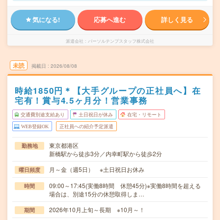
気になる!
応募へ進む
詳しく見る
派遣会社
パーソルテンプスタッフ株式会社
未読
掲載日
2026/08/08
時給1850円＊【大手グループの正社員へ】在
宅有！賞与4.5ヶ月分！営業事務
交通費別途支給あり
土日祝日が休み
在宅・リモート
WEB登録OK
正社員への紹介予定派遣
東京都港区
勤務地
新橋駅から徒歩3分／内幸町駅から徒歩2分
月～金（週5日） ※土日祝日お休み
曜日頻度
09:00～17:45(実働8時間 休憩45分)※実働8時間を超える
時間
場合は、別途15分の休憩取得しま…
2026年10月上旬～長期 ※10月～！
期間