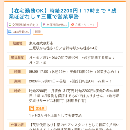
【在宅勤務OK】時給2200円！17時まで＊残
業ほぼなし▼三鷹で営業事務
交通費別途支給あり
土日祝日が休み
在宅・リモート
WEB登録OK
派遣
東京都武蔵野市
勤務地
三鷹駅から徒歩7分／吉祥寺駅から徒歩24分
月～金／週3～5日の間で選択可 ※必ず勤務する曜日：
曜日頻度
月・水・金
09:00-17:00（休憩55分）実働7時間05分（残業少なめ！）
時間
2026年09月01日～長期 ※開始日相談OK ※9月～！
期間
時給2200円 月収例 31万円 時給2200円×実働7h5m×週5
時給
日×4週 ※月収例を保証するものではありません。※給与即
受取りサービス利用可（利用条件有）
交通費
1ヶ月3万円を上限として実費支給
【英語使用あり】部内のアシスタントとして幅広く担当い
仕事内容
ただきます！・受発注業務・契約にかかわる問い合わ…