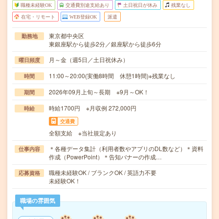
職種未経験OK
交通費別途支給あり
土日祝日が休み
残業なし
在宅・リモート
WEB登録OK
派遣
東京都中央区
勤務地
東銀座駅から徒歩2分／銀座駅から徒歩6分
月～金（週5日／土日祝休み）
曜日頻度
11:00～20:00(実働8時間 休憩1時間)※残業なし
時間
2026年09月上旬～長期 ※9月～OK！
期間
時給1700円 ※月収例 272,000円
時給
交通費
全額支給 ※当社規定あり
＊各種データ集計（利用者数やアプリのDL数など）＊資料
仕事内容
作成（PowerPoint）＊告知バナーの作成…
職種未経験OK / ブランクOK / 英語力不要
応募資格
未経験OK！
職場の雰囲気