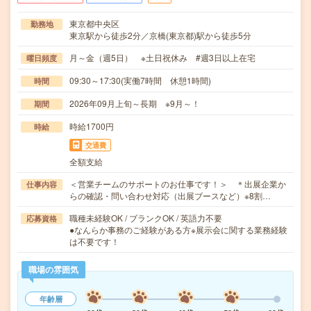
東京都中央区
勤務地
東京駅から徒歩2分／京橋(東京都)駅から徒歩5分
月～金（週5日） ※土日祝休み #週3日以上在宅
曜日頻度
09:30～17:30(実働7時間 休憩1時間)
時間
2026年09月上旬～長期 ※9月～！
期間
時給1700円
時給
交通費
全額支給
＜営業チームのサポートのお仕事です！＞ ＊出展企業か
仕事内容
らの確認・問い合わせ対応（出展ブースなど）※8割…
職種未経験OK / ブランクOK / 英語力不要
応募資格
●なんらか事務のご経験がある方※展示会に関する業務経験
は不要です！
職場の雰囲気
年齢層