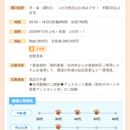
月～金（週5日） ※土日祝日はお休みです！ #週3日以上
曜日頻度
在宅
09:00～18:00(実働8時間 休憩1時間)
時間
2026年10月上旬～長期 ※10月～！
期間
時給1800円 月収例 288,000円
時給
交通費
全額支給
＊新規契約・契約更新・社内外からの依頼対応→専用シス
仕事内容
テムを使用して、環境の作成や設定変更など＊環境情…
英語力不要
応募資格
◆在宅勤務のご経験◆アシスタント業務（部内サポートや
営業アシスタント等）のご経験
職場の雰囲気
年齢層
20代
30代
40代
50代
60代
男女比率