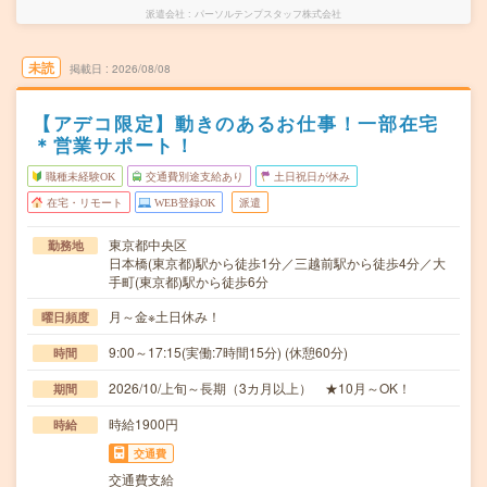
派遣会社
パーソルテンプスタッフ株式会社
未読
掲載日
2026/08/08
【アデコ限定】動きのあるお仕事！一部在宅
＊営業サポート！
職種未経験OK
交通費別途支給あり
土日祝日が休み
在宅・リモート
WEB登録OK
派遣
東京都中央区
勤務地
日本橋(東京都)駅から徒歩1分／三越前駅から徒歩4分／大
手町(東京都)駅から徒歩6分
月～金※土日休み！
曜日頻度
9:00～17:15(実働:7時間15分) (休憩60分)
時間
2026/10/上旬～長期（3カ月以上） ★10月～OK！
期間
時給1900円
時給
交通費
交通費支給