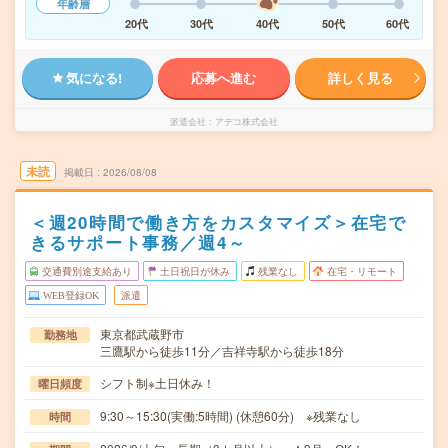
年齢層
20代
30代
40代
50代
60代
気になる!
応募へ進む
詳しく見る
派遣会社
アデコ株式会社
未読
掲載日
2026/08/08
＜週20時間で働き方をカスタマイズ＞在宅で
きるサポート事務／週4～
交通費別途支給あり
土日祝日が休み
残業なし
在宅・リモート
WEB登録OK
派遣
東京都武蔵野市
勤務地
三鷹駅から徒歩11分／吉祥寺駅から徒歩18分
シフト制※土日休み！
曜日頻度
9:30～15:30(実働:5時間) (休憩60分) ※残業なし
時間