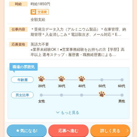
時給1850円
時給
交通費
全額支給
＊受発注データ入力（アルミニウム製品）＊在庫管理、納
仕事内容
期管理＊入金消しこみ＊電話取次ぎ、メール対応＊E…
英語力不要
応募資格
※業界未経験OK！●営業事務経験をお持ちの方【学歴】高
卒以上 選考ステップ：履歴書・職務経歴書による…
職場の雰囲気
年齢層
20代
30代
40代
50代
60代
男女比率
女性
男性
もっと見る
気になる!
応募へ進む
詳しく見る