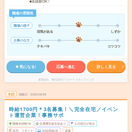
■未経験OK！
職場の雰囲気
職場の様子
活気がある
しずか
仕事の仕方
テキパキ
コツコツ
気になる!
応募へ進む
詳しく見る
派遣会社
株式会社リクルートスタッフィング
未読
掲載日
2026/08/08
時給1700円＊3名募集！＼完全在宅／イベン
ト運営企業！事務サポ
職種未経験OK
交通費別途支給あり
土日祝日が休み
在宅・リモート
WEB登録OK
派遣