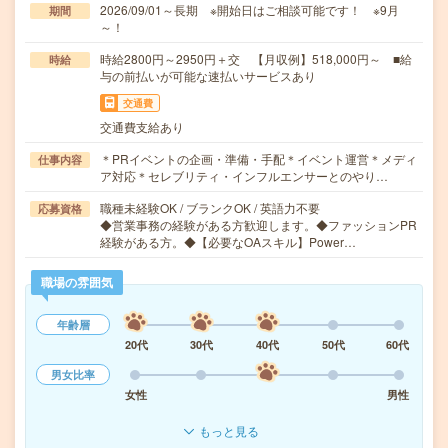
2026/09/01～長期 ※開始日はご相談可能です！ ※9月
期間
～！
時給2800円～2950円＋交 【月収例】518,000円～ ■給
時給
与の前払いが可能な速払いサービスあり
交通費
交通費支給あり
＊PRイベントの企画・準備・手配＊イベント運営＊メディ
仕事内容
ア対応＊セレブリティ・インフルエンサーとのやり…
職種未経験OK / ブランクOK / 英語力不要
応募資格
◆営業事務の経験がある方歓迎します。◆ファッションPR
経験がある方。◆【必要なOAスキル】Power…
職場の雰囲気
年齢層
20代
30代
40代
50代
60代
男女比率
女性
男性
もっと見る