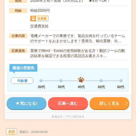
2026/9/上旬～長期（3カ月以上） ★9月～OK！
期間
時給2300円
時給
交通費
交通費支給
電機メーカーでの事務です。製品企画を行っているチーム
仕事内容
のサポートをおまかせします！受発注、輸出業務、出…
業務でWord・Excelの使用経験がある方！翻訳ツールの翻
応募資格
訳結果を確認できる程度の英語読み書きスキ…
職場の雰囲気
年齢層
20代
30代
40代
50代
60代
気になる!
応募へ進む
詳しく見る
派遣会社
アデコ株式会社
未読
掲載日
2026/08/08