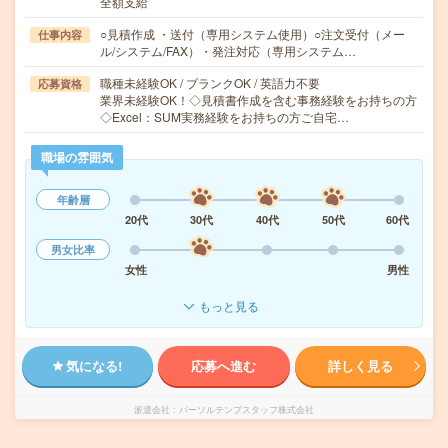
全額支給
○見積作成 ・送付（専用システム使用）○注文受付（メー
仕事内容
ル/システム/FAX）・発注対応（専用システム…
職種未経験OK / ブランクOK / 英語力不要
応募資格
業界未経験OK！◇見積書作成を含む事務経験をお持ちの方
◇Excel：SUM実務経験をお持ちの方ご自宅…
職場の雰囲気
年齢層
20代
30代
40代
50代
60代
男女比率
女性
男性
もっと見る
気になる!
応募へ進む
詳しく見る
派遣会社
パーソルテンプスタッフ株式会社