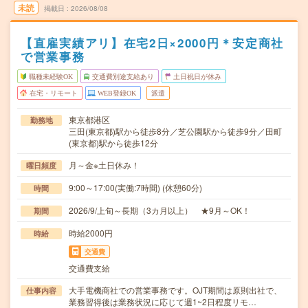
未読
掲載日
2026/08/08
【直雇実績アリ】在宅2日×2000円＊安定商社
で営業事務
職種未経験OK
交通費別途支給あり
土日祝日が休み
在宅・リモート
WEB登録OK
派遣
東京都港区
勤務地
三田(東京都)駅から徒歩8分／芝公園駅から徒歩9分／田町
(東京都)駅から徒歩12分
月～金※土日休み！
曜日頻度
9:00～17:00(実働:7時間) (休憩60分)
時間
2026/9/上旬～長期（3カ月以上） ★9月～OK！
期間
時給2000円
時給
交通費
交通費支給
大手電機商社での営業事務です。OJT期間は原則出社で、
仕事内容
業務習得後は業務状況に応じて週1~2日程度リモ…