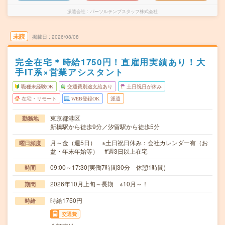
派遣会社
パーソルテンプスタッフ株式会社
未読
掲載日
2026/08/08
完全在宅＊時給1750円！直雇用実績あり！大
手IT系×営業アシスタント
職種未経験OK
交通費別途支給あり
土日祝日が休み
在宅・リモート
WEB登録OK
派遣
東京都港区
勤務地
新橋駅から徒歩9分／汐留駅から徒歩5分
月～金（週5日） ※土日祝日休み：会社カレンダー有（お
曜日頻度
盆・年末年始等） #週3日以上在宅
09:00～17:30(実働7時間30分 休憩1時間)
時間
2026年10月上旬～長期 ※10月～！
期間
時給1750円
時給
交通費