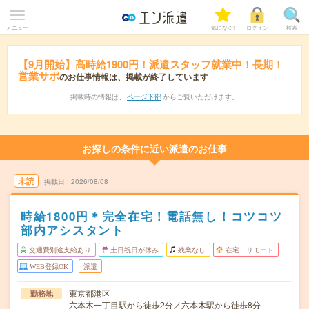
メニュー
気になる!
ログイン
検索
【9月開始】高時給1900円！派遣スタッフ就業中！長期！
営業サポ
のお仕事情報は、掲載が終了しています
掲載時の情報は、
ページ下部
からご覧いただけます。
お探しの条件に近い派遣のお仕事
未読
掲載日
2026/08/08
時給1800円＊完全在宅！電話無し！コツコツ
部内アシスタント
交通費別途支給あり
土日祝日が休み
残業なし
在宅・リモート
WEB登録OK
派遣
東京都港区
勤務地
六本木一丁目駅から徒歩2分／六本木駅から徒歩8分