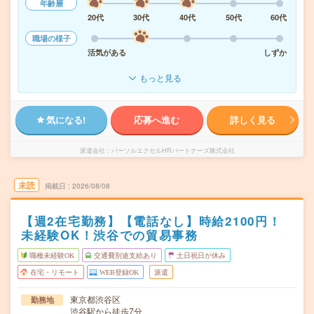
年齢層
20代
30代
40代
50代
60代
職場の様子
活気がある
しずか
もっと見る
気になる!
応募へ進む
詳しく見る
派遣会社
パーソルエクセルHRパートナーズ株式会社
未読
掲載日
2026/08/08
【週2在宅勤務】【電話なし】時給2100円！
未経験OK！渋谷での貿易事務
職種未経験OK
交通費別途支給あり
土日祝日が休み
在宅・リモート
WEB登録OK
派遣
東京都渋谷区
勤務地
渋谷駅から徒歩7分