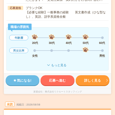
ブランクOK
応募資格
【必要な経験】一般事務の経験 英文書作成（ひな型な
し）、英語、語学系資格全般
職場の雰囲気
年齢層
20代
30代
40代
50代
60代
男女比率
女性
男性
もっと見る
気になる!
応募へ進む
詳しく見る
派遣会社
株式会社リクルートスタッフィング
未読
掲載日
2026/08/08