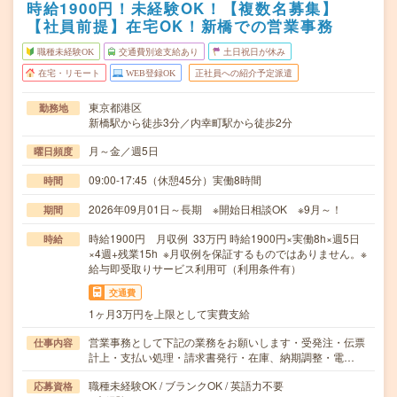
時給1900円！未経験OK！【複数名募集】
【社員前提】在宅OK！新橋での営業事務
職種未経験OK
交通費別途支給あり
土日祝日が休み
在宅・リモート
WEB登録OK
正社員への紹介予定派遣
東京都港区
勤務地
新橋駅から徒歩3分／内幸町駅から徒歩2分
月～金／週5日
曜日頻度
09:00-17:45（休憩45分）実働8時間
時間
2026年09月01日～長期 ※開始日相談OK ※9月～！
期間
時給1900円 月収例 33万円 時給1900円×実働8h×週5日
時給
×4週+残業15h ※月収例を保証するものではありません。※
給与即受取りサービス利用可（利用条件有）
交通費
1ヶ月3万円を上限として実費支給
営業事務として下記の業務をお願いします・受発注・伝票
仕事内容
計上・支払い処理・請求書発行・在庫、納期調整・電…
職種未経験OK / ブランクOK / 英語力不要
応募資格