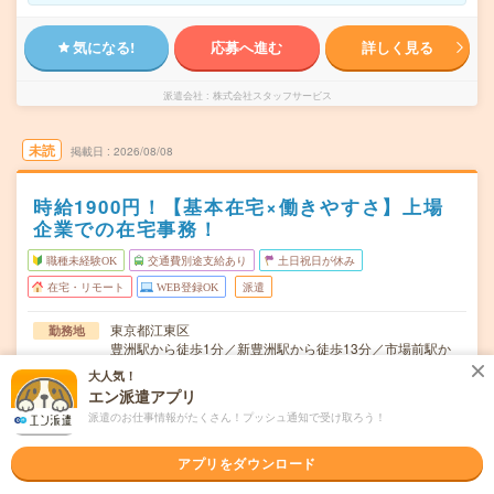
気になる!
応募へ進む
詳しく見る
派遣会社
株式会社スタッフサービス
未読
掲載日
2026/08/08
時給1900円！【基本在宅×働きやすさ】上場
企業での在宅事務！
職種未経験OK
交通費別途支給あり
土日祝日が休み
在宅・リモート
WEB登録OK
派遣
東京都江東区
勤務地
豊洲駅から徒歩1分／新豊洲駅から徒歩13分／市場前駅か
ら徒歩19分
大人気！
エン派遣アプリ
月～金※土日休み！
曜日頻度
派遣のお仕事情報がたくさん！プッシュ通知で受け取ろう！
9:00～17:30(実働:7時間30分) (休憩60分)
時間
アプリをダウンロード
2026/10/上旬～長期（3カ月以上） ★10月～OK！
期間