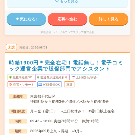
もっと見る
気になる!
応募へ進む
詳しく見る
派遣会社
パーソルテンプスタッフ株式会社
未読
掲載日
2026/08/08
時給1900円＊完全在宅！電話無し！電子コミ
ック運営企業で販促部門でアシスタント
職種未経験OK
交通費別途支給あり
土日祝日が休み
在宅・リモート
WEB登録OK
派遣
東京都千代田区
勤務地
神保町駅から徒歩3分／御茶ノ水駅から徒歩10分
月～金（週5日） ※土日祝休み！ #週3日以上在宅
曜日頻度
09:45～18:00(実働7時間15分 休憩1時間)
時間
2026年09月上旬～長期 ※9月～！
期間