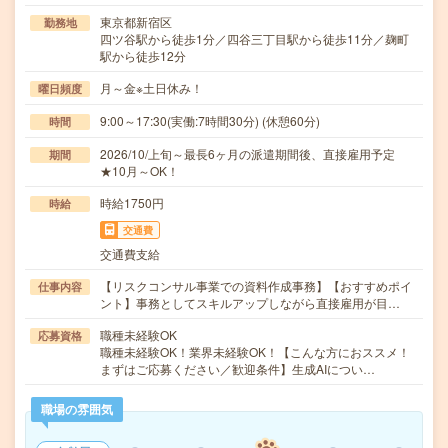
東京都新宿区
勤務地
四ツ谷駅から徒歩1分／四谷三丁目駅から徒歩11分／麹町
駅から徒歩12分
月～金※土日休み！
曜日頻度
9:00～17:30(実働:7時間30分) (休憩60分)
時間
2026/10/上旬～最長6ヶ月の派遣期間後、直接雇用予定
期間
★10月～OK！
時給1750円
時給
交通費
交通費支給
【リスクコンサル事業での資料作成事務】【おすすめポイ
仕事内容
ント】事務としてスキルアップしながら直接雇用が目…
職種未経験OK
応募資格
職種未経験OK！業界未経験OK！【こんな方におススメ！
まずはご応募ください／歓迎条件】生成AIについ…
職場の雰囲気