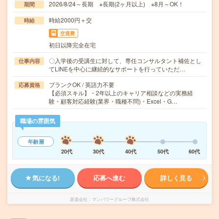
2026/8/24～長期 ※長期(2ヶ月以上) ※8月～OK！
期間
時給2000円＋交
時給
交通費
初日以降完全在宅
〇入学後の受講生に対して、専任コンサルタント補佐とし
仕事内容
てLINEを中心に継続的なサポートを行っていただ…
ブランクOK / 英語力不要
応募資格
【必須スキル】・2年以上のキャリア相談などの実務経
験・顧客対応経験(業界・職種不問)・Excel・G…
職場の雰囲気
年齢層
20代
30代
40代
50代
60代
気になる!
応募へ進む
詳しく見る
派遣会社
マンパワーグループ株式会社