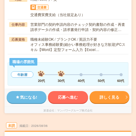
交通費
交通費実費支給（当社規定あり）
営業部門の契約申請内容のチェック契約書類の作成・再査
仕事内容
請求データの作成・請求書発行申請・契約内容の修正…
職種未経験OK / ブランクOK / 英語力不要
応募資格
オフィス事務経験要(細かい事務処理が好きな方歓迎)PCス
キル【Word】定型フォーム入力【Excel…
職場の雰囲気
年齢層
20代
30代
40代
50代
60代
気になる!
応募へ進む
詳しく見る
派遣会社
マンパワーグループ株式会社
未読
掲載日
2026/08/06