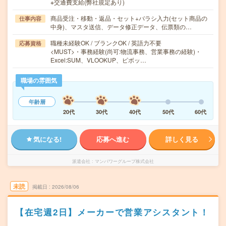
※交通費支給(弊社規定あり)
商品受注・移動・返品・セット+バラシ入力(セット商品の
仕事内容
中身)、マスタ送信、データ修正データ、伝票類の…
職種未経験OK / ブランクOK / 英語力不要
応募資格
<MUST>・事務経験(尚可:物流事務、営業事務の経験)・
Excel:SUM、VLOOKUP、ピボッ…
職場の雰囲気
年齢層
20代
30代
40代
50代
60代
気になる!
応募へ進む
詳しく見る
派遣会社
マンパワーグループ株式会社
未読
掲載日
2026/08/06
【在宅週2日】メーカーで営業アシスタント！