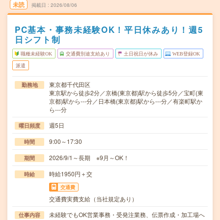
未読
掲載日
2026/08/06
PC基本・事務未経験OK！平日休みあり！週5
日シフト制
職種未経験OK
交通費別途支給あり
土日祝日が休み
WEB登録OK
派遣
東京都千代田区
勤務地
東京駅から徒歩2分／京橋(東京都)駅から徒歩5分／宝町(東
京都)駅から---分／日本橋(東京都)駅から---分／有楽町駅か
ら---分
週5日
曜日頻度
9:00～17:30
時間
2026/9/1～長期 ※9月～OK！
期間
時給1950円＋交
時給
交通費
交通費実費支給（当社規定あり）
未経験でもOK営業事務・受発注業務、伝票作成・加工場へ
仕事内容