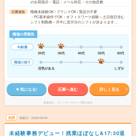
の出荷指示・電話・メール対応・その他庶務
職種未経験OK / ブランクOK / 英語力不要
応募資格
・PC基本操作でOK・オフィスワーク経験～土日祝日含む
シフト制勤務～月中に翌月分のシフトが決まります…
職場の雰囲気
年齢層
20代
30代
40代
50代
60代
職場の様子
活気がある
しずか
気になる!
応募へ進む
詳しく見る
派遣会社
マンパワーグループ株式会社
未読
掲載日
2026/08/06
未経験事務デビュー！残業ほぼなし&17:30退