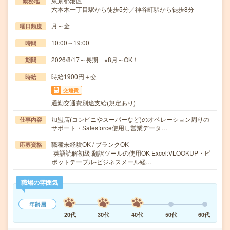
東京都港区
勤務地
六本木一丁目駅から徒歩5分／神谷町駅から徒歩8分
月～金
曜日頻度
10:00～19:00
時間
2026/8/17～長期 ※8月～OK！
期間
時給1900円＋交
時給
交通費
通勤交通費別途支給(規定あり)
加盟店(コンビニやスーパーなど)のオペレーション周りの
仕事内容
サポート・Salesforce使用し営業データ…
職種未経験OK / ブランクOK
応募資格
-英語読解初級:翻訳ツールの使用OK-Excel:VLOOKUP・ピ
ポットテーブル-ビジネスメール経…
職場の雰囲気
年齢層
20代
30代
40代
50代
60代