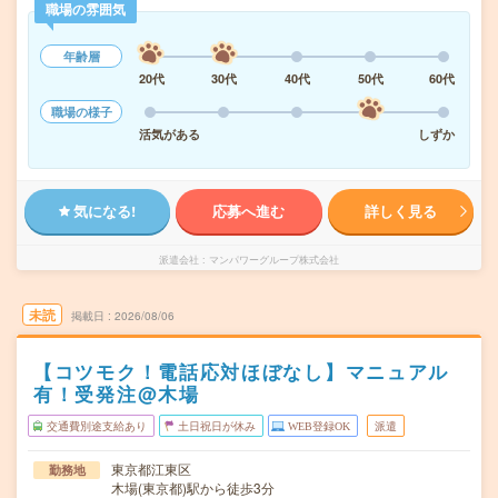
職場の雰囲気
年齢層
20代
30代
40代
50代
60代
職場の様子
活気がある
しずか
気になる!
応募へ進む
詳しく見る
派遣会社
マンパワーグループ株式会社
未読
掲載日
2026/08/06
【コツモク！電話応対ほぼなし】マニュアル
有！受発注@木場
交通費別途支給あり
土日祝日が休み
WEB登録OK
派遣
東京都江東区
勤務地
木場(東京都)駅から徒歩3分