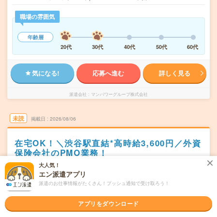
職場の雰囲気
年齢層
20代
30代
40代
50代
60代
気になる!
応募へ進む
詳しく見る
派遣会社
マンパワーグループ株式会社
未読
掲載日
2026/08/06
在宅OK！＼渋谷駅直結*高時給3,600円／外資
保険会社のPMO業務！
大人気！
交通費別途支給あり
土日祝日が休み
在宅・リモート
エン派遣アプリ
WEB登録OK
派遣
派遣のお仕事情報がたくさん！プッシュ通知で受け取ろう！
東京都渋谷区
勤務地
アプリをダウンロード
渋谷駅から徒歩3分