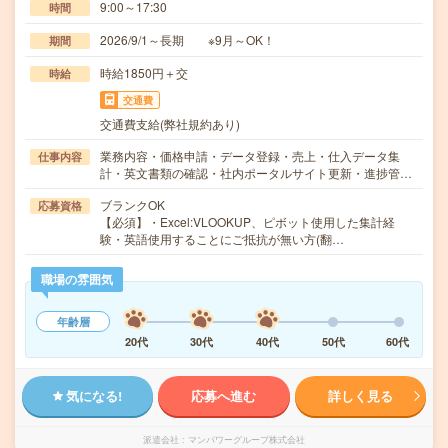
9:00～17:30
時間
2026/9/1～長期 ※9月～OK！
期間
時給1850円＋交
時給
交通費
交通費支給(弊社規約あり)
業務内容・価格申請・データ登録・売上・仕入データ集
仕事内容
計・英文書類の確認・社内ポータルサイト更新・進捗管…
ブランクOK
応募資格
【必須】・Excel:VLOOKUP、ピボット使用した集計経
験・英語使用することにご抵抗が無い方(翻…
職場の雰囲気
年齢層
20代
30代
40代
50代
60代
気になる!
応募へ進む
詳しく見る
派遣会社
マンパワーグループ株式会社