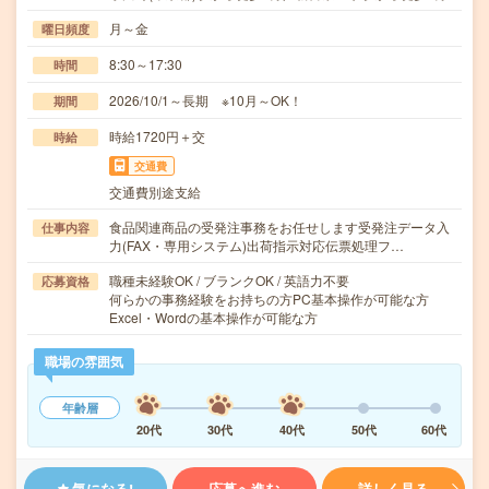
月～金
曜日頻度
8:30～17:30
時間
2026/10/1～長期 ※10月～OK！
期間
時給1720円＋交
時給
交通費
交通費別途支給
食品関連商品の受発注事務をお任せします受発注データ入
仕事内容
力(FAX・専用システム)出荷指示対応伝票処理フ…
職種未経験OK / ブランクOK / 英語力不要
応募資格
何らかの事務経験をお持ちの方PC基本操作が可能な方
Excel・Wordの基本操作が可能な方
職場の雰囲気
年齢層
20代
30代
40代
50代
60代
気になる!
応募へ進む
詳しく見る