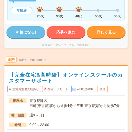
年齢層
20代
30代
40代
50代
60代
気になる!
応募へ進む
詳しく見る
派遣会社
マンパワーグループ株式会社
未読
掲載日
2026/08/06
【完全在宅&高時給】オンラインスクールのカ
スタマーサポート
交通費別途支給あり
在宅・リモート
WEB登録OK
派遣
東京都港区
勤務地
田町(東京都)駅から徒歩4分／三田(東京都)駅から徒歩7分
週3～5日
曜日頻度
9:00～22:00
時間