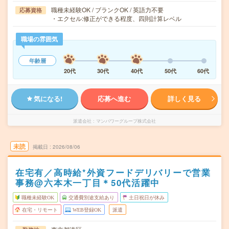
職種未経験OK / ブランクOK / 英語力不要
応募資格
・エクセル:修正ができる程度、四則計算レベル
職場の雰囲気
年齢層
20代
30代
40代
50代
60代
気になる!
応募へ進む
詳しく見る
派遣会社
マンパワーグループ株式会社
未読
掲載日
2026/08/06
在宅有／高時給*外資フードデリバリーで営業
事務@六本木一丁目＊50代活躍中
職種未経験OK
交通費別途支給あり
土日祝日が休み
在宅・リモート
WEB登録OK
派遣