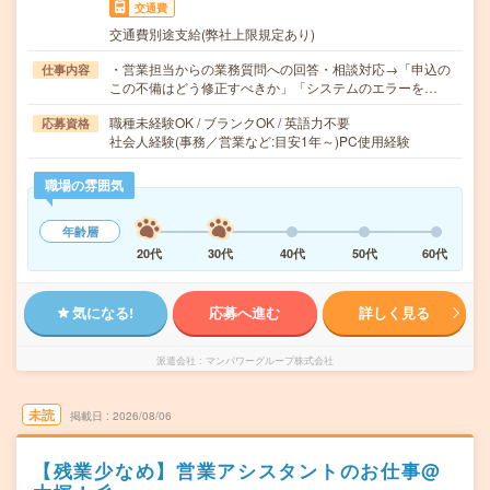
交通費
交通費別途支給(弊社上限規定あり)
・営業担当からの業務質問への回答・相談対応→「申込の
仕事内容
この不備はどう修正すべきか」「システムのエラーを…
職種未経験OK / ブランクOK / 英語力不要
応募資格
社会人経験(事務／営業など:目安1年～)PC使用経験
職場の雰囲気
年齢層
20代
30代
40代
50代
60代
気になる!
応募へ進む
詳しく見る
派遣会社
マンパワーグループ株式会社
未読
掲載日
2026/08/06
【残業少なめ】営業アシスタントのお仕事@