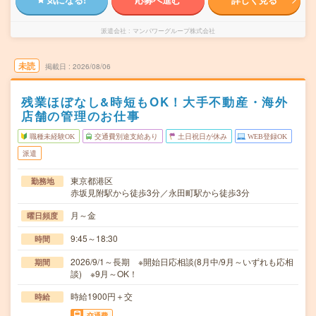
派遣会社
マンパワーグループ株式会社
未読
掲載日
2026/08/06
残業ほぼなし&時短もOK！大手不動産・海外
店舗の管理のお仕事
職種未経験OK
交通費別途支給あり
土日祝日が休み
WEB登録OK
派遣
東京都港区
勤務地
赤坂見附駅から徒歩3分／永田町駅から徒歩3分
月～金
曜日頻度
9:45～18:30
時間
2026/9/1～長期 ※開始日応相談(8月中/9月～いずれも応相
期間
談) ※9月～OK！
時給1900円＋交
時給
交通費