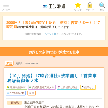
メニュー
気になる!
ログイン
検索
2000円＊【週5日×7時間】駅近！長期！営業サポート！17
時定時
のお仕事情報は、掲載が終了しています
掲載時の情報は、
ページ下部
からご覧いただけます。
お探しの条件に近い派遣のお仕事
未読
掲載日
2026/08/06
【10月開始】17時台退社×残業無し！営業事
務@新御茶ノ水
職種未経験OK
交通費別途支給あり
土日祝日が休み
残業なし
WEB登録OK
派遣
東京都千代田区
勤務地
小川町(東京都)駅から徒歩2分／新御茶ノ水駅から徒歩1分