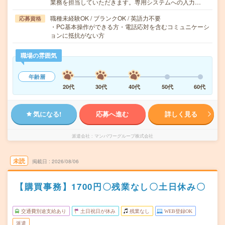
業務を担当していただきます。専用システムへの入力…
職種未経験OK / ブランクOK / 英語力不要
応募資格
・PC基本操作ができる方・電話応対を含むコミュニケーシ
ョンに抵抗がない方
職場の雰囲気
年齢層
20代
30代
40代
50代
60代
気になる!
応募へ進む
詳しく見る
派遣会社
マンパワーグループ株式会社
未読
掲載日
2026/08/06
【購買事務】1700円〇残業なし〇土日休み〇
交通費別途支給あり
土日祝日が休み
残業なし
WEB登録OK
派遣