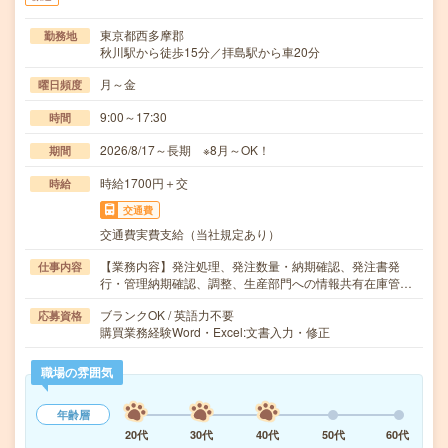
東京都西多摩郡
勤務地
秋川駅から徒歩15分／拝島駅から車20分
月～金
曜日頻度
9:00～17:30
時間
2026/8/17～長期 ※8月～OK！
期間
時給1700円＋交
時給
交通費
交通費実費支給（当社規定あり）
【業務内容】発注処理、発注数量・納期確認、発注書発
仕事内容
行・管理納期確認、調整、生産部門への情報共有在庫管…
ブランクOK / 英語力不要
応募資格
購買業務経験Word・Excel:文書入力・修正
職場の雰囲気
年齢層
20代
30代
40代
50代
60代