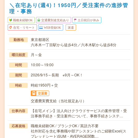
＼在宅あり(週4)！1950円／受注案件の進捗管
理・事務
職種未経験OK
交通費別途支給あり
土日祝日が休み
在宅・リモート
WEB登録OK
派遣
東京都港区
勤務地
六本木一丁目駅から徒歩4分／六本木駅から徒歩8分
月～金
曜日頻度
10:00～19:00
時間
2026/9/15～長期 ※9月～OK！
期間
時給1950円＋交
時給
交通費
交通費実費支給（当社規定あり）
【在宅メイン】法人向けクラウドサービスの案件管理・受
仕事内容
注事務手続き・受注案件について、事務手続きシステ…
職種未経験OK / ブランクOK / 英語力不要
応募資格
社外対応を含む事務職や部アシスタントのご経験Excel(ス
プレッドシート)SUM・AVERAGE関数…