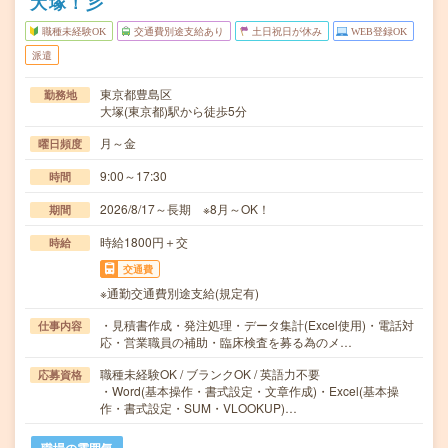
大塚！彡
職種未経験OK
交通費別途支給あり
土日祝日が休み
WEB登録OK
派遣
東京都豊島区
勤務地
大塚(東京都)駅から徒歩5分
月～金
曜日頻度
9:00～17:30
時間
2026/8/17～長期 ※8月～OK！
期間
時給1800円＋交
時給
交通費
※通勤交通費別途支給(規定有)
・見積書作成・発注処理・データ集計(Excel使用)・電話対
仕事内容
応・営業職員の補助・臨床検査を募る為のメ…
職種未経験OK / ブランクOK / 英語力不要
応募資格
・Word(基本操作・書式設定・文章作成)・Excel(基本操
作・書式設定・SUM・VLOOKUP)…