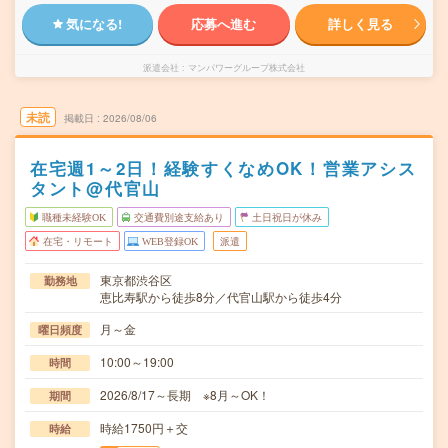
気になる!
応募へ進む
詳しく見る
派遣会社
マンパワーグループ株式会社
未読
掲載日
2026/08/06
在宅週1～2日！経験すくなめOK！営業アシス
タント@代官山
職種未経験OK
交通費別途支給あり
土日祝日が休み
在宅・リモート
WEB登録OK
派遣
東京都渋谷区
勤務地
恵比寿駅から徒歩8分／代官山駅から徒歩4分
月～金
曜日頻度
10:00～19:00
時間
2026/8/17～長期 ※8月～OK！
期間
時給1750円＋交
時給