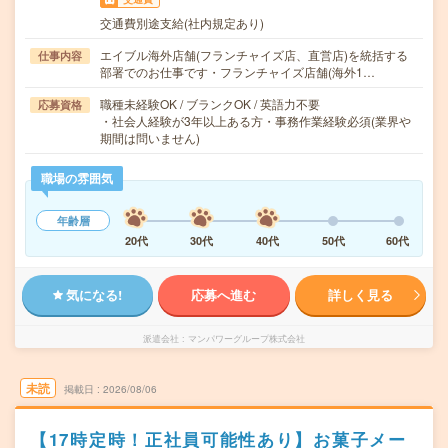
交通費別途支給(社内規定あり)
エイブル海外店舗(フランチャイズ店、直営店)を統括する
仕事内容
部署でのお仕事です・フランチャイズ店舗(海外1…
職種未経験OK / ブランクOK / 英語力不要
応募資格
・社会人経験が3年以上ある方・事務作業経験必須(業界や
期間は問いません)
職場の雰囲気
年齢層
20代
30代
40代
50代
60代
気になる!
応募へ進む
詳しく見る
派遣会社
マンパワーグループ株式会社
未読
掲載日
2026/08/06
【17時定時！正社員可能性あり】お菓子メー