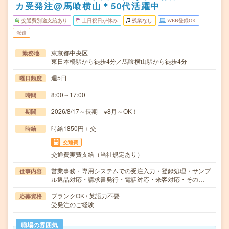
カ受発注@馬喰横山＊50代活躍中
交通費別途支給あり
土日祝日が休み
残業なし
WEB登録OK
派遣
東京都中央区
勤務地
東日本橋駅から徒歩4分／馬喰横山駅から徒歩4分
週5日
曜日頻度
8:00～17:00
時間
2026/8/17～長期 ※8月～OK！
期間
時給1850円＋交
時給
交通費
交通費実費支給（当社規定あり）
営業事務・専用システムでの受注入力・登録処理・サンプ
仕事内容
ル返品対応・請求書発行・電話対応・来客対応・その…
ブランクOK / 英語力不要
応募資格
受発注のご経験
職場の雰囲気