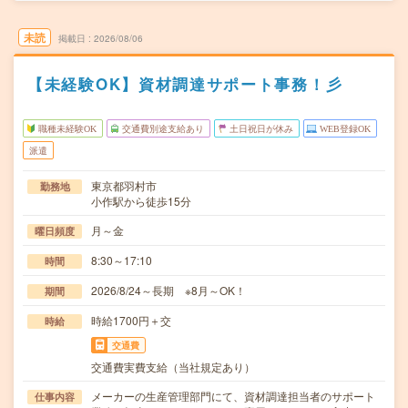
未読
掲載日
2026/08/06
【未経験OK】資材調達サポート事務！彡
職種未経験OK
交通費別途支給あり
土日祝日が休み
WEB登録OK
派遣
東京都羽村市
勤務地
小作駅から徒歩15分
月～金
曜日頻度
8:30～17:10
時間
2026/8/24～長期 ※8月～OK！
期間
時給1700円＋交
時給
交通費
交通費実費支給（当社規定あり）
メーカーの生産管理部門にて、資材調達担当者のサポート
仕事内容