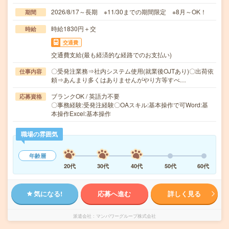
2026/8/17～長期 ※11/30までの期間限定 ※8月～OK！
期間
時給1830円＋交
時給
交通費
交通費支給(最も経済的な経路でのお支払い)
〇受発注業務⇒社内システム使用(就業後OJTあり)〇出荷依
仕事内容
頼⇒あんまり多くはありませんがやり方等すべ…
ブランクOK / 英語力不要
応募資格
〇事務経験:受発注経験〇OAスキル:基本操作で可Word:基
本操作Excel:基本操作
職場の雰囲気
年齢層
20代
30代
40代
50代
60代
気になる!
応募へ進む
詳しく見る
派遣会社
マンパワーグループ株式会社