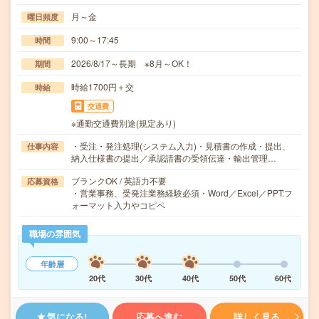
月～金
曜日頻度
9:00～17:45
時間
2026/8/17～長期 ※8月～OK！
期間
時給1700円＋交
時給
交通費
※通勤交通費別途(規定あり)
・受注・発注処理(システム入力)・見積書の作成・提出、
仕事内容
納入仕様書の提出／承認請書の受領伝達・輸出管理…
ブランクOK / 英語力不要
応募資格
・営業事務、受発注業務経験必須・Word／Excel／PPT:フ
ォーマット入力やコピペ
職場の雰囲気
年齢層
20代
30代
40代
50代
60代
気になる!
応募へ進む
詳しく見る