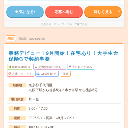
気になる!
応募へ進む
詳しく見る
派遣会社
マンパワーグループ株式会社
未読
掲載日
2026/08/06
事務デビュー！9月開始！在宅あり！大手生命
保険Gで契約事務
職種未経験OK
交通費別途支給あり
土日祝日が休み
在宅・リモート
WEB登録OK
派遣
東京都千代田区
勤務地
九段下駅から徒歩5分／市ケ谷駅から徒歩5分
月～金
曜日頻度
9:00～17:00
時間
2026/9/1～長期 ※9月～OK！
期間
時給1850円＋交
時給