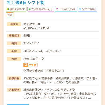
社〇週5日シフト制
職種未経験OK
交通費別途支給あり
土日祝日が休み
WEB登録OK
派遣
東京都大田区
勤務地
品川駅からバス25分
週5日
曜日頻度
9:00～17:30
時間
2026/9/1～長期 ※9月～OK！
期間
時給1950円＋交
時給
交通費
交通費実費支給（当社規定あり）
未経験でもOK営業事務・受発注業務、伝票作成・加工場へ
仕事内容
の出荷指示・電話・メール対応・その他庶務
職種未経験OK / ブランクOK / 英語力不要
応募資格
・PC基本操作でOK・オフィスワーク経験～土日祝日含む
シフト制勤務～月中に翌月分のシフトが決まります…