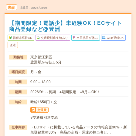
未読
掲載日
2026/08/06
【期間限定！電話少】未経験OK！ECサイト
商品登録など@豊洲
職種未経験OK
交通費別途支給あり
土日祝日が休み
WEB登録OK
派遣
東京都江東区
勤務地
豊洲駅から徒歩5分
月～金
曜日頻度
9:00～18:00
時間
2026/9/1～長期 ※期間限定 ※9月～OK！
期間
時給1650円＋交
時給
交通費
※交通費別途支給
・ECサイトに掲載している商品データの情報変更30%・新
仕事内容
規登録業務30%・商品の企画・調達の担当者と…