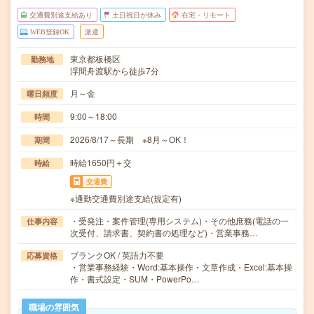
交通費別途支給あり
土日祝日が休み
在宅・リモート
WEB登録OK
派遣
東京都板橋区
勤務地
浮間舟渡駅から徒歩7分
月～金
曜日頻度
9:00～18:00
時間
2026/8/17～長期 ※8月～OK！
期間
時給1650円＋交
時給
交通費
※通勤交通費別途支給(規定有)
・受発注・案件管理(専用システム)・その他庶務(電話の一
仕事内容
次受付、請求書、契約書の処理など)・営業事務…
ブランクOK / 英語力不要
応募資格
・営業事務経験・Word:基本操作・文章作成・Excel:基本操
作・書式設定・SUM・PowerPo…
職場の雰囲気