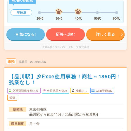
職場の雰囲気
年齢層
20代
30代
40代
50代
60代
気になる!
応募へ進む
詳しく見る
派遣会社
マンパワーグループ株式会社
未読
掲載日
2026/08/06
【品川駅】彡Exce使用事務！商社～1850円！
残業なし！
交通費別途支給あり
土日祝日が休み
残業なし
WEB登録OK
派遣
東京都港区
勤務地
品川駅から徒歩11分／北品川駅から徒歩8分
月～金
曜日頻度