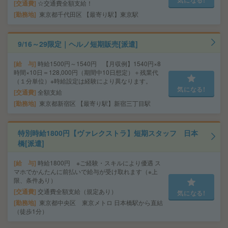
気になる!
交通費
☆交通費全額支給！
勤務地
東京都千代田区 【最寄り駅】東京駅
9/16～29限定｜ヘルノ短期販売[派遣]
給 与
時給1500円～1540円 【月収例】1540円×8
時間×10日＝128,000円（期間中10日想定）＋残業代
（１分単位）※時給設定は経験により異なります。
気になる!
交通費
全額支給
勤務地
東京都新宿区 【最寄り駅】新宿三丁目駅
特別時給1800円【ヴァレクストラ】短期スタッフ 日本
橋[派遣]
給 与
時給1800円 ※ご経験・スキルにより優遇 ス
マホでかんたんに前払いで給与が受け取れます（※上
限、条件あり）
交通費
交通費全額支給（規定あり）
気になる!
勤務地
東京都中央区 東京メトロ 日本橋駅から直結
（徒歩1分）