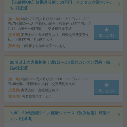
【未経験OK】短期月収例：33万円！カンタン作業でがっ
ちり[派遣]
給 与
時給1700円／月収例：331、500円＝1、700
円×7時間30分×21日勤務の場合＋残業代（1700円×1.2
5×30hの場合＝63750）、交通費別途支給
交通費
実費支給／当社規定あり。通勤交通費実費支
気になる!
払／上限4万円／月※規定あり
勤務地
白岡駅より無料送迎バスあり
20名以上の大量募集！週3日～OK梨のカンタン選果・箱
詰め[派遣]
給 与
時給1250円／月収例：120、000円＝1、250
円×8時間×12日勤務の場合＋交通費別途支給
交通費
実費支給／当社規定あり。
気になる!
勤務地
有名牧場のすぐ近く
＼40～60代活躍中！／健康ジュース《飲み放題》野菜の
カット[派遣]