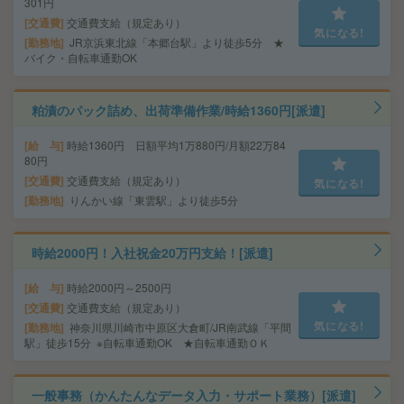
301円
交通費
交通費支給（規定あり）
気になる!
勤務地
JR京浜東北線「本郷台駅」より徒歩5分 ★
バイク・自転車通勤OK
粕漬のパック詰め、出荷準備作業/時給1360円[派遣]
給 与
時給1360円 日額平均1万880円/月額22万84
80円
交通費
交通費支給（規定あり）
気になる!
勤務地
りんかい線「東雲駅」より徒歩5分
時給2000円！入社祝金20万円支給！[派遣]
給 与
時給2000円～2500円
交通費
交通費支給（規定あり）
気になる!
勤務地
神奈川県川崎市中原区大倉町/JR南武線「平間
駅」徒歩15分 ※自転車通勤OK ★自転車通勤ＯＫ
一般事務（かんたんなデータ入力・サポート業務）[派遣]