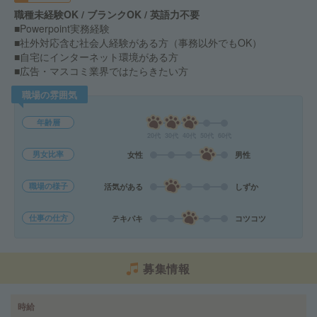
職種未経験OK / ブランクOK / 英語力不要
■Powerpoint実務経験
■社外対応含む社会人経験がある方（事務以外でもOK）
■自宅にインターネット環境がある方
■広告・マスコミ業界ではたらきたい方
職場の雰囲気
年齢層
20代
30代
40代
50代
60代
男女比率
女性
男性
職場の様子
活気がある
しずか
仕事の仕方
テキパキ
コツコツ
募集情報
時給