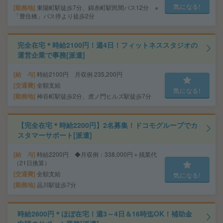
気になる!
勤務地
東陽町駅徒歩7分、錦糸町駅民間バス12分 ※
「豊住橋」バス停より徒歩2分
完全在宅＊時給2100円！週4日！フィットネススタジオの
運営企業で事務[派遣]
給 与
時給2100円 月収例 235,200円
交通費
全額支給
気になる!
勤務地
神谷町駅徒歩2分、虎ノ門ヒルズ駅徒歩7分
【完全在宅＊時給2200円】2名募集！ドコモグループでカ
スタマーサポート[派遣]
給 与
時給2200円 ◆月収例：338,000円＋残業代
（21日換算）
交通費
全額支給
気になる!
勤務地
品川駅徒歩7分
時給2600円＊ほぼ在宅！週3～4日＆16時迄OK！補助金