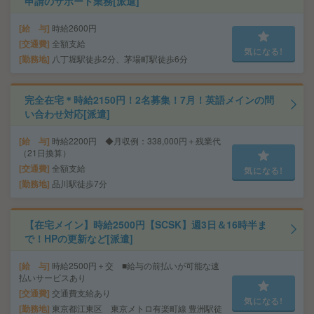
申請のサポート業務[派遣]
給 与
時給2600円
交通費
全額支給
気になる!
勤務地
八丁堀駅徒歩2分、茅場町駅徒歩6分
完全在宅＊時給2150円！2名募集！7月！英語メインの問
い合わせ対応[派遣]
給 与
時給2200円 ◆月収例：338,000円＋残業代
（21日換算）
交通費
全額支給
気になる!
勤務地
品川駅徒歩7分
【在宅メイン】時給2500円【SCSK】週3日＆16時半ま
で！HPの更新など[派遣]
給 与
時給2500円＋交 ■給与の前払いが可能な速
払いサービスあり
交通費
交通費支給あり
気になる!
勤務地
東京都江東区 東京メトロ有楽町線 豊洲駅徒