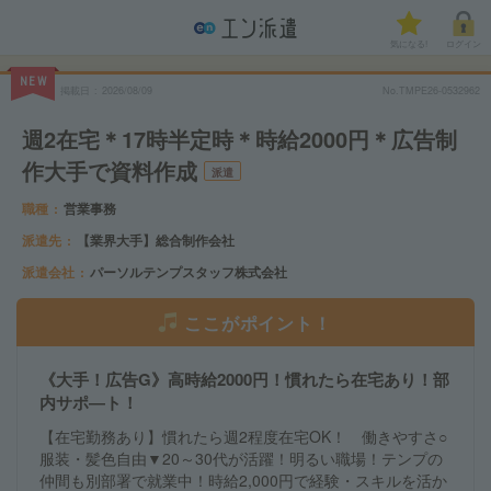
気になる!
ログイン
NEW
掲載日
2026/08/09
No.TMPE26-0532962
週2在宅＊17時半定時＊時給2000円＊広告制
作大手で資料作成
派遣
職種
営業事務
派遣先
【業界大手】総合制作会社
派遣会社
パーソルテンプスタッフ株式会社
ここがポイント！
《大手！広告G》高時給2000円！慣れたら在宅あり！部
内サポ―ト！
【在宅勤務あり】慣れたら週2程度在宅OK！ 働きやすさ○
服装・髪色自由▼20～30代が活躍！明るい職場！テンプの
仲間も別部署で就業中！時給2,000円で経験・スキルを活か