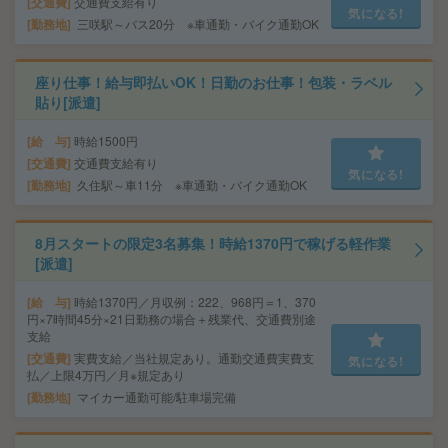
交通費
交通費支給有り
気になる!
勤務地
三咲駅～バス20分 ※車通勤・バイク通勤OK
座り仕事！給与即払いOK！日勤のお仕事！包装・ラベル
貼り[派遣]
給 与
時給1500円
交通費
交通費支給有り
気になる!
勤務地
久住駅～車11分 ※車通勤・バイク通勤OK
8月スタートの限定3名募集！時給1370円で稼げる軽作業
[派遣]
給 与
時給1370円／月収例：222、968円＝1、370
円×7時間45分×21日勤務の場合＋残業代、交通費別途
支給
交通費
実費支給／当社規定あり。通勤交通費実費支
気になる!
払／上限4万円／月※規定あり
勤務地
マイカー通勤可能/駐車場完備