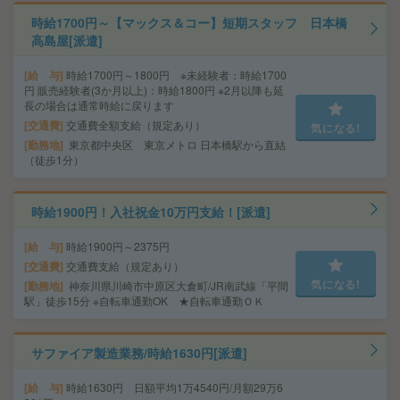
時給1700円～【マックス＆コー】短期スタッフ 日本橋
高島屋[派遣]
給 与
時給1700円～1800円 ※未経験者：時給1700
円 販売経験者(3か月以上)：時給1800円 ※2月以降も延
長の場合は通常時給に戻ります
交通費
交通費全額支給（規定あり）
気になる!
勤務地
東京都中央区 東京メトロ 日本橋駅から直結
（徒歩1分）
時給1900円！入社祝金10万円支給！[派遣]
給 与
時給1900円～2375円
交通費
交通費支給（規定あり）
気になる!
勤務地
神奈川県川崎市中原区大倉町/JR南武線「平間
駅」徒歩15分 ※自転車通勤OK ★自転車通勤ＯＫ
サファイア製造業務/時給1630円[派遣]
給 与
時給1630円 日額平均1万4540円/月額29万6