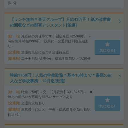
歩1分
【ランチ無料＊楽天グループ】月給42万円！紙の請求書
の回収などの部署アシスタント[派遣]
給 与
月給制のお仕事です：固定月給 425300円 ※
時給換算 時給2800円（残業代・交通費は別途支給あ
り）
気になる!
交通費
交通費規定に基づき交通費支給
勤務地
二子玉川駅 徒歩4分、成城学園前駅 バス30分
時給1750円！人気の学校勤務＊基本16時まで＊書類の封
入など学校事務！12月迄[派遣]
給 与
時給1750円＋交 【月収例】301,875円～ ■
給与の前払いが可能な速払いサービスあり
交通費
交通費支給あり
気になる!
勤務地
東京都千代田区 中央・総武線各停 飯田橋駅
徒歩7分