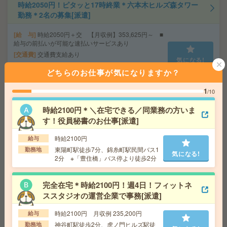
時給2050円！ピタッと17時終業＊六本木ヒルズ森タワー
勤務＊2名の募集[派遣]
給 与
時給2050円＋交 【月収例】353,625円～ ■
給与の前払いが可能な速払いサービスあり
交通費
交通費支給あり
気になる!
勤務地
東京都港区 東京メトロ日比谷線 六本木駅徒
どちらのお仕事が気になりますか？
歩1分
1
/10
座り仕事！給与即払いOK！高時給！品質検査・データ入
時給2100円＊＼在宅できる／同業務の方いま
力[派遣]
す！役員秘書のお仕事[派遣]
給 与
時給1800円
時給2100円
給与
交通費
交通費支給有り
東陽町駅徒歩7分、錦糸町駅民間バス1
勤務地
気になる!
気になる!
勤務地
みどりの駅～徒歩20分 ※車通勤・バイク通
2分 ※「豊住橋」バス停より徒歩2分
勤OK
完全在宅＊時給2100円！週4日！フィットネ
完全在宅＊時給1900円！週4日＆10-15時半勤務！人材サ
ススタジオの運営企業で事務[派遣]
ービス企業で営業事務[派遣]
時給2100円 月収例 235,200円
給与
給 与
時給1900円～2100円＋交 ■給与の前払いが
神谷町駅徒歩2分、虎ノ門ヒルズ駅徒
勤務地