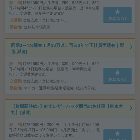
給 与
時給1350円／月収例：259、548円＝1、350
円×7時間45分×20日勤務の場合＋残業代（月10ｈの場
合）、交通費、深夜手当別途支給
気になる!
交通費
実費支給／当社規定あり。
勤務地
無料駐車場完備
同期3～4名募集！月33万以上可＆2年で正社員実績有｜製
造[派遣]
給 与
時給1650円／月収例：339、090円＝1、650
円×8時間×21日勤務の場合＋残業代（30時間の場
合）、交通費別途支給
気になる!
交通費
実費支給／当社規定あり。
勤務地
マイカー通勤可能/駐車場完備（徒歩5分程）
【短期高時給○】紳士レザーバッグ販売のお仕事【東京大
丸】[派遣]
給 与
時給2000円～2000円 【月収例】時給2,000
円×7.5時間×7日＝105,000円 ※月収例は一例です。勤
務時間や日数等により変動いたします。