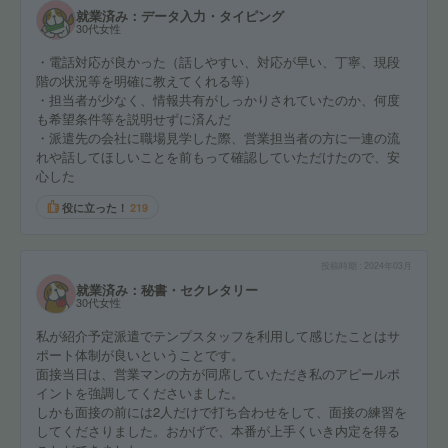
就業済み：データ入力・タイピング
30代女性
・電話対応が良かった（話しやすい、対応が早い、丁寧、現段
階の状況等を明確に教えてくれる等）
・担当者が少なく、情報共有がしっかりされていたのか、何度
も希望条件等を説明せずに済んだ
・派遣先の会社に職場見学した際、営業担当者の方に一連の流
れや話してほしいことを前もって確認していただけたので、安
心した
役に立った！
219
投稿時期
2024年03月
就業済み：秘書・セクレタリー
30代女性
私が紹介予定派遣でテンプスタッフを利用して感じたことはサ
ポート体制が良いということです。
面接当日は、営業マンの方が同席していただき私のアピールポ
イントを強調してくださいました。
しかも面接の前には2人だけで打ち合わせをして、面接の練習を
してくださりました。おかげで、本番が上手くいき内定を得る