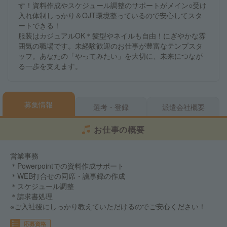
す！資料作成やスケジュール調整のサポートがメイン○受け
入れ体制しっかり＆OJT環境整っているので安心してスタ
ートできる！
服装はカジュアルOK＊髪型やネイルも自由！にぎやかな雰
囲気の職場です。未経験歓迎のお仕事が豊富なテンプスタ
ッフ。あなたの「やってみたい」を大切に、未来につなが
る一歩を支えます。
募集情報
選考・登録
派遣会社概要
お仕事の概要
営業事務
＊Powerpointでの資料作成サポート
＊WEB打合せの同席・議事録の作成
＊スケジュール調整
＊請求書処理
※ご入社後にしっかり教えていただけるのでご安心ください！
応募資格