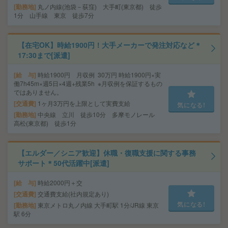
勤務地
丸ノ内線(池袋－荻窪) 大手町(東京都) 徒歩
1分 山手線 東京 徒歩7分
【在宅OK】時給1900円！大手メーカーで発注対応など＊
17:30まで[派遣]
給 与
時給1900円 月収例 30万円 時給1900円×実
働7h45m×週5日×4週+残業5h ※月収例を保証するもの
ではありません。
交通費
1ヶ月3万円を上限として実費支給
気になる!
勤務地
中央線 立川 徒歩10分 多摩モノレール
高松(東京都) 徒歩1分
【エルダー／シニア歓迎】休職・復職支援に関する事務
サポート＊50代活躍中[派遣]
給 与
時給2000円＋交
交通費
交通費支給(社内規定あり)
気になる!
勤務地
東京メトロ丸ノ内線 大手町駅 1分/JR線 東京
駅 6分