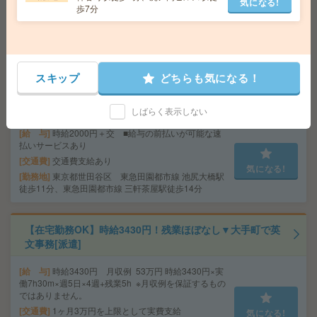
気になる!
可能な速払いサービスあり
歩7分
交通費
交通費支給あり
気になる!
勤務地
東京都千代田区 東京メトロ有楽町線 麹町駅
徒歩1分、東京メトロ半蔵門線 半蔵門駅徒歩5分
スキップ
どちらも気になる！
時給2000円！週4日在宅！17時まで！電話無し！情報サ
ービス会社で給与計算[派遣]
しばらく表示しない
給 与
時給2000円＋交 ■給与の前払いが可能な速
払いサービスあり
交通費
交通費支給あり
気になる!
勤務地
東京都世田谷区 東急田園都市線 池尻大橋駅
徒歩11分、東急田園都市線 三軒茶屋駅徒歩14分
【在宅勤務OK】時給3430円！残業ほぼなし▼大手町で英
文事務[派遣]
給 与
時給3430円 月収例 53万円 時給3430円×実
働7h30m×週5日×4週+残業5h ※月収例を保証するもの
ではありません。
交通費
1ヶ月3万円を上限として実費支給
気になる!