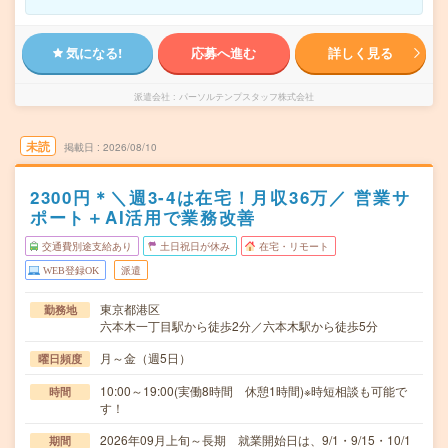
気になる!
応募へ進む
詳しく見る
派遣会社
パーソルテンプスタッフ株式会社
未読
掲載日
2026/08/10
2300円＊＼週3-4は在宅！月収36万／ 営業サ
ポート＋AI活用で業務改善
交通費別途支給あり
土日祝日が休み
在宅・リモート
WEB登録OK
派遣
東京都港区
勤務地
六本木一丁目駅から徒歩2分／六本木駅から徒歩5分
月～金（週5日）
曜日頻度
10:00～19:00(実働8時間 休憩1時間)※時短相談も可能で
時間
す！
2026年09月上旬～長期 就業開始日は、9/1・9/15・10/1
期間