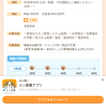
2026年09月上旬～長期 10月開始もご相談ください！
期間
※9月～！
時給1650円 月収例 264,000円
時給
交通費
全額支給
＊受発注入力（専用システム使用）＊出荷指示＊在庫補充
仕事内容
の手配＊売上計上処理＊返品・返却対応＊電話対応、…
職種未経験OK / ブランクOK / 英語力不要
応募資格
※業界未経験OK！★何かしらの事務経験をお持ちの方♪
職場の雰囲気
年齢層
20代
30代
40代
50代
60代
男女比率
大人気！
エン派遣アプリ
女性
男性
派遣のお仕事情報がたくさん！プッシュ通知で受け取ろう！
もっと見る
アプリをダウンロード