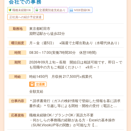
会社での事務
職種未経験OK
交通費別途支給あり
WEB登録OK
正社員への紹介予定派遣
東京都町田市
勤務地
淵野辺駅から徒歩22分
月～金（週5日） ※隔週で土曜出勤あり（水曜代休あり）
曜日頻度
08:30～17:00(実働7時間30分 休憩1時間)
時間
2026年09月上旬～長期 開始日は相談可能です。即日～で
期間
も現職中の方もご相談ください！ ※9月～！
時給1450円 月収例 217,500円+残業代
時給
交通費
全額支給
＊請求書発行（ガスの検針情報で登録した情報を基に請求
仕事内容
書作成）＊引越し等による閉栓・開栓の受付（電話と…
職種未経験OK / ブランクOK / 英語力不要
応募資格
・何かしらの事務職の経験がある方・Excelの基本操作
（SUM,VlookUP等の関数）が可能な方【…