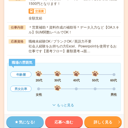
1500円となります！
交通費
全額支給
＊営業補助＊資料作成の補助等＊データ入力など【OAスキ
仕事内容
ル】SUM関数レベルでOK！
職種未経験OK / ブランクOK / 英語力不要
応募資格
社会人経験をお持ちの方Excel、Powerpointを使用するお
仕事です【選考フロー】書類選考→面…
職場の雰囲気
年齢層
20代
30代
40代
50代
60代
男女比率
女性
男性
もっと見る
気になる!
応募へ進む
詳しく見る