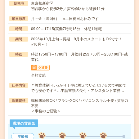
東京都新宿区
勤務地
初台駅から徒歩2分／参宮橋駅から徒歩11分
月～金（週5日） ※土日祝日お休みです
曜日頻度
09:00～17:15(実働7時間15分 休憩1時間)
時間
2026年10月上旬～長期 9月中のスタートもOKです！
期間
※10月～！
時給1750円～1780円 月収例 253,750円～258,100円+残
時給
業代
交通費
全額支給
＊教育体制○しっかり丁寧に教えていただけるので初めて
仕事内容
でも安心です＊…申請書類の受付・アシスタント業務…
職種未経験OK / ブランクOK / パソコンスキル不要 / 英語力
応募資格
不要
＜事務のご経験＞
職場の雰囲気
年齢層