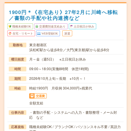
1900円＊《在宅あり》27年2月に川崎へ移転
／書類の手配や社内連携など
職種未経験OK
交通費別途支給あり
土日祝日が休み
在宅・リモート
WEB登録OK
派遣
東京都港区
勤務地
浜松町駅から徒歩8分／大門(東京都)駅から徒歩8分
月～金（週5日） ※土日祝日お休み
曜日頻度
09:00～18:00(実働8時間 休憩1時間)
時間
2026年10月上旬～長期 ※10月～！
期間
時給1900円 月収例 304,000円+残業代
時給
交通費
全額支給
・書類の手配・システムへの入力・書類整理・メール対
仕事内容
応 など
職種未経験OK / ブランクOK / パソコンスキル不要 / 英語力
応募資格