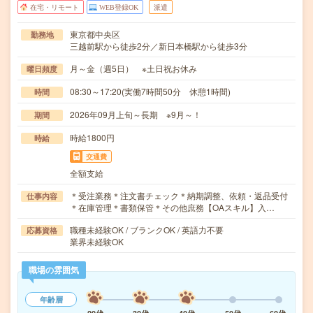
在宅・リモート
WEB登録OK
派遣
東京都中央区
勤務地
三越前駅から徒歩2分／新日本橋駅から徒歩3分
月～金（週5日） ※土日祝お休み
曜日頻度
08:30～17:20(実働7時間50分 休憩1時間)
時間
2026年09月上旬～長期 ※9月～！
期間
時給1800円
時給
交通費
全額支給
＊受注業務＊注文書チェック＊納期調整、依頼・返品受付
仕事内容
＊在庫管理＊書類保管＊その他庶務【OAスキル】入…
職種未経験OK / ブランクOK / 英語力不要
応募資格
業界未経験OK
職場の雰囲気
年齢層