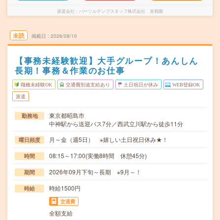
派遣会社
パーソルテンプスタッフ株式会社 首都圏
未読
掲載日
2026/08/10
【事務未経験歓迎】大手グループ！あんしん
長期！事務＆作業のお仕事
職種未経験OK
交通費別途支給あり
土日祝日が休み
WEB登録OK
派遣
東京都昭島市
勤務地
中神駅から送迎バス7分／西武立川駅から徒歩11分
月～金（週5日） ※嬉しい土日祝日休み★！
曜日頻度
08:15～17:00(実働8時間 休憩45分)
時間
2026年09月下旬～長期 ※9月～！
期間
時給1500円
時給
交通費
全額支給