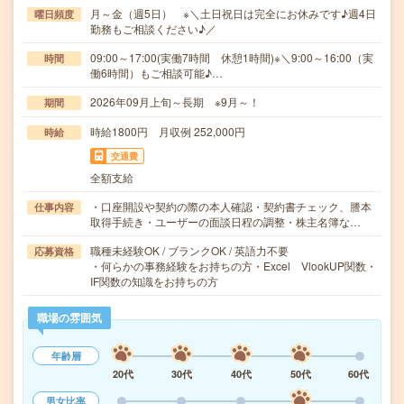
月～金（週5日） ※＼土日祝日は完全にお休みです♪週4日
曜日頻度
勤務もご相談ください♪／
09:00～17:00(実働7時間 休憩1時間)※＼9:00～16:00（実
時間
働6時間）もご相談可能♪…
2026年09月上旬～長期 ※9月～！
期間
時給1800円 月収例 252,000円
時給
交通費
全額支給
・口座開設や契約の際の本人確認・契約書チェック、謄本
仕事内容
取得手続き・ユーザーの面談日程の調整・株主名簿な…
職種未経験OK / ブランクOK / 英語力不要
応募資格
・何らかの事務経験をお持ちの方・Excel VlookUP関数・
IF関数の知識をお持ちの方
職場の雰囲気
年齢層
20代
30代
40代
50代
60代
男女比率