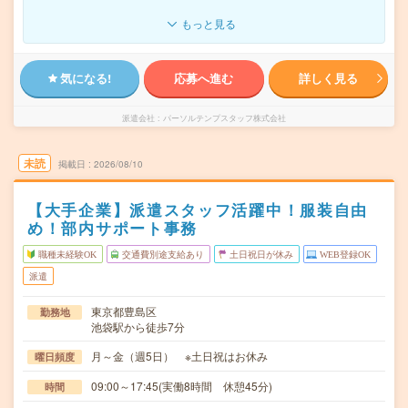
もっと見る
気になる!
応募へ進む
詳しく見る
派遣会社
パーソルテンプスタッフ株式会社
未読
掲載日
2026/08/10
【大手企業】派遣スタッフ活躍中！服装自由
め！部内サポート事務
職種未経験OK
交通費別途支給あり
土日祝日が休み
WEB登録OK
派遣
東京都豊島区
勤務地
池袋駅から徒歩7分
月～金（週5日） ※土日祝はお休み
曜日頻度
09:00～17:45(実働8時間 休憩45分)
時間