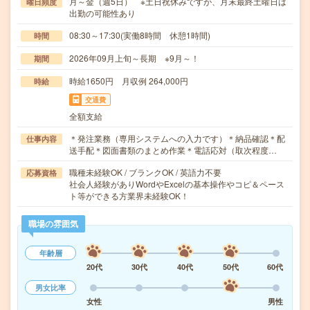
月～金（週5日） ※土日祝休みですが、月末最終土曜日は
曜日頻度
出勤の可能性あり
08:30～17:30(実働8時間 休憩1時間)
時間
2026年09月上旬～長期 ※9月～！
期間
時給1650円 月収例 264,000円
時給
交通費
全額支給
＊発注業務（専用システムへの入力です）＊納品確認＊配
仕事内容
送手配＊図面書類のまとめ作業＊電話応対（取次程度…
職種未経験OK / ブランクOK / 英語力不要
応募資格
社会人経験がありWordやExcelの基本操作やコピ＆ペース
ト等ができる方業界未経験OK！
職場の雰囲気
年齢層
20代
30代
40代
50代
60代
男女比率
女性
男性