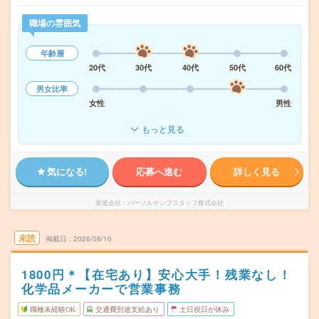
職場の雰囲気
年齢層
20代
30代
40代
50代
60代
男女比率
女性
男性
もっと見る
気になる!
応募へ進む
詳しく見る
派遣会社
パーソルテンプスタッフ株式会社
未読
掲載日
2026/08/10
1800円＊【在宅あり】安心大手！残業なし！
化学品メーカーで営業事務
職種未経験OK
交通費別途支給あり
土日祝日が休み