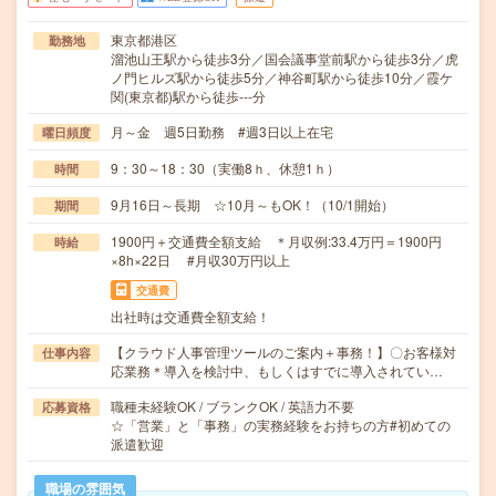
東京都港区
勤務地
溜池山王駅から徒歩3分／国会議事堂前駅から徒歩3分／虎
ノ門ヒルズ駅から徒歩5分／神谷町駅から徒歩10分／霞ケ
関(東京都)駅から徒歩---分
月～金 週5日勤務 #週3日以上在宅
曜日頻度
9：30～18：30（実働8ｈ、休憩1ｈ）
時間
9月16日～長期 ☆10月～もOK！（10/1開始）
期間
1900円＋交通費全額支給 ＊月収例:33.4万円＝1900円
時給
×8h×22日 #月収30万円以上
交通費
出社時は交通費全額支給！
【クラウド人事管理ツールのご案内＋事務！】〇お客様対
仕事内容
応業務＊導入を検討中、もしくはすでに導入されてい…
職種未経験OK / ブランクOK / 英語力不要
応募資格
☆「営業」と「事務」の実務経験をお持ちの方#初めての
派遣歓迎
職場の雰囲気