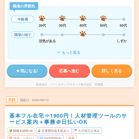
職場の雰囲気
年齢層
20代
30代
40代
50代
60代
職場の様子
活気がある
しずか
もっと見る
気になる!
応募へ進む
詳しく見る
派遣会社
パーソルテンプスタッフ株式会社 首都圏
未読
掲載日
2026/08/10
基本フル在宅⇒1900円！人材管理ツールのサ
ービス案内＋事務＠日払いOK
職種未経験OK
交通費別途支給あり
土日祝日が休み
在宅・リモート
WEB登録OK
派遣