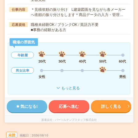
＊見積依頼の振り分け L建築図面を見ながら各メーカー
仕事内容
へ依頼の振り分けをします＊商品データの入力・管理…
職種未経験OK / ブランクOK / 英語力不要
応募資格
■事務の経験がある方
職場の雰囲気
年齢層
20代
30代
40代
50代
60代
男女比率
女性
男性
もっと見る
気になる!
応募へ進む
詳しく見る
派遣会社
パーソルテンプスタッフ株式会社
未読
掲載日
2026/08/10