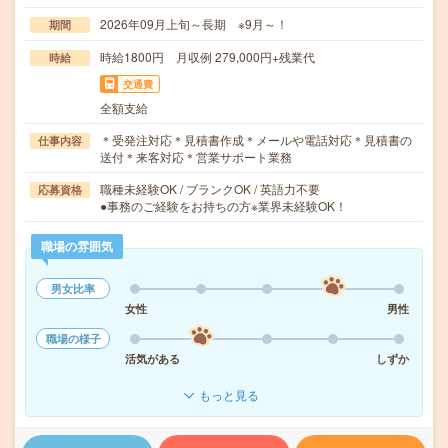
2026年09月上旬～長期 ※9月～！
期間
時給1800円 月収例 279,000円+残業代
時給
交通費
全額支給
＊受発注対応＊見積書作成＊メールや電話対応＊見積書の
仕事内容
送付＊来客対応＊営業サポート業務
職種未経験OK / ブランクOK / 英語力不要
応募資格
●事務のご経験をお持ちの方※業界未経験OK！
職場の雰囲気
男女比率
女性
男性
職場の様子
活気がある
しずか
もっと見る