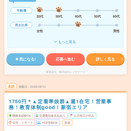
年齢層
20代
30代
40代
50代
60代
男女比率
女性
男性
もっと見る
気になる!
応募へ進む
詳しく見る
派遣会社
株式会社レゾナゲート
未読
掲載日
2026/08/10
1750円＊▲定着率抜群▲週1在宅！営業事
務！教育体制good！新宿エリア
職種未経験OK
交通費別途支給あり
土日祝日が休み
在宅・リモート
WEB登録OK
派遣