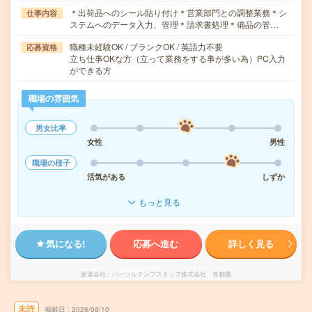
＊出荷品へのシール貼り付け＊営業部門との調整業務＊シ
仕事内容
ステムへのデータ入力、管理＊請求書処理＊備品の管…
職種未経験OK / ブランクOK / 英語力不要
応募資格
立ち仕事OKな方（立って業務をする事が多い為）PC入力
ができる方
職場の雰囲気
男女比率
女性
男性
職場の様子
活気がある
しずか
もっと見る
気になる!
応募へ進む
詳しく見る
派遣会社
パーソルテンプスタッフ株式会社 首都圏
未読
掲載日
2026/08/10