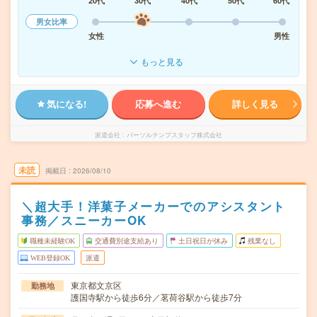
20代
30代
40代
50代
60代
男女比率
女性
男性
もっと見る
気になる!
応募へ進む
詳しく見る
派遣会社
パーソルテンプスタッフ株式会社
未読
掲載日
2026/08/10
＼超大手！洋菓子メーカーでのアシスタント
事務／スニーカーOK
職種未経験OK
交通費別途支給あり
土日祝日が休み
残業なし
WEB登録OK
派遣
東京都文京区
勤務地
護国寺駅から徒歩6分／茗荷谷駅から徒歩7分