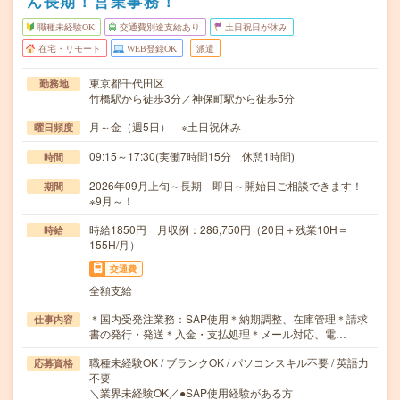
ん長期！営業事務！
職種未経験OK
交通費別途支給あり
土日祝日が休み
在宅・リモート
WEB登録OK
派遣
東京都千代田区
勤務地
竹橋駅から徒歩3分／神保町駅から徒歩5分
月～金（週5日） ※土日祝休み
曜日頻度
09:15～17:30(実働7時間15分 休憩1時間)
時間
2026年09月上旬～長期 即日～開始日ご相談できます！
期間
※9月～！
時給1850円 月収例：286,750円（20日＋残業10H＝
時給
155H/月）
交通費
全額支給
＊国内受発注業務：SAP使用＊納期調整、在庫管理＊請求
仕事内容
書の発行・発送＊入金・支払処理＊メール対応、電…
職種未経験OK / ブランクOK / パソコンスキル不要 / 英語力
応募資格
不要
＼業界未経験OK／●SAP使用経験がある方