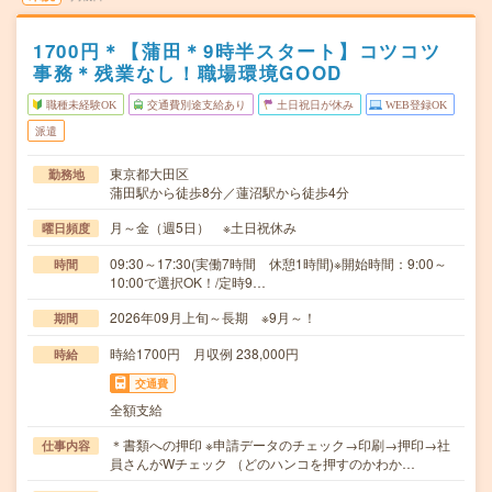
1700円＊【蒲田＊9時半スタート】コツコツ
事務＊残業なし！職場環境GOOD
職種未経験OK
交通費別途支給あり
土日祝日が休み
WEB登録OK
派遣
東京都大田区
勤務地
蒲田駅から徒歩8分／蓮沼駅から徒歩4分
月～金（週5日） ※土日祝休み
曜日頻度
09:30～17:30(実働7時間 休憩1時間)※開始時間：9:00～
時間
10:00で選択OK！/定時9…
2026年09月上旬～長期 ※9月～！
期間
時給1700円 月収例 238,000円
時給
交通費
全額支給
＊書類への押印 ※申請データのチェック→印刷→押印→社
仕事内容
員さんがWチェック （どのハンコを押すのかわか…