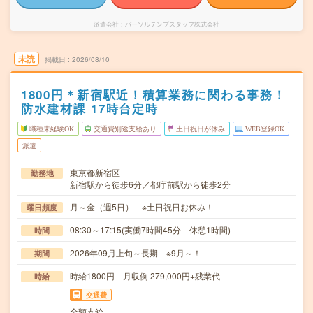
派遣会社
パーソルテンプスタッフ株式会社
未読
掲載日
2026/08/10
1800円＊新宿駅近！積算業務に関わる事務！
防水建材課 17時台定時
職種未経験OK
交通費別途支給あり
土日祝日が休み
WEB登録OK
派遣
東京都新宿区
勤務地
新宿駅から徒歩6分／都庁前駅から徒歩2分
月～金（週5日） ※土日祝日お休み！
曜日頻度
08:30～17:15(実働7時間45分 休憩1時間)
時間
2026年09月上旬～長期 ※9月～！
期間
時給1800円 月収例 279,000円+残業代
時給
交通費
全額支給