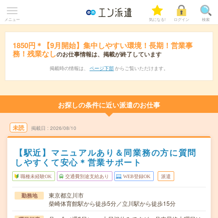
メニュー
気になる!
ログイン
検索
1850円＊【9月開始】集中しやすい環境！長期！営業事
務！残業なし
のお仕事情報は、掲載が終了しています
掲載時の情報は、
ページ下部
からご覧いただけます。
お探しの条件に近い派遣のお仕事
未読
掲載日
2026/08/10
【駅近】マニュアルあり＆同業務の方に質問
しやすくて安心＊営業サポート
職種未経験OK
交通費別途支給あり
WEB登録OK
派遣
東京都立川市
勤務地
柴崎体育館駅から徒歩5分／立川駅から徒歩15分