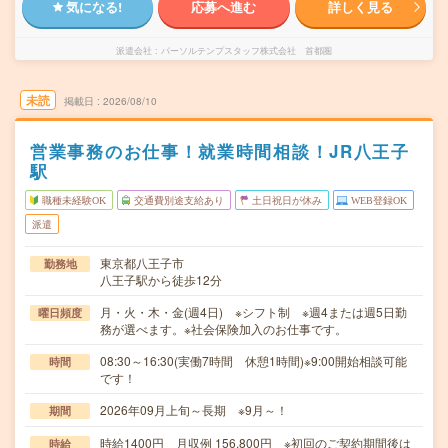
気になる!
応募へ進む
詳しく見る
派遣会社
パーソルテンプスタッフ株式会社 首都圏
未読
掲載日
2026/08/10
営業事務のお仕事！就業時間相談！JR八王子
駅
職種未経験OK
交通費別途支給あり
土日祝日が休み
WEB登録OK
派遣
東京都八王子市
勤務地
八王子駅から徒歩12分
月・火・木・金(週4日) ※シフト制 ※週4または週5日勤
曜日頻度
務が選べます。※社会保険加入のお仕事です。
08:30～16:30(実働7時間 休憩1時間)※9:00開始相談可能
時間
です！
2026年09月上旬～長期 ※9月～！
期間
時給1400円 月収例 156,800円 ※初回のご契約期間後は
時給