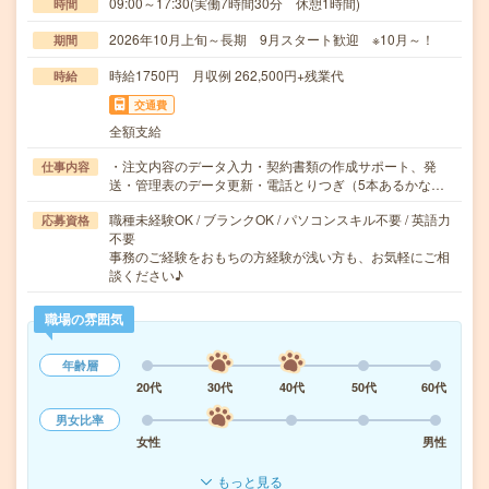
09:00～17:30(実働7時間30分 休憩1時間)
時間
2026年10月上旬～長期 9月スタート歓迎 ※10月～！
期間
時給1750円 月収例 262,500円+残業代
時給
交通費
全額支給
・注文内容のデータ入力・契約書類の作成サポート、発
仕事内容
送・管理表のデータ更新・電話とりつぎ（5本あるかな…
職種未経験OK / ブランクOK / パソコンスキル不要 / 英語力
応募資格
不要
事務のご経験をおもちの方経験が浅い方も、お気軽にご相
談ください♪
職場の雰囲気
年齢層
20代
30代
40代
50代
60代
男女比率
女性
男性
もっと見る