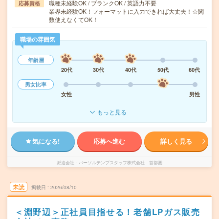
職種未経験OK / ブランクOK / 英語力不要
応募資格
業界未経験OK！フォーマットに入力できれば大丈夫！☆関
数使えなくてOK！
職場の雰囲気
年齢層
20代
30代
40代
50代
60代
男女比率
女性
男性
もっと見る
気になる!
応募へ進む
詳しく見る
派遣会社
パーソルテンプスタッフ株式会社 首都圏
未読
掲載日
2026/08/10
＜淵野辺＞正社員目指せる！老舗LPガス販売