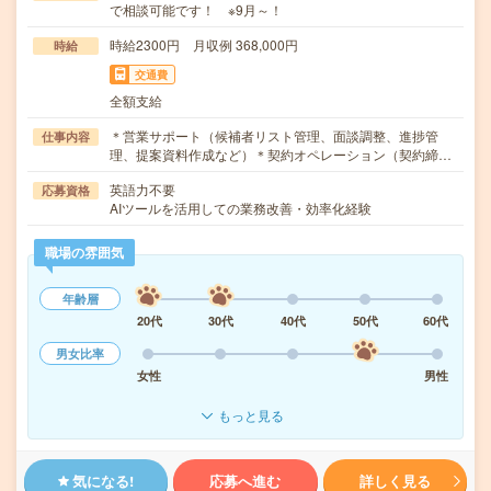
で相談可能です！ ※9月～！
時給2300円 月収例 368,000円
時給
交通費
全額支給
＊営業サポート（候補者リスト管理、面談調整、進捗管
仕事内容
理、提案資料作成など）＊契約オペレーション（契約締…
英語力不要
応募資格
AIツールを活用しての業務改善・効率化経験
職場の雰囲気
年齢層
20代
30代
40代
50代
60代
男女比率
女性
男性
もっと見る
気になる!
応募へ進む
詳しく見る