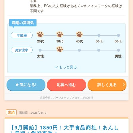
不要
業務上、PCの入力経験がある方※オフィスワークの経験は
不問です
職場の雰囲気
年齢層
20代
30代
40代
50代
60代
男女比率
女性
男性
もっと見る
気になる!
応募へ進む
詳しく見る
派遣会社
パーソルテンプスタッフ株式会社
未読
掲載日
2026/08/10
【9月開始】1850円！大手食品商社！あんし