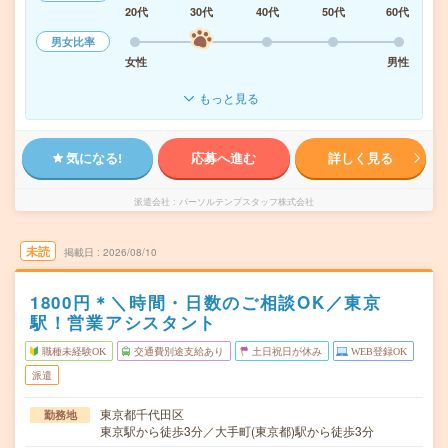
20代
30代
40代
50代
60代
男女比率
女性
男性
もっと見る
気になる!
応募へ進む
詳しく見る
派遣会社
パーソルテンプスタッフ株式会社
未読
掲載日
2026/08/10
1800円＊＼時間・日数のご相談OK／東京
駅！営業アシスタント
職種未経験OK
交通費別途支給あり
土日祝日が休み
WEB登録OK
派遣
東京都千代田区
勤務地
東京駅から徒歩3分／大手町(東京都)駅から徒歩3分