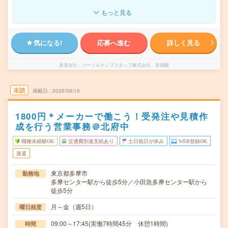
もっと見る
気になる!
応募へ進む
詳しく見る
派遣会社
パーソルテンプスタッフ株式会社 首都圏
未読
掲載日
2026/08/10
1800円＊メーカーで働こう！受発注や見積作
成を行う営業事務＠北府中
職種未経験OK
交通費別途支給あり
土日祝日が休み
WEB登録OK
派遣
東京都多摩市
勤務地
多摩センター駅から徒歩5分／小田急多摩センター駅から
徒歩5分
月～金（週5日）
曜日頻度
09:00～17:45(実働7時間45分 休憩1時間)
時間