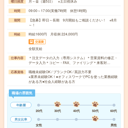
月～金（週5日） ※土日祝休み
曜日頻度
09:00～17:00(実働7時間 休憩1時間)
時間
【急募】即日～長期 9月開始もご相談ください！ ※8月
期間
～！
時給1600円 月収例 224,000円
時給
交通費
全額支給
＊注文データの入力（専用システム）＊営業資料の修正・
仕事内容
データ入力＊コピー・FAX、ファイリング＊来客対…
職種未経験OK / ブランクOK / 英語力不要
応募資格
※業界未経験OK！●オフィスワークでPCを使った業務経験
がある方●社会人経験がある方
職場の雰囲気
年齢層
20代
30代
40代
50代
60代
男女比率
女性
男性