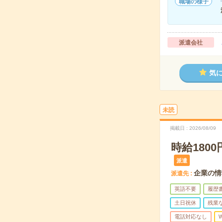
職場の様子
派遣会社
気
未読
掲載日
2026/08/09
時給18
派遣
企業の情
派遣先
英語不要
履歴
土日祝休
残業
電話対応なし
W