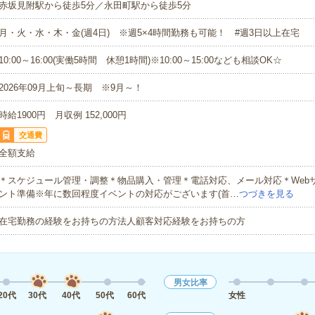
赤坂見附駅から徒歩5分／永田町駅から徒歩5分
月・火・水・木・金(週4日) ※週5×4時間勤務も可能！ #週3日以上在宅
10:00～16:00(実働5時間 休憩1時間)※10:00～15:00なども相談OK☆
2026年09月上旬～長期 ※9月～！
時給1900円 月収例 152,000円
交通費
全額支給
＊スケジュール管理・調整＊物品購入・管理＊電話対応、メール対応＊Web
ント準備※年に数回程度イベントの対応がございます(首…
つづきを見る
在宅勤務の経験をお持ちの方法人顧客対応経験をお持ちの方
男女比率
20代
30代
40代
50代
60代
女性