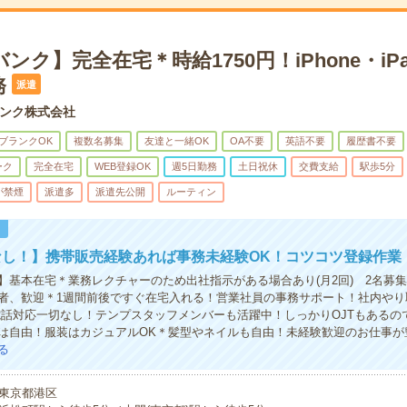
ンク】完全在宅＊時給1750円！iPhone・iP
務
派遣
ンク株式会社
ブランクOK
複数名募集
友達と一緒OK
OA不要
英語不要
履歴書不要
ーク
完全在宅
WEB登録OK
週5日勤務
土日祝休
交費支給
駅歩5分
が禁煙
派遣多
派遣先公開
ルーティン
！
なし！】携帯販売経験あれば事務未経験OK！コツコツ登録作業
】基本在宅＊業務レクチャーのため出社指示がある場合あり(月2回) 2名募
者、歓迎＊1週間前後ですぐ在宅入れる！営業社員の事務サポート！社内やり
電話対応一切なし！テンプスタッフメンバーも活躍中！しっかりOJTもあるの
は自由！服装はカジュアルOK＊髪型やネイルも自由！未経験歓迎のお仕事が
る
東京都港区