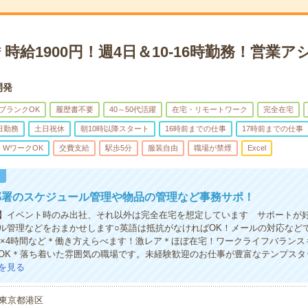
時給1900円！週4日＆10-16時勤務！営業
開発
ブランクOK
履歴書不要
40～50代活躍
在宅・リモートワーク
完全在宅
日勤務
土日祝休
朝10時以降スタート
16時前までの仕事
17時前までの仕事
・WワークOK
交費支給
駅歩5分
服装自由
職場が禁煙
Excel
！
部署のスケジュール管理や物品の管理など事務サポ！
】イベント時のみ出社、それ以外は完全在宅を想定しています サポートが
ル管理などをおまかせします○英語は抵抗がなければOK！メールの対応など
週5×4時間など＊働き方えらべます！激レア＊ほぼ在宅！ワークライフバラン
OK＊落ち着いた雰囲気の職場です。未経験歓迎のお仕事が豊富なテンプスタ
を見る
東京都港区