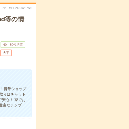
No.TMPE26-0628759
ad等の情
40～50代活躍
大手
集！携帯ショップ
取りはチャット
で安心！ 家でお
豊富なテンプ