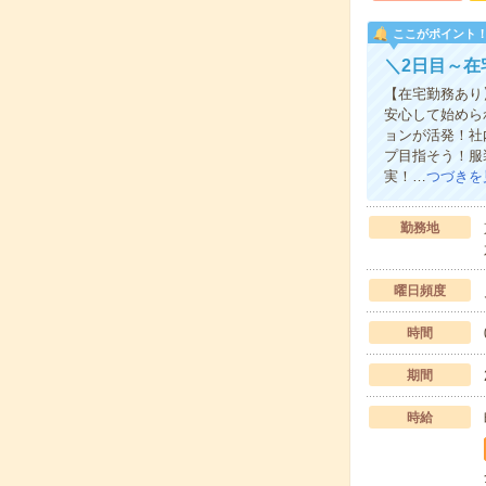
ここがポイント
＼2日目～在
【在宅勤務あり
安心して始めら
ョンが活発！社
プ目指そう！服
実！…
つづきを
勤務地
曜日頻度
時間
期間
時給