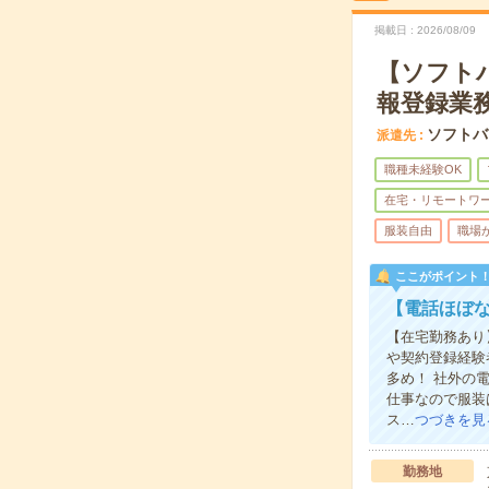
掲載日
2026/08/09
【ソフトバ
報登録業
ソフトバ
派遣先
職種未経験OK
在宅・リモートワ
服装自由
職場
ここがポイント
【電話ほぼ
【在宅勤務あり
や契約登録経験
多め！ 社外の
仕事なので服装
ス…
つづきを見
勤務地