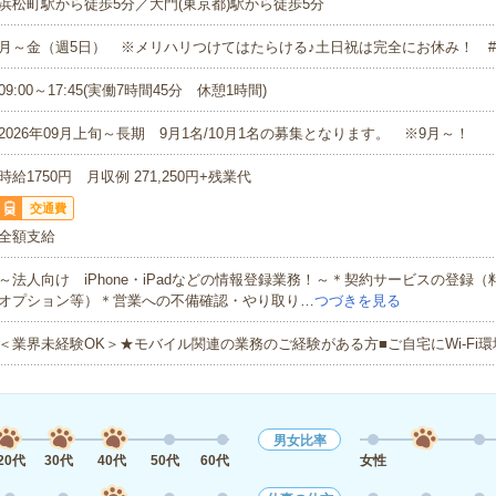
浜松町駅から徒歩5分／大門(東京都)駅から徒歩5分
月～金（週5日） ※メリハリつけてはたらける♪土日祝は完全にお休み！ #
09:00～17:45(実働7時間45分 休憩1時間)
2026年09月上旬～長期 9月1名/10月1名の募集となります。 ※9月～！
時給1750円 月収例 271,250円+残業代
交通費
全額支給
～法人向け iPhone・iPadなどの情報登録業務！～＊契約サービスの登録（
オプション等）＊営業への不備確認・やり取り…
つづきを見る
＜業界未経験OK＞★モバイル関連の業務のご経験がある方■ご自宅にWi-Fi
男女比率
20代
30代
40代
50代
60代
女性