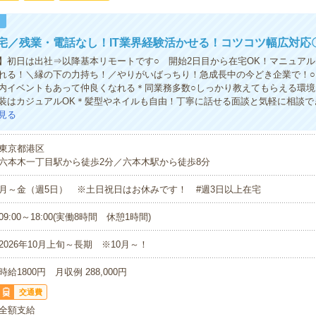
！
宅／残業・電話なし！IT業界経験活かせる！コツコツ幅広対応
】初日は出社⇒以降基本リモートです○ 開始2日目から在宅OK！マニュア
れる！＼縁の下の力持ち！／やりがいばっちり！急成長中の今どき企業で！○
内イベントもあって仲良くなれる＊同業務多数○しっかり教えてもらえる環境
装はカジュアルOK＊髪型やネイルも自由！丁寧に話せる面談と気軽に相談で
見る
東京都港区
六本木一丁目駅から徒歩2分／六本木駅から徒歩8分
月～金（週5日） ※土日祝日はお休みです！ #週3日以上在宅
09:00～18:00(実働8時間 休憩1時間)
2026年10月上旬～長期 ※10月～！
時給1800円 月収例 288,000円
交通費
全額支給