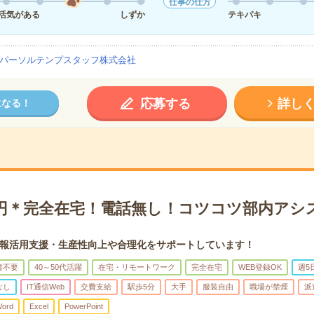
仕事の仕方
活気がある
しずか
テキパキ
パーソルテンプスタッフ株式会社
応募する
詳し
になる！
00円＊完全在宅！電話無し！コツコツ部内アシ
報活用支援・生産性向上や合理化をサポートしています！
書不要
40～50代活躍
在宅・リモートワーク
完全在宅
WEB登録OK
週5
なし
IT通信Web
交費支給
駅歩5分
大手
服装自由
職場が禁煙
派
ord
Excel
PowerPoint