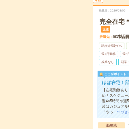
未読
掲載日
2026/08/09
完全在宅＊
派遣
5G製品
派遣先
職種未経験OK
週4日勤務
週5
残業なし
副業
ここがポイント
ほぼ在宅！
【在宅勤務あり
め＊スケジュー
週4×5時間や
装はカジュアル
「やっ…
つづき
勤務地