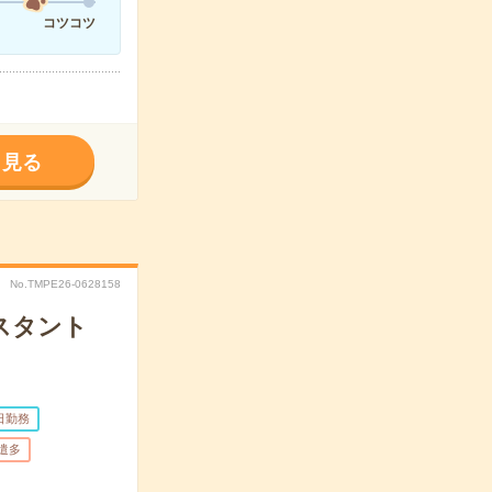
コツコツ
く見る
No.TMPE26-0628158
スタント
日勤務
遣多