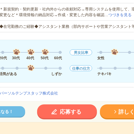
＊新規契約・契約更新・社内外からの依頼対応→専用システムを使用して、
変更など＊環境情報の納品対応→作成・変更した内容を確認…
つづきを見る
◆在宅勤務のご経験◆アシスタント業務（部内サポートや営業アシスタント
男女比率
20代
30代
40代
50代
60代
女性
仕事の仕方
活気がある
しずか
テキパキ
パーソルテンプスタッフ株式会社
応募する
詳し
になる！