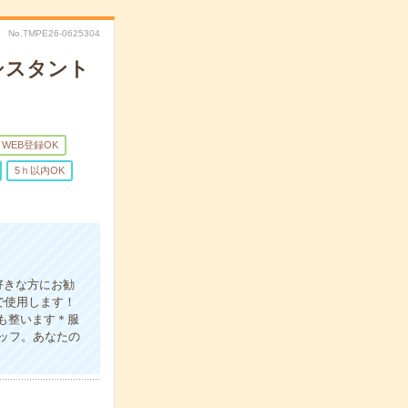
No.TMPE26-0625304
アシスタント
WEB登録OK
5ｈ以内OK
好きな方にお勧
で使用します！
スも整います＊服
ッフ。あなたの