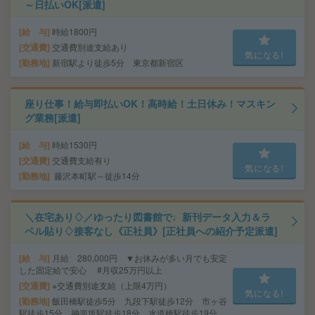
～日払いOK[派遣]
給 与
時給1800円
交通費
交通費別途支給あり
気になる!
勤務地
新宿駅より徒歩5分 東京都新宿区
座り仕事！給与即払いOK！高時給！土日休み！マスキン
グ業務[派遣]
給 与
時給1530円
交通費
交通費支給有り
気になる!
勤務地
藤沢本町駅～徒歩14分
＼在宅あり♢／ゆったり図書館で♩新刊データ入力＆ラ
ベル貼り♢接客なし《正社員》[正社員への紹介予定派遣]
給 与
月給 280,000円 ▼お休みが多い月でも安定
した固定給で安心 #月収25万円以上
交通費
※交通費別途支給（上限4万円）
気になる!
勤務地
飯田橋駅徒歩5分 九段下駅徒歩12分 市ヶ谷
駅徒歩15分 神楽坂駅徒歩18分 水道橋駅徒歩19分