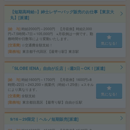
【短期高時給○】紳士レザーバッグ販売のお仕事【東京大
丸】[派遣]
給 与
時給2000円～2000円 【月収例】時給2,000
円×7.5時間×7日＝105,000円 ※月収例は一例です。勤
務時間や日数等により変動いたします。
気になる!
交通費
☆交通費全額支給！
勤務地
東京都千代田区 【最寄り駅】東京駅
「SLOBE IENA」自由が丘店｜○週3日～OK！[派遣]
給 与
時給1600円～1700円 【月収例】1600円×8
時間×22日＝243,200＋残業代（時給×1.25倍）※スキル
により異なります。
気になる!
交通費
全額支給
勤務地
東京都目黒区 【最寄り駅】自由が丘駅
9/16～29限定｜ヘルノ短期販売[派遣]