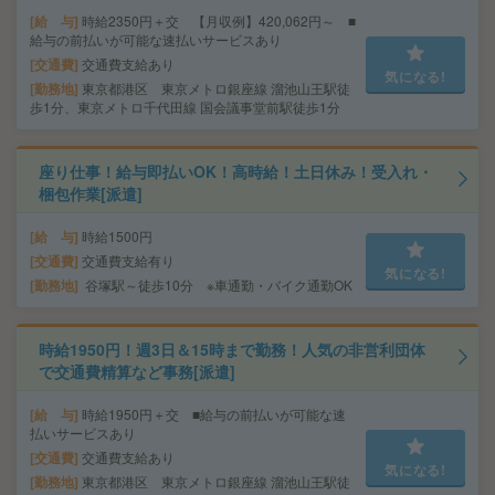
給 与
時給2350円＋交 【月収例】420,062円～ ■
給与の前払いが可能な速払いサービスあり
交通費
交通費支給あり
気になる!
勤務地
東京都港区 東京メトロ銀座線 溜池山王駅徒
歩1分、東京メトロ千代田線 国会議事堂前駅徒歩1分
座り仕事！給与即払いOK！高時給！土日休み！受入れ・
梱包作業[派遣]
給 与
時給1500円
交通費
交通費支給有り
気になる!
勤務地
谷塚駅～徒歩10分 ※車通勤・バイク通勤OK
時給1950円！週3日＆15時まで勤務！人気の非営利団体
で交通費精算など事務[派遣]
給 与
時給1950円＋交 ■給与の前払いが可能な速
払いサービスあり
交通費
交通費支給あり
気になる!
勤務地
東京都港区 東京メトロ銀座線 溜池山王駅徒