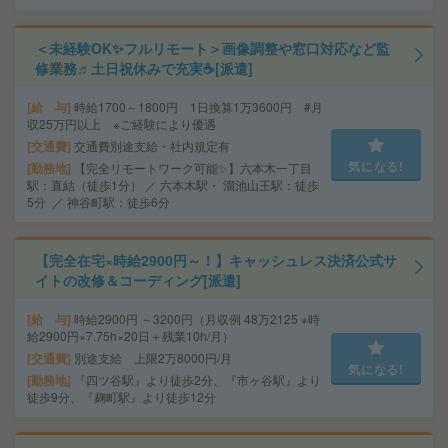
＜未経験OK✨フルリモート＞画像調整や窓口対応など監
修業務♬土日祝休みで充実☕[派遣]
給 与
時給1700～1800円 1日換算1万3600円 #月
収25万円以上 ※ご経験により優遇
交通費
交通費別途支給・社内規定有
気になる!
勤務地
【完全リモートワーク可能✨】六本木一丁目
駅：直結（徒歩1分） ／ 六本木駅・ 溜池山王駅：徒歩
5分 ／ 神谷町駅：徒歩6分
【完全在宅×時給2900円～！】キャッシュレス決済公式サ
イトの改修＆コーディング[派遣]
給 与
時給2900円 ～3200円（月収例 48万2125 ※時
給2900円×7.75h×20日＋残業10h/月）
交通費
別途支給 上限2万8000円/月
気になる!
勤務地
『四ツ谷駅』より徒歩2分、『市ヶ谷駅』より
徒歩9分、『麹町駅』より徒歩12分