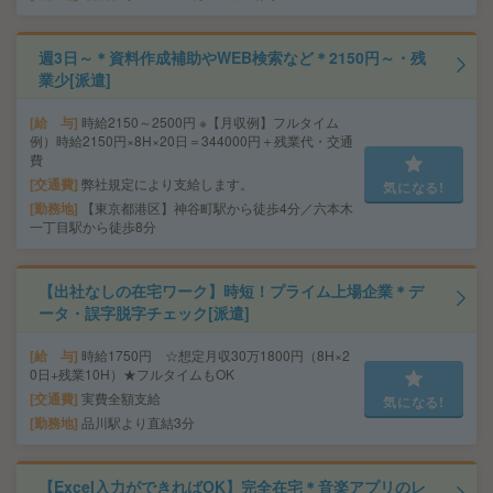
週3日～＊資料作成補助やWEB検索など＊2150円～・残
業少[派遣]
給 与
時給2150～2500円 ※【月収例】フルタイム
例）時給2150円×8H×20日＝344000円＋残業代・交通
費
交通費
弊社規定により支給します。
気になる!
勤務地
【東京都港区】神谷町駅から徒歩4分／六本木
一丁目駅から徒歩8分
【出社なしの在宅ワーク】時短！プライム上場企業＊デ
ータ・誤字脱字チェック[派遣]
給 与
時給1750円 ☆想定月収30万1800円（8H×2
0日+残業10H）★フルタイムもOK
交通費
実費全額支給
気になる!
勤務地
品川駅より直結3分
【Excel入力ができればOK】完全在宅＊音楽アプリのレ