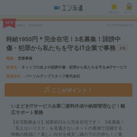
気になる!
ログイン
NEW
掲載日
2026/08/09
No.TMPE26-0469741
時給1950円＊完全在宅！3名募集！誹謗中
傷・犯罪から私たちを守るIT企業で事務
派遣
職種
営業事務
派遣先
ネットでの炎上や誹謗中傷・犯罪から私たちを守る★ITサービス
派遣会社
パーソルテンプスタッフ株式会社
ここがポイント！
いまどきITサービス企業〇資料作成や納期管理など！幅
広サポート業務
【在宅勤務あり】就業初日から完全在宅です！ 3名募集！
「見えないリスク」を見逃さないネットの裏側で活躍する
情報の探偵に＊新しい自分を発見＼縁の下の力持ち！／進