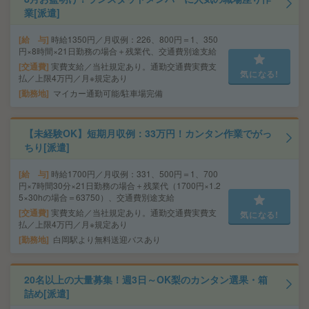
業[派遣]
給 与
時給1350円／月収例：226、800円＝1、350
円×8時間×21日勤務の場合＋残業代、交通費別途支給
交通費
実費支給／当社規定あり。通勤交通費実費支
気になる!
払／上限4万円／月※規定あり
勤務地
マイカー通勤可能/駐車場完備
【未経験OK】短期月収例：33万円！カンタン作業でがっ
ちり[派遣]
給 与
時給1700円／月収例：331、500円＝1、700
円×7時間30分×21日勤務の場合＋残業代（1700円×1.2
5×30hの場合＝63750）、交通費別途支給
交通費
実費支給／当社規定あり。通勤交通費実費支
気になる!
払／上限4万円／月※規定あり
勤務地
白岡駅より無料送迎バスあり
20名以上の大量募集！週3日～OK梨のカンタン選果・箱
詰め[派遣]