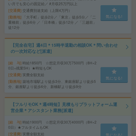
い月でも安心の固定給／ #月収25万円以上
交通費
交通費別途支給（上限4万円）
気になる!
勤務地
「大手町」徒歩2分／「東京」徒歩5分／「二
重橋前」徒歩6分 ／「日本橋」徒歩12分 ／「三越前」
徒12分
【完全在宅】週4日＊15時半退勤の相談OK＊問い合わせ
の一次対応など[派遣]
給 与
時給1850円 ☆想定月収30万7500円（8H×2
0日+残業5H）★時短もOK
交通費
実費全額支給
気になる!
勤務地
築地市場駅より徒歩3分、東銀座駅より徒歩5
分、銀座駅より徒歩6分、新橋駅より徒歩9分
【フルリモOK＊週4時短】見積もりプラットフォーム運
営企業＊アシスタント業務[派遣]
給 与
時給1900円 ☆想定月収30万4000円（8H×2
0日）★フルタイムもOK
交通費
実費全額支給
気になる!