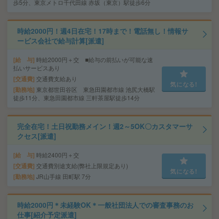
歩5分、東京メトロ千代田線 赤坂（東京）駅徒歩6分
時給2000円！週4日在宅！17時まで！電話無し！情報サ
ービス会社で給与計算[派遣]
給 与
時給2000円＋交 ■給与の前払いが可能な速
払いサービスあり
交通費
交通費支給あり
気になる!
勤務地
東京都世田谷区 東急田園都市線 池尻大橋駅
徒歩11分、東急田園都市線 三軒茶屋駅徒歩14分
完全在宅！土日祝勤務メイン！週2～5OK〇カスタマーサ
クセス[派遣]
給 与
時給2400円＋交
交通費
交通費別途支給(弊社上限規定あり)
気になる!
勤務地
JR山手線 田町駅 7分
時給2000円＊未経験OK＊一般社団法人での審査事務のお
仕事[紹介予定派遣]