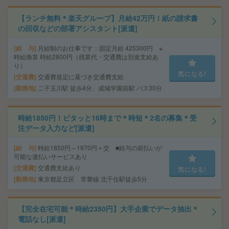
【ランチ無料＊楽天グループ】月給42万円！紙の請求書
の回収などの部署アシスタント[派遣]
給 与
月給制のお仕事です：固定月給 425300円 ※
時給換算 時給2800円（残業代・交通費は別途支給あ
り）
気になる!
交通費
交通費規定に基づき交通費支給
勤務地
二子玉川駅 徒歩4分、成城学園前駅 バス30分
時給1850円！ピタッと16時まで＊時短＊2名の募集＊受
注データ入力など[派遣]
給 与
時給1850円～1970円＋交 ■給与の前払いが
可能な速払いサービスあり
交通費
交通費支給あり
気になる!
勤務地
東京都足立区 常磐線 北千住駅徒歩5分
【完全在宅可能＊時給2350円】大手企業でデータ抽出＊
電話なし[派遣]