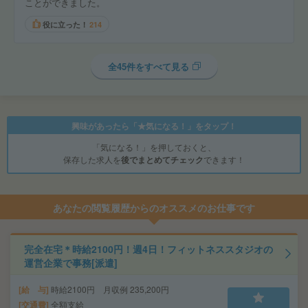
ことができました。
役に立った！
214
全45件をすべて見る
興味があったら「★気になる！」をタップ！
「気になる！」を押しておくと、
保存した求人を
後でまとめてチェック
できます！
あなたの閲覧履歴からのオススメのお仕事です
完全在宅＊時給2100円！週4日！フィットネススタジオの
運営企業で事務[派遣]
給 与
時給2100円 月収例 235,200円
交通費
全額支給