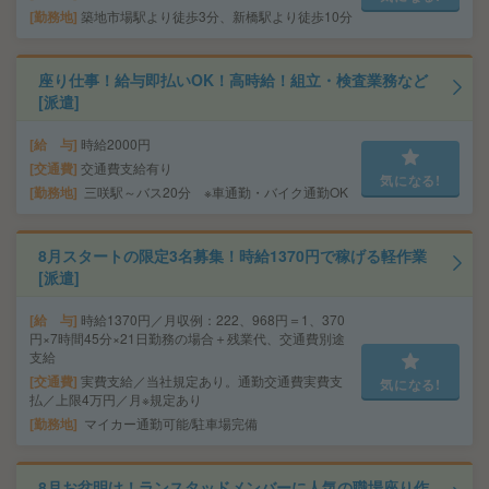
勤務地
築地市場駅より徒歩3分、新橋駅より徒歩10分
座り仕事！給与即払いOK！高時給！組立・検査業務など
[派遣]
給 与
時給2000円
交通費
交通費支給有り
気になる!
勤務地
三咲駅～バス20分 ※車通勤・バイク通勤OK
8月スタートの限定3名募集！時給1370円で稼げる軽作業
[派遣]
給 与
時給1370円／月収例：222、968円＝1、370
円×7時間45分×21日勤務の場合＋残業代、交通費別途
支給
交通費
実費支給／当社規定あり。通勤交通費実費支
気になる!
払／上限4万円／月※規定あり
勤務地
マイカー通勤可能/駐車場完備
8月お盆明け！ランスタッドメンバーに人気の職場座り作