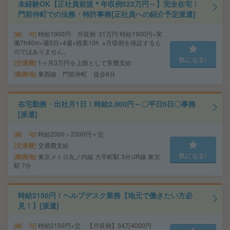
未経験OK【正社員前提＊年収例522万円～】完全在宅！
門前仲町での法務・特許事務[正社員への紹介予定派遣]
給 与
時給1900円 月収例 31万円 時給1900円×実
働7h40m×週5日×4週+残業10h ※月収例を保証するも
のではありません。
気になる!
交通費
1ヶ月3万円を上限として実費支給
勤務地
東西線 門前仲町 徒歩6分
在宅勤務・出社月1日！時給2,000円～〇平日5日〇事務
[派遣]
給 与
時給2000～2300円＋交
交通費
交通費支給
気になる!
勤務地
東京メトロ丸ノ内線 大手町駅 3分/JR線 東京
駅 7分
時給2150円！ヘルプデスク業務【地元で働きたい方必
見！】[派遣]
給 与
時給2150円+交 【月収例】34万4000円