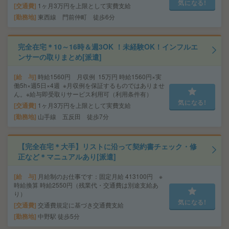
気になる!
交通費
1ヶ月3万円を上限として実費支給
勤務地
東西線 門前仲町 徒歩6分
完全在宅＊10～16時＆週3OK ！未経験OK！インフルエ
ンサーの取りまとめ[派遣]
給 与
時給1560円 月収例 15万円 時給1560円×実
働5h×週5日×4週 ※月収例を保証するものではありませ
ん。※給与即受取りサービス利用可（利用条件有）
気になる!
交通費
1ヶ月3万円を上限として実費支給
勤務地
山手線 五反田 徒歩7分
【完全在宅＊大手】リストに沿って契約書チェック・修
正など＊マニュアルあり[派遣]
給 与
月給制のお仕事です：固定月給 413100円 ※
時給換算 時給2550円（残業代・交通費は別途支給あ
り）
気になる!
交通費
交通費規定に基づき交通費支給
勤務地
中野駅 徒歩5分