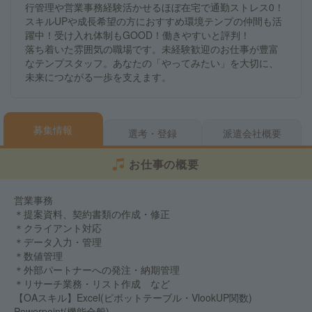
行管理や営業事務経験活かせるほぼ在宅で通勤ストレス0！
スキルUPや成長希望の方におすすめ環境テンプの仲間も活
躍中！受け入れ体制もGOOD！働きやすいと評判！
落ち着いた雰囲気の職場です。未経験歓迎のお仕事が豊富
なテンプスタッフ。あなたの「やってみたい」を大切に、
未来につながる一歩を支えます。
募集情報
選考・登録
派遣会社概要
お仕事の概要
営業事務
＊提案資料、契約書類の作成・修正
＊クライアント対応
＊データ入力・管理
＊数値管理
＊外部パートナーへの発注・納期管理
＊リサーチ業務・リスト作成 など
【OAスキル】Excel(ピボットテーブル・VlookUP関数)
Powerpoint(機能全般)