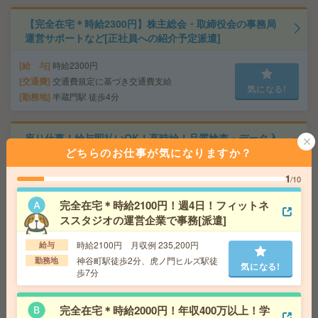
【完全在宅＊時給2300円】株主総会・取締役会の事務局
運営サポートなど[正社員への紹介予定派遣]
給 与
時給2300円
交通費
交通費規定に基づき交通費支給
気になる!
勤務地
半蔵門駅 徒歩4分
座り仕事！給与即払いOK！高時給！品質検査・データ入
どちらのお仕事が気になりますか？
力[派遣]
1
/10
給 与
時給1800円
交通費
交通費支給有り
完全在宅＊時給2100円！週4日！フィットネ
気になる!
勤務地
みどりの駅～徒歩20分 ※車通勤・バイク通
ススタジオの運営企業で事務[派遣]
勤OK
時給2100円 月収例 235,200円
給与
神谷町駅徒歩2分、虎ノ門ヒルズ駅徒
勤務地
【正社員前提】年収例613万円！完全在宅！時給2200
気になる!
歩7分
円！門前仲町で一般事務[正社員への紹介予定派遣]
給 与
時給2200円 月収例 36万円 時給2200円×実
完全在宅＊時給2000円！年収400万以上！学
働7h40m×週5日×4週+残業10h ※月収例を保証するも