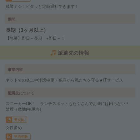
残業ナシ！ピタッと定時退社できます！
期間
長期（3ヶ月以上）
【急募】即日～長期 ※即日～！
派遣先の情報
事業内容
ネットでの炎上や誹謗中傷・犯罪から私たちを守る★ITサービス
配属先について
スニーカーOK！ ランチスポットもたくさんでお昼には困らない＊
禁煙（敷地内/屋内）
男女比
女性多め
平均年齢