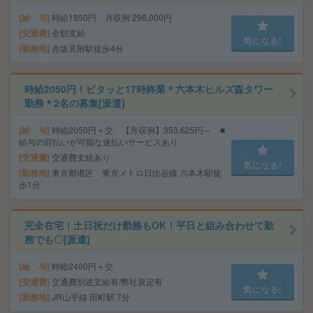
給 与
時給1850円 月収例 296,000円
交通費
全額支給
気になる!
勤務地
赤坂見附駅徒歩4分
時給2050円！ピタッと17時終業＊六本木ヒルズ森タワー
勤務＊2名の募集[派遣]
給 与
時給2050円＋交 【月収例】353,625円～ ■
給与の前払いが可能な速払いサービスあり
交通費
交通費支給あり
気になる!
勤務地
東京都港区 東京メトロ日比谷線 六本木駅徒
歩1分
完全在宅！土日祝だけ勤務もOK！平日と組み合わせて勤
務でも〇[派遣]
給 与
時給2400円＋交
交通費
交通費別途支給有/弊社規定有
気になる!
勤務地
JR山手線 田町駅 7分