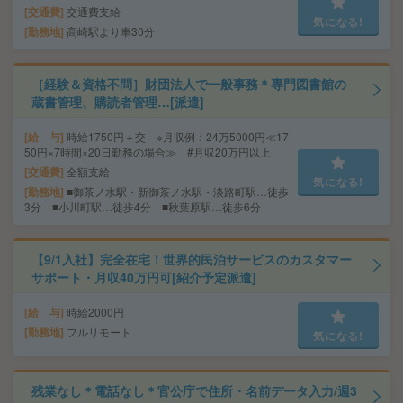
交通費
交通費支給
気になる!
勤務地
高崎駅より車30分
［経験＆資格不問］財団法人で一般事務＊専門図書館の
蔵書管理、購読者管理…[派遣]
給 与
時給1750円＋交 ※月収例：24万5000円≪17
50円×7時間×20日勤務の場合≫ #月収20万円以上
交通費
全額支給
気になる!
勤務地
■御茶ノ水駅・新御茶ノ水駅・淡路町駅…徒歩
3分 ■小川町駅…徒歩4分 ■秋葉原駅…徒歩6分
【9/1入社】完全在宅！世界的民泊サービスのカスタマー
サポート・月収40万円可[紹介予定派遣]
給 与
時給2000円
勤務地
フルリモート
気になる!
残業なし＊電話なし＊官公庁で住所・名前データ入力/週3