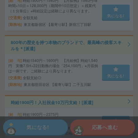
給 与
時給1500円～1540円 【月収例】1540円×8
時間×10日＝128,000円（期間中10日想定）＋残業代
（１分単位）※時給設定は経験により異なります。
気になる!
交通費
全額支給
勤務地
東京都新宿区 【最寄り駅】新宿三丁目駅
800年の歴史を持つ本物のブランドで、最高峰の接客スキ
ルを＊[派遣]
給 与
時給1540円～1600円 【月給例】時給1,540
円 実働7.5H×22日勤務の場合「254,100円」※月収例
は一例です。ご経験により異なります。
気になる!
交通費
全額支給◎
勤務地
東京都世田谷区 【最寄り駅】二子玉川駅
時給1900円！入社祝金10万円支給！[派遣]
給 与
時給1900円～2375円
交通費
交通費支給（規定あり）
気になる!
応募へ進む
気になる!
勤務地
神奈川県川崎市中原区大倉町/JR南武線「平間
駅」徒歩15分 ※自転車通勤OK ★自転車通勤ＯＫ