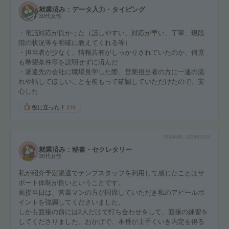
就業済み：データ入力・タイピング
30代女性
・電話対応が良かった（話しやすい、対応が早い、丁寧、現段
階の状況等を明確に教えてくれる等）
・担当者が少なく、情報共有がしっかりされていたのか、何度
も希望条件等を説明せずに済んだ
・派遣先の会社に職場見学した際、営業担当者の方に一連の流
れや話してほしいことを前もって確認していただけたので、安
心した
役に立った！
219
投稿時期
2024年03月
就業済み：秘書・セクレタリー
30代女性
私が紹介予定派遣でテンプスタッフを利用して感じたことはサ
ポート体制が良いということです。
面接当日は、営業マンの方が同席していただき私のアピールポ
イントを強調してくださいました。
しかも面接の前には2人だけで打ち合わせをして、面接の練習を
してくださりました。おかげで、本番が上手くいき内定を得る