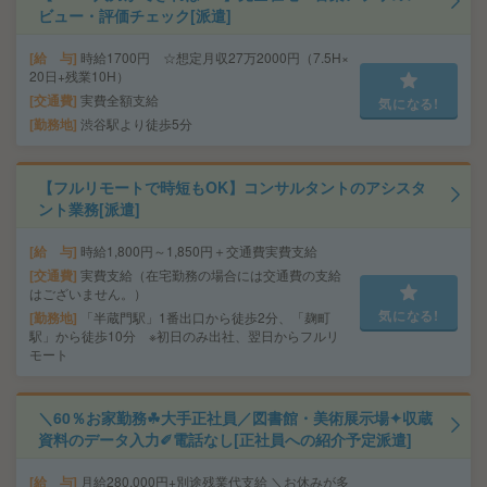
ビュー・評価チェック[派遣]
給 与
時給1700円 ☆想定月収27万2000円（7.5H×
20日+残業10H）
交通費
実費全額支給
気になる!
勤務地
渋谷駅より徒歩5分
【フルリモートで時短もOK】コンサルタントのアシスタ
ント業務[派遣]
給 与
時給1,800円～1,850円＋交通費実費支給
交通費
実費支給（在宅勤務の場合には交通費の支給
はございません。）
気になる!
勤務地
「半蔵門駅」1番出口から徒歩2分、「麹町
駅」から徒歩10分 ※初日のみ出社、翌日からフルリ
モート
＼60％お家勤務☘大手正社員／図書館・美術展示場✦収蔵
資料のデータ入力✐電話なし[正社員への紹介予定派遣]
給 与
月給280,000円+別途残業代支給 ＼お休みが多