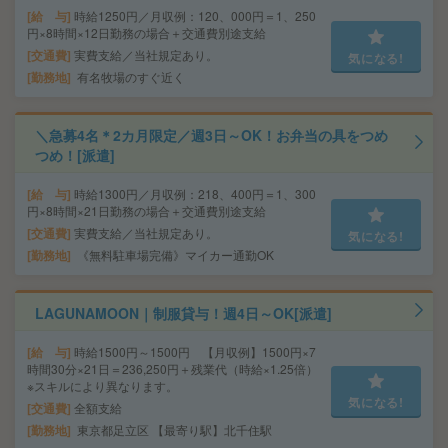
給 与
時給1250円／月収例：120、000円＝1、250
円×8時間×12日勤務の場合＋交通費別途支給
交通費
実費支給／当社規定あり。
気になる!
勤務地
有名牧場のすぐ近く
＼急募4名＊2カ月限定／週3日～OK！お弁当の具をつめ
つめ！[派遣]
給 与
時給1300円／月収例：218、400円＝1、300
円×8時間×21日勤務の場合＋交通費別途支給
交通費
実費支給／当社規定あり。
気になる!
勤務地
《無料駐車場完備》マイカー通勤OK
LAGUNAMOON｜制服貸与！週4日～OK[派遣]
給 与
時給1500円～1500円 【月収例】1500円×7
時間30分×21日＝236,250円＋残業代（時給×1.25倍）
※スキルにより異なります。
気になる!
交通費
全額支給
勤務地
東京都足立区 【最寄り駅】北千住駅