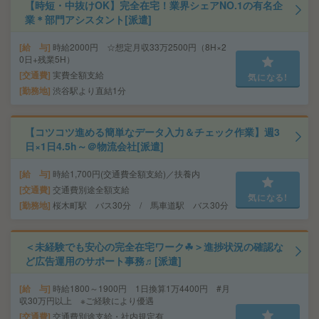
【時短・中抜けOK】完全在宅！業界シェアNO.1の有名企
業＊部門アシスタント[派遣]
給 与
時給2000円 ☆想定月収33万2500円（8H×2
0日+残業5H）
交通費
実費全額支給
気になる!
勤務地
渋谷駅より直結1分
【コツコツ進める簡単なデータ入力＆チェック作業】週3
日×1日4.5h～＠物流会社[派遣]
給 与
時給1,700円(交通費全額支給)／扶養内
交通費
交通費別途全額支給
気になる!
勤務地
桜木町駅 バス30分 / 馬車道駅 バス30分
＜未経験でも安心の完全在宅ワーク☘︎＞進捗状況の確認な
ど広告運用のサポート事務♬[派遣]
給 与
時給1800～1900円 1日換算1万4400円 #月
収30万円以上 ※ご経験により優遇
交通費
交通費別途支給・社内規定有