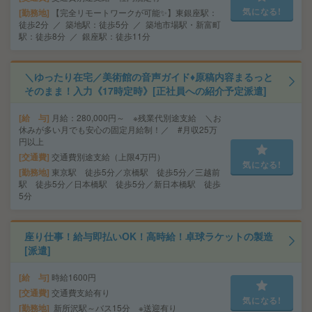
気になる!
勤務地
【完全リモートワークが可能✨】東銀座駅：
徒歩2分 ／ 築地駅：徒歩5分 ／ 築地市場駅・新富町
駅：徒歩8分 ／ 銀座駅：徒歩11分
＼ゆったり在宅／美術館の音声ガイド♦原稿内容まるっと
そのまま！入力《17時定時》[正社員への紹介予定派遣]
給 与
月給：280,000円～ ※残業代別途支給 ＼お
休みが多い月でも安心の固定月給制！／ #月収25万
円以上
交通費
交通費別途支給（上限4万円）
気になる!
勤務地
東京駅 徒歩5分／京橋駅 徒歩5分／三越前
駅 徒歩5分／日本橋駅 徒歩5分／新日本橋駅 徒歩
5分
座り仕事！給与即払いOK！高時給！卓球ラケットの製造
[派遣]
給 与
時給1600円
交通費
交通費支給有り
気になる!
勤務地
新所沢駅～バス15分 ※送迎有り