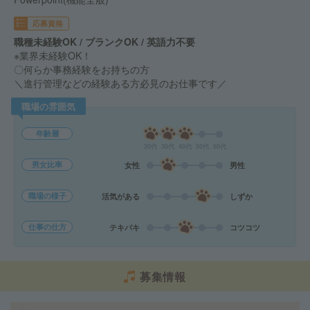
応募資格
職種未経験OK / ブランクOK / 英語力不要
※業界未経験OK！
〇何らか事務経験をお持ちの方
＼進行管理などの経験ある方必見のお仕事です／
職場の雰囲気
年齢層
20代
30代
40代
50代
60代
男女比率
女性
男性
職場の様子
活気がある
しずか
仕事の仕方
テキパキ
コツコツ
募集情報