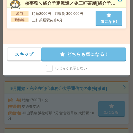
校事務＼紹介予定派遣／＠三軒茶屋[紹介予定
のではありません。
派遣]
気になる!
交通費
1ヶ月3万円を上限として実費支給
時給2000円 月収例 300,000円
給与
勤務地
東西線 門前仲町 徒歩6分
三軒茶屋駅徒歩6分
勤務地
気になる!
在宅週2～3日！直雇可能性有！プラネタリウム運営／企
画広報！[派遣]
給 与
時給1900円＋交
スキップ
どちらも気になる！
交通費
交通費別途支給
気になる!
勤務地
JR山手線 池袋駅 8分/東京メトロ有楽町線 東
しばらく表示しない
池袋駅 3分
9月開始・完全在宅〇事務〇大手通信での事務[派遣]
給 与
時給1700円＋交
交通費
交通費支給
気になる!
勤務地
JR山手線 浜松町駅 7分/都営浅草線 大門駅 10
分