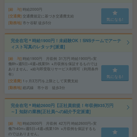
給 与
時給2000円
交通費
交通費規定に基づき交通費支給
気になる!
勤務地
市ケ谷駅 徒歩5分
完全在宅＊時給1900円！未経験OK！SNSチームでアーテ
ィスト写真のレタッチ[派遣]
給 与
時給1900円 月収例 31万円 時給1900円×実
働8h×週5日×4週+残業5h ※月収例を保証するものでは
ありません。※給与即受取りサービス利用可（利用条件
有）
気になる!
交通費
1ヶ月3万円を上限として実費支給
勤務地
総武線 市ケ谷 徒歩3分
完全在宅＊時給2600円【正社員前提！年収例935万円
～】知財の業務[正社員への紹介予定派遣]
給 与
時給2600円 月収例 42万円 時給2600円×実
働7h40m×週5日×4週+残業10h ※月収例を保証するも
のではありません。