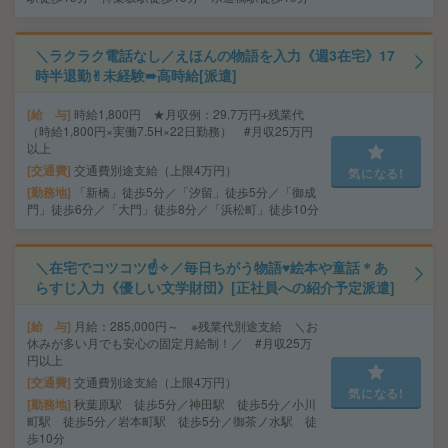
＼ラクラク電話なし／えほんの物語を入力《週3在宅》17
時半退勤✌︎未経験➠高時給[派遣]
給 与
時給1,800円 ★月収例：29.7万円+残業代
（時給1,800円×実働7.5H×22日勤務） #月収25万円
以上
交通費
交通費別途支給（上限4万円）
気になる!
勤務地
「新橋」徒歩5分／「汐留」徒歩5分／「御成
門」徒歩6分／「大門」徒歩8分／「浜松町」徒歩10分
＼在宅でコツコツ☝✧／毎日ちがう物語♥絵本や童話＊あ
らすじ入力《優しい文学財団》[正社員への紹介予定派遣]
給 与
月給：285,000円～ ※残業代別途支給 ＼お
休みが多い月でも安心の固定月給制！／ #月収25万
円以上
交通費
交通費別途支給（上限4万円）
気になる!
勤務地
秋葉原駅 徒歩5分／神田駅 徒歩5分／小川
町駅 徒歩5分／岩本町駅 徒歩5分／御茶ノ水駅 徒
歩10分