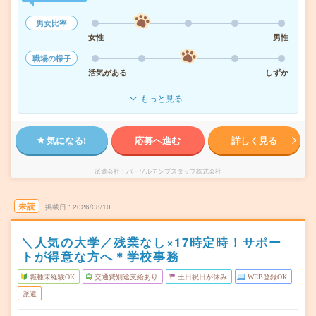
男女比率
女性
男性
職場の様子
活気がある
しずか
もっと見る
気になる!
応募へ進む
詳しく見る
派遣会社
パーソルテンプスタッフ株式会社
未読
掲載日
2026/08/10
＼人気の大学／残業なし×17時定時！サポー
トが得意な方へ＊学校事務
職種未経験OK
交通費別途支給あり
土日祝日が休み
WEB登録OK
派遣