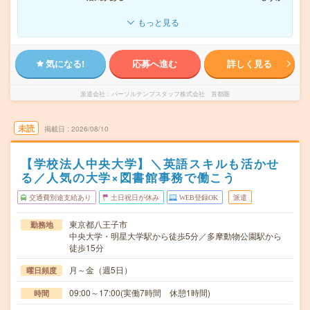
もっと見る
気になる!
応募へ進む
詳しく見る
派遣会社
パーソルテンプスタッフ株式会社 首都圏
未読
掲載日
2026/08/10
【学校法人中央大学】＼英語スキルも活かせ
る／人気の大学×図書館事務で働こう
交通費別途支給あり
土日祝日が休み
WEB登録OK
派遣
東京都八王子市
勤務地
中央大学・明星大学駅から徒歩5分／多摩動物公園駅から
徒歩15分
月～金（週5日）
曜日頻度
09:00～17:00(実働7時間 休憩1時間)
時間