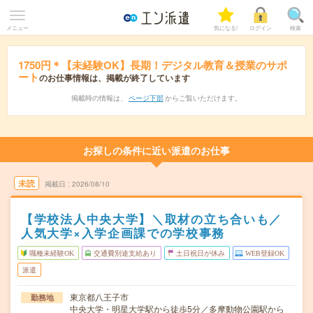
メニュー
気になる!
ログイン
検索
1750円＊【未経験OK】長期！デジタル教育＆授業のサポ
ート
のお仕事情報は、掲載が終了しています
掲載時の情報は、
ページ下部
からご覧いただけます。
お探しの条件に近い派遣のお仕事
未読
掲載日
2026/08/10
【学校法人中央大学】＼取材の立ち合いも／
人気大学×入学企画課での学校事務
職種未経験OK
交通費別途支給あり
土日祝日が休み
WEB登録OK
派遣
東京都八王子市
勤務地
中央大学・明星大学駅から徒歩5分／多摩動物公園駅から