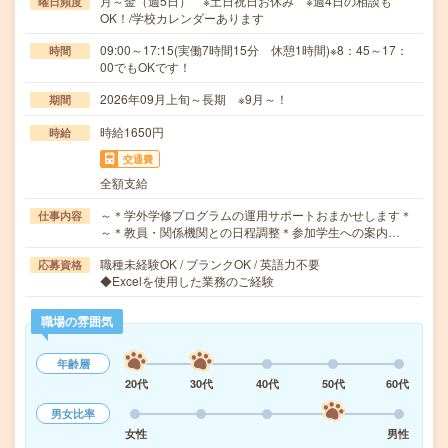
月～金（週5日） ※土日祝日お休み ※週4日の相談も
曜日頻度
OK！/学校カレンダーあります
09:00～17:15(実働7時間15分 休憩1時間)※8：45～17：
時間
00でもOKです！
2026年09月上旬～長期 ※9月～！
期間
時給1650円
時給
交通費
全額支給
～＊学外学修プログラムの運用サポートおまかせします＊
仕事内容
～＊教員・関係機関との日程調整＊参加学生への案内…
職種未経験OK / ブランクOK / 英語力不要
応募資格
◆Excelを使用した業務のご経験
職場の雰囲気
年齢層
20代
30代
40代
50代
60代
男女比率
女性
男性