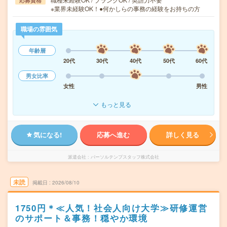
応募資格
※業界未経験OK！●何かしらの事務の経験をお持ちの方
職場の雰囲気
年齢層
20代
30代
40代
50代
60代
男女比率
女性
男性
もっと見る
気になる!
応募へ進む
詳しく見る
派遣会社
パーソルテンプスタッフ株式会社
未読
掲載日
2026/08/10
1750円＊≪人気！社会人向け大学≫研修運営
のサポート＆事務！穏やか環境