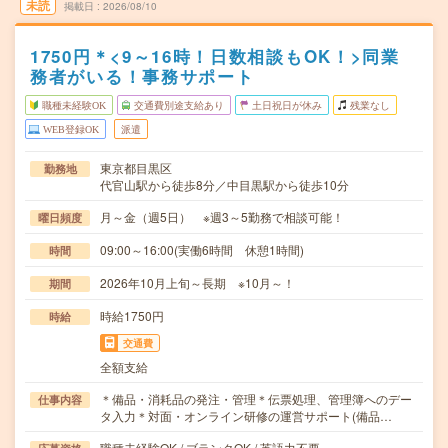
未読
掲載日
2026/08/10
1750円＊<9～16時！日数相談もOK！>同業
務者がいる！事務サポート
職種未経験OK
交通費別途支給あり
土日祝日が休み
残業なし
WEB登録OK
派遣
東京都目黒区
勤務地
代官山駅から徒歩8分／中目黒駅から徒歩10分
月～金（週5日） ※週3～5勤務で相談可能！
曜日頻度
09:00～16:00(実働6時間 休憩1時間)
時間
2026年10月上旬～長期 ※10月～！
期間
時給1750円
時給
交通費
全額支給
＊備品・消耗品の発注・管理＊伝票処理、管理簿へのデー
仕事内容
タ入力＊対面・オンライン研修の運営サポート(備品…
職種未経験OK / ブランクOK / 英語力不要