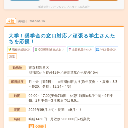
派遣会社
パーソルテンプスタッフ株式会社
未読
掲載日
2026/08/10
大学！奨学金の窓口対応／頑張る学生さんた
ちを応援！
職種未経験OK
交通費別途支給あり
土日祝日が休み
WEB登録OK
派遣
東京都渋谷区
勤務地
渋谷駅から徒歩12分／表参道駅から徒歩15分
月～金（週5日） ※長期休暇あり(昨年度例・・夏季：8/8
曜日頻度
～8/20、冬期：12/24～1/6）
09:00～17:00(実働7時間 休憩1時間)※8月中旬～9月中
時間
旬、2月中旬～3月末までは 9:0…
2026年09月上旬～長期 ※9月～！
期間
時給1450円 月収例 203,000円+残業代
時給
交通費