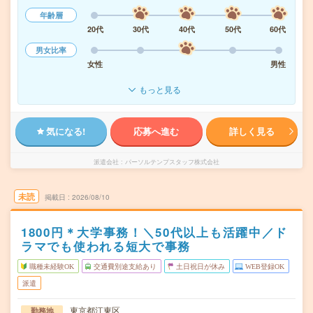
年齢層
20代
30代
40代
50代
60代
男女比率
女性
男性
もっと見る
気になる!
応募へ進む
詳しく見る
派遣会社
パーソルテンプスタッフ株式会社
未読
掲載日
2026/08/10
1800円＊大学事務！＼50代以上も活躍中／ド
ラマでも使われる短大で事務
職種未経験OK
交通費別途支給あり
土日祝日が休み
WEB登録OK
派遣
東京都江東区
勤務地