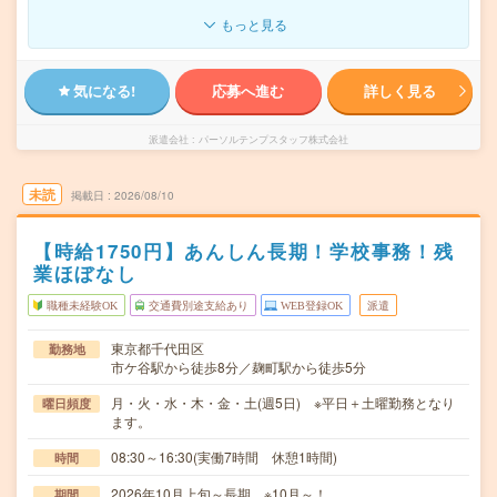
もっと見る
気になる!
応募へ進む
詳しく見る
派遣会社
パーソルテンプスタッフ株式会社
未読
掲載日
2026/08/10
【時給1750円】あんしん長期！学校事務！残
業ほぼなし
職種未経験OK
交通費別途支給あり
WEB登録OK
派遣
東京都千代田区
勤務地
市ケ谷駅から徒歩8分／麹町駅から徒歩5分
月・火・水・木・金・土(週5日) ※平日＋土曜勤務となり
曜日頻度
ます。
08:30～16:30(実働7時間 休憩1時間)
時間
2026年10月上旬～長期 ※10月～！
期間