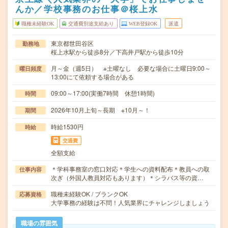
んか／学校事務のお仕事＠桜上水
職種未経験OK
交通費別途支給あり
WEB登録OK
派遣
東京都世田谷区
勤務地
桜上水駅から徒歩8分／下高井戸駅から徒歩10分
月～金（週5日） ※土曜なし 必要な場合に土曜日9:00～
曜日頻度
13:00にて依頼する場合がある
09:00～17:00(実働7時間 休憩1時間)
時間
2026年10月上旬～長期 ※10月～！
期間
時給1530円
時給
交通費
全額支給
＊学科事務室の窓口対応＊学生への資料配布＊教員への取
仕事内容
次ぎ（外国人教員対応もあります）＊シラバス等の資…
職種未経験OK / ブランクOK
応募資格
大学事務の経験は不問！人気業界にチャレンジしましょう
職場の雰囲気