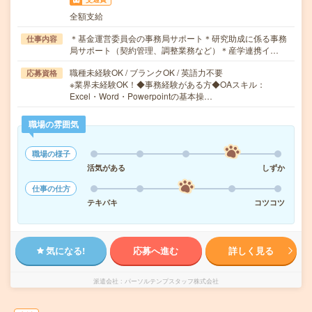
全額支給
＊基金運営委員会の事務局サポート＊研究助成に係る事務
仕事内容
局サポート（契約管理、調整業務など）＊産学連携イ…
職種未経験OK / ブランクOK / 英語力不要
応募資格
※業界未経験OK！◆事務経験がある方◆OAスキル：
Excel・Word・Powerpointの基本操…
職場の雰囲気
職場の様子
活気がある
しずか
仕事の仕方
テキパキ
コツコツ
気になる!
応募へ進む
詳しく見る
派遣会社
パーソルテンプスタッフ株式会社