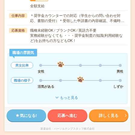
全額支給
＊奨学金カウンターでの対応（学生からの問い合わせ対
仕事内容
応、書類の受付）＊受領した申請書の内容確認、不備時…
職種未経験OK / ブランクOK / 英語力不要
応募資格
実務経験がなくても ・・・奨学金制度の知識(利用経験な
ど)をお持ちの方などもOK！
職場の雰囲気
男女比率
女性
男性
職場の様子
活気がある
しずか
もっと見る
気になる!
応募へ進む
詳しく見る
派遣会社
パーソルテンプスタッフ株式会社