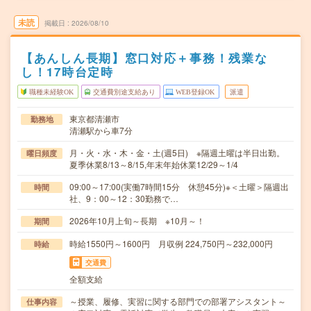
未読
掲載日
2026/08/10
【あんしん長期】窓口対応＋事務！残業な
し！17時台定時
職種未経験OK
交通費別途支給あり
WEB登録OK
派遣
東京都清瀬市
勤務地
清瀬駅から車7分
月・火・水・木・金・土(週5日) ※隔週土曜は半日出勤。
曜日頻度
夏季休業8/13～8/15,年末年始休業12/29～1/4
09:00～17:00(実働7時間15分 休憩45分)※＜土曜＞隔週出
時間
社、9：00～12：30勤務で…
2026年10月上旬～長期 ※10月～！
期間
時給1550円～1600円 月収例 224,750円～232,000円
時給
交通費
全額支給
～授業、履修、実習に関する部門での部署アシスタント～
仕事内容