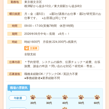
東京都文京区
勤務地
根津駅から徒歩10分／東大前駅から徒歩8分
月～金（週5日） ※週3が講座のお仕事・週2が研究室のお
曜日頻度
仕事です。 ※お部屋は同じです
09:00～17:00(実働7時間 休憩1時間)
時間
2026年09月中旬～長期 ※9月～！
期間
時給1600円 月収例 224,000円+残業代
時給
交通費
全額支給
＊予約管理、システムの操作、伝票チェック＊経費、出張
仕事内容
旅費、謝金の申請 ＊問い合わせ対応＊研究科・専攻…
職種未経験OK / ブランクOK / 英語力不要
応募資格
●事務経験者●業界経験不問
職場の雰囲気
年齢層
20代
30代
40代
50代
60代