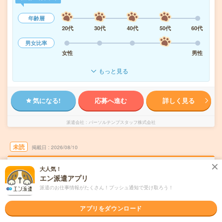
年齢層
20代
30代
40代
50代
60代
男女比率
女性
男性
もっと見る
気になる!
応募へ進む
詳しく見る
派遣会社
パーソルテンプスタッフ株式会社
未読
掲載日
2026/08/10
大人気！
【あんしん長期】残業なし！17時定時！土日
エン派遣アプリ
祝休み！事務
派遣のお仕事情報がたくさん！プッシュ通知で受け取ろう！
職種未経験OK
交通費別途支給あり
土日祝日が休み
WEB登録OK
アプリをダウンロード
派遣