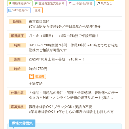
職種未経験OK
交通費別途支給あり
土日祝日が休み
残業なし
WEB登録OK
派遣
東京都目黒区
勤務地
代官山駅から徒歩8分／中目黒駅から徒歩10分
月～金（週5日） ※週3～5勤務で相談可能！
曜日頻度
09:00～17:00(実働7時間 休憩1時間)※16時までなど時短
時間
勤務のご相談が可能です
2026年10月上旬～長期 ※10月～！
期間
時給1750円
時給
交通費
全額支給
＊備品・消耗品の発注・管理＊伝票処理、管理簿へのデー
仕事内容
タ入力＊対面・オンライン研修の運営サポート(備品…
職種未経験OK / ブランクOK / 英語力不要
応募資格
※業界未経験OK！●何かしらの事務の経験をお持ちの方
職場の雰囲気