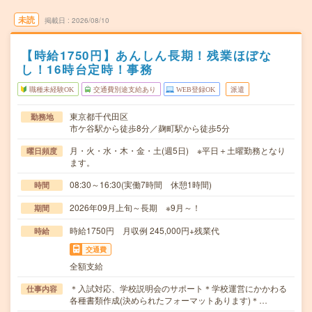
未読
掲載日
2026/08/10
【時給1750円】あんしん長期！残業ほぼな
し！16時台定時！事務
職種未経験OK
交通費別途支給あり
WEB登録OK
派遣
東京都千代田区
勤務地
市ケ谷駅から徒歩8分／麹町駅から徒歩5分
月・火・水・木・金・土(週5日) ※平日＋土曜勤務となり
曜日頻度
ます。
08:30～16:30(実働7時間 休憩1時間)
時間
2026年09月上旬～長期 ※9月～！
期間
時給1750円 月収例 245,000円+残業代
時給
交通費
全額支給
＊入試対応、学校説明会のサポート＊学校運営にかかわる
仕事内容
各種書類作成(決められたフォーマットあります)＊…