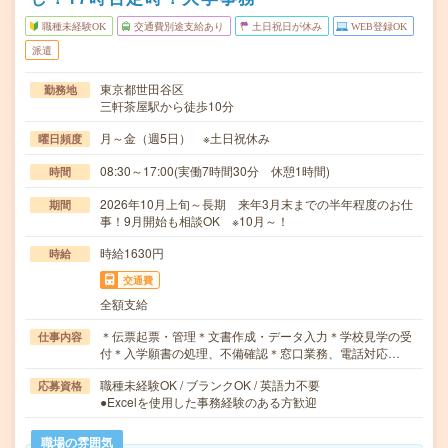
職種未経験OK
交通費別途支給あり
土日祝日が休み
WEB登録OK
派遣
東京都世田谷区
勤務地
三軒茶屋駅から徒歩10分
月～金（週5日） ※土日祝休み
曜日頻度
08:30～17:00(実働7時間30分 休憩1時間)
時間
2026年10月上旬～長期 来年3月末までの半年程度のお仕
期間
事！9月開始も相談OK ※10月～！
時給1630円
時給
交通費
全額支給
＊伝票起票・管理＊文書作成・データ入力＊学校見学の受
仕事内容
付＊入学願書の処理、不備確認＊窓口業務、電話対応…
職種未経験OK / ブランクOK / 英語力不要
応募資格
●Excelを使用した事務経験のある方歓迎
職場の雰囲気