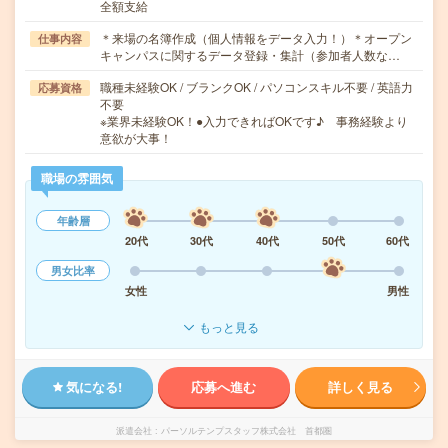
全額支給
＊来場の名簿作成（個人情報をデータ入力！）＊オープン
仕事内容
キャンパスに関するデータ登録・集計（参加者人数な…
職種未経験OK / ブランクOK / パソコンスキル不要 / 英語力
応募資格
不要
※業界未経験OK！●入力できればOKです♪ 事務経験より
意欲が大事！
職場の雰囲気
年齢層
20代
30代
40代
50代
60代
男女比率
女性
男性
もっと見る
気になる!
応募へ進む
詳しく見る
派遣会社
パーソルテンプスタッフ株式会社 首都圏