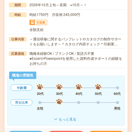
2026年10月上旬～長期 ※10月～！
期間
時給1750円 月収例 245,000円
時給
交通費
全額支給
～通信研修に関するパンフレットやカタログの制作サポー
仕事内容
トをお願いします～＊カタログ内容チェック＊印刷業…
職種未経験OK / ブランクOK / 英語力不要
応募資格
●ExcelやPowerpointを使用した資料作成サポートの経験を
お持ちの方
職場の雰囲気
年齢層
20代
30代
40代
50代
60代
男女比率
女性
男性
もっと見る