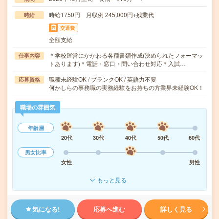
時給1750円 月収例 245,000円+残業代
時給
交通費
全額支給
＊学校運営にかかわる各種書類作成(決められたフォーマッ
仕事内容
トあります)＊電話・窓口・問い合わせ対応＊入試…
職種未経験OK / ブランクOK / 英語力不要
応募資格
何かしらの事務職の実務経験をお持ちの方業界未経験OK！
職場の雰囲気
年齢層
20代
30代
40代
50代
60代
男女比率
女性
男性
もっと見る
気になる!
応募へ進む
詳しく見る