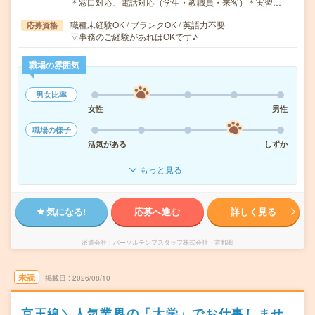
＊窓口対応、電話対応（学生・教職員・来客）＊実習…
職種未経験OK / ブランクOK / 英語力不要
応募資格
▽事務のご経験があればOKです♪
職場の雰囲気
男女比率
女性
男性
職場の様子
活気がある
しずか
もっと見る
気になる!
応募へ進む
詳しく見る
派遣会社
パーソルテンプスタッフ株式会社 首都圏
未読
掲載日
2026/08/10
京王線＼人気業界の「大学」でお仕事しませ