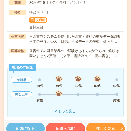
2026年10月上旬～長期 ※10月～！
期間
時給1650円
時給
交通費
全額支給
＊図書館システムを使用した図書・資料の重複データ調査
仕事内容
＊本の発注、受入、目録、所蔵データの作成・修正＊…
図書館での司書業務のご経験がある方※大学でのご経験は
応募資格
問いません♪英語：（会話）電話取次／（読み書き）…
職場の雰囲気
年齢層
20代
30代
40代
50代
60代
男女比率
女性
男性
もっと見る
気になる!
応募へ進む
詳しく見る