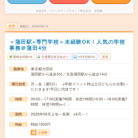
派遣会社
パーソルテンプスタッフ株式会社 首都圏
未読
掲載日
2026/08/10
＜蒲田駅×専門学校＞未経験OK！人気の学校
事務＠蒲田4分
職種未経験OK
交通費別途支給あり
WEB登録OK
派遣
東京都大田区
勤務地
蒲田駅から徒歩3分／京急蒲田駅から徒歩14分
月～金（週5日） ※学校イベント時は土日どちらか出勤い
曜日頻度
ただきます/平日に代休です！
09:00～17:00(実働7時間 休憩1時間)10:00～18:00(実働7
時間
時間 休憩1時間)※イ…
2026年09月上旬～長期 ※9月～！
期間
時給1500円
時給
交通費