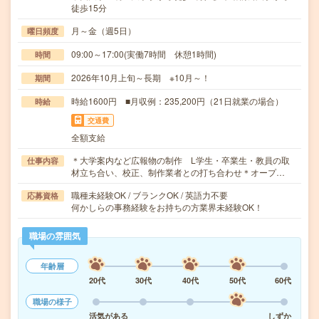
徒歩15分
月～金（週5日）
曜日頻度
09:00～17:00(実働7時間 休憩1時間)
時間
2026年10月上旬～長期 ※10月～！
期間
時給1600円 ■月収例：235,200円（21日就業の場合）
時給
交通費
全額支給
＊大学案内など広報物の制作 L学生・卒業生・教員の取
仕事内容
材立ち合い、校正、制作業者との打ち合わせ＊オープ…
職種未経験OK / ブランクOK / 英語力不要
応募資格
何かしらの事務経験をお持ちの方業界未経験OK！
職場の雰囲気
年齢層
20代
30代
40代
50代
60代
職場の様子
活気がある
しずか