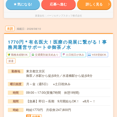
気になる!
応募へ進む
詳しく見る
派遣会社
パーソルテンプスタッフ株式会社
未読
掲載日
2026/08/10
1770円＊有名医大！医療の発展に繋がる！事
務局運営サポート＠御茶ノ水
職種未経験OK
交通費別途支給あり
土日祝日が休み
WEB登録OK
派遣
東京都文京区
勤務地
御茶ノ水駅から徒歩8分／水道橋駅から徒歩8分
月～金（週5日） ※土日祝休み
曜日頻度
09:00～17:00(実働7時間 休憩1時間)
時間
【急募】即日～長期 9月開始もOK！ ※8月～！
期間
時給1770円 月収例 247,800円
時給
交通費