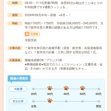
09:30～17:15(実働7時間 休憩45分)※朝はすこしゆとりの
時間
9:30始業です♪通勤ラッシュを…
2026年09月中旬～長期 ※9月～！
期間
時給1700円～1750円 月収例 238,000円～245,000円 大
時給
学で留学生受入事務の経験がある方は時給1,750円です。
交通費
全額支給
＊留学生来日前の各種手配（宿舎・航空券・在留資格取得
仕事内容
など）＊留学生の応募・入学に関する問合せ対応＊広…
職種未経験OK / ブランクOK
応募資格
●事務経験者●英語でのコミュニケーション（文書作成・会
話・E-mail）ができる方（実務未経験もチャ…
職場の雰囲気
年齢層
20代
30代
40代
50代
60代
男女比率
女性
男性