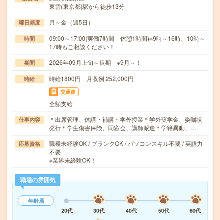
東雲(東京都)駅から徒歩13分
月～金（週5日）
曜日頻度
09:00～17:00(実働7時間 休憩1時間)※9時～16時、10時～
時間
17時もご相談ください！
2026年09月上旬～長期 ※9月～！
期間
時給1800円 月収例 252,000円
時給
交通費
全額支給
＊出席管理、休講・補講・学外授業＊学外奨学金、委嘱状
仕事内容
発行＊学生傷害保険、同窓会、講師派遣＊学籍異動、…
職種未経験OK / ブランクOK / パソコンスキル不要 / 英語力
応募資格
不要
※業界未経験OK！
職場の雰囲気
年齢層
20代
30代
40代
50代
60代