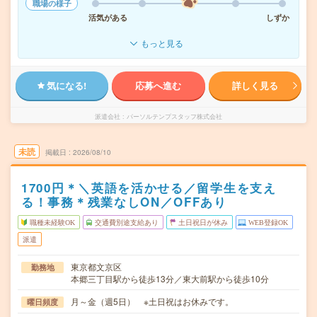
職場の様子
活気がある
しずか
もっと見る
気になる!
応募へ進む
詳しく見る
派遣会社
パーソルテンプスタッフ株式会社
未読
掲載日
2026/08/10
1700円＊＼英語を活かせる／留学生を支え
る！事務＊残業なしON／OFFあり
職種未経験OK
交通費別途支給あり
土日祝日が休み
WEB登録OK
派遣
東京都文京区
勤務地
本郷三丁目駅から徒歩13分／東大前駅から徒歩10分
月～金（週5日） ※土日祝はお休みです。
曜日頻度