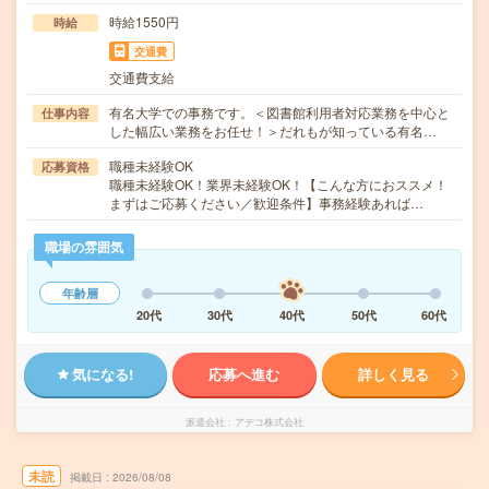
時給1550円
時給
交通費
交通費支給
有名大学での事務です。＜図書館利用者対応業務を中心と
仕事内容
した幅広い業務をお任せ！＞だれもが知っている有名…
職種未経験OK
応募資格
職種未経験OK！業界未経験OK！【こんな方におススメ！
まずはご応募ください／歓迎条件】事務経験あれば…
職場の雰囲気
年齢層
20代
30代
40代
50代
60代
気になる!
応募へ進む
詳しく見る
派遣会社
アデコ株式会社
未読
掲載日
2026/08/08