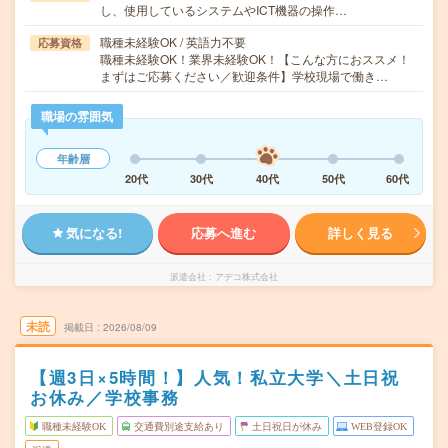
し、使用しているシステムやICT機器の操作…
職種未経験OK / 英語力不要
応募資格
職種未経験OK！業界未経験OK！【こんな方におススメ！
まずはご応募ください／歓迎条件】学校現場で働き…
職場の雰囲気
年齢層
20代
30代
40代
50代
60代
気になる!
応募へ進む
詳しく見る
派遣会社
アデコ株式会社
未読
掲載日
2026/08/09
【週3日×5時間！】人気！私立大学＼土日祝
お休み／学校事務
職種未経験OK
交通費別途支給あり
土日祝日が休み
WEB登録OK