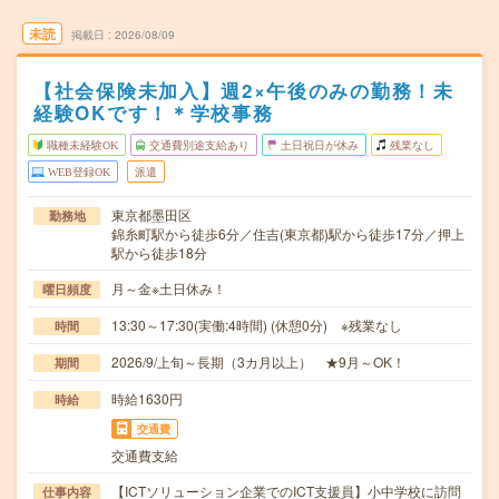
未読
掲載日
2026/08/09
【社会保険未加入】週2×午後のみの勤務！未
経験OKです！＊学校事務
職種未経験OK
交通費別途支給あり
土日祝日が休み
残業なし
WEB登録OK
派遣
東京都墨田区
勤務地
錦糸町駅から徒歩6分／住吉(東京都)駅から徒歩17分／押上
駅から徒歩18分
月～金※土日休み！
曜日頻度
13:30～17:30(実働:4時間) (休憩0分) ※残業なし
時間
2026/9/上旬～長期（3カ月以上） ★9月～OK！
期間
時給1630円
時給
交通費
交通費支給
【ICTソリューション企業でのICT支援員】小中学校に訪問
仕事内容