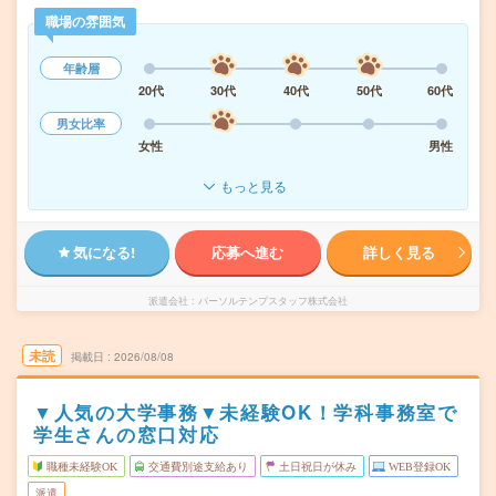
職場の雰囲気
年齢層
20代
30代
40代
50代
60代
男女比率
女性
男性
もっと見る
気になる!
応募へ進む
詳しく見る
派遣会社
パーソルテンプスタッフ株式会社
未読
掲載日
2026/08/08
▼人気の大学事務▼未経験OK！学科事務室で
学生さんの窓口対応
職種未経験OK
交通費別途支給あり
土日祝日が休み
WEB登録OK
派遣