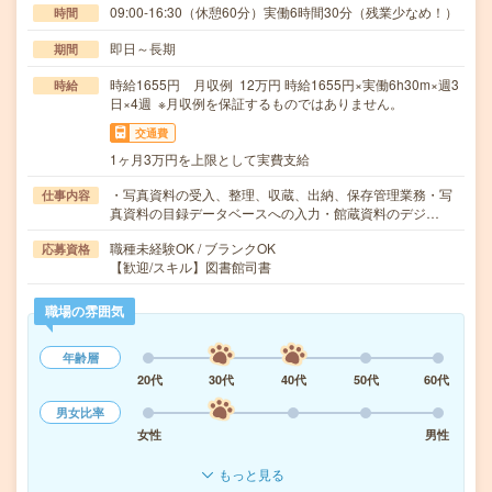
09:00-16:30（休憩60分）実働6時間30分（残業少なめ！）
時間
即日～長期
期間
時給1655円 月収例 12万円 時給1655円×実働6h30m×週3
時給
日×4週 ※月収例を保証するものではありません。
交通費
1ヶ月3万円を上限として実費支給
・写真資料の受入、整理、収蔵、出納、保存管理業務・写
仕事内容
真資料の目録データベースへの入力・館蔵資料のデジ…
職種未経験OK / ブランクOK
応募資格
【歓迎/スキル】図書館司書
職場の雰囲気
年齢層
20代
30代
40代
50代
60代
男女比率
女性
男性
もっと見る