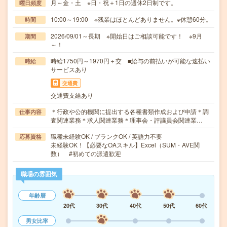
月～金・土 ※日・祝＋1日の週休2日制です。
曜日頻度
10:00～19:00 ※残業はほとんどありません。※休憩60分。
時間
2026/09/01～長期 ※開始日はご相談可能です！ ※9月
期間
～！
時給1750円～1970円＋交 ■給与の前払いが可能な速払い
時給
サービスあり
交通費
交通費支給あり
＊行政や公的機関に提出する各種書類作成および申請＊調
仕事内容
査関連業務＊求人関連業務＊理事会・評議員会関連業…
職種未経験OK / ブランクOK / 英語力不要
応募資格
未経験OK！【必要なOAスキル】Excel（SUM・AVE関
数） #初めての派遣歓迎
職場の雰囲気
年齢層
20代
30代
40代
50代
60代
男女比率