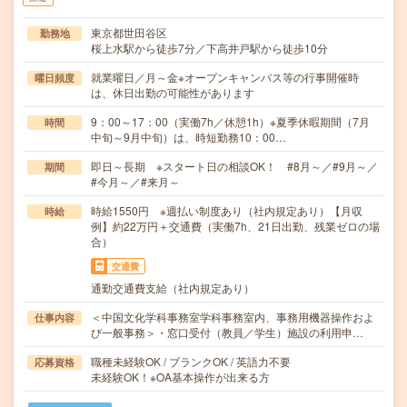
東京都世田谷区
勤務地
桜上水駅から徒歩7分／下高井戸駅から徒歩10分
就業曜日／月～金※オープンキャンパス等の行事開催時
曜日頻度
は、休日出勤の可能性があります
9：00～17：00（実働7h／休憩1h）※夏季休暇期間（7月
時間
中旬～9月中旬）は、時短勤務10：00…
即日～長期 ※スタート日の相談OK！ #8月～／#9月～／
期間
#今月～／#来月～
時給1550円 ※週払い制度あり（社内規定あり）【月収
時給
例】約22万円＋交通費（実働7h、21日出勤、残業ゼロの場
合）
交通費
通勤交通費支給（社内規定あり）
＜中国文化学科事務室学科事務室内、事務用機器操作およ
仕事内容
び一般事務＞・窓口受付（教員／学生）施設の利用申…
職種未経験OK / ブランクOK / 英語力不要
応募資格
未経験OK！※OA基本操作が出来る方