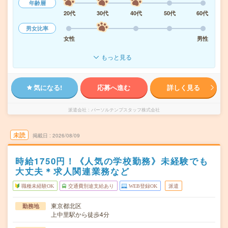
年齢層
20代
30代
40代
50代
60代
男女比率
女性
男性
もっと見る
気になる!
応募へ進む
詳しく見る
派遣会社
パーソルテンプスタッフ株式会社
未読
掲載日
2026/08/09
時給1750円！《人気の学校勤務》未経験でも
大丈夫＊求人関連業務など
職種未経験OK
交通費別途支給あり
WEB登録OK
派遣
東京都北区
勤務地
上中里駅から徒歩4分