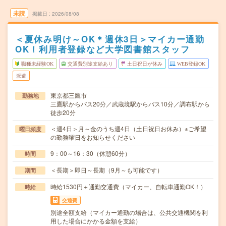
未読
掲載日
2026/08/08
＜夏休み明け～OK＊週休3日＞マイカー通勤
OK！利用者登録など大学図書館スタッフ
職種未経験OK
交通費別途支給あり
土日祝日が休み
WEB登録OK
派遣
東京都三鷹市
勤務地
三鷹駅からバス20分／武蔵境駅からバス10分／調布駅から
徒歩20分
＜週4日＞月～金のうち週4日（土日祝日お休み）※ご希望
曜日頻度
の勤務曜日をお知らせください
9：00～16：30（休憩60分）
時間
＜長期＞即日～長期（9月～も可能です）
期間
時給1530円＋通勤交通費（マイカー、自転車通勤OK！）
時給
交通費
別途全額支給（マイカー通勤の場合は、公共交通機関を利
用した場合にかかる金額を支給）