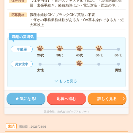
仕事内容
票・出張手続き、経費精算ほか・電話対応・面談の準…
職種未経験OK / ブランクOK / 英語力不要
応募資格
・何かの事務業務経験がある方・OA基本操作できる方・短
大卒以上
職場の雰囲気
年齢層
20代
30代
40代
50代
60代
男女比率
女性
男性
もっと見る
気になる!
応募へ進む
詳しく見る
派遣会社
株式会社ビッグアビリティ
未読
掲載日
2026/08/08