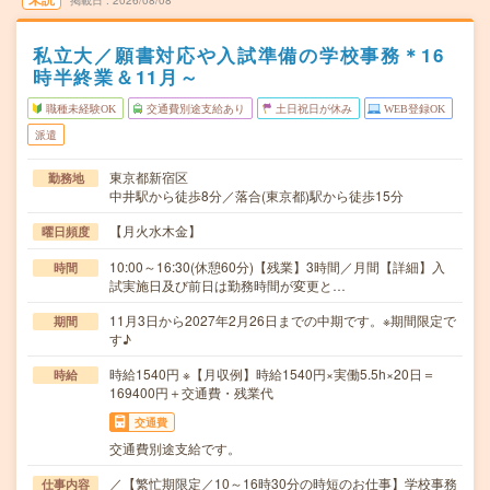
掲載日
2026/08/08
私立大／願書対応や入試準備の学校事務＊16
時半終業＆11月～
職種未経験OK
交通費別途支給あり
土日祝日が休み
WEB登録OK
派遣
東京都新宿区
勤務地
中井駅から徒歩8分／落合(東京都)駅から徒歩15分
【月火水木金】
曜日頻度
10:00～16:30(休憩60分)【残業】3時間／月間【詳細】入
時間
試実施日及び前日は勤務時間が変更と…
11月3日から2027年2月26日までの中期です。※期間限定で
期間
す♪
時給1540円 ※【月収例】時給1540円×実働5.5h×20日＝
時給
169400円＋交通費・残業代
交通費
交通費別途支給です。
／【繁忙期限定／10～16時30分の時短のお仕事】学校事務
仕事内容