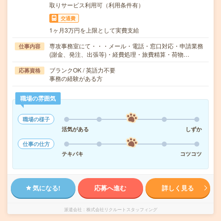
取りサービス利用可（利用条件有）
交通費
1ヶ月3万円を上限として実費支給
専攻事務室にて・・・メール・電話・窓口対応・申請業務
仕事内容
(謝金、発注、出張等)・経費処理・旅費精算・荷物…
ブランクOK / 英語力不要
応募資格
事務の経験がある方
職場の雰囲気
職場の様子
活気がある
しずか
仕事の仕方
テキパキ
コツコツ
気になる!
応募へ進む
詳しく見る
派遣会社
株式会社リクルートスタッフィング