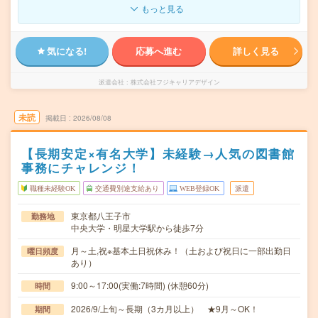
もっと見る
気になる!
応募へ進む
詳しく見る
派遣会社
株式会社フジキャリアデザイン
未読
掲載日
2026/08/08
【長期安定×有名大学】未経験→人気の図書館
事務にチャレンジ！
職種未経験OK
交通費別途支給あり
WEB登録OK
派遣
東京都八王子市
勤務地
中央大学・明星大学駅から徒歩7分
月～土,祝※基本土日祝休み！（土および祝日に一部出勤日
曜日頻度
あり）
9:00～17:00(実働:7時間) (休憩60分)
時間
2026/9/上旬～長期（3カ月以上） ★9月～OK！
期間