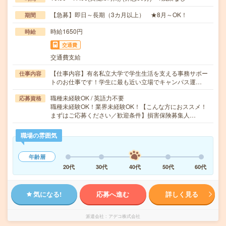
【急募】即日～長期（3カ月以上） ★8月～OK！
期間
時給1650円
時給
交通費
交通費支給
【仕事内容】有名私立大学で学生生活を支える事務サポー
仕事内容
トのお仕事です！学生に最も近い立場でキャンパス運…
職種未経験OK / 英語力不要
応募資格
職種未経験OK！業界未経験OK！【こんな方におススメ！
まずはご応募ください／歓迎条件】損害保険募集人…
職場の雰囲気
年齢層
20代
30代
40代
50代
60代
気になる!
応募へ進む
詳しく見る
派遣会社
アデコ株式会社