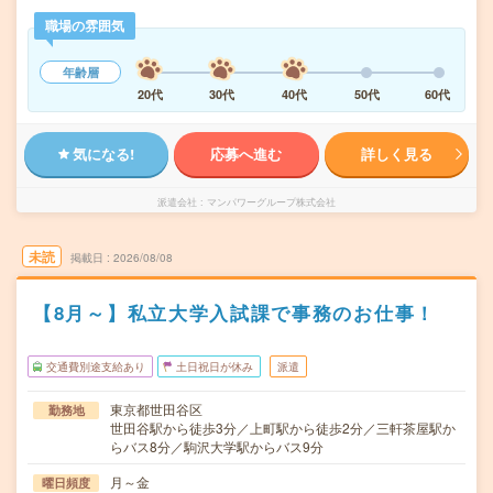
職場の雰囲気
年齢層
20代
30代
40代
50代
60代
気になる!
応募へ進む
詳しく見る
派遣会社
マンパワーグループ株式会社
未読
掲載日
2026/08/08
【8月～】私立大学入試課で事務のお仕事！
交通費別途支給あり
土日祝日が休み
派遣
東京都世田谷区
勤務地
世田谷駅から徒歩3分／上町駅から徒歩2分／三軒茶屋駅か
らバス8分／駒沢大学駅からバス9分
月～金
曜日頻度