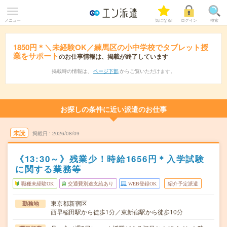
メニュー
気になる!
ログイン
検索
1850円＊＼未経験OK／練馬区の小中学校でタブレット授
業をサポート
のお仕事情報は、掲載が終了しています
掲載時の情報は、
ページ下部
からご覧いただけます。
お探しの条件に近い派遣のお仕事
未読
掲載日
2026/08/09
《13:30～》残業少！時給1656円＊入学試験
に関する業務等
職種未経験OK
交通費別途支給あり
WEB登録OK
紹介予定派遣
東京都新宿区
勤務地
西早稲田駅から徒歩1分／東新宿駅から徒歩10分