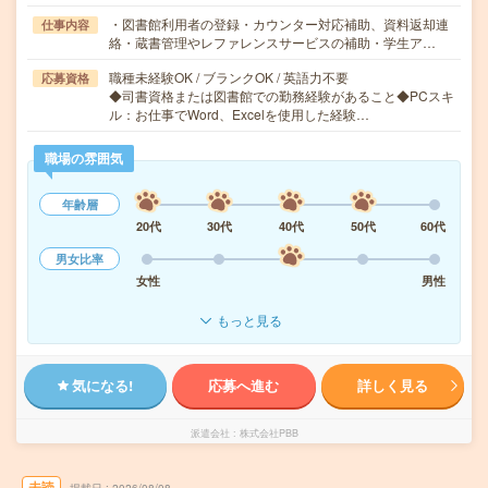
・図書館利用者の登録・カウンター対応補助、資料返却連
仕事内容
絡・蔵書管理やレファレンスサービスの補助・学生ア…
職種未経験OK / ブランクOK / 英語力不要
応募資格
◆司書資格または図書館での勤務経験があること◆PCスキ
ル：お仕事でWord、Excelを使用した経験…
職場の雰囲気
年齢層
20代
30代
40代
50代
60代
男女比率
女性
男性
もっと見る
気になる!
応募へ進む
詳しく見る
派遣会社
株式会社PBB
未読