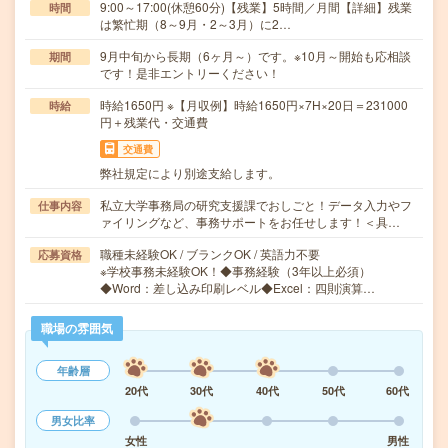
9:00～17:00(休憩60分)【残業】5時間／月間【詳細】残業
時間
は繁忙期（8～9月・2～3月）に2…
9月中旬から長期（6ヶ月～）です。※10月～開始も応相談
期間
です！是非エントリーください！
時給1650円 ※【月収例】時給1650円×7H×20日＝231000
時給
円＋残業代・交通費
交通費
弊社規定により別途支給します。
私立大学事務局の研究支援課でおしごと！データ入力やフ
仕事内容
ァイリングなど、事務サポートをお任せします！＜具…
職種未経験OK / ブランクOK / 英語力不要
応募資格
※学校事務未経験OK！◆事務経験（3年以上必須）
◆Word：差し込み印刷レベル◆Excel：四則演算…
職場の雰囲気
年齢層
20代
30代
40代
50代
60代
男女比率
女性
男性