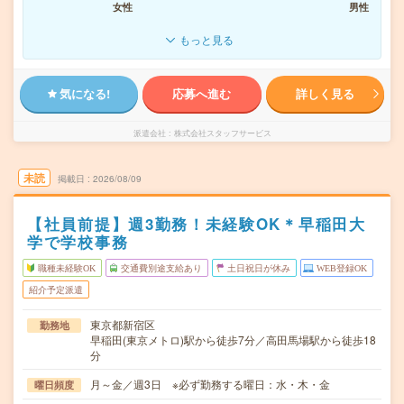
女性
男性
もっと見る
気になる!
応募へ進む
詳しく見る
派遣会社
株式会社スタッフサービス
未読
掲載日
2026/08/09
【社員前提】週3勤務！未経験OK＊早稲田大
学で学校事務
職種未経験OK
交通費別途支給あり
土日祝日が休み
WEB登録OK
紹介予定派遣
東京都新宿区
勤務地
早稲田(東京メトロ)駅から徒歩7分／高田馬場駅から徒歩18
分
月～金／週3日 ※必ず勤務する曜日：水・木・金
曜日頻度