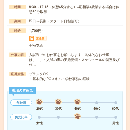
8:30～17:15（休憩45分含む）※応相談※残業する場合は休
時間
憩60分取得
即日～長期（スタート日相談可）
期間
1,700円～
時給
交通費
全額支給
入試課でのお仕事をお願いします。具体的なお仕事
仕事内容
は、、、・入試の際の実施要領・スケジュールの調整及び
作…
ブランクOK
応募資格
・基本的なPCスキル・学校事務の経験
職場の雰囲気
年齢層
20代
30代
40代
50代
60代
男女比率
女性
男性