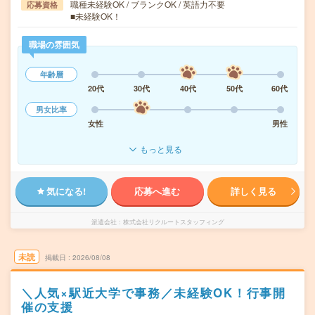
職種未経験OK / ブランクOK / 英語力不要
応募資格
■未経験OK！
職場の雰囲気
年齢層
20代
30代
40代
50代
60代
男女比率
女性
男性
もっと見る
気になる!
応募へ進む
詳しく見る
派遣会社
株式会社リクルートスタッフィング
未読
掲載日
2026/08/08
＼人気×駅近大学で事務／未経験OK！行事開
催の支援