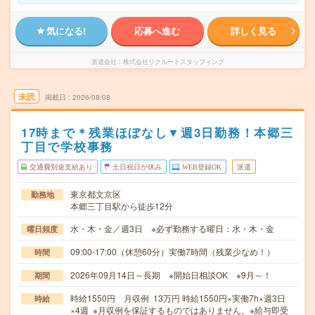
気になる!
応募へ進む
詳しく見る
派遣会社
株式会社リクルートスタッフィング
未読
掲載日
2026/08/08
17時まで＊残業ほぼなし▼週3日勤務！本郷三
丁目で学校事務
交通費別途支給あり
土日祝日が休み
WEB登録OK
派遣
東京都文京区
勤務地
本郷三丁目駅から徒歩12分
水・木・金／週3日 ※必ず勤務する曜日：水・木・金
曜日頻度
09:00-17:00（休憩60分）実働7時間（残業少なめ！）
時間
2026年09月14日～長期 ※開始日相談OK ※9月～！
期間
時給1550円 月収例 13万円 時給1550円×実働7h×週3日
時給
×4週 ※月収例を保証するものではありません。※給与即受