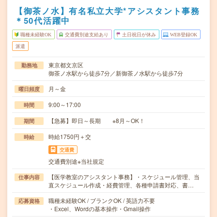
【御茶ノ水】有名私立大学*アシスタント事務
＊50代活躍中
職種未経験OK
交通費別途支給あり
土日祝日が休み
WEB登録OK
派遣
東京都文京区
勤務地
御茶ノ水駅から徒歩7分／新御茶ノ水駅から徒歩7分
月～金
曜日頻度
9:00～17:00
時間
【急募】即日～長期 ※8月～OK！
期間
時給1750円＋交
時給
交通費
交通費別途※当社規定
【医学教室のアシスタント事務】・スケジュール管理、当
仕事内容
直スケジュール作成・経費管理、各種申請書対応、書…
職種未経験OK / ブランクOK / 英語力不要
応募資格
・Excel、Wordの基本操作・Gmail操作