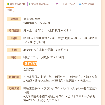
職種未経験OK
交通費別途支給あり
土日祝日が休み
WEB登録OK
派遣
東京都新宿区
勤務地
飯田橋駅から徒歩3分
月～金（週5日） ※土日祝休みです！
曜日頻度
09:00～17:00(実働7時間 休憩1時間)※8:30～16:30や9:30
時間
～17:30など時間…
2026年10月上旬～長期 ※10月～！
期間
時給1570円 月収例 219,800円
時給
交通費
全額支給
＊行事開催の支援（年に数回外出あり/他大学）＊加入会費
仕事内容
の処理＊執行決算等の伝票対応＊物品購入＊活動の…
職種未経験OK / ブランクOK / パソコンスキル不要 / 英語力
応募資格
不要
■大学関連の事務未経験からOK！■ビジネスマナーのある
方■PCの一般的な入力スキル