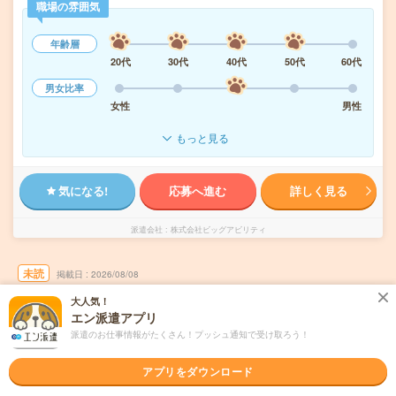
職場の雰囲気
年齢層
20代
30代
40代
50代
60代
男女比率
女性
男性
もっと見る
気になる!
応募へ進む
詳しく見る
派遣会社
株式会社ビッグアビリティ
未読
掲載日
2026/08/08
大人気！
【御茶ノ水*残業ほぼなし】有名私立大学*教
エン派遣アプリ
授サポート事務
派遣のお仕事情報がたくさん！プッシュ通知で受け取ろう！
職種未経験OK
交通費別途支給あり
土日祝日が休み
WEB登録OK
アプリをダウンロード
派遣