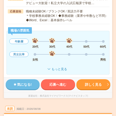
デビュー大歓迎！私立大学の入試広報課で学校…
職種未経験OK / ブランクOK / 英語力不要
応募資格
＊学校事務未経験OK！◆事務経験（業界や年数など不問）
◆Word、Excel：基本操作レベル
職場の雰囲気
年齢層
20代
30代
40代
50代
60代
男女比率
女性
男性
もっと見る
気になる!
応募へ進む
詳しく見る
派遣会社
株式会社マイナビワークス(マイナビスタッフ)
未読
掲載日
2026/08/08