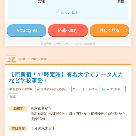
女性
男性
もっと見る
気になる!
応募へ進む
詳しく見る
派遣会社
パーソルテンプスタッフ株式会社
未読
掲載日
2026/08/09
【西新宿＊17時定時】有名大学でデータ入力
など学校事務！
職種未経験OK
交通費別途支給あり
土日祝日が休み
WEB登録OK
派遣
東京都新宿区
勤務地
西新宿駅から徒歩4分／都庁前駅から徒歩4分／新宿駅から
徒歩13分
【月火水木金】
曜日頻度