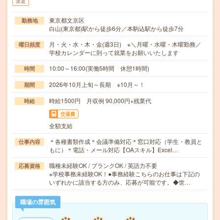
派遣
東京都文京区
勤務地
白山(東京都)駅から徒歩6分／本駒込駅から徒歩7分
月・火・水・木・金(週3日) ※＼月曜・水曜・木曜勤務／
曜日頻度
学校カレンダーに則って就業をお願いいたします
10:00～16:00(実働5時間 休憩1時間)
時間
2026年10月上旬～長期 ※10月～！
期間
時給1500円 月収例 90,000円+残業代
時給
交通費
全額支給
＊各種書類作成＊会議準備対応＊窓口対応（学生・教員と
仕事内容
もに）＊電話・メール対応【OAスキル】Excel…
職種未経験OK / ブランクOK / 英語力不要
応募資格
※学校事務未経験OK！●事務経験こちらのお仕事は下記の
いずれかに該当する方のみ、応募が可能です。◆世…
職場の雰囲気