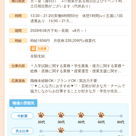
月～金（週5日） ※☆授業がある祝日およびイベント時、
曜日頻度
土日祝出勤がございます（代休あり）
13:30～21:20(実働6時間50分 休憩1時間)※☆五週に1回
時間
遅番あり 14:00～21:5…
2026年08月下旬～長期 ※8月～！
期間
時給1656円 月収例 226,209円+残業代
時給
交通費
全額支給
＊入学試験に関する業務＊学生募集・後方に関する業務＊
仕事内容
総務・庶務に関する業務＊授業運営・授業支援に関す…
職種未経験OK / ブランクOK / 英語力不要
応募資格
▽▼こんな方におすすめ▼▽・芸術が好きな方・チームで
協力しながらお仕事することが好きな方・学生や先生…
職場の雰囲気
年齢層
20代
30代
40代
50代
60代
男女比率