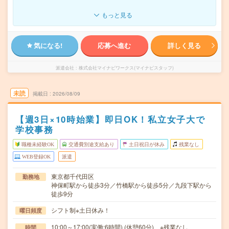
もっと見る
気になる!
応募へ進む
詳しく見る
派遣会社
株式会社マイナビワークス(マイナビスタッフ)
未読
掲載日
2026/08/09
【週3日×10時始業】即日OK！私立女子大で
学校事務
職種未経験OK
交通費別途支給あり
土日祝日が休み
残業なし
WEB登録OK
派遣
東京都千代田区
勤務地
神保町駅から徒歩3分／竹橋駅から徒歩5分／九段下駅から
徒歩9分
シフト制※土日休み！
曜日頻度
10:00～17:00(実働:6時間) (休憩60分) ※残業なし
時間