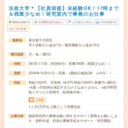
法政大学＊【社員前提】未経験OK！17時まで
＆残業少なめ！研究室内で事務のお仕事
職種未経験OK
交通費別途支給あり
土日祝日が休み
WEB登録OK
紹介予定派遣
東京都千代田区
勤務地
市ケ谷駅から徒歩7分／飯田橋駅から徒歩15分
月～金／週5日
曜日頻度
09:00-17:00（休憩60分）実働7時間（残業少なめ！）
時間
2026年10月01日～長期 ※開始日相談OK ※10月～！
期間
時給1350円 月収例 18万円 時給1350円×実働7h×週5日
時給
×4週 ※月収例を保証するものではありません。※給与即受
取りサービス利用可（利用条件有）
交通費
1ヶ月3万円を上限として実費支給
能楽研究所の事務全般に関するサポート業務をお願いしま
仕事内容
す・資料作成・所員の事務手続きサポート・研究費処…