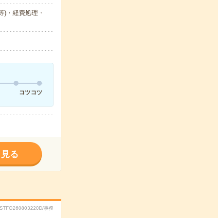
等)・経費処理・
コツコツ
く見る
RSTFO260803220D/事務