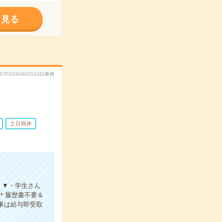
く見る
RSTFO260803520D/事務
土日祝休
！▼・学生さん
＊履歴書不要＆
仕事は給与即受取