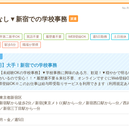
No.
なし▼新宿での学校事務
派遣
卒第二新卒OK
英語不要
履歴書不要
WEB登録OK
週5日勤務
土日祝休
駅歩5分
職場が禁煙
！
5円】大手！新宿での学校事務
【未経験OKの学校事務】▼学校事務に興味のある方、歓迎！▼穏やかで明る
がいるので安心！！＊履歴書不要＆来社不要、オンラインですぐにWeb登録O
EB登録OK※このお仕事は給与即受取りサービスを利用できます（利用規定あ
東京都新宿区
新宿駅から徒歩2分／新宿(東京メトロ)駅から---分／新宿西口駅から---分／西武
／新宿三丁目駅から---分
月～金／週5日