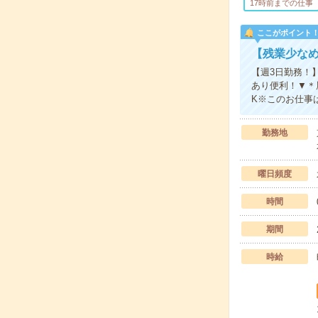
17時前までの仕事
ここがポイント
【残業少な
【週3日勤務！
あり便利！▼＊
K※このお仕事
勤務地
曜日頻度
時間
期間
時給