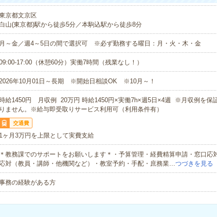
東京都文京区
白山(東京都)駅から徒歩5分／本駒込駅から徒歩8分
月～金／週4～5日の間で選択可 ※必ず勤務する曜日：月・火・木・金
09:00-17:00（休憩60分）実働7時間（残業なし！）
2026年10月01日～長期 ※開始日相談OK ※10月～！
時給1450円 月収例 20万円 時給1450円×実働7h×週5日×4週 ※月収例を
りません。※給与即受取りサービス利用可（利用条件有）
交通費
1ヶ月3万円を上限として実費支給
＊教務課でのサポートをお願いします＊・予算管理・経費精算申請・窓口応
応対（教員・講師・他機関など）・教室予約・手配・庶務業…
つづきを見る
事務の経験がある方