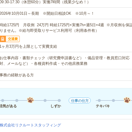
09:30-17:30（休憩60分）実働7時間（残業少なめ！）
2026年10月01日～長期 ※開始日相談OK ※10月～！
時給1725円 月収例 24万円 時給1725円×実働7h×週5日×4週 ※月収例を
りません。※給与即受取りサービス利用可（利用条件有）
交通費
1ヶ月3万円を上限として実費支給
お仕事内容・書類チェック（研究費申請書など）・備品管理・教員窓口対応
対、メールなど）・各種資料作成・その他庶務業務
事務の経験がある方
仕事の仕方
活気がある
しずか
テキパキ
株式会社リクルートスタッフィング