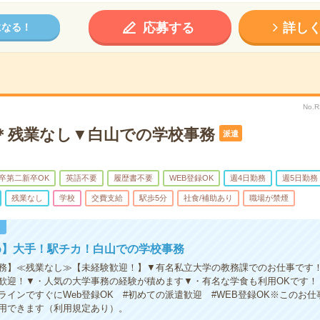
応募する
詳し
になる！
No.
で＊残業なし▼白山での学校事務
派遣
卒第二新卒OK
英語不要
履歴書不要
WEB登録OK
週4日勤務
週5日勤務
残業なし
学校
交費支給
駅歩5分
社食/補助あり
職場が禁煙
！
め】大手！駅チカ！白山での学校事務
務】≪残業なし≫【未経験歓迎！】▼有名私立大学の教務課でのお仕事です
歓迎！▼・人気の大学事務の経験が積めます▼・有名な学食も利用OKです！
ラインですぐにWeb登録OK #初めての派遣歓迎 #WEB登録OK※このお
用できます（利用規定あり）。