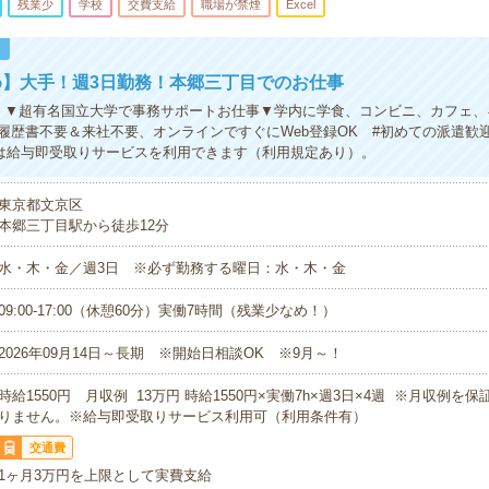
残業少
学校
交費支給
職場が禁煙
Excel
！
め】大手！週3日勤務！本郷三丁目でのお仕事
】▼超有名国立大学で事務サポートお仕事▼学内に学食、コンビニ、カフェ、
履歴書不要＆来社不要、オンラインですぐにWeb登録OK #初めての派遣歓迎
は給与即受取りサービスを利用できます（利用規定あり）。
東京都文京区
本郷三丁目駅から徒歩12分
水・木・金／週3日 ※必ず勤務する曜日：水・木・金
09:00-17:00（休憩60分）実働7時間（残業少なめ！）
2026年09月14日～長期 ※開始日相談OK ※9月～！
時給1550円 月収例 13万円 時給1550円×実働7h×週3日×4週 ※月収例を
りません。※給与即受取りサービス利用可（利用条件有）
交通費
1ヶ月3万円を上限として実費支給