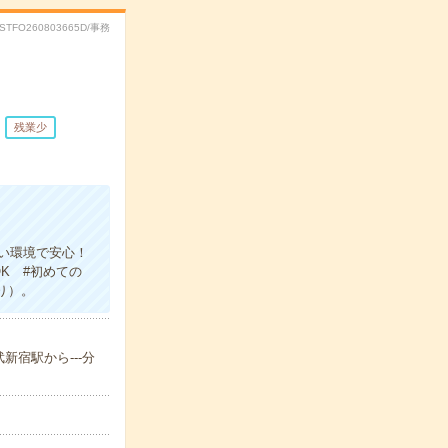
RSTFO260803665D/事務
残業少
い環境で安心！
K #初めての
り）。
新宿駅から---分