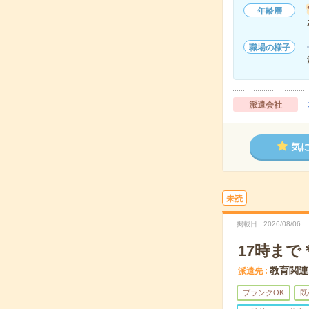
年齢層
職場の様子
派遣会社
気
未読
掲載日
2026/08/06
17時ま
教育関連
派遣先
ブランクOK
既