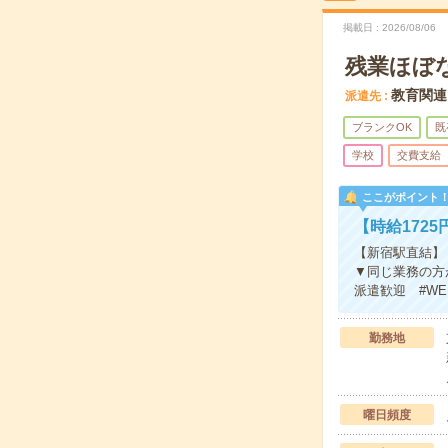
掲載日
2026/08/06
残業ほぼ
教育関連
派遣先
ブランクOK
既
学校
交費支給
ここがポイント
【時給172
【新宿駅直結】
▼同じ業務の方
派遣歓迎 #W
勤務地
曜日頻度