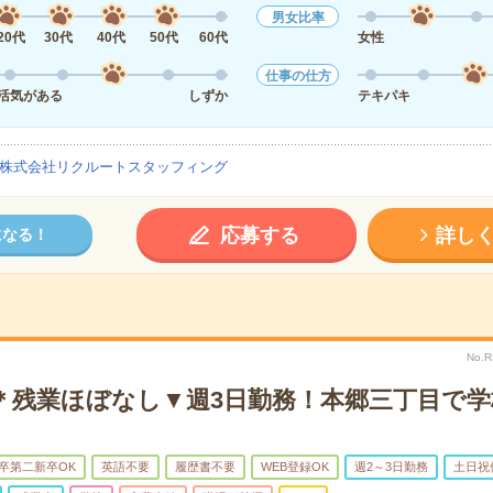
男女比率
20代
30代
40代
50代
60代
女性
仕事の仕方
活気がある
しずか
テキパキ
株式会社リクルートスタッフィング
応募する
詳し
になる！
No.
で＊残業ほぼなし▼週3日勤務！本郷三丁目で
卒第二新卒OK
英語不要
履歴書不要
WEB登録OK
週2～3日勤務
土日祝