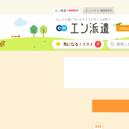
エン派遣
74686
件
エンバイト
82531
件
ちょうど良いワークライフバランスが叶う
関東版
気になる！リスト
0
保存し
未読