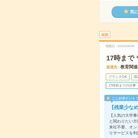
気
未読
掲載日
2026/08/06
17時ま
教育関連
派遣先
ブランクOK
既
17時前までの仕事
ここがポイント
【残業少な
【人気の大学事
と関わりたい方
来社不要、オン
りサービスを利