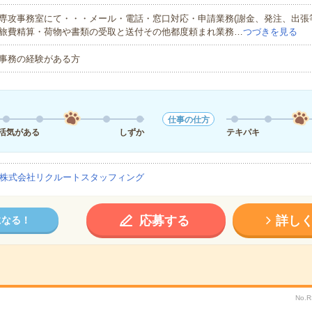
専攻事務室にて・・・メール・電話・窓口対応・申請業務(謝金、発注、出張
旅費精算・荷物や書類の受取と送付その他都度頼まれ業務…
つづきを見る
事務の経験がある方
仕事の仕方
活気がある
しずか
テキパキ
株式会社リクルートスタッフィング
応募する
詳し
になる！
No.