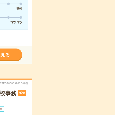
男性
コツコツ
く見る
RSTFO260803263D/事務
学校事務
派遣
休