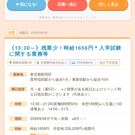
気になる!
応募へ進む
詳しく見る
派遣会社
株式会社リクルートスタッフィング
未読
掲載日
2026/08/09
《13:30～》残業少！時給1656円＊入学試験
に関する業務等
職種未経験OK
交通費別途支給あり
WEB登録OK
紹介予定派遣
東京都新宿区
勤務地
西早稲田駅から徒歩1分／東新宿駅から徒歩10分
月～金（週5日） ※☆授業がある祝日およびイベント時、
曜日頻度
土日祝出勤がございます（代休あり）
13:30～21:20(実働6時間50分 休憩1時間)※☆五週に1回
時間
遅番あり 14:00～21:5…
2026年08月下旬～長期 ※8月～！
期間
時給1656円 月収例 226,209円+残業代
時給