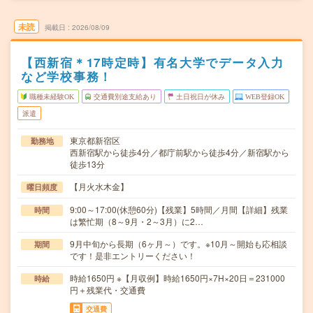
未読
掲載日
2026/08/09
【西新宿＊17時定時】有名大学でデータ入力
など学校事務！
職種未経験OK
交通費別途支給あり
土日祝日が休み
WEB登録OK
派遣
東京都新宿区
勤務地
西新宿駅から徒歩4分／都庁前駅から徒歩4分／新宿駅から
徒歩13分
【月火水木金】
曜日頻度
9:00～17:00(休憩60分)【残業】5時間／月間【詳細】残業
時間
は繁忙期（8～9月・2～3月）に2…
9月中旬から長期（6ヶ月～）です。※10月～開始も応相談
期間
です！是非エントリーください！
時給1650円 ※【月収例】時給1650円×7H×20日＝231000
時給
円＋残業代・交通費
交通費