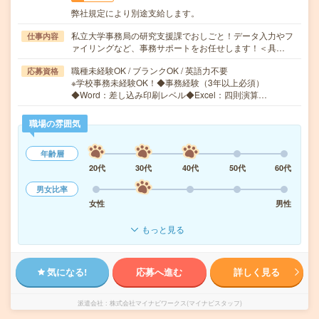
弊社規定により別途支給します。
私立大学事務局の研究支援課でおしごと！データ入力やフ
仕事内容
ァイリングなど、事務サポートをお任せします！＜具…
職種未経験OK / ブランクOK / 英語力不要
応募資格
※学校事務未経験OK！◆事務経験（3年以上必須）
◆Word：差し込み印刷レベル◆Excel：四則演算…
職場の雰囲気
年齢層
20代
30代
40代
50代
60代
男女比率
女性
男性
もっと見る
気になる!
応募へ進む
詳しく見る
派遣会社
株式会社マイナビワークス(マイナビスタッフ)