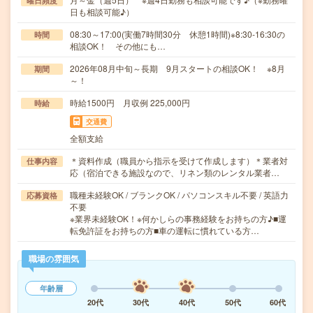
曜日頻度
日も相談可能♪）
08:30～17:00(実働7時間30分 休憩1時間)※8:30-16:30の
時間
相談OK！ その他にも…
2026年08月中旬～長期 9月スタートの相談OK！ ※8月
期間
～！
時給1500円 月収例 225,000円
時給
交通費
全額支給
＊資料作成（職員から指示を受けて作成します）＊業者対
仕事内容
応（宿泊できる施設なので、リネン類のレンタル業者…
職種未経験OK / ブランクOK / パソコンスキル不要 / 英語力
応募資格
不要
※業界未経験OK！※何かしらの事務経験をお持ちの方♪■運
転免許証をお持ちの方■車の運転に慣れている方…
職場の雰囲気
年齢層
20代
30代
40代
50代
60代