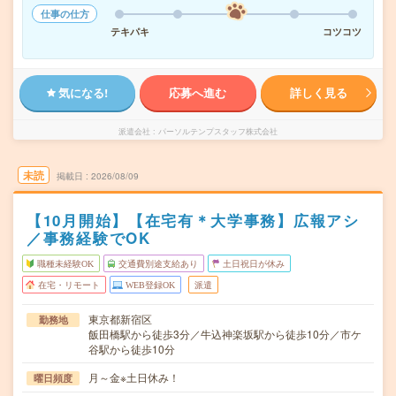
仕事の仕方
テキパキ
コツコツ
気になる!
応募へ進む
詳しく見る
派遣会社
パーソルテンプスタッフ株式会社
未読
掲載日
2026/08/09
【10月開始】【在宅有＊大学事務】広報アシ
／事務経験でOK
職種未経験OK
交通費別途支給あり
土日祝日が休み
在宅・リモート
WEB登録OK
派遣
東京都新宿区
勤務地
飯田橋駅から徒歩3分／牛込神楽坂駅から徒歩10分／市ケ
谷駅から徒歩10分
月～金※土日休み！
曜日頻度