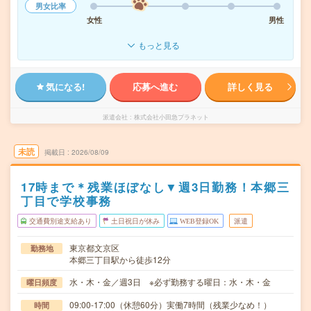
男女比率
女性
男性
もっと見る
気になる!
応募へ進む
詳しく見る
派遣会社
株式会社小田急プラネット
未読
掲載日
2026/08/09
17時まで＊残業ほぼなし▼週3日勤務！本郷三
丁目で学校事務
交通費別途支給あり
土日祝日が休み
WEB登録OK
派遣
東京都文京区
勤務地
本郷三丁目駅から徒歩12分
水・木・金／週3日 ※必ず勤務する曜日：水・木・金
曜日頻度
09:00-17:00（休憩60分）実働7時間（残業少なめ！）
時間