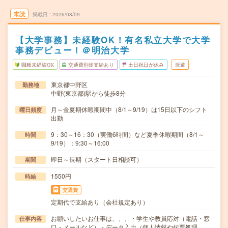
未読
掲載日
2026/08/09
【大学事務】未経験OK！有名私立大学で大学
事務デビュー！＠明治大学
職種未経験OK
交通費別途支給あり
土日祝日が休み
派遣
東京都中野区
勤務地
中野(東京都)駅から徒歩8分
月～金夏期休暇期間中（8/1～9/19）は15日以下のシフト
曜日頻度
出勤
9：30～16：30（実働6時間）など夏季休暇期間（8/1～
時間
9/19）：9:30～16:00
即日～長期（スタート日相談可）
期間
1550円
時給
交通費
定期代で支給あり（会社規定あり）
お願いしたいお仕事は、、、・学生や教員応対（電話・窓
仕事内容
口・メールなど）・データ入力（個人情報や伝票処理…