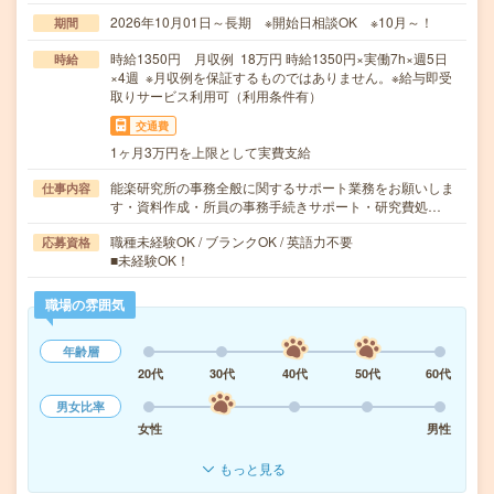
2026年10月01日～長期 ※開始日相談OK ※10月～！
期間
時給1350円 月収例 18万円 時給1350円×実働7h×週5日
時給
×4週 ※月収例を保証するものではありません。※給与即受
取りサービス利用可（利用条件有）
交通費
1ヶ月3万円を上限として実費支給
能楽研究所の事務全般に関するサポート業務をお願いしま
仕事内容
す・資料作成・所員の事務手続きサポート・研究費処…
職種未経験OK / ブランクOK / 英語力不要
応募資格
■未経験OK！
職場の雰囲気
年齢層
20代
30代
40代
50代
60代
男女比率
女性
男性
もっと見る