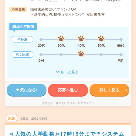
職種未経験OK / ブランクOK
応募資格
＊基本的なPC操作（タイピング）が出来る方
職場の雰囲気
年齢層
20代
30代
40代
50代
60代
男女比率
女性
男性
もっと見る
気になる!
応募へ進む
詳しく見る
派遣会社
株式会社フジキャリアデザイン
未読
掲載日
2026/08/09
≪人気の大学勤務≫17時15分まで＊システム