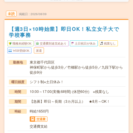
未読
掲載日
2026/08/09
【週3日×10時始業】即日OK！私立女子大で
学校事務
職種未経験OK
交通費別途支給あり
土日祝日が休み
残業なし
WEB登録OK
派遣
東京都千代田区
勤務地
神保町駅から徒歩3分／竹橋駅から徒歩5分／九段下駅から
徒歩9分
シフト制※土日休み！
曜日頻度
10:00～17:00(実働:6時間) (休憩60分) ※残業なし
時間
【急募】即日～長期（3カ月以上） ★8月～OK！
期間
時給1650円
時給
交通費
交通費支給