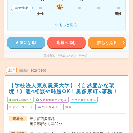
男女比率
女性
男性
もっと見る
気になる!
応募へ進む
詳しく見る
派遣会社
株式会社スタッフサービス
未読
掲載日
2026/08/09
【学校法人東京農業大学】《自然豊かな環
境！》週4相談や時短OK！奥多摩町×事務！
職種未経験OK
交通費別途支給あり
土日祝日が休み
在宅・リモート
WEB登録OK
派遣
東京都西多摩郡
勤務地
奥多摩駅から車20分
月～金（週5日） ※週4日勤務も相談可能です♪（※勤務曜