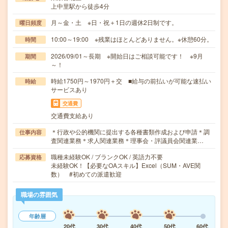
上中里駅から徒歩4分
月～金・土 ※日・祝＋1日の週休2日制です。
曜日頻度
10:00～19:00 ※残業はほとんどありません。※休憩60分。
時間
2026/09/01～長期 ※開始日はご相談可能です！ ※9月
期間
～！
時給1750円～1970円＋交 ■給与の前払いが可能な速払い
時給
サービスあり
交通費
交通費支給あり
＊行政や公的機関に提出する各種書類作成および申請＊調
仕事内容
査関連業務＊求人関連業務＊理事会・評議員会関連業…
職種未経験OK / ブランクOK / 英語力不要
応募資格
未経験OK！【必要なOAスキル】Excel（SUM・AVE関
数） #初めての派遣歓迎
職場の雰囲気
年齢層
20代
30代
40代
50代
60代