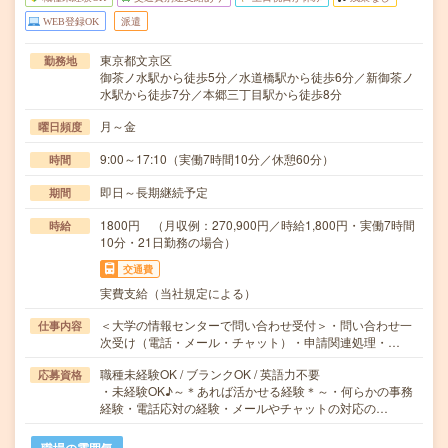
WEB登録OK
派遣
東京都文京区
勤務地
御茶ノ水駅から徒歩5分／水道橋駅から徒歩6分／新御茶ノ
水駅から徒歩7分／本郷三丁目駅から徒歩8分
月～金
曜日頻度
9:00～17:10（実働7時間10分／休憩60分）
時間
即日～長期継続予定
期間
1800円 （月収例：270,900円／時給1,800円・実働7時間
時給
10分・21日勤務の場合）
交通費
実費支給（当社規定による）
＜大学の情報センターで問い合わせ受付＞・問い合わせ一
仕事内容
次受け（電話・メール・チャット）・申請関連処理・…
職種未経験OK / ブランクOK / 英語力不要
応募資格
・未経験OK♪～＊あれば活かせる経験＊～・何らかの事務
経験・電話応対の経験・メールやチャットの対応の…