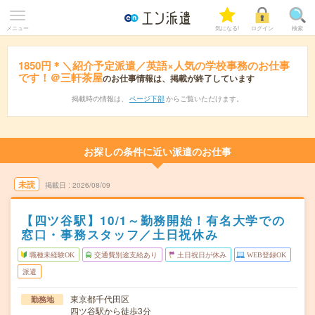
メニュー
気になる!
ログイン
検索
1850円＊＼紹介予定派遣／英語×人気の学校事務のお仕事
です！＠三軒茶屋
のお仕事情報は、掲載が終了しています
掲載時の情報は、
ページ下部
からご覧いただけます。
お探しの条件に近い派遣のお仕事
未読
掲載日
2026/08/09
【四ツ谷駅】10/1～勤務開始！有名大学での
窓口・事務スタッフ／土日祝休み
職種未経験OK
交通費別途支給あり
土日祝日が休み
WEB登録OK
派遣
東京都千代田区
勤務地
四ツ谷駅から徒歩3分