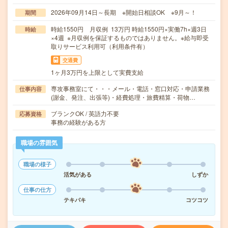
2026年09月14日～長期 ※開始日相談OK ※9月～！
期間
時給1550円 月収例 13万円 時給1550円×実働7h×週3日
時給
×4週 ※月収例を保証するものではありません。※給与即受
取りサービス利用可（利用条件有）
交通費
1ヶ月3万円を上限として実費支給
専攻事務室にて・・・メール・電話・窓口対応・申請業務
仕事内容
(謝金、発注、出張等)・経費処理・旅費精算・荷物…
ブランクOK / 英語力不要
応募資格
事務の経験がある方
職場の雰囲気
職場の様子
活気がある
しずか
仕事の仕方
テキパキ
コツコツ