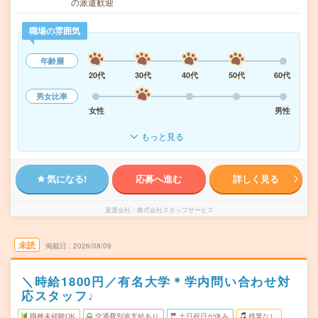
の派遣歓迎
職場の雰囲気
年齢層
20代
30代
40代
50代
60代
男女比率
女性
男性
もっと見る
気になる!
応募へ進む
詳しく見る
派遣会社
株式会社スタッフサービス
未読
掲載日
2026/08/09
＼時給1800円／有名大学＊学内問い合わせ対
応スタッフ♩
職種未経験OK
交通費別途支給あり
土日祝日が休み
残業なし