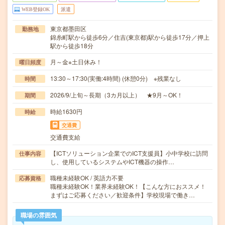
WEB登録OK
派遣
東京都墨田区
勤務地
錦糸町駅から徒歩6分／住吉(東京都)駅から徒歩17分／押上
駅から徒歩18分
月～金※土日休み！
曜日頻度
13:30～17:30(実働:4時間) (休憩0分) ※残業なし
時間
2026/9/上旬～長期（3カ月以上） ★9月～OK！
期間
時給1630円
時給
交通費
交通費支給
【ICTソリューション企業でのICT支援員】小中学校に訪問
仕事内容
し、使用しているシステムやICT機器の操作…
職種未経験OK / 英語力不要
応募資格
職種未経験OK！業界未経験OK！【こんな方におススメ！
まずはご応募ください／歓迎条件】学校現場で働き…
職場の雰囲気