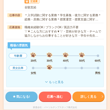
交通費
全額支給
＊入学試験に関する業務＊学生募集・後方に関する業務＊
仕事内容
総務・庶務に関する業務＊授業運営・授業支援に関す…
職種未経験OK / ブランクOK / 英語力不要
応募資格
▽▼こんな方におすすめ▼▽・芸術が好きな方・チームで
協力しながらお仕事することが好きな方・学生や先生…
職場の雰囲気
年齢層
20代
30代
40代
50代
60代
男女比率
女性
男性
もっと見る
気になる!
応募へ進む
詳しく見る
派遣会社
パーソルテンプスタッフ株式会社