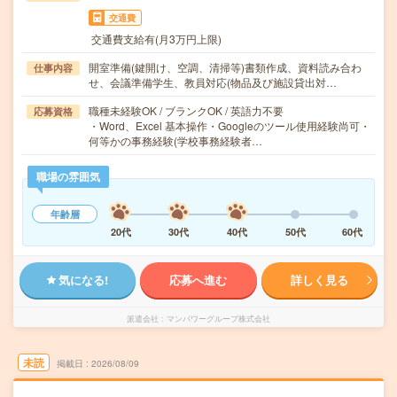
交通費
交通費支給有(月3万円上限)
開室準備(鍵開け、空調、清掃等)書類作成、資料読み合わ
仕事内容
せ、会議準備学生、教員対応(物品及び施設貸出対…
職種未経験OK / ブランクOK / 英語力不要
応募資格
・Word、Excel 基本操作・Googleのツール使用経験尚可・
何等かの事務経験(学校事務経験者…
職場の雰囲気
年齢層
20代
30代
40代
50代
60代
気になる!
応募へ進む
詳しく見る
派遣会社
マンパワーグループ株式会社
未読
掲載日
2026/08/09