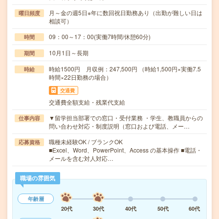
月～金の週5日※年に数回祝日勤務あり（出勤が難しい日は
曜日頻度
相談可）
09：00～17：00(実働7時間/休憩60分)
時間
10月1日～長期
期間
時給1500円 月収例：247,500円 （時給1,500円×実働7.5
時給
時間×22日勤務の場合）
交通費
交通費全額支給・残業代支給
▼留学担当部署での窓口・受付業務 ・学生、教職員からの
仕事内容
問い合わせ対応・制度説明（窓口および電話、メー…
職種未経験OK / ブランクOK
応募資格
■Excel、Word、PowerPoint、Access の基本操作 ■電話・
メールを含む対人対応…
職場の雰囲気
年齢層
20代
30代
40代
50代
60代