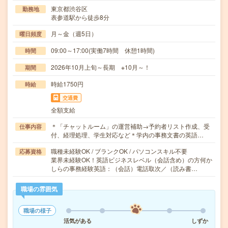
東京都渋谷区
勤務地
表参道駅から徒歩8分
月～金（週5日）
曜日頻度
09:00～17:00(実働7時間 休憩1時間)
時間
2026年10月上旬～長期 ※10月～！
期間
時給1750円
時給
交通費
全額支給
＊「チャットルーム」の運営補助→予約者リスト作成、受
仕事内容
付、経理処理、学生対応など＊学内の事務文書の英語…
職種未経験OK / ブランクOK / パソコンスキル不要
応募資格
業界未経験OK！英語ビジネスレベル（会話含め）の方何か
しらの事務経験英語：（会話）電話取次／（読み書…
職場の雰囲気
職場の様子
活気がある
しずか