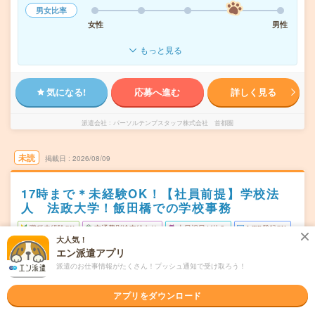
男女比率
女性
男性
もっと見る
気になる!
応募へ進む
詳しく見る
派遣会社
パーソルテンプスタッフ株式会社 首都圏
未読
掲載日
2026/08/09
17時まで＊未経験OK！【社員前提】学校法
人 法政大学！飯田橋での学校事務
職種未経験OK
交通費別途支給あり
土日祝日が休み
WEB登録OK
大人気！
紹介予定派遣
エン派遣アプリ
派遣のお仕事情報がたくさん！プッシュ通知で受け取ろう！
東京都千代田区
勤務地
飯田橋駅から徒歩7分／市ケ谷駅から徒歩7分
アプリをダウンロード
月～金／週5日
曜日頻度