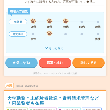
いずれかに該当する方のみ、応募が可能です。◆世…
職場の雰囲気
年齢層
20代
30代
40代
50代
60代
男女比率
女性
男性
もっと見る
気になる!
応募へ進む
詳しく見る
派遣会社
パーソルテンプスタッフ株式会社
未読
掲載日
2026/08/09
大学勤務＊未経験者歓迎＊資料請求管理など
＊同業務者も在籍