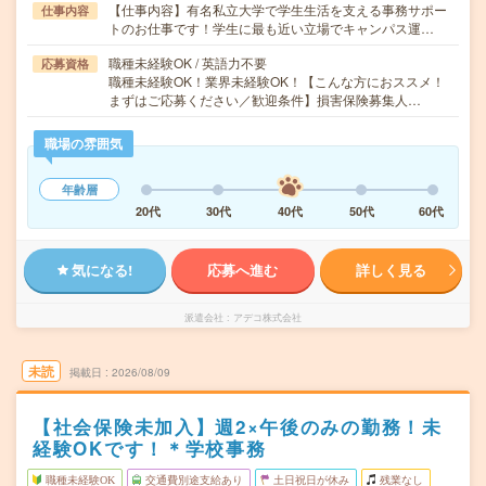
【仕事内容】有名私立大学で学生生活を支える事務サポー
仕事内容
トのお仕事です！学生に最も近い立場でキャンパス運…
職種未経験OK / 英語力不要
応募資格
職種未経験OK！業界未経験OK！【こんな方におススメ！
まずはご応募ください／歓迎条件】損害保険募集人…
職場の雰囲気
年齢層
20代
30代
40代
50代
60代
気になる!
応募へ進む
詳しく見る
派遣会社
アデコ株式会社
未読
掲載日
2026/08/09
【社会保険未加入】週2×午後のみの勤務！未
経験OKです！＊学校事務
職種未経験OK
交通費別途支給あり
土日祝日が休み
残業なし