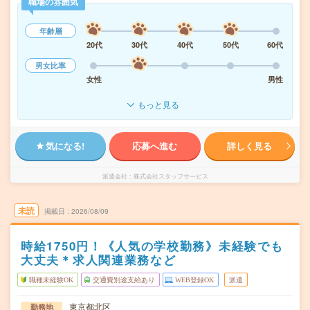
職場の雰囲気
年齢層
20代
30代
40代
50代
60代
男女比率
女性
男性
もっと見る
気になる!
応募へ進む
詳しく見る
派遣会社
株式会社スタッフサービス
未読
掲載日
2026/08/09
時給1750円！《人気の学校勤務》未経験でも
大丈夫＊求人関連業務など
職種未経験OK
交通費別途支給あり
WEB登録OK
派遣
東京都北区
勤務地