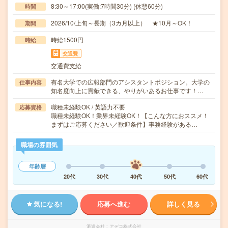
8:30～17:00(実働:7時間30分) (休憩60分)
時間
2026/10/上旬～長期（3カ月以上） ★10月～OK！
期間
時給1500円
時給
交通費
交通費支給
有名大学での広報部門のアシスタントポジション。大学の
仕事内容
知名度向上に貢献できる、やりがいあるお仕事です！…
職種未経験OK / 英語力不要
応募資格
職種未経験OK！業界未経験OK！【こんな方におススメ！
まずはご応募ください／歓迎条件】事務経験がある…
職場の雰囲気
年齢層
20代
30代
40代
50代
60代
気になる!
応募へ進む
詳しく見る
派遣会社
アデコ株式会社