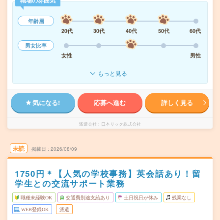
職場の雰囲気
年齢層
20代
30代
40代
50代
60代
男女比率
女性
男性
もっと見る
気になる!
応募へ進む
詳しく見る
派遣会社
日本リック株式会社
未読
掲載日
2026/08/09
1750円＊【人気の学校事務】英会話あり！留
学生との交流サポート業務
職種未経験OK
交通費別途支給あり
土日祝日が休み
残業なし
WEB登録OK
派遣