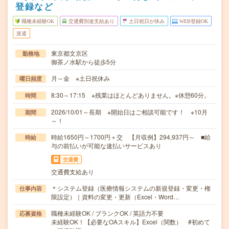
登録など
職種未経験OK
交通費別途支給あり
土日祝日が休み
WEB登録OK
派遣
東京都文京区
勤務地
御茶ノ水駅から徒歩5分
月～金 ※土日祝休み
曜日頻度
8:30～17:15 ※残業はほとんどありません。※休憩60分。
時間
2026/10/01～長期 ※開始日はご相談可能です！ ※10月
期間
～！
時給1650円～1700円＋交 【月収例】294,937円～ ■給
時給
与の前払いが可能な速払いサービスあり
交通費
交通費支給あり
＊システム登録（医療情報システムの新規登録・変更・権
仕事内容
限設定）｜資料の変更・更新（Excel・Word…
職種未経験OK / ブランクOK / 英語力不要
応募資格
未経験OK！【必要なOAスキル】Excel（関数） #初めて