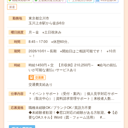
職種未経験OK
交通費別途支給あり
土日祝日が休み
WEB登録OK
派遣
東京都立川市
勤務地
玉川上水駅から徒歩6分
月～金 ※土日祝休み
曜日頻度
8:45～17:00 ※休憩60分。
時間
2026/10/01～長期 ※開始日はご相談可能です！ ※10月
期間
～！
時給1450円＋交 【月収例】210,250円～ ■給与の前払
時給
いが可能な速払いサービスあり
交通費
交通費支給あり
＊イベントサポート（受付・案内）｜個人見学対応サポー
仕事内容
ト（取次中心）｜資料請求管理サポート｜来校者人数…
職種未経験OK / ブランクOK / 英語力不要
応募資格
◆未経験者歓迎！◆窓口対応の経験がある方歓迎。◆【必
要なOAスキル】Word（図・フォーム活用） #…