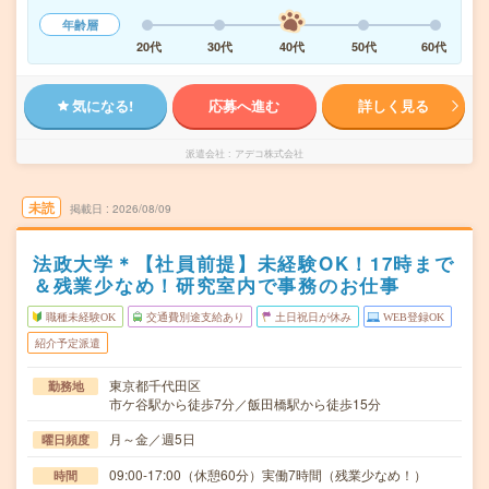
年齢層
20代
30代
40代
50代
60代
気になる!
応募へ進む
詳しく見る
派遣会社
アデコ株式会社
未読
掲載日
2026/08/09
法政大学＊【社員前提】未経験OK！17時まで
＆残業少なめ！研究室内で事務のお仕事
職種未経験OK
交通費別途支給あり
土日祝日が休み
WEB登録OK
紹介予定派遣
東京都千代田区
勤務地
市ケ谷駅から徒歩7分／飯田橋駅から徒歩15分
月～金／週5日
曜日頻度
09:00-17:00（休憩60分）実働7時間（残業少なめ！）
時間