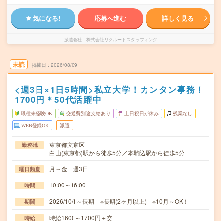
気になる!
応募へ進む
詳しく見る
派遣会社
株式会社リクルートスタッフィング
未読
掲載日
2026/08/09
<週3日×1日5時間>私立大学！カンタン事務！
1700円＊50代活躍中
職種未経験OK
交通費別途支給あり
土日祝日が休み
残業なし
WEB登録OK
派遣
東京都文京区
勤務地
白山(東京都)駅から徒歩5分／本駒込駅から徒歩5分
月～金 週3日
曜日頻度
10:00～16:00
時間
2026/10/1～長期 ※長期(2ヶ月以上) ※10月～OK！
期間
時給1600～1700円＋交
時給