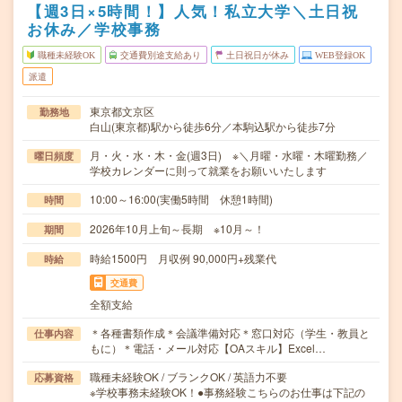
【週3日×5時間！】人気！私立大学＼土日祝
お休み／学校事務
職種未経験OK
交通費別途支給あり
土日祝日が休み
WEB登録OK
派遣
東京都文京区
勤務地
白山(東京都)駅から徒歩6分／本駒込駅から徒歩7分
月・火・水・木・金(週3日) ※＼月曜・水曜・木曜勤務／
曜日頻度
学校カレンダーに則って就業をお願いいたします
10:00～16:00(実働5時間 休憩1時間)
時間
2026年10月上旬～長期 ※10月～！
期間
時給1500円 月収例 90,000円+残業代
時給
交通費
全額支給
＊各種書類作成＊会議準備対応＊窓口対応（学生・教員と
仕事内容
もに）＊電話・メール対応【OAスキル】Excel…
職種未経験OK / ブランクOK / 英語力不要
応募資格
※学校事務未経験OK！●事務経験こちらのお仕事は下記の