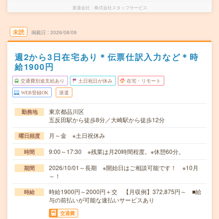
派遣会社
株式会社スタッフサービス
未読
掲載日
2026/08/09
週2から3日在宅あり＊伝票仕訳入力など＊時
給1900円
交通費別途支給あり
土日祝日が休み
在宅・リモート
WEB登録OK
派遣
東京都品川区
勤務地
五反田駅から徒歩8分／大崎駅から徒歩12分
月～金 ※土日祝休み
曜日頻度
9:00～17:30 ※残業は月20時間程度。※休憩60分。
時間
2026/10/01～長期 ※開始日はご相談可能です！ ※10月
期間
～！
時給1900円～2000円＋交 【月収例】372,875円～ ■給
時給
与の前払いが可能な速払いサービスあり
交通費