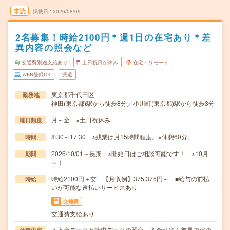
未読
掲載日
2026/08/09
2名募集！時給2100円＊週1日の在宅あり＊差
異内容の照会など
交通費別途支給あり
土日祝日が休み
在宅・リモート
WEB登録OK
派遣
東京都千代田区
勤務地
神田(東京都)駅から徒歩8分／小川町(東京都)駅から徒歩3分
月～金 ※土日祝休み
曜日頻度
8:30～17:30 ※残業は月15時間程度。※休憩60分。
時間
2026/10/01～長期 ※開始日はご相談可能です！ ※10月
期間
～！
時給2100円＋交 【月収例】375,375円～ ■給与の前払
時給
いが可能な速払いサービスあり
交通費
交通費支給あり
＊入金データと請求データの照合・入金引当｜差異内容の