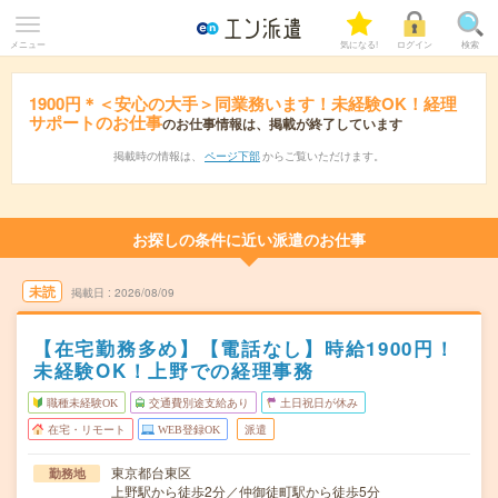
メニュー
気になる!
ログイン
検索
1900円＊＜安心の大手＞同業務います！未経験OK！経理
サポートのお仕事
のお仕事情報は、掲載が終了しています
掲載時の情報は、
ページ下部
からご覧いただけます。
お探しの条件に近い派遣のお仕事
未読
掲載日
2026/08/09
【在宅勤務多め】【電話なし】時給1900円！
未経験OK！上野での経理事務
職種未経験OK
交通費別途支給あり
土日祝日が休み
在宅・リモート
WEB登録OK
派遣
東京都台東区
勤務地
上野駅から徒歩2分／仲御徒町駅から徒歩5分