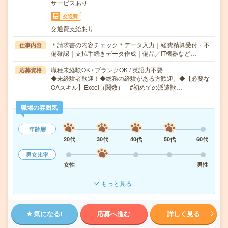
サービスあり
交通費
交通費支給あり
＊請求書の内容チェック＊データ入力｜経費精算受付・不
仕事内容
備確認｜支払手続きデータ作成｜備品／IT機器など…
職種未経験OK / ブランクOK / 英語力不要
応募資格
◆未経験者歓迎！◆総務の経験がある方歓迎。◆【必要な
OAスキル】Excel（関数） #初めての派遣歓…
職場の雰囲気
年齢層
20代
30代
40代
50代
60代
男女比率
女性
男性
もっと見る
気になる!
応募へ進む
詳しく見る