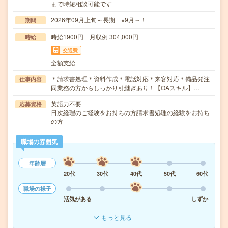
まで時短相談可能です
2026年09月上旬～長期 ※9月～！
期間
時給1900円 月収例 304,000円
時給
交通費
全額支給
＊請求書処理＊資料作成＊電話対応＊来客対応＊備品発注
仕事内容
同業務の方からしっかり引継ぎあり！【OAスキル】…
英語力不要
応募資格
日次経理のご経験をお持ちの方請求書処理の経験をお持ち
の方
職場の雰囲気
年齢層
20代
30代
40代
50代
60代
職場の様子
活気がある
しずか
もっと見る