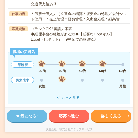
交通費支給あり
＊伝票仕訳入力（立替金の精算＊仮受金の処理／会計ソフ
仕事内容
ト使用）＊売上管理＊経費管理＊入出金処理＊残高管…
ブランクOK / 英語力不要
応募資格
◆経理事務の経験がある方◆【必要なOAスキル】
Excel（ピボット） #初めての派遣歓迎
職場の雰囲気
年齢層
20代
30代
40代
50代
60代
男女比率
女性
男性
もっと見る
気になる!
応募へ進む
詳しく見る
派遣会社
株式会社スタッフサービス