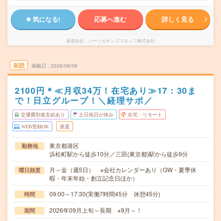
気になる!
応募へ進む
詳しく見る
派遣会社
パーソルテンプスタッフ株式会社
未読
掲載日
2026/08/09
2100円＊≪月収34万！在宅あり≫17：30ま
で！日立グループ！＼経理サポ／
交通費別途支給あり
土日祝日が休み
在宅・リモート
WEB登録OK
派遣
東京都港区
勤務地
浜松町駅から徒歩10分／三田(東京都)駅から徒歩9分
月～金（週5日） ※会社カレンダーあり（GW・夏季休
曜日頻度
暇・年末年始・創立記念日ほか）
09:00～17:30(実働7時間45分 休憩45分)
時間
2026年09月上旬～長期 ※9月～！
期間