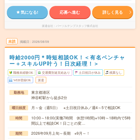
気になる!
応募へ進む
詳しく見る
派遣会社
パーソルテンプスタッフ株式会社
未読
掲載日
2026/08/09
時給2000円＊時短相談OK！＜有名ベンチャ
ー＋スキルUP叶う！日次経理！＞
職種未経験OK
交通費別途支給あり
土日祝日が休み
残業なし
WEB登録OK
派遣
東京都港区
勤務地
神谷町駅から徒歩2分
月～金（週5日） ※土日祝日休み／週4～5で相談OK
曜日頻度
10:00～18:00(実働7時間 休憩1時間)※10時～18時内で5時
時間
間以上で相談OK！日ごとの変…
2026年09月上旬～長期 ※9月～！
期間