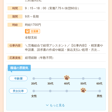
9：15～18：00（実働7.75ｈ/休憩60分）
時間
9月～長期
期間
時給1700円
時給
交通費
全額支給
＼労働組合で経理アシスタント／【仕事内容】・精算書や
仕事内容
申請書、請求書の作成や確認・振込支払い処理・月次…
経理経験（年数不問）
応募資格
職場の雰囲気
年齢層
20代
30代
40代
50代
60代
男女比率
女性
男性
もっと見る