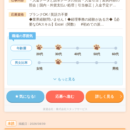
仕事内容
照会｜国内・外貨支払い処理｜引当修正｜入金予定デ…
ブランクOK / 英語力不要
応募資格
◆業界経験問いません！◆経理事務の経験がある方◆【必
要なOAスキル】Excel（関数） #初めての派…
職場の雰囲気
年齢層
20代
30代
40代
50代
60代
男女比率
女性
男性
もっと見る
気になる!
応募へ進む
詳しく見る
派遣会社
株式会社スタッフサービス
未読
掲載日
2026/08/09