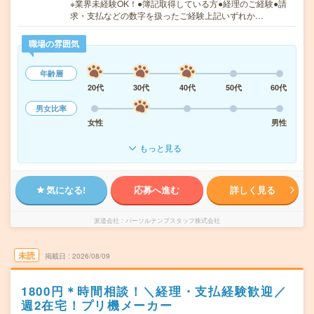
※業界未経験OK！●簿記取得している方●経理のご経験●請
求・支払などの数字を扱ったご経験上記いずれか…
職場の雰囲気
年齢層
20代
30代
40代
50代
60代
男女比率
女性
男性
もっと見る
気になる!
応募へ進む
詳しく見る
派遣会社
パーソルテンプスタッフ株式会社
未読
掲載日
2026/08/09
1800円＊時間相談！＼経理・支払経験歓迎／
週2在宅！プリ機メーカー