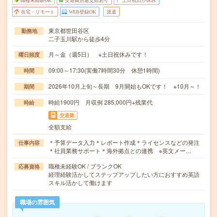
職種未経験OK
交通費別途支給あり
土日祝日が休み
在宅・リモート
WEB登録OK
派遣
東京都世田谷区
勤務地
二子玉川駅から徒歩4分
月～金（週5日） ※土日祝休みです！
曜日頻度
09:00～17:30(実働7時間30分 休憩1時間)
時間
2026年10月上旬～長期 9月開始もOKです！ ※10月～！
期間
時給1900円 月収例 285,000円+残業代
時給
交通費
全額支給
＊予算データ入力＊レポート作成＊ライセンスなどの発注
仕事内容
＊社員業務サポート＊海外拠点との連携 ※英文メー…
職種未経験OK / ブランクOK
応募資格
経理経験活かしてステップアップしたい方におすすめ英語
スキル活かして働けます
職場の雰囲気