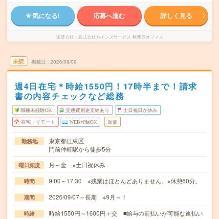
気になる!
応募へ進む
詳しく見る
派遣会社
株式会社カインズサービス 秋葉原オフィス
未読
掲載日
2026/08/09
週4日在宅＊時給1550円！17時半まで！請求
書の内容チェックなど総務
職種未経験OK
交通費別途支給あり
土日祝日が休み
在宅・リモート
WEB登録OK
派遣
東京都江東区
勤務地
門前仲町駅から徒歩5分
月～金 ※土日祝休み
曜日頻度
9:00～17:30 ※残業はほとんどありません。※休憩60分。
時間
2026/09/07～長期 ※9月～！
期間
時給1550円～1600円＋交 ■給与の前払いが可能な速払い
時給