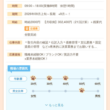
09:00～18:00(実働8時間 休憩1時間)
時間
2026年09月上旬～長期 ※9月～！
期間
時給2000円 【月収例】302,400円（21日計算）＋残業代
時給
交通費
全額支給
＊取引内容の確認＊仕訳入力＊債務管理＊支払業務＊固定
仕事内容
資産の管理 など※将来的に決算業務までお願いする…
職種未経験OK / ブランクOK / 英語力不要
応募資格
※業界未経験OK！
職場の雰囲気
年齢層
20代
30代
40代
50代
60代
男女比率
女性
男性
もっと見る