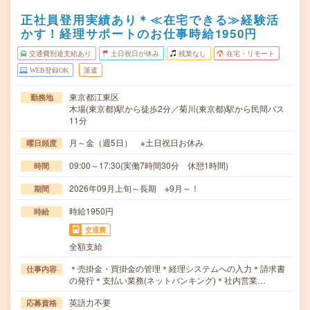
正社員登用実績あり＊≪在宅できる≫経験活
かす！経理サポートのお仕事時給1950円
交通費別途支給あり
土日祝日が休み
残業なし
在宅・リモート
WEB登録OK
派遣
東京都江東区
勤務地
木場(東京都)駅から徒歩2分／菊川(東京都)駅から民間バス
11分
月～金（週5日） ※土日祝日お休み
曜日頻度
09:00～17:30(実働7時間30分 休憩1時間)
時間
2026年09月上旬～長期 ※9月～！
期間
時給1950円
時給
交通費
全額支給
＊売掛金・買掛金の管理＊経理システムへの入力＊請求書
仕事内容
の発行＊支払い業務(ネットバンキング)＊社内営業…
英語力不要
応募資格