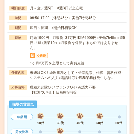
月～金／週5日 #週3日以上在宅
曜日頻度
08:50-17:20（休憩45分）実働7時間45分
時間
即日～長期 ※開始日相談OK
期間
時給1900円 月収例 31万円 時給1900円×実働7h45m×週5
時給
日×4週+残業10h ※月収例を保証するものではありませ
ん。
交通費
1ヶ月3万円を上限として実費支給
未経験OK！経理事務として・伝票起票、仕訳・資料作成・
仕事内容
システムへの入力※電話対応や庶務業務は発生しな…
職種未経験OK / ブランクOK / 英語力不要
応募資格
【歓迎/スキル】日商簿記検定
職場の雰囲気
年齢層
20代
30代
40代
50代
60代
男女比率