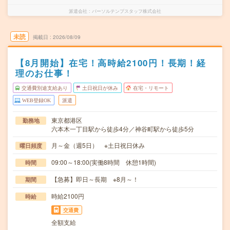
派遣会社
パーソルテンプスタッフ株式会社
未読
掲載日
2026/08/09
【8月開始】在宅！高時給2100円！長期！経
理のお仕事！
交通費別途支給あり
土日祝日が休み
在宅・リモート
WEB登録OK
派遣
東京都港区
勤務地
六本木一丁目駅から徒歩4分／神谷町駅から徒歩5分
月～金（週5日） ※土日祝日休み
曜日頻度
09:00～18:00(実働8時間 休憩1時間)
時間
【急募】即日～長期 ※8月～！
期間
時給2100円
時給
交通費
全額支給