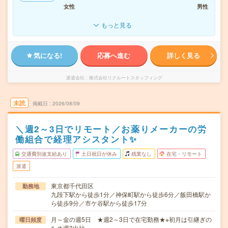
女性
男性
もっと見る
気になる!
応募へ進む
詳しく見る
派遣会社
株式会社リクルートスタッフィング
未読
掲載日
2026/08/09
＼週2～3日でリモート／お薬りメーカーの労
働組合で経理アシスタント✨
交通費別途支給あり
土日祝日が休み
残業なし
在宅・リモート
派遣
東京都千代田区
勤務地
九段下駅から徒歩1分／神保町駅から徒歩6分／飯田橋駅か
ら徒歩9分／市ケ谷駅から徒歩17分
月～金の週5日 ★週2～3日で在宅勤務★※初月は引継ぎの
曜日頻度
ため週3出社