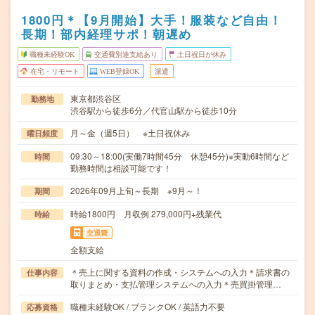
1800円＊【9月開始】大手！服装など自由！
長期！部内経理サポ！朝遅め
職種未経験OK
交通費別途支給あり
土日祝日が休み
在宅・リモート
WEB登録OK
派遣
東京都渋谷区
勤務地
渋谷駅から徒歩6分／代官山駅から徒歩10分
月～金（週5日） ※土日祝休み
曜日頻度
09:30～18:00(実働7時間45分 休憩45分)※実動6時間など
時間
勤務時間は相談可能です！
2026年09月上旬～長期 ※9月～！
期間
時給1800円 月収例 279,000円+残業代
時給
交通費
全額支給
＊売上に関する資料の作成・システムへの入力＊請求書の
仕事内容
取りまとめ・支払管理システムへの入力＊売買掛管理…
職種未経験OK / ブランクOK / 英語力不要
応募資格