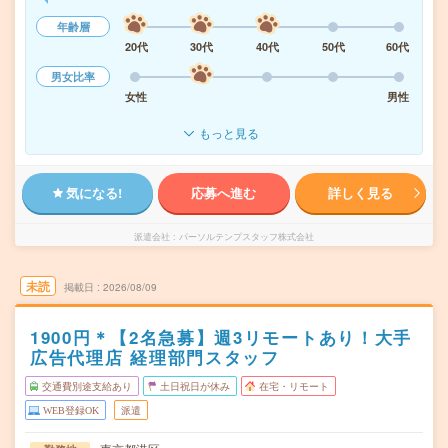
年齢層
20代
30代
40代
50代
60代
男女比率
女性
男性
もっと見る
気になる!
応募へ進む
詳しく見る
派遣会社
パーソルテンプスタッフ株式会社
未読
掲載日
2026/08/09
1900円＊【2名急募】週3リモートあり！大手
広告代理店 経理部門スタッフ
交通費別途支給あり
土日祝日が休み
在宅・リモート
WEB登録OK
派遣