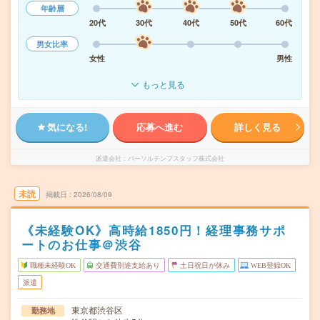
年齢層
20代
30代
40代
50代
60代
男女比率
女性
男性
もっと見る
気になる!
応募へ進む
詳しく見る
派遣会社
パーソルテンプスタッフ株式会社
未読
掲載日
2026/08/09
《未経験OK》高時給1850円！経理事務サポ
ートのお仕事＠渋谷
職種未経験OK
交通費別途支給あり
土日祝日が休み
WEB登録OK
派遣
東京都渋谷区
勤務地