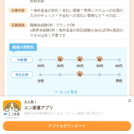
全額支給
＊海外送金の対応＊支払い業務＊専用システムへの伝票の
仕事内容
入力やチェック＊子会社への支払い業務など＊そのほ…
職種未経験OK / ブランクOK
応募資格
※業界未経験OK！海外送金の対応経験があればOK※英語の
スキルは全く不要です
職場の雰囲気
年齢層
20代
30代
40代
50代
60代
男女比率
女性
男性
もっと見る
大人気！
エン派遣アプリ
気になる!
応募へ進む
詳しく見る
派遣のお仕事情報がたくさん！プッシュ通知で受け取ろう！
派遣会社
パーソルテンプスタッフ株式会社
アプリをダウンロード