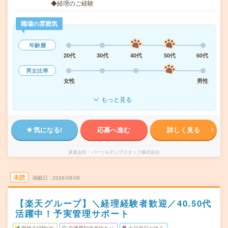
◆経理のご経験
職場の雰囲気
年齢層
20代
30代
40代
50代
60代
男女比率
女性
男性
もっと見る
気になる!
応募へ進む
詳しく見る
派遣会社
パーソルテンプスタッフ株式会社
未読
掲載日
2026/08/09
【楽天グループ】＼経理経験者歓迎／40.50代
活躍中！予実管理サポート