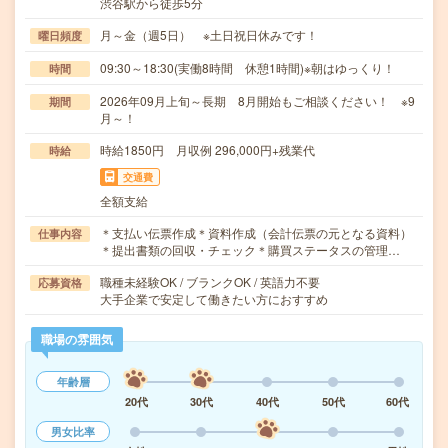
渋谷駅から徒歩5分
月～金（週5日） ※土日祝日休みです！
曜日頻度
09:30～18:30(実働8時間 休憩1時間)※朝はゆっくり！
時間
2026年09月上旬～長期 8月開始もご相談ください！ ※9
期間
月～！
時給1850円 月収例 296,000円+残業代
時給
交通費
全額支給
＊支払い伝票作成＊資料作成（会計伝票の元となる資料）
仕事内容
＊提出書類の回収・チェック＊購買ステータスの管理…
職種未経験OK / ブランクOK / 英語力不要
応募資格
大手企業で安定して働きたい方におすすめ
職場の雰囲気
年齢層
20代
30代
40代
50代
60代
男女比率