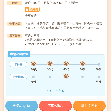
時給2100円 月収例 325,500円+残業代
時給
交通費
全額支給
＊出納、振替伝票申請、関連部門への報告・問合せ＊伝票
仕事内容
チェック＊現預金残高確認＊固定資産申請フォロー・…
英語力不要
応募資格
※業界未経験OK！●事業会社で経理のご経験がある方
●Excel：VlookUP・ピボットテーブルの実…
職場の雰囲気
年齢層
20代
30代
40代
50代
60代
男女比率
女性
男性
もっと見る
気になる!
応募へ進む
詳しく見る