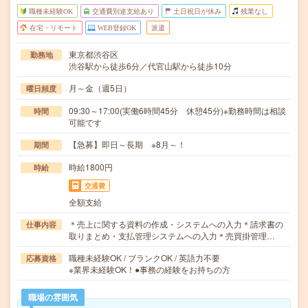
職種未経験OK
交通費別途支給あり
土日祝日が休み
残業なし
在宅・リモート
WEB登録OK
派遣
東京都渋谷区
勤務地
渋谷駅から徒歩6分／代官山駅から徒歩10分
月～金（週5日）
曜日頻度
09:30～17:00(実働6時間45分 休憩45分)※勤務時間は相談
時間
可能です
【急募】即日～長期 ※8月～！
期間
時給1800円
時給
交通費
全額支給
＊売上に関する資料の作成・システムへの入力＊請求書の
仕事内容
取りまとめ・支払管理システムへの入力＊売買掛管理…
職種未経験OK / ブランクOK / 英語力不要
応募資格
※業界未経験OK！●事務の経験をお持ちの方
職場の雰囲気