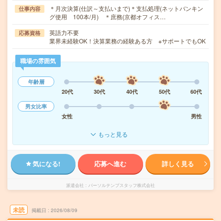
＊月次決算(仕訳～支払いまで)＊支払処理(ネットバンキン
仕事内容
グ使用 100本/月) ＊庶務(京都オフィス…
英語力不要
応募資格
業界未経験OK！決算業務の経験ある方 ※サポートでもOK
職場の雰囲気
年齢層
20代
30代
40代
50代
60代
男女比率
女性
男性
もっと見る
気になる!
応募へ進む
詳しく見る
派遣会社
パーソルテンプスタッフ株式会社
未読
掲載日
2026/08/09