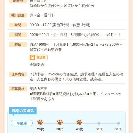
東京都港区
勤務地
新橋駅から徒歩5分／汐留駅から徒歩1分
月～金（週5日）
曜日頻度
09:30～17:30(実働7時間 休憩1時間)
時間
2026年09月上旬～長期 8月開始も相談OK！ ※9月～！
期間
時給1900円 【月収例】1,900円×7h×21日＝279,300円＋
時給
残業代＋通勤交通費
交通費
全額支給
＊請求書・Invoiceの内容確認、請求処理＊売掛金入金の消
仕事内容
込、入金内容の照合＊未収債権管理、残高確…
英語力不要
応募資格
■経理実務経験■簿記資格お持ちの方■自宅にインターネッ
ト環境がある方
職場の雰囲気
年齢層
20代
30代
40代
50代
60代