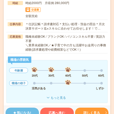
時給2000円 月収例 280,000円
時給
交通費
全額支給
＊仕訳記帳＊請求書対応＊支払い処理・預金の照合＊月次
仕事内容
決算サポート迄※スキルに合わせてお任せします！で…
職種未経験OK / ブランクOK / パソコンスキル不要 / 英語力
応募資格
不要
＼業界未経験OK／★子育て中の方も活躍中お金周りの事務
経験(請求書処理や経費精算などでOK！)
職場の雰囲気
年齢層
20代
30代
40代
50代
60代
職場の様子
活気がある
しずか
もっと見る
気になる!
応募へ進む
詳しく見る