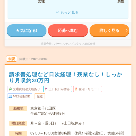
女性
男性
もっと見る
気になる!
応募へ進む
詳しく見る
派遣会社
パーソルテンプスタッフ株式会社
未読
掲載日
2026/08/09
請求書処理など日次経理！残業なし！しっか
り月収約30万円
交通費別途支給あり
土日祝日が休み
在宅・リモート
WEB登録OK
派遣
東京都千代田区
勤務地
半蔵門駅から徒歩3分
月～金（週5日） ※土日祝休み！
曜日頻度
09:00～18:00(実働8時間 休憩1時間)※週3日、実働6時間
時間