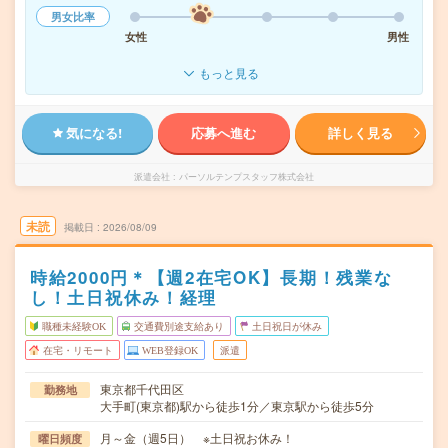
男女比率
女性
男性
もっと見る
気になる!
応募へ進む
詳しく見る
派遣会社
パーソルテンプスタッフ株式会社
未読
掲載日
2026/08/09
時給2000円＊【週2在宅OK】長期！残業な
し！土日祝休み！経理
職種未経験OK
交通費別途支給あり
土日祝日が休み
在宅・リモート
WEB登録OK
派遣
東京都千代田区
勤務地
大手町(東京都)駅から徒歩1分／東京駅から徒歩5分
月～金（週5日） ※土日祝お休み！
曜日頻度