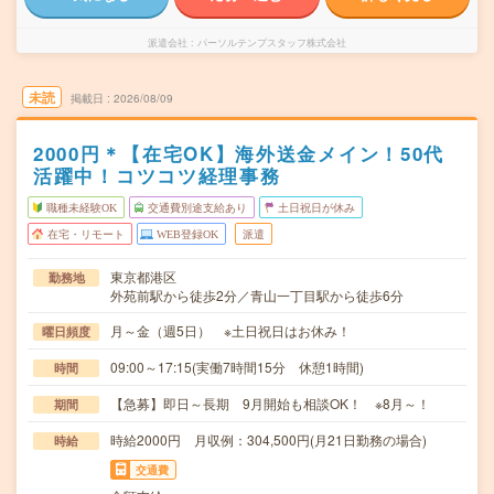
派遣会社
パーソルテンプスタッフ株式会社
未読
掲載日
2026/08/09
2000円＊【在宅OK】海外送金メイン！50代
活躍中！コツコツ経理事務
職種未経験OK
交通費別途支給あり
土日祝日が休み
在宅・リモート
WEB登録OK
派遣
東京都港区
勤務地
外苑前駅から徒歩2分／青山一丁目駅から徒歩6分
月～金（週5日） ※土日祝日はお休み！
曜日頻度
09:00～17:15(実働7時間15分 休憩1時間)
時間
【急募】即日～長期 9月開始も相談OK！ ※8月～！
期間
時給2000円 月収例：304,500円(月21日勤務の場合)
時給
交通費