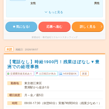
女性
男性
もっと見る
気になる!
応募へ進む
詳しく見る
派遣会社
株式会社リクルートスタッフィング
未読
掲載日
2026/08/07
【電話なし】時給1900円！残業ほぼなし▼豊
洲での経理事務
交通費別途支給あり
土日祝日が休み
WEB登録OK
派遣
東京都江東区
勤務地
豊洲駅から徒歩1分
月～金／週5日
曜日頻度
09:00-17:30（休憩60分）実働7時間30分（残業少なめ！）
時間