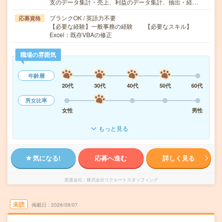
支のデータ集計・売上、利益のデータ集計、抽出・経…
ブランクOK / 英語力不要
応募資格
【必要な経験】一般事務の経験 【必要なスキル】
Excel：既存VBAの修正
職場の雰囲気
年齢層
20代
30代
40代
50代
60代
男女比率
女性
男性
もっと見る
気になる!
応募へ進む
詳しく見る
派遣会社
株式会社リクルートスタッフィング
未読
掲載日
2026/08/07