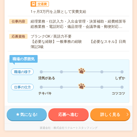
交通費
1ヶ月3万円を上限として実費支給
経理業務・仕訳入力・入出金管理・決算補助・経費精算等
仕事内容
総務業務・電話対応・備品管理・会議準備・郵便対応…
ブランクOK / 英語力不要
応募資格
【必要な経験】一般事務の経験 【必要なスキル】日商
簿記3級
職場の雰囲気
職場の様子
活気がある
しずか
仕事の仕方
テキパキ
コツコツ
気になる!
応募へ進む
詳しく見る
派遣会社
株式会社リクルートスタッフィング