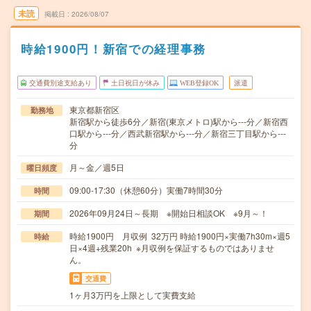
未読
掲載日
2026/08/07
時給1900円！新宿での経理事務
交通費別途支給あり
土日祝日が休み
WEB登録OK
派遣
東京都新宿区
勤務地
新宿駅から徒歩6分／新宿(東京メトロ)駅から---分／新宿西
口駅から---分／西武新宿駅から---分／新宿三丁目駅から---
分
月～金／週5日
曜日頻度
09:00-17:30（休憩60分）実働7時間30分
時間
2026年09月24日～長期 ※開始日相談OK ※9月～！
期間
時給1900円 月収例 32万円 時給1900円×実働7h30m×週5
時給
日×4週+残業20h ※月収例を保証するものではありませ
ん。
交通費
1ヶ月3万円を上限として実費支給