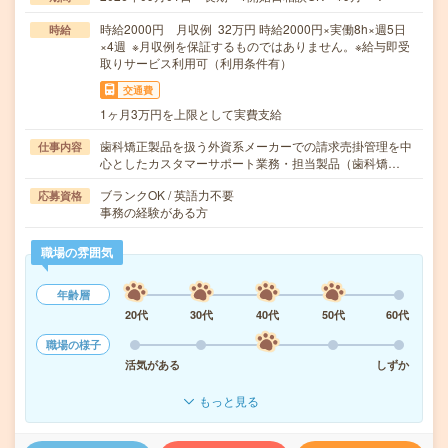
時給2000円 月収例 32万円 時給2000円×実働8h×週5日
時給
×4週 ※月収例を保証するものではありません。※給与即受
取りサービス利用可（利用条件有）
交通費
1ヶ月3万円を上限として実費支給
歯科矯正製品を扱う外資系メーカーでの請求売掛管理を中
仕事内容
心としたカスタマーサポート業務・担当製品（歯科矯…
ブランクOK / 英語力不要
応募資格
事務の経験がある方
職場の雰囲気
年齢層
20代
30代
40代
50代
60代
職場の様子
活気がある
しずか
もっと見る