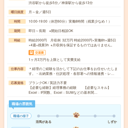
渋谷駅から徒歩5分／神泉駅から徒歩13分
月～金／週5日
曜日頻度
10:00-19:00（休憩60分）実働8時間（残業少なめ！）
時間
即日～長期 ※開始日相談OK
期間
時給2000円 月収例 32万円 時給2000円×実働8h×週5日
時給
×4週+残業3h ※月収例を保証するものではありません。
交通費
1ヶ月3万円を上限として実費支給
＊経理のご経験を活かして下記のお仕事をお任せいたしま
仕事内容
す。・出納業務・仕訳処理・各部署への情報連携・レ…
ブランクOK / 英語力不要
応募資格
【必要な経験】経理事務の経験 【必要なスキル】
Excel：IF関数、Excel：SUMなどの基本関…
職場の雰囲気
職場の様子
活気がある
しずか