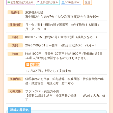
交通費別途支給あり
土日祝日が休み
WEB登録OK
派遣
東京都新宿区
勤務地
東中野駅から徒歩7分／大久保(東京都)駅から徒歩10分
月～金／週4～5日の間で選択可 ※必ず勤務する曜日：
曜日頻度
月・火・木・金
08:30-17:15（休憩45分）実働8時間（残業少なめ！）
時間
2026年09月01日～長期 ※開始日相談OK ※9月～！
期間
時給1900円 月収例 30万円 時給1900円×実働8h×週5日
時給
×4週 ※月収例を保証するものではありません。
交通費
1ヶ月3万円を上限として実費支給
経理事務のお仕事・給与計算・税務関係・社会保険等の事
仕事内容
務・勤怠管理・電話応対・窓口対応
ブランクOK / 英語力不要
応募資格
【必要な経験】給与・社保事務の経験 Word：入力、修
正
職場の雰囲気