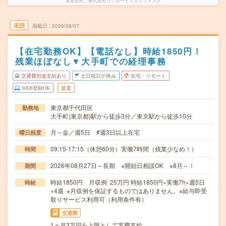
派遣会社
株式会社リクルートスタッフィング
未読
掲載日
2026/08/07
【在宅勤務OK】【電話なし】時給1850円！
残業ほぼなし▼大手町での経理事務
交通費別途支給あり
土日祝日が休み
在宅・リモート
WEB登録OK
派遣
東京都千代田区
勤務地
大手町(東京都)駅から徒歩3分／東京駅から徒歩10分
月～金／週5日 #週3日以上在宅
曜日頻度
09:15-17:15（休憩60分）実働7時間（残業少なめ！）
時間
2026年08月27日～長期 ※開始日相談OK ※8月～！
期間
時給1850円 月収例 25万円 時給1850円×実働7h×週5日
時給
×4週 ※月収例を保証するものではありません。※給与即受
取りサービス利用可（利用条件有）
交通費
1ヶ月3万円を上限として実費支給