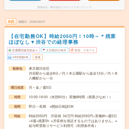
派遣会社
株式会社リクルートスタッフィング
未読
掲載日
2026/08/07
【在宅勤務OK】時給2050円！10時～＊残業
ほぼなし▼渋谷での経理事務
交通費別途支給あり
土日祝日が休み
在宅・リモート
WEB登録OK
派遣
東京都渋谷区
勤務地
渋谷駅から徒歩8分／代々木公園駅から徒歩12分／代々木
八幡駅から---分
月～金／週5日
曜日頻度
10:00-19:00（休憩60分）実働8時間（残業少なめ！）
時間
即日～長期 ※開始日相談OK
期間
時給2050円 月収例 34万円 時給2050円×実働8h×週5日
時給
×4週+残業5h ※月収例を保証するものではありません。※
給与即受取りサービス利用可（利用条件有）