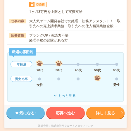
交通費
1ヶ月3万円を上限として実費支給
大人気ゲーム開発会社での経理・法務アシスタント！・取
仕事内容
引先への売上請求業務・取引先への仕入精算業務全般…
ブランクOK / 英語力不要
応募資格
経理事務の経験がある方
職場の雰囲気
年齢層
20代
30代
40代
50代
60代
男女比率
女性
男性
もっと見る
気になる!
応募へ進む
詳しく見る
派遣会社
株式会社リクルートスタッフィング