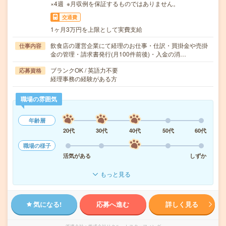
×4週 ※月収例を保証するものではありません。
交通費
1ヶ月3万円を上限として実費支給
飲食店の運営企業にて経理のお仕事・仕訳・買掛金や売掛
仕事内容
金の管理・請求書発行(月100件前後)・入金の消…
ブランクOK / 英語力不要
応募資格
経理事務の経験がある方
職場の雰囲気
年齢層
20代
30代
40代
50代
60代
職場の様子
活気がある
しずか
もっと見る
気になる!
応募へ進む
詳しく見る