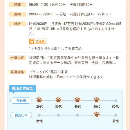
09:00-17:30（休憩60分）実働7時間30分
時間
2026年09月01日～長期 ※開始日相談OK ※9月～！
期間
時給2630円 月収例 42万円 時給2630円×実働7h30m×週5
時給
日×4週+残業10h ※月収例を保証するものではありませ
ん。
交通費
1ヶ月3万円を上限として実費支給
経理部門にて固定資産業務や会計業務を担当頂きます・固
仕事内容
定資産に関するデータ確認、管理業務・会計、税務関…
ブランクOK / 英語力不要
応募資格
経理事務の経験＋Excel：データ集計ができる方
職場の雰囲気
年齢層
20代
30代
40代
50代
60代
男女比率
女性
男性