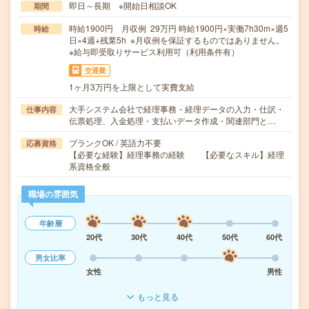
即日～長期 ※開始日相談OK
期間
時給1900円 月収例 29万円 時給1900円×実働7h30m×週5
時給
日×4週+残業5h ※月収例を保証するものではありません。
※給与即受取りサービス利用可（利用条件有）
交通費
1ヶ月3万円を上限として実費支給
大手システム会社で経理事務・経理データの入力・仕訳・
仕事内容
伝票処理、入金処理・支払いデータ作成・関連部門と…
ブランクOK / 英語力不要
応募資格
【必要な経験】経理事務の経験 【必要なスキル】経理
系資格全般
職場の雰囲気
年齢層
20代
30代
40代
50代
60代
男女比率
女性
男性
もっと見る