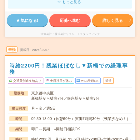
もっと見る
気になる!
応募へ進む
詳しく見る
派遣会社
株式会社リクルートスタッフィング
未読
掲載日
2026/08/07
時給2200円！残業ほぼなし▼新橋での経理事
務
交通費別途支給あり
土日祝日が休み
WEB登録OK
派遣
東京都中央区
勤務地
新橋駅から徒歩7分／銀座駅から徒歩3分
月～金／週5日
曜日頻度
09:30-18:00（休憩60分）実働7時間30分（残業少なめ！）
時間
即日～長期 ※開始日相談OK
期間
時給2200円 月収例 33万円 時給2200円×実働7h30m×週5
時給