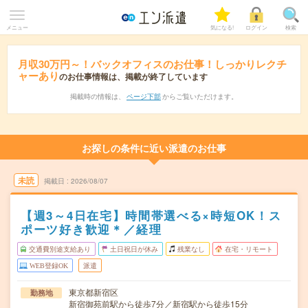
メニュー
気になる!
ログイン
検索
月収30万円～！バックオフィスのお仕事！しっかりレクチ
ャーあり
のお仕事情報は、掲載が終了しています
掲載時の情報は、
ページ下部
からご覧いただけます。
お探しの条件に近い派遣のお仕事
未読
掲載日
2026/08/07
【週3～4日在宅】時間帯選べる×時短OK！ス
ポーツ好き歓迎＊／経理
交通費別途支給あり
土日祝日が休み
残業なし
在宅・リモート
WEB登録OK
派遣
東京都新宿区
勤務地
新宿御苑前駅から徒歩7分／新宿駅から徒歩15分