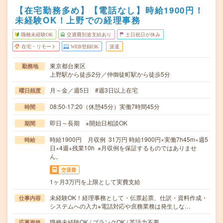
【在宅勤務多め】【電話なし】時給1900円！
未経験OK！上野での経理事務
職種未経験OK
交通費別途支給あり
土日祝日が休み
在宅・リモート
WEB登録OK
派遣
東京都台東区
勤務地
上野駅から徒歩2分／仲御徒町駅から徒歩5分
月～金／週5日 #週3日以上在宅
曜日頻度
08:50-17:20（休憩45分）実働7時間45分
時間
即日～長期 ※開始日相談OK
期間
時給1900円 月収例 31万円 時給1900円×実働7h45m×週5
時給
日×4週+残業10h ※月収例を保証するものではありませ
ん。
交通費
1ヶ月3万円を上限として実費支給
未経験OK！経理事務として・伝票起票、仕訳・資料作成・
仕事内容
システムへの入力※電話対応や庶務業務は発生しな…
職種未経験OK / ブランクOK / 英語力不要
応募資格