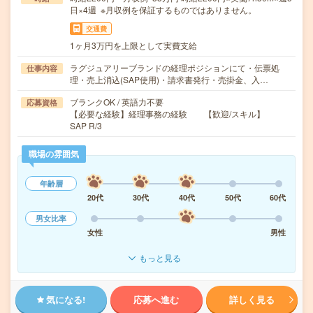
日×4週 ※月収例を保証するものではありません。
交通費
1ヶ月3万円を上限として実費支給
ラグジュアリーブランドの経理ポジションにて・伝票処
仕事内容
理・売上消込(SAP使用)・請求書発行・売掛金、入…
ブランクOK / 英語力不要
応募資格
【必要な経験】経理事務の経験 【歓迎/スキル】
SAP R/3
職場の雰囲気
年齢層
20代
30代
40代
50代
60代
男女比率
女性
男性
もっと見る
気になる!
応募へ進む
詳しく見る