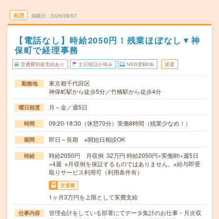
未読
掲載日
2026/08/07
【電話なし】時給2050円！残業ほぼなし▼神
保町で経理事務
交通費別途支給あり
土日祝日が休み
WEB登録OK
派遣
東京都千代田区
勤務地
神保町駅から徒歩5分／竹橋駅から徒歩4分
月～金／週5日
曜日頻度
09:20-18:30（休憩70分）実働8時間（残業少なめ！）
時間
即日～長期 ※開始日相談OK
期間
時給2050円 月収例 32万円 時給2050円×実働8h×週5日
時給
×4週 ※月収例を保証するものではありません。※給与即受
取りサービス利用可（利用条件有）
交通費
1ヶ月3万円を上限として実費支給
管理会計をしている部署にてデータ集計のお仕事・月次収
仕事内容