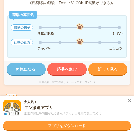
経理事務の経験＋Excel：VLOOKUP関数ができる方
職場の雰囲気
職場の様子
活気がある
しずか
仕事の仕方
テキパキ
コツコツ
気になる!
応募へ進む
詳しく見る
派遣会社
株式会社リクルートスタッフィング
未読
掲載日
2026/08/07
大人気！
エン派遣アプリ
10時～＊【コツコツ】残業ほぼなし▼服装自
派遣のお仕事情報がたくさん！プッシュ通知で受け取ろう！
由＊大手放送局で経理事務
アプリをダウンロード
交通費別途支給あり
土日祝日が休み
WEB登録OK
派遣