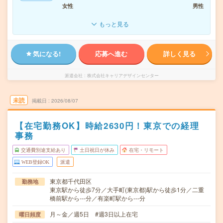
女性
男性
もっと見る
気になる!
応募へ進む
詳しく見る
派遣会社
株式会社キャリアデザインセンター
未読
掲載日
2026/08/07
【在宅勤務OK】時給2630円！東京での経理
事務
交通費別途支給あり
土日祝日が休み
在宅・リモート
WEB登録OK
派遣
東京都千代田区
勤務地
東京駅から徒歩7分／大手町(東京都)駅から徒歩1分／二重
橋前駅から---分／有楽町駅から---分
月～金／週5日 #週3日以上在宅
曜日頻度