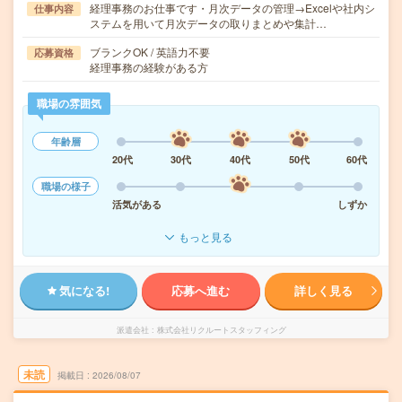
経理事務のお仕事です・月次データの管理→Excelや社内シ
仕事内容
ステムを用いて月次データの取りまとめや集計…
ブランクOK / 英語力不要
応募資格
経理事務の経験がある方
職場の雰囲気
年齢層
20代
30代
40代
50代
60代
職場の様子
活気がある
しずか
もっと見る
気になる!
応募へ進む
詳しく見る
派遣会社
株式会社リクルートスタッフィング
未読
掲載日
2026/08/07