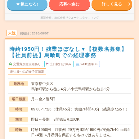
気になる!
応募へ進む
詳しく見る
派遣会社
株式会社リクルートスタッフィング
未読
掲載日
2026/08/07
時給1950円！残業ほぼなし▼【複数名募集】
【社員前提】馬喰町での経理事務
交通費別途支給あり
土日祝日が休み
WEB登録OK
正社員への紹介予定派遣
東京都中央区
勤務地
馬喰町駅から徒歩4分／小伝馬町駅から徒歩1分
月～金／週5日
曜日頻度
09:00-17:25（休憩45分）実働7時間40分（残業少なめ！）
時間
即日～長期 ※開始日相談OK
期間
時給1950円 月収例 29万円 時給1950円×実働7h40m×週5
時給
日×4週 ※月収例を保証するものではありません。