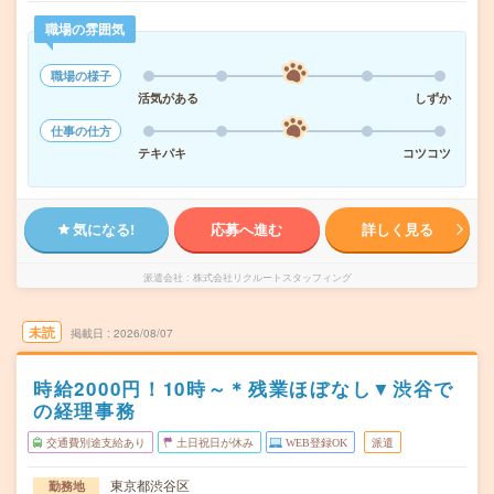
職場の雰囲気
職場の様子
活気がある
しずか
仕事の仕方
テキパキ
コツコツ
気になる!
応募へ進む
詳しく見る
派遣会社
株式会社リクルートスタッフィング
未読
掲載日
2026/08/07
時給2000円！10時～＊残業ほぼなし▼渋谷で
の経理事務
交通費別途支給あり
土日祝日が休み
WEB登録OK
派遣
東京都渋谷区
勤務地