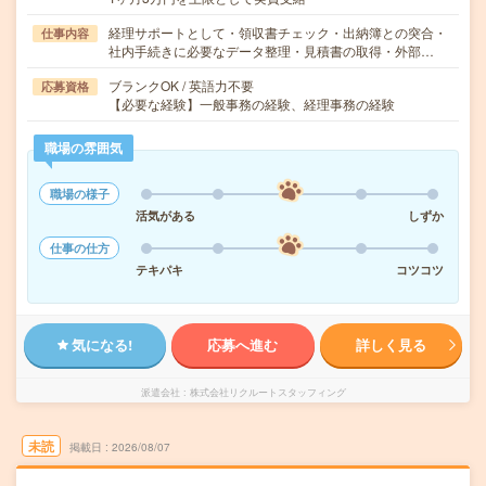
経理サポートとして・領収書チェック・出納簿との突合・
仕事内容
社内手続きに必要なデータ整理・見積書の取得・外部…
ブランクOK / 英語力不要
応募資格
【必要な経験】一般事務の経験、経理事務の経験
職場の雰囲気
職場の様子
活気がある
しずか
仕事の仕方
テキパキ
コツコツ
気になる!
応募へ進む
詳しく見る
派遣会社
株式会社リクルートスタッフィング
未読
掲載日
2026/08/07