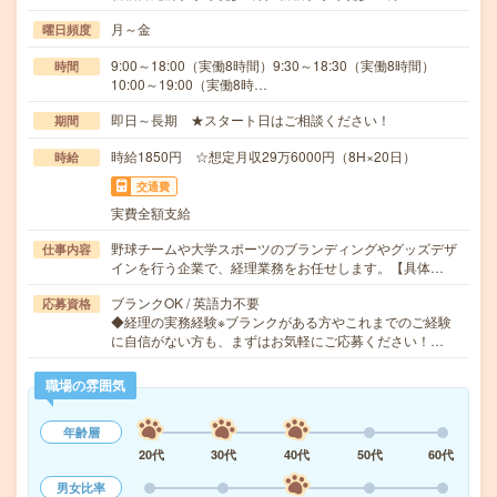
月～金
曜日頻度
9:00～18:00（実働8時間）9:30～18:30（実働8時間）
時間
10:00～19:00（実働8時…
即日～長期 ★スタート日はご相談ください！
期間
時給1850円 ☆想定月収29万6000円（8H×20日）
時給
交通費
実費全額支給
野球チームや大学スポーツのブランディングやグッズデザ
仕事内容
インを行う企業で、経理業務をお任せします。【具体…
ブランクOK / 英語力不要
応募資格
◆経理の実務経験※ブランクがある方やこれまでのご経験
に自信がない方も、まずはお気軽にご応募ください！…
職場の雰囲気
年齢層
20代
30代
40代
50代
60代
男女比率