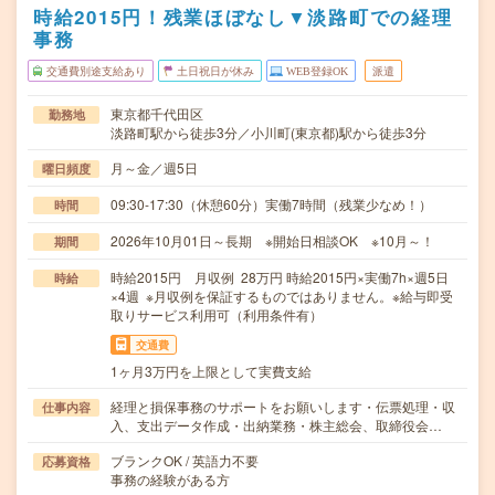
時給2015円！残業ほぼなし▼淡路町での経理
事務
交通費別途支給あり
土日祝日が休み
WEB登録OK
派遣
東京都千代田区
勤務地
淡路町駅から徒歩3分／小川町(東京都)駅から徒歩3分
月～金／週5日
曜日頻度
09:30-17:30（休憩60分）実働7時間（残業少なめ！）
時間
2026年10月01日～長期 ※開始日相談OK ※10月～！
期間
時給2015円 月収例 28万円 時給2015円×実働7h×週5日
時給
×4週 ※月収例を保証するものではありません。※給与即受
取りサービス利用可（利用条件有）
交通費
1ヶ月3万円を上限として実費支給
経理と損保事務のサポートをお願いします・伝票処理・収
仕事内容
入、支出データ作成・出納業務・株主総会、取締役会…
ブランクOK / 英語力不要
応募資格
事務の経験がある方