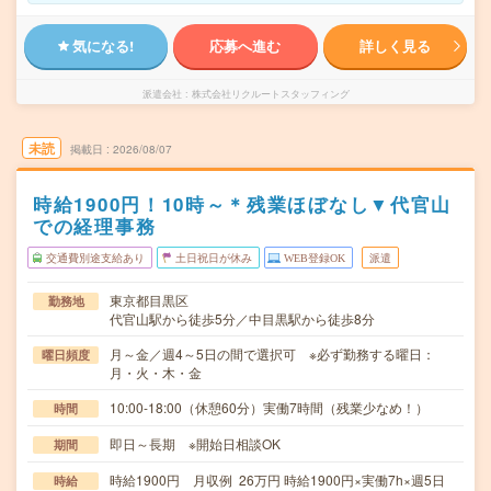
気になる!
応募へ進む
詳しく見る
派遣会社
株式会社リクルートスタッフィング
未読
掲載日
2026/08/07
時給1900円！10時～＊残業ほぼなし▼代官山
での経理事務
交通費別途支給あり
土日祝日が休み
WEB登録OK
派遣
東京都目黒区
勤務地
代官山駅から徒歩5分／中目黒駅から徒歩8分
月～金／週4～5日の間で選択可 ※必ず勤務する曜日：
曜日頻度
月・火・木・金
10:00-18:00（休憩60分）実働7時間（残業少なめ！）
時間
即日～長期 ※開始日相談OK
期間
時給1900円 月収例 26万円 時給1900円×実働7h×週5日
時給