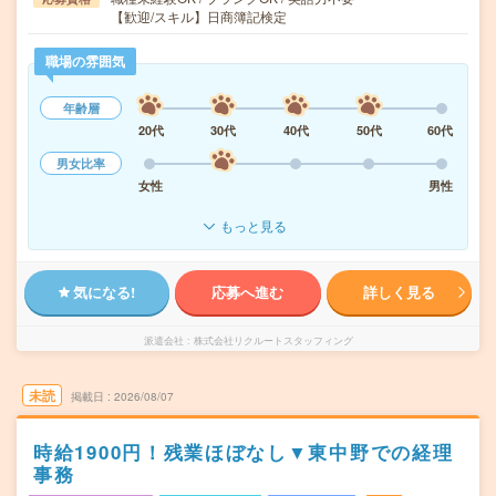
【歓迎/スキル】日商簿記検定
職場の雰囲気
年齢層
20代
30代
40代
50代
60代
男女比率
女性
男性
もっと見る
気になる!
応募へ進む
詳しく見る
派遣会社
株式会社リクルートスタッフィング
未読
掲載日
2026/08/07
時給1900円！残業ほぼなし▼東中野での経理
事務