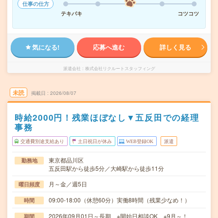
仕事の仕方
テキパキ
コツコツ
気になる!
応募へ進む
詳しく見る
派遣会社
株式会社リクルートスタッフィング
未読
掲載日
2026/08/07
時給2000円！残業ほぼなし▼五反田での経理
事務
交通費別途支給あり
土日祝日が休み
WEB登録OK
派遣
東京都品川区
勤務地
五反田駅から徒歩5分／大崎駅から徒歩11分
月～金／週5日
曜日頻度
09:00-18:00（休憩60分）実働8時間（残業少なめ！）
時間
2026年09月01日～長期 ※開始日相談OK ※9月～！
期間