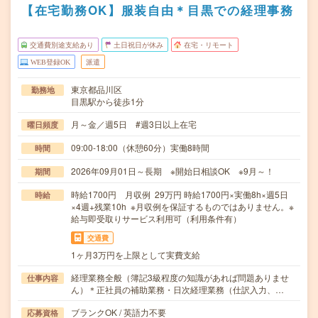
【在宅勤務OK】服装自由＊目黒での経理事務
交通費別途支給あり
土日祝日が休み
在宅・リモート
WEB登録OK
派遣
東京都品川区
勤務地
目黒駅から徒歩1分
月～金／週5日 #週3日以上在宅
曜日頻度
09:00-18:00（休憩60分）実働8時間
時間
2026年09月01日～長期 ※開始日相談OK ※9月～！
期間
時給1700円 月収例 29万円 時給1700円×実働8h×週5日
時給
×4週+残業10h ※月収例を保証するものではありません。※
給与即受取りサービス利用可（利用条件有）
交通費
1ヶ月3万円を上限として実費支給
経理業務全般（簿記3級程度の知識があれば問題ありませ
仕事内容
ん）＊正社員の補助業務・日次経理業務（仕訳入力、…
ブランクOK / 英語力不要
応募資格