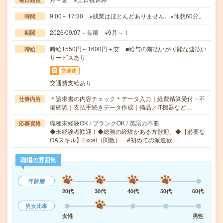
9:00～17:30 ※残業はほとんどありません。※休憩60分。
時間
2026/09/07～長期 ※9月～！
期間
時給1550円～1600円＋交 ■給与の前払いが可能な速払い
時給
サービスあり
交通費
交通費支給あり
＊請求書の内容チェック＊データ入力｜経費精算受付・不
仕事内容
備確認｜支払手続きデータ作成｜備品／IT機器など…
職種未経験OK / ブランクOK / 英語力不要
応募資格
◆未経験者歓迎！◆総務の経験がある方歓迎。◆【必要な
OAスキル】Excel（関数） #初めての派遣歓…
職場の雰囲気
年齢層
20代
30代
40代
50代
60代
男女比率
女性
男性