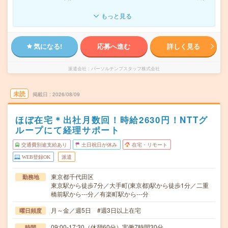
もっと見る
気になる!
応募へ進む
詳しく見る
派遣会社
パーソルテンプスタッフ株式会社
未読
掲載日
2026/08/09
ほぼ在宅＊出社月数回！時給2630円！NTTグ
ループにて経理サポート
交通費別途支給あり
土日祝日が休み
在宅・リモート
WEB登録OK
派遣
東京都千代田区
勤務地
東京駅から徒歩7分／大手町(東京都)駅から徒歩1分／二重
橋前駅から---分／有楽町駅から---分
月～金／週5日 #週3日以上在宅
曜日頻度
09:00-17:30（休憩60分）実働7時間30分
時間