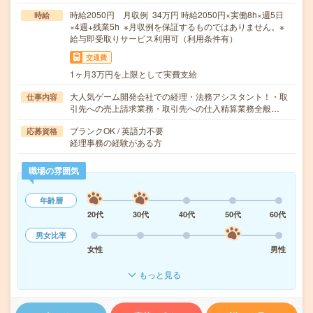
時給2050円 月収例 34万円 時給2050円×実働8h×週5日
時給
×4週+残業5h ※月収例を保証するものではありません。※
給与即受取りサービス利用可（利用条件有）
交通費
1ヶ月3万円を上限として実費支給
大人気ゲーム開発会社での経理・法務アシスタント！・取
仕事内容
引先への売上請求業務・取引先への仕入精算業務全般…
ブランクOK / 英語力不要
応募資格
経理事務の経験がある方
職場の雰囲気
年齢層
20代
30代
40代
50代
60代
男女比率
女性
男性
もっと見る