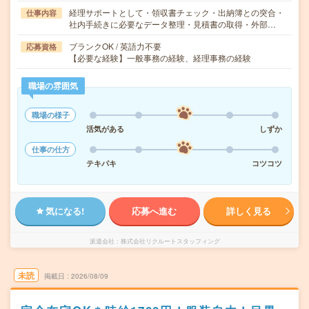
経理サポートとして・領収書チェック・出納簿との突合・
仕事内容
社内手続きに必要なデータ整理・見積書の取得・外部…
ブランクOK / 英語力不要
応募資格
【必要な経験】一般事務の経験、経理事務の経験
職場の雰囲気
職場の様子
活気がある
しずか
仕事の仕方
テキパキ
コツコツ
気になる!
応募へ進む
詳しく見る
派遣会社
株式会社リクルートスタッフィング
未読
掲載日
2026/08/09