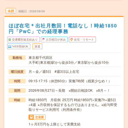
未読
掲載日
2026/08/09
ほぼ在宅＊出社月数回！電話なし！時給1850
円「PwC」での経理事務
交通費別途支給あり
土日祝日が休み
在宅・リモート
WEB登録OK
派遣
東京都千代田区
勤務地
大手町(東京都)駅から徒歩3分／東京駅から徒歩10分
月～金／週5日 #週3日以上在宅
曜日頻度
09:15-17:15（休憩60分）実働7時間（残業少なめ！）
時間
2026年08月27日～長期 ※開始日相談OK ※8月～！
期間
時給1850円 月収例 25万円 時給1850円×実働7h×週5日
時給
×4週 ※月収例を保証するものではありません。※給与即受
取りサービス利用可（利用条件有）
交通費
1ヶ月3万円を上限として実費支給