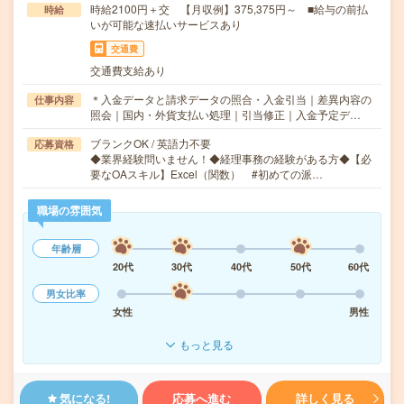
時給2100円＋交 【月収例】375,375円～ ■給与の前払
時給
いが可能な速払いサービスあり
交通費
交通費支給あり
＊入金データと請求データの照合・入金引当｜差異内容の
仕事内容
照会｜国内・外貨支払い処理｜引当修正｜入金予定デ…
ブランクOK / 英語力不要
応募資格
◆業界経験問いません！◆経理事務の経験がある方◆【必
要なOAスキル】Excel（関数） #初めての派…
職場の雰囲気
年齢層
20代
30代
40代
50代
60代
男女比率
女性
男性
もっと見る
気になる!
応募へ進む
詳しく見る