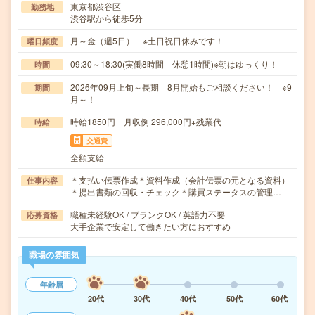
東京都渋谷区
勤務地
渋谷駅から徒歩5分
月～金（週5日） ※土日祝日休みです！
曜日頻度
09:30～18:30(実働8時間 休憩1時間)※朝はゆっくり！
時間
2026年09月上旬～長期 8月開始もご相談ください！ ※9
期間
月～！
時給1850円 月収例 296,000円+残業代
時給
交通費
全額支給
＊支払い伝票作成＊資料作成（会計伝票の元となる資料）
仕事内容
＊提出書類の回収・チェック＊購買ステータスの管理…
職種未経験OK / ブランクOK / 英語力不要
応募資格
大手企業で安定して働きたい方におすすめ
職場の雰囲気
年齢層
20代
30代
40代
50代
60代