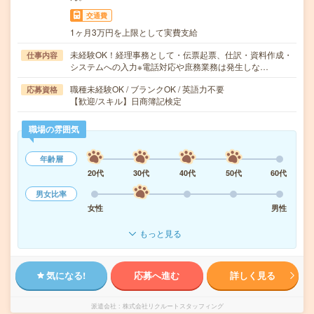
交通費
1ヶ月3万円を上限として実費支給
未経験OK！経理事務として・伝票起票、仕訳・資料作成・
仕事内容
システムへの入力※電話対応や庶務業務は発生しな…
職種未経験OK / ブランクOK / 英語力不要
応募資格
【歓迎/スキル】日商簿記検定
職場の雰囲気
年齢層
20代
30代
40代
50代
60代
男女比率
女性
男性
もっと見る
気になる!
応募へ進む
詳しく見る
派遣会社
株式会社リクルートスタッフィング