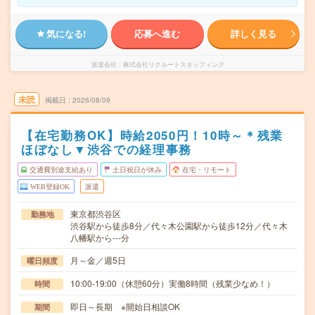
気になる!
応募へ進む
詳しく見る
派遣会社
株式会社リクルートスタッフィング
未読
掲載日
2026/08/09
【在宅勤務OK】時給2050円！10時～＊残業
ほぼなし▼渋谷での経理事務
交通費別途支給あり
土日祝日が休み
在宅・リモート
WEB登録OK
派遣
東京都渋谷区
勤務地
渋谷駅から徒歩8分／代々木公園駅から徒歩12分／代々木
八幡駅から---分
月～金／週5日
曜日頻度
10:00-19:00（休憩60分）実働8時間（残業少なめ！）
時間
即日～長期 ※開始日相談OK
期間