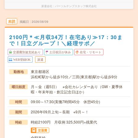
派遣会社
パーソルテンプスタッフ株式会社
未読
掲載日
2026/08/09
2100円＊≪月収34万！在宅あり≫17：30ま
で！日立グループ！＼経理サポ／
交通費別途支給あり
土日祝日が休み
在宅・リモート
WEB登録OK
派遣
東京都港区
勤務地
浜松町駅から徒歩10分／三田(東京都)駅から徒歩9分
月～金（週5日） ※会社カレンダーあり（GW・夏季休
曜日頻度
暇・年末年始・創立記念日ほか）
09:00～17:30(実働7時間45分 休憩45分)
時間
2026年09月上旬～長期 ※9月～！
期間
時給2100円 月収例 325,500円+残業代
時給
交通費
全額支給