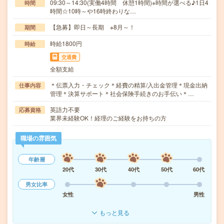
09:30～14:30(実働4時間 休憩1時間)※時間が選べる♪1日4
時間
時間☆10時～や16時終わりな…
【急募】即日～長期 ※8月～！
期間
時給1800円
時給
交通費
全額支給
＊伝票入力・チェック＊経費の精算/入出金管理＊現金出納
仕事内容
管理＊決算サポート＊社会保険手続きのお手伝い＊…
英語力不要
応募資格
業界未経験OK！経理のご経験をお持ちの方
職場の雰囲気
年齢層
20代
30代
40代
50代
60代
男女比率
女性
男性
もっと見る