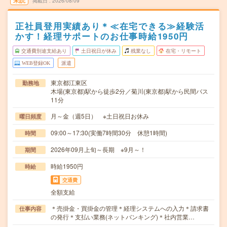
未読
掲載日
2026/08/09
正社員登用実績あり＊≪在宅できる≫経験活
かす！経理サポートのお仕事時給1950円
交通費別途支給あり
土日祝日が休み
残業なし
在宅・リモート
WEB登録OK
派遣
東京都江東区
勤務地
木場(東京都)駅から徒歩2分／菊川(東京都)駅から民間バス
11分
月～金（週5日） ※土日祝日お休み
曜日頻度
09:00～17:30(実働7時間30分 休憩1時間)
時間
2026年09月上旬～長期 ※9月～！
期間
時給1950円
時給
交通費
全額支給
＊売掛金・買掛金の管理＊経理システムへの入力＊請求書
仕事内容
の発行＊支払い業務(ネットバンキング)＊社内営業…