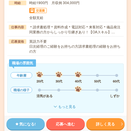
時給1900円 月収例 304,000円
時給
交通費
全額支給
＊請求書処理＊資料作成＊電話対応＊来客対応＊備品発注
仕事内容
同業務の方からしっかり引継ぎあり！【OAスキル】…
英語力不要
応募資格
日次経理のご経験をお持ちの方請求書処理の経験をお持ち
の方
職場の雰囲気
年齢層
20代
30代
40代
50代
60代
職場の様子
活気がある
しずか
もっと見る
気になる!
応募へ進む
詳しく見る