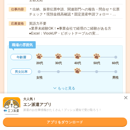
＊出納、振替伝票申請、関連部門への報告・問合せ＊伝票
仕事内容
チェック＊現預金残高確認＊固定資産申請フォロー・…
英語力不要
応募資格
※業界未経験OK！●事業会社で経理のご経験がある方
●Excel：VlookUP・ピボットテーブルの実…
職場の雰囲気
年齢層
20代
30代
40代
50代
60代
男女比率
女性
男性
もっと見る
大人気！
エン派遣アプリ
気になる!
応募へ進む
詳しく見る
派遣のお仕事情報がたくさん！プッシュ通知で受け取ろう！
派遣会社
パーソルテンプスタッフ株式会社
アプリをダウンロード