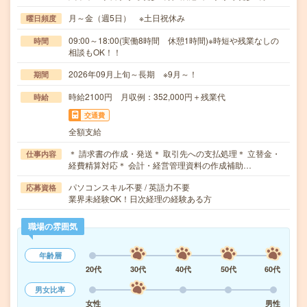
月～金（週5日） ※土日祝休み
曜日頻度
09:00～18:00(実働8時間 休憩1時間)※時短や残業なしの
時間
相談もOK！！
2026年09月上旬～長期 ※9月～！
期間
時給2100円 月収例：352,000円＋残業代
時給
交通費
全額支給
＊ 請求書の作成・発送＊ 取引先への支払処理＊ 立替金・
仕事内容
経費精算対応＊ 会計・経営管理資料の作成補助…
パソコンスキル不要 / 英語力不要
応募資格
業界未経験OK！日次経理の経験ある方
職場の雰囲気
年齢層
20代
30代
40代
50代
60代
男女比率
女性
男性