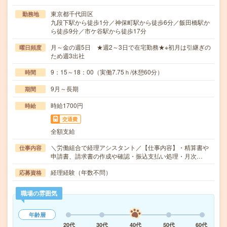
東京都千代田区
勤務地
九段下駅から徒歩1分／神保町駅から徒歩6分／飯田橋駅か
ら徒歩9分／市ケ谷駅から徒歩17分
月～金の週5日 ★週2～3日で在宅勤務★※初月は引継ぎの
曜日頻度
ため週3出社
9：15～18：00（実働7.75ｈ/休憩60分）
時間
9月～長期
期間
時給1700円
時給
交通費
全額支給
＼労働組合で経理アシスタント／【仕事内容】・精算書や
仕事内容
申請書、請求書の作成や確認・振込支払い処理・月次…
経理経験（年数不問）
応募資格
職場の雰囲気
年齢層
20代
30代
40代
50代
60代