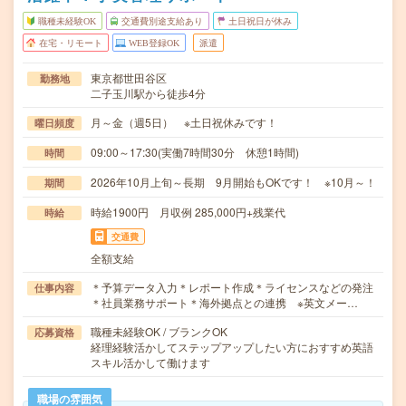
職種未経験OK
交通費別途支給あり
土日祝日が休み
在宅・リモート
WEB登録OK
派遣
東京都世田谷区
勤務地
二子玉川駅から徒歩4分
月～金（週5日） ※土日祝休みです！
曜日頻度
09:00～17:30(実働7時間30分 休憩1時間)
時間
2026年10月上旬～長期 9月開始もOKです！ ※10月～！
期間
時給1900円 月収例 285,000円+残業代
時給
交通費
全額支給
＊予算データ入力＊レポート作成＊ライセンスなどの発注
仕事内容
＊社員業務サポート＊海外拠点との連携 ※英文メー…
職種未経験OK / ブランクOK
応募資格
経理経験活かしてステップアップしたい方におすすめ英語
スキル活かして働けます
職場の雰囲気