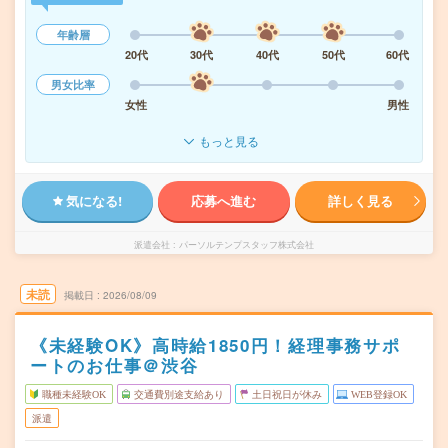
年齢層
20代
30代
40代
50代
60代
男女比率
女性
男性
もっと見る
気になる!
応募へ進む
詳しく見る
派遣会社
パーソルテンプスタッフ株式会社
未読
掲載日
2026/08/09
《未経験OK》高時給1850円！経理事務サポ
ートのお仕事＠渋谷
職種未経験OK
交通費別途支給あり
土日祝日が休み
WEB登録OK
派遣