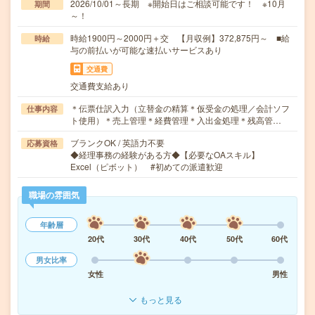
2026/10/01～長期 ※開始日はご相談可能です！ ※10月
期間
～！
時給1900円～2000円＋交 【月収例】372,875円～ ■給
時給
与の前払いが可能な速払いサービスあり
交通費
交通費支給あり
＊伝票仕訳入力（立替金の精算＊仮受金の処理／会計ソフ
仕事内容
ト使用）＊売上管理＊経費管理＊入出金処理＊残高管…
ブランクOK / 英語力不要
応募資格
◆経理事務の経験がある方◆【必要なOAスキル】
Excel（ピボット） #初めての派遣歓迎
職場の雰囲気
年齢層
20代
30代
40代
50代
60代
男女比率
女性
男性
もっと見る