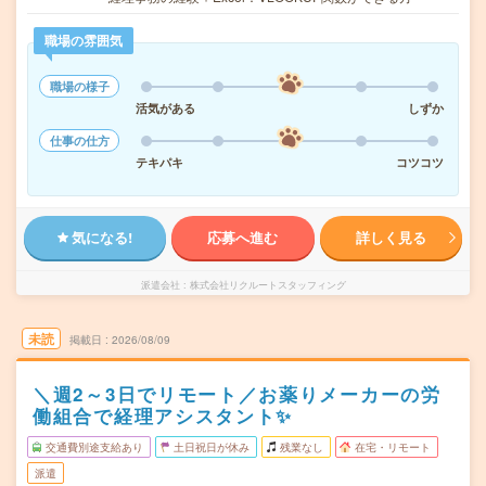
職場の雰囲気
職場の様子
活気がある
しずか
仕事の仕方
テキパキ
コツコツ
気になる!
応募へ進む
詳しく見る
派遣会社
株式会社リクルートスタッフィング
未読
掲載日
2026/08/09
＼週2～3日でリモート／お薬りメーカーの労
働組合で経理アシスタント✨
交通費別途支給あり
土日祝日が休み
残業なし
在宅・リモート
派遣