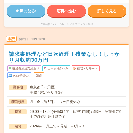
気になる!
応募へ進む
詳しく見る
派遣会社
パーソルテンプスタッフ株式会社
未読
掲載日
2026/08/09
請求書処理など日次経理！残業なし！しっか
り月収約30万円
交通費別途支給あり
土日祝日が休み
在宅・リモート
WEB登録OK
派遣
東京都千代田区
勤務地
半蔵門駅から徒歩3分
月～金（週5日） ※土日祝休み！
曜日頻度
09:00～18:00(実働8時間 休憩1時間)※週3日、実働6時間
時間
まで時短相談可能です
2026年09月上旬～長期 ※9月～！
期間