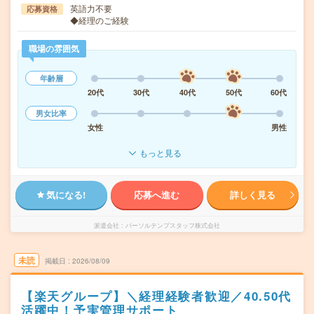
英語力不要
応募資格
◆経理のご経験
職場の雰囲気
年齢層
20代
30代
40代
50代
60代
男女比率
女性
男性
もっと見る
気になる!
応募へ進む
詳しく見る
派遣会社
パーソルテンプスタッフ株式会社
未読
掲載日
2026/08/09
【楽天グループ】＼経理経験者歓迎／40.50代
活躍中！予実管理サポート