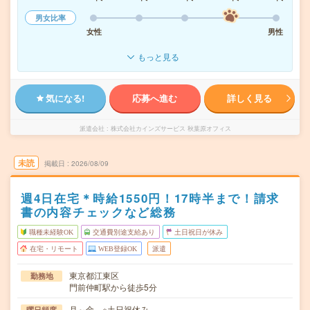
男女比率
女性
男性
もっと見る
気になる!
応募へ進む
詳しく見る
派遣会社
株式会社カインズサービス 秋葉原オフィス
未読
掲載日
2026/08/09
週4日在宅＊時給1550円！17時半まで！請求
書の内容チェックなど総務
職種未経験OK
交通費別途支給あり
土日祝日が休み
在宅・リモート
WEB登録OK
派遣
東京都江東区
勤務地
門前仲町駅から徒歩5分
月～金 ※土日祝休み
曜日頻度