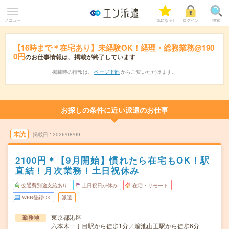
メニュー
気になる!
ログイン
検索
【16時まで＊在宅あり】未経験OK！経理・総務業務@190
0円
のお仕事情報は、掲載が終了しています
掲載時の情報は、
ページ下部
からご覧いただけます。
お探しの条件に近い派遣のお仕事
未読
掲載日
2026/08/09
2100円＊【9月開始】慣れたら在宅もOK！駅
直結！月次業務！土日祝休み
交通費別途支給あり
土日祝日が休み
在宅・リモート
WEB登録OK
派遣
東京都港区
勤務地
六本木一丁目駅から徒歩1分／溜池山王駅から徒歩6分