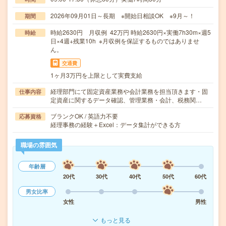
2026年09月01日～長期 ※開始日相談OK ※9月～！
期間
時給2630円 月収例 42万円 時給2630円×実働7h30m×週5
時給
日×4週+残業10h ※月収例を保証するものではありませ
ん。
交通費
1ヶ月3万円を上限として実費支給
経理部門にて固定資産業務や会計業務を担当頂きます・固
仕事内容
定資産に関するデータ確認、管理業務・会計、税務関…
ブランクOK / 英語力不要
応募資格
経理事務の経験＋Excel：データ集計ができる方
職場の雰囲気
年齢層
20代
30代
40代
50代
60代
男女比率
女性
男性
もっと見る