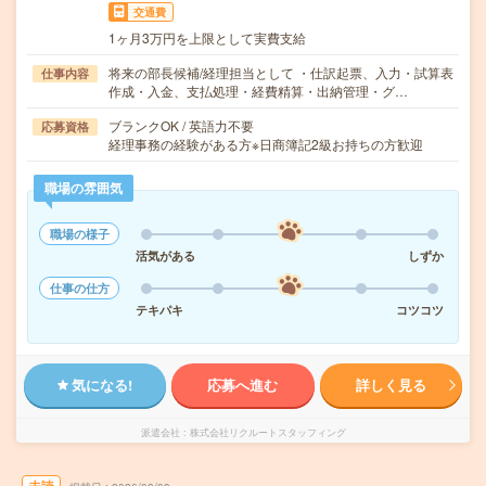
交通費
1ヶ月3万円を上限として実費支給
将来の部長候補/経理担当として ・仕訳起票、入力・試算表
仕事内容
作成・入金、支払処理・経費精算・出納管理・グ…
ブランクOK / 英語力不要
応募資格
経理事務の経験がある方※日商簿記2級お持ちの方歓迎
職場の雰囲気
職場の様子
活気がある
しずか
仕事の仕方
テキパキ
コツコツ
気になる!
応募へ進む
詳しく見る
派遣会社
株式会社リクルートスタッフィング