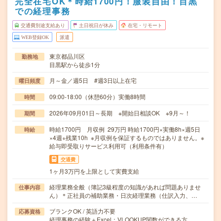
完全在宅OK＊時給1700円！服装自由！目黒
での経理事務
交通費別途支給あり
土日祝日が休み
在宅・リモート
WEB登録OK
派遣
東京都品川区
勤務地
目黒駅から徒歩1分
月～金／週5日 #週3日以上在宅
曜日頻度
09:00-18:00（休憩60分）実働8時間
時間
2026年09月01日～長期 ※開始日相談OK ※9月～！
期間
時給1700円 月収例 29万円 時給1700円×実働8h×週5日
時給
×4週+残業10h ※月収例を保証するものではありません。※
給与即受取りサービス利用可（利用条件有）
交通費
1ヶ月3万円を上限として実費支給
経理業務全般（簿記3級程度の知識があれば問題ありませ
仕事内容
ん）＊正社員の補助業務・日次経理業務（仕訳入力、…
ブランクOK / 英語力不要
応募資格
経理事務の経験＋Excel：VLOOKUP関数ができる方