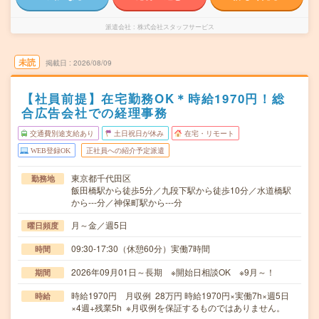
派遣会社
株式会社スタッフサービス
未読
掲載日
2026/08/09
【社員前提】在宅勤務OK＊時給1970円！総
合広告会社での経理事務
交通費別途支給あり
土日祝日が休み
在宅・リモート
WEB登録OK
正社員への紹介予定派遣
東京都千代田区
勤務地
飯田橋駅から徒歩5分／九段下駅から徒歩10分／水道橋駅
から---分／神保町駅から---分
月～金／週5日
曜日頻度
09:30-17:30（休憩60分）実働7時間
時間
2026年09月01日～長期 ※開始日相談OK ※9月～！
期間
時給1970円 月収例 28万円 時給1970円×実働7h×週5日
時給
×4週+残業5h ※月収例を保証するものではありません。