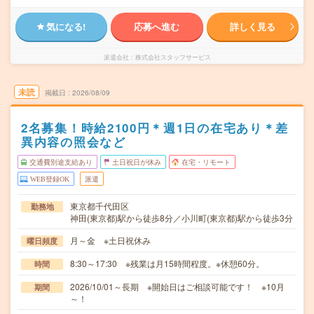
気になる!
応募へ進む
詳しく見る
派遣会社
株式会社スタッフサービス
未読
掲載日
2026/08/09
2名募集！時給2100円＊週1日の在宅あり＊差
異内容の照会など
交通費別途支給あり
土日祝日が休み
在宅・リモート
WEB登録OK
派遣
東京都千代田区
勤務地
神田(東京都)駅から徒歩8分／小川町(東京都)駅から徒歩3分
月～金 ※土日祝休み
曜日頻度
8:30～17:30 ※残業は月15時間程度。※休憩60分。
時間
2026/10/01～長期 ※開始日はご相談可能です！ ※10月
期間
～！