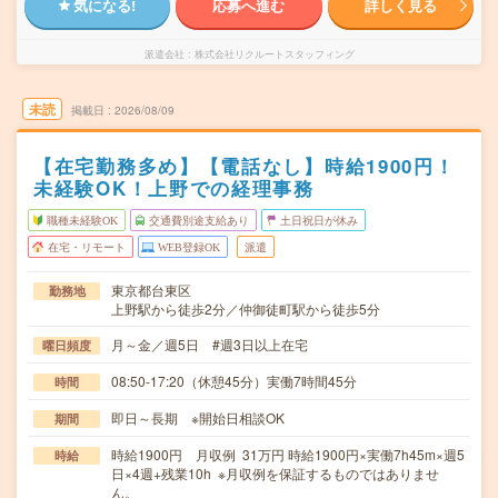
気になる!
応募へ進む
詳しく見る
派遣会社
株式会社リクルートスタッフィング
未読
掲載日
2026/08/09
【在宅勤務多め】【電話なし】時給1900円！
未経験OK！上野での経理事務
職種未経験OK
交通費別途支給あり
土日祝日が休み
在宅・リモート
WEB登録OK
派遣
東京都台東区
勤務地
上野駅から徒歩2分／仲御徒町駅から徒歩5分
月～金／週5日 #週3日以上在宅
曜日頻度
08:50-17:20（休憩45分）実働7時間45分
時間
即日～長期 ※開始日相談OK
期間
時給1900円 月収例 31万円 時給1900円×実働7h45m×週5
時給
日×4週+残業10h ※月収例を保証するものではありませ
ん。