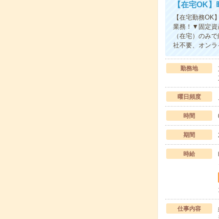
【在宅OK】
【在宅勤務OK】
業務！▼固定資
（在宅）のみで
社不要、オンラ
勤務地
曜日頻度
時間
期間
時給
仕事内容