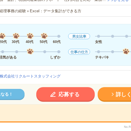
経理事務の経験＋Excel：データ集計ができる方
男女比率
20代
30代
40代
50代
60代
女性
仕事の仕方
活気がある
しずか
テキパキ
株式会社リクルートスタッフィング
応募する
詳し
になる！
No.