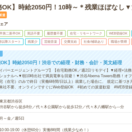
OK】時給2050円！10時～＊残業ほぼなし
派遣
ェア
卒第二新卒OK
英語不要
履歴書不要
在宅・リモートワーク
WEB登録OK
0時以降スタート
残業少
芸能音楽
交費支給
社食/補助あり
職場が禁煙
！
OK】時給2050円！渋谷での経理・財務・会計・英文経理
イバーエージェントグループ】【在宅勤務OK／週2日リモデイ】▼経理×法
ョナルへ▼朝10時出社で満員電車を回避！▼渋谷Abema Towers勤務！オ
宅（在宅）のみで終日（実働6時間/日以上）就業した場合に、 規定に基づき
来社不要、オンラインですぐにWeb登録OK #初めての派遣歓迎 #WEB登
東京都渋谷区
渋谷駅から徒歩8分／代々木公園駅から徒歩12分／代々木八幡駅から---分
月～金／週5日
10:00-19:00（休憩60分）実働8時間（残業少なめ！）