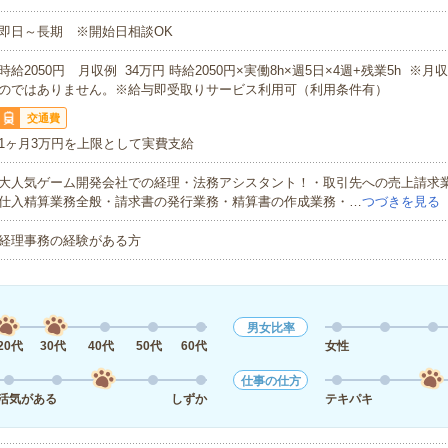
即日～長期 ※開始日相談OK
時給2050円 月収例 34万円 時給2050円×実働8h×週5日×4週+残業5h ※
のではありません。※給与即受取りサービス利用可（利用条件有）
交通費
1ヶ月3万円を上限として実費支給
大人気ゲーム開発会社での経理・法務アシスタント！・取引先への売上請求
仕入精算業務全般・請求書の発行業務・精算書の作成業務・…
つづきを見る
経理事務の経験がある方
男女比率
20代
30代
40代
50代
60代
女性
仕事の仕方
活気がある
しずか
テキパキ