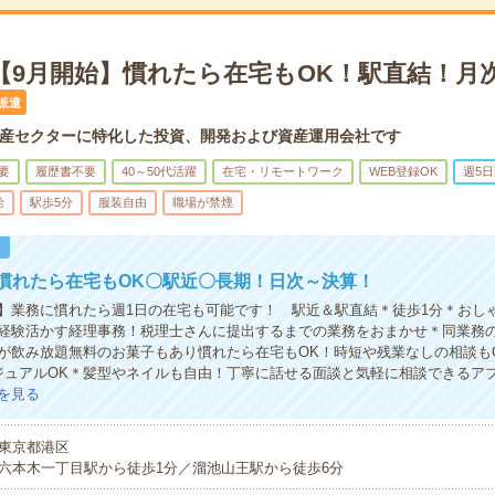
＊【9月開始】慣れたら在宅もOK！駅直結！月
派遣
産セクターに特化した投資、開発および資産運用会社です
要
履歴書不要
40～50代活躍
在宅・リモートワーク
WEB登録OK
週5
給
駅歩5分
服装自由
職場が禁煙
！
慣れたら在宅もOK〇駅近〇長期！日次～決算！
】業務に慣れたら週1日の在宅も可能です！ 駅近＆駅直結＊徒歩1分＊おし
経験活かす経理事務！税理士さんに提出するまでの業務をおまかせ＊同業務の
が飲み放題無料のお菓子もあり慣れたら在宅もOK！時短や残業なしの相談も
ジュアルOK＊髪型やネイルも自由！丁寧に話せる面談と気軽に相談できるア
を見る
東京都港区
六本木一丁目駅から徒歩1分／溜池山王駅から徒歩6分