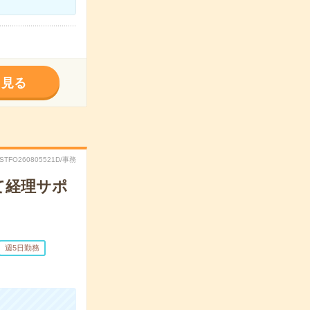
く見る
RSTFO260805521D/事務
て経理サポ
週5日勤務