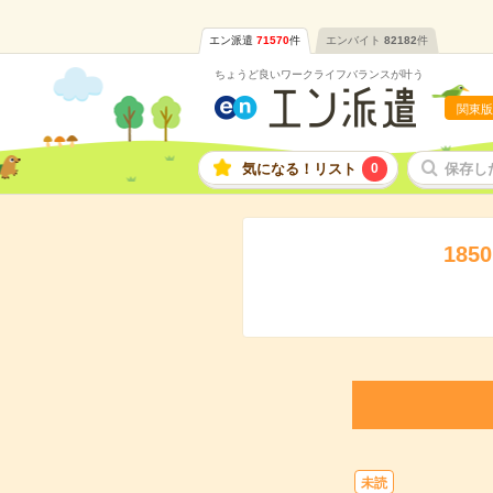
エン派遣
71570
件
エンバイト
82182
件
ちょうど良いワークライフバランスが叶う
関東版
気になる！リスト
0
保存し
18
未読