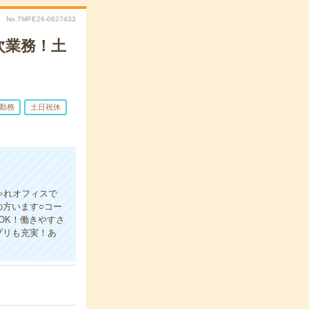
No.TMPE26-0627433
次業務！土
日勤務
土日祝休
ゃれオフィスで
方います○コー
OK！働きやすさ
プリも充実！あ