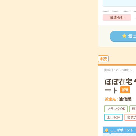
派遣会社
気
未読
掲載日
2026/08/09
ほぼ在宅＊
ート
派遣
通信業
派遣先
ブランクOK
既
土日祝休
交費
ここがポイント