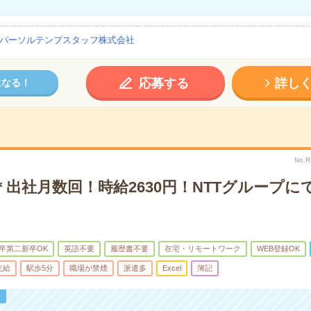
パーソルテンプスタッフ株式会社
応募する
詳し
になる！
No.
出社月数回！時給2630円！NTTグループに
卒第二新卒OK
英語不要
履歴書不要
在宅・リモートワーク
WEB登録OK
支給
駅歩5分
職場が禁煙
派遣多
Excel
簿記
！