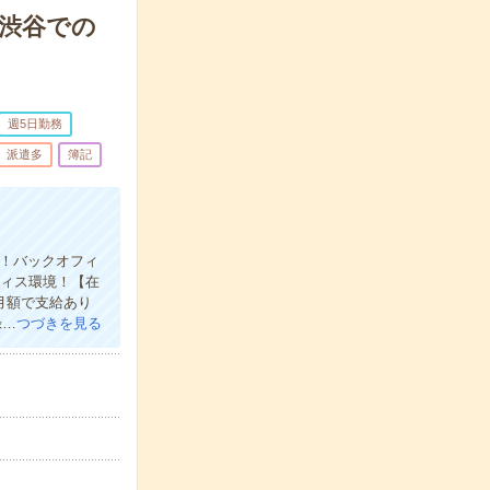
▼渋谷での
週5日勤務
派遣多
簿記
務！バックオフィ
フィス環境！【在
月額で支給あり
録…
つづきを見る