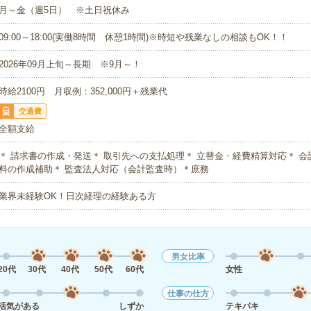
月～金（週5日） ※土日祝休み
09:00～18:00(実働8時間 休憩1時間)※時短や残業なしの相談もOK！！
2026年09月上旬～長期 ※9月～！
時給2100円 月収例：352,000円＋残業代
交通費
全額支給
＊ 請求書の作成・発送＊ 取引先への支払処理＊ 立替金・経費精算対応＊ 
料の作成補助＊ 監査法人対応（会計監査時）＊庶務
業界未経験OK！日次経理の経験ある方
男女比率
20代
30代
40代
50代
60代
女性
仕事の仕方
活気がある
しずか
テキパキ