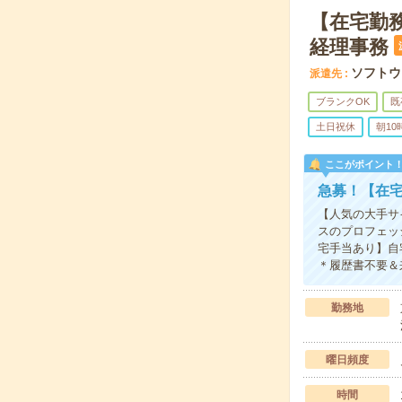
【在宅勤務
経理事務
ソフトウ
派遣先
ブランクOK
既
土日祝休
朝1
ここがポイント
急募！【在宅
【人気の大手サ
スのプロフェッシ
宅手当あり】自
＊履歴書不要＆
勤務地
曜日頻度
時間