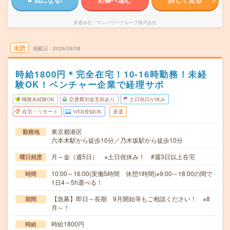
派遣会社
マンパワーグループ株式会社
未読
掲載日
2026/08/08
時給1800円＊完全在宅！10-16時勤務！未経
験OK！ベンチャー企業で経理サポ
職種未経験OK
交通費別途支給あり
土日祝日が休み
在宅・リモート
WEB登録OK
派遣
東京都港区
勤務地
六本木駅から徒歩10分／乃木坂駅から徒歩10分
月～金（週5日） ※土日祝休み！ #週3日以上在宅
曜日頻度
10:00～16:00(実働5時間 休憩1時間)※9:00～18:00の間で
時間
1日4～5h選べる！
【急募】即日～長期 9月開始等もご相談ください！ ※8
期間
月～！
時給1800円
時給