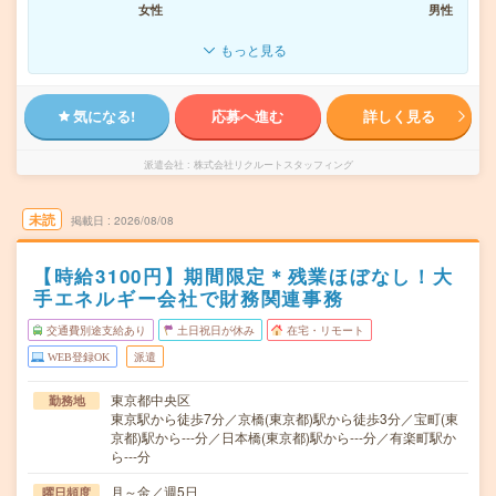
女性
男性
もっと見る
気になる!
応募へ進む
詳しく見る
派遣会社
株式会社リクルートスタッフィング
未読
掲載日
2026/08/08
【時給3100円】期間限定＊残業ほぼなし！大
手エネルギー会社で財務関連事務
交通費別途支給あり
土日祝日が休み
在宅・リモート
WEB登録OK
派遣
東京都中央区
勤務地
東京駅から徒歩7分／京橋(東京都)駅から徒歩3分／宝町(東
京都)駅から---分／日本橋(東京都)駅から---分／有楽町駅か
ら---分
月～金／週5日
曜日頻度