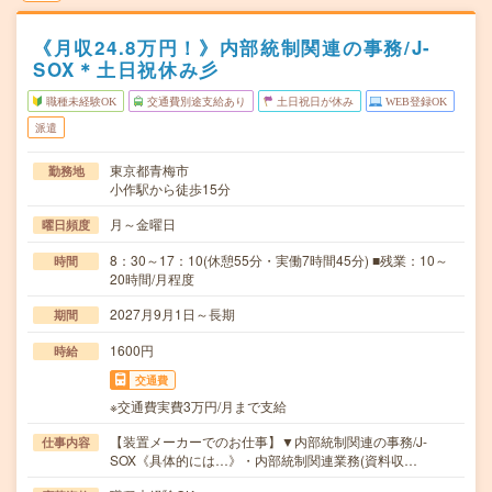
《月収24.8万円！》内部統制関連の事務/J-
SOX＊土日祝休み彡
職種未経験OK
交通費別途支給あり
土日祝日が休み
WEB登録OK
派遣
東京都青梅市
勤務地
小作駅から徒歩15分
月～金曜日
曜日頻度
8：30～17：10(休憩55分・実働7時間45分) ■残業：10～
時間
20時間/月程度
2027月9月1日～長期
期間
1600円
時給
交通費
※交通費実費3万円/月まで支給
【装置メーカーでのお仕事】▼内部統制関連の事務/J-
仕事内容
SOX《具体的には…》・内部統制関連業務(資料収…