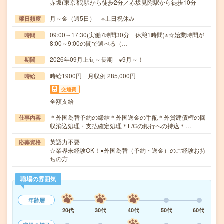
赤坂(東京都)駅から徒歩2分／赤坂見附駅から徒歩10分
月～金（週5日） ※土日祝休み
曜日頻度
09:00～17:30(実働7時間30分 休憩1時間)※☆始業時間が
時間
8:00～9:00の間で選べる（…
2026年09月上旬～長期 ※9月～！
期間
時給1900円 月収例 285,000円
時給
交通費
全額支給
＊外国為替予約の締結＊外国送金の手配＊外貨建債権の回
仕事内容
収消込処理・支払確定処理＊L/Cの銀行への持込＊…
英語力不要
応募資格
☆業界未経験OK！●外国為替（予約・送金）のご経験お持
ちの方
職場の雰囲気
年齢層
20代
30代
40代
50代
60代