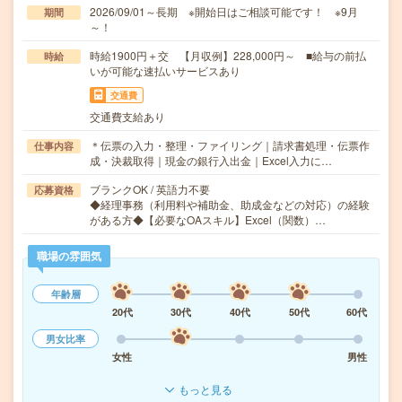
2026/09/01～長期 ※開始日はご相談可能です！ ※9月
期間
～！
時給1900円＋交 【月収例】228,000円～ ■給与の前払
時給
いが可能な速払いサービスあり
交通費
交通費支給あり
＊伝票の入力・整理・ファイリング｜請求書処理・伝票作
仕事内容
成・決裁取得｜現金の銀行入出金｜Excel入力に…
ブランクOK / 英語力不要
応募資格
◆経理事務（利用料や補助金、助成金などの対応）の経験
がある方◆【必要なOAスキル】Excel（関数）…
職場の雰囲気
年齢層
20代
30代
40代
50代
60代
男女比率
女性
男性
もっと見る