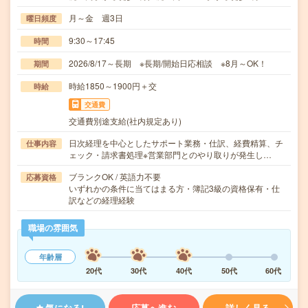
月～金 週3日
曜日頻度
9:30～17:45
時間
2026/8/17～長期 ※長期/開始日応相談 ※8月～OK！
期間
時給1850～1900円＋交
時給
交通費
交通費別途支給(社内規定あり)
日次経理を中心としたサポート業務・仕訳、経費精算、チ
仕事内容
ェック・請求書処理※営業部門とのやり取りが発生し…
ブランクOK / 英語力不要
応募資格
いずれかの条件に当てはまる方・簿記3級の資格保有・仕
訳などの経理経験
職場の雰囲気
年齢層
20代
30代
40代
50代
60代
気になる!
応募へ進む
詳しく見る