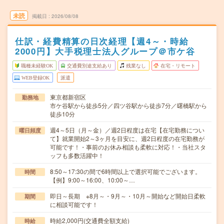
未読
掲載日
2026/08/08
仕訳・経費精算の日次経理【週4～・時給
2000円】大手税理士法人グループ＠市ケ谷
職種未経験OK
交通費別途支給あり
残業なし
在宅・リモート
WEB登録OK
派遣
東京都新宿区
勤務地
市ケ谷駅から徒歩5分／四ツ谷駅から徒歩7分／曙橋駅から
徒歩10分
週4～5日（月～金）／週2日程度は在宅【在宅勤務につい
曜日頻度
て】就業開始2～3ヶ月を目安に、週2日程度の在宅勤務が
可能です！・事前のお休み相談も柔軟に対応！・当社スタ
ッフも多数活躍中！
8:50～17:30の間で6時間以上で選択可能でございます。
時間
【例】9:00～16:00、10:00～…
即日～長期 ※8月～・9月～・10月～開始など開始日柔軟
期間
に相談可能です！
時給2,000円(交通費全額支給)
時給