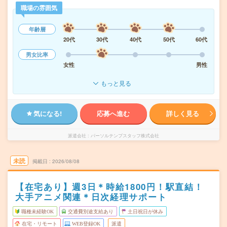
職場の雰囲気
年齢層
20代
30代
40代
50代
60代
男女比率
女性
男性
もっと見る
気になる!
応募へ進む
詳しく見る
派遣会社
パーソルテンプスタッフ株式会社
未読
掲載日
2026/08/08
【在宅あり】週3日＊時給1800円！駅直結！
大手アニメ関連＊日次経理サポート
職種未経験OK
交通費別途支給あり
土日祝日が休み
在宅・リモート
WEB登録OK
派遣