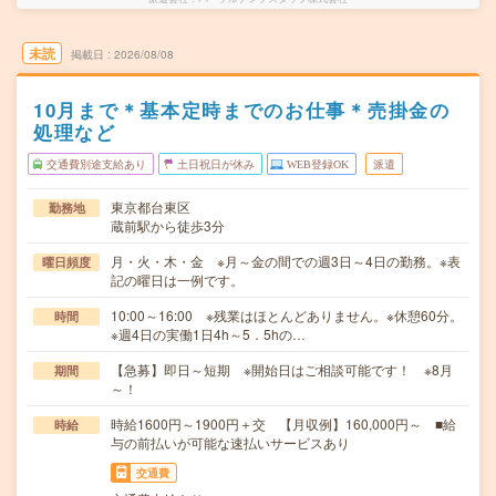
未読
掲載日
2026/08/08
10月まで＊基本定時までのお仕事＊売掛金の
処理など
交通費別途支給あり
土日祝日が休み
WEB登録OK
派遣
東京都台東区
勤務地
蔵前駅から徒歩3分
月・火・木・金 ※月～金の間での週3日～4日の勤務。※表
曜日頻度
記の曜日は一例です。
10:00～16:00 ※残業はほとんどありません。※休憩60分。
時間
※週4日の実働1日4h～5．5hの…
【急募】即日～短期 ※開始日はご相談可能です！ ※8月
期間
～！
時給1600円～1900円＋交 【月収例】160,000円～ ■給
時給
与の前払いが可能な速払いサービスあり
交通費