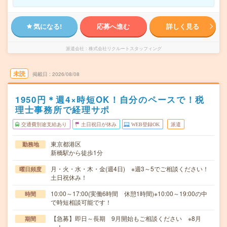
気になる!
応募へ進む
詳しく見る
派遣会社
株式会社リクルートスタッフィング
未読
掲載日
2026/08/08
1950円＊週4×時短OK！自分のペースで！税
理士事務所で経理サポ
交通費別途支給あり
土日祝日が休み
WEB登録OK
派遣
東京都港区
勤務地
新橋駅から徒歩1分
月・火・水・木・金(週4日) ※週3～5でご相談ください！
曜日頻度
土日祝休み！
10:00～17:00(実働6時間 休憩1時間)※10:00～19:00の中
時間
で時短相談可能です！
【急募】即日～長期 9月開始もご相談ください ※8月
期間
～！