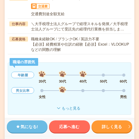
交通費
交通費別途全額支給
＼大手税理士法人グループで経理スキルを発揮／大手税理
仕事内容
士法人グループにて受託先の経理代行業務を担当しま…
職種未経験OK / ブランクOK / 英語力不要
応募資格
【必須】経費精算や仕訳の経験【必須】Excel：VLOOKUP
などの関数の理解
職場の雰囲気
年齢層
20代
30代
40代
50代
60代
男女比率
女性
男性
もっと見る
気になる!
応募へ進む
詳しく見る