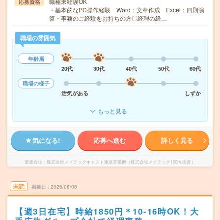
職種未経験OK
応募資格
・基本的なPC操作経験 Word：文章作成 Excel：四則演
算・事務のご経験をお持ちの方〇経理の経…
職場の雰囲気
年齢層
20代
30代
40代
50代
60代
職場の様子
活気がある
しずか
もっと見る
気になる!
応募へ進む
詳しく見る
派遣会社
株式会社メイテックキャスト東京営業所（株式会社メイテック100％出資）
未読
掲載日
2026/08/08
【週3日在宅】時給1850円＊10-16時OK！大