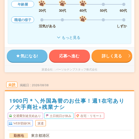
年齢層
20代
30代
40代
50代
60代
職場の様子
活気がある
しずか
もっと見る
気になる!
応募へ進む
詳しく見る
派遣会社
パーソルテンプスタッフ株式会社
未読
掲載日
2026/08/08
1900円＊＼外国為替のお仕事！週1在宅あり
／大手商社×残業ナシ
交通費別途支給あり
土日祝日が休み
在宅・リモート
WEB登録OK
派遣
東京都港区
勤務地