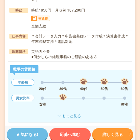
時給1950円 月収例 187,200円
時給
交通費
全額支給
＊会計データ入力＊申告書基礎データ作成＊決算書作成＊
仕事内容
年末調整業務＊電話対応
英語力不要
応募資格
●何かしらの経理事務のご経験のある方
職場の雰囲気
年齢層
20代
30代
40代
50代
60代
男女比率
女性
男性
もっと見る
気になる!
応募へ進む
詳しく見る