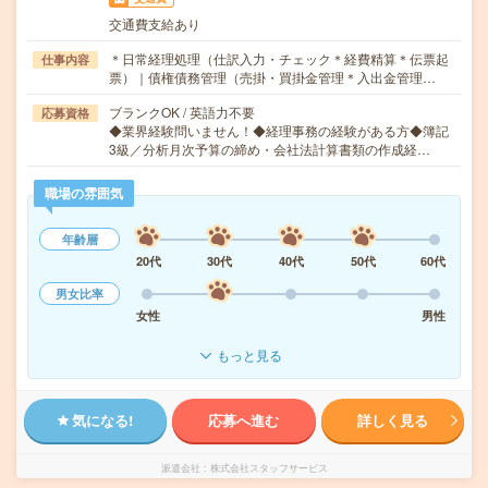
交通費支給あり
＊日常経理処理（仕訳入力・チェック＊経費精算＊伝票起
仕事内容
票）｜債権債務管理（売掛・買掛金管理＊入出金管理…
ブランクOK / 英語力不要
応募資格
◆業界経験問いません！◆経理事務の経験がある方◆簿記
3級／分析月次予算の締め・会社法計算書類の作成経…
職場の雰囲気
年齢層
20代
30代
40代
50代
60代
男女比率
女性
男性
もっと見る
気になる!
応募へ進む
詳しく見る
派遣会社
株式会社スタッフサービス