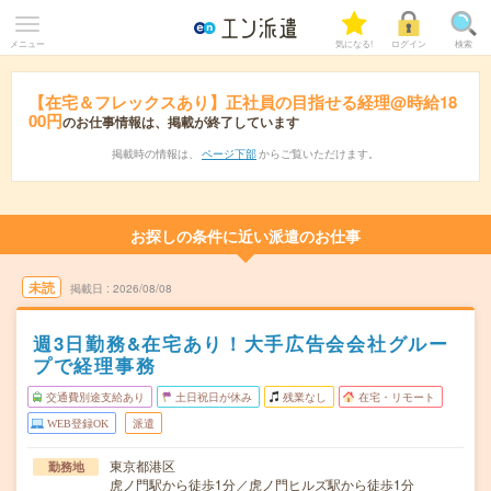
メニュー
気になる!
ログイン
検索
【在宅＆フレックスあり】正社員の目指せる経理@時給18
00円
のお仕事情報は、掲載が終了しています
掲載時の情報は、
ページ下部
からご覧いただけます。
お探しの条件に近い派遣のお仕事
未読
掲載日
2026/08/08
週3日勤務&在宅あり！大手広告会会社グルー
プで経理事務
交通費別途支給あり
土日祝日が休み
残業なし
在宅・リモート
WEB登録OK
派遣
東京都港区
勤務地
虎ノ門駅から徒歩1分／虎ノ門ヒルズ駅から徒歩1分