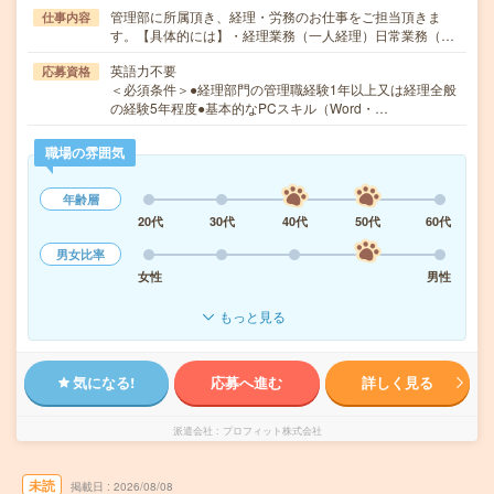
管理部に所属頂き、経理・労務のお仕事をご担当頂きま
仕事内容
す。【具体的には】・経理業務（一人経理）日常業務（…
英語力不要
応募資格
＜必須条件＞●経理部門の管理職経験1年以上又は経理全般
の経験5年程度●基本的なPCスキル（Word・…
職場の雰囲気
年齢層
20代
30代
40代
50代
60代
男女比率
女性
男性
もっと見る
気になる!
応募へ進む
詳しく見る
派遣会社
プロフィット株式会社
未読
掲載日
2026/08/08