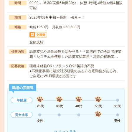
09:00～16:30(実働6時間30分 休憩1時間)※時短や週4相談
時間
可能
2026年08月中旬～長期 ※8月～！
期間
時給1950円 月収例 253,500円
時給
交通費
全額支給
請求支払や決算経験を活かせる＊＊部署内での会計管理業
仕事内容
務＊システムを使用した請求支払業務＊決算の補助業…
職種未経験OK / ブランクOK / 英語力不要
応募資格
●不動産事業に融資対応経験のある方在宅勤務がある為、
ご自宅にWi-Fi環境が必要です
職場の雰囲気
年齢層
20代
30代
40代
50代
60代
男女比率
女性
男性
もっと見る