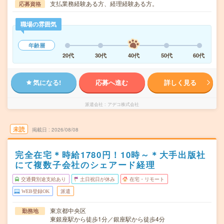
支払業務経験ある方、経理経験ある方。
応募資格
職場の雰囲気
年齢層
20代
30代
40代
50代
60代
気になる!
応募へ進む
詳しく見る
派遣会社
アデコ株式会社
未読
掲載日
2026/08/08
完全在宅＊時給1780円！10時～＊大手出版社
にて複数子会社のシェアード経理
交通費別途支給あり
土日祝日が休み
在宅・リモート
WEB登録OK
派遣
東京都中央区
勤務地
東銀座駅から徒歩1分／銀座駅から徒歩4分