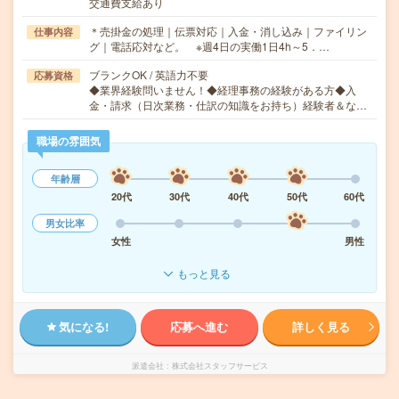
交通費支給あり
＊売掛金の処理｜伝票対応｜入金・消し込み｜ファイリン
仕事内容
グ｜電話応対など。 ※週4日の実働1日4h～5．…
ブランクOK / 英語力不要
応募資格
◆業界経験問いません！◆経理事務の経験がある方◆入
金・請求（日次業務・仕訳の知識をお持ち）経験者＆な…
職場の雰囲気
年齢層
20代
30代
40代
50代
60代
男女比率
女性
男性
もっと見る
気になる!
応募へ進む
詳しく見る
派遣会社
株式会社スタッフサービス