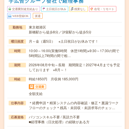
手広告グループ会社で経理事務
交通費別途支給あり
土日祝日が休み
残業なし
在宅・リモート
WEB登録OK
派遣
東京都港区
勤務地
新橋駅から徒歩8分／汐留駅から徒歩5分
月～金（週5日） ※土日祝日がお休みです！
曜日頻度
10:00～16:00(実働5時間 休憩1時間)※9:30～17:30の間で
時間
5時間以上7時間の間で相…
2026年08月中旬～長期 期間限定！2027年4月までを予定
期間
しております ※8月～！
時給1850円 月収例 185,000円
時給
交通費
全額支給
＊経費申請＊精算システムの内容確認・修正＊稟議ワーク
仕事内容
フローのチェック＊残高・未回収・未請求等のチェッ…
パソコンスキル不要 / 英語力不要
応募資格
■経理事務（日次処理）の経験がある方