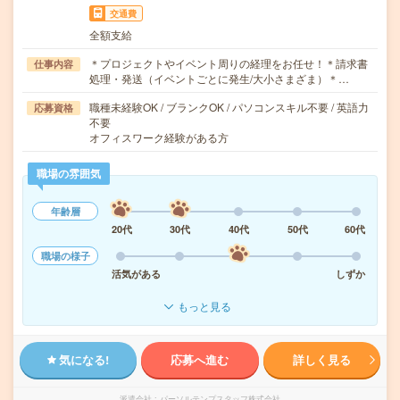
交通費
全額支給
＊プロジェクトやイベント周りの経理をお任せ！＊請求書
仕事内容
処理・発送（イベントごとに発生/大小さまざま）＊…
職種未経験OK / ブランクOK / パソコンスキル不要 / 英語力
応募資格
不要
オフィスワーク経験がある方
職場の雰囲気
年齢層
20代
30代
40代
50代
60代
職場の様子
活気がある
しずか
もっと見る
気になる!
応募へ進む
詳しく見る
派遣会社
パーソルテンプスタッフ株式会社