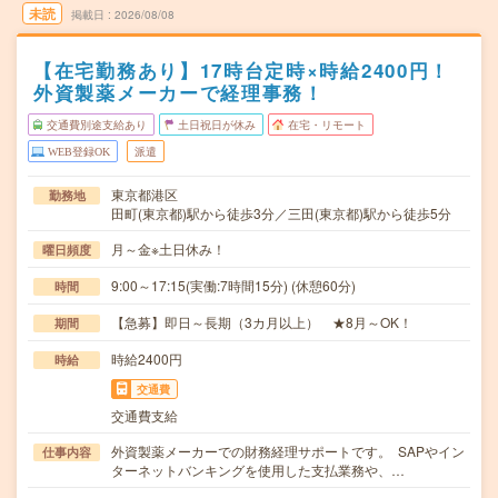
未読
掲載日
2026/08/08
【在宅勤務あり】17時台定時×時給2400円！
外資製薬メーカーで経理事務！
交通費別途支給あり
土日祝日が休み
在宅・リモート
WEB登録OK
派遣
東京都港区
勤務地
田町(東京都)駅から徒歩3分／三田(東京都)駅から徒歩5分
月～金※土日休み！
曜日頻度
9:00～17:15(実働:7時間15分) (休憩60分)
時間
【急募】即日～長期（3カ月以上） ★8月～OK！
期間
時給2400円
時給
交通費
交通費支給
外資製薬メーカーでの財務経理サポートです。 SAPやイン
仕事内容
ターネットバンキングを使用した支払業務や、…