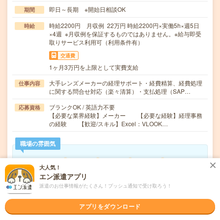
即日～長期 ※開始日相談OK
期間
時給2200円 月収例 22万円 時給2200円×実働5h×週5日
時給
×4週 ※月収例を保証するものではありません。※給与即受
取りサービス利用可（利用条件有）
交通費
1ヶ月3万円を上限として実費支給
大手レンズメーカーの経理サポート・経費精算、経費処理
仕事内容
に関する問合せ対応（楽々清算）・支払処理（SAP…
ブランクOK / 英語力不要
応募資格
【必要な業界経験】メーカー 【必要な経験】経理事務
の経験 【歓迎/スキル】Excel：VLOOK…
職場の雰囲気
年齢層
大人気！
20代
30代
40代
50代
60代
エン派遣アプリ
派遣のお仕事情報がたくさん！プッシュ通知で受け取ろう！
男女比率
女性
男性
アプリをダウンロード
もっと見る