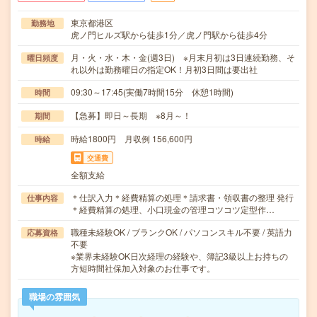
東京都港区
勤務地
虎ノ門ヒルズ駅から徒歩1分／虎ノ門駅から徒歩4分
月・火・水・木・金(週3日) ※月末月初は3日連続勤務、そ
曜日頻度
れ以外は勤務曜日の指定OK！月初3日間は要出社
09:30～17:45(実働7時間15分 休憩1時間)
時間
【急募】即日～長期 ※8月～！
期間
時給1800円 月収例 156,600円
時給
交通費
全額支給
＊仕訳入力＊経費精算の処理＊請求書・領収書の整理 発行
仕事内容
＊経費精算の処理、小口現金の管理コツコツ定型作…
職種未経験OK / ブランクOK / パソコンスキル不要 / 英語力
応募資格
不要
※業界未経験OK日次経理の経験や、簿記3級以上お持ちの
方短時間社保加入対象のお仕事です。
職場の雰囲気