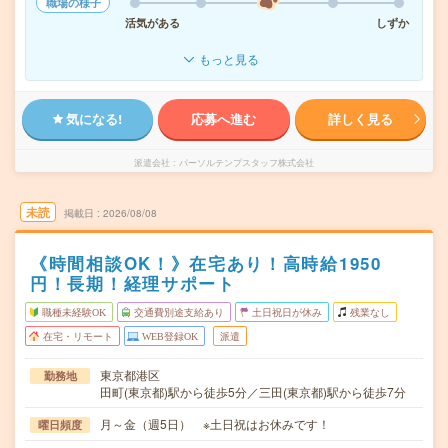
職場の様子
活気がある
しずか
もっと見る
気になる!
応募へ進む
詳しく見る
派遣会社
パーソルテンプスタッフ株式会社
未読
掲載日
2026/08/08
《時間相談OK！》在宅あり！高時給1950
円！長期！経理サポート
職種未経験OK
交通費別途支給あり
土日祝日が休み
残業なし
在宅・リモート
WEB登録OK
派遣
東京都港区
勤務地
田町(東京都)駅から徒歩5分／三田(東京都)駅から徒歩7分
月～金（週5日） ※土日祝はお休みです！
曜日頻度