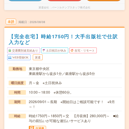
派遣会社
パーソルテンプスタッフ株式会社
未読
掲載日
2026/08/08
【完全在宅】時給1750円！大手出版社で仕訳
入力など
交通費別途支給あり
土日祝日が休み
在宅・リモート
WEB登録OK
派遣
東京都中央区
勤務地
東銀座駅から徒歩1分／銀座駅から徒歩5分
月～金 ※土日祝休み
曜日頻度
10:00～18:00 ※休憩60分。
時間
2026/09/01～長期 ※開始日はご相談可能です！ ※9月
期間
～！
時給1750円～1850円＋交 【月収例】280,000円～ ■給
時給
与の前払いが可能な速払いサービスあり
交通費