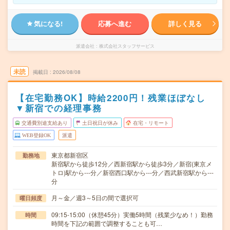
気になる!
応募へ進む
詳しく見る
派遣会社
株式会社スタッフサービス
未読
掲載日
2026/08/08
【在宅勤務OK】時給2200円！残業ほぼなし
▼新宿での経理事務
交通費別途支給あり
土日祝日が休み
在宅・リモート
WEB登録OK
派遣
東京都新宿区
勤務地
新宿駅から徒歩12分／西新宿駅から徒歩3分／新宿(東京メ
トロ)駅から---分／新宿西口駅から---分／西武新宿駅から---
分
月～金／週3～5日の間で選択可
曜日頻度
09:15-15:00（休憩45分）実働5時間（残業少なめ！）勤務
時間
時間を下記の範囲で調整することも可…