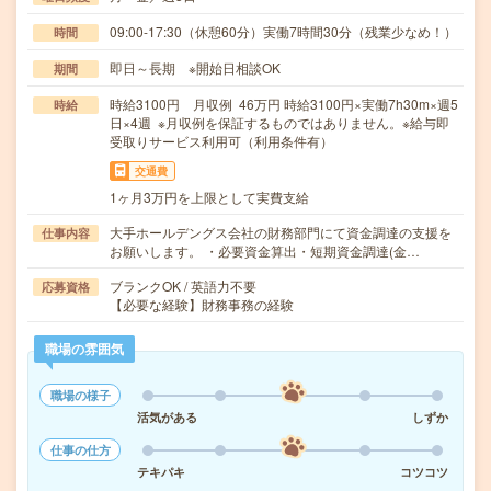
09:00-17:30（休憩60分）実働7時間30分（残業少なめ！）
時間
即日～長期 ※開始日相談OK
期間
時給3100円 月収例 46万円 時給3100円×実働7h30m×週5
時給
日×4週 ※月収例を保証するものではありません。※給与即
受取りサービス利用可（利用条件有）
交通費
1ヶ月3万円を上限として実費支給
大手ホールデングス会社の財務部門にて資金調達の支援を
仕事内容
お願いします。 ・必要資金算出・短期資金調達(金…
ブランクOK / 英語力不要
応募資格
【必要な経験】財務事務の経験
職場の雰囲気
職場の様子
活気がある
しずか
仕事の仕方
テキパキ
コツコツ