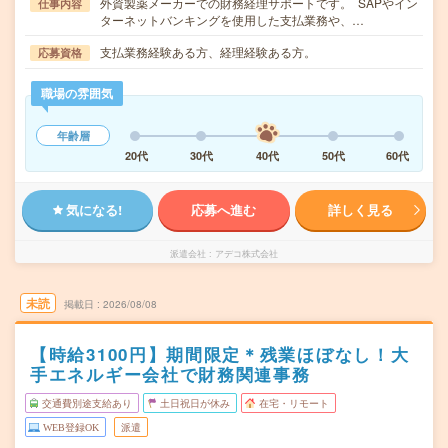
外資製薬メーカーでの財務経理サポートです。 SAPやイン
仕事内容
ターネットバンキングを使用した支払業務や、…
支払業務経験ある方、経理経験ある方。
応募資格
職場の雰囲気
年齢層
20代
30代
40代
50代
60代
気になる!
応募へ進む
詳しく見る
派遣会社
アデコ株式会社
未読
掲載日
2026/08/08
【時給3100円】期間限定＊残業ほぼなし！大
手エネルギー会社で財務関連事務
交通費別途支給あり
土日祝日が休み
在宅・リモート
WEB登録OK
派遣