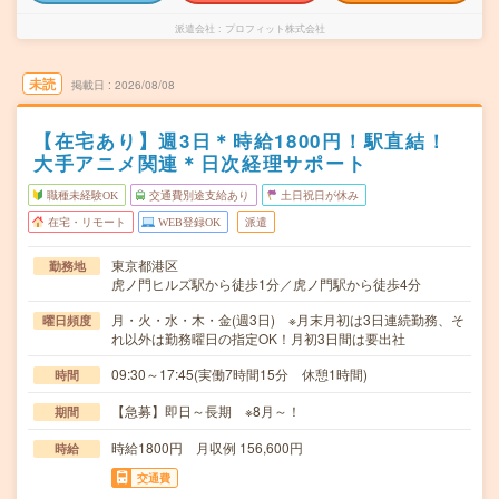
派遣会社
プロフィット株式会社
未読
掲載日
2026/08/08
【在宅あり】週3日＊時給1800円！駅直結！
大手アニメ関連＊日次経理サポート
職種未経験OK
交通費別途支給あり
土日祝日が休み
在宅・リモート
WEB登録OK
派遣
東京都港区
勤務地
虎ノ門ヒルズ駅から徒歩1分／虎ノ門駅から徒歩4分
月・火・水・木・金(週3日) ※月末月初は3日連続勤務、そ
曜日頻度
れ以外は勤務曜日の指定OK！月初3日間は要出社
09:30～17:45(実働7時間15分 休憩1時間)
時間
【急募】即日～長期 ※8月～！
期間
時給1800円 月収例 156,600円
時給
交通費