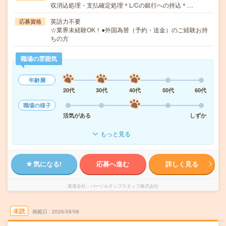
収消込処理・支払確定処理＊L/Cの銀行への持込＊…
英語力不要
応募資格
☆業界未経験OK！●外国為替（予約・送金）のご経験お持
ちの方
職場の雰囲気
年齢層
20代
30代
40代
50代
60代
職場の様子
活気がある
しずか
もっと見る
気になる!
応募へ進む
詳しく見る
派遣会社
パーソルテンプスタッフ株式会社
未読
掲載日
2026/08/08