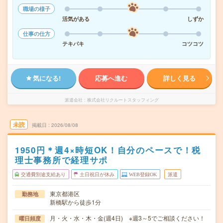
職場の様子
活気がある
しずか
仕事の仕方
テキパキ
コツコツ
気になる!
応募へ進む
詳しく見る
派遣会社
株式会社リクルートスタッフィング
未読
掲載日
2026/08/08
1950円＊週4×時短OK！自分のペースで！税
理士事務所で経理サポ
交通費別途支給あり
土日祝日が休み
WEB登録OK
派遣
東京都港区
勤務地
新橋駅から徒歩1分
月・火・水・木・金(週4日) ※週3～5でご相談ください！
曜日頻度