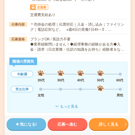
交通費
交通費支給あり
＊売掛金の処理｜伝票対応｜入金・消し込み｜ファイリン
仕事内容
グ｜電話応対など。 ※週4日の実働1日4h～5．…
ブランクOK / 英語力不要
応募資格
◆業界経験問いません！◆経理事務の経験がある方◆入
金・請求（日次業務・仕訳の知識をお持ち）経験者＆な…
職場の雰囲気
年齢層
20代
30代
40代
50代
60代
男女比率
女性
男性
もっと見る
気になる!
応募へ進む
詳しく見る