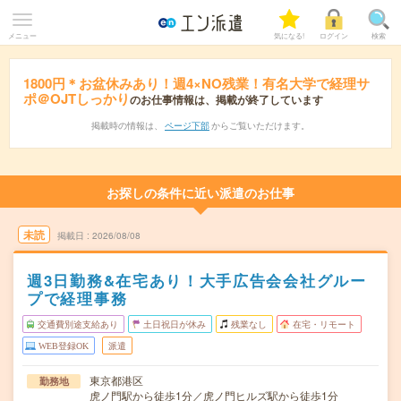
メニュー
気になる!
ログイン
検索
1800円＊お盆休みあり！週4×NO残業！有名大学で経理サ
ポ＠OJTしっかり
のお仕事情報は、掲載が終了しています
掲載時の情報は、
ページ下部
からご覧いただけます。
お探しの条件に近い派遣のお仕事
未読
掲載日
2026/08/08
週3日勤務&在宅あり！大手広告会会社グルー
プで経理事務
交通費別途支給あり
土日祝日が休み
残業なし
在宅・リモート
WEB登録OK
派遣
東京都港区
勤務地
虎ノ門駅から徒歩1分／虎ノ門ヒルズ駅から徒歩1分