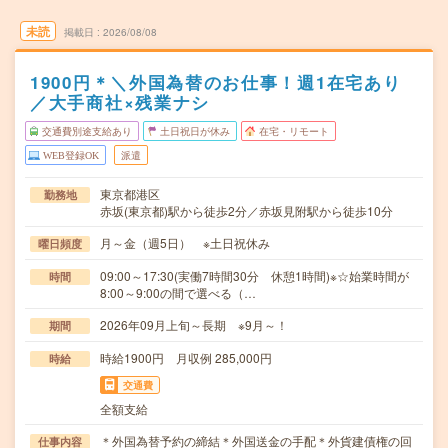
未読
掲載日
2026/08/08
1900円＊＼外国為替のお仕事！週1在宅あり
／大手商社×残業ナシ
交通費別途支給あり
土日祝日が休み
在宅・リモート
WEB登録OK
派遣
東京都港区
勤務地
赤坂(東京都)駅から徒歩2分／赤坂見附駅から徒歩10分
月～金（週5日） ※土日祝休み
曜日頻度
09:00～17:30(実働7時間30分 休憩1時間)※☆始業時間が
時間
8:00～9:00の間で選べる（…
2026年09月上旬～長期 ※9月～！
期間
時給1900円 月収例 285,000円
時給
交通費
全額支給
＊外国為替予約の締結＊外国送金の手配＊外貨建債権の回
仕事内容