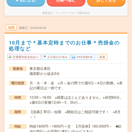
派遣会社
マンパワーグループ株式会社
未読
掲載日
2026/08/08
10月まで＊基本定時までのお仕事＊売掛金の
処理など
交通費別途支給あり
土日祝日が休み
WEB登録OK
派遣
東京都台東区
勤務地
蔵前駅から徒歩3分
月・火・木・金 ※月～金の間での週3日～4日の勤務。※表
曜日頻度
記の曜日は一例です。
10:00～16:00 ※残業はほとんどありません。※休憩60分。
時間
※週4日の実働1日4h～5．5hの…
【急募】即日～短期 ※開始日はご相談可能です！ ※8月
期間
～！
時給1600円～1900円＋交 【月収例】160,000円～ ■給
時給
与の前払いが可能な速払いサービスあり