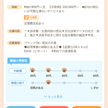
時給1850円＋交 【月収例】222,000円～ ■給与の前払
時給
いが可能な速払いサービスあり
交通費
交通費支給あり
＊▼請求書・伝票内容の照合▼月次決算データの出力・加
仕事内容
工・集計▼決算手続きに関する提出書類の確認▼申告…
ブランクOK / 英語力不要
応募資格
◆経理事務の経験がある方◆【必要なOAスキル】
Excel（ピボット） #初めての派遣歓迎
職場の雰囲気
年齢層
20代
30代
40代
50代
60代
職場の様子
活気がある
しずか
もっと見る