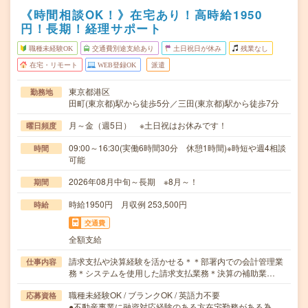
《時間相談OK！》在宅あり！高時給1950
円！長期！経理サポート
職種未経験OK
交通費別途支給あり
土日祝日が休み
残業なし
在宅・リモート
WEB登録OK
派遣
東京都港区
勤務地
田町(東京都)駅から徒歩5分／三田(東京都)駅から徒歩7分
月～金（週5日） ※土日祝はお休みです！
曜日頻度
09:00～16:30(実働6時間30分 休憩1時間)※時短や週4相談
時間
可能
2026年08月中旬～長期 ※8月～！
期間
時給1950円 月収例 253,500円
時給
交通費
全額支給
請求支払や決算経験を活かせる＊＊部署内での会計管理業
仕事内容
務＊システムを使用した請求支払業務＊決算の補助業…
職種未経験OK / ブランクOK / 英語力不要
応募資格
●不動産事業に融資対応経験のある方在宅勤務がある為、