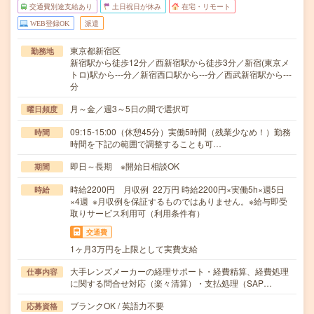
交通費別途支給あり
土日祝日が休み
在宅・リモート
WEB登録OK
派遣
東京都新宿区
勤務地
新宿駅から徒歩12分／西新宿駅から徒歩3分／新宿(東京メ
トロ)駅から---分／新宿西口駅から---分／西武新宿駅から---
分
月～金／週3～5日の間で選択可
曜日頻度
09:15-15:00（休憩45分）実働5時間（残業少なめ！）勤務
時間
時間を下記の範囲で調整することも可…
即日～長期 ※開始日相談OK
期間
時給2200円 月収例 22万円 時給2200円×実働5h×週5日
時給
×4週 ※月収例を保証するものではありません。※給与即受
取りサービス利用可（利用条件有）
交通費
1ヶ月3万円を上限として実費支給
大手レンズメーカーの経理サポート・経費精算、経費処理
仕事内容
に関する問合せ対応（楽々清算）・支払処理（SAP…
ブランクOK / 英語力不要
応募資格