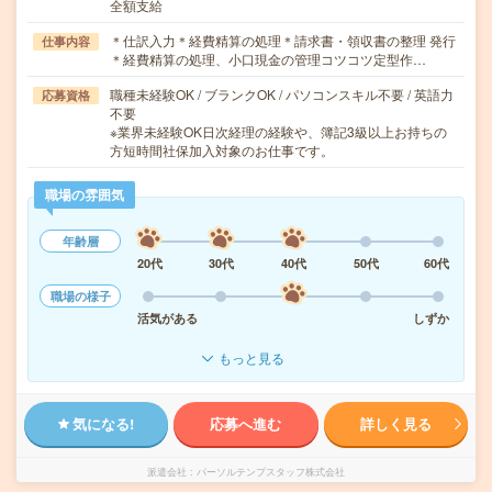
全額支給
＊仕訳入力＊経費精算の処理＊請求書・領収書の整理 発行
仕事内容
＊経費精算の処理、小口現金の管理コツコツ定型作…
職種未経験OK / ブランクOK / パソコンスキル不要 / 英語力
応募資格
不要
※業界未経験OK日次経理の経験や、簿記3級以上お持ちの
方短時間社保加入対象のお仕事です。
職場の雰囲気
年齢層
20代
30代
40代
50代
60代
職場の様子
活気がある
しずか
もっと見る
気になる!
応募へ進む
詳しく見る
派遣会社
パーソルテンプスタッフ株式会社