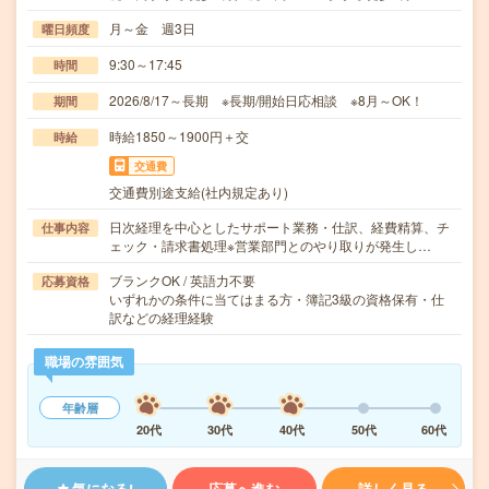
月～金 週3日
曜日頻度
9:30～17:45
時間
2026/8/17～長期 ※長期/開始日応相談 ※8月～OK！
期間
時給1850～1900円＋交
時給
交通費
交通費別途支給(社内規定あり)
日次経理を中心としたサポート業務・仕訳、経費精算、チ
仕事内容
ェック・請求書処理※営業部門とのやり取りが発生し…
ブランクOK / 英語力不要
応募資格
いずれかの条件に当てはまる方・簿記3級の資格保有・仕
訳などの経理経験
職場の雰囲気
年齢層
20代
30代
40代
50代
60代
気になる!
応募へ進む
詳しく見る