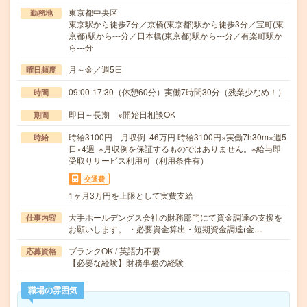
東京都中央区
勤務地
東京駅から徒歩7分／京橋(東京都)駅から徒歩3分／宝町(東
京都)駅から---分／日本橋(東京都)駅から---分／有楽町駅か
ら---分
月～金／週5日
曜日頻度
09:00-17:30（休憩60分）実働7時間30分（残業少なめ！）
時間
即日～長期 ※開始日相談OK
期間
時給3100円 月収例 46万円 時給3100円×実働7h30m×週5
時給
日×4週 ※月収例を保証するものではありません。※給与即
受取りサービス利用可（利用条件有）
交通費
1ヶ月3万円を上限として実費支給
大手ホールデングス会社の財務部門にて資金調達の支援を
仕事内容
お願いします。 ・必要資金算出・短期資金調達(金…
ブランクOK / 英語力不要
応募資格
【必要な経験】財務事務の経験
職場の雰囲気