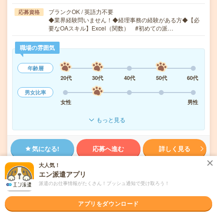
ブランクOK / 英語力不要
応募資格
◆業界経験問いません！◆経理事務の経験がある方◆【必
要なOAスキル】Excel（関数） #初めての派…
職場の雰囲気
年齢層
20代
30代
40代
50代
60代
男女比率
女性
男性
もっと見る
気になる!
応募へ進む
詳しく見る
大人気！
派遣会社
株式会社スタッフサービス
エン派遣アプリ
派遣のお仕事情報がたくさん！プッシュ通知で受け取ろう！
未読
掲載日
2026/08/08
アプリをダウンロード