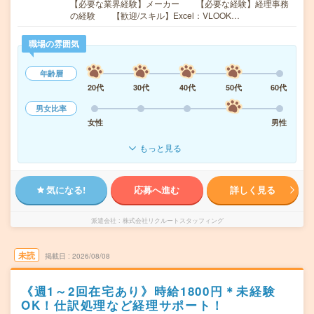
【必要な業界経験】メーカー 【必要な経験】経理事務
の経験 【歓迎/スキル】Excel：VLOOK…
職場の雰囲気
年齢層
20代
30代
40代
50代
60代
男女比率
女性
男性
もっと見る
気になる!
応募へ進む
詳しく見る
派遣会社
株式会社リクルートスタッフィング
未読
掲載日
2026/08/08
《週1～2回在宅あり》時給1800円＊未経験
OK！仕訳処理など経理サポート！