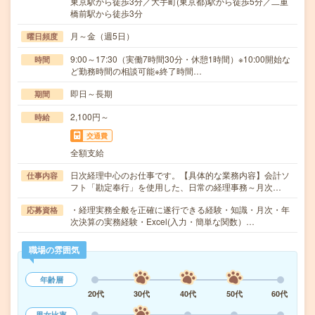
東京駅から徒歩3分／大手町(東京都)駅から徒歩5分／二重
橋前駅から徒歩3分
月～金（週5日）
曜日頻度
9:00～17:30（実働7時間30分・休憩1時間）※10:00開始な
時間
ど勤務時間の相談可能※終了時間…
即日～長期
期間
2,100円～
時給
交通費
全額支給
日次経理中心のお仕事です。【具体的な業務内容】会計ソ
仕事内容
フト「勘定奉行」を使用した、日常の経理事務～月次…
・経理実務全般を正確に遂行できる経験・知識・月次・年
応募資格
次決算の実務経験・Excel(入力・簡単な関数）…
職場の雰囲気
年齢層
20代
30代
40代
50代
60代
男女比率