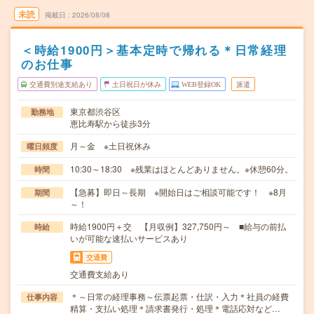
未読
掲載日
2026/08/08
＜時給1900円＞基本定時で帰れる＊日常経理
のお仕事
交通費別途支給あり
土日祝日が休み
WEB登録OK
派遣
東京都渋谷区
勤務地
恵比寿駅から徒歩3分
月～金 ※土日祝休み
曜日頻度
10:30～18:30 ※残業はほとんどありません。※休憩60分。
時間
【急募】即日～長期 ※開始日はご相談可能です！ ※8月
期間
～！
時給1900円＋交 【月収例】327,750円～ ■給与の前払
時給
いが可能な速払いサービスあり
交通費
交通費支給あり
＊～日常の経理事務～伝票起票・仕訳・入力＊社員の経費
仕事内容
精算・支払い処理＊請求書発行・処理＊電話応対など…