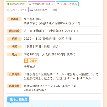
職種未経験OK
交通費別途支給あり
土日祝日が休み
在宅・リモート
WEB登録OK
派遣
東京都新宿区
勤務地
西新宿駅から徒歩1分／新宿駅から徒歩15分
月～金（週5日） ※土日祝はお休みです！
曜日頻度
09:30～18:30(実働8時間 休憩1時間)
時間
【急募】即日～長期 ※8月～！
期間
時給1800円 月収例 288,000円+残業代
時給
交通費
全額支給
＊仕訳処理＊伝票起票＊メール・電話対応～業務について
仕事内容
は社員の方より教えていただけます！～【OAスキル…
職種未経験OK / ブランクOK / 英語力不要
応募資格
※業界未経験OK！
職場の雰囲気