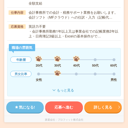
全額支給
会計事務所での会計・税務サポート業務をお願いします。
仕事内容
会計ソフト（MFクラウド）への仕訳・入力（記帳代…
英語力不要
応募資格
・会計事務所勤務1年以上又は事業会社での記帳業務2年以
上・日商簿記3級以上・Excelの基本操作がで…
職場の雰囲気
年齢層
20代
30代
40代
50代
60代
男女比率
女性
男性
もっと見る
気になる!
応募へ進む
詳しく見る
派遣会社
プロフィット株式会社