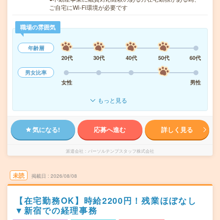
ご自宅にWi-Fi環境が必要です
職場の雰囲気
年齢層
20代
30代
40代
50代
60代
男女比率
女性
男性
もっと見る
気になる!
応募へ進む
詳しく見る
派遣会社
パーソルテンプスタッフ株式会社
未読
掲載日
2026/08/08
【在宅勤務OK】時給2200円！残業ほぼなし
▼新宿での経理事務