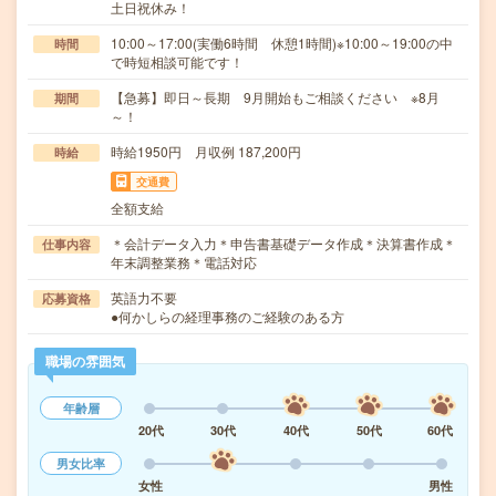
土日祝休み！
10:00～17:00(実働6時間 休憩1時間)※10:00～19:00の中
時間
で時短相談可能です！
【急募】即日～長期 9月開始もご相談ください ※8月
期間
～！
時給1950円 月収例 187,200円
時給
交通費
全額支給
＊会計データ入力＊申告書基礎データ作成＊決算書作成＊
仕事内容
年末調整業務＊電話対応
英語力不要
応募資格
●何かしらの経理事務のご経験のある方
職場の雰囲気
年齢層
20代
30代
40代
50代
60代
男女比率
女性
男性