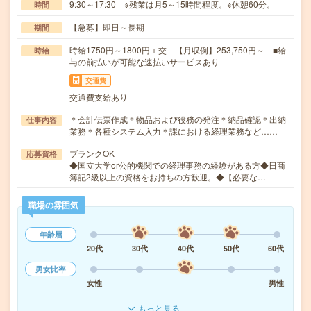
9:30～17:30 ※残業は月5～15時間程度。※休憩60分。
時間
【急募】即日～長期
期間
時給1750円～1800円＋交 【月収例】253,750円～ ■給
時給
与の前払いが可能な速払いサービスあり
交通費
交通費支給あり
＊会計伝票作成＊物品および役務の発注＊納品確認＊出納
仕事内容
業務＊各種システム入力＊課における経理業務など……
ブランクOK
応募資格
◆国立大学or公的機関での経理事務の経験がある方◆日商
簿記2級以上の資格をお持ちの方歓迎。◆【必要な…
職場の雰囲気
年齢層
20代
30代
40代
50代
60代
男女比率
女性
男性
もっと見る