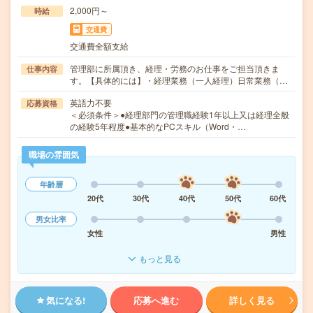
2,000円～
時給
交通費
交通費全額支給
管理部に所属頂き、経理・労務のお仕事をご担当頂きま
仕事内容
す。【具体的には】・経理業務（一人経理）日常業務（…
英語力不要
応募資格
＜必須条件＞●経理部門の管理職経験1年以上又は経理全般
の経験5年程度●基本的なPCスキル（Word・…
職場の雰囲気
年齢層
20代
30代
40代
50代
60代
男女比率
女性
男性
もっと見る
気になる!
応募へ進む
詳しく見る