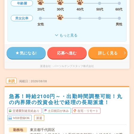
年齢層
20代
30代
40代
50代
60代
男女比率
女性
男性
もっと見る
気になる!
応募へ進む
詳しく見る
派遣会社
パーソルテンプスタッフ株式会社
未読
掲載日
2026/08/08
急募！時給2100円～・出勤時間調整可能！丸
の内界隈の投資会社で経理の長期派遣！
交通費別途支給あり
土日祝日が休み
在宅・リモート
WEB登録OK
派遣
東京都千代田区
勤務地