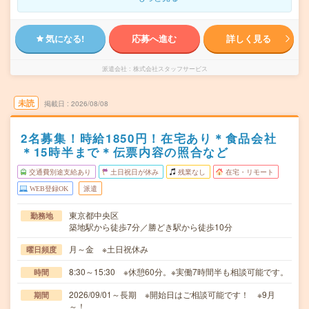
気になる!
応募へ進む
詳しく見る
派遣会社
株式会社スタッフサービス
未読
掲載日
2026/08/08
2名募集！時給1850円！在宅あり＊食品会社
＊15時半まで＊伝票内容の照合など
交通費別途支給あり
土日祝日が休み
残業なし
在宅・リモート
WEB登録OK
派遣
東京都中央区
勤務地
築地駅から徒歩7分／勝どき駅から徒歩10分
月～金 ※土日祝休み
曜日頻度
8:30～15:30 ※休憩60分。※実働7時間半も相談可能です。
時間
2026/09/01～長期 ※開始日はご相談可能です！ ※9月
期間
～！