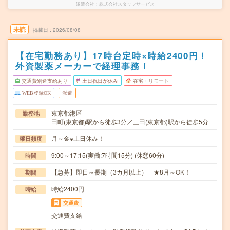
派遣会社
株式会社スタッフサービス
未読
掲載日
2026/08/08
【在宅勤務あり】17時台定時×時給2400円！
外資製薬メーカーで経理事務！
交通費別途支給あり
土日祝日が休み
在宅・リモート
WEB登録OK
派遣
東京都港区
勤務地
田町(東京都)駅から徒歩3分／三田(東京都)駅から徒歩5分
月～金※土日休み！
曜日頻度
9:00～17:15(実働:7時間15分) (休憩60分)
時間
【急募】即日～長期（3カ月以上） ★8月～OK！
期間
時給2400円
時給
交通費
交通費支給