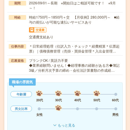
2026/09/01～長期 ※開始日はご相談可能です！ ※9月
期間
～！
時給1750円～1850円＋交 【月収例】280,000円～ ■給
時給
与の前払いが可能な速払いサービスあり
交通費
交通費支給あり
＊日常経理処理（仕訳入力・チェック＊経費精算＊伝票起
仕事内容
票）｜債権債務管理（売掛・買掛金管理＊入出金管理…
ブランクOK / 英語力不要
応募資格
◆業界経験問いません！◆経理事務の経験がある方◆簿記
3級／分析月次予算の締め・会社法計算書類の作成経…
職場の雰囲気
年齢層
20代
30代
40代
50代
60代
男女比率
女性
男性
もっと見る