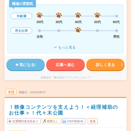
職場の雰囲気
年齢層
20代
30代
40代
50代
60代
男女比率
女性
男性
もっと見る
気になる!
応募へ進む
詳しく見る
派遣会社
株式会社アヴァンティスタッフ
未読
掲載日
2026/08/07
！映像コンテンツを支えよう！＜経理補助の
お仕事＞！代々木公園
交通費別途支給あり
残業なし
WEB登録OK
派遣