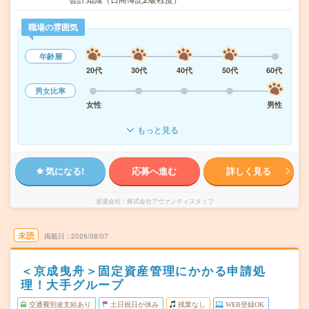
職場の雰囲気
年齢層
20代
30代
40代
50代
60代
男女比率
女性
男性
もっと見る
気になる!
応募へ進む
詳しく見る
派遣会社
株式会社アヴァンティスタッフ
未読
掲載日
2026/08/07
＜京成曳舟＞固定資産管理にかかる申請処
理！大手グループ
交通費別途支給あり
土日祝日が休み
残業なし
WEB登録OK