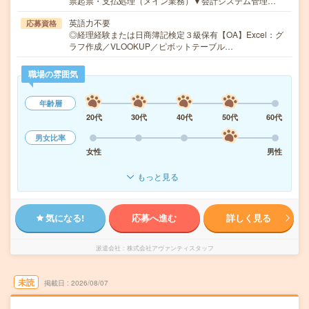
票起票・支払処理（メイン業務）▼会計システム管理…
英語力不要
応募資格
◎経理経験または日商簿記検定３級保有【OA】Excel：グ
ラフ作成／VLOOKUP／ピボットテーブル…
職場の雰囲気
年齢層
20代
30代
40代
50代
60代
男女比率
女性
男性
もっと見る
気になる!
応募へ進む
詳しく見る
派遣会社
株式会社アヴァンティスタッフ
未読
掲載日
2026/08/07