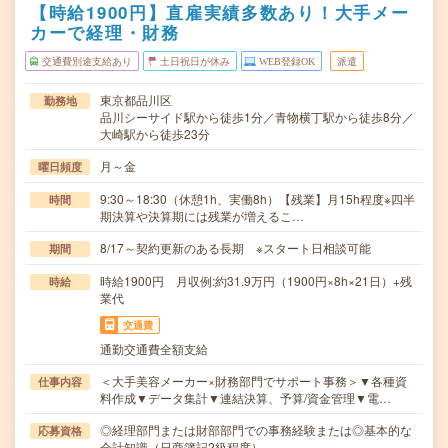
【時給1900円】直雇実績多数あり！大手メー
カーで経理・財務
交通費別途支給あり
土日祝日が休み
WEB登録OK
派遣
東京都品川区
勤務地
品川シーサイド駅から徒歩1分／青物横丁駅から徒歩8分／
大崎駅から徒歩23分
月～金
曜日頻度
9:30～18:30（休憩1h、実働8h）【残業】月15h程度※四半
時間
期決算や決算期には残業が増えるこ…
8/17～契約更新のある長期 ※スタート日相談可能
期間
時給1900円 月収例:約31.9万円（1900円×8h×21日）+残
時給
業代
交通費
通勤交通費全額支給
＜大手美容メーカー×財務部門でサポート事務＞▼各種資
仕事内容
料作成▼データ集計▼連結決算、予算/資金管理▼電…
◎経理部門または財部部門での事務経験または◎基本的な
応募資格
会計知識（日商簿記2級程度）