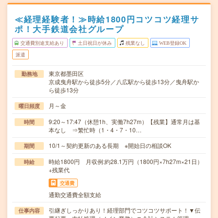
≪経理経験者！≫時給1800円コツコツ経理サ
ポ！大手鉄道会社グループ
交通費別途支給あり
土日祝日が休み
残業なし
WEB登録OK
派遣
東京都墨田区
勤務地
京成曳舟駅から徒歩5分／八広駅から徒歩13分／曳舟駅か
ら徒歩13分
月～金
曜日頻度
9:20～17:47（休憩1h、実働7h27m）【残業】通常月は基
時間
本なし ⇒繁忙時（1・4・7・10…
10/1～契約更新のある長期 ※開始日の相談OK
期間
時給1800円 月収例:約28.1万円（1800円×7h27m×21日）
時給
+残業代
交通費
通勤交通費全額支給
引継ぎしっかりあり！経理部門でコツコツサポート！▼伝
仕事内容