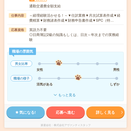
通勤交通費全額支給
～経理経験活かせる！～▼仕訳業務▼月次試算表作成▼経
仕事内容
費精算▼財務諸表作成▼財務申告書作成▼SPC（特…
英語力不要
応募資格
◎日商簿記2級の知識もしくは、日次～年次までの実務経
験
職場の雰囲気
男女比率
女性
男性
職場の様子
活気がある
しずか
もっと見る
気になる!
応募へ進む
詳しく見る
派遣会社
株式会社アヴァンティスタッフ