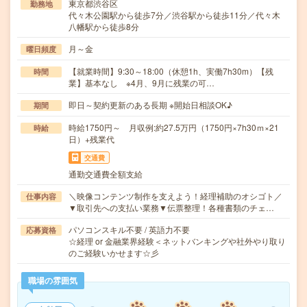
東京都渋谷区
勤務地
代々木公園駅から徒歩7分／渋谷駅から徒歩11分／代々木
八幡駅から徒歩8分
月～金
曜日頻度
【就業時間】9:30～18:00（休憩1h、実働7h30m）【残
時間
業】基本なし ※4月、9月に残業の可…
即日～契約更新のある長期 ※開始日相談OK♪
期間
時給1750円～ 月収例:約27.5万円（1750円×7h30ｍ×21
時給
日）+残業代
交通費
通勤交通費全額支給
＼映像コンテンツ制作を支えよう！経理補助のオシゴト／
仕事内容
▼取引先への支払い業務▼伝票整理！各種書類のチェ…
パソコンスキル不要 / 英語力不要
応募資格
☆経理 or 金融業界経験＜ネットバンキングや社外やり取り
のご経験いかせます☆彡
職場の雰囲気