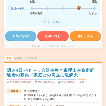
女性
男性
職場の様子
活気がある
しずか
もっと見る
気になる!
応募へ進む
詳しく見る
派遣会社
エンプロ株式会社 東京オフィス
未読
掲載日
2026/08/07
週3-4日×4ｈ～＼会計事務＊税理士事務所経
験者の募集／家庭との両立に理解大！
交通費別途支給あり
土日祝日が休み
WEB登録OK
派遣
東京都中央区
勤務地
新富町(東京都)駅から徒歩1分／築地駅から徒歩6分／八丁
堀(東京都)駅から徒歩8分