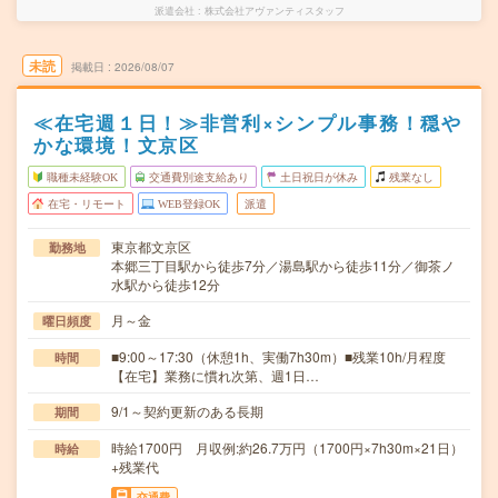
派遣会社
株式会社アヴァンティスタッフ
未読
掲載日
2026/08/07
≪在宅週１日！≫非営利×シンプル事務！穏や
かな環境！文京区
職種未経験OK
交通費別途支給あり
土日祝日が休み
残業なし
在宅・リモート
WEB登録OK
派遣
東京都文京区
勤務地
本郷三丁目駅から徒歩7分／湯島駅から徒歩11分／御茶ノ
水駅から徒歩12分
月～金
曜日頻度
■9:00～17:30（休憩1h、実働7h30m）■残業10h/月程度
時間
【在宅】業務に慣れ次第、週1日…
9/1～契約更新のある長期
期間
時給1700円 月収例:約26.7万円（1700円×7h30m×21日）
時給
+残業代
交通費