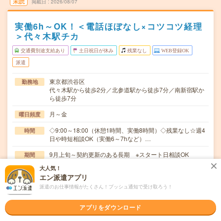
未読
掲載日
2026/08/07
実働6h～OK！＜電話ほぼなし×コツコツ経理
＞代々木駅チカ
交通費別途支給あり
土日祝日が休み
残業なし
WEB登録OK
派遣
東京都渋谷区
勤務地
代々木駅から徒歩2分／北参道駅から徒歩7分／南新宿駅か
ら徒歩7分
月～金
曜日頻度
◇9:00～18:00（休憩1時間、実働8時間）◇残業なし☆週4
時間
日や時短相談OK（実働6～7hなど）…
9月上旬～契約更新のある長期 ※スタート日相談OK
期間
大人気！
時給1950円 月収例:約32.7万円（1950円×8h×21日）
時給
エン派遣アプリ
交通費
派遣のお仕事情報がたくさん！プッシュ通知で受け取ろう！
通勤交通費全額支給
アプリをダウンロード
≪コツコツ経理事務！語学スキルは不要！≫▼請求書発
仕事内容
行、入金管理▼仕訳業務、入金消込▼支払い処理、経費…