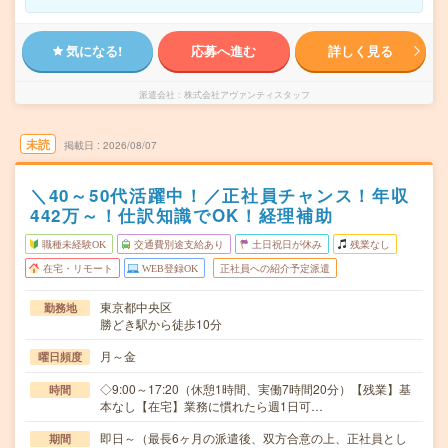
気になる!
応募へ進む
詳しく見る
派遣会社
株式会社アヴァンティスタッフ
未読
掲載日
2026/08/07
＼40～50代活躍中！／正社員チャンス！年収
442万～！仕訳知識でOK！経理補助
職種未経験OK
交通費別途支給あり
土日祝日が休み
残業なし
在宅・リモート
WEB登録OK
正社員への紹介予定派遣
東京都中央区
勤務地
勝どき駅から徒歩10分
月～金
曜日頻度
◇9:00～17:20（休憩1時間、実働7時間20分）【残業】基
時間
本なし【在宅】業務に慣れたら週1日可…
即日～（最長6ヶ月の派遣後、双方合意の上、正社員とし
期間