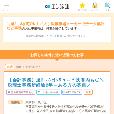
メニュー
気になる!
ログイン
検索
＼週2～3在宅OK！／大手医療機器メーカーでデータ集計
など事務
のお仕事情報は、掲載が終了しています
掲載時の情報は、
ページ下部
からご覧いただけます。
お探しの条件に近い派遣のお仕事
未読
掲載日
2026/08/07
【会計事務】週2～3日×5ｈ～＊扶養内も〇＼
税理士事務所経験2年～ある方の募集／
交通費別途支給あり
土日祝日が休み
WEB登録OK
派遣
東京都千代田区
勤務地
秋葉原駅から徒歩3分／岩本町駅から徒歩5分／浅草橋駅か
ら徒歩9分／神田(東京都)駅から徒歩13分／馬喰町駅から徒