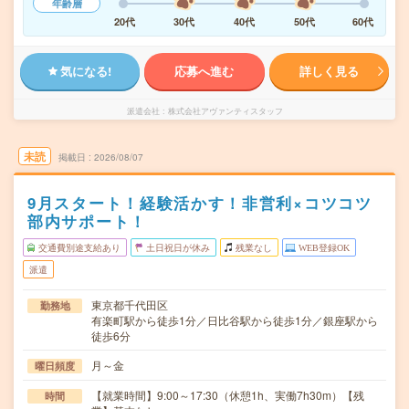
年齢層
20代
30代
40代
50代
60代
気になる!
応募へ進む
詳しく見る
派遣会社
株式会社アヴァンティスタッフ
未読
掲載日
2026/08/07
9月スタート！経験活かす！非営利×コツコツ
部内サポート！
交通費別途支給あり
土日祝日が休み
残業なし
WEB登録OK
派遣
東京都千代田区
勤務地
有楽町駅から徒歩1分／日比谷駅から徒歩1分／銀座駅から
徒歩6分
月～金
曜日頻度
【就業時間】9:00～17:30（休憩1h、実働7h30m）【残
時間