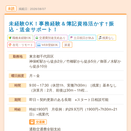
未読
掲載日
2026/08/07
未経験OK！事務経験＆簿記資格活かす↑振
込・送金サポート！
職種未経験OK
交通費別途支給あり
土日祝日が休み
残業なし
在宅・リモート
WEB登録OK
派遣
東京都千代田区
勤務地
神保町駅から徒歩2分／竹橋駅から徒歩5分／御茶ノ水駅か
ら徒歩10分
月～金
曜日頻度
9:00～17:30（休憩1h、実働7h30m）［残業］基本なし
時間
（決算月：2月、前後は30m～1h程…
即日～契約更新のある長期 ※スタート日相談可能
期間
時給1900円 月収例：約29.9万円（1900円×7h30m×21
時給
日）+残業代
交通費
通勤交通費全額支給