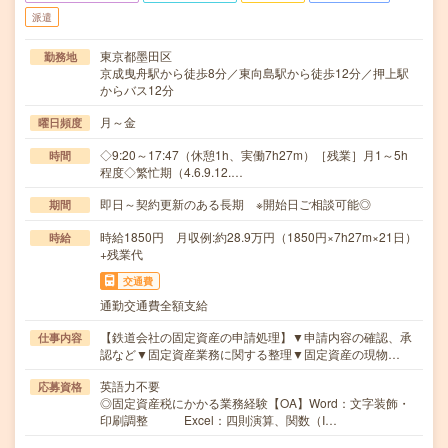
派遣
東京都墨田区
勤務地
京成曳舟駅から徒歩8分／東向島駅から徒歩12分／押上駅
からバス12分
月～金
曜日頻度
◇9:20～17:47（休憩1h、実働7h27m）［残業］月1～5h
時間
程度◇繁忙期（4.6.9.12.…
即日～契約更新のある長期 ※開始日ご相談可能◎
期間
時給1850円 月収例:約28.9万円（1850円×7h27m×21日）
時給
+残業代
交通費
通勤交通費全額支給
【鉄道会社の固定資産の申請処理】▼申請内容の確認、承
仕事内容
認など▼固定資産業務に関する整理▼固定資産の現物…
英語力不要
応募資格
◎固定資産税にかかる業務経験【OA】Word：文字装飾・
印刷調整 Excel：四則演算、関数（I…