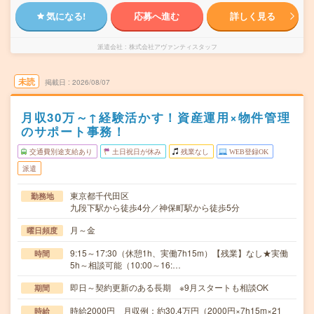
気になる!
応募へ進む
詳しく見る
派遣会社
株式会社アヴァンティスタッフ
未読
掲載日
2026/08/07
月収30万～↑経験活かす！資産運用×物件管理
のサポート事務！
交通費別途支給あり
土日祝日が休み
残業なし
WEB登録OK
派遣
東京都千代田区
勤務地
九段下駅から徒歩4分／神保町駅から徒歩5分
月～金
曜日頻度
9:15～17:30（休憩1h、実働7h15m）【残業】なし★実働
時間
5h～相談可能（10:00～16:…
即日～契約更新のある長期 ※9月スタートも相談OK
期間
時給2000円 月収例：約30.4万円（2000円×7h15m×21
時給