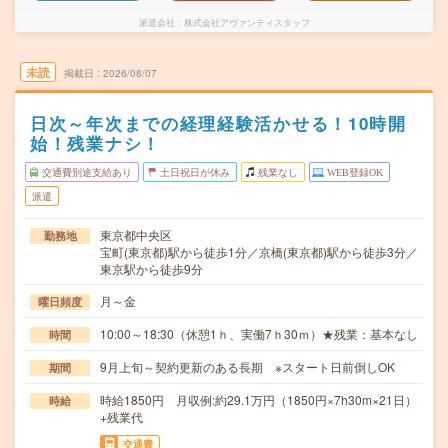
派遣会社
株式会社アヴァンティスタッフ
未読
掲載日
2026/08/07
日次～年次までの経理経験活かせる！10時開
始！残業ナシ！
交通費別途支給あり
土日祝日が休み
残業なし
WEB登録OK
派遣
東京都中央区
勤務地
宝町(東京都)駅から徒歩1分／京橋(東京都)駅から徒歩3分／
東京駅から徒歩9分
月～金
曜日頻度
10:00～18:30（休憩1ｈ、実働7ｈ30ｍ）★残業：基本なし
時間
9月上旬～契約更新のある長期 ※スタート日前倒しOK
期間
時給1850円 月収例:約29.1万円（1850円×7h30m×21日）
時給
+残業代
交通費