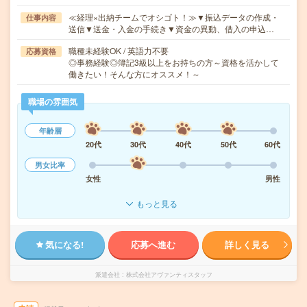
≪経理×出納チームでオシゴト！≫▼振込データの作成・
仕事内容
送信▼送金・入金の手続き▼資金の異動、借入の申込…
職種未経験OK / 英語力不要
応募資格
◎事務経験◎簿記3級以上をお持ちの方～資格を活かして
働きたい！そんな方にオススメ！～
職場の雰囲気
年齢層
20代
30代
40代
50代
60代
男女比率
女性
男性
もっと見る
気になる!
応募へ進む
詳しく見る
派遣会社
株式会社アヴァンティスタッフ