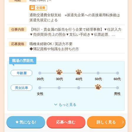
交通費
通勤交通費全額支給 ※派遣先企業への直接雇用転換後は
派遣先規定による
【時計・貴金属の販売を行う企業で経理事務】▼仕訳入力
仕事内容
▼売掛買掛/売上の照合▼支払い手続き▼伝票起票、…
職種未経験OK / 英語力不要
応募資格
◆簿記資格や知識をお持ちの方
職場の雰囲気
年齢層
20代
30代
40代
50代
60代
男女比率
女性
男性
もっと見る
気になる!
応募へ進む
詳しく見る