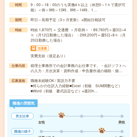
9：00～18：00のうち実働4ｈ以上（休憩0～1ｈで選択可
時間
能）＜例＞9時～13時、9時～14時、1…
即日～長期予定（3ヶ月更新） ※開始日相談可
期間
時給 1,870円 ＋ 交通費 ＜月収例＞ ・89,760円＝週3日×4
時給
ｈ（月12日勤務した場合） ・299,200円＝週5日×8ｈ（月
20日勤務した場合）
交通費
実費支給（規定あり）
税理士事務所での会計事務のお仕事です。・会計ソフトへ
仕事内容
の入力・月次決算・資料作成・申告書作成の補助・個…
職種未経験OK / 英語力不要
応募資格
■何らかの仕訳入力経験■Excel（初級 SUM関数など）
■Word（初級 書式設定など）※週20h…
職場の雰囲気
男女比率
女性
男性
職場の様子