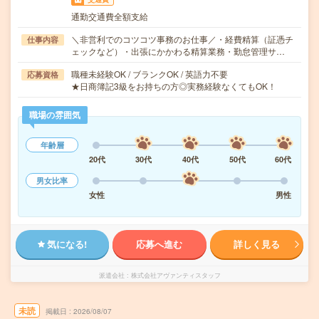
通勤交通費全額支給
＼非営利でのコツコツ事務のお仕事／・経費精算（証憑チ
仕事内容
ェックなど）・出張にかかわる精算業務・勤怠管理サ…
職種未経験OK / ブランクOK / 英語力不要
応募資格
★日商簿記3級をお持ちの方◎実務経験なくてもOK！
職場の雰囲気
年齢層
20代
30代
40代
50代
60代
男女比率
女性
男性
気になる!
応募へ進む
詳しく見る
派遣会社
株式会社アヴァンティスタッフ
未読
掲載日
2026/08/07