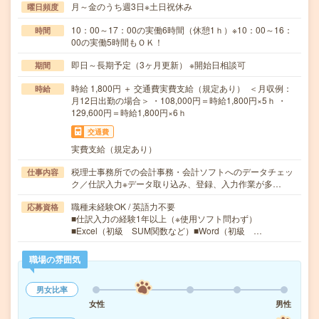
月～金のうち週3日※土日祝休み
曜日頻度
10：00～17：00の実働6時間（休憩1ｈ）※10：00～16：
時間
00の実働5時間もＯＫ！
即日～長期予定（3ヶ月更新） ※開始日相談可
期間
時給 1,800円 ＋ 交通費実費支給（規定あり） ＜月収例：
時給
月12日出勤の場合＞ ・108,000円＝時給1,800円×5ｈ ・
129,600円＝時給1,800円×6ｈ
交通費
実費支給（規定あり）
税理士事務所での会計事務・会計ソフトへのデータチェッ
仕事内容
ク／仕訳入力※データ取り込み、登録、入力作業が多…
職種未経験OK / 英語力不要
応募資格
■仕訳入力の経験1年以上（※使用ソフト問わず）
■Excel（初級 SUM関数など）■Word（初級 …
職場の雰囲気
男女比率
女性
男性