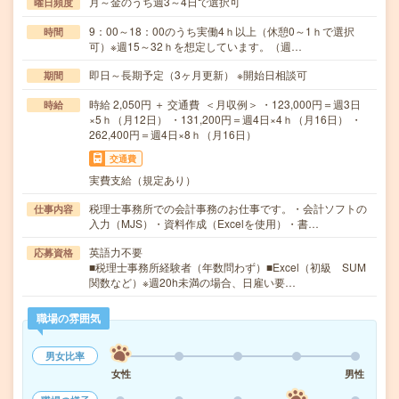
月～金のうち週3～4日で選択可
曜日頻度
9：00～18：00のうち実働4ｈ以上（休憩0～1ｈで選択
時間
可）※週15～32ｈを想定しています。（週…
即日～長期予定（3ヶ月更新） ※開始日相談可
期間
時給 2,050円 ＋ 交通費 ＜月収例＞ ・123,000円＝週3日
時給
×5ｈ（月12日） ・131,200円＝週4日×4ｈ（月16日） ・
262,400円＝週4日×8ｈ（月16日）
交通費
実費支給（規定あり）
税理士事務所での会計事務のお仕事です。・会計ソフトの
仕事内容
入力（MJS）・資料作成（Excelを使用）・書…
英語力不要
応募資格
■税理士事務所経験者（年数問わず）■Excel（初級 SUM
関数など）※週20h未満の場合、日雇い要…
職場の雰囲気
男女比率
女性
男性