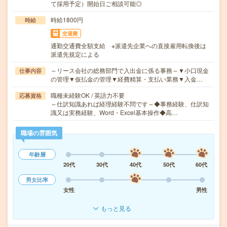
て採用予定）開始日ご相談可能◎
時給1800円
時給
交通費
通勤交通費全額支給 ※派遣先企業への直接雇用転換後は
派遣先規定による
～リース会社の総務部門で入出金に係る事務～▼小口現金
仕事内容
の管理▼仮払金の管理▼経費精算・支払い業務▼入金…
職種未経験OK / 英語力不要
応募資格
～仕訳知識あれば経理経験不問です～◆事務経験、仕訳知
識又は実務経験、Word・Excel基本操作◆高…
職場の雰囲気
年齢層
20代
30代
40代
50代
60代
男女比率
女性
男性
もっと見る