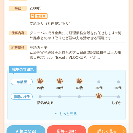
2000円
時給
交通費
支給あり（社内規定あり）
グローバル成長企業にて経理業務全般をお任せします✨海
仕事内容
外拠点とのやり取りなど語学力も活かせる環境です
英語力不要
応募資格
∟経理実務経験をお持ちの方∟日商簿記3級相当以上の知
識∟PCスキル（Excel：VLOOKUP、ピボ…
職場の雰囲気
年齢層
20代
30代
40代
50代
60代
職場の様子
活気がある
しずか
もっと見る
気になる!
応募へ進む
詳しく見る