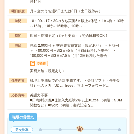
歩14分
月～金のうち週2日または3日（土日祝休み）
曜日頻度
10：00～17：30のうち実働5ｈ以上※休憩：1ｈ※例：10時
時間
～16時、10時～16時半、10時～…
即日～長期予定（3ヶ月更新） ※開始日相談OK！
期間
時給 2,000円 ＋ 交通費実費支給（規定あり） ＜月収例
時給
＞ ・80,000円＝週2日×5ｈ（月8日勤務した場合） ・
180,000円＝週3日×7.5ｈ（月12日勤務した場合）
交通費
実費支給（規定あり）
税理士事務所での会計事務です。・会計ソフト（弥生会
仕事内容
計）への入力（JDL、freee、マネーフォワード…
英語力不要
応募資格
■日商簿記3級■仕訳入力経験2年以上■Excel（初級：SUM
関数など）■Word（初級：書式設定な…
職場の雰囲気
男女比率