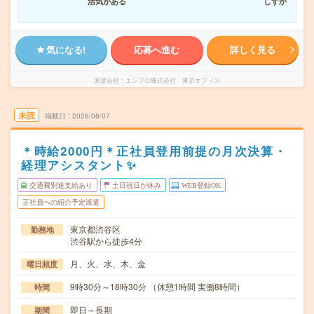
活気がある
しずか
気になる!
応募へ進む
詳しく見る
派遣会社
エンプロ株式会社 東京オフィス
未読
掲載日
2026/08/07
＊時給2000円＊正社員登用前提の月次決算・
経理アシスタント✨
交通費別途支給あり
土日祝日が休み
WEB登録OK
正社員への紹介予定派遣
東京都渋谷区
勤務地
渋谷駅から徒歩4分
月、火、水、木、金
曜日頻度
9時30分～18時30分 （休憩1時間 実働8時間）
時間
即日～長期
期間