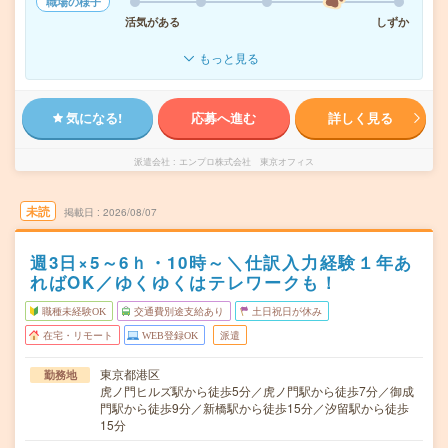
職場の様子
活気がある
しずか
もっと見る
気になる!
応募へ進む
詳しく見る
派遣会社
エンプロ株式会社 東京オフィス
未読
掲載日
2026/08/07
週3日×5～6ｈ・10時～＼仕訳入力経験１年あ
ればOK／ゆくゆくはテレワークも！
職種未経験OK
交通費別途支給あり
土日祝日が休み
在宅・リモート
WEB登録OK
派遣
東京都港区
勤務地
虎ノ門ヒルズ駅から徒歩5分／虎ノ門駅から徒歩7分／御成
門駅から徒歩9分／新橋駅から徒歩15分／汐留駅から徒歩
15分