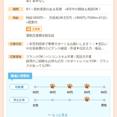
業】基本なし
9/1～契約更新のある長期 ※8月中の開始も相談OK！
期間
時給1800円～ 月収例:28.3万円（1800円×7h30m×21日）
時給
+残業代
交通費
通勤交通費全額支給
～非営利団体で事務サポートをお願いします！～▼支払い
仕事内容
や出張旅費のエビデンス確認・作成▼仕訳入力・振込…
ブランクOK / パソコンスキル不要 / 英語力不要
応募資格
経理のご経験をお持ちの方（サポートレベルでOK・ブラン
クがあってもOK）
職場の雰囲気
年齢層
20代
30代
40代
50代
60代
男女比率
女性
男性
もっと見る