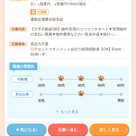
日）+残業代 ※実働7h15mの場合
交通費
通勤交通費全額支給
【大手不動産GR】物件管理のコツコツサポート▼管理物件
仕事内容
の支払い業務▼物件費用などの一覧表作成▼銀行へ…
英語力不要
応募資格
◎アセットマネジメント会社で経理経験者【OA】Excel：
SUM・IF
職場の雰囲気
年齢層
20代
30代
40代
50代
60代
男女比率
女性
男性
もっと見る
気になる!
応募へ進む
詳しく見る