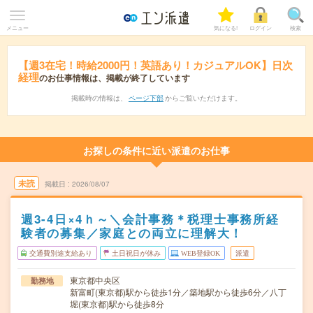
メニュー
気になる!
ログイン
検索
【週3在宅！時給2000円！英語あり！カジュアルOK】日次
経理
のお仕事情報は、掲載が終了しています
掲載時の情報は、
ページ下部
からご覧いただけます。
お探しの条件に近い派遣のお仕事
未読
掲載日
2026/08/07
週3-4日×4ｈ～＼会計事務＊税理士事務所経
験者の募集／家庭との両立に理解大！
交通費別途支給あり
土日祝日が休み
WEB登録OK
派遣
東京都中央区
勤務地
新富町(東京都)駅から徒歩1分／築地駅から徒歩6分／八丁
堀(東京都)駅から徒歩8分