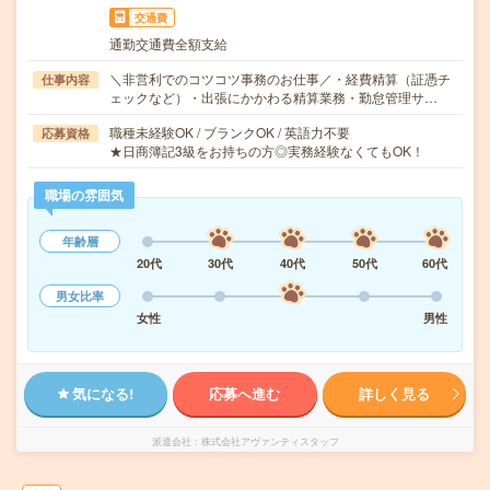
交通費
通勤交通費全額支給
＼非営利でのコツコツ事務のお仕事／・経費精算（証憑チ
仕事内容
ェックなど）・出張にかかわる精算業務・勤怠管理サ…
職種未経験OK / ブランクOK / 英語力不要
応募資格
★日商簿記3級をお持ちの方◎実務経験なくてもOK！
職場の雰囲気
年齢層
20代
30代
40代
50代
60代
男女比率
女性
男性
気になる!
応募へ進む
詳しく見る
派遣会社
株式会社アヴァンティスタッフ