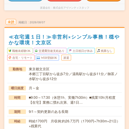
派遣会社
株式会社アヴァンティスタッフ
未読
掲載日
2026/08/07
≪在宅週１日！≫非営利×シンプル事務！穏や
かな環境！文京区
職種未経験OK
交通費別途支給あり
土日祝日が休み
残業なし
在宅・リモート
WEB登録OK
派遣
東京都文京区
勤務地
本郷三丁目駅から徒歩7分／湯島駅から徒歩11分／御茶ノ
水駅から徒歩12分
月～金
曜日頻度
■9:00～17:30（休憩1h、実働7h30m）■残業10h/月程度
時間
【在宅】業務に慣れ次第、週1日…
9/1～契約更新のある長期
期間
時給1700円 月収例:約26.7万円（1700円×7h30m×21日）
時給
+残業代