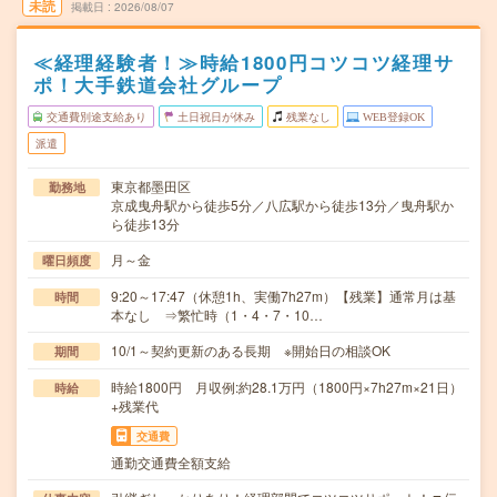
未読
掲載日
2026/08/07
≪経理経験者！≫時給1800円コツコツ経理サ
ポ！大手鉄道会社グループ
交通費別途支給あり
土日祝日が休み
残業なし
WEB登録OK
派遣
東京都墨田区
勤務地
京成曳舟駅から徒歩5分／八広駅から徒歩13分／曳舟駅か
ら徒歩13分
月～金
曜日頻度
9:20～17:47（休憩1h、実働7h27m）【残業】通常月は基
時間
本なし ⇒繁忙時（1・4・7・10…
10/1～契約更新のある長期 ※開始日の相談OK
期間
時給1800円 月収例:約28.1万円（1800円×7h27m×21日）
時給
+残業代
交通費
通勤交通費全額支給