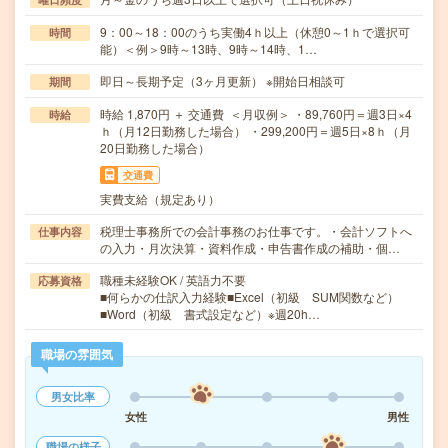
9：00～18：00のうち実働4ｈ以上（休憩0～1ｈで選択可
時間
能）＜例＞9時～13時、9時～14時、1…
即日～長期予定（3ヶ月更新） ※開始日相談可
期間
時給 1,870円 ＋ 交通費 ＜月収例＞ ・89,760円＝週3日×4
時給
ｈ（月12日勤務した場合） ・299,200円＝週5日×8ｈ（月
20日勤務した場合）
交通費
実費支給（規定あり）
税理士事務所での会計事務のお仕事です。・会計ソフトへ
仕事内容
の入力・月次決算・資料作成・申告書作成の補助・個…
職種未経験OK / 英語力不要
応募資格
■何らかの仕訳入力経験■Excel（初級 SUM関数など）
■Word（初級 書式設定など）※週20h…
職場の雰囲気
男女比率
女性
男性
職場の様子