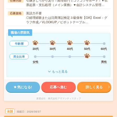
引継ぎしっかりあり！経理部門でコツコツサポート！▼伝
仕事内容
票起票・支払処理（メイン業務）▼会計システム管理…
英語力不要
応募資格
◎経理経験または日商簿記検定３級保有【OA】Excel：グ
ラフ作成／VLOOKUP／ピボットテーブル…
職場の雰囲気
年齢層
20代
30代
40代
50代
60代
男女比率
女性
男性
もっと見る
気になる!
応募へ進む
詳しく見る
派遣会社
株式会社アヴァンティスタッフ
未読
掲載日
2026/08/07