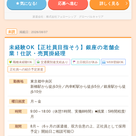
気になる!
応募へ進む
詳しく見る
派遣会社
株式会社フェローシップ グローバルキャリア
未読
掲載日
2026/08/07
未経験OK【正社員目指そう】銀座の老舗企
業！仕訳・売買掛経理
職種未経験OK
交通費別途支給あり
土日祝日が休み
WEB登録OK
正社員への紹介予定派遣
東京都中央区
勤務地
新橋駅から徒歩3分／内幸町駅から徒歩5分／銀座駅から徒
歩10分
月～金
曜日頻度
9:00～18:00（休憩1時間、実働8時間）■残業：5時間程度/
時間
月
8月～（6ヶ月の派遣後、双方合意の上、正社員として採用
期間
予定）開始日ご相談可能◎