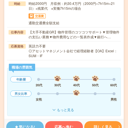
時給2000円 月収例：約30.4万円（2000円×7h15m×21
時給
日）+残業代 ※実働7h15mの場合
交通費
通勤交通費全額支給
【大手不動産GR】物件管理のコツコツサポート▼管理物件
仕事内容
の支払い業務▼物件費用などの一覧表作成▼銀行へ…
英語力不要
応募資格
◎アセットマネジメント会社で経理経験者【OA】Excel：
SUM・IF
職場の雰囲気
年齢層
20代
30代
40代
50代
60代
男女比率
女性
男性
もっと見る
気になる!
応募へ進む
詳しく見る