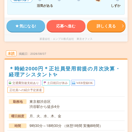
活気がある
しずか
気になる!
応募へ進む
詳しく見る
派遣会社
エンプロ株式会社 東京オフィス
未読
掲載日
2026/08/07
＊時給2000円＊正社員登用前提の月次決算・
経理アシスタント✨
交通費別途支給あり
土日祝日が休み
WEB登録OK
正社員への紹介予定派遣
東京都渋谷区
勤務地
渋谷駅から徒歩4分
月、火、水、木、金
曜日頻度
9時30分～18時30分 （休憩1時間 実働8時間）
時間