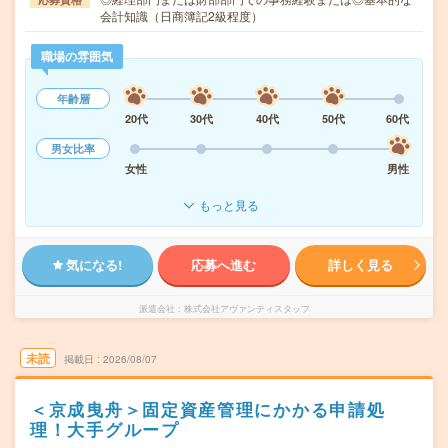
会計知識（日商簿記2級程度）
職場の雰囲気
年齢層
20代
30代
40代
50代
60代
男女比率
女性
男性
もっと見る
気になる!
応募へ進む
詳しく見る
派遣会社
株式会社アヴァンティスタッフ
未読
掲載日
2026/08/07
＜京成曳舟＞固定資産管理にかかる申請処
理！大手グループ