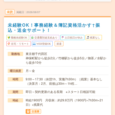
未読
掲載日
2026/08/07
未経験OK！事務経験＆簿記資格活かす↑振
込・送金サポート！
職種未経験OK
交通費別途支給あり
土日祝日が休み
残業なし
在宅・リモート
WEB登録OK
派遣
東京都千代田区
勤務地
神保町駅から徒歩2分／竹橋駅から徒歩5分／御茶ノ水駅か
ら徒歩10分
月～金
曜日頻度
9:00～17:30（休憩1h、実働7h30m）［残業］基本なし
時間
（決算月：2月、前後は30m～1h程…
即日～契約更新のある長期 ※スタート日相談可能
期間
時給1900円 月収例：約29.9万円（1900円×7h30m×21
時給
日）+残業代
交通費