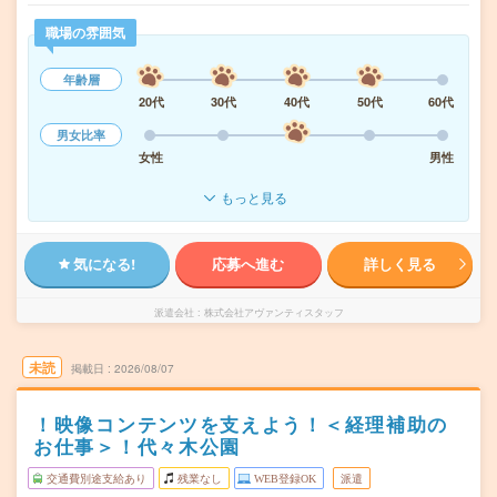
職場の雰囲気
年齢層
20代
30代
40代
50代
60代
男女比率
女性
男性
もっと見る
気になる!
応募へ進む
詳しく見る
派遣会社
株式会社アヴァンティスタッフ
未読
掲載日
2026/08/07
！映像コンテンツを支えよう！＜経理補助の
お仕事＞！代々木公園
交通費別途支給あり
残業なし
WEB登録OK
派遣