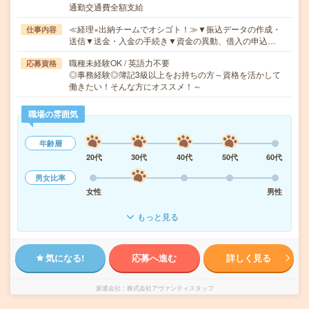
通勤交通費全額支給
≪経理×出納チームでオシゴト！≫▼振込データの作成・
仕事内容
送信▼送金・入金の手続き▼資金の異動、借入の申込…
職種未経験OK / 英語力不要
応募資格
◎事務経験◎簿記3級以上をお持ちの方～資格を活かして
働きたい！そんな方にオススメ！～
職場の雰囲気
年齢層
20代
30代
40代
50代
60代
男女比率
女性
男性
もっと見る
気になる!
応募へ進む
詳しく見る
派遣会社
株式会社アヴァンティスタッフ