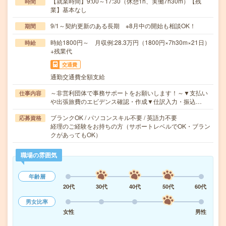
【就業時間】9:00～17:30（休憩1h、実働7h30m）【残
時間
業】基本なし
9/1～契約更新のある長期 ※8月中の開始も相談OK！
期間
時給1800円～ 月収例:28.3万円（1800円×7h30m×21日）
時給
+残業代
交通費
通勤交通費全額支給
～非営利団体で事務サポートをお願いします！～▼支払い
仕事内容
や出張旅費のエビデンス確認・作成▼仕訳入力・振込…
ブランクOK / パソコンスキル不要 / 英語力不要
応募資格
経理のご経験をお持ちの方（サポートレベルでOK・ブラン
クがあってもOK）
職場の雰囲気
年齢層
20代
30代
40代
50代
60代
男女比率
女性
男性