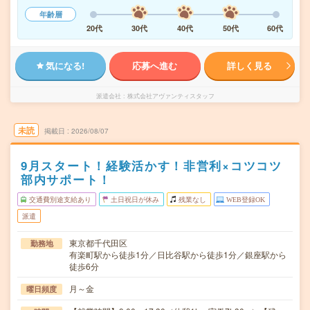
年齢層
20代
30代
40代
50代
60代
気になる!
応募へ進む
詳しく見る
派遣会社
株式会社アヴァンティスタッフ
未読
掲載日
2026/08/07
9月スタート！経験活かす！非営利×コツコツ
部内サポート！
交通費別途支給あり
土日祝日が休み
残業なし
WEB登録OK
派遣
東京都千代田区
勤務地
有楽町駅から徒歩1分／日比谷駅から徒歩1分／銀座駅から
徒歩6分
月～金
曜日頻度