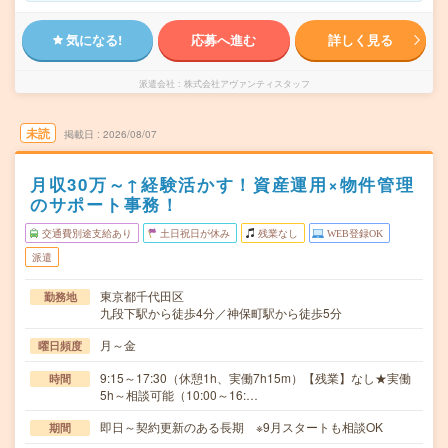
気になる!
応募へ進む
詳しく見る
派遣会社
株式会社アヴァンティスタッフ
未読
掲載日
2026/08/07
月収30万～↑経験活かす！資産運用×物件管理
のサポート事務！
交通費別途支給あり
土日祝日が休み
残業なし
WEB登録OK
派遣
東京都千代田区
勤務地
九段下駅から徒歩4分／神保町駅から徒歩5分
月～金
曜日頻度
9:15～17:30（休憩1h、実働7h15m）【残業】なし★実働
時間
5h～相談可能（10:00～16:…
即日～契約更新のある長期 ※9月スタートも相談OK
期間