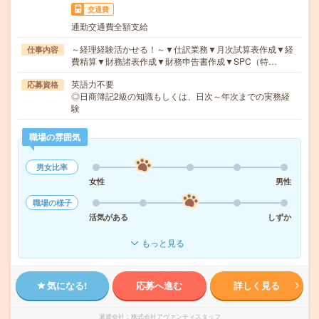
交通費
通勤交通費全額支給
～経理経験活かせる！～▼仕訳業務▼月次試算表作成▼経
仕事内容
費精算▼財務諸表作成▼財務申告書作成▼SPC（特…
英語力不要
応募資格
◎日商簿記2級の知識もしくは、日次～年次までの実務経
験
職場の雰囲気
男女比率
女性
男性
職場の様子
活気がある
しずか
もっと見る
気になる!
応募へ進む
詳しく見る
派遣会社
株式会社アヴァンティスタッフ