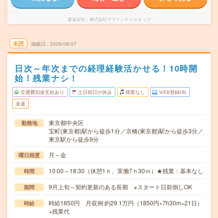
派遣会社
株式会社アヴァンティスタッフ
未読
掲載日
2026/08/07
日次～年次までの経理経験活かせる！10時開
始！残業ナシ！
交通費別途支給あり
土日祝日が休み
残業なし
WEB登録OK
派遣
東京都中央区
勤務地
宝町(東京都)駅から徒歩1分／京橋(東京都)駅から徒歩3分／
東京駅から徒歩9分
月～金
曜日頻度
10:00～18:30（休憩1ｈ、実働7ｈ30ｍ）★残業：基本なし
時間
9月上旬～契約更新のある長期 ※スタート日前倒しOK
期間
時給1850円 月収例:約29.1万円（1850円×7h30m×21日）
時給
+残業代