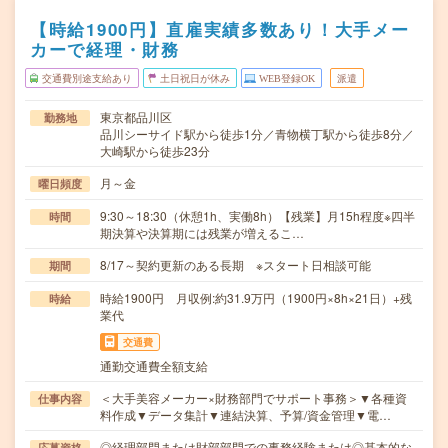
【時給1900円】直雇実績多数あり！大手メー
カーで経理・財務
交通費別途支給あり
土日祝日が休み
WEB登録OK
派遣
東京都品川区
勤務地
品川シーサイド駅から徒歩1分／青物横丁駅から徒歩8分／
大崎駅から徒歩23分
月～金
曜日頻度
9:30～18:30（休憩1h、実働8h）【残業】月15h程度※四半
時間
期決算や決算期には残業が増えるこ…
8/17～契約更新のある長期 ※スタート日相談可能
期間
時給1900円 月収例:約31.9万円（1900円×8h×21日）+残
時給
業代
交通費
通勤交通費全額支給
＜大手美容メーカー×財務部門でサポート事務＞▼各種資
仕事内容
料作成▼データ集計▼連結決算、予算/資金管理▼電…
◎経理部門または財部部門での事務経験または◎基本的な
応募資格