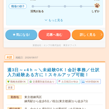
職場の様子
活気がある
しずか
もっと見る
気になる!
応募へ進む
詳しく見る
派遣会社
エンプロ株式会社 東京オフィス
未読
掲載日
2026/08/07
週3日～×4ｈ～＼未経験OK！会計事務／仕訳
入力経験ある方に！スキルアップ可能！
職種未経験OK
交通費別途支給あり
土日祝日が休み
WEB登録OK
派遣
東京都練馬区
勤務地
練馬駅から徒歩5分／桜台(東京都)駅から徒歩7分
月～金のうち週3日以上で選択可（土日祝休み）
曜日頻度