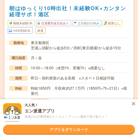
朝はゆっくり10時出社！未経験OK×カンタン
経理サポ！港区
職種未経験OK
交通費別途支給あり
土日祝日が休み
残業なし
WEB登録OK
派遣
東京都港区
勤務地
芝浦ふ頭駅から徒歩5分／田町(東京都)駅から徒歩15分
月～金
曜日頻度
10:00～18:00（休憩1h、実働7h）※残業なし
時間
即日～契約更新のある長期 ※スタート日相談可能
期間
時給1850円 月収例:約27.1万円（1850円×7h×21日）+残
時給
業代
交通費
大人気！
通勤交通費全額支給
エン派遣アプリ
派遣のお仕事情報がたくさん！プッシュ通知で受け取ろう！
＜ 未経験カンゲイ！ 経理部門×事務サポート ＞▼データ入
仕事内容
力（経理システム・Excel）▼マスタの登…
アプリをダウンロード
職種未経験OK / パソコンスキル不要 / 英語力不要
応募資格