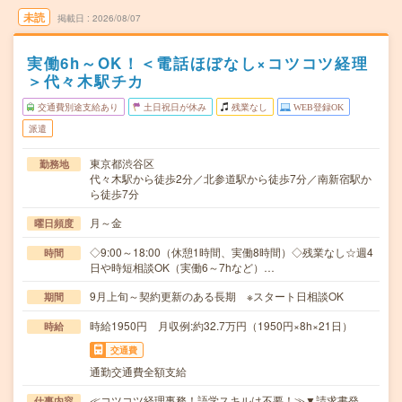
未読
掲載日
2026/08/07
実働6h～OK！＜電話ほぼなし×コツコツ経理
＞代々木駅チカ
交通費別途支給あり
土日祝日が休み
残業なし
WEB登録OK
派遣
東京都渋谷区
勤務地
代々木駅から徒歩2分／北参道駅から徒歩7分／南新宿駅か
ら徒歩7分
月～金
曜日頻度
◇9:00～18:00（休憩1時間、実働8時間）◇残業なし☆週4
時間
日や時短相談OK（実働6～7hなど）…
9月上旬～契約更新のある長期 ※スタート日相談OK
期間
時給1950円 月収例:約32.7万円（1950円×8h×21日）
時給
交通費
通勤交通費全額支給
≪コツコツ経理事務！語学スキルは不要！≫▼請求書発
仕事内容