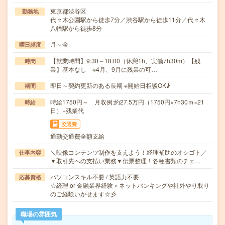
東京都渋谷区
勤務地
代々木公園駅から徒歩7分／渋谷駅から徒歩11分／代々木
八幡駅から徒歩8分
月～金
曜日頻度
【就業時間】9:30～18:00（休憩1h、実働7h30m）【残
時間
業】基本なし ※4月、9月に残業の可…
即日～契約更新のある長期 ※開始日相談OK♪
期間
時給1750円～ 月収例:約27.5万円（1750円×7h30ｍ×21
時給
日）+残業代
交通費
通勤交通費全額支給
＼映像コンテンツ制作を支えよう！経理補助のオシゴト／
仕事内容
▼取引先への支払い業務▼伝票整理！各種書類のチェ…
パソコンスキル不要 / 英語力不要
応募資格
☆経理 or 金融業界経験＜ネットバンキングや社外やり取り
のご経験いかせます☆彡
職場の雰囲気