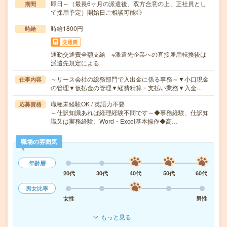
即日～（最長6ヶ月の派遣後、双方合意の上、正社員とし
期間
て採用予定）開始日ご相談可能◎
時給1800円
時給
交通費
通勤交通費全額支給 ※派遣先企業への直接雇用転換後は
派遣先規定による
～リース会社の総務部門で入出金に係る事務～▼小口現金
仕事内容
の管理▼仮払金の管理▼経費精算・支払い業務▼入金…
職種未経験OK / 英語力不要
応募資格
～仕訳知識あれば経理経験不問です～◆事務経験、仕訳知
識又は実務経験、Word・Excel基本操作◆高…
職場の雰囲気
年齢層
20代
30代
40代
50代
60代
男女比率
女性
男性
もっと見る