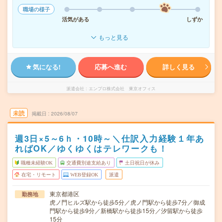
職場の様子
活気がある
しずか
もっと見る
気になる!
応募へ進む
詳しく見る
派遣会社
エンプロ株式会社 東京オフィス
未読
掲載日
2026/08/07
週3日×5～6ｈ・10時～＼仕訳入力経験１年あ
ればOK／ゆくゆくはテレワークも！
職種未経験OK
交通費別途支給あり
土日祝日が休み
在宅・リモート
WEB登録OK
派遣
東京都港区
勤務地
虎ノ門ヒルズ駅から徒歩5分／虎ノ門駅から徒歩7分／御成
門駅から徒歩9分／新橋駅から徒歩15分／汐留駅から徒歩
15分