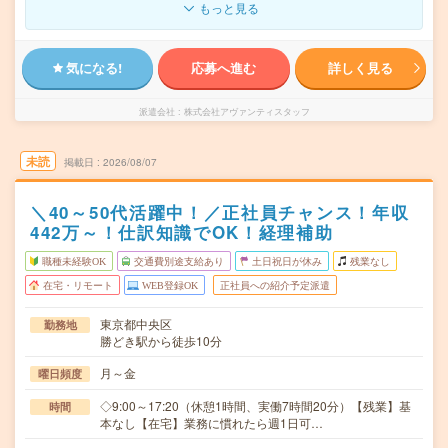
もっと見る
気になる!
応募へ進む
詳しく見る
派遣会社
株式会社アヴァンティスタッフ
未読
掲載日
2026/08/07
＼40～50代活躍中！／正社員チャンス！年収
442万～！仕訳知識でOK！経理補助
職種未経験OK
交通費別途支給あり
土日祝日が休み
残業なし
在宅・リモート
WEB登録OK
正社員への紹介予定派遣
東京都中央区
勤務地
勝どき駅から徒歩10分
月～金
曜日頻度
◇9:00～17:20（休憩1時間、実働7時間20分）【残業】基
時間
本なし【在宅】業務に慣れたら週1日可…