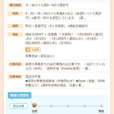
月～金のうち週3～4日で選択可
曜日頻度
9：00～18：00のうち実働4ｈ以上（休憩0～1ｈで選択
時間
可）※週15～32ｈを想定しています。（週…
即日～長期予定（3ヶ月更新） ※開始日相談可
期間
時給 2,050円 ＋ 交通費 ＜月収例＞ ・123,000円＝週3日
時給
×5ｈ（月12日） ・131,200円＝週4日×4ｈ（月16日） ・
262,400円＝週4日×8ｈ（月16日）
交通費
実費支給（規定あり）
税理士事務所での会計事務のお仕事です。・会計ソフトの
仕事内容
入力（MJS）・資料作成（Excelを使用）・書…
英語力不要
応募資格
■税理士事務所経験者（年数問わず）■Excel（初級 SUM
関数など）※週20h未満の場合、日雇い要…
職場の雰囲気
男女比率
女性
男性