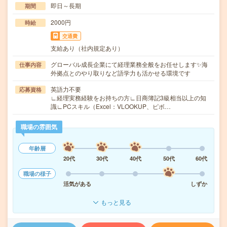
即日～長期
期間
2000円
時給
交通費
支給あり（社内規定あり）
グローバル成長企業にて経理業務全般をお任せします✨海
仕事内容
外拠点とのやり取りなど語学力も活かせる環境です
英語力不要
応募資格
∟経理実務経験をお持ちの方∟日商簿記3級相当以上の知
識∟PCスキル（Excel：VLOOKUP、ピボ…
職場の雰囲気
年齢層
20代
30代
40代
50代
60代
職場の様子
活気がある
しずか
もっと見る