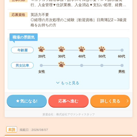
行、入金管理▼仕訳業務、入金消込▼支払い処理、経費…
英語力不要
応募資格
◎経理の月次処理のご経験［歓迎資格］日商簿記2～3級資
格をお持ちの方
職場の雰囲気
年齢層
20代
30代
40代
50代
60代
男女比率
女性
男性
もっと見る
気になる!
応募へ進む
詳しく見る
派遣会社
株式会社アヴァンティスタッフ
未読
掲載日
2026/08/07