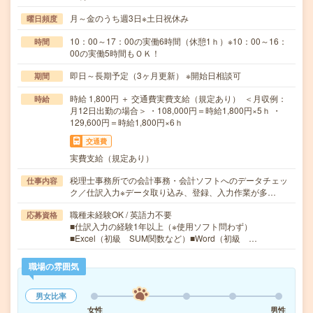
月～金のうち週3日※土日祝休み
曜日頻度
10：00～17：00の実働6時間（休憩1ｈ）※10：00～16：
時間
00の実働5時間もＯＫ！
即日～長期予定（3ヶ月更新） ※開始日相談可
期間
時給 1,800円 ＋ 交通費実費支給（規定あり） ＜月収例：
時給
月12日出勤の場合＞ ・108,000円＝時給1,800円×5ｈ ・
129,600円＝時給1,800円×6ｈ
交通費
実費支給（規定あり）
税理士事務所での会計事務・会計ソフトへのデータチェッ
仕事内容
ク／仕訳入力※データ取り込み、登録、入力作業が多…
職種未経験OK / 英語力不要
応募資格
■仕訳入力の経験1年以上（※使用ソフト問わず）
■Excel（初級 SUM関数など）■Word（初級 …
職場の雰囲気
男女比率
女性
男性