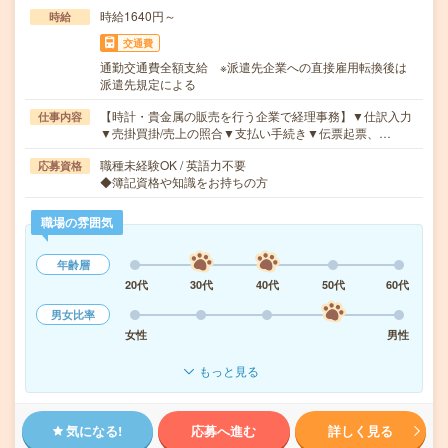
時給1640円～
時給
交通費
通勤交通費全額支給 ※派遣先企業への直接雇用転換後は
派遣先規定による
【時計・貴金属の販売を行う企業で経理事務】▼仕訳入力
仕事内容
▼売掛買掛/売上の照合▼支払い手続き▼伝票起票、…
職種未経験OK / 英語力不要
応募資格
◆簿記資格や知識をお持ちの方
職場の雰囲気
年齢層
20代
30代
40代
50代
60代
男女比率
女性
男性
もっと見る
気になる!
応募へ進む
詳しく見る