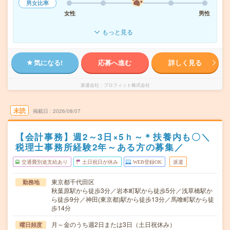
男女比率
女性
男性
もっと見る
気になる!
応募へ進む
詳しく見る
派遣会社
プロフィット株式会社
未読
掲載日
2026/08/07
【会計事務】週2～3日×5ｈ～＊扶養内も〇＼
税理士事務所経験2年～ある方の募集／
交通費別途支給あり
土日祝日が休み
WEB登録OK
派遣
東京都千代田区
勤務地
秋葉原駅から徒歩3分／岩本町駅から徒歩5分／浅草橋駅か
ら徒歩9分／神田(東京都)駅から徒歩13分／馬喰町駅から徒
歩14分
月～金のうち週2日または3日（土日祝休み）
曜日頻度