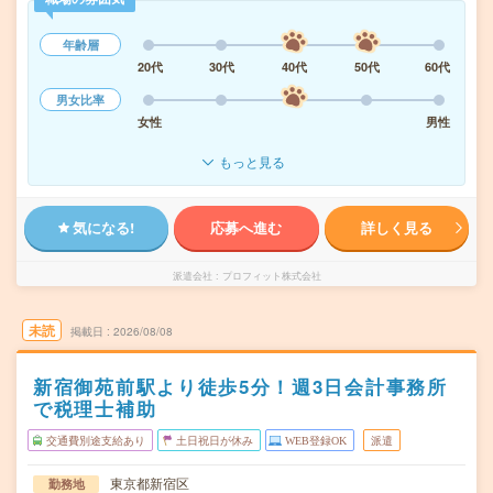
年齢層
20代
30代
40代
50代
60代
男女比率
女性
男性
もっと見る
気になる!
応募へ進む
詳しく見る
派遣会社
プロフィット株式会社
未読
掲載日
2026/08/08
新宿御苑前駅より徒歩5分！週3日会計事務所
で税理士補助
交通費別途支給あり
土日祝日が休み
WEB登録OK
派遣
東京都新宿区
勤務地