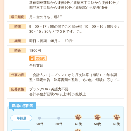
新宿御苑前駅から徒歩5分／新宿三丁目駅から徒歩10分／
四谷三丁目駅から徒歩10分／新宿駅から徒歩15分
月～金のうち、週3日
曜日頻度
9：00～17：00の間でご相談※例）10：00～16：00や9：
時間
30～15：30などでＯＫです。ご…
即日～長期 ♯8月～ #9月~
期間
1800円
時給
交通費
全額支給
・会計入力（エプソン）から月次決算（補助）・年末調
仕事内容
整・確定申告・決算書類の整理、その他ご経験に応じて…
ブランクOK / 英語力不要
応募資格
会計事務所経験2年以上簿記2級以上
職場の雰囲気
年齢層
20代
30代
40代
50代
60代