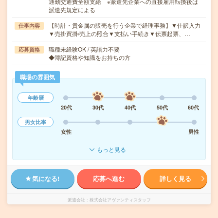
通勤交通費全額支給 ※派遣先企業への直接雇用転換後は
派遣先規定による
【時計・貴金属の販売を行う企業で経理事務】▼仕訳入力
仕事内容
▼売掛買掛/売上の照合▼支払い手続き▼伝票起票、…
職種未経験OK / 英語力不要
応募資格
◆簿記資格や知識をお持ちの方
職場の雰囲気
年齢層
20代
30代
40代
50代
60代
男女比率
女性
男性
もっと見る
気になる!
応募へ進む
詳しく見る
派遣会社
株式会社アヴァンティスタッフ