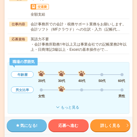
交通費
全額支給
会計事務所での会計・税務サポート業務をお願いします。
仕事内容
会計ソフト（MFクラウド）への仕訳・入力（記帳代…
英語力不要
応募資格
・会計事務所勤務1年以上又は事業会社での記帳業務2年以
上・日商簿記3級以上・Excelの基本操作がで…
職場の雰囲気
年齢層
20代
30代
40代
50代
60代
男女比率
女性
男性
もっと見る
気になる!
応募へ進む
詳しく見る