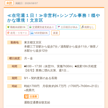
未読
掲載日
2026/08/07
≪在宅週１日！≫非営利×シンプル事務！穏や
かな環境！文京区
職種未経験OK
交通費別途支給あり
土日祝日が休み
残業なし
在宅・リモート
WEB登録OK
派遣
東京都文京区
勤務地
本郷三丁目駅から徒歩7分／湯島駅から徒歩11分／御茶ノ
水駅から徒歩12分
月～金
曜日頻度
■9:00～17:30（休憩1h、実働7h30m）■残業10h/月程度
時間
【在宅】業務に慣れ次第、週1日…
9/1～契約更新のある長期
期間
時給1700円 月収例:約26.7万円（1700円×7h30m×21日）
時給
+残業代
交通費
通勤交通費全額支給