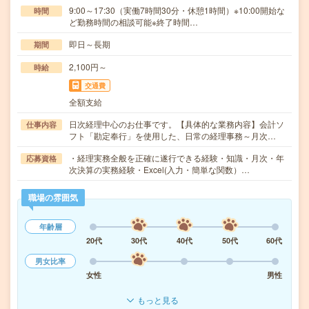
9:00～17:30（実働7時間30分・休憩1時間）※10:00開始な
時間
ど勤務時間の相談可能※終了時間…
即日～長期
期間
2,100円～
時給
交通費
全額支給
日次経理中心のお仕事です。【具体的な業務内容】会計ソ
仕事内容
フト「勘定奉行」を使用した、日常の経理事務～月次…
・経理実務全般を正確に遂行できる経験・知識・月次・年
応募資格
次決算の実務経験・Excel(入力・簡単な関数）…
職場の雰囲気
年齢層
20代
30代
40代
50代
60代
男女比率
女性
男性
もっと見る