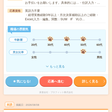
お手伝いをお願いします。具体的には…・仕訳入力・…
英語力不要
応募資格
・経理実務経験3年以上・月次決算補助以上のご経験・
Excel(入力・編集。関数：SUM IF VLO…
職場の雰囲気
年齢層
20代
30代
40代
50代
60代
男女比率
女性
男性
もっと見る
気になる!
応募へ進む
詳しく見る
派遣会社
プロフィット株式会社
未読
掲載日
2026/08/08