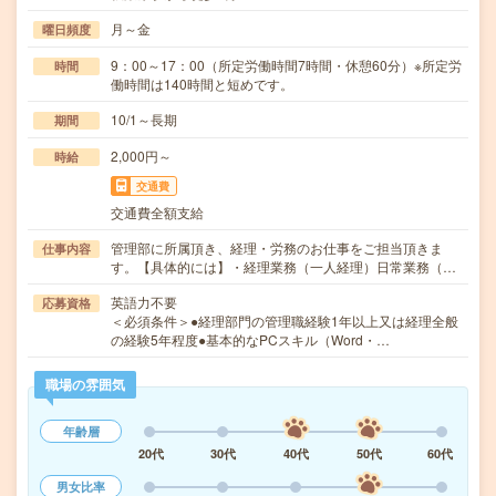
月～金
曜日頻度
9：00～17：00（所定労働時間7時間・休憩60分）※所定労
時間
働時間は140時間と短めです。
10/1～長期
期間
2,000円～
時給
交通費
交通費全額支給
管理部に所属頂き、経理・労務のお仕事をご担当頂きま
仕事内容
す。【具体的には】・経理業務（一人経理）日常業務（…
英語力不要
応募資格
＜必須条件＞●経理部門の管理職経験1年以上又は経理全般
の経験5年程度●基本的なPCスキル（Word・…
職場の雰囲気
年齢層
20代
30代
40代
50代
60代
男女比率