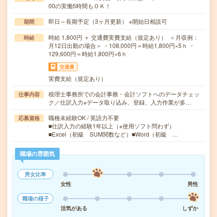
00の実働5時間もＯＫ！
即日～長期予定（3ヶ月更新） ※開始日相談可
期間
時給 1,800円 ＋ 交通費実費支給（規定あり） ＜月収例：
時給
月12日出勤の場合＞ ・108,000円＝時給1,800円×5ｈ ・
129,600円＝時給1,800円×6ｈ
交通費
実費支給（規定あり）
税理士事務所での会計事務・会計ソフトへのデータチェッ
仕事内容
ク／仕訳入力※データ取り込み、登録、入力作業が多…
職種未経験OK / 英語力不要
応募資格
■仕訳入力の経験1年以上（※使用ソフト問わず）
■Excel（初級 SUM関数など）■Word（初級 …
職場の雰囲気
男女比率
女性
男性
職場の様子
活気がある
しずか