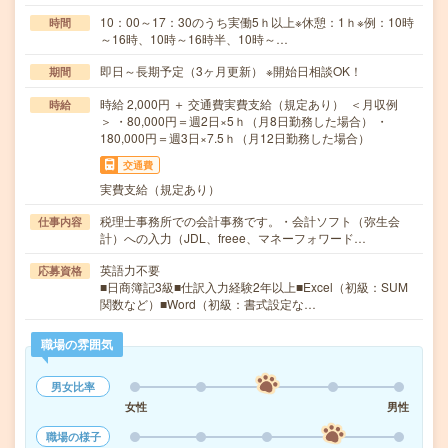
10：00～17：30のうち実働5ｈ以上※休憩：1ｈ※例：10時
時間
～16時、10時～16時半、10時～…
即日～長期予定（3ヶ月更新） ※開始日相談OK！
期間
時給 2,000円 ＋ 交通費実費支給（規定あり） ＜月収例
時給
＞ ・80,000円＝週2日×5ｈ（月8日勤務した場合） ・
180,000円＝週3日×7.5ｈ（月12日勤務した場合）
交通費
実費支給（規定あり）
税理士事務所での会計事務です。・会計ソフト（弥生会
仕事内容
計）への入力（JDL、freee、マネーフォワード…
英語力不要
応募資格
■日商簿記3級■仕訳入力経験2年以上■Excel（初級：SUM
関数など）■Word（初級：書式設定な…
職場の雰囲気
男女比率
女性
男性
職場の様子