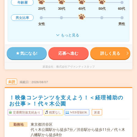
年齢層
20代
30代
40代
50代
60代
男女比率
女性
男性
もっと見る
気になる!
応募へ進む
詳しく見る
派遣会社
株式会社アヴァンティスタッフ
未読
掲載日
2026/08/07
！映像コンテンツを支えよう！＜経理補助の
お仕事＞！代々木公園
交通費別途支給あり
残業なし
WEB登録OK
派遣
東京都渋谷区
勤務地
代々木公園駅から徒歩7分／渋谷駅から徒歩11分／代々木
八幡駅から徒歩8分