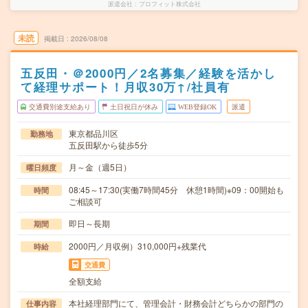
派遣会社
プロフィット株式会社
未読
掲載日
2026/08/08
五反田・＠2000円／2名募集／経験を活かし
て経理サポート！月収30万↑/社員有
交通費別途支給あり
土日祝日が休み
WEB登録OK
派遣
東京都品川区
勤務地
五反田駅から徒歩5分
月～金（週5日）
曜日頻度
08:45～17:30(実働7時間45分 休憩1時間)※09：00開始も
時間
ご相談可
即日～長期
期間
2000円／月収例）310,000円+残業代
時給
交通費
全額支給
本社経理部門にて、管理会計・財務会計どちらかの部門の
仕事内容