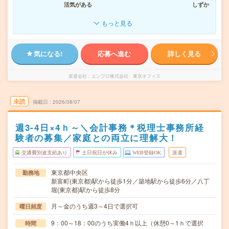
活気がある
しずか
もっと見る
気になる!
応募へ進む
詳しく見る
派遣会社
エンプロ株式会社 東京オフィス
未読
掲載日
2026/08/07
週3-4日×4ｈ～＼会計事務＊税理士事務所経
験者の募集／家庭との両立に理解大！
交通費別途支給あり
土日祝日が休み
WEB登録OK
派遣
東京都中央区
勤務地
新富町(東京都)駅から徒歩1分／築地駅から徒歩6分／八丁
堀(東京都)駅から徒歩8分
月～金のうち週3～4日で選択可
曜日頻度
9：00～18：00のうち実働4ｈ以上（休憩0～1ｈで選択
時間