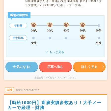
◎経理経験または日商簿記検定３級保有【OA】Excel：グ
ラフ作成／VLOOKUP／ピボットテーブル…
職場の雰囲気
年齢層
20代
30代
40代
50代
60代
男女比率
女性
男性
もっと見る
気になる!
応募へ進む
詳しく見る
派遣会社
株式会社アヴァンティスタッフ
未読
掲載日
2026/08/07
【時給1900円】直雇実績多数あり！大手メー
カーで経理・財務