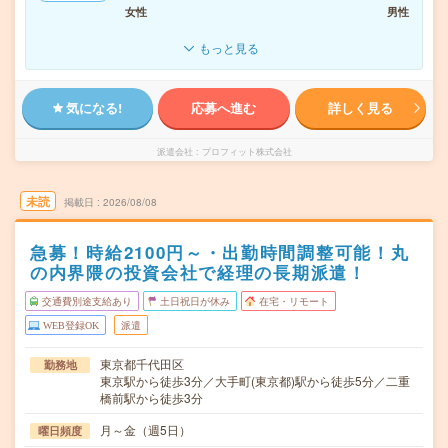
女性
男性
もっと見る
気になる!
応募へ進む
詳しく見る
派遣会社
プロフィット株式会社
未読
掲載日
2026/08/08
急募！時給2100円～・出勤時間調整可能！丸
の内界隈の投資会社で経理の長期派遣！
交通費別途支給あり
土日祝日が休み
在宅・リモート
WEB登録OK
派遣
東京都千代田区
勤務地
東京駅から徒歩3分／大手町(東京都)駅から徒歩5分／二重
橋前駅から徒歩3分
月～金（週5日）
曜日頻度