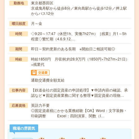
東京都墨田区
勤務地
京成曳舟駅から徒歩8分／東向島駅から徒歩12分／押上駅
からバス12分
月～金
曜日頻度
◇9:20～17:47（休憩1h、実働7h27m）［残業］月1～5h
時間
程度◇繁忙期（4.6.9.12.…
即日～契約更新のある長期 ※開始日ご相談可能◎
期間
時給1850円 月収例:約28.9万円（1850円×7h27m×21日）
時給
+残業代
交通費
通勤交通費全額支給
【鉄道会社の固定資産の申請処理】▼申請内容の確認、承
仕事内容
認など▼固定資産業務に関する整理▼固定資産の現物…
英語力不要
応募資格
◎固定資産税にかかる業務経験【OA】Word：文字装飾・
印刷調整 Excel：四則演算、関数（I…
職場の雰囲気