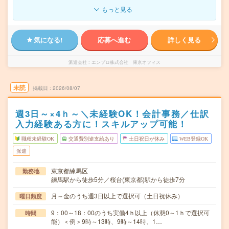
もっと見る
気になる!
応募へ進む
詳しく見る
派遣会社
エンプロ株式会社 東京オフィス
未読
掲載日
2026/08/07
週3日～×4ｈ～＼未経験OK！会計事務／仕訳
入力経験ある方に！スキルアップ可能！
職種未経験OK
交通費別途支給あり
土日祝日が休み
WEB登録OK
派遣
東京都練馬区
勤務地
練馬駅から徒歩5分／桜台(東京都)駅から徒歩7分
月～金のうち週3日以上で選択可（土日祝休み）
曜日頻度
9：00～18：00のうち実働4ｈ以上（休憩0～1ｈで選択可
時間
能）＜例＞9時～13時、9時～14時、1…