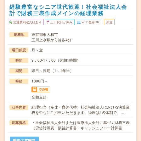
経験豊富なシニア世代歓迎！社会福祉法人会
計で財務三表作成メインの経理業務
交通費別途支給あり
土日祝日が休み
WEB登録OK
派遣
東京都東大和市
勤務地
玉川上水駅から徒歩4分
月～金
曜日頻度
9：00-17：00（休憩1時間）
時間
即日～長期（1～1年半）
期間
1800円～
時給
交通費
全額支給
経理担当（産休・育休代替）社会福祉法人における決算業
仕事内容
務を中心にご担当いただきます。経理は2名体制で、…
・社会福祉法人会計または医療法人会計に基づく財務三表
応募資格
（貸借対照表・損益計算書・キャッシュフロー計算書…
職場の雰囲気