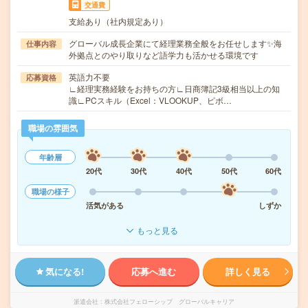
交通費
支給あり（社内規定あり）
グローバル成長企業にて経理業務全般をお任せします✨海
仕事内容
外拠点とのやり取りなど語学力も活かせる環境です
英語力不要
応募資格
∟経理実務経験をお持ちの方∟日商簿記3級相当以上の知
識∟PCスキル（Excel：VLOOKUP、ピボ…
職場の雰囲気
年齢層
20代
30代
40代
50代
60代
職場の様子
活気がある
しずか
もっと見る
気になる!
応募へ進む
詳しく見る
派遣会社
株式会社フェローシップ グローバルキャリア