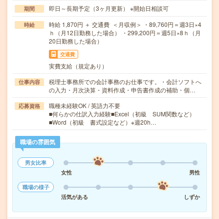
即日～長期予定（3ヶ月更新） ※開始日相談可
期間
時給 1,870円 ＋ 交通費 ＜月収例＞ ・89,760円＝週3日×4
時給
ｈ（月12日勤務した場合） ・299,200円＝週5日×8ｈ（月
20日勤務した場合）
交通費
実費支給（規定あり）
税理士事務所での会計事務のお仕事です。・会計ソフトへ
仕事内容
の入力・月次決算・資料作成・申告書作成の補助・個…
職種未経験OK / 英語力不要
応募資格
■何らかの仕訳入力経験■Excel（初級 SUM関数など）
■Word（初級 書式設定など）※週20h…
職場の雰囲気
男女比率
女性
男性
職場の様子
活気がある
しずか