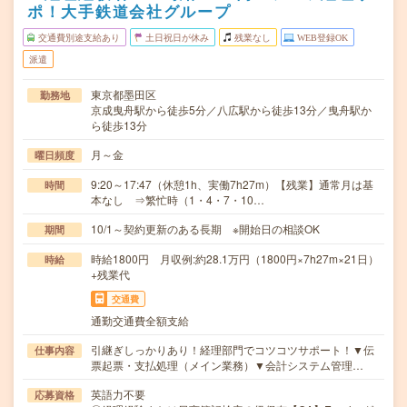
ポ！大手鉄道会社グループ
交通費別途支給あり
土日祝日が休み
残業なし
WEB登録OK
派遣
東京都墨田区
勤務地
京成曳舟駅から徒歩5分／八広駅から徒歩13分／曳舟駅か
ら徒歩13分
月～金
曜日頻度
9:20～17:47（休憩1h、実働7h27m）【残業】通常月は基
時間
本なし ⇒繁忙時（1・4・7・10…
10/1～契約更新のある長期 ※開始日の相談OK
期間
時給1800円 月収例:約28.1万円（1800円×7h27m×21日）
時給
+残業代
交通費
通勤交通費全額支給
引継ぎしっかりあり！経理部門でコツコツサポート！▼伝
仕事内容
票起票・支払処理（メイン業務）▼会計システム管理…
英語力不要
応募資格