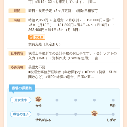
可）※週15～32ｈを想定しています。（週…
即日～長期予定（3ヶ月更新） ※開始日相談可
期間
時給 2,050円 ＋ 交通費 ＜月収例＞ ・123,000円＝週3日
時給
×5ｈ（月12日） ・131,200円＝週4日×4ｈ（月16日） ・
262,400円＝週4日×8ｈ（月16日）
交通費
実費支給（規定あり）
税理士事務所での会計事務のお仕事です。・会計ソフトの
仕事内容
入力（MJS）・資料作成（Excelを使用）・書…
英語力不要
応募資格
■税理士事務所経験者（年数問わず）■Excel（初級 SUM
関数など）※週20h未満の場合、日雇い要…
職場の雰囲気
男女比率
女性
男性
職場の様子
活気がある
しずか