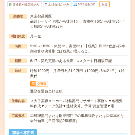
交通費別途支給あり
土日祝日が休み
WEB登録OK
派遣
東京都品川区
勤務地
品川シーサイド駅から徒歩1分／青物横丁駅から徒歩8分／
大崎駅から徒歩23分
月～金
曜日頻度
9:30～18:30（休憩1h、実働8h）【残業】月15h程度※四半
時間
期決算や決算期には残業が増えるこ…
8/17～契約更新のある長期 ※スタート日相談可能
期間
時給1900円 月収例:約31.9万円（1900円×8h×21日）+残
時給
業代
交通費
通勤交通費全額支給
＜大手美容メーカー×財務部門でサポート事務＞▼各種資
仕事内容
料作成▼データ集計▼連結決算、予算/資金管理▼電…
◎経理部門または財部部門での事務経験または◎基本的な
応募資格
会計知識（日商簿記2級程度）
職場の雰囲気