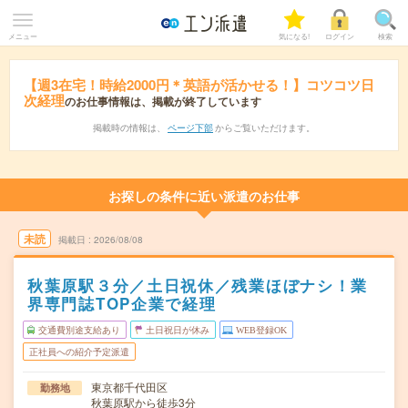
メニュー
気になる!
ログイン
検索
【週3在宅！時給2000円＊英語が活かせる！】コツコツ日
次経理
のお仕事情報は、掲載が終了しています
掲載時の情報は、
ページ下部
からご覧いただけます。
お探しの条件に近い派遣のお仕事
未読
掲載日
2026/08/08
秋葉原駅３分／土日祝休／残業ほぼナシ！業
界専門誌TOP企業で経理
交通費別途支給あり
土日祝日が休み
WEB登録OK
正社員への紹介予定派遣
東京都千代田区
勤務地
秋葉原駅から徒歩3分