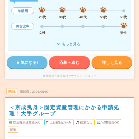
年齢層
20代
30代
40代
50代
60代
男女比率
女性
男性
もっと見る
気になる!
応募へ進む
詳しく見る
派遣会社
株式会社アヴァンティスタッフ
未読
掲載日
2026/08/07
＜京成曳舟＞固定資産管理にかかる申請処
理！大手グループ
交通費別途支給あり
土日祝日が休み
残業なし
WEB登録OK
派遣