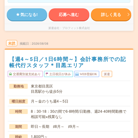
気になる!
応募へ進む
詳しく見る
派遣会社
プロフィット株式会社
未読
掲載日
2026/08/08
【週4～5日／1日6時間～】会計事務所での記
帳代行スタッフ＊目黒エリア
交通費別途支給あり
土日祝日が休み
WEB登録OK
派遣
東京都目黒区
勤務地
目黒駅から徒歩5分
月～金のうち週4～5日
曜日頻度
8：30-18：30の間で6-8時間/日勤務、週24-40時間勤務で
時間
相談可能※残業なし
即日～長期 ♯8月～ ♯9月～
期間
1,800円～
時給