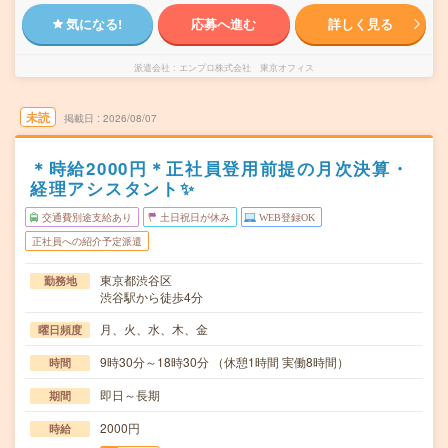
気になる!
応募へ進む
詳しく見る
派遣会社
エンプロ株式会社 東京オフィス
未読
掲載日
2026/08/07
＊時給2000円＊正社員登用前提の月次決算・
経理アシスタント✨
交通費別途支給あり
土日祝日が休み
WEB登録OK
正社員への紹介予定派遣
東京都渋谷区
勤務地
渋谷駅から徒歩4分
月、火、水、木、金
曜日頻度
9時30分～18時30分 （休憩1時間 実働8時間）
時間
即日～長期
期間
2000円
時給