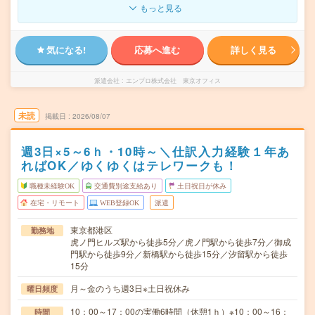
もっと見る
気になる!
応募へ進む
詳しく見る
派遣会社
エンプロ株式会社 東京オフィス
未読
掲載日
2026/08/07
週3日×5～6ｈ・10時～＼仕訳入力経験１年あ
ればOK／ゆくゆくはテレワークも！
職種未経験OK
交通費別途支給あり
土日祝日が休み
在宅・リモート
WEB登録OK
派遣
東京都港区
勤務地
虎ノ門ヒルズ駅から徒歩5分／虎ノ門駅から徒歩7分／御成
門駅から徒歩9分／新橋駅から徒歩15分／汐留駅から徒歩
15分
月～金のうち週3日※土日祝休み
曜日頻度
10：00～17：00の実働6時間（休憩1ｈ）※10：00～16：
時間