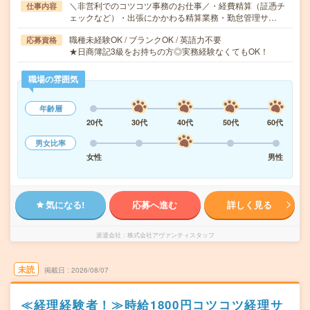
＼非営利でのコツコツ事務のお仕事／・経費精算（証憑チ
仕事内容
ェックなど）・出張にかかわる精算業務・勤怠管理サ…
職種未経験OK / ブランクOK / 英語力不要
応募資格
★日商簿記3級をお持ちの方◎実務経験なくてもOK！
職場の雰囲気
年齢層
20代
30代
40代
50代
60代
男女比率
女性
男性
気になる!
応募へ進む
詳しく見る
派遣会社
株式会社アヴァンティスタッフ
未読
掲載日
2026/08/07
≪経理経験者！≫時給1800円コツコツ経理サ