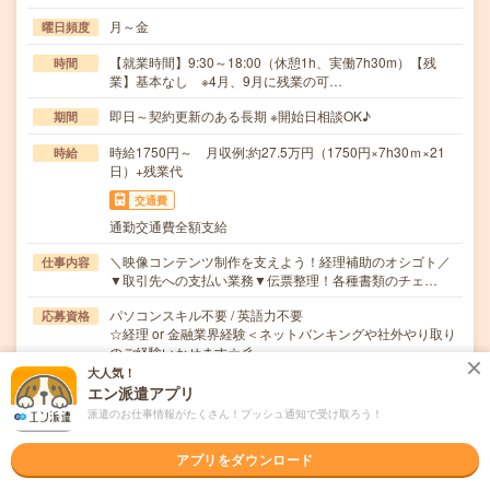
月～金
曜日頻度
【就業時間】9:30～18:00（休憩1h、実働7h30m）【残
時間
業】基本なし ※4月、9月に残業の可…
即日～契約更新のある長期 ※開始日相談OK♪
期間
時給1750円～ 月収例:約27.5万円（1750円×7h30ｍ×21
時給
日）+残業代
交通費
通勤交通費全額支給
＼映像コンテンツ制作を支えよう！経理補助のオシゴト／
仕事内容
▼取引先への支払い業務▼伝票整理！各種書類のチェ…
パソコンスキル不要 / 英語力不要
応募資格
☆経理 or 金融業界経験＜ネットバンキングや社外やり取り
のご経験いかせます☆彡
大人気！
エン派遣アプリ
職場の雰囲気
派遣のお仕事情報がたくさん！プッシュ通知で受け取ろう！
年齢層
アプリをダウンロード
20代
30代
40代
50代
60代