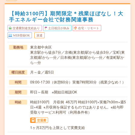
【時給3100円】期間限定＊残業ほぼなし！大
手エネルギー会社で財務関連事務
交通費別途支給あり
土日祝日が休み
在宅・リモート
WEB登録OK
派遣
東京都中央区
勤務地
東京駅から徒歩7分／京橋(東京都)駅から徒歩3分／宝町(東
京都)駅から---分／日本橋(東京都)駅から---分／有楽町駅か
ら---分
月～金／週5日
曜日頻度
09:00-17:30（休憩60分）実働7時間30分（残業少なめ！）
時間
即日～長期 ※開始日相談OK
期間
時給3100円 月収例 46万円 時給3100円×実働7h30m×週5
時給
日×4週 ※月収例を保証するものではありません。※給与即
受取りサービス利用可（利用条件有）
交通費
1ヶ月3万円を上限として実費支給