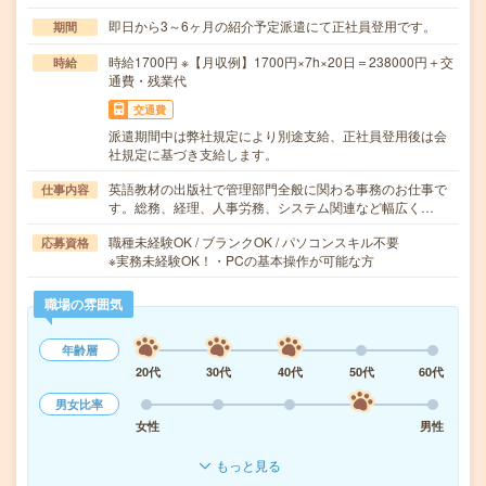
即日から3～6ヶ月の紹介予定派遣にて正社員登用です。
期間
時給1700円 ※【月収例】1700円×7h×20日＝238000円＋交
時給
通費・残業代
交通費
派遣期間中は弊社規定により別途支給、正社員登用後は会
社規定に基づき支給します。
英語教材の出版社で管理部門全般に関わる事務のお仕事で
仕事内容
す。総務、経理、人事労務、システム関連など幅広く…
職種未経験OK / ブランクOK / パソコンスキル不要
応募資格
※実務未経験OK！・PCの基本操作が可能な方
職場の雰囲気
年齢層
20代
30代
40代
50代
60代
男女比率
女性
男性
もっと見る