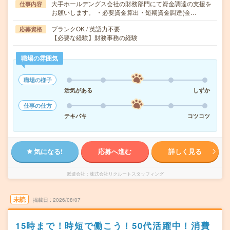
大手ホールデングス会社の財務部門にて資金調達の支援を
仕事内容
お願いします。 ・必要資金算出・短期資金調達(金…
ブランクOK / 英語力不要
応募資格
【必要な経験】財務事務の経験
職場の雰囲気
職場の様子
活気がある
しずか
仕事の仕方
テキパキ
コツコツ
気になる!
応募へ進む
詳しく見る
派遣会社
株式会社リクルートスタッフィング
未読
掲載日
2026/08/07
15時まで！時短で働こう！50代活躍中！消費