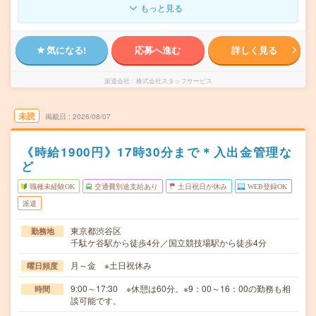
もっと見る
気になる!
応募へ進む
詳しく見る
派遣会社
株式会社スタッフサービス
未読
掲載日
2026/08/07
《時給1900円》17時30分まで＊入出金管理な
ど
職種未経験OK
交通費別途支給あり
土日祝日が休み
WEB登録OK
派遣
東京都渋谷区
勤務地
千駄ケ谷駅から徒歩4分／国立競技場駅から徒歩4分
月～金 ※土日祝休み
曜日頻度
9:00～17:30 ※休憩は60分。※9：00～16：00の勤務も相
時間
談可能です。