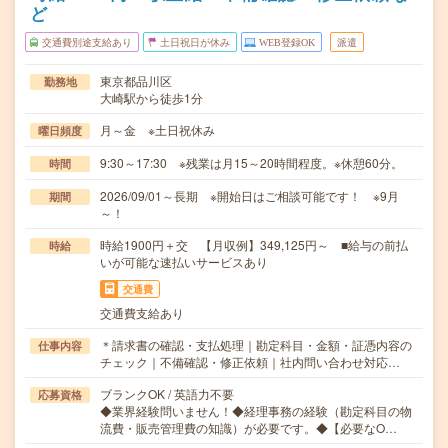
ど
交通費別途支給あり
土日祝日が休み
WEB登録OK
派遣
東京都品川区
勤務地
大崎駅から徒歩1分
月～金 ※土日祝休み
曜日頻度
9:30～17:30 ※残業は月15～20時間程度。※休憩60分。
時間
2026/09/01～長期 ※開始日はご相談可能です！ ※9月
期間
～！
時給1900円＋交 【月収例】349,125円～ ■給与の前払
時給
いが可能な速払いサービスあり
交通費
交通費支給あり
＊請求書の確認・支払処理｜勘定科目・金額・証憑内容の
仕事内容
チェック｜不備確認・修正依頼｜社内問い合わせ対応…
ブランクOK / 英語力不要
応募資格
◆業界経験問いません！◆経理事務の経験（勘定科目の物
流費・販売管理費の知識）が必要です。◆【必要なO…