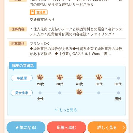
与の前払いが可能な速払いサービスあり
交通費
交通費支給あり
＊仕入先向け支払いデータと根拠資料との照合＊会計シス
仕事内容
テム入力＊経費精算伝票の内容確認＊ファイリング＊…
ブランクOK
応募資格
◆経理事務の経験がある方◆外資系企業で経理事務の経験
がある方歓迎。◆【必要なOAスキル】Word（書…
職場の雰囲気
年齢層
20代
30代
40代
50代
60代
男女比率
女性
男性
もっと見る
気になる!
応募へ進む
詳しく見る