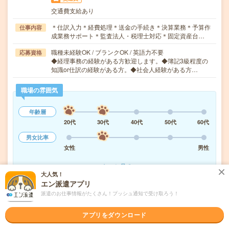
交通費支給あり
＊仕訳入力＊経費処理＊送金の手続き＊決算業務＊予算作
仕事内容
成業務サポート＊監査法人・税理士対応＊固定資産台…
職種未経験OK / ブランクOK / 英語力不要
応募資格
◆経理事務の経験がある方歓迎します。◆簿記3級程度の
知識or仕訳の経験がある方。◆社会人経験がある方…
職場の雰囲気
年齢層
20代
30代
40代
50代
60代
男女比率
女性
男性
もっと見る
大人気！
エン派遣アプリ
派遣のお仕事情報がたくさん！プッシュ通知で受け取ろう！
気になる!
応募へ進む
詳しく見る
アプリをダウンロード
派遣会社
株式会社スタッフサービス