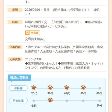
す。
2026/09/01～長期 ※開始日はご相談可能です！ ※9月
期間
～！
時給2050円＋交 【月収例】345,083円～ ■給与の前払
時給
いが可能な速払いサービスあり
交通費
交通費支給あり
＊海外グループ会社向け支払業務（外国送金依頼書・出金
仕事内容
伝票作成＊入金依頼・入金伝票作成＊英語メール対応…
ブランクOK
応募資格
◆業界経験問いません！◆経理事務（伝票入力・ネットバ
ンキング）の経験がある方 #初めての派遣歓迎
職場の雰囲気
年齢層
20代
30代
40代
50代
60代
男女比率
女性
男性