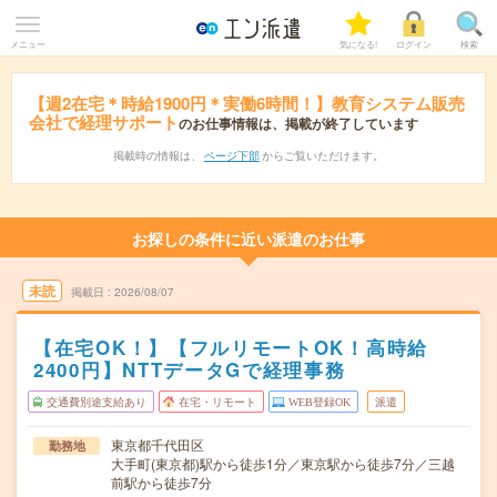
メニュー
気になる!
ログイン
検索
【週2在宅＊時給1900円＊実働6時間！】教育システム販売
会社で経理サポート
のお仕事情報は、掲載が終了しています
掲載時の情報は、
ページ下部
からご覧いただけます。
お探しの条件に近い派遣のお仕事
未読
掲載日
2026/08/07
【在宅OK！】【フルリモートOK！高時給
2400円】NTTデータGで経理事務
交通費別途支給あり
在宅・リモート
WEB登録OK
派遣
東京都千代田区
勤務地
大手町(東京都)駅から徒歩1分／東京駅から徒歩7分／三越
前駅から徒歩7分