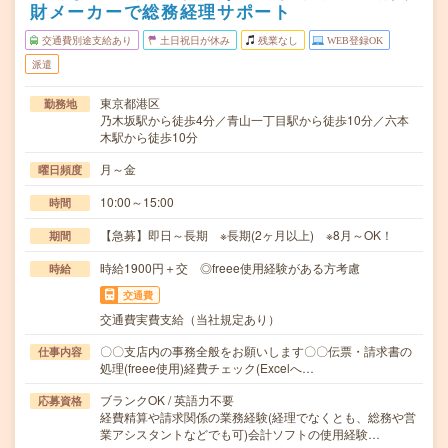
財メーカーで総務経理サポート
交通費別途支給あり
土日祝日が休み
残業なし
WEB登録OK
派遣
東京都港区
勤務地
乃木坂駅から徒歩4分／青山一丁目駅から徒歩10分／六本
木駅から徒歩10分
月～金
曜日頻度
10:00～15:00
時間
【急募】即日～長期 ※長期(2ヶ月以上) ※8月～OK！
期間
時給1900円＋交 ◎freee使用経験がある方考慮
時給
交通費
交通費実費支給（当社規定あり）
〇〇支店内の事務全般をお願いします〇〇伝票・請求書の
仕事内容
処理(freee使用)経費チェック(Excelへ…
ブランクOK / 英語力不要
応募資格
経費精算や請求関係の業務経験(経理でなくとも、総務や営
業アシスタントなどでも可)会計ソフトの使用経験…