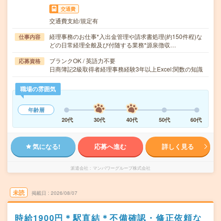
交通費
交通費支給/規定有
経理事務のお仕事*入出金管理や請求書処理(約150件程)な
仕事内容
どの日常経理全般及び付随する業務*源泉徴収…
ブランクOK / 英語力不要
応募資格
日商簿記2級取得者経理事務経験3年以上Excel:関数の知識
職場の雰囲気
年齢層
20代
30代
40代
50代
60代
気になる!
応募へ進む
詳しく見る
派遣会社
マンパワーグループ株式会社
未読
掲載日
2026/08/07
時給1900円＊駅直結＊不備確認・修正依頼な