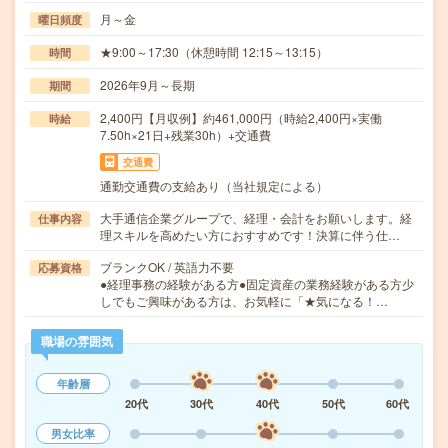
月～金
曜日頻度
★9:00～17:30（休憩時間 12:15～13:15）
時間
2026年9月～長期
期間
2,400円【月収例】約461,000円（時給2,400円×実働
時給
7.50h×21日+残業30h）+交通費
交通費
通勤交通費の支給あり（当社規定による）
大手通信企業グループで、経理・会計をお願いします。経
仕事内容
理スキルを高めたい方におすすめです！決算に伴う仕…
ブランクOK / 英語力不要
応募資格
●経理事務の経験がある方●固定資産の業務経験がある方少
しでもご興味がある方は、お気軽に「★気になる！…
職場の雰囲気
年齢層
20代
30代
40代
50代
60代
男女比率