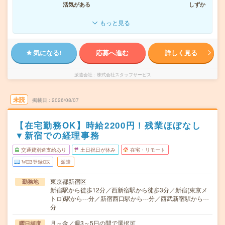
活気がある
しずか
もっと見る
気になる!
応募へ進む
詳しく見る
派遣会社
株式会社スタッフサービス
未読
掲載日
2026/08/07
【在宅勤務OK】時給2200円！残業ほぼなし
▼新宿での経理事務
交通費別途支給あり
土日祝日が休み
在宅・リモート
WEB登録OK
派遣
東京都新宿区
勤務地
新宿駅から徒歩12分／西新宿駅から徒歩3分／新宿(東京メ
トロ)駅から---分／新宿西口駅から---分／西武新宿駅から---
分
月～金／週3～5日の間で選択可
曜日頻度