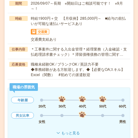
2026/09/07～長期 ※開始日はご相談可能です！ ※9月
期間
～！
時給1900円＋交 【月収例】285,000円～ ■給与の前払
時給
いが可能な速払いサービスあり
交通費
交通費支給あり
＊工事案件に関する入出金管理＊経理業務（入金確認・支
仕事内容
払処理請求書チェック）＊滞留債権債務の管理に関す…
職種未経験OK / ブランクOK / 英語力不要
応募資格
◆事務経験がある方歓迎します。◆【必要なOAスキル】
Excel（関数） #初めての派遣歓迎
職場の雰囲気
年齢層
20代
30代
40代
50代
60代
男女比率
女性
男性
もっと見る