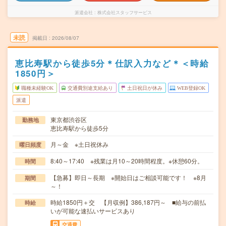
派遣会社
株式会社スタッフサービス
未読
掲載日
2026/08/07
恵比寿駅から徒歩5分＊仕訳入力など＊＜時給
1850円＞
職種未経験OK
交通費別途支給あり
土日祝日が休み
WEB登録OK
派遣
東京都渋谷区
勤務地
恵比寿駅から徒歩5分
月～金 ※土日祝休み
曜日頻度
8:40～17:40 ※残業は月10～20時間程度。※休憩60分。
時間
【急募】即日～長期 ※開始日はご相談可能です！ ※8月
期間
～！
時給1850円＋交 【月収例】386,187円～ ■給与の前払
時給
いが可能な速払いサービスあり
交通費