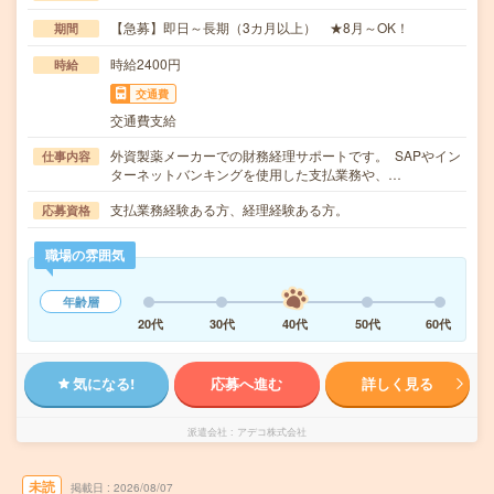
【急募】即日～長期（3カ月以上） ★8月～OK！
期間
時給2400円
時給
交通費
交通費支給
外資製薬メーカーでの財務経理サポートです。 SAPやイン
仕事内容
ターネットバンキングを使用した支払業務や、…
支払業務経験ある方、経理経験ある方。
応募資格
職場の雰囲気
年齢層
20代
30代
40代
50代
60代
気になる!
応募へ進む
詳しく見る
派遣会社
アデコ株式会社
未読
掲載日
2026/08/07