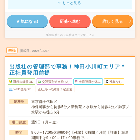
もっと見る
気になる!
応募へ進む
詳しく見る
派遣会社
株式会社スタッフサービス
未読
掲載日
2026/08/07
出版社の管理部で事務！神田小川町エリア＊
正社員登用前提
職種未経験OK
交通費別途支給あり
土日祝日が休み
残業なし
WEB登録OK
正社員への紹介予定派遣
東京都千代田区
勤務地
神保町駅から徒歩5分／新御茶ノ水駅から徒歩4分／御茶ノ
水駅から徒歩6分
週5日（月～金）
曜日頻度
9:00～17:00(休憩60分)【残業】0時間／月間【詳細】派遣
時間
期間中は9：00～17：00勤務で…