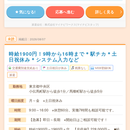
気になる!
応募へ進む
詳しく見る
派遣会社
株式会社マイナビワークス(マイナビスタッフ)
未読
掲載日
2026/08/07
時給1900円！9時から16時まで＊駅チカ＊土
日祝休み＊システム入力など
交通費別途支給あり
土日祝日が休み
残業なし
WEB登録OK
派遣
東京都中央区
勤務地
小伝馬町駅から徒歩1分／馬喰町駅から徒歩5分
月～金 ※土日祝休み
曜日頻度
9:00～16:00 ※休憩60分。実働7時間も相談可能です。
時間
【急募】即日～長期 ※開始日はご相談可能です！
期間
時給1900円～1960円＋交 【月収例】228,000円～ ■給
時給