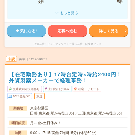
女性
男性
もっと見る
気になる!
応募へ進む
詳しく見る
派遣会社
ヒューマンリソシア株式会社 関東オフィス
未読
掲載日
2026/08/07
【在宅勤務あり】17時台定時×時給2400円！
外資製薬メーカーで経理事務！
交通費別途支給あり
土日祝日が休み
在宅・リモート
WEB登録OK
派遣
東京都港区
勤務地
田町(東京都)駅から徒歩3分／三田(東京都)駅から徒歩5分
月～金※土日休み！
曜日頻度
9:00～17:15(実働:7時間15分) (休憩60分)
時間