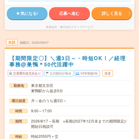
気になる!
応募へ進む
詳しく見る
派遣会社
株式会社スタッフサービス
未読
掲載日
2026/08/07
【期間限定〇】＼週3日～・時短OK！／経理
事務@巣鴨＊50代活躍中
交通費別途支給あり
土日祝日が休み
WEB登録OK
派遣
東京都文京区
勤務地
巣鴨駅から徒歩5分
月～金のうち週3日～
曜日頻度
9:00～17:00
時間
2026/8/17～長期 ※長期(2027年12月末までの期間限定)/
期間
開始日相談可
時給2050円＋交
時給