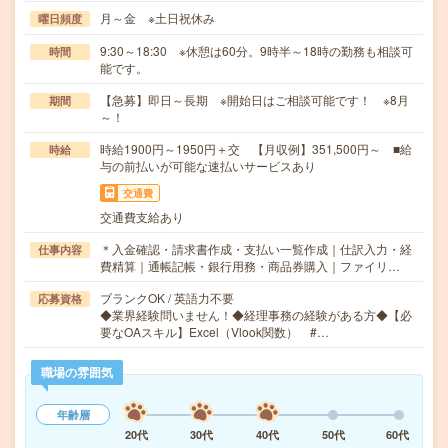
月～金 ※土日祝休み
曜日頻度
9:30～18:30 ※休憩は60分。9時半～18時の勤務も相談可
時間
能です。
【急募】即日～長期 ※開始日はご相談可能です！ ※8月
期間
～！
時給1900円～1950円＋交 【月収例】351,500円～ ■給
時給
与の前払いが可能な速払いサービスあり
交通費
交通費支給あり
＊入金確認・請求書作成・支払い一覧作成｜仕訳入力・経
仕事内容
費精算｜通帳記帳・銀行用務・商品券購入｜ファイリ…
ブランクOK / 英語力不要
応募資格
◆業界経験問いません！◆経理事務の経験がある方◆【必
要なOAスキル】Excel（Vlook関数） #…
職場の雰囲気
年齢層
20代
30代
40代
50代
60代