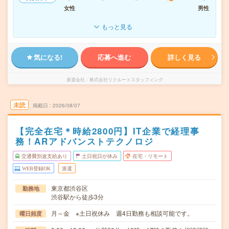
女性
男性
もっと見る
気になる!
応募へ進む
詳しく見る
派遣会社
株式会社リクルートスタッフィング
未読
掲載日
2026/08/07
【完全在宅＊時給2800円】IT企業で経理事
務！ARアドバンストテクノロジ
交通費別途支給あり
土日祝日が休み
在宅・リモート
WEB登録OK
派遣
東京都渋谷区
勤務地
渋谷駅から徒歩3分
月～金 ※土日祝休み 週4日勤務も相談可能です。
曜日頻度