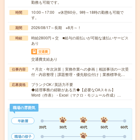
勤務も可能です。
10:00～17:00 ※休憩60分。9時～18時の勤務も可能で
時間
す。
2026/08/17～長期 ※8月～！
期間
時給2800円＋交 ■給与の前払いが可能な速払いサービス
時給
あり
交通費
交通費支給あり
＊月次・年次決算｜実務作業への参画｜相談事項の一次受
仕事内容
付・内容整理｜課題整理・優先順位付け｜業務標準化…
ブランクOK / 英語力不要
応募資格
◆経理事務の経験がある方◆【必要なOAスキル】
Word（作表）・Excel（マクロ・モジュール作成）…
職場の雰囲気
年齢層
20代
30代
40代
50代
60代
職場の様子