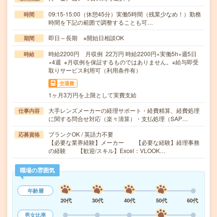
09:15-15:00（休憩45分）実働5時間（残業少なめ！）勤務
時間
時間を下記の範囲で調整することも可…
即日～長期 ※開始日相談OK
期間
時給2200円 月収例 22万円 時給2200円×実働5h×週5日
時給
×4週 ※月収例を保証するものではありません。※給与即受
取りサービス利用可（利用条件有）
交通費
1ヶ月3万円を上限として実費支給
大手レンズメーカーの経理サポート・経費精算、経費処理
仕事内容
に関する問合せ対応（楽々清算）・支払処理（SAP…
ブランクOK / 英語力不要
応募資格
【必要な業界経験】メーカー 【必要な経験】経理事務
の経験 【歓迎/スキル】Excel：VLOOK…
職場の雰囲気
年齢層
20代
30代
40代
50代
60代
男女比率