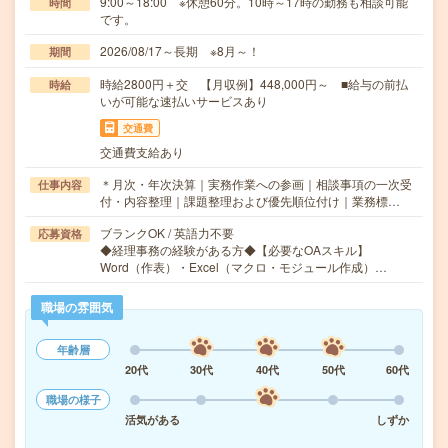
9:00～18:00 ※休憩60分。10時～17時の勤務も相談可能
時間
です。
2026/08/17～長期 ※8月～！
期間
時給2800円＋交 【月収例】448,000円～ ■給与の前払
時給
いが可能な速払いサービスあり
交通費
交通費支給あり
＊月次・年次決算｜実務作業への参画｜相談事項の一次受
仕事内容
付・内容整理｜課題整理および優先順位付け｜業務標…
ブランクOK / 英語力不要
応募資格
◆経理事務の経験がある方◆【必要なOAスキル】
Word（作表）・Excel（マクロ・モジュール作成）…
職場の雰囲気
年齢層
20代
30代
40代
50代
60代
職場の様子
活気がある
しずか