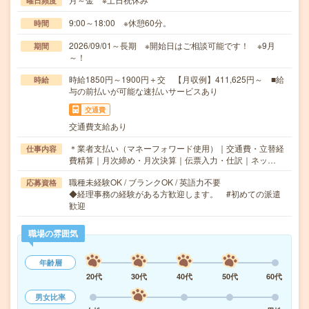
曜日頻度
9:00～18:00 ※休憩60分。
時間
2026/09/01～長期 ※開始日はご相談可能です！ ※9月
期間
～！
時給1850円～1900円＋交 【月収例】411,625円～ ■給
時給
与の前払いが可能な速払いサービスあり
交通費
交通費支給あり
＊業者支払い（マネーフォワード使用）｜交通費・立替経
仕事内容
費精算｜月次締め・月次決算｜伝票入力・仕訳｜ネッ…
職種未経験OK / ブランクOK / 英語力不要
応募資格
◆経理事務の経験がある方歓迎します。 #初めての派遣
歓迎
職場の雰囲気
年齢層
20代
30代
40代
50代
60代
男女比率