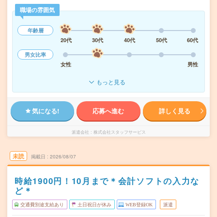
職場の雰囲気
年齢層
20代
30代
40代
50代
60代
男女比率
女性
男性
もっと見る
気になる!
応募へ進む
詳しく見る
派遣会社
株式会社スタッフサービス
未読
掲載日
2026/08/07
時給1900円！10月まで＊会計ソフトの入力な
ど＊
交通費別途支給あり
土日祝日が休み
WEB登録OK
派遣