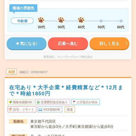
職場の雰囲気
年齢層
20代
30代
40代
50代
60代
気になる!
応募へ進む
詳しく見る
派遣会社
マンパワーグループ株式会社
未読
掲載日
2026/08/07
在宅あり＊大手企業＊経費精算など＊12月ま
で＊時給1850円
職種未経験OK
交通費別途支給あり
土日祝日が休み
在宅・リモート
WEB登録OK
派遣
東京都千代田区
勤務地
東京駅から徒歩3分／大手町(東京都)駅から徒歩5分
月～金 ※土日祝休み