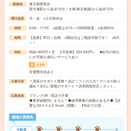
東京都豊島区
勤務地
新大塚駅から徒歩10分／大塚(東京都)駅から徒歩12分
月～金 ※土日祝休み
曜日頻度
9:00～17:00 ※残業は月10～15時間程度。※休憩60分。
時間
【急募】即日～短期 ※開始日はご相談可能です！ ※8月
期間
～！
時給1900円＋交 【月収例】294,500円～ ■給与の前払
時給
いが可能な速払いサービスあり
交通費
交通費支給あり
＊課長のサポート業務＊会計ソフトの入力＊データの取り
仕事内容
纏め＊支払い業務のサポート＊請求関係対応｜ネット…
ブランクOK / 英語力不要
応募資格
◆業界経験問いません！◆経理事務の経験がある方◆【必
要なOAスキル】Excel（関数） #初めての派…
職場の雰囲気
年齢層