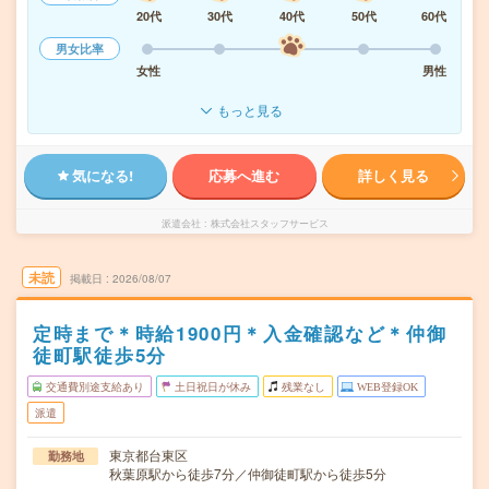
20代
30代
40代
50代
60代
男女比率
女性
男性
もっと見る
気になる!
応募へ進む
詳しく見る
派遣会社
株式会社スタッフサービス
未読
掲載日
2026/08/07
定時まで＊時給1900円＊入金確認など＊仲御
徒町駅徒歩5分
交通費別途支給あり
土日祝日が休み
残業なし
WEB登録OK
派遣
東京都台東区
勤務地
秋葉原駅から徒歩7分／仲御徒町駅から徒歩5分