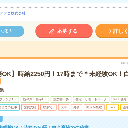
アデコ株式会社
応募する
詳し
になる！
No.
OK】時給2250円！17時まで＊未経験OK！
業
ブランクOK
既卒第二新卒OK
履歴書不要
在宅・リモートワーク
WEB登録
時前までの仕事
交費支給
駅歩5分
大手
外資
職場が禁煙
Excel
語
！
未経験OK！時給2250円！白金高輪での秘書