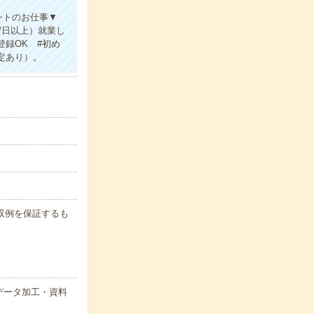
ントのお仕事▼
/日以上）就業し
録OK #初め
定あり）。
※月収例を保証するも
データ加工・資料