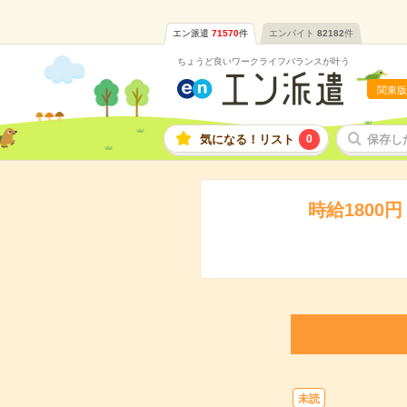
エン派遣
71570
件
エンバイト
82182
件
ちょうど良いワークライフバランスが叶う
関東版
気になる！リスト
0
保存し
時給180
未読