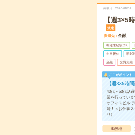
掲載日
2026/08/09
【週3×
派遣
金融
派遣先
職種未経験OK
土日祝休
朝1
金融
交費支給
ここがポイント
【週3×5時
40代～50代
業を行っていま
オフィスビルで
能！＜お仕事ス
り）
勤務地