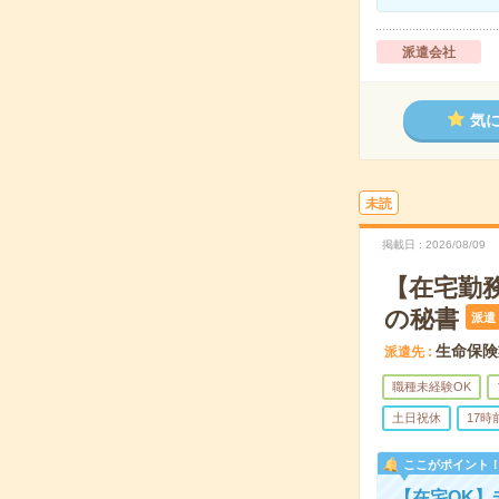
派遣会社
気
未読
掲載日
2026/08/09
【在宅勤務
の秘書
派遣
生命保険
派遣先
職種未経験OK
土日祝休
17
ここがポイント
【在宅OK】