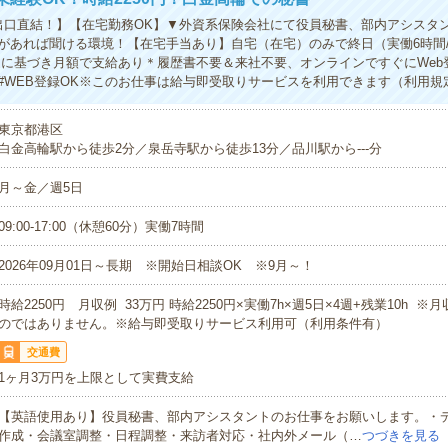
出口直結！】【在宅勤務OK】▼外資系保険会社にて役員秘書、部内アシスタ
があれば聞ける環境！【在宅手当あり】自宅（在宅）のみで終日（実働6時間
定に基づき月額で支給あり＊履歴書不要＆来社不要、オンラインですぐにWeb登
#WEB登録OK※このお仕事は給与即受取りサービスを利用できます（利用規
東京都港区
白金高輪駅から徒歩2分／泉岳寺駅から徒歩13分／品川駅から---分
月～金／週5日
09:00-17:00（休憩60分）実働7時間
2026年09月01日～長期 ※開始日相談OK ※9月～！
時給2250円 月収例 33万円 時給2250円×実働7h×週5日×4週+残業10h 
のではありません。※給与即受取りサービス利用可（利用条件有）
交通費
1ヶ月3万円を上限として実費支給
【英語使用あり】役員秘書、部内アシスタントのお仕事をお願いします。・
作成・会議室調整・日程調整・来訪者対応・社内外メール（…
つづきを見る