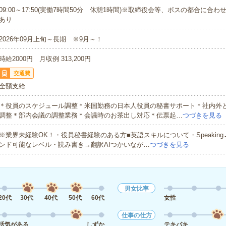
09:00～17:50(実働7時間50分 休憩1時間)※取締役会等、ボスの都合に合
あり
2026年09月上旬～長期 ※9月～！
時給2000円 月収例 313,200円
交通費
全額支給
＊役員のスケジュール調整＊米国勤務の日本人役員の秘書サポート＊社内外
調整＊部内会議の調整業務＊会議時のお茶出し対応＊伝票起…
つづきを見る
※業界未経験OK！・役員秘書経験のある方■英語スキルについて・Speakin
ンド可能なレベル・読み書き→翻訳AIつかいなが…
つづきを見る
男女比率
20代
30代
40代
50代
60代
女性
仕事の仕方
活気がある
しずか
テキパキ