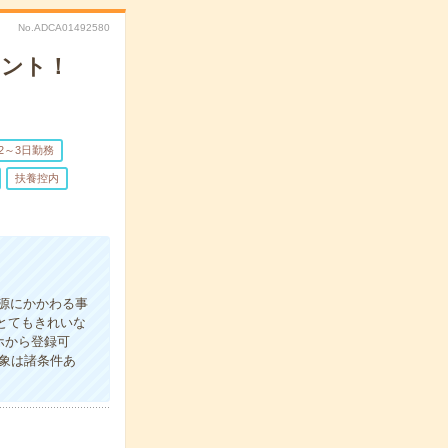
No.ADCA01492580
タント！
2～3日勤務
扶養控内
資源にかかわる事
とてもきれいな
ホから登録可
象は諸条件あ