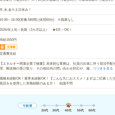
月,水,金※土日休み！
10:00～16:00(実働:5時間) (休憩60分) ※残業なし
2026/9/上旬～長期（3カ月以上） ★9月～OK！
時給1650円
交通費
交通費支給
【エネルギー関連企業で秘書】具体的な業務は、社員の出張に伴う宿泊手配
理、郵送物の受け取り、その他社内の問い合わせ対応や、備…
つづきを見る
職種未経験OK！業界未経験OK！【こんな方におススメ！まずはご応募くだ
英語をを使用した実務経験のある方！ 知識不問
年齢層
20代
30代
40代
50代
60代