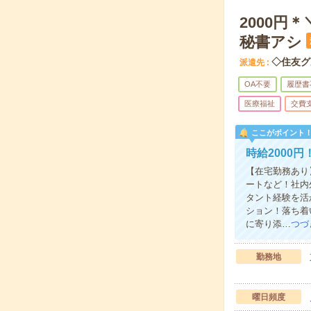
2000
秘書アシ
◇住友グ
派遣先
OA不要
履歴書
医療福祉
交費
ここがポイント
時給2000
【在宅勤務あり
ートなど！社内
タント経験を活
ション！落ち着
に寄り添…
つづ
勤務地
曜日頻度