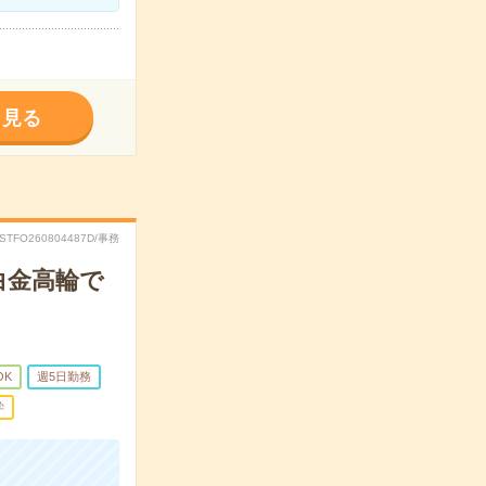
く見る
RSTFO260804487D/事務
白金高輪で
OK
週5日勤務
学