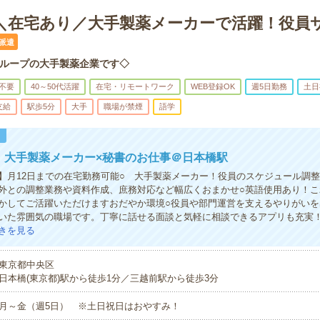
円＊＼在宅あり／大手製薬メーカーで活躍！役員
派遣
ループの大手製薬企業です◇
不要
40～50代活躍
在宅・リモートワーク
WEB登録OK
週5日勤務
土日
支給
駅歩5分
大手
職場が禁煙
語学
！
円！大手製薬メーカー×秘書のお仕事＠日本橋駅
】月12日までの在宅勤務可能○ 大手製薬メーカー！役員のスケジュール調
外との調整業務や資料作成、庶務対応など幅広くおまかせ○英語使用あり！こ
かしてご活躍いただけますおだやか環境○役員や部門運営を支えるやりがいを
いた雰囲気の職場です。丁寧に話せる面談と気軽に相談できるアプリも充実
きを見る
東京都中央区
日本橋(東京都)駅から徒歩1分／三越前駅から徒歩3分
月～金（週5日） ※土日祝日はおやすみ！