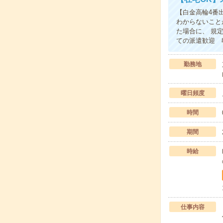
【白金高輪4番
わからないこと
た場合に、 規
ての派遣歓迎 
勤務地
曜日頻度
時間
期間
時給
仕事内容