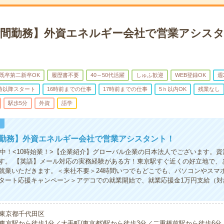
5時間勤務】外資エネルギー会社で営業アシス
既卒第二新卒OK
履歴書不要
40～50代活躍
しゅふ歓迎
WEB登録OK
週
0時以降スタート
16時前までの仕事
17時前までの仕事
5ｈ以内OK
残業なし
駅歩5分
外資
語学
！
間勤務】外資エネルギー会社で営業アシスタント！
活躍中！<10時始業！>【企業紹介】グローバル企業の日本法人でございます。
す。 【英語】メール対応の実務経験がある方！東京駅すぐ近くの好立地で、
就業いただきます。＜来社不要＞24時間いつでもどこでも、パソコンやスマ
タート応援キャンペーン＞アデコでの就業開始で、就業応援金1万円支給（対
東京都千代田区
東京駅から徒歩1分／大手町(東京都)駅から徒歩3分／二重橋前駅から徒歩6分