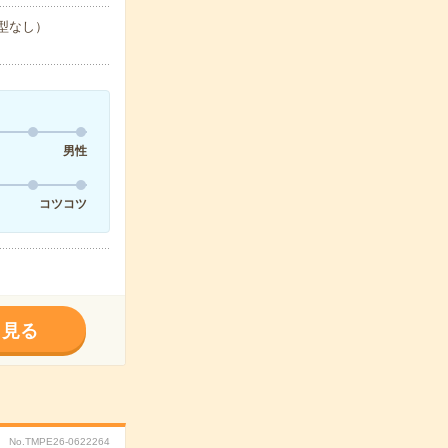
ひな型なし）
男性
コツコツ
く見る
No.TMPE26-0622264