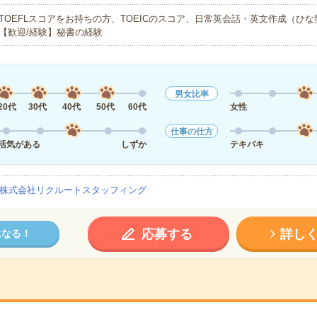
TOEFLスコアをお持ちの方、TOEICのスコア、日常英会話・英文作成（
【歓迎/経験】秘書の経験
男女比率
20代
30代
40代
50代
60代
女性
仕事の仕方
活気がある
しずか
テキパキ
株式会社リクルートスタッフィング
応募する
詳し
になる！