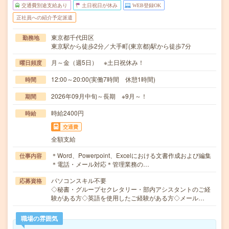
交通費別途支給あり
土日祝日が休み
WEB登録OK
正社員への紹介予定派遣
東京都千代田区
勤務地
東京駅から徒歩2分／大手町(東京都)駅から徒歩7分
月～金（週5日） ※土日祝休み！
曜日頻度
12:00～20:00(実働7時間 休憩1時間)
時間
2026年09月中旬～長期 ※9月～！
期間
時給2400円
時給
交通費
全額支給
＊Word、Powerpoint、Excelにおける文書作成および編集
仕事内容
＊電話・メール対応＊管理業務の…
パソコンスキル不要
応募資格
◇秘書・グループセクレタリー・部内アシスタントのご経
験がある方◇英語を使用したご経験がある方◇メール…
職場の雰囲気