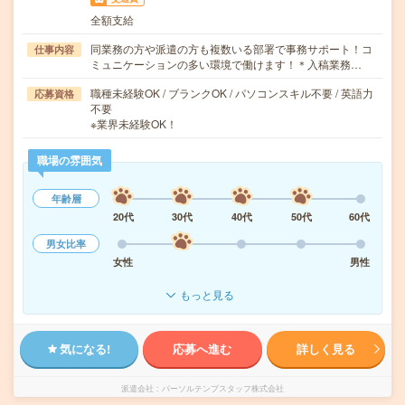
全額支給
同業務の方や派遣の方も複数いる部署で事務サポート！コ
仕事内容
ミュニケーションの多い環境で働けます！＊入稿業務…
職種未経験OK / ブランクOK / パソコンスキル不要 / 英語力
応募資格
不要
※業界未経験OK！
職場の雰囲気
年齢層
20代
30代
40代
50代
60代
男女比率
女性
男性
もっと見る
気になる!
応募へ進む
詳しく見る
派遣会社
パーソルテンプスタッフ株式会社