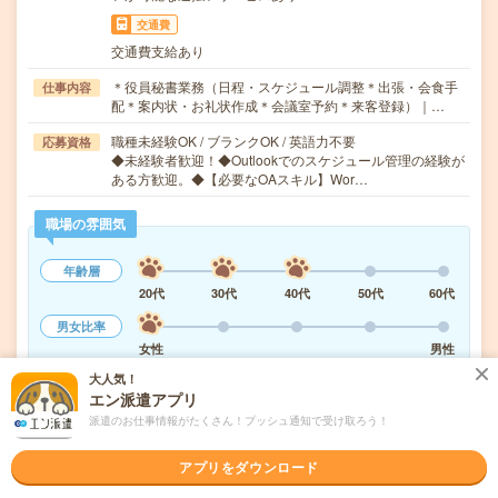
交通費
交通費支給あり
＊役員秘書業務（日程・スケジュール調整＊出張・会食手
仕事内容
配＊案内状・お礼状作成＊会議室予約＊来客登録）｜…
職種未経験OK / ブランクOK / 英語力不要
応募資格
◆未経験者歓迎！◆Outlookでのスケジュール管理の経験が
ある方歓迎。◆【必要なOAスキル】Wor…
職場の雰囲気
年齢層
20代
30代
40代
50代
60代
男女比率
女性
男性
大人気！
もっと見る
エン派遣アプリ
派遣のお仕事情報がたくさん！プッシュ通知で受け取ろう！
気になる!
応募へ進む
詳しく見る
アプリをダウンロード