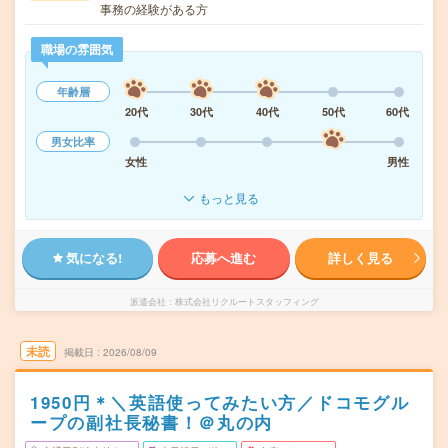
事務の経験がある方
職場の雰囲気
年齢層
20代
30代
40代
50代
60代
男女比率
女性
男性
もっと見る
気になる!
応募へ進む
詳しく見る
派遣会社
株式会社リクルートスタッフィング
未読
掲載日
2026/08/09
1950円＊＼英語使ってみたい方／ドコモグル
ープの副社長秘書！＠丸の内