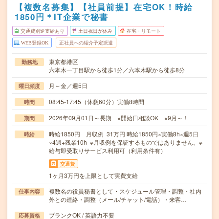
【複数名募集】【社員前提】在宅OK！時給
1850円＊IT企業で秘書
交通費別途支給あり
土日祝日が休み
在宅・リモート
WEB登録OK
正社員への紹介予定派遣
東京都港区
勤務地
六本木一丁目駅から徒歩1分／六本木駅から徒歩8分
月～金／週5日
曜日頻度
08:45-17:45（休憩60分）実働8時間
時間
2026年09月01日～長期 ※開始日相談OK ※9月～！
期間
時給1850円 月収例 31万円 時給1850円×実働8h×週5日
時給
×4週+残業10h ※月収例を保証するものではありません。※
給与即受取りサービス利用可（利用条件有）
交通費
1ヶ月3万円を上限として実費支給
複数名の役員秘書として・スケジュール管理・調整・社内
仕事内容
外との連絡・調整（メール/チャット/電話）・来客…
ブランクOK / 英語力不要
応募資格