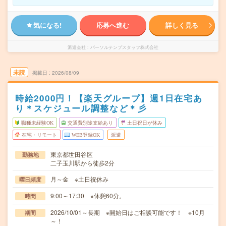
気になる!
応募へ進む
詳しく見る
派遣会社
パーソルテンプスタッフ株式会社
未読
掲載日
2026/08/09
時給2000円！【楽天グループ】週1日在宅あ
り＊スケジュール調整など＊彡
職種未経験OK
交通費別途支給あり
土日祝日が休み
在宅・リモート
WEB登録OK
派遣
東京都世田谷区
勤務地
二子玉川駅から徒歩2分
月～金 ※土日祝休み
曜日頻度
9:00～17:30 ※休憩60分。
時間
2026/10/01～長期 ※開始日はご相談可能です！ ※10月
期間
～！