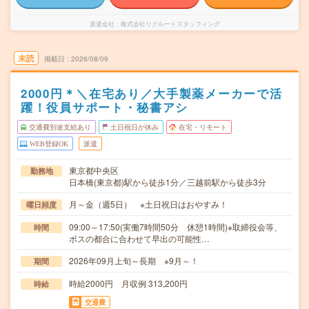
派遣会社
株式会社リクルートスタッフィング
未読
掲載日
2026/08/09
2000円＊＼在宅あり／大手製薬メーカーで活
躍！役員サポート・秘書アシ
交通費別途支給あり
土日祝日が休み
在宅・リモート
WEB登録OK
派遣
東京都中央区
勤務地
日本橋(東京都)駅から徒歩1分／三越前駅から徒歩3分
月～金（週5日） ※土日祝日はおやすみ！
曜日頻度
09:00～17:50(実働7時間50分 休憩1時間)※取締役会等、
時間
ボスの都合に合わせて早出の可能性…
2026年09月上旬～長期 ※9月～！
期間
時給2000円 月収例 313,200円
時給
交通費