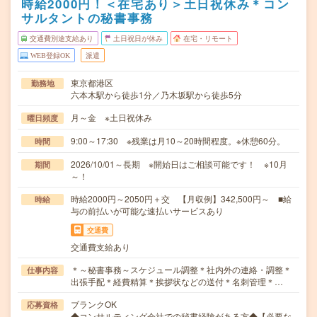
時給2000円！＜在宅あり＞土日祝休み＊コン
サルタントの秘書事務
交通費別途支給あり
土日祝日が休み
在宅・リモート
WEB登録OK
派遣
東京都港区
勤務地
六本木駅から徒歩1分／乃木坂駅から徒歩5分
月～金 ※土日祝休み
曜日頻度
9:00～17:30 ※残業は月10～20時間程度。※休憩60分。
時間
2026/10/01～長期 ※開始日はご相談可能です！ ※10月
期間
～！
時給2000円～2050円＋交 【月収例】342,500円～ ■給
時給
与の前払いが可能な速払いサービスあり
交通費
交通費支給あり
＊～秘書事務～スケジュール調整＊社内外の連絡・調整＊
仕事内容
出張手配＊経費精算＊挨拶状などの送付＊名刺管理＊…
ブランクOK
応募資格
◆コンサルティング会社での秘書経験がある方◆【必要な