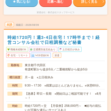
気になる!
応募へ進む
詳しく見る
派遣会社
株式会社スタッフサービス
未読
掲載日
2026/08/09
時給1720円！週3-4日在宅！17時半まで！経
営コンサル会社で日程調整など秘書
職種未経験OK
交通費別途支給あり
土日祝日が休み
在宅・リモート
WEB登録OK
派遣
東京都千代田区
勤務地
有楽町駅から徒歩5分／二重橋前駅から徒歩5分
月～金 ※土日祝休み
曜日頻度
9:30～17:30 ※残業はほとんどありません。※休憩60分。
時間
【急募】即日～長期 ※開始日はご相談可能です！ ※8月
期間
～！
時給1720円＋交 【月収例】258,000円～ ■給与の前払
時給
いが可能な速払いサービスあり