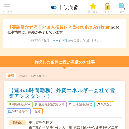
メニュー
気になる!
ログイン
検索
【英語活かせる】外国人役員付きExecutive Assistant
のお
仕事情報は、掲載が終了しています
掲載時の情報は、
ページ下部
からご覧いただけます。
お探しの条件に近い派遣のお仕事
未読
掲載日
2026/08/09
【週3×5時間勤務】外資エネルギー会社で営
業アシスタント！
職種未経験OK
交通費別途支給あり
土日祝日が休み
残業なし
WEB登録OK
派遣
東京都千代田区
勤務地
東京駅から徒歩1分／大手町(東京都)駅から徒歩3分／二重