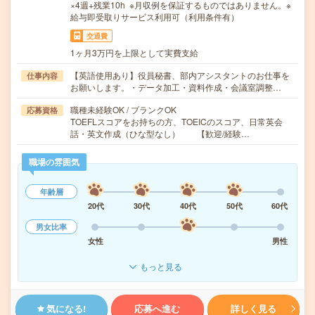
×4週+残業10h ※月収例を保証するものではありません。※
給与即受取りサービス利用可（利用条件有）
交通費
1ヶ月3万円を上限として実費支給
【英語使用あり】役員秘書、部内アシスタントのお仕事を
仕事内容
お願いします。・データ加工・資料作成・会議室調整…
職種未経験OK / ブランクOK
応募資格
TOEFLスコアをお持ちの方、TOEICのスコア、日常英会
話・英文作成（ひな型なし） 【歓迎/経験…
職場の雰囲気
年齢層
20代
30代
40代
50代
60代
男女比率
女性
男性
もっと見る
気になる!
応募へ進む
詳しく見る