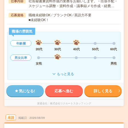
社長秘書兼資料作成の業務をお願いします。・出張手配・
仕事内容
スケジュール調整・資料作成・議事録メモ作成・経費…
職種未経験OK / ブランクOK / 英語力不要
応募資格
■未経験OK！
職場の雰囲気
年齢層
20代
30代
40代
50代
60代
男女比率
女性
男性
もっと見る
気になる!
応募へ進む
詳しく見る
派遣会社
株式会社リクルートスタッフィング
未読
掲載日
2026/08/09