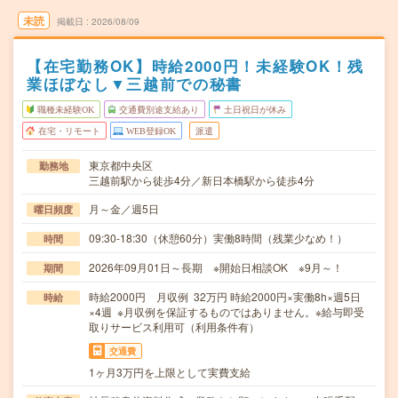
未読
掲載日
2026/08/09
【在宅勤務OK】時給2000円！未経験OK！残
業ほぼなし▼三越前での秘書
職種未経験OK
交通費別途支給あり
土日祝日が休み
在宅・リモート
WEB登録OK
派遣
東京都中央区
勤務地
三越前駅から徒歩4分／新日本橋駅から徒歩4分
月～金／週5日
曜日頻度
09:30-18:30（休憩60分）実働8時間（残業少なめ！）
時間
2026年09月01日～長期 ※開始日相談OK ※9月～！
期間
時給2000円 月収例 32万円 時給2000円×実働8h×週5日
時給
×4週 ※月収例を保証するものではありません。※給与即受
取りサービス利用可（利用条件有）
交通費
1ヶ月3万円を上限として実費支給