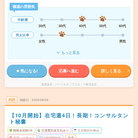
職場の雰囲気
年齢層
20代
30代
40代
50代
60代
男女比率
女性
男性
もっと見る
気になる!
応募へ進む
詳しく見る
派遣会社
パーソルテンプスタッフ株式会社
未読
掲載日
2026/08/09
【10月開始】在宅週4日！長期！コンサルタン
ト秘書
職種未経験OK
交通費別途支給あり
土日祝日が休み
在宅・リモート
WEB登録OK
派遣