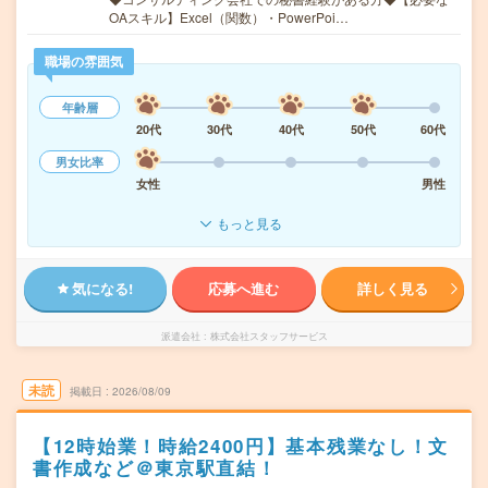
OAスキル】Excel（関数）・PowerPoi…
職場の雰囲気
年齢層
20代
30代
40代
50代
60代
男女比率
女性
男性
もっと見る
気になる!
応募へ進む
詳しく見る
派遣会社
株式会社スタッフサービス
未読
掲載日
2026/08/09
【12時始業！時給2400円】基本残業なし！文
書作成など＠東京駅直結！