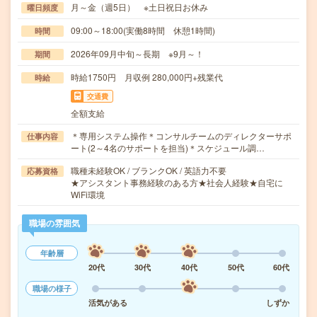
月～金（週5日） ※土日祝日お休み
曜日頻度
09:00～18:00(実働8時間 休憩1時間)
時間
2026年09月中旬～長期 ※9月～！
期間
時給1750円 月収例 280,000円+残業代
時給
交通費
全額支給
＊専用システム操作＊コンサルチームのディレクターサポ
仕事内容
ート(2～4名のサポートを担当)＊スケジュール調…
職種未経験OK / ブランクOK / 英語力不要
応募資格
★アシスタント事務経験のある方★社会人経験★自宅に
WiFi環境
職場の雰囲気
年齢層
20代
30代
40代
50代
60代
職場の様子
活気がある
しずか