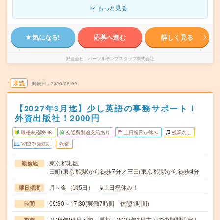
もっと見る
気になる!
応募へ進む
詳しく見る
派遣会社
パーソルテンプスタッフ株式会社
未読
掲載日
2026/08/09
【2027年3月迄】少し英語の事務サポート！
外資出版社！2000円
職種未経験OK
交通費別途支給あり
土日祝日が休み
残業なし
WEB登録OK
派遣
東京都港区
勤務地
田町(東京都)駅から徒歩7分／三田(東京都)駅から徒歩4分
月～金（週5日） ※土日祝休み！
曜日頻度
09:30～17:30(実働7時間 休憩1時間)
時間
2026年08月下旬～長期 2027年3月末までの期間限定！
期間