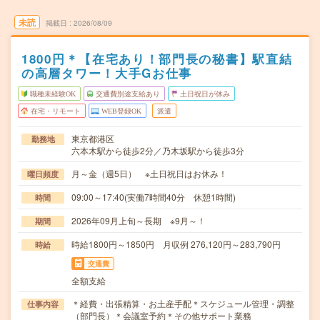
未読
掲載日
2026/08/09
1800円＊【在宅あり！部門長の秘書】駅直結
の高層タワー！大手Gお仕事
職種未経験OK
交通費別途支給あり
土日祝日が休み
在宅・リモート
WEB登録OK
派遣
東京都港区
勤務地
六本木駅から徒歩2分／乃木坂駅から徒歩3分
月～金（週5日） ※土日祝日はお休み！
曜日頻度
09:00～17:40(実働7時間40分 休憩1時間)
時間
2026年09月上旬～長期 ※9月～！
期間
時給1800円～1850円 月収例 276,120円～283,790円
時給
交通費
全額支給
＊経費・出張精算・お土産手配＊スケジュール管理・調整
仕事内容
（部門長）＊会議室予約＊その他サポート業務