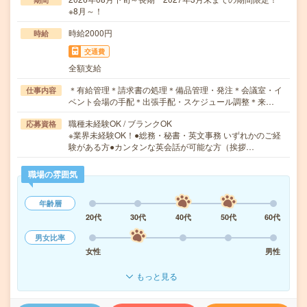
※8月～！
時給2000円
時給
交通費
全額支給
＊有給管理＊請求書の処理＊備品管理・発注＊会議室・イ
仕事内容
ベント会場の手配＊出張手配・スケジュール調整＊来…
職種未経験OK / ブランクOK
応募資格
※業界未経験OK！●総務・秘書・英文事務 いずれかのご経
験がある方●カンタンな英会話が可能な方（挨拶…
職場の雰囲気
年齢層
20代
30代
40代
50代
60代
男女比率
女性
男性
もっと見る