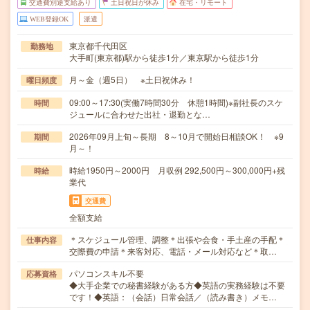
交通費別途支給あり
土日祝日が休み
在宅・リモート
WEB登録OK
派遣
東京都千代田区
勤務地
大手町(東京都)駅から徒歩1分／東京駅から徒歩1分
月～金（週5日） ※土日祝休み！
曜日頻度
09:00～17:30(実働7時間30分 休憩1時間)※副社長のスケ
時間
ジュールに合わせた出社・退勤とな…
2026年09月上旬～長期 8～10月で開始日相談OK！ ※9
期間
月～！
時給1950円～2000円 月収例 292,500円～300,000円+残
時給
業代
交通費
全額支給
＊スケジュール管理、調整＊出張や会食・手土産の手配＊
仕事内容
交際費の申請＊来客対応、電話・メール対応など＊取…
パソコンスキル不要
応募資格
◆大手企業での秘書経験がある方◆英語の実務経験は不要
です！◆英語：（会話）日常会話／（読み書き）メモ…