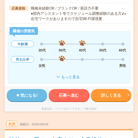
職種未経験OK / ブランクOK / 英語力不要
応募資格
●部内アシスタント等でスケジュール調整経験のある方♪※
在宅ワークがありますので自宅Wi-Fi環境要
職場の雰囲気
年齢層
20代
30代
40代
50代
60代
男女比率
女性
男性
もっと見る
気になる!
応募へ進む
詳しく見る
派遣会社
パーソルテンプスタッフ株式会社
未読
掲載日
2026/08/09