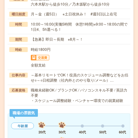
六本木駅から徒歩10分／乃木坂駅から徒歩10分
月～金（週5日） ※土日祝休み！ #週3日以上在宅
曜日頻度
10:00～16:00(実働5時間 休憩1時間)※9:00～18:00の間で
時間
1日4、5h選べる！
【急募】即日～長期 ※8月～！
期間
時給1800円
時給
交通費
全額支給
～基本リモートでOK！役員のスケジュール調整などをお任
仕事内容
せ○～○日程調整（社内外とのやり取り/メール）…
職種未経験OK / ブランクOK / パソコンスキル不要 / 英語力
応募資格
不要
・スケジュール調整経験・ベンチャー環境での就業経験
職場の雰囲気
年齢層
20代
30代
40代
50代
60代