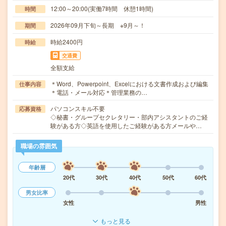
12:00～20:00(実働7時間 休憩1時間)
時間
2026年09月下旬～長期 ※9月～！
期間
時給2400円
時給
交通費
全額支給
＊Word、Powerpoint、Excelにおける文書作成および編集
仕事内容
＊電話・メール対応＊管理業務の…
パソコンスキル不要
応募資格
◇秘書・グループセクレタリー・部内アシスタントのご経
験がある方◇英語を使用したご経験がある方メールや…
職場の雰囲気
年齢層
20代
30代
40代
50代
60代
男女比率
女性
男性
もっと見る