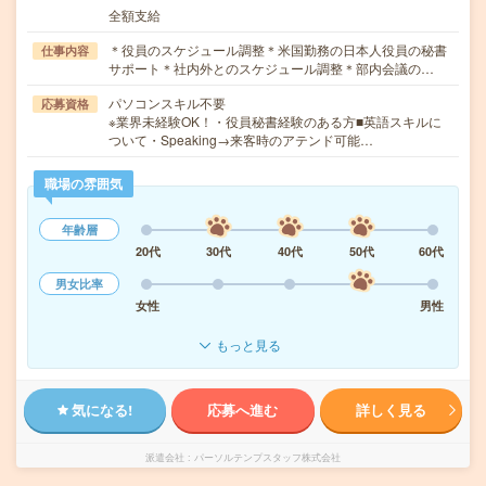
全額支給
＊役員のスケジュール調整＊米国勤務の日本人役員の秘書
仕事内容
サポート＊社内外とのスケジュール調整＊部内会議の…
パソコンスキル不要
応募資格
※業界未経験OK！・役員秘書経験のある方■英語スキルに
ついて・Speaking→来客時のアテンド可能…
職場の雰囲気
年齢層
20代
30代
40代
50代
60代
男女比率
女性
男性
もっと見る
気になる!
応募へ進む
詳しく見る
派遣会社
パーソルテンプスタッフ株式会社