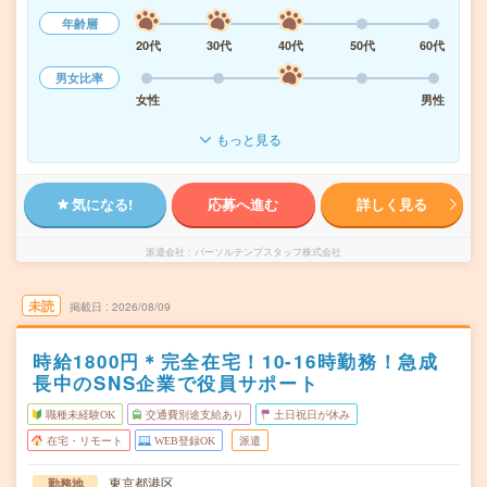
年齢層
20代
30代
40代
50代
60代
男女比率
女性
男性
もっと見る
気になる!
応募へ進む
詳しく見る
派遣会社
パーソルテンプスタッフ株式会社
未読
掲載日
2026/08/09
時給1800円＊完全在宅！10-16時勤務！急成
長中のSNS企業で役員サポート
職種未経験OK
交通費別途支給あり
土日祝日が休み
在宅・リモート
WEB登録OK
派遣
東京都港区
勤務地