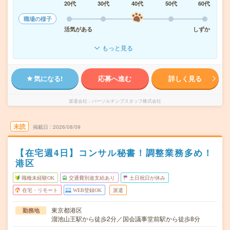
20代
30代
40代
50代
60代
職場の様子
活気がある
しずか
もっと見る
気になる!
応募へ進む
詳しく見る
派遣会社
パーソルテンプスタッフ株式会社
未読
掲載日
2026/08/09
【在宅週4日】コンサル秘書！調整業務多め！
港区
職種未経験OK
交通費別途支給あり
土日祝日が休み
在宅・リモート
WEB登録OK
派遣
東京都港区
勤務地
溜池山王駅から徒歩2分／国会議事堂前駅から徒歩8分