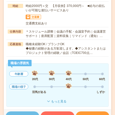
時給2000円＋交 【月収例】370,000円～ ■給与の前払
時給
いが可能な速払いサービスあり
交通費
交通費支給あり
＊スケジュール調整｜会議の手配・会議室予約｜会議運営
仕事内容
サポート｜座席配置｜資料収集｜リマインド（通知）…
職種未経験OK / ブランクOK
応募資格
◆秘書の経験がある方歓迎します。◆アシスタントまたは
プロジェクト管理の経験／会話（TOEIC700点…
職場の雰囲気
年齢層
20代
30代
40代
50代
60代
職場の様子
活気がある
しずか
もっと見る