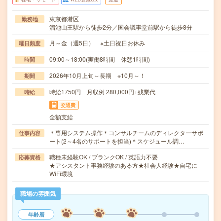
東京都港区
勤務地
溜池山王駅から徒歩2分／国会議事堂前駅から徒歩8分
月～金（週5日） ※土日祝日お休み
曜日頻度
09:00～18:00(実働8時間 休憩1時間)
時間
2026年10月上旬～長期 ※10月～！
期間
時給1750円 月収例 280,000円+残業代
時給
交通費
全額支給
＊専用システム操作＊コンサルチームのディレクターサポ
仕事内容
ート(2～4名のサポートを担当)＊スケジュール調…
職種未経験OK / ブランクOK / 英語力不要
応募資格
★アシスタント事務経験のある方★社会人経験★自宅に
WiFi環境
職場の雰囲気
年齢層