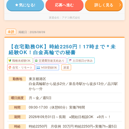
気になる!
応募へ進む
詳しく見る
派遣会社
アデコ株式会社
未読
掲載日
2026/08/09
【在宅勤務OK】時給2250円！17時まで＊未
経験OK！白金高輪での秘書
職種未経験OK
交通費別途支給あり
土日祝日が休み
在宅・リモート
WEB登録OK
派遣
東京都港区
勤務地
白金高輪駅から徒歩2分／泉岳寺駅から徒歩13分／品川駅
から---分
月～金／週5日
曜日頻度
09:00-17:00（休憩60分）実働7時間
時間
2026年09月01日～長期 ※開始日相談OK ※9月～！
期間
時給2250円 月収例 33万円 時給2250円×実働7h×週5日
時給