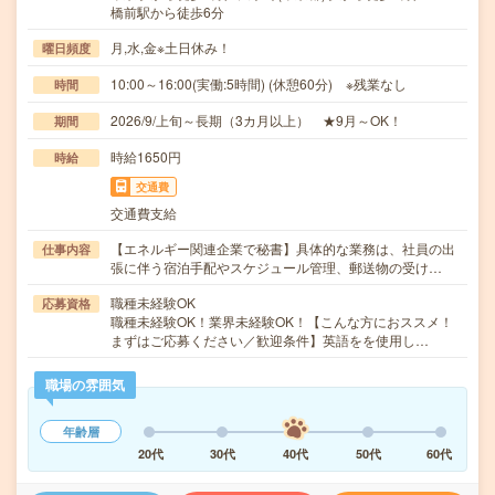
橋前駅から徒歩6分
月,水,金※土日休み！
曜日頻度
10:00～16:00(実働:5時間) (休憩60分) ※残業なし
時間
2026/9/上旬～長期（3カ月以上） ★9月～OK！
期間
時給1650円
時給
交通費
交通費支給
【エネルギー関連企業で秘書】具体的な業務は、社員の出
仕事内容
張に伴う宿泊手配やスケジュール管理、郵送物の受け…
職種未経験OK
応募資格
職種未経験OK！業界未経験OK！【こんな方におススメ！
まずはご応募ください／歓迎条件】英語をを使用し…
職場の雰囲気
年齢層
20代
30代
40代
50代
60代