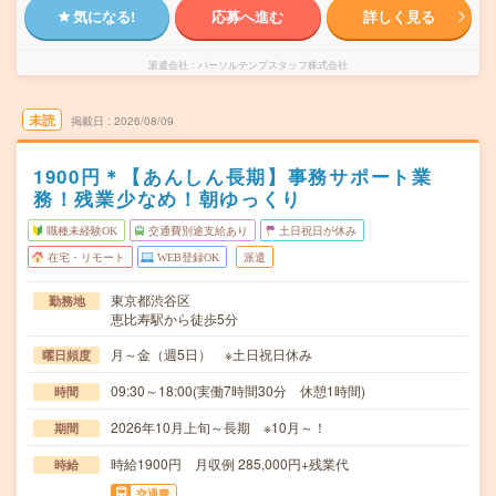
気になる!
応募へ進む
詳しく見る
派遣会社
パーソルテンプスタッフ株式会社
未読
掲載日
2026/08/09
1900円＊【あんしん長期】事務サポート業
務！残業少なめ！朝ゆっくり
職種未経験OK
交通費別途支給あり
土日祝日が休み
在宅・リモート
WEB登録OK
派遣
東京都渋谷区
勤務地
恵比寿駅から徒歩5分
月～金（週5日） ※土日祝日休み
曜日頻度
09:30～18:00(実働7時間30分 休憩1時間)
時間
2026年10月上旬～長期 ※10月～！
期間
時給1900円 月収例 285,000円+残業代
時給
交通費