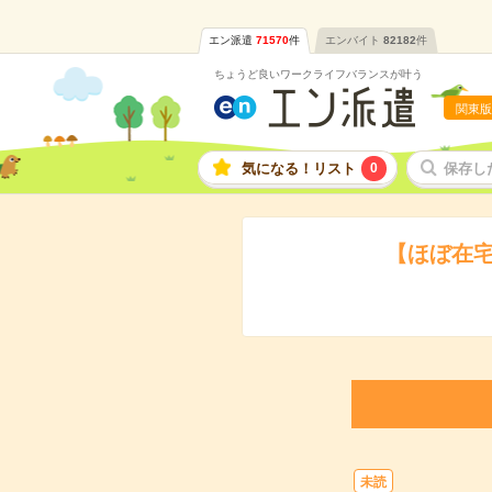
エン派遣
71570
件
エンバイト
82182
件
ちょうど良いワークライフバランスが叶う
関東版
気になる！リスト
0
保存し
【ほぼ在
未読