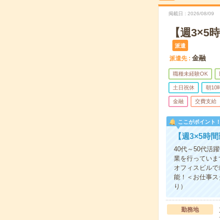
掲載日
2026/08/09
【週3×
派遣
金融
派遣先
職種未経験OK
土日祝休
朝1
金融
交費支給
ここがポイント
【週3×5時
40代～50代
業を行っていま
オフィスビルで
能！＜お仕事ス
り）
勤務地