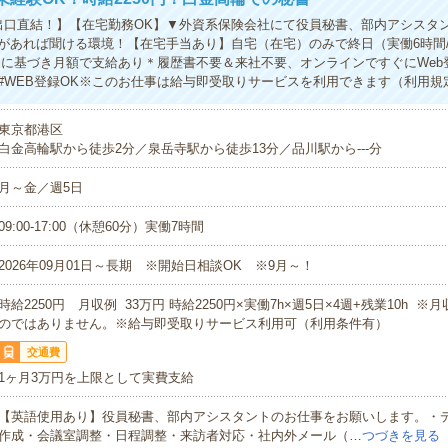
出口直結！】【在宅勤務OK】▼外資系保険会社にて役員秘書、部内アシスタ
があれば聞ける環境！【在宅手当あり】自宅（在宅）のみで終日（実働6時間
定に基づき月額で支給あり＊履歴書不要＆来社不要、オンラインですぐにWeb登
#WEB登録OK※このお仕事は給与即受取りサービスを利用できます（利用規
東京都港区
白金高輪駅から徒歩2分／泉岳寺駅から徒歩13分／品川駅から---分
月～金／週5日
09:00-17:00（休憩60分）実働7時間
2026年09月01日～長期 ※開始日相談OK ※9月～！
時給2250円 月収例 33万円 時給2250円×実働7h×週5日×4週+残業10h 
のではありません。※給与即受取りサービス利用可（利用条件有）
交通費
1ヶ月3万円を上限として実費支給
【英語使用あり】役員秘書、部内アシスタントのお仕事をお願いします。・
作成・会議室調整・日程調整・来訪者対応・社内外メール（…
つづきを見る