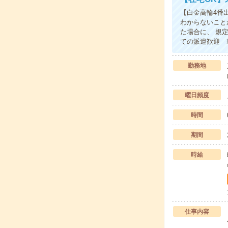
【白金高輪4番
わからないこと
た場合に、 規
ての派遣歓迎 
勤務地
曜日頻度
時間
期間
時給
仕事内容