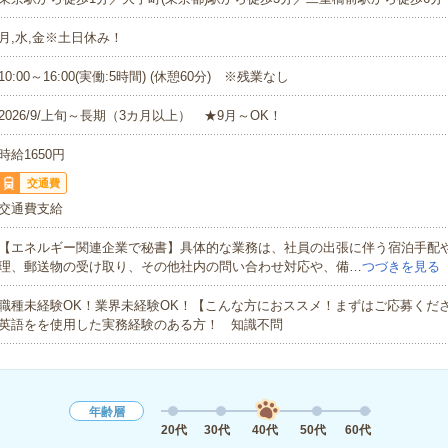
月,水,金※土日休み！
10:00～16:00(実働:5時間) (休憩60分) ※残業なし
2026/9/上旬～長期（3カ月以上） ★9月～OK！
時給1650円
交通費
交通費支給
【エネルギー関連企業で秘書】具体的な業務は、社員の出張に伴う宿泊手配
理、郵送物の受け取り、その他社内の問い合わせ対応や、備…
つづきを見る
職種未経験OK！業界未経験OK！【こんな方におススメ！まずはご応募くだ
英語をを使用した実務経験のある方！ 知識不問
年齢層
20代
30代
40代
50代
60代