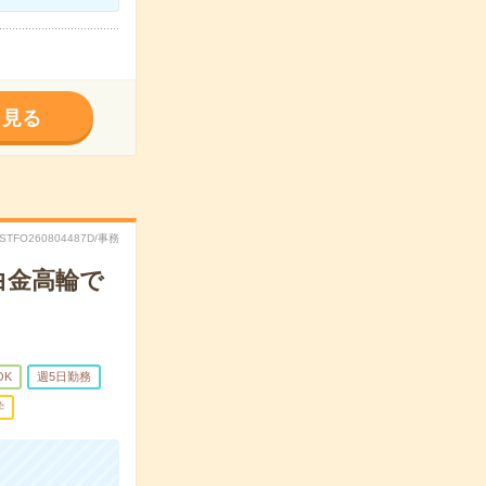
く見る
RSTFO260804487D/事務
白金高輪で
OK
週5日勤務
学