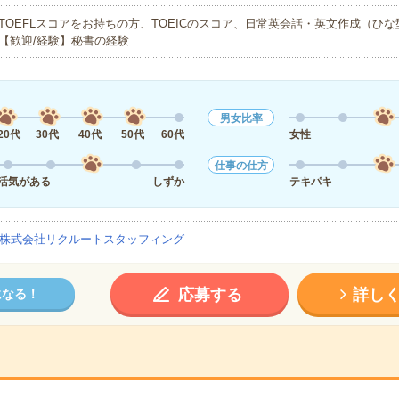
TOEFLスコアをお持ちの方、TOEICのスコア、日常英会話・英文作成（
【歓迎/経験】秘書の経験
男女比率
20代
30代
40代
50代
60代
女性
仕事の仕方
活気がある
しずか
テキパキ
株式会社リクルートスタッフィング
応募する
詳し
になる！