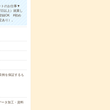
ントのお仕事▼
/日以上）就業し
録OK #初め
定あり）。
※月収例を保証するも
データ加工・資料