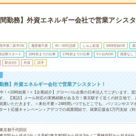
5時間勤務】外資エネルギー会社で営業アシス
既卒第二新卒OK
履歴書不要
40～50代活躍
しゅふ歓迎
WEB登録OK
週
0時以降スタート
16時前までの仕事
17時前までの仕事
5ｈ以内OK
残業なし
駅歩5分
外資
語学
！
間勤務】外資エネルギー会社で営業アシスタント！
活躍中！<10時始業！>【企業紹介】グローバル企業の日本法人でございます。
す。 【英語】メール対応の実務経験がある方！東京駅すぐ近くの好立地で、
就業いただきます。＜来社不要＞24時間いつでもどこでも、パソコンやスマ
タート応援キャンペーン＞アデコでの就業開始で、就業応援金1万円支給（対
東京都千代田区
東京駅から徒歩1分／大手町(東京都)駅から徒歩3分／二重橋前駅から徒歩6分