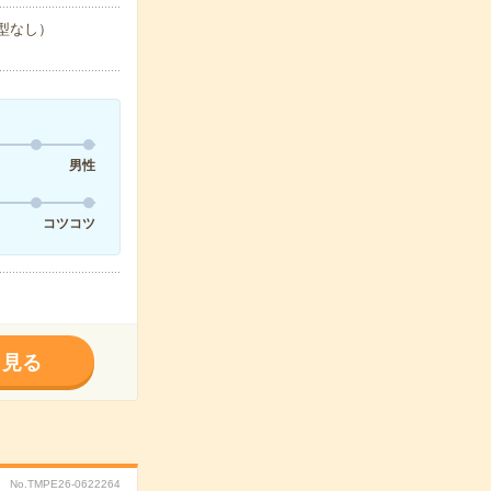
ひな型なし）
男性
コツコツ
く見る
No.TMPE26-0622264