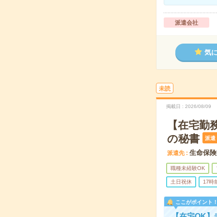
派遣会社
気
未読
掲載日
2026/08/09
【在宅勤務
の秘書
派遣
生命保険
派遣先
職種未経験OK
土日祝休
17
ここがポイント
【在宅OK】