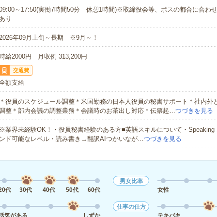
09:00～17:50(実働7時間50分 休憩1時間)※取締役会等、ボスの都合に合
あり
2026年09月上旬～長期 ※9月～！
時給2000円 月収例 313,200円
交通費
全額支給
＊役員のスケジュール調整＊米国勤務の日本人役員の秘書サポート＊社内外
調整＊部内会議の調整業務＊会議時のお茶出し対応＊伝票起…
つづきを見る
※業界未経験OK！・役員秘書経験のある方■英語スキルについて・Speakin
ンド可能なレベル・読み書き→翻訳AIつかいなが…
つづきを見る
男女比率
20代
30代
40代
50代
60代
女性
仕事の仕方
活気がある
しずか
テキパキ