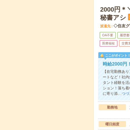
2000
秘書アシ
◇住友グ
派遣先
OA不要
履歴書
医療福祉
交費
ここがポイント
時給2000
【在宅勤務あり
ートなど！社内
タント経験を活
ション！落ち着
に寄り添…
つづ
勤務地
曜日頻度