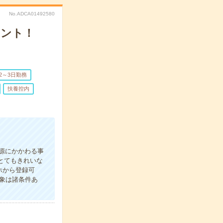
No.ADCA01492580
タント！
2～3日勤務
扶養控内
資源にかかわる事
とてもきれいな
ホから登録可
象は諸条件あ