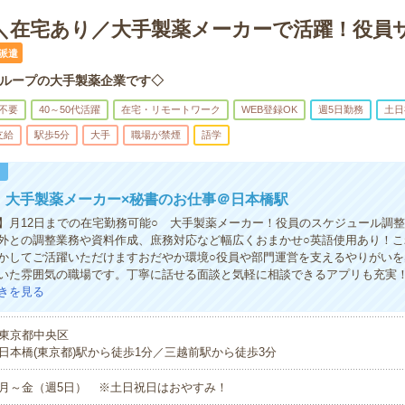
円＊＼在宅あり／大手製薬メーカーで活躍！役員
派遣
ループの大手製薬企業です◇
不要
40～50代活躍
在宅・リモートワーク
WEB登録OK
週5日勤務
土日
支給
駅歩5分
大手
職場が禁煙
語学
！
円！大手製薬メーカー×秘書のお仕事＠日本橋駅
】月12日までの在宅勤務可能○ 大手製薬メーカー！役員のスケジュール調
外との調整業務や資料作成、庶務対応など幅広くおまかせ○英語使用あり！こ
かしてご活躍いただけますおだやか環境○役員や部門運営を支えるやりがいを
いた雰囲気の職場です。丁寧に話せる面談と気軽に相談できるアプリも充実
きを見る
東京都中央区
日本橋(東京都)駅から徒歩1分／三越前駅から徒歩3分
月～金（週5日） ※土日祝日はおやすみ！