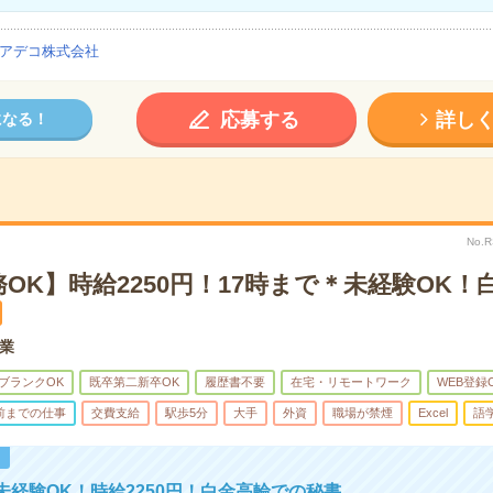
アデコ株式会社
応募する
詳し
になる！
No.
OK】時給2250円！17時まで＊未経験OK！
業
ブランクOK
既卒第二新卒OK
履歴書不要
在宅・リモートワーク
WEB登録
時前までの仕事
交費支給
駅歩5分
大手
外資
職場が禁煙
Excel
語
！
未経験OK！時給2250円！白金高輪での秘書