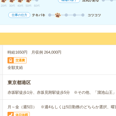
活気がある
職場の様子
20代
30代
40代
50代
60代
テキパキ
コツコツ
仕事の仕方
時給1650円 月収例 264,000円
交通費
全額支給
東京都港区
赤坂駅徒歩1分、赤坂見附駅徒歩5分 ※その他、「溜池山王
月～金（週5日） ※週4もしくは5日勤務のどちらか選択、曜
休日休暇