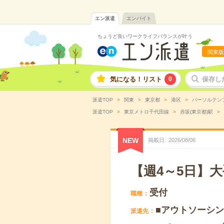
エン派遣
エンバイト
ちょうど良いワークライフバランスが叶う
関東版
気になる！リスト
0
保存し
派遣TOP
関東
東京都
港区
パーソルテン
派遣TOP
東京メトロ千代田線
赤坂(東京都)駅
NEW
掲載日
2026
/
08
/
06
【週4～5日】
受付
職種
■アウトソーシ
派遣先