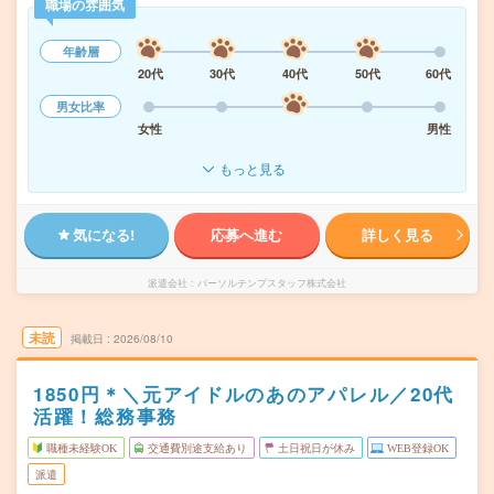
職場の雰囲気
年齢層
20代
30代
40代
50代
60代
男女比率
女性
男性
もっと見る
気になる!
応募へ進む
詳しく見る
派遣会社
パーソルテンプスタッフ株式会社
未読
掲載日
2026/08/10
1850円＊＼元アイドルのあのアパレル／20代
活躍！総務事務
職種未経験OK
交通費別途支給あり
土日祝日が休み
WEB登録OK
派遣