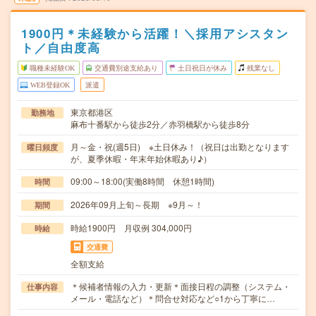
1900円＊未経験から活躍！＼採用アシスタン
ト／自由度高
職種未経験OK
交通費別途支給あり
土日祝日が休み
残業なし
WEB登録OK
派遣
東京都港区
勤務地
麻布十番駅から徒歩2分／赤羽橋駅から徒歩8分
月～金・祝(週5日) ※土日休み！（祝日は出勤となります
曜日頻度
が、夏季休暇・年末年始休暇あり♪）
09:00～18:00(実働8時間 休憩1時間)
時間
2026年09月上旬～長期 ※9月～！
期間
時給1900円 月収例 304,000円
時給
交通費
全額支給
＊候補者情報の入力・更新＊面接日程の調整（システム・
仕事内容
メール・電話など）＊問合せ対応など○1から丁寧に…