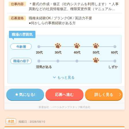
＊書式の作成・修正（社内システムを利用します）＊人事
仕事内容
異動などの社員情報修正、権限変更作業（マニュアル…
職種未経験OK / ブランクOK / 英語力不要
応募資格
●何かしらの事務経験がある方
職場の雰囲気
年齢層
20代
30代
40代
50代
60代
職場の様子
活気がある
しずか
もっと見る
気になる!
応募へ進む
詳しく見る
派遣会社
パーソルテンプスタッフ株式会社
未読
掲載日
2026/08/10