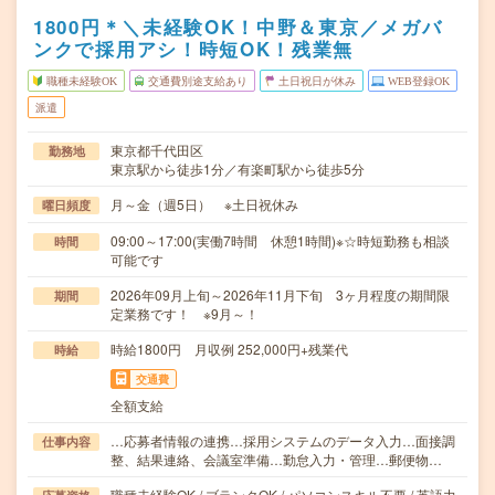
1800円＊＼未経験OK！中野＆東京／メガバ
ンクで採用アシ！時短OK！残業無
職種未経験OK
交通費別途支給あり
土日祝日が休み
WEB登録OK
派遣
東京都千代田区
勤務地
東京駅から徒歩1分／有楽町駅から徒歩5分
月～金（週5日） ※土日祝休み
曜日頻度
09:00～17:00(実働7時間 休憩1時間)※☆時短勤務も相談
時間
可能です
2026年09月上旬～2026年11月下旬 3ヶ月程度の期間限
期間
定業務です！ ※9月～！
時給1800円 月収例 252,000円+残業代
時給
交通費
全額支給
…応募者情報の連携…採用システムのデータ入力…面接調
仕事内容
整、結果連絡、会議室準備…勤怠入力・管理…郵便物…
職種未経験OK / ブランクOK / パソコンスキル不要 / 英語力