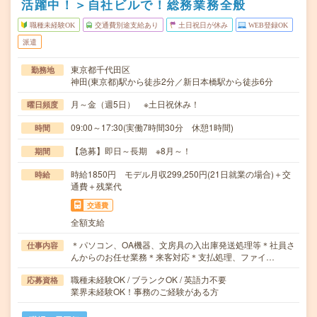
活躍中！＞自社ビルで！総務業務全般
職種未経験OK
交通費別途支給あり
土日祝日が休み
WEB登録OK
派遣
東京都千代田区
勤務地
神田(東京都)駅から徒歩2分／新日本橋駅から徒歩6分
月～金（週5日） ※土日祝休み！
曜日頻度
09:00～17:30(実働7時間30分 休憩1時間)
時間
【急募】即日～長期 ※8月～！
期間
時給1850円 モデル月収299,250円(21日就業の場合)＋交
時給
通費＋残業代
交通費
全額支給
＊パソコン、OA機器、文房具の入出庫発送処理等＊社員さ
仕事内容
んからのお任せ業務＊来客対応＊支払処理、ファイ…
職種未経験OK / ブランクOK / 英語力不要
応募資格
業界未経験OK！事務のご経験がある方