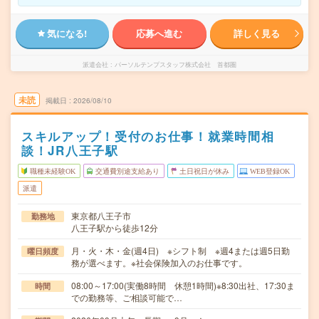
気になる!
応募へ進む
詳しく見る
派遣会社
パーソルテンプスタッフ株式会社 首都圏
未読
掲載日
2026/08/10
スキルアップ！受付のお仕事！就業時間相
談！JR八王子駅
職種未経験OK
交通費別途支給あり
土日祝日が休み
WEB登録OK
派遣
東京都八王子市
勤務地
八王子駅から徒歩12分
月・火・木・金(週4日) ※シフト制 ※週4または週5日勤
曜日頻度
務が選べます。※社会保険加入のお仕事です。
08:00～17:00(実働8時間 休憩1時間)※8:30出社、17:30ま
時間
での勤務等、ご相談可能で…