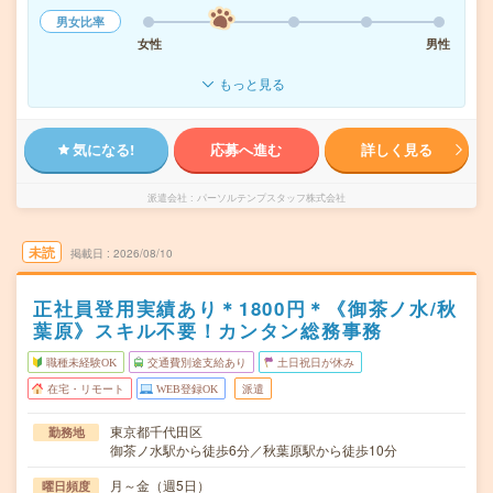
男女比率
女性
男性
もっと見る
気になる!
応募へ進む
詳しく見る
派遣会社
パーソルテンプスタッフ株式会社
未読
掲載日
2026/08/10
正社員登用実績あり＊1800円＊《御茶ノ水/秋
葉原》スキル不要！カンタン総務事務
職種未経験OK
交通費別途支給あり
土日祝日が休み
在宅・リモート
WEB登録OK
派遣
東京都千代田区
勤務地
御茶ノ水駅から徒歩6分／秋葉原駅から徒歩10分
月～金（週5日）
曜日頻度