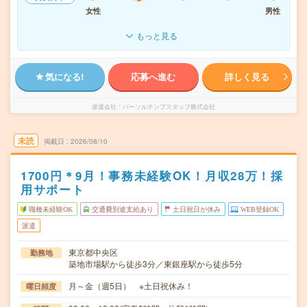
女性
男性
もっと見る
気になる!
応募へ進む
詳しく見る
派遣会社
パーソルテンプスタッフ株式会社
未読
掲載日
2026/08/10
1700円＊9月！事務未経験OK！月収28万！採
用サポート
職種未経験OK
交通費別途支給あり
土日祝日が休み
WEB登録OK
派遣
東京都中央区
勤務地
築地市場駅から徒歩3分／東銀座駅から徒歩5分
月～金（週5日） ※土日祝休み！
曜日頻度