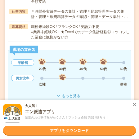
全額支給
＊時間外実績データの集計・管理＊勤怠管理データの集
仕事内容
計・管理＊旅費精算データの確認・管理＊データ集計・…
職種未経験OK / ブランクOK / 英語力不要
応募資格
※業界未経験OK！★Excelでのデータ集計経験◎コツコツし
た業務に抵抗がない方
職場の雰囲気
年齢層
20代
30代
40代
50代
60代
男女比率
女性
男性
もっと見る
大人気！
エン派遣アプリ
気になる!
応募へ進む
詳しく見る
派遣のお仕事情報がたくさん！プッシュ通知で受け取ろう！
派遣会社
パーソルテンプスタッフ株式会社
アプリをダウンロード