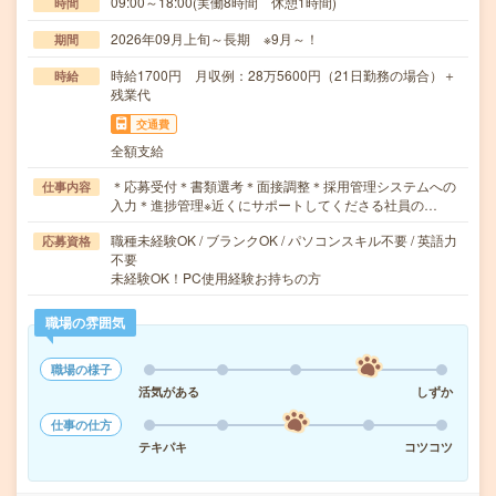
09:00～18:00(実働8時間 休憩1時間)
時間
2026年09月上旬～長期 ※9月～！
期間
時給1700円 月収例：28万5600円（21日勤務の場合）＋
時給
残業代
交通費
全額支給
＊応募受付＊書類選考＊面接調整＊採用管理システムへの
仕事内容
入力＊進捗管理※近くにサポートしてくださる社員の…
職種未経験OK / ブランクOK / パソコンスキル不要 / 英語力
応募資格
不要
未経験OK！PC使用経験お持ちの方
職場の雰囲気
職場の様子
活気がある
しずか
仕事の仕方
テキパキ
コツコツ