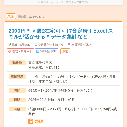
派遣会社
パーソルテンプスタッフ株式会社
未読
掲載日
2026/08/10
2000円＊＜週2在宅可＞17台定時！Excelス
キルが活かせる＊データ集計など
職種未経験OK
交通費別途支給あり
土日祝日が休み
在宅・リモート
WEB登録OK
派遣
東京都千代田区
勤務地
秋葉原駅から徒歩1分
月～金（週5日） ※会社カレンダーあり（GW休暇・夏期
曜日頻度
休暇・年末年始休暇など）
08:50～17:20(実働7時間45分 休憩45分)
時間
2026年09月上旬～長期 ※9月～！
期間
時給2000円～2050円 月収例 310,000円～317,750円+残
時給
業代
交通費