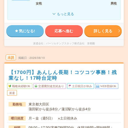
女性
男性
もっと見る
気になる!
応募へ進む
詳しく見る
派遣会社
パーソルテンプスタッフ株式会社 首都圏
未読
掲載日
2026/08/10
【1700円】あんしん長期！コツコツ事務！残
業なし！17時台定時
職種未経験OK
交通費別途支給あり
土日祝日が休み
WEB登録OK
派遣
東京都大田区
勤務地
蒲田駅から徒歩8分／蓮沼駅から徒歩4分
月～金（週5日） ※土日祝休み
曜日頻度
09:00～17:30(実働7時間30分 休憩1時間)※開始時間：
時間