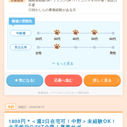
応募資格
不要
◎何かしらの事務経験がある方
職場の雰囲気
年齢層
20代
30代
40代
50代
60代
男女比率
女性
男性
もっと見る
気になる!
応募へ進む
詳しく見る
派遣会社
パーソルテンプスタッフ株式会社
未読
掲載日
2026/08/10
1800円＊＜週2日在宅可！中野＞未経験OK！
大手銀行GのIT企業！事務サポ