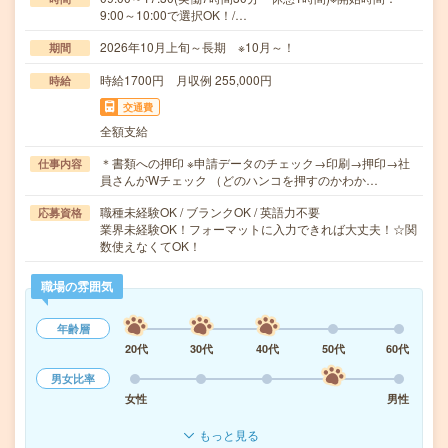
9:00～10:00で選択OK！/…
2026年10月上旬～長期 ※10月～！
期間
時給1700円 月収例 255,000円
時給
交通費
全額支給
＊書類への押印 ※申請データのチェック→印刷→押印→社
仕事内容
員さんがWチェック （どのハンコを押すのかわか…
職種未経験OK / ブランクOK / 英語力不要
応募資格
業界未経験OK！フォーマットに入力できれば大丈夫！☆関
数使えなくてOK！
職場の雰囲気
年齢層
20代
30代
40代
50代
60代
男女比率
女性
男性
もっと見る