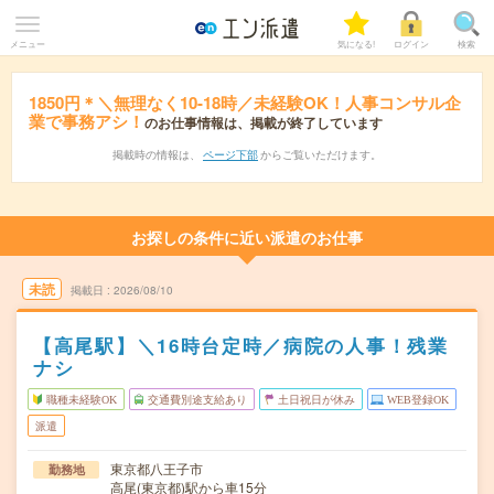
メニュー
気になる!
ログイン
検索
1850円＊＼無理なく10-18時／未経験OK！人事コンサル企
業で事務アシ！
のお仕事情報は、掲載が終了しています
掲載時の情報は、
ページ下部
からご覧いただけます。
お探しの条件に近い派遣のお仕事
未読
掲載日
2026/08/10
【高尾駅】＼16時台定時／病院の人事！残業
ナシ
職種未経験OK
交通費別途支給あり
土日祝日が休み
WEB登録OK
派遣
東京都八王子市
勤務地
高尾(東京都)駅から車15分