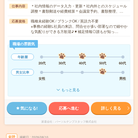
＊社内情報のデータ入力・更新＊社内外とのスケジュール
仕事内容
調整＊書類郵送や経費精算＊会議室予約、書類整理、…
職種未経験OK / ブランクOK / 英語力不要
応募資格
※事務の経験L社員の来訪、問合せが多い部署なので細やか
な気配りができる方歓迎♪▼補足情報◎誰もが知っ…
職場の雰囲気
年齢層
20代
30代
40代
50代
60代
男女比率
女性
男性
もっと見る
気になる!
応募へ進む
詳しく見る
派遣会社
パーソルテンプスタッフ株式会社
未読
掲載日
2026/08/10