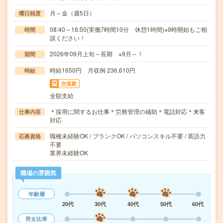
月～金（週5日）
曜日頻度
08:40～16:50(実働7時間10分 休憩1時間)※9時開始もご相
時間
談ください！
2026年09月上旬～長期 ※9月～！
期間
時給1650円 月収例 236,610円
時給
交通費
全額支給
＊採用に関するお仕事＊労務管理の補助＊電話対応＊来客
仕事内容
対応
職種未経験OK / ブランクOK / パソコンスキル不要 / 英語力
応募資格
不要
業界未経験OK
職場の雰囲気
年齢層
20代
30代
40代
50代
60代
男女比率