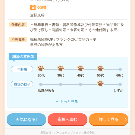
交通費
全額支給
＊総務事務＊書類・資料等作成及び付帯業務＊物品発注及
仕事内容
び受け渡し＊電話対応＊来客対応＊その他付随する庶…
職種未経験OK / ブランクOK / 英語力不要
応募資格
事務の経験がある方
職場の雰囲気
年齢層
20代
30代
40代
50代
60代
職場の様子
活気がある
しずか
もっと見る
気になる!
応募へ進む
詳しく見る
派遣会社
パーソルテンプスタッフ株式会社