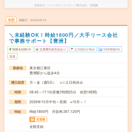
派遣会社
パーソルテンプスタッフ株式会社 首都圏
未読
掲載日
2026/08/10
＼未経験OK！時給1800円／大手リース会社
で事務サポート【豊洲】
職種未経験OK
交通費別途支給あり
土日祝日が休み
WEB登録OK
派遣
東京都江東区
勤務地
豊洲駅から徒歩4分
月～金（週5日） ※☆土日祝休み
曜日頻度
08:45～17:10(実働7時間25分 休憩1時間)
時間
2026年10月中旬～長期 ※10月～！
期間
時給1800円 月収例 267,120円
時給
交通費
全額支給