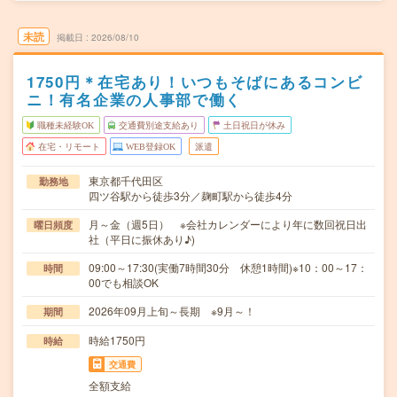
未読
掲載日
2026/08/10
1750円＊在宅あり！いつもそばにあるコンビ
ニ！有名企業の人事部で働く
職種未経験OK
交通費別途支給あり
土日祝日が休み
在宅・リモート
WEB登録OK
派遣
東京都千代田区
勤務地
四ツ谷駅から徒歩3分／麹町駅から徒歩4分
月～金（週5日） ※会社カレンダーにより年に数回祝日出
曜日頻度
社（平日に振休あり♪)
09:00～17:30(実働7時間30分 休憩1時間)※10：00～17：
時間
00でも相談OK
2026年09月上旬～長期 ※9月～！
期間
時給1750円
時給
交通費
全額支給