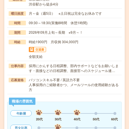
渋谷駅から徒歩4分
月～金（週5日） ※土日祝は完全なお休みです
曜日頻度
09:30～18:30(実働8時間 休憩1時間)
時間
2026年09月上旬～長期 ※9月～！
期間
時給1900円 月収例 304,000円
時給
交通費
全額支給
採用にかんする日程調整、部内サポートなどをお願いしま
仕事内容
す・面接などの日程調整、面接官へのスケジュール連…
パソコンスキル不要 / 英語力不要
応募資格
人事採用のご経験者かつ、メールツールの使用経験がある
方
職場の雰囲気
年齢層
20代
30代
40代
50代
60代
男女比率