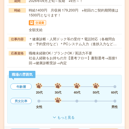
2026年09月上旬～長期 ※9月～！
期間
時給1400円 月収例 179,200円 ※初回のご契約期間後は
時給
1500円となります！
交通費
全額支給
＊健康診断・人間ドック等の受付＊電話対応（各種問合
仕事内容
せ・予約受付など）＊PCシステム入力（進捗入力など…
職種未経験OK / ブランクOK / 英語力不要
応募資格
社会人経験をお持ちの方【選考フロー】書類選考→面接1
回→健康診断受診→内定
職場の雰囲気
年齢層
20代
30代
40代
50代
60代
男女比率
女性
男性
もっと見る