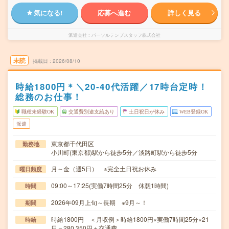
気になる!
応募へ進む
詳しく見る
派遣会社
パーソルテンプスタッフ株式会社
未読
掲載日
2026/08/10
時給1800円＊＼20-40代活躍／17時台定時！
総務のお仕事！
職種未経験OK
交通費別途支給あり
土日祝日が休み
WEB登録OK
派遣
東京都千代田区
勤務地
小川町(東京都)駅から徒歩5分／淡路町駅から徒歩5分
月～金（週5日） ※完全土日祝お休み
曜日頻度
09:00～17:25(実働7時間25分 休憩1時間)
時間
2026年09月上旬～長期 ※9月～！
期間
時給1800円 ＜月収例＞時給1800円×実働7時間25分×21
時給
日＝280,350円＋交通費