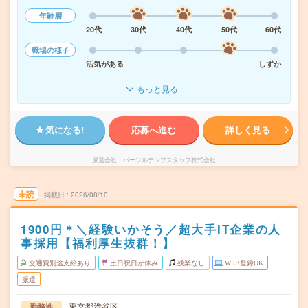
年齢層
20代
30代
40代
50代
60代
職場の様子
活気がある
しずか
もっと見る
気になる!
応募へ進む
詳しく見る
派遣会社
パーソルテンプスタッフ株式会社
未読
掲載日
2026/08/10
1900円＊＼経験いかそう／超大手IT企業の人
事採用【福利厚生抜群！】
交通費別途支給あり
土日祝日が休み
残業なし
WEB登録OK
派遣
東京都渋谷区
勤務地