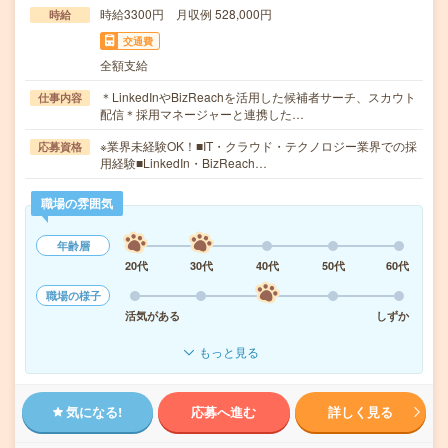
時給3300円 月収例 528,000円
時給
交通費
全額支給
＊LinkedInやBizReachを活用した候補者サーチ、スカウト
仕事内容
配信＊採用マネージャーと連携した…
※業界未経験OK！■IT・クラウド・テクノロジー業界での採
応募資格
用経験■LinkedIn・BizReach…
職場の雰囲気
年齢層
20代
30代
40代
50代
60代
職場の様子
活気がある
しずか
もっと見る
気になる!
応募へ進む
詳しく見る