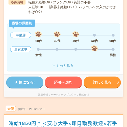
職種未経験OK / ブランクOK / 英語力不要
応募資格
未経験OK！《業界未経験OK！》パソコンへの入力ができ
ればOK！
職場の雰囲気
年齢層
20代
30代
40代
50代
60代
男女比率
女性
男性
もっと見る
気になる!
応募へ進む
詳しく見る
派遣会社
パーソルテンプスタッフ株式会社
未読
掲載日
2026/08/10
時給1850円＊＜安心大手×即日勤務歓迎×若手