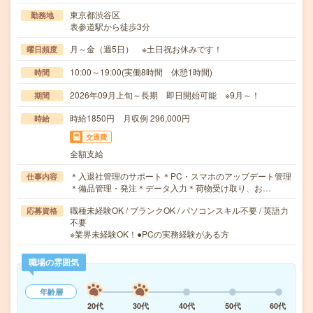
東京都渋谷区
勤務地
表参道駅から徒歩3分
月～金（週5日） ※土日祝お休みです！
曜日頻度
10:00～19:00(実働8時間 休憩1時間)
時間
2026年09月上旬～長期 即日開始可能 ※9月～！
期間
時給1850円 月収例 296,000円
時給
交通費
全額支給
＊入退社管理のサポート＊PC・スマホのアップデート管理
仕事内容
＊備品管理・発注＊データ入力＊荷物受け取り、お…
職種未経験OK / ブランクOK / パソコンスキル不要 / 英語力
応募資格
不要
※業界未経験OK！●PCの実務経験がある方
職場の雰囲気
年齢層
20代
30代
40代
50代
60代