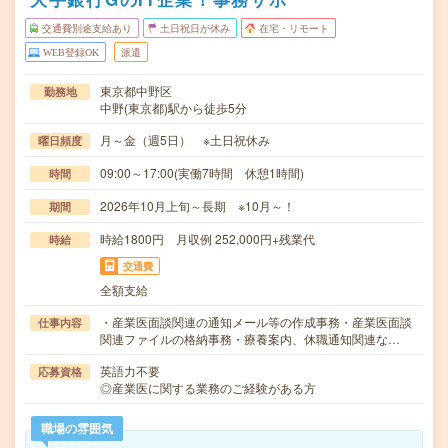
交通費別途支給あり
土日祝日が休み
在宅・リモート
WEB登録OK
派遣
東京都中野区
勤務地
中野(東京都)駅から徒歩5分
月～金（週5日） ※土日祝休み
曜日頻度
09:00～17:00(実働7時間 休憩1時間)
時間
2026年10月上旬～長期 ※10月～！
期間
時給1800円 月収例 252,000円+残業代
時給
交通費
全額支給
・産業医面談関連の通知メール等の作成事務・産業医面談
仕事内容
関連ファイルの格納事務・療養案内、休職通知関連な…
英語力不要
応募資格
◎産業医に関する業務のご経験がある方
職場の雰囲気