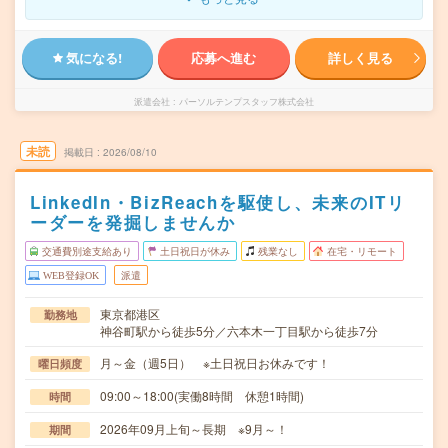
気になる!
応募へ進む
詳しく見る
派遣会社
パーソルテンプスタッフ株式会社
未読
掲載日
2026/08/10
LinkedIn・BizReachを駆使し、未来のITリ
ーダーを発掘しませんか
交通費別途支給あり
土日祝日が休み
残業なし
在宅・リモート
WEB登録OK
派遣
東京都港区
勤務地
神谷町駅から徒歩5分／六本木一丁目駅から徒歩7分
月～金（週5日） ※土日祝日お休みです！
曜日頻度
09:00～18:00(実働8時間 休憩1時間)
時間
2026年09月上旬～長期 ※9月～！
期間