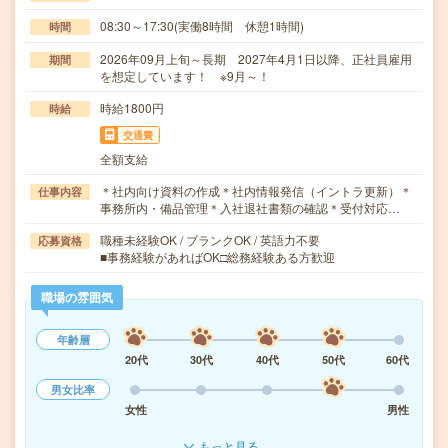
08:30～17:30(実働8時間 休憩1時間)
時間
2026年09月上旬～長期 2027年4月1日以降、正社員雇用
期間
を想定しています！ ※9月～！
時給1800円
時給
交通費
全額支給
＊社内向け資料の作成＊社内情報発信（イントラ更新）＊
仕事内容
事務所内・備品管理＊入社退社書類の確認＊受付対応…
職種未経験OK / ブランクOK / 英語力不要
応募資格
■事務経験があればOK□総務経験ある方歓迎
職場の雰囲気
年齢層
20代
30代
40代
50代
60代
男女比率
女性
男性
もっと見る