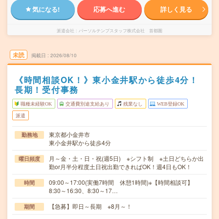
気になる!
応募へ進む
詳しく見る
派遣会社
パーソルテンプスタッフ株式会社 首都圏
未読
掲載日
2026/08/10
《時間相談OK！》東小金井駅から徒歩4分！
長期！受付事務
職種未経験OK
交通費別途支給あり
残業なし
WEB登録OK
派遣
東京都小金井市
勤務地
東小金井駅から徒歩4分
月～金・土・日・祝(週5日) ※シフト制 ※土日どちらか出
曜日頻度
勤or月半分程度土日祝出勤できればOK！週4日もOK！
09:00～17:00(実働7時間 休憩1時間)※【時間相談可】
時間
8:30～16:30、8:30～17…
【急募】即日～長期 ※8月～！
期間