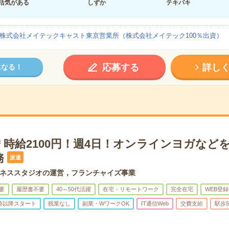
活気がある
しずか
テキパキ
株式会社メイテックキャスト東京営業所（株式会社メイテック100％出資）
応募する
詳し
になる！
＊時給2100円！週4日！オンラインヨガなど
務
派遣
ネススタジオの運営，フランチャイズ事業
要
履歴書不要
40～50代活躍
在宅・リモートワーク
完全在宅
WEB登録
0時以降スタート
残業なし
副業・WワークOK
IT通信Web
交費支給
駅歩