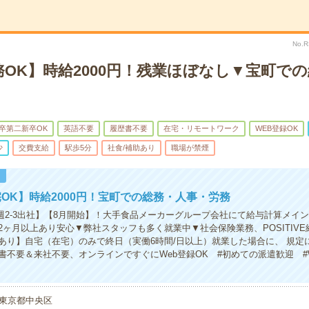
No.
OK】時給2000円！残業ほぼなし▼宝町で
卒第二新卒OK
英語不要
履歴書不要
在宅・リモートワーク
WEB登録OK
少
交費支給
駅歩5分
社食/補助あり
職場が禁煙
！
OK】時給2000円！宝町での総務・人事・労務
/週2-3出社】【8月開始】！大手食品メーカーグループ会社にて給与計算メイ
2ヶ月以上あり安心▼弊社スタッフも多く就業中▼社会保険業務、POSITIV
あり】自宅（在宅）のみで終日（実働6時間/日以上）就業した場合に、 規定
書不要＆来社不要、オンラインですぐにWeb登録OK #初めての派遣歓迎 #
東京都中央区