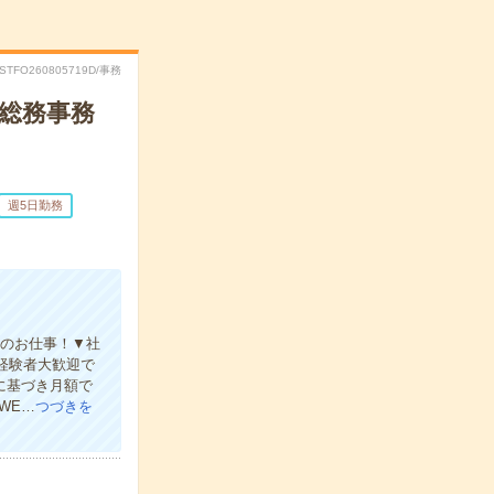
RSTFO260805719D/事務
の総務事務
週5日勤務
ンのお仕事！▼社
E経験者大歓迎で
に基づき月額で
WE…
つづきを