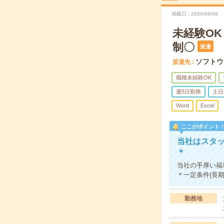
掲載日
2026/08/08
未経験O
制〇
派遣
ソフトウ
派遣先
職種未経験OK
週5日勤務
土日
Word
Excel
ここがポイント
当社はスタ
＊
当社の手厚い福
＊一定条件(長
勤務地