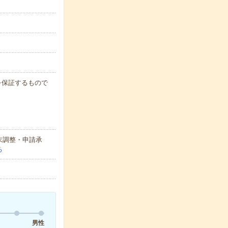
例を保証するもので
末調整・申請承
る
男性