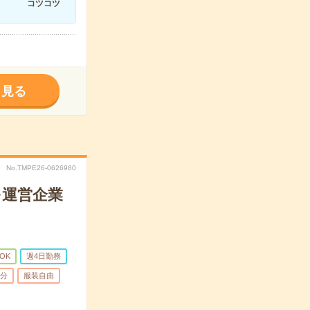
コツコツ
く見る
No.TMPE26-0626980
を運営企業
OK
週4日勤務
5分
服装自由