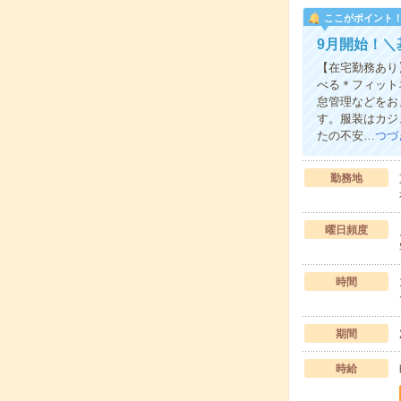
ここがポイント
9月開始！＼
【在宅勤務あり
べる＊フィット
怠管理などをお
す。服装はカジ
たの不安…
つづ
勤務地
曜日頻度
時間
期間
時給