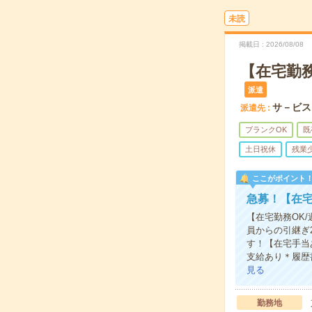
未読
掲載日
2026/08/08
【在宅勤務
派遣
サ－ビス
派遣先
ブランクOK
既
土日祝休
残業
ここがポイント
急募！【在宅
【在宅勤務OK
員からの引継ぎ
す！【在宅手当
支給あり＊履歴
見る
勤務地