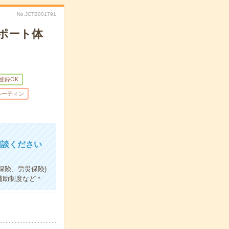
No.JCTB001791
ポート体
B登録OK
ルーティン
相談ください
保険、労災保険)
補助制度など＊