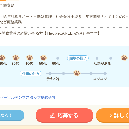
全額支給
＊給与計算サポート＊勤怠管理＊社会保険手続き＊年末調整＊社労士とのや
など庶務業務
■労務業務の経験がある方【FlexibleCAREERのお仕事です】
職場の様子
20代
30代
40代
50代
60代
活気がある
仕事の仕方
テキパキ
コツコツ
パーソルテンプスタッフ株式会社
応募する
詳し
になる！