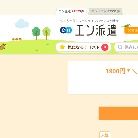
エン派遣
71573
件
エンバイト
82531
件
ちょうど良いワークライフバランスが叶う
関東版
気になる！リスト
0
保存し
1900円
未読