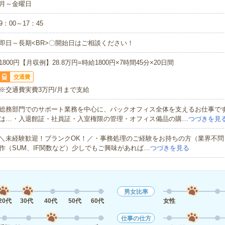
月～金曜日
9：00～17：45
即日～長期<BR>〇開始日はご相談ください！
1800円【月収例】28.8万円=時給1800円×7時間45分×20日間
交通費
※交通費実費3万円/月まで支給
総務部門でのサポート業務を中心に、バックオフィス全体を支えるお仕事で
は…・入退館証・社員証・入室権限の管理・オフィス備品の購…
つづきを見
＼未経験歓迎！ブランクOK！／・事務処理のご経験をお持ちの方（業界不問）・
作（SUM、IF関数など）少しでもご興味があれば…
つづきを見る
男女比率
20代
30代
40代
50代
60代
女性
仕事の仕方