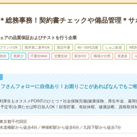
K＊総務事務！契約書チェックや備品管理＊サ
ェアの品質保証およびテストを行う企業
ブランクOK
既卒第二新卒OK
英語不要
40～50代活躍
しゅふ歓迎
WE
祝休
残業少
IT通信Web
交費支給
駅歩5分
職場が分煙
派遣多
！
ッフさんフォローに自信あり！お困りごとがあればなんでもご
利厚生もオススメPOINTのひとつ＊社会保険完備(健康保険、厚生年金、雇用
期予定等)を満たせば即日加入OK！財形貯蓄、有給休暇、健康診断、資格取得
東京都千代田区
水道橋駅から徒歩4分／神保町駅から徒歩6分／九段下駅から徒歩7分