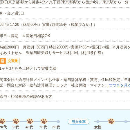
宝町(東京都)駅から徒歩4分／八丁堀(東京都)駅から徒歩4分／東京駅から---分
月～金／週5日
08:45-17:20（休憩60分）実働7時間35分（残業少なめ！）
即日～長期 ※開始日相談OK
時給2000円 月収例 30万円 時給2000円×実働7h35m×週5日×4週 ※月収
はありません。※給与即受取りサービス利用可（利用条件有）
交通費
1ヶ月3万円を上限として実費支給
関連会社の給与計算メインのお仕事・給与計算業務・賞与、住民税改定、年
認・問合せ対応・給与計算処理チェック・社会保険・マイナン…
つづきを見
給与・社保事務の経験がある方
男女比率
20代
30代
40代
50代
60代
女性