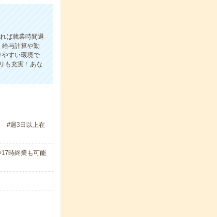
あれば就業時間選
＊給与計算や勤
りやすい環境で
リも充実！あな
 #週3日以上在
始や17時終業も可能