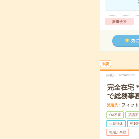
派遣会社
気
未読
掲載日
2026/08/08
完全在宅
で総務事
フィット
派遣先
OA不要
英語不
土日祝休
朝1
職場が禁煙