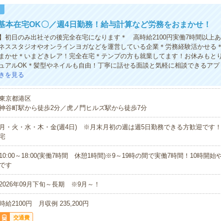
！
基本在宅OK〇／週4日勤務！給与計算など労務をおまかせ！
】初日のみ出社その後完全在宅になります＊ 高時給2100円実働7時間以上
ネススタジオやオンラインヨガなどを運営している企業＊労務経験活かせる
まかせ＊いまどきレア！完全在宅＊テンプの方も就業してます！お休みもと
ュアルOK＊髪型やネイルも自由！丁寧に話せる面談と気軽に相談できるアプ
きを見る
東京都港区
神谷町駅から徒歩2分／虎ノ門ヒルズ駅から徒歩7分
月・火・水・木・金(週4日) ※月末月初の週は週5日勤務できる方歓迎です！
宅
10:00～18:00(実働7時間 休憩1時間)※9～19時の間で実働7時間！10時開
です
2026年09月下旬～長期 ※9月～！
時給2100円 月収例 235,200円
交通費